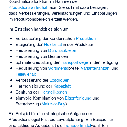
Koordinationsfunktion im Rahmen der
Produktionswirtschaft
aus. Sie soll mit dazu beitragen,
dass Verbesserungen, Vereinfachungen und Einsparungen
im Produktionsbereich erzielt werden.
Im Einzelnen handelt es sich um:
Verbesserung der kundennahen
Produktion
Steigerung der
Flexibilität
in der Produktion
Reduzierung von
Durchlaufzeiten
Reduzierung von Beständen
optimale Gestaltung der
Transportwege
in der Fertigung
Reduzierung von
Sortiments
­breite,
Variantenanzahl
und
Teilevielfalt
Verbesserung der
Losgrößen
Harmonisierung der
Kapazität
Senkung der
Herstellkosten
sinnvolle Kombination von
Eigenfertigung
und
Fremdbezug
(
Make-or-Buy
)
Ein Beispiel für eine strategische Aufgabe der
Produktionslogistik ist die Layoutplanung. Ein Beispiel für
eine taktische Aufgabe ist die
Transportmittel
­wahl. Ein