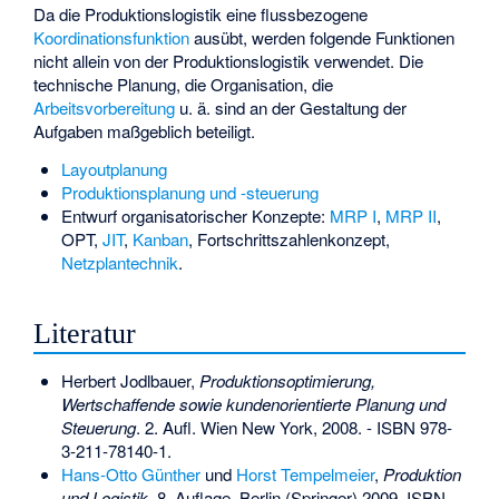
Da die Produktionslogistik eine flussbezogene
Koordinationsfunktion
ausübt, werden folgende Funktionen
nicht allein von der Produktionslogistik verwendet. Die
technische Planung, die Organisation, die
Arbeitsvorbereitung
u. ä. sind an der Gestaltung der
Aufgaben maßgeblich beteiligt.
Layoutplanung
Produktionsplanung und -steuerung
Entwurf organisatorischer Konzepte:
MRP I
,
MRP II
,
OPT
,
JIT
,
Kanban
,
Fortschrittszahlenkonzept
,
Netzplantechnik
.
Literatur
Herbert Jodlbauer,
Produktionsoptimierung,
Wertschaffende sowie kundenorientierte Planung und
Steuerung
. 2. Aufl. Wien New York, 2008. -
ISBN 978-
3-211-78140-1
.
Hans-Otto Günther
und
Horst Tempelmeier
,
Produktion
und Logistik.
8. Auflage. Berlin (Springer) 2009,
ISBN