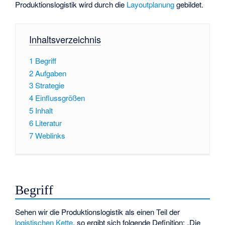
Produktionslogistik wird durch die
Layoutplanung
gebildet.
Inhaltsverzeichnis
1
Begriff
2
Aufgaben
3
Strategie
4
Einflussgrößen
5
Inhalt
6
Literatur
7
Weblinks
Begriff
Sehen wir die Produktionslogistik als einen Teil der
logistischen Kette
, so ergibt sich folgende Definition: „Die