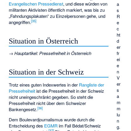
Evangelischen Pressedienst
, und diese würden von
a
militanten Aktivisten öffentlich markiert, was bis zu
s
„Fahndungsplakaten“ zu Einzelpersonen gehe, und
R
[
35
]
angegriffen.
e
c
ht
Situation in Österreich
d
er
fr
→
Hauptartikel
:
Pressefreiheit in Österreich
ei
e
Situation in der Schweiz
n
V
er
Trotz eines guten Indexwertes in der
Rangliste der
s
Pressefreiheit
ist die Pressefreiheit in der Schweiz
a
nicht uneingeschränkt gegeben. So steht die
m
Pressefreiheit nicht über dem
Schweizer
m
[
36
]
Bankengesetz
.
lu
Dem Boulevardjournalismus wurde durch die
n
Entscheidung des
EGMR
im Fall Bédat/Schweiz
g.
[
37
]