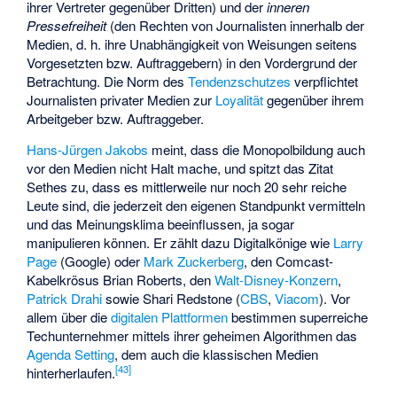
ihrer Vertreter gegenüber Dritten) und der
inneren
Pressefreiheit
(den Rechten von Journalisten innerhalb der
Medien, d. h. ihre Unabhängigkeit von Weisungen seitens
Vorgesetzten bzw. Auftraggebern) in den Vordergrund der
Betrachtung. Die Norm des
Tendenzschutzes
verpflichtet
Journalisten privater Medien zur
Loyalität
gegenüber ihrem
Arbeitgeber bzw. Auftraggeber.
Hans-Jürgen Jakobs
meint, dass die Monopolbildung auch
vor den Medien nicht Halt mache, und spitzt das Zitat
Sethes zu, dass es mittlerweile nur noch 20 sehr reiche
Leute sind, die jederzeit den eigenen Standpunkt vermitteln
und das Meinungsklima beeinflussen, ja sogar
manipulieren können. Er zählt dazu Digitalkönige wie
Larry
Page
(Google) oder
Mark Zuckerberg
, den Comcast-
Kabelkrösus
Brian Roberts
, den
Walt-Disney-Konzern
,
Patrick Drahi
sowie Shari Redstone (
CBS
,
Viacom
). Vor
allem über die
digitalen Plattformen
bestimmen superreiche
Techunternehmer mittels ihrer geheimen Algorithmen das
Agenda Setting
, dem auch die klassischen Medien
[
43
]
hinterherlaufen.