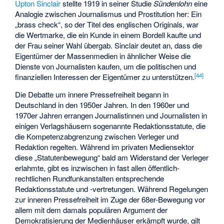
Upton Sinclair
stellte 1919 in seiner Studie
Sündenlohn
eine
Analogie zwischen Journalismus und Prostitution her: Ein
„brass check“, so der Titel des englischen Originals, war
die Wertmarke, die ein Kunde in einem Bordell kaufte und
der Frau seiner Wahl übergab. Sinclair deutet an, dass die
Eigentümer der Massenmedien in ähnlicher Weise die
Dienste von Journalisten kaufen, um die politischen und
[
44
]
finanziellen Interessen der Eigentümer zu unterstützen.
Die Debatte um innere Pressefreiheit begann in
Deutschland in den 1950er Jahren. In den 1960er und
1970er Jahren errangen Journalistinnen und Journalisten in
einigen Verlagshäusern sogenannte Redaktionsstatute, die
die Kompetenzabgrenzung zwischen Verleger und
Redaktion regelten. Während im privaten Mediensektor
diese „Statutenbewegung“ bald am Widerstand der Verleger
erlahmte, gibt es inzwischen in fast allen öffentlich-
rechtlichen Rundfunkanstalten entsprechende
Redaktionsstatute und -vertretungen. Während Regelungen
zur inneren Pressefreiheit im Zuge der 68er-Bewegung vor
allem mit dem damals populären Argument der
Demokratisierung der Medienhäuser erkämpft wurde, gilt