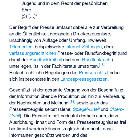
Jugend und in dem
Recht der persönlichen
Ehre
.
(3) […]“
Der Begriff der Presse umfasst dabei alle zur Verbreitung
an die Öffentlichkeit geeigneten Druckerzeugnisse,
unabhängig von Auflage oder Umfang. Inwieweit
Telemedien
, beispielsweise
Internet-Zeitungen
, dem
verfassungsrechtlichen
Presse- oder Rundfunkbegriff (und
damit der
Rundfunkfreiheit
und dem
Rundfunkrecht
)
[
18
]
unterliegen, ist in der Fachliteratur umstritten.
Einfachrechtliche Regelungen des
Presserechts
finden
sich insbesondere in den
Landespressegesetzen
.
Geschützt ist der gesamte Vorgang von der Beschaffung
der Information über die Produktion bis hin zur Verbreitung
[
19
]
der Nachrichten und Meinung,
sowie auch das
Presseerzeugnis selbst (siehe:
Spiegel-Urteil
und
Cicero-
Urteil
). Die Pressefreiheit bedeutet deshalb auch, dass
Ausrichtung, Inhalt und Form des Presseerzeugnisses frei
bestimmt werden können, zugleich aber auch, dass
Informanten geschützt
werden und das