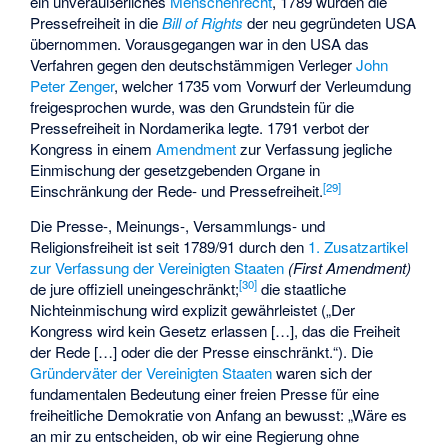
ein unveräußerliches
Menschenrecht
, 1789 wurden die
Pressefreiheit in die
Bill of Rights
der neu gegründeten USA
übernommen. Vorausgegangen war in den USA das
Verfahren gegen den deutschstämmigen Verleger
John
Peter Zenger
, welcher 1735 vom Vorwurf der Verleumdung
freigesprochen wurde, was den Grundstein für die
Pressefreiheit in Nordamerika legte. 1791 verbot der
Kongress in einem
Amendment
zur Verfassung jegliche
Einmischung der gesetzgebenden Organe in
[
29
]
Einschränkung der Rede- und Pressefreiheit.
Die Presse-, Meinungs-, Versammlungs- und
Religionsfreiheit ist seit 1789/91 durch den
1. Zusatzartikel
zur Verfassung der Vereinigten Staaten
(First Amendment)
[
30
]
de jure offiziell uneingeschränkt;
die staatliche
Nichteinmischung wird explizit gewährleistet („Der
Kongress wird kein Gesetz erlassen […], das die Freiheit
der Rede […] oder die der Presse einschränkt.“). Die
Gründerväter der Vereinigten Staaten
waren sich der
fundamentalen Bedeutung einer freien Presse für eine
freiheitliche Demokratie von Anfang an bewusst: „Wäre es
an mir zu entscheiden, ob wir eine Regierung ohne