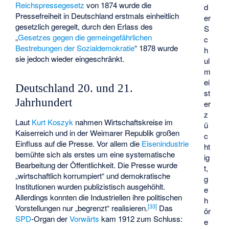
Reichspressegesetz
von 1874 wurde die
d
Pressefreiheit in Deutschland erstmals einheitlich
er
gesetzlich geregelt, durch den Erlass des
S
„
Gesetzes gegen die gemeingefährlichen
c
Bestrebungen der Sozialdemokratie
“ 1878 wurde
h
sie jedoch wieder eingeschränkt.
ul
m
ei
Deutschland 20. und 21.
st
Jahrhundert
er
z
Laut
Kurt Koszyk
nahmen Wirtschaftskreise im
ü
Kaiserreich und in der Weimarer Republik großen
c
Einfluss auf die Presse. Vor allem die
Eisenindustrie
ht
bemühte sich als erstes um eine systematische
ig
Bearbeitung der Öffentlichkeit. Die Presse wurde
t,
„wirtschaftlich korrumpiert“ und demokratische
g
Institutionen wurden publizistisch ausgehöhlt.
e
Allerdings konnten die Industriellen ihre politischen
h
[
33
]
Vorstellungen nur „begrenzt“ realisieren.
Das
ör
SPD
-Organ der
Vorwärts
kam 1912 zum Schluss:
e