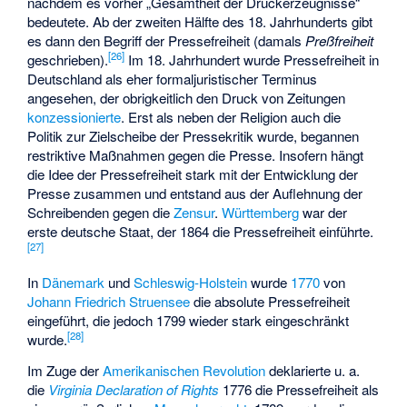
nachdem es vorher „Gesamtheit der Druckerzeugnisse“
bedeutete. Ab der zweiten Hälfte des 18. Jahrhunderts gibt
es dann den Begriff der Pressefreiheit (damals
Preßfreiheit
[
26
]
geschrieben).
Im 18. Jahrhundert wurde Pressefreiheit in
Deutschland als eher formaljuristischer Terminus
angesehen, der obrigkeitlich den Druck von Zeitungen
konzessionierte
. Erst als neben der Religion auch die
Politik zur Zielscheibe der Pressekritik wurde, begannen
restriktive Maßnahmen gegen die Presse. Insofern hängt
die Idee der Pressefreiheit stark mit der Entwicklung der
Presse zusammen und entstand aus der Auflehnung der
Schreibenden gegen die
Zensur
.
Württemberg
war der
erste deutsche Staat, der 1864 die Pressefreiheit einführte.
[
27
]
In
Dänemark
und
Schleswig-Holstein
wurde
1770
von
Johann Friedrich Struensee
die absolute Pressefreiheit
eingeführt, die jedoch 1799 wieder stark eingeschränkt
[
28
]
wurde.
Im Zuge der
Amerikanischen Revolution
deklarierte u. a.
die
Virginia Declaration of Rights
1776 die Pressefreiheit als