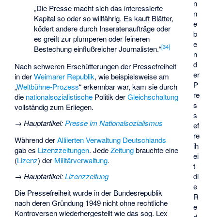
n
„Die Presse macht sich das interessierte
n
Kapital so oder so willfährig. Es kauft Blätter,
e
ködert andere durch Inseratenaufträge oder
b
es greift zur plumperen oder feineren
e
[
34
]
Bestechung einflußreicher Journalisten.“
n
d
Nach schweren Erschütterungen der Pressefreiheit
er
in der
Weimarer Republik
, wie beispielsweise am
P
„
Weltbühne-Prozess
“ erkennbar war, kam sie durch
re
die
nationalsozialistische
Politik der
Gleichschaltung
s
vollständig zum Erliegen.
s
→
Hauptartikel
:
Presse im Nationalsozialismus
ef
re
Während der
Alliierten Verwaltung Deutschlands
ih
gab es
Lizenzzeitungen
. Jede
Zeitung
brauchte eine
ei
(
Lizenz
) der
Militärverwaltung
.
t
→
Hauptartikel
:
Lizenzzeitung
di
e
Die Pressefreiheit wurde in der Bundesrepublik
R
nach deren Gründung 1949 nicht ohne rechtliche
e
Kontroversen wiederhergestellt wie das sog.
Lex
d