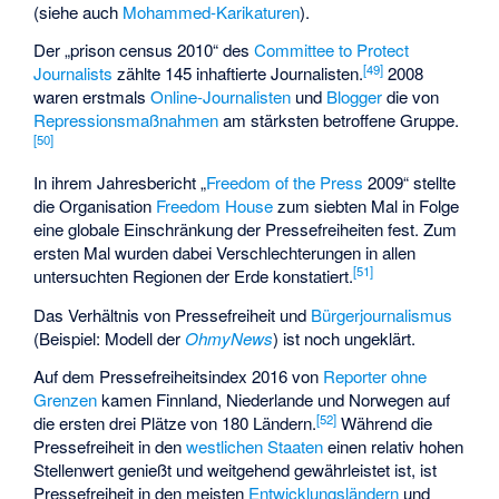
(siehe auch
Mohammed-Karikaturen
).
Der „prison census 2010“ des
Committee to Protect
[
49
]
Journalists
zählte 145 inhaftierte Journalisten.
2008
waren erstmals
Online-Journalisten
und
Blogger
die von
Repressionsmaßnahmen
am stärksten betroffene Gruppe.
[
50
]
In ihrem Jahresbericht „
Freedom of the Press
2009“ stellte
die Organisation
Freedom House
zum siebten Mal in Folge
eine globale Einschränkung der Pressefreiheiten fest. Zum
ersten Mal wurden dabei Verschlechterungen in allen
[
51
]
untersuchten Regionen der Erde konstatiert.
Das Verhältnis von Pressefreiheit und
Bürgerjournalismus
(Beispiel: Modell der
OhmyNews
) ist noch ungeklärt.
Auf dem Pressefreiheitsindex 2016 von
Reporter ohne
Grenzen
kamen Finnland, Niederlande und Norwegen auf
[
52
]
die ersten drei Plätze von 180 Ländern.
Während die
Pressefreiheit in den
westlichen Staaten
einen relativ hohen
Stellenwert genießt und weitgehend gewährleistet ist, ist
Pressefreiheit in den meisten
Entwicklungsländern
und