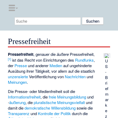
Pressefreiheit
Pressefreiheit
, genauer die
äußere
Pressefreiheit,
[
1
]
ist das Recht von Einrichtungen des
Rundfunks
,
U
der
Presse
und anderer
Medien
auf ungehinderte
S
Ausübung ihrer Tätigkeit, vor allem auf die staatlich
-
unzensierte
Veröffentlichung von
Nachrichten
und
B
Meinungen
.
ri
ef
Die Presse- oder Medienfreiheit soll die
m
Informationsfreiheit
, die
freie Meinungsbildung
und
ar
-
äußerung
, die
pluralistische
Meinungsvielfalt
und
k
damit die
demokratische
Willensbildung
sowie die
e
Transparenz
und
Kontrolle der Politik
durch die
z