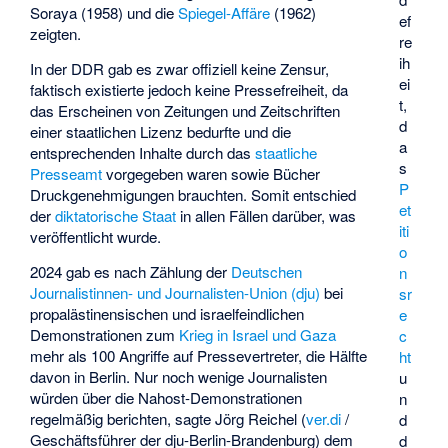
Soraya
(1958) und die
Spiegel-Affäre
(1962)
ef
zeigten.
re
ih
In der DDR gab es zwar offiziell keine Zensur,
ei
faktisch existierte jedoch keine Pressefreiheit, da
t,
das Erscheinen von Zeitungen und Zeitschriften
d
einer staatlichen Lizenz bedurfte und die
a
entsprechenden Inhalte durch das
staatliche
s
Presseamt
vorgegeben waren sowie Bücher
P
Druckgenehmigungen brauchten. Somit entschied
et
der
diktatorische Staat
in allen Fällen darüber, was
iti
veröffentlicht wurde.
o
2024 gab es nach Zählung der
Deutschen
n
Journalistinnen- und Journalisten-Union (dju)
bei
sr
propalästinensischen und israelfeindlichen
e
Demonstrationen zum
Krieg in Israel und Gaza
c
mehr als 100 Angriffe auf Pressevertreter, die Hälfte
ht
davon in Berlin. Nur noch wenige Journalisten
u
würden über die Nahost-Demonstrationen
n
regelmäßig berichten, sagte Jörg Reichel (
ver.di
/
d
Geschäftsführer der dju-Berlin-Brandenburg) dem
d