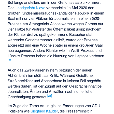
Schlange anstellen, um in den Gerichtssaal zu kommen.
Das
Landgericht
Kleve
verhandelte im Mai 2020 den
größten Kindesmissbrauchsskandal der Republik in einem
Saal mit nur vier Plätzen für Journalisten. In einem G20-
Prozess am Amtsgericht Altona waren wegen Corona nur
vier Plätze für Vertreter der Öffentlichkeit übrig; nachdem
der Richter drei zu spät gekommene Besucher statt
wartender Gerichtsreporter einließ, wurde der Prozess
abgesetzt und eine Woche später in einem größeren Saal
neu begonnen. Andere Richter wie im Wulff-Prozess und
Lübcke-Prozess haben die Nutzung von Laptops verboten.
[
22
]
Auch das Zweiklassensystem bezüglich der neuen
Abhörrichtlinien stößt auf Kritik. Während Geistliche,
Strafverteidiger und Abgeordnete in keinem Fall abgehört
werden dürfen, ist der Zugriff auf den Gesprächsinhalt bei
Journalisten, Ärzten und Anwälten nach richterlicher
[
23
]
Genehmigung gestattet.
Im Zuge des Terrorismus gibt es Forderungen von CDU-
Politikern wie
Siegfried Kauder
, die Pressefreiheit in