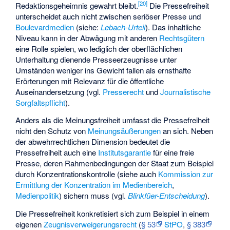
[
20
]
Redaktionsgeheimnis gewahrt bleibt.
Die Pressefreiheit
unterscheidet auch nicht zwischen seriöser Presse und
Boulevardmedien
(siehe:
Lebach-Urteil
). Das inhaltliche
Niveau kann in der Abwägung mit anderen
Rechtsgütern
eine Rolle spielen, wo lediglich der oberflächlichen
Unterhaltung dienende Presseerzeugnisse unter
Umständen weniger ins Gewicht fallen als ernsthafte
Erörterungen mit Relevanz für die öffentliche
Auseinandersetzung (vgl.
Presserecht
und
Journalistische
Sorgfaltspflicht
).
Anders als die Meinungsfreiheit umfasst die Pressefreiheit
nicht den Schutz von
Meinungsäußerungen
an sich. Neben
der abwehrrechtlichen Dimension bedeutet die
Pressefreiheit auch eine
Institutsgarantie
für eine freie
Presse, deren Rahmenbedingungen der Staat zum Beispiel
durch Konzentrationskontrolle (siehe auch
Kommission zur
Ermittlung der Konzentration im Medienbereich
,
Medienpolitik
) sichern muss (vgl.
Blinkfüer-Entscheidung
).
Die Pressefreiheit konkretisiert sich zum Beispiel in einem
eigenen
Zeugnisverweigerungsrecht
(
§ 53
StPO
,
§ 383