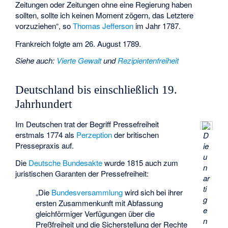
Zeitungen oder Zeitungen ohne eine Regierung haben
sollten, sollte ich keinen Moment zögern, das Letztere
vorzuziehen“, so
Thomas Jefferson
im Jahr 1787.
Frankreich folgte am 26. August 1789.
Siehe auch
:
Vierte Gewalt
und
Rezipientenfreiheit
Deutschland bis einschließlich 19.
Jahrhundert
Im Deutschen trat der Begriff Pressefreiheit
erstmals 1774 als
Perzeption
der britischen
D
Pressepraxis auf.
ie
u
Die
Deutsche Bundesakte
wurde 1815 auch zum
n
juristischen Garanten der Pressefreiheit:
ar
ti
„Die
Bundesversammlung
wird sich bei ihrer
g
ersten Zusammenkunft mit Abfassung
e
gleichförmiger Verfügungen über die
n
Preßfreiheit und die Sicherstellung der Rechte