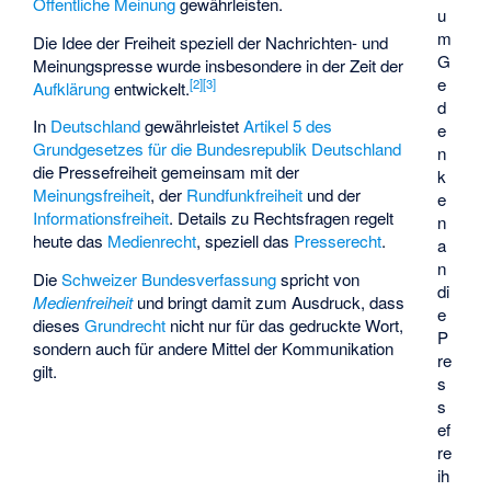
Öffentliche Meinung
gewährleisten.
u
m
Die Idee der Freiheit speziell der Nachrichten- und
G
Meinungspresse wurde insbesondere in der Zeit der
e
[
2
]
[
3
]
Aufklärung
entwickelt.
d
In
Deutschland
gewährleistet
Artikel 5 des
e
Grundgesetzes für die Bundesrepublik Deutschland
n
die Pressefreiheit gemeinsam mit der
k
Meinungsfreiheit
, der
Rundfunkfreiheit
und der
e
Informationsfreiheit
. Details zu Rechtsfragen regelt
n
heute das
Medienrecht
, speziell das
Presserecht
.
a
n
Die
Schweizer Bundesverfassung
spricht von
di
Medienfreiheit
und bringt damit zum Ausdruck, dass
e
dieses
Grundrecht
nicht nur für das gedruckte Wort,
P
sondern auch für andere Mittel der Kommunikation
re
gilt.
s
s
ef
re
ih