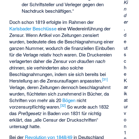
Ki
der Schriftsteller und Verleger gegen den
n
Nachdruck beschäftigen.“
d
er
Doch schon 1819 erfolgte im Rahmen der
,
Karlsbader Beschlüsse
eine Wiedereinführung der
d
Zensur. Wenn Artikel von Zeitungen zensiert
e
wurden, bedeutete dies die Beschlagnahmung einer
ut
ganzen Nummer, wodurch die finanziellen Einbußen
s
für die Verlage relativ hoch waren. Die Druckereien
c
verlagerten daher die Zensur
von draußen nach
h
drinnen
, sie verhinderten also solche
e
Beschlagnahmungen, indem sie sich bereits bei
[
31
]
K
Herstellung an die Zensurauflagen anpassten.
ar
Verlage, deren Zeitungen dennoch beschlagnahmt
ik
wurden, flüchteten sich zunehmend in Bücher, da
at
Schriften von mehr als 20
Bögen
nicht
[
32
]
ur
vorzensurpflichtig waren.
So wurde auch 1832
v
das
Preßgesetz
in Baden von 1831 für nichtig
o
erklärt, das „alle Censur der Druckschriften“
n
untersagt hatte.
1
Bei der
Revolution von 1848/49
in Deutschland
8