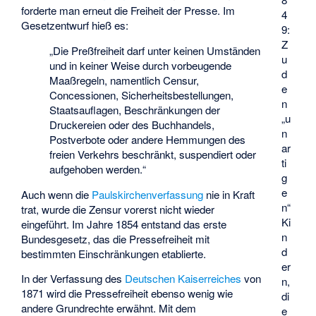
forderte man erneut die Freiheit der Presse. Im
4
Gesetzentwurf hieß es:
9:
Z
„Die Preßfreiheit darf unter keinen Umständen
u
und in keiner Weise durch vorbeugende
d
Maaßregeln, namentlich Censur,
e
Concessionen, Sicherheitsbestellungen,
n
Staatsauflagen, Beschränkungen der
„u
Druckereien oder des Buchhandels,
n
Postverbote oder andere Hemmungen des
ar
freien Verkehrs beschränkt, suspendiert oder
ti
aufgehoben werden.“
g
e
Auch wenn die
Paulskirchenverfassung
nie in Kraft
n“
trat, wurde die Zensur vorerst nicht wieder
Ki
eingeführt. Im Jahre 1854 entstand das erste
n
Bundesgesetz, das die Pressefreiheit mit
d
bestimmten Einschränkungen etablierte.
er
In der Verfassung des
Deutschen Kaiserreiches
von
n,
1871 wird die Pressefreiheit ebenso wenig wie
di
andere Grundrechte erwähnt. Mit dem
e