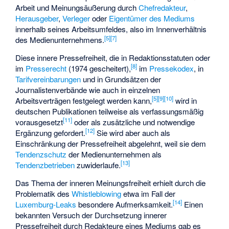
Arbeit und Meinungsäußerung durch
Chefredakteur
,
Herausgeber
,
Verleger
oder
Eigentümer des Mediums
innerhalb seines Arbeitsumfeldes, also im Innenverhältnis
[
5
]
[
7
]
des Medienunternehmens.
Diese innere Pressefreiheit, die in
Redaktionsstatuten
oder
[
8
]
im
Presserecht
(1974 gescheitert),
im
Pressekodex
, in
Tarifvereinbarungen
und in Grundsätzen der
Journalistenverbände
wie auch in einzelnen
[
5
]
[
9
]
[
10
]
Arbeitsverträgen festgelegt werden kann,
wird in
deutschen Publikationen teilweise als verfassungsmäßig
[
11
]
vorausgesetzt
oder als zusätzliche und notwendige
[
12
]
Ergänzung gefordert.
Sie wird aber auch als
Einschränkung der Pressefreiheit abgelehnt, weil sie dem
Tendenzschutz
der Medienunternehmen als
[
13
]
Tendenzbetrieben
zuwiderlaufe.
Das Thema der inneren Meinungsfreiheit erhielt durch die
Problematik des
Whistleblowing
etwa im Fall der
[
14
]
Luxemburg-Leaks
besondere Aufmerksamkeit.
Einen
bekannten Versuch der Durchsetzung innerer
Pressefreiheit durch Redakteure eines Mediums gab es