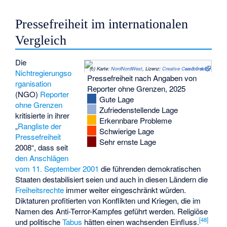
Pressefreiheit im internationalen
Vergleich
Die
(c)
Karte:
NordNordWest
, Lizenz:
Creative Commons by-sa-3.0 de
Nichtregierungso
Pressefreiheit nach Angaben von
rganisation
Reporter ohne Grenzen, 2025
(NGO)
Reporter
Gute Lage
ohne Grenzen
Zufriedenstellende Lage
kritisierte in ihrer
Erkennbare Probleme
„
Rangliste der
Schwierige Lage
Pressefreiheit
Sehr ernste Lage
2008“, dass seit
den Anschlägen
vom 11. September 2001
die führenden demokratischen
Staaten destabilisiert seien und auch in diesen Ländern die
Freiheitsrechte
immer weiter eingeschränkt würden.
Diktaturen profitierten von Konflikten und Kriegen, die im
Namen des Anti-Terror-Kampfes geführt werden. Religiöse
[
48
]
und politische
Tabus
hätten einen wachsenden Einfluss.