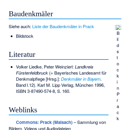
Baudenkmäler
Siehe auch:
Liste der Baudenkmäler in Prack
B
Bildstock
il
d
s
Literatur
t
o
Volker Liedke, Peter Weinzierl:
Landkreis
c
Fürstenfeldbruck
(= Bayerisches Landesamt für
k
Denkmalpflege [Hrsg.]:
Denkmäler in Bayern
.
i
Band
I.12
). Karl M. Lipp Verlag, München 1996,
n
ISBN 3-87490-574-8
,
S.
160
.
P
r
a
Weblinks
c
k
Commons
: Prack (Maisach)
– Sammlung von
Bildern, Videos und Audiodateien