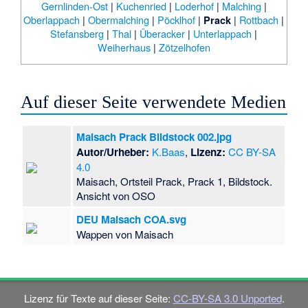
Gernlinden-Ost
|
Kuchenried
|
Loderhof
|
Malching
|
Oberlappach
|
Obermalching
|
Pöcklhof
|
|
Rottbach
|
Prack
Stefansberg
|
Thal
|
Überacker
|
Unterlappach
|
Weiherhaus
|
Zötzelhofen
Auf dieser Seite verwendete Medien
Maisach Prack Bildstock 002.jpg
Autor/Urheber:
K.Baas
,
Lizenz:
CC BY-SA
4.0
Maisach, Ortsteil Prack, Prack 1, Bildstock.
Ansicht von OSO
DEU Maisach COA.svg
Wappen von Maisach
Lizenz für Texte auf dieser Seite:
CC-BY-SA 3.0 Unported
.