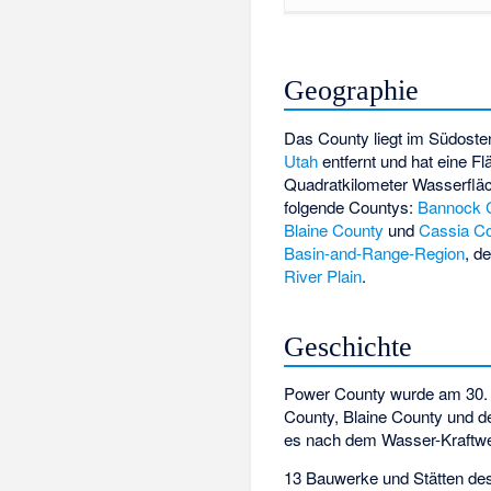
Geographie
Das County liegt im Südoste
Utah
entfernt und hat eine F
Quadratkilometer Wasserfläc
folgende Countys:
Bannock 
Blaine County
und
Cassia C
Basin-and-Range-Region
, d
River Plain
.
Geschichte
Power County wurde am 30. 
County, Blaine County und d
es nach dem Wasser-Kraftwer
13 Bauwerke und Stätten de