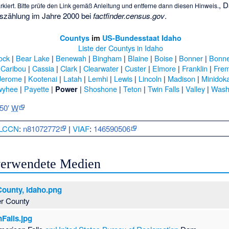
, D
rkiert. Bitte prüfe den Link gemäß
Anleitung
und entferne dann diesen Hinweis.
szählung im Jahre 2000 bei
factfinder.census.gov
.
Countys
im
US-Bundesstaat
Idaho
Liste der Countys in Idaho
ock
|
Bear Lake
|
Benewah
|
Bingham
|
Blaine
|
Boise
|
Bonner
|
Bonne
|
Caribou
|
Cassia
|
Clark
|
Clearwater
|
Custer
|
Elmore
|
Franklin
|
Fre
Jerome
|
Kootenai
|
Latah
|
Lemhi
|
Lewis
|
Lincoln
|
Madison
|
Minidok
wyhee
|
Payette
|
|
Shoshone
|
Teton
|
Twin Falls
|
Valley
|
Wash
Power
 50′
W
LCCN
:
n81072772
|
VIAF
:
146590506
 verwendete Medien
County, Idaho.png
er County
Falls.jpg