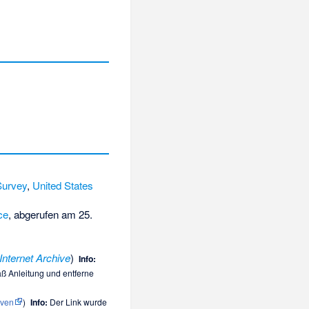
Survey
,
United States
ce
, abgerufen am 25.
Internet Archive
)
Info:
mäß
Anleitung
und entferne
iven
)
Info:
Der Link wurde