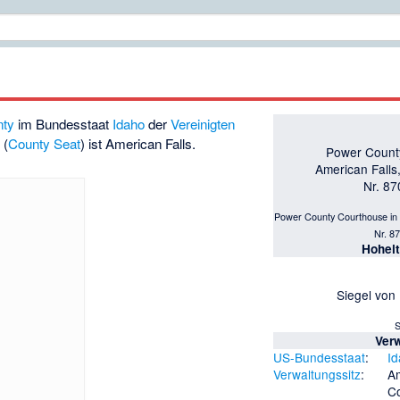
nty
im Bundesstaat
Idaho
der
Vereinigten
 (
County Seat
) ist
American Falls
.
Power Count
American Falls,
Nr. 8
Power County Courthouse in A
Nr. 8
Hohei
Siegel von
S
Ver
US-Bundesstaat
:
I
Verwaltungssitz
:
Am
C