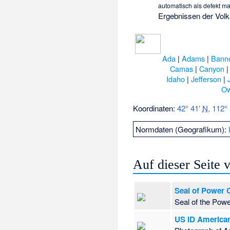
automatisch als defekt ma
Ergebnissen der Volk
Ada
|
Adams
|
Bann
Camas
|
Canyon
Idaho
|
Jefferson
|
O
Koordinaten:
42° 41′
N
,
112°
Normdaten (Geografikum):
Auf dieser Seite
Seal of Power 
Seal of the Pow
US ID American