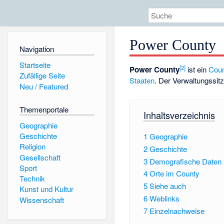
Power County
Navigation
Startseite
[
2
]
Power County
ist ein
Cou
Zufällige Seite
Staaten
. Der Verwaltungssitz
Neu / Featured
Themenportale
Inhaltsverzeichnis
Geographie
Geschichte
1
Geographie
Religion
2
Geschichte
Gesellschaft
3
Demografische Daten
Sport
4
Orte im County
Technik
5
Siehe auch
Kunst und Kultur
6
Weblinks
Wissenschaft
7
Einzelnachweise