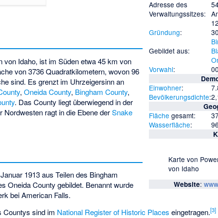
Adresse des
5
Verwaltungssitzes:
Am
1
Gründung
:
3
B
Gebildet aus:
Bl
O
n von Idaho, ist im Süden etwa 45 km von
Vorwahl
:
0
läche von 3736 Quadratkilometern, wovon 96
Demo
he sind. Es grenzt im Uhrzeigersinn an
Einwohner
:
7
County
,
Oneida County
,
Bingham County
,
Bevölkerungsdichte
:
2
ounty
. Das County liegt überwiegend in der
Geo
er Nordwesten ragt in die Ebene der
Snake
Fläche
gesamt:
3
Wasserfläche
:
9
K
Karte von Power
von Idaho
Januar 1913 aus Teilen des Bingham
:
www.
es Oneida County gebildet. Benannt wurde
Website
k bei American Falls.
[
3
]
s Countys sind im
National Register of Historic Places
eingetragen.