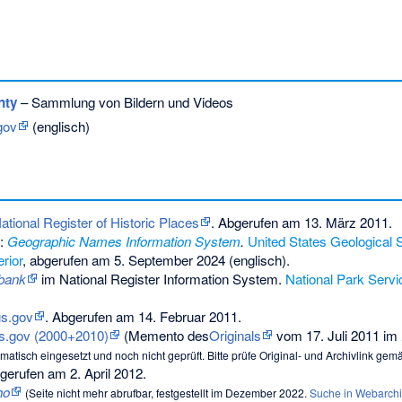
nty
– Sammlung von Bildern und Videos
gov
(englisch)
ional Register of Historic Places
. Abgerufen am 13. März 2011.
:
Geographic Names Information System
.
United States Geological 
rior
,
abgerufen am 5. September 2024
(englisch).
bank
im National Register Information System.
National Park Servi
s.gov
. Abgerufen am 14. Februar 2011.
s.gov (2000+2010)
(
Memento
des
Originals
vom 17. Juli 2011 im
matisch eingesetzt und noch nicht geprüft. Bitte prüfe Original- und Archivlink ge
erufen am 2. April 2012.
ho
(
Seite nicht mehr abrufbar
, festgestellt im Dezember 2022.
Suche in Webarch