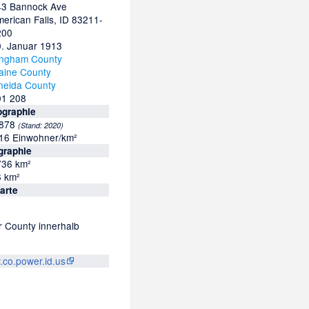
43 Bannock Ave
erican Falls, ID 83211-
200
0. Januar 1913
ingham County
aine County
neida County
01 208
graphie
.878
(Stand:
2020
)
,16 Einwohner/km²
graphie
736 km²
6 km²
arte
 County innerhalb
co.power.id.us