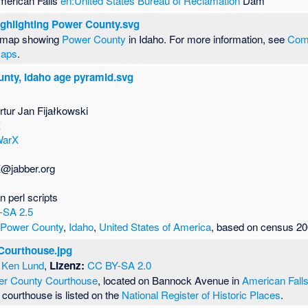
merican Falls
en:United States Bureau of Reclamation
Dam
ighlighting Power County.svg
or map showing
Power County
in Idaho. For more information, see
Com
maps
.
nty, Idaho age pyramid.svg
rtur Jan Fijałkowski
X
arX
X@jabber.org
n perl scripts
-SA 2.5
r
Power County
,
Idaho
,
United States of America
, based on census 20
Courthouse.jpg
Ken Lund
,
Lizenz:
CC BY-SA 2.0
r County Courthouse
, located on Bannock Avenue in
American Fall
e courthouse is listed on the
National Register of Historic Places
.