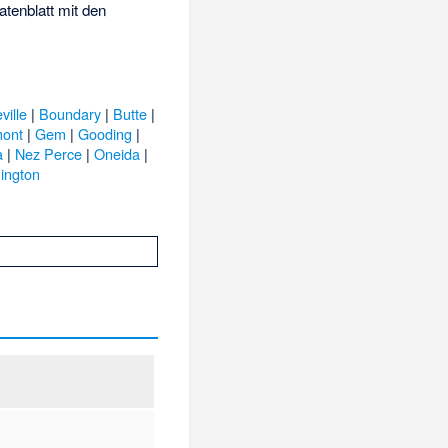
atenblatt mit den
ville
|
Boundary
|
Butte
|
mont
|
Gem
|
Gooding
|
a
|
Nez Perce
|
Oneida
|
ington