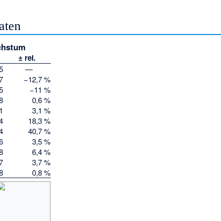
aten
chstum
± rel.
5
—
7
−12,7 %
5
−11 %
8
0,6 %
1
3,1 %
4
18,3 %
4
40,7 %
6
3,5 %
8
6,4 %
7
3,7 %
8
0,8 %