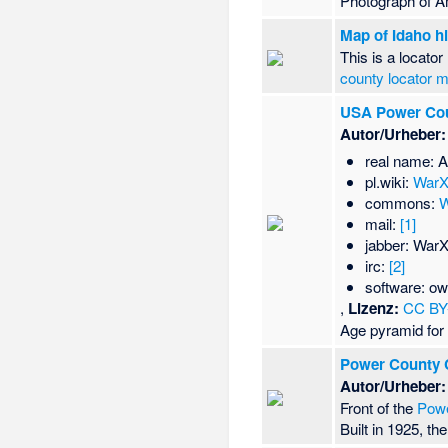
Photograph of A
Map of Idaho h
This is a locat
county locator 
USA Power Cou
Autor/Urheber:
real name: A
pl.wiki:
War
commons:
W
mail:
[1]
jabber: War
irc:
[2]
software: ow
,
Lizenz:
CC BY
Age pyramid fo
Power County 
Autor/Urheber:
Front of the
Powe
Built in 1925, th