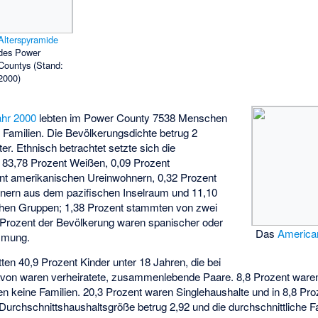
Alterspyramide
des Power
Countys (Stand:
2000)
ahr 2000
lebten im Power County 7538 Menschen
 Familien. Die Bevölkerungsdichte betrug 2
r. Ethnisch betrachtet setzte sich die
3,78 Prozent Weißen, 0,09 Prozent
nt amerikanischen Ureinwohnern, 0,32 Prozent
nern aus dem pazifischen Inselraum und 11,10
chen Gruppen; 1,38 Prozent stammten von zwei
 Prozent der Bevölkerung waren spanischer oder
Das
American
mmung.
en 40,9 Prozent Kinder unter 18 Jahren, die bei
davon waren verheiratete, zusammenlebende Paare. 8,8 Prozent waren
en keine Familien. 20,3 Prozent waren Singlehaushalte und in 8,8 Pr
e Durchschnittshaushaltsgröße betrug 2,92 und die durchschnittliche 