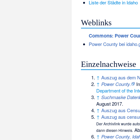
Liste der Städte in Idaho
Weblinks
Commons
: Power Cou
Power County bei idaho.
Einzelnachweise
↑
Auszug aus dem Nat
↑
Power County.
In
Department of the Inte
↑
Suchmaske Daten
August 2017.
↑
Auszug aus Censu
↑
Auszug aus censu
Der Archivlink wurde auto
Abg
dann diesen Hinweis.
↑
Power County, Ida