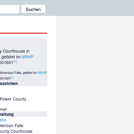
y Courthouse in
 gelistet im
NRHP
[
1
]
7001601
merican Falls, gelistet im
NRHP
[
1
]
7001601
tszeichen
 Power County
iegel
waltung
daho
erican Falls
ounty Courthouse