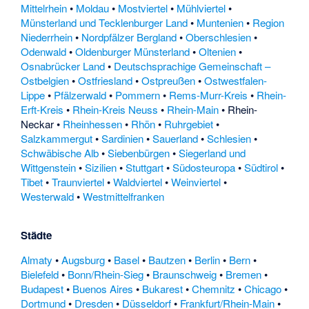
Mittelrhein
•
Moldau
•
Mostviertel
•
Mühlviertel
•
Münsterland und Tecklenburger Land
•
Muntenien
•
Region
Niederrhein
•
Nordpfälzer Bergland
•
Oberschlesien
•
Odenwald
•
Oldenburger Münsterland
•
Oltenien
•
Osnabrücker Land
•
Deutschsprachige Gemeinschaft –
Ostbelgien
•
Ostfriesland
•
Ostpreußen
•
Ostwestfalen-
Lippe
•
Pfälzerwald
•
Pommern
•
Rems-Murr-Kreis
•
Rhein-
Erft-Kreis
•
Rhein-Kreis Neuss
•
Rhein-Main
•
Rhein-
Neckar
•
Rheinhessen
•
Rhön
•
Ruhrgebiet
•
Salzkammergut
•
Sardinien
•
Sauerland
•
Schlesien
•
Schwäbische Alb
•
Siebenbürgen
•
Siegerland und
Wittgenstein
•
Sizilien
•
Stuttgart
•
Südosteuropa
•
Südtirol
•
Tibet
•
Traunviertel
•
Waldviertel
•
Weinviertel
•
Westerwald
•
Westmittelfranken
Städte
Almaty
•
Augsburg
•
Basel
•
Bautzen
•
Berlin
•
Bern
•
Bielefeld
•
Bonn/Rhein-Sieg
•
Braunschweig
•
Bremen
•
Budapest
•
Buenos Aires
•
Bukarest
•
Chemnitz
•
Chicago
•
Dortmund
•
Dresden
•
Düsseldorf
•
Frankfurt/Rhein-Main
•