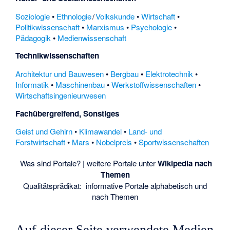
Soziologie
•
Ethnologie
/
Volkskunde
•
Wirtschaft
•
Politikwissenschaft
•
Marxismus
•
Psychologie
•
Pädagogik
•
Medienwissenschaft
Technikwissenschaften
Architektur und Bauwesen
•
Bergbau
•
Elektrotechnik
•
Informatik
•
Maschinenbau
•
Werkstoffwissenschaften
•
Wirtschaftsingenieurwesen
Fachübergreifend, Sonstiges
Geist und Gehirn
•
Klimawandel
•
Land- und
Forstwirtschaft
•
Mars
•
Nobelpreis
•
Sportwissenschaften
Was sind Portale?
| weitere Portale unter
Wikipedia nach
Themen
Qualitätsprädikat:
informative Portale
alphabetisch
und
nach Themen
Auf dieser Seite verwendete Medien