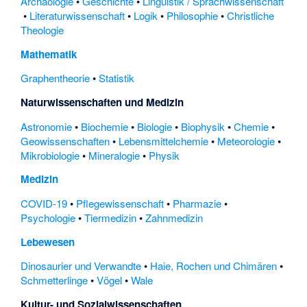
Archäologie
•
Geschichte
•
Linguistik / Sprachwissenschaft
•
Literaturwissenschaft
•
Logik
•
Philosophie
•
Christliche
Theologie
Mathematik
Graphentheorie
•
Statistik
Naturwissenschaften und Medizin
Astronomie
•
Biochemie
•
Biologie
•
Biophysik
•
Chemie
•
Geowissenschaften
•
Lebensmittelchemie
•
Meteorologie
•
Mikrobiologie
•
Mineralogie
•
Physik
Medizin
COVID-19
•
Pflegewissenschaft
•
Pharmazie
•
Psychologie
•
Tiermedizin
•
Zahnmedizin
Lebewesen
Dinosaurier und Verwandte
•
Haie, Rochen und Chimären
•
Schmetterlinge
•
Vögel
•
Wale
Kultur- und Sozialwissenschaften