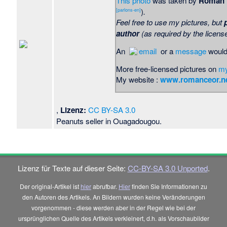
This photo
was taken by
Roman 
)
.
[parlons-en]
Feel free to use my pictures, but
author
(as required by the license
An
email
or a
message
would
More free-licensed pictures on
my
My website :
www.romanceor.n
,
Lizenz:
CC BY-SA 3.0
Peanuts seller in Ouagadougou.
Lizenz für Texte auf dieser Seite:
CC-BY-SA 3.0 Unported
.
Der original-Artikel ist
hier
abrufbar.
Hier
finden Sie Informationen zu
den Autoren des Artikels. An Bildern wurden keine Veränderungen
vorgenommen - diese werden aber in der Regel wie bei der
ursprünglichen Quelle des Artikels verkleinert, d.h. als Vorschaubilder