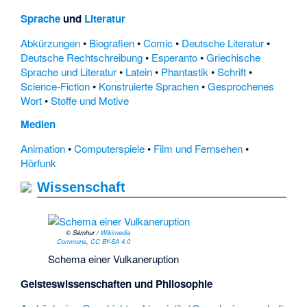
Sprache
und
Literatur
Abkürzungen
•
Biografien
•
Comic
•
Deutsche Literatur
•
Deutsche Rechtschreibung
•
Esperanto
•
Griechische
Sprache und Literatur
•
Latein
•
Phantastik
•
Schrift
•
Science-Fiction
•
Konstruierte Sprachen
•
Gesprochenes
Wort
•
Stoffe und Motive
Medien
Animation
•
Computerspiele
•
Film und Fernsehen
•
Hörfunk
Wissenschaft
© Sémhur /
Wikimedia
Commons
,
CC BY-SA 4.0
Schema einer Vulkaneruption
Geisteswissenschaften und Philosophie