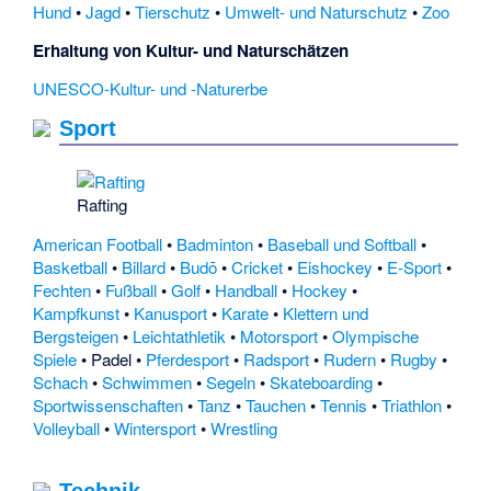
Hund
•
Jagd
•
Tierschutz
•
Umwelt- und Naturschutz
•
Zoo
Erhaltung von Kultur- und Naturschätzen
UNESCO-Kultur- und -Naturerbe
Sport
Rafting
American Football
•
Badminton
•
Baseball und Softball
•
Basketball
•
Billard
•
Budō
•
Cricket
•
Eishockey
•
E-Sport
•
Fechten
•
Fußball
•
Golf
•
Handball
•
Hockey
•
Kampfkunst
•
Kanusport
•
Karate
•
Klettern und
Bergsteigen
•
Leichtathletik
•
Motorsport
•
Olympische
Spiele
•
Padel
•
Pferdesport
•
Radsport
•
Rudern
•
Rugby
•
Schach
•
Schwimmen
•
Segeln
•
Skateboarding
•
Sportwissenschaften
•
Tanz
•
Tauchen
•
Tennis
•
Triathlon
•
Volleyball
•
Wintersport
•
Wrestling
Technik