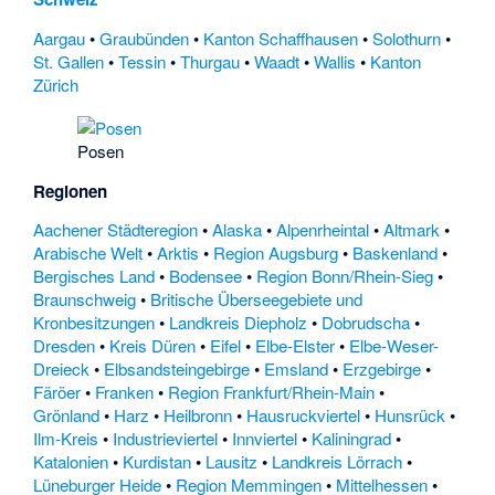
Aargau
•
Graubünden
•
Kanton Schaffhausen
•
Solothurn
•
St. Gallen
•
Tessin
•
Thurgau
•
Waadt
•
Wallis
•
Kanton
Zürich
Posen
Regionen
Aachener Städteregion
•
Alaska
•
Alpenrheintal
•
Altmark
•
Arabische Welt
•
Arktis
•
Region Augsburg
•
Baskenland
•
Bergisches Land
•
Bodensee
•
Region Bonn/Rhein-Sieg
•
Braunschweig
•
Britische Überseegebiete und
Kronbesitzungen
•
Landkreis Diepholz
•
Dobrudscha
•
Dresden
•
Kreis Düren
•
Eifel
•
Elbe-Elster
•
Elbe-Weser-
Dreieck
•
Elbsandsteingebirge
•
Emsland
•
Erzgebirge
•
Färöer
•
Franken
•
Region Frankfurt/Rhein-Main
•
Grönland
•
Harz
•
Heilbronn
•
Hausruckviertel
•
Hunsrück
•
Ilm-Kreis
•
Industrieviertel
•
Innviertel
•
Kaliningrad
•
Katalonien
•
Kurdistan
•
Lausitz
•
Landkreis Lörrach
•
Lüneburger Heide
•
Region Memmingen
•
Mittelhessen
•