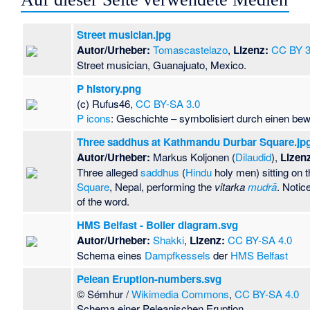
Street musician.jpg
Autor/Urheber:
Tomascastelazo
,
Lizenz:
CC BY 3
Street musician, Guanajuato, Mexico.
P history.png
(c) Rufus46,
CC BY-SA 3.0
P icons
: Geschichte – symbolisiert durch einen bew
Three saddhus at Kathmandu Durbar Square.jp
Autor/Urheber:
Markus Koljonen (
Dilaudid
),
Lizen
Three alleged
saddhus
(
Hindu
holy men) sitting on 
Square
, Nepal, performing the
vitarka
mudrā
. Notic
of the word.
HMS Belfast - Boiler diagram.svg
Autor/Urheber:
Shakki
,
Lizenz:
CC BY-SA 4.0
Schema eines
Dampfkessels
der
HMS Belfast
Pelean Eruption-numbers.svg
© Sémhur /
Wikimedia Commons
,
CC BY-SA 4.0
Schema einer Peleanischen Eruption.