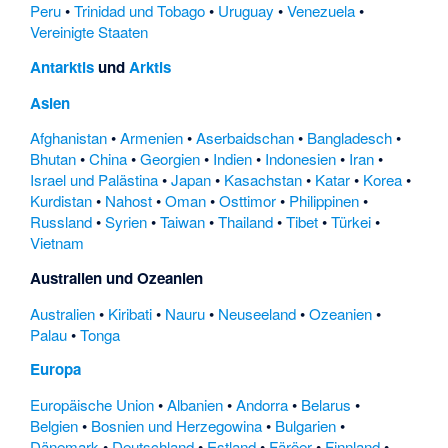
Peru
•
Trinidad und Tobago
•
Uruguay
•
Venezuela
•
Vereinigte Staaten
Antarktis
und
Arktis
Asien
Afghanistan
•
Armenien
•
Aserbaidschan
•
Bangladesch
•
Bhutan
•
China
•
Georgien
•
Indien
•
Indonesien
•
Iran
•
Israel und Palästina
•
Japan
•
Kasachstan
•
Katar
•
Korea
•
Kurdistan
•
Nahost
•
Oman
•
Osttimor
•
Philippinen
•
Russland
•
Syrien
•
Taiwan
•
Thailand
•
Tibet
•
Türkei
•
Vietnam
Australien und Ozeanien
Australien
•
Kiribati
•
Nauru
•
Neuseeland
•
Ozeanien
•
Palau
•
Tonga
Europa
Europäische Union
•
Albanien
•
Andorra
•
Belarus
•
Belgien
•
Bosnien und Herzegowina
•
Bulgarien
•
Dänemark
•
Deutschland
•
Estland
•
Färöer
•
Finnland
•