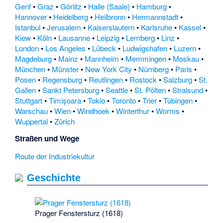
Genf
•
Graz
•
Görlitz
•
Halle (Saale)
•
Hamburg
•
Hannover
•
Heidelberg
•
Heilbronn
•
Hermannstadt
•
Istanbul
•
Jerusalem
•
Kaiserslautern
•
Karlsruhe
•
Kassel
•
Kiew
•
Köln
•
Lausanne
•
Leipzig
•
Lemberg
•
Linz
•
London
•
Los Angeles
•
Lübeck
•
Ludwigshafen
•
Luzern
•
Magdeburg
•
Mainz
•
Mannheim
•
Memmingen
•
Moskau
•
München
•
Münster
•
New York City
•
Nürnberg
•
Paris
•
Posen
•
Regensburg
•
Reutlingen
•
Rostock
•
Salzburg
•
St.
Gallen
•
Sankt Petersburg
•
Seattle
•
St. Pölten
•
Stralsund
•
Stuttgart
•
Timișoara
•
Tokio
•
Toronto
•
Trier
•
Tübingen
•
Warschau
•
Wien
•
Windhoek
•
Winterthur
•
Worms
•
Wuppertal
•
Zürich
Straßen und Wege
Route der Industriekultur
Geschichte
Prager Fenstersturz (1618)