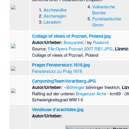
Vulkanische
Aschewolke
Bombe
Ascheregen
Pyroklastischer
Lavadom
Strom
Collage of views of Poznań, Poland.jpg
Autor/Urheber:
Bosyantek
/ by
Radomil
Source:
File:Opera Poznań 2007 RB1.JPG
,
Lizenz
Collage of views of Poznań, Poland
Prager.Fenstersturz.1618.jpg
Fenstersturz zu Prag 1618
CanyoningTeamVorarlberg.JPG
Autor/Urheber:
--
Böhringer
böhringer friedrich,
Liz
Rafting auf der unteren
Bregenzer Ache
- km69 - (W
Schwierigkeitsgrad WW I-II
Vendeuse d'arachides.jpg
Autor/Urheber: