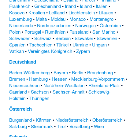
Frankreich
•
Griechenland
•
Irland
•
Island
•
Italien
•
Kosovo
•
Kroatien
•
Lettland
•
Liechtenstein
•
Litauen
•
Luxemburg
•
Malta
•
Moldau
•
Monaco
•
Montenegro
•
Niederlande
•
Nordmazedonien
•
Norwegen
•
Österreich
•
Polen
•
Portugal
•
Rumänien
•
Russland
•
San Marino
•
Schweden
•
Schweiz
•
Serbien
•
Slowakei
•
Slowenien
•
Spanien
•
Tschechien
•
Türkei
•
Ukraine
•
Ungarn
•
Vatikan
•
Vereinigtes Königreich
•
Zypern
Deutschland
Baden-Württemberg
•
Bayern
•
Berlin
•
Brandenburg
•
Bremen
•
Hamburg
•
Hessen
•
Mecklenburg-Vorpommern
•
Niedersachsen
•
Nordrhein-Westfalen
•
Rheinland-Pfalz
•
Saarland
•
Sachsen
•
Sachsen-Anhalt
•
Schleswig-
Holstein
•
Thüringen
Österreich
Burgenland
•
Kärnten
•
Niederösterreich
•
Oberösterreich
•
Salzburg
•
Steiermark
•
Tirol
•
Vorarlberg
•
Wien
Schweiz