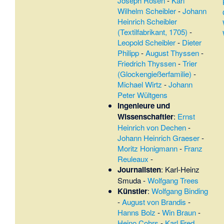
Joseph Rosen
-
Karl
Wilhelm Scheibler
-
Johann
Heinrich Scheibler
(Textilfabrikant, 1705)
-
Leopold Scheibler
-
Dieter
Philipp
-
August Thyssen
-
Friedrich Thyssen
-
Trier
(Glockengießerfamilie)
-
Michael Wirtz
-
Johann
Peter Wültgens
Ingenieure und
Wissenschaftler
:
Ernst
Heinrich von Dechen
-
Johann Heinrich Graeser
-
Moritz Honigmann
-
Franz
Reuleaux
-
Journalisten
:
Karl-Heinz
Smuda
-
Wolfgang Trees
Künstler
:
Wolfgang Binding
-
August von Brandis
-
Hanns Bolz
-
Win Braun
-
Heino Cohrs
-
Karl Fred