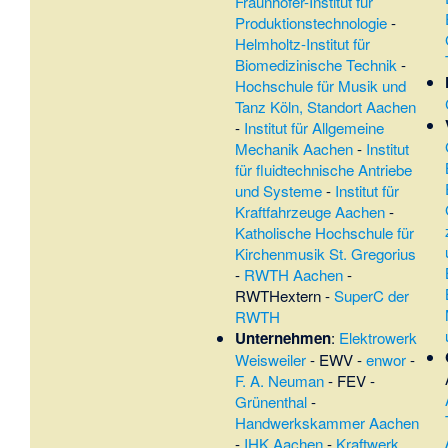
Fraunhofer-Institut für
Produktionstechnologie
-
Helmholtz-Institut für
Biomedizinische Technik
-
Hochschule für Musik und
Tanz Köln, Standort Aachen
-
Institut für Allgemeine
Mechanik Aachen
-
Institut
für fluidtechnische Antriebe
und Systeme
-
Institut für
Kraftfahrzeuge Aachen
-
Katholische Hochschule für
Kirchenmusik St. Gregorius
-
RWTH Aachen
-
RWTHextern
-
SuperC der
RWTH
Unternehmen
:
Elektrowerk
Weisweiler
-
EWV
-
enwor
-
F. A. Neuman
-
FEV
-
Grünenthal
-
Handwerkskammer Aachen
-
IHK Aachen
-
Kraftwerk