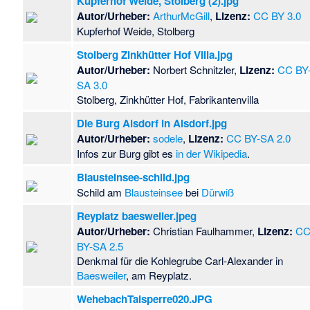
Kupferhof Weide, Stolberg (2).jpg
Autor/Urheber:
ArthurMcGill
,
Lizenz:
CC BY 3.0
Kupferhof Weide, Stolberg
Stolberg Zinkhütter Hof Villa.jpg
Autor/Urheber:
Norbert Schnitzler,
Lizenz:
CC BY
SA 3.0
Stolberg, Zinkhütter Hof, Fabrikantenvilla
Die Burg Alsdorf in Alsdorf.jpg
Autor/Urheber:
sodele
,
Lizenz:
CC BY-SA 2.0
Infos zur Burg gibt es
in der Wikipedia
.
Blausteinsee-schild.jpg
Schild am
Blausteinsee
bei
Dürwiß
Reyplatz baesweiler.jpeg
Autor/Urheber:
Christian Faulhammer,
Lizenz:
C
BY-SA 2.5
Denkmal für die Kohlegrube Carl-Alexander in
Baesweiler
, am Reyplatz.
WehebachTalsperre020.JPG