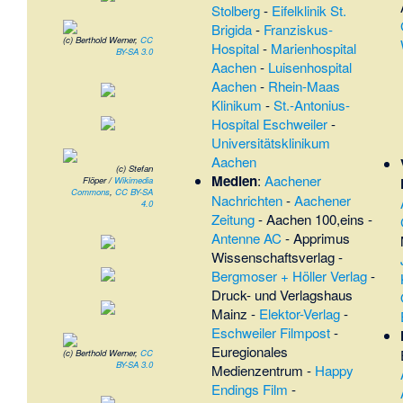
Stolberg
-
Eifelklinik St.
Brigida
-
Franziskus-
(c) Berthold Werner,
CC
Hospital
-
Marienhospital
BY-SA 3.0
Aachen
-
Luisenhospital
Aachen
-
Rhein-Maas
Klinikum
-
St.-Antonius-
Hospital Eschweiler
-
Universitätsklinikum
Aachen
(c) Stefan
Medien
:
Aachener
Flöper /
Wikimedia
Commons
,
CC BY-SA
Nachrichten
-
Aachener
4.0
Zeitung
-
Aachen 100,eins
-
Antenne AC
-
Apprimus
Wissenschaftsverlag
-
Bergmoser + Höller Verlag
-
Druck- und Verlagshaus
Mainz
-
Elektor-Verlag
-
Eschweiler Filmpost
-
Euregionales
(c) Berthold Werner,
CC
BY-SA 3.0
Medienzentrum
-
Happy
Endings Film
-