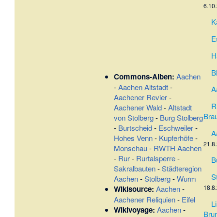
6.10
K
E
H
B
Commons-Alben:
Aachen
-
Aachen Altstadt
-
A
Aachener Revier
-
R
Aachener Wald
-
Altstadt
Bra
von Stolberg
-
Burg Stolberg
-
Burtscheid
-
Eschweiler
-
A
Hohes Venn
-
Kupferhöfe
-
21.8
Monschau
-
RWTH Aachen
-
Rur
-
Rurtalsperre
-
B
Sakralbauten
-
Städteregion
S
Aachen
-
Stolberg
-
Wurm
18.8
Wikisource:
Aachen
-
Aachener Reliquien
-
Eifel
L
Wikivoyage:
Aachen
-
Brun