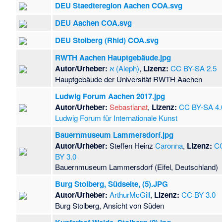
DEU Staedteregion Aachen COA.svg
DEU Aachen COA.svg
DEU Stolberg (Rhld) COA.svg
RWTH Aachen Hauptgebäude.jpg
Autor/Urheber:
א (Aleph)
,
Lizenz:
CC BY-SA 2.5
Hauptgebäude der Universität RWTH Aachen
Ludwig Forum Aachen 2017.jpg
Autor/Urheber:
Sebastianat
,
Lizenz:
CC BY-SA 4.
Ludwig Forum für Internationale Kunst
Bauernmuseum Lammersdorf.jpg
Autor/Urheber:
Steffen Heinz
Caronna
,
Lizenz:
C
BY 3.0
Bauernmuseum Lammersdorf (Eifel, Deutschland)
Burg Stolberg, Südseite, (5).JPG
Autor/Urheber:
ArthurMcGill
,
Lizenz:
CC BY 3.0
Burg Stolberg, Ansicht von Süden