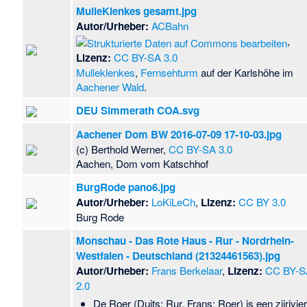
MulleKlenkes gesamt.jpg
Autor/Urheber:
ACBahn
,
Lizenz:
CC BY-SA 3.0
Mulleklenkes
,
Fernsehturm
auf der Karlshöhe im
Aachener Wald
.
DEU Simmerath COA.svg
Aachener Dom BW 2016-07-09 17-10-03.jpg
(c) Berthold Werner,
CC BY-SA 3.0
Aachen, Dom vom Katschhof
BurgRode pano6.jpg
Autor/Urheber:
LoKiLeCh
,
Lizenz:
CC BY 3.0
Burg Rode
Monschau - Das Rote Haus - Rur - Nordrhein-
Westfalen - Deutschland (21324461563).jpg
Autor/Urheber:
Frans Berkelaar
,
Lizenz:
CC BY-S
2.0
De Roer (Duits: Rur, Frans: Roer) is een zijrivier