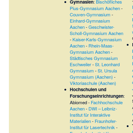
Gymnasien
:
Bischöfliches
Pius-Gymnasium Aachen
-
Couven-Gymnasium
-
Einhard-Gymnasium
Aachen
-
Geschwister-
Scholl-Gymnasium Aachen
-
Kaiser-Karls-Gymnasium
Aachen
-
Rhein-Maas-
Gymnasium Aachen
-
Städtisches Gymnasium
Eschweiler
-
St. Leonhard
Gymnasium
-
St. Ursula
Gymnasium (Aachen)
-
Viktoriaschule (Aachen)
Hochschulen und
Forschungseinrichtungen
:
Abiomed
-
Fachhochschule
Aachen
-
DWI – Leibniz-
Institut für Interaktive
Materialien
-
Fraunhofer-
Institut für Lasertechnik
-