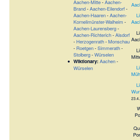
Aachen-Mitte
-
Aachen-
Aac
Brand
-
Aachen-Eilendorf
-
Aachen-Haaren
-
Aachen-
L
Kornelimünster-Walheim
-
Aac
Aachen-Laurensberg
-
L
Aachen-Richterich
-
Alsdorf
Aac
-
Herzogenrath
-
Monschau
-
Roetgen
-
Simmerath
-
L
Stolberg
-
Würselen
Mitt
Wiktionary:
Aachen
-
L
Würselen
Müh
L
Wur
23.4
W
Po
Qua
Por