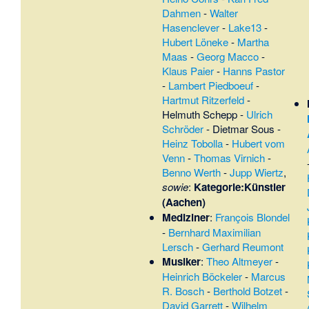
Dahmen
-
Walter
Hasenclever
-
Lake13
-
Hubert Löneke
-
Martha
Maas
-
Georg Macco
-
Klaus Paier
-
Hanns Pastor
-
Lambert Piedboeuf
-
Hartmut Ritzerfeld
-
Helmuth Schepp
-
Ulrich
Schröder
-
Dietmar Sous
-
Heinz Tobolla
-
Hubert vom
Venn
-
Thomas Virnich
-
Benno Werth
-
Jupp Wiertz
,
sowie
:
Kategorie:Künstler
(Aachen)
Mediziner
:
François Blondel
-
Bernhard Maximilian
Lersch
-
Gerhard Reumont
Musiker
:
Theo Altmeyer
-
Heinrich Böckeler
-
Marcus
R. Bosch
-
Berthold Botzet
-
David Garrett
-
Wilhelm