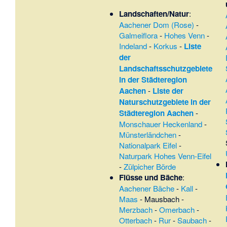
Landschaften/Natur
:
Aachener Dom (Rose)
-
Galmeiflora
-
Hohes Venn
-
Indeland
-
Korkus
-
Liste
der
Landschaftsschutzgebiete
in der Städteregion
Aachen
-
Liste der
Naturschutzgebiete in der
Städteregion Aachen
-
Monschauer Heckenland
-
Münsterländchen
-
Nationalpark Eifel
-
Naturpark Hohes Venn-Eifel
-
Zülpicher Börde
Flüsse und Bäche
:
Aachener Bäche
-
Kall
-
Maas
-
Mausbach
-
Merzbach
-
Omerbach
-
Otterbach
-
Rur
-
Saubach
-