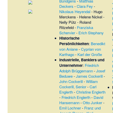
Bündgens
-
Matthias
Deckers
-
Clara Fey
-
Nikolaus Heyendal
-
Hugo
Merckens
-
Helene Nickel
-
Nelly Pütz
-
Roland
Ritzefeld
-
Franziska
Schervier
-
Erich Stephany
Historische
Persönlichkeiten
:
Benedikt
von Aniane
-
Cyprian von
Karthago
-
Karl der Große
Industrielle, Bankiers und
Unternehmer
:
Friedrich
Adolph Brüggemann
-
Josef
Beduwe
-
James Cockerill
-
John Cockerill
-
William
Cockerill, Senior
-
Carl
Englerth
-
Christine Englerth
-
Friedrich Englerth
-
David
Hansemann
-
Otto Junker
-
Emil Lochner
-
Franz und