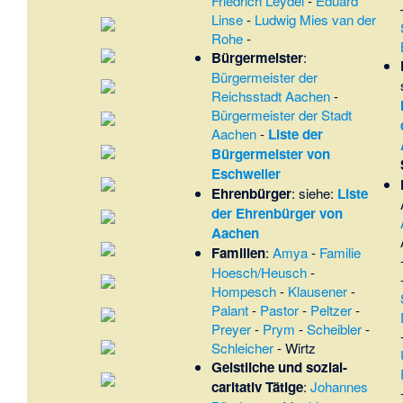
Friedrich Leydel
-
Eduard
Linse
-
Ludwig Mies van der
Rohe
-
Bürgermeister
:
Bürgermeister der
Reichsstadt Aachen
-
Bürgermeister der Stadt
Aachen
-
Liste der
Bürgermeister von
Eschweiler
Ehrenbürger
: siehe:
Liste
der Ehrenbürger von
Aachen
Familien
:
Amya
-
Familie
Hoesch/Heusch
-
Hompesch
-
Klausener
-
Palant
-
Pastor
-
Peltzer
-
Preyer
-
Prym
-
Scheibler
-
Schleicher
-
Wirtz
Geistliche und sozial-
caritativ Tätige
:
Johannes