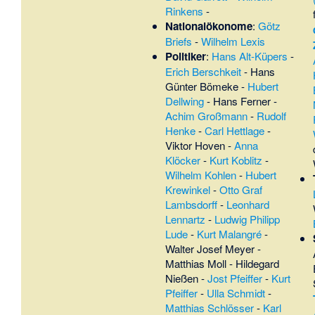
Rinkens
-
Nationalökonome
:
Götz
Briefs
-
Wilhelm Lexis
Politiker
:
Hans Alt-Küpers
-
Erich Berschkeit
-
Hans
Günter Bömeke
-
Hubert
Dellwing
-
Hans Ferner
-
Achim Großmann
-
Rudolf
Henke
-
Carl Hettlage
-
Viktor Hoven
-
Anna
Klöcker
-
Kurt Koblitz
-
Wilhelm Kohlen
-
Hubert
Krewinkel
-
Otto Graf
Lambsdorff
-
Leonhard
Lennartz
-
Ludwig Philipp
Lude
-
Kurt Malangré
-
Walter Josef Meyer
-
Matthias Moll
-
Hildegard
Nießen
-
Jost Pfeiffer
-
Kurt
Pfeiffer
-
Ulla Schmidt
-
Matthias Schlösser
-
Karl