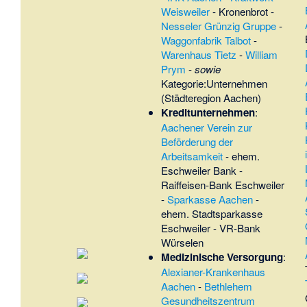
Weisweiler
-
Kronenbrot
-
Nesseler Grünzig Gruppe
-
Waggonfabrik Talbot
-
Warenhaus Tietz
-
William
Prym
-
sowie
Kategorie:Unternehmen
(Städteregion Aachen)
Kreditunternehmen
:
Aachener Verein zur
Beförderung der
Arbeitsamkeit
-
ehem.
Eschweiler Bank
-
Raiffeisen-Bank Eschweiler
-
Sparkasse Aachen
-
ehem. Stadtsparkasse
Eschweiler
-
VR-Bank
Würselen
Medizinische Versorgung
:
Alexianer-Krankenhaus
Aachen
-
Bethlehem
Gesundheitszentrum