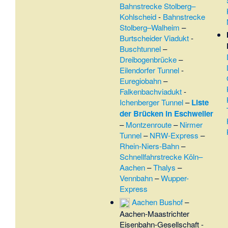
Bahnstrecke Stolberg–
Kohlscheid
-
Bahnstrecke
Stolberg–Walheim
–
Burtscheider Viadukt
-
Buschtunnel
–
Dreibogenbrücke
–
Eilendorfer Tunnel
-
Euregiobahn
–
Falkenbachviadukt
-
Ichenberger Tunnel
–
Liste
der Brücken in Eschweiler
–
Montzenroute
–
Nirmer
Tunnel
–
NRW-Express
–
Rhein-Niers-Bahn
–
Schnellfahrstrecke Köln–
Aachen
–
Thalys
–
Vennbahn
–
Wupper-
Express
Aachen Bushof
–
Aachen-Maastrichter
Eisenbahn-Gesellschaft
-