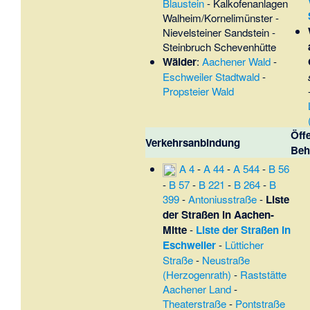
Blaustein
-
Kalkofenanlagen
Walheim/Kornelimünster
-
Nievelsteiner Sandstein
-
Steinbruch Schevenhütte
Wälder
:
Aachener Wald
-
Eschweiler Stadtwald
-
Propsteier Wald
Öff
Verkehrsanbindung
Beh
A 4
-
A 44
-
A 544
-
B 56
-
B 57
-
B 221
-
B 264
-
B
399
-
Antoniusstraße
-
Liste
der Straßen in Aachen-
Mitte
-
Liste der Straßen in
Eschweiler
-
Lütticher
Straße
-
Neustraße
(Herzogenrath)
-
Raststätte
Aachener Land
-
Theaterstraße
-
Pontstraße