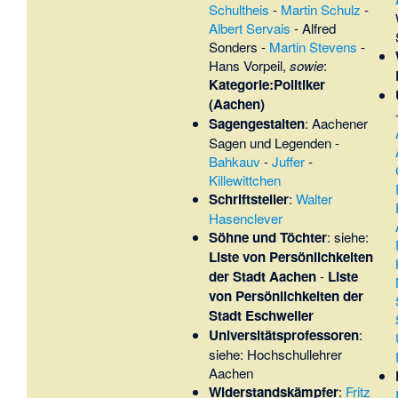
Schultheis
-
Martin Schulz
-
Albert Servais
-
Alfred
Sonders
-
Martin Stevens
-
Hans Vorpeil
,
sowie
:
Kategorie:Politiker
(Aachen)
Sagengestalten
:
Aachener
Sagen und Legenden
-
Bahkauv
-
Juffer
-
Killewittchen
Schriftsteller
:
Walter
Hasenclever
Söhne und Töchter
: siehe:
Liste von Persönlichkeiten
der Stadt Aachen
-
Liste
von Persönlichkeiten der
Stadt Eschweiler
Universitätsprofessoren
:
siehe:
Hochschullehrer
Aachen
Widerstandskämpfer
:
Fritz