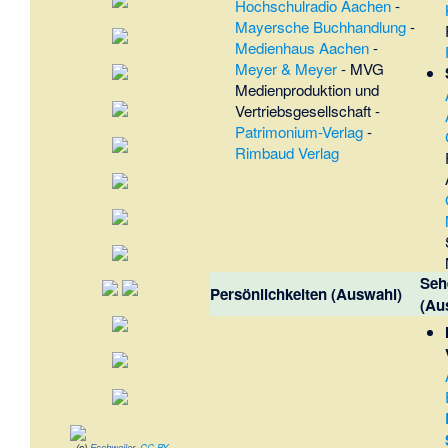
Hochschulradio Aachen
-
Mayersche Buchhandlung
-
Medienhaus Aachen
-
Meyer & Meyer
-
MVG
Medienproduktion und
Vertriebsgesellschaft
-
Patrimonium-Verlag
-
Rimbaud Verlag
Seh
Persönlichkeiten (Auswahl)
(Au
(c)
Eschweiler
,
CC BY-