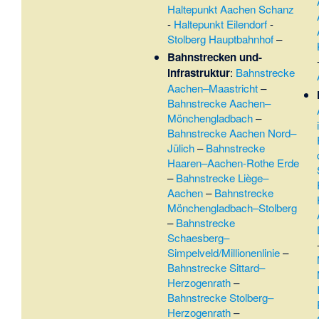
Haltepunkt Aachen Schanz
-
Haltepunkt Eilendorf
-
Stolberg Hauptbahnhof
–
Bahnstrecken und-
infrastruktur
:
Bahnstrecke
Aachen–Maastricht
–
Bahnstrecke Aachen–
Mönchengladbach
–
Bahnstrecke Aachen Nord–
Jülich
–
Bahnstrecke
Haaren–Aachen-Rothe Erde
–
Bahnstrecke Liège–
Aachen
–
Bahnstrecke
Mönchengladbach–Stolberg
–
Bahnstrecke
Schaesberg–
Simpelveld/Millionenlinie
–
Bahnstrecke Sittard–
Herzogenrath
–
Bahnstrecke Stolberg–
Herzogenrath
–