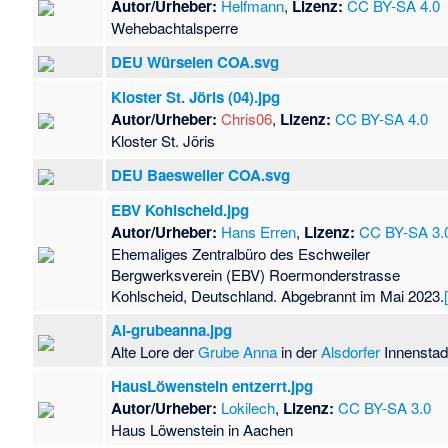
Autor/Urheber:
Helfmann
,
Lizenz:
CC BY-SA 4.0
Wehebachtalsperre
DEU Würselen COA.svg
Kloster St. Jöris (04).jpg
Autor/Urheber:
Chris06
,
Lizenz:
CC BY-SA 4.0
Kloster St. Jöris
DEU Baesweiler COA.svg
EBV Kohlscheid.jpg
Autor/Urheber:
Hans Erren
,
Lizenz:
CC BY-SA 3.
Ehemaliges Zentralbüro des Eschweiler
Bergwerksverein (EBV) Roermonderstrasse
Kohlscheid, Deutschland. Abgebrannt im Mai 2023.
Al-grubeanna.jpg
Alte Lore der
Grube Anna
in der
Alsdorfer
Innenstad
HausLöwenstein entzerrt.jpg
Autor/Urheber:
Lokilech
,
Lizenz:
CC BY-SA 3.0
Haus Löwenstein in Aachen