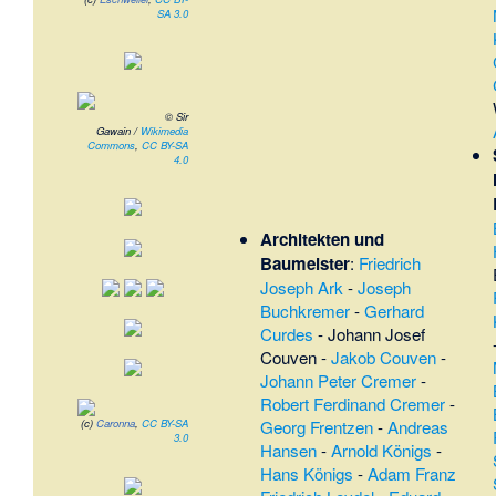
SA 3.0
© Sir
Gawain /
Wikimedia
Commons
,
CC BY-SA
4.0
Architekten und
Baumeister
:
Friedrich
Joseph Ark
-
Joseph
Buchkremer
-
Gerhard
Curdes
-
Johann Josef
Couven
-
Jakob Couven
-
Johann Peter Cremer
-
Robert Ferdinand Cremer
-
Georg Frentzen
-
Andreas
(c)
Caronna
,
CC BY-SA
3.0
Hansen
-
Arnold Königs
-
Hans Königs
-
Adam Franz