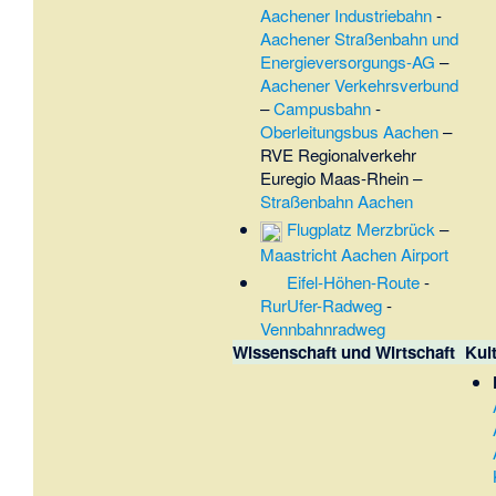
Aachener Industriebahn
-
Aachener Straßenbahn und
Energieversorgungs-AG
–
Aachener Verkehrsverbund
–
Campusbahn
-
Oberleitungsbus Aachen
–
RVE Regionalverkehr
Euregio Maas-Rhein
–
Straßenbahn Aachen
Flugplatz Merzbrück
–
Maastricht Aachen Airport
Eifel-Höhen-Route
-
RurUfer-Radweg
-
Vennbahnradweg
Wissenschaft und Wirtschaft
Kul