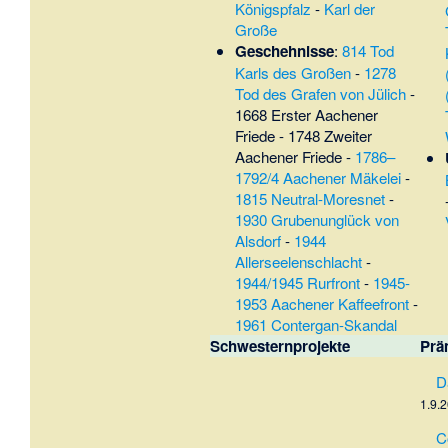
Königspfalz
-
Karl der
Große
Geschehnisse
:
814 Tod
Karls des Großen
-
1278
Tod des Grafen von Jülich
-
1668 Erster Aachener
Friede
-
1748 Zweiter
Aachener Friede
-
1786–
1792/4 Aachener Mäkelei
-
1815 Neutral-Moresnet
-
1930 Grubenunglück von
Alsdorf
-
1944
Allerseelenschlacht
-
1944/1945 Rurfront
-
1945-
1953 Aachener Kaffeefront
-
1961 Contergan-Skandal
Schwesternprojekte
Prä
D
1.9.
C