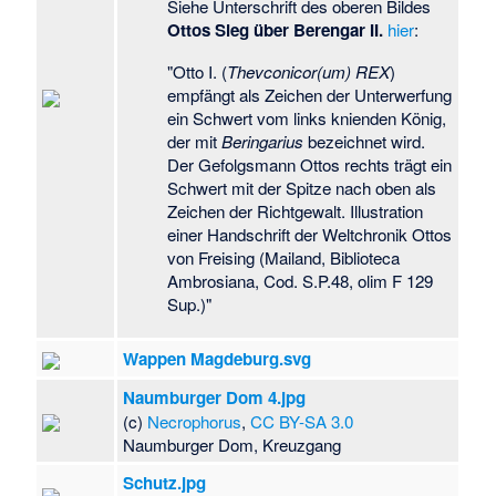
Siehe Unterschrift des oberen Bildes
Rennstrecke
·
Köhe
Ottos Sieg über Berengar II.
hier
:
westlich Winterfeld
·
Königsbach (Ecker)
"Otto I. (
Thevconicor(um) REX
)
·
Königsgraben
empfängt als Zeichen der Unterwerfung
(Havel)
·
Köppelberg
ein Schwert vom links knienden König,
·
Küchenholzgraben
der mit
Beringarius
bezeichnet wird.
bei Zahna
·
Laatzke
·
Der Gefolgsmann Ottos rechts trägt ein
Landesfeuerwehrmu
Schwert mit der Spitze nach oben als
seum Sachsen-
Zeichen der Richtgewalt. Illustration
Anhalt
·
Landgraben-
einer Handschrift der Weltchronik Ottos
Dumme-Niederung
von Freising (Mailand, Biblioteca
nördlich Salzwedel
·
Ambrosiana, Cod. S.P.48, olim F 129
Landschulheim
Sup.)"
Grovesmühle
·
Langes Holz und
Wappen Magdeburg.svg
Steinberg westlich
Hettstedt
·
Laura
Naumburger Dom 4.jpg
Hebecker
·
Leetze
·
(c)
Necrophorus
,
CC BY-SA 3.0
Lichtenburg
Naumburger Dom, Kreuzgang
nordwestlich
Eckartsberga
·
Schutz.jpg