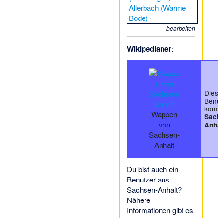
Allerbach (Warme
Bode)
·
Altengrabower Heide
bearbeiten
·
Altferchau
·
Amtsgericht
Wikipedianer
:
Gardelegen
·
Armeleuteberg
·
Assau
·
Bahnhof
Halle (Saale)
Dies
Klaustor
·
Bahnhof
Ben
kom
Wegeleben
·
Wappen
Sac
Basislager Brocken
·
von
Anh
Bauernhaus
Sachsen-
Dorfplatz 6
Anhalt
(Mannhausen)
·
Bauernstein
Du bist auch ein
Fienstedt
·
Benutzer aus
Bauernstein
Sachsen-Anhalt?
Obhausen
·
Nähere
Bauernstein
Informationen gibt es
Schlettau
·