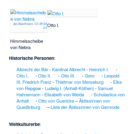
Eschenwald
westlich Mahlwinkel
·
Esack
(Seehausen)
·
(c)
Dbachmann
,
CC BY-SA
Otto I.
Eschengehege
3.0
nördlich Tangerhütte
·
Eselstet
·
Himmelsscheibe
Fallsteingebiet
von Nebra
nördlich Osterwieck
·
Fasanengarten
Historische Personen
:
Iden
·
Faule Renne
·
Albrecht der Bär
-
Kardinal Albrecht
-
Heinrich I.
-
Faulenhorst
·
Otto I.
-
Otto II.
-
Otto III.
-
Gero
-
Leopold
Feldneuendorf
·
III. Friedrich Franz
-
Thietmar von Merseburg
-
Eike
Feuchtwiese bei
von Repgow
-
Ludwig I. (Anhalt-Köthen)
-
Samuel
Dobien
·
Finne-
Hahnemann
-
Elisabeth von Weida
-
Scholastica von
Nordrand
Anhalt
-
Otto von Guericke
–
Äbtissinnen von
südwestlich
Quedlinburg
–
Liste der Äbtissinnen von Gernrode
Wohlmirstedt
·
Fliegerhorst Holzdorf
·
Fliegertechnische
Weltkulturerbe
:
Vorschule Köthen
·
Fliethbach-System