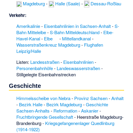
Garlipp
·
Dorfkirche
Magdeburg
-
Halle (Saale)
-
Dessau-Roßlau
Prödel
·
Dorfteich
Elsebeck
·
Dosse
·
Verkehr:
Druckluftspeicherkra
Amerikalinie
-
Eisenbahnlinien in Sachsen-Anhalt
-
S-
ftwerk Staßfurt
·
Bahn Mittelelbe
-
S-Bahn Mitteldeutschland
-
Elbe-
Drösede
·
Havel-Kanal
-
Elbe
-
Mittellandkanal
-
Eckebusch
·
Ehle
Wasserstraßenkreuz Magdeburg
-
Flughafen
zwischen Möckern
Leipzig/Halle
und Elbe
·
Eichenberg
Listen:
Landesstraßen
-
Eisenbahnlinien
-
(Hasselfelde)
·
Personenbahnhöfe
-
Landeswasserstraßen
-
Eisenbahnbrücke
Stillgelegte Eisenbahnstrecken
Premsendorf
·
Engelshof
Geschichte
(Altmärkische
Wische)
·
Himmelsscheibe von Nebra
-
Provinz Sachsen
-
Anhalt
Engelwurzwiese bei
-
Bezirk Halle
-
Bezirk Magdeburg
-
Geschichte
Zwintschöna
·
Erlen-
Sachsen-Anhalts
-
Reformation
-
Askanier
-
Eschen-Wald bei
Fruchtbringende Gesellschaft
-
Heerstraße Magdeburg-
Gutenberg nördlich
Brandenburg
-
Kriegsgefangenenlager Quedlinburg
Halle
·
Erlen-
(1914-1922)