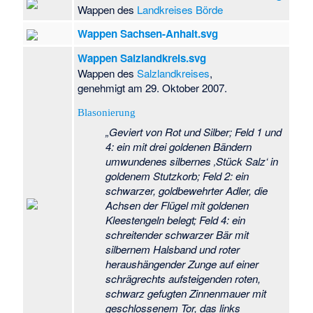
Wappen des
Landkreises Börde
Kriegerdenkmal
Altmersleben
·
Wappen Sachsen-Anhalt.svg
Kriegerdenkmal
Audorf
·
Wappen Salzlandkreis.svg
Kriegerdenkmal
Wappen des
Salzlandkreises
,
Badel
·
genehmigt am 29. Oktober 2007.
Kriegerdenkmal
Bellingen
·
Blasonierung
Kriegerdenkmal
„Geviert von Rot und Silber; Feld 1 und
Birkholz
·
4: ein mit drei goldenen Bändern
Kriegerdenkmal
umwundenes silbernes ‚Stück Salz‘ in
Bölsdorf
·
goldenem Stutzkorb; Feld 2: ein
Kriegerdenkmal
schwarzer, goldbewehrter Adler, die
Dannefeld
·
Achsen der Flügel mit goldenen
Kriegerdenkmal
Kleestengeln belegt; Feld 4: ein
Dannigkow
schreitender schwarzer Bär mit
(Weltkriege)
·
silbernem Halsband und roter
Kriegerdenkmal
heraushängender Zunge auf einer
Demker
·
schrägrechts aufsteigenden roten,
Kriegerdenkmal
schwarz gefugten Zinnenmauer mit
Dähre (Obelisk)
·
geschlossenem Tor, das links