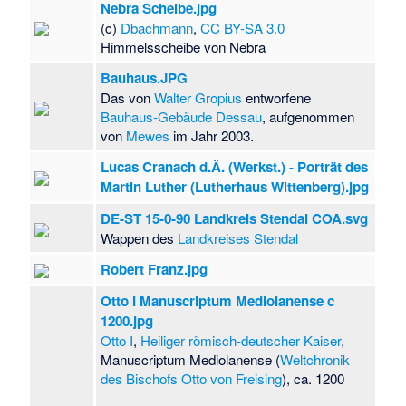
Kriegerdenkmal
Nebra Scheibe.jpg
Windberge
·
(c)
Dbachmann
,
CC BY-SA 3.0
Kriegerdenkmal
Himmelsscheibe von Nebra
Wittenmoor
·
Kriegerdenkmal
Bauhaus.JPG
Ziemendorf
·
Das von
Walter Gropius
entworfene
Kriegerdenkmal
Bauhaus-Gebäude Dessau
, aufgenommen
Ziepel (Gardelegen)
von
Mewes
im Jahr 2003.
·
Kriegerdenkmal
Lucas Cranach d.Ä. (Werkst.) - Porträt des
Zießau
·
Martin Luther (Lutherhaus Wittenberg).jpg
Kriegerdenkmal
Zäckwar
·
Krumker
DE-ST 15-0-90 Landkreis Stendal COA.svg
Holz und Wälder
Wappen des
Landkreises Stendal
östlich Drüsedau
·
Kuhberg bei Gröst
·
Robert Franz.jpg
Kupferschieferhalde
Otto I Manuscriptum Mediolanense c
n bei Hettstedt
·
1200.jpg
Kupferschieferhalde
Otto I
,
Heiliger römisch-deutscher Kaiser
,
n bei
Manuscriptum Mediolanense (
Weltchronik
Klostermansfeld
·
des Bischofs Otto von Freising
), ca. 1200
Kuxwinkel
·
Kyffhäuser-