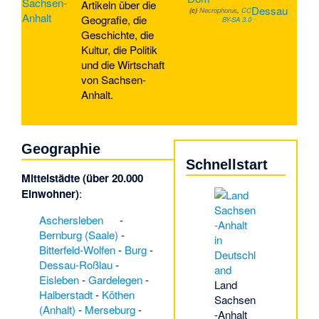
Artikeln über die
(c)
Necrophorus
,
CC
Geografie, die
BY-SA 3.0
Geschichte, die
Kultur, die Politik
und die Wirtschaft
von Sachsen-
Anhalt.
Geographie
Schnellstart
Mittelstädte (über 20.000
Einwohner)
:
Aschersleben
-
Bernburg (Saale)
-
Bitterfeld-Wolfen
-
Burg
-
Dessau-Roßlau
-
Eisleben
-
Gardelegen
-
Land
Halberstadt
-
Köthen
Sachsen
(Anhalt)
-
Merseburg
-
-Anhalt