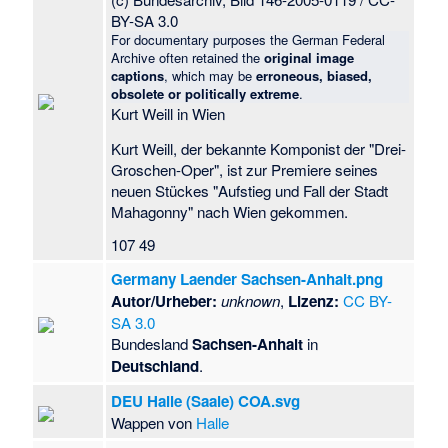
Kriegerdenkmal
BY-SA 3.0
Sachau
·
For documentary purposes the German Federal
Kriegerdenkmal
Archive often retained the
original image
Schenkenhorst
·
captions
, which may be
erroneous, biased,
Kriegerdenkmal
obsolete or politically extreme
.
Schrampe
·
Kurt Weill in Wien
Kriegerdenkmal
Kurt Weill, der bekannte Komponist der "Drei-
Schönburg
·
Groschen-Oper", ist zur Premiere seines
Kriegerdenkmal
neuen Stückes "Aufstieg und Fall der Stadt
Schönwalde
·
Mahagonny" nach Wien gekommen.
Kriegerdenkmal
Stößen (Erster
107 49
Weltkrieg)
·
Germany Laender Sachsen-Anhalt.png
Kriegerdenkmal
Autor/Urheber:
unknown
,
Lizenz:
CC BY-
Tarnefitz
·
SA 3.0
Kriegerdenkmal
Bundesland
Sachsen-Anhalt
in
Trabitz
·
Kriegerdenkmal
Deutschland
.
Weißewarte
·
DEU Halle (Saale) COA.svg
Kriegerdenkmal
Wappen von
Halle
Wendischbrome
·