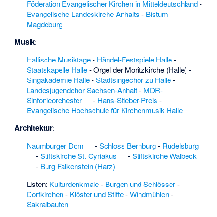
Föderation Evangelischer Kirchen in Mitteldeutschland
-
Gedenkstätte Estedt
Evangelische Landeskirche Anhalts
-
Bistum
·
Gedenkstätte
Magdeburg
Kakerbeck
·
Gedenkstätte Mieste
Musik
:
·
Gedenkstätte
Tornau
·
Gehrhof
Hallische Musiktage
-
Händel-Festspiele Halle
-
(Seehausen)
·
Staatskapelle Halle
-
Orgel der Moritzkirche (Halle)
-
Gerichsee (Aland)
·
Singakademie Halle
-
Stadtsingechor zu Halle
-
Germerslage
·
Landesjugendchor Sachsen-Anhalt
-
MDR-
Gethlingen
·
Sinfonieorchester
-
Hans-Stieber-Preis
-
Gewässersystem
Evangelische Hochschule für Kirchenmusik Halle
Annaburger Heide
südöstlich Jessen
·
Architektur
:
Gipskarstlandschaft
Naumburger Dom
-
Schloss Bernburg
-
Rudelsburg
Pölsfeld und Breiter
-
Stiftskirche St. Cyriakus
-
Stiftskirche Walbeck
Fleck im Südharz
·
-
Burg Falkenstein (Harz)
Gloine (Fluss)
·
Goldarmring aus
Listen:
Kulturdenkmale
-
Burgen und Schlösser
-
Schneidlingen
·
Dorfkirchen
-
Klöster und Stifte
-
Windmühlen
-
Golmengliner Forst
Sakralbauten
und Schleesen im