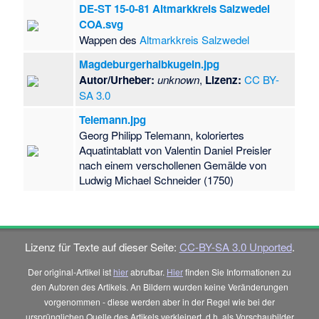
der Kulturdenkmale
DE-ST 15-0-81 Altmarkkreis Salzwedel
in Aland (Altmark)
·
COA.svg
Liste der
Wappen des
Altmarkkreis Salzwedel
Kulturdenkmale in
Allstedt
·
Liste der
Magdeburgerhalbkugeln.jpg
Kulturdenkmale in
Autor/Urheber:
unknown
,
Lizenz:
CC BY-
Alsleben (Saale)
·
SA 3.0
Liste der
Telemann.jpg
Kulturdenkmale in
Georg Philipp Telemann, koloriertes
Alt Olvenstedt
·
Liste
Aquatintablatt von Valentin Daniel Preisler
der Kulturdenkmale
nach einem verschollenen Gemälde von
in Alte Neustadt
·
Ludwig Michael Schneider (1750)
Liste der
Kulturdenkmale in
Altenhausen
·
Liste
der Kulturdenkmale
in Altmärkische
Lizenz für Texte auf dieser Seite:
CC-BY-SA 3.0 Unported
.
Höhe
·
Liste der
Kulturdenkmale in
Der original-Artikel ist
hier
abrufbar.
Hier
finden Sie Informationen zu
Altmärkische
den Autoren des Artikels. An Bildern wurden keine Veränderungen
Wische
·
Liste der
vorgenommen - diese werden aber in der Regel wie bei der
Kulturdenkmale in
ursprünglichen Quelle des Artikels verkleinert, d.h. als Vorschaubilder