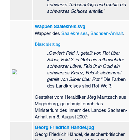
Kriegerdenkmal
schwarze Türbeschläge und rechts ein
Dähre (Weltkriege)
·
schwarzes Schloss enthält.“
Kriegerdenkmal
Dülseberg
·
Wappen Saalekreis.svg
Kriegerdenkmal
Wappen des
Saalekreises
,
Sachsen-Anhalt
.
Fahrendorf
·
Kriegerdenkmal
Blasonierung
Grieben
·
„Geviert; Feld 1: geteilt von Rot über
Kriegerdenkmal
Silber, Feld 2: in Gold ein rotbewehrter
Groß Gischau
·
schwarzer Löwe, Feld 3: in Gold ein
Kriegerdenkmal
schwarzes Kreuz, Feld 4: siebenmal
Groß Schwarzlosen
geteilt von Silber über Rot.“
Die Farben
·
Kriegerdenkmal
des Landkreises sind Rot-Weiß.
Großkorbetha
·
Kriegerdenkmal
Gestaltet vom Heraldiker Jörg Mantzsch aus
Güssefeld
·
Magdeburg, genehmigt durch das
Kriegerdenkmal
Ministerium des Innern des Landes Sachsen-
Hanum
·
Anhalt am 8. August 2007:
Kriegerdenkmal
Georg Friedrich Händel.jpg
Hohendolsleben
·
Kriegerdenkmal
Georg Friedrich Händel, deutscher/britischer