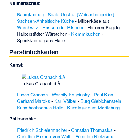
Fläming
·
Grabhügel
Kulinarisches
:
Hahnenberg
·
Grabhügel von Lettin
Baumkuchen
-
Saale-Unstrut (Weinanbaugebiet)
-
·
Grabhügel von
Sachsen-Anhaltische Küche
-
Milbenkäse
aus
Tröbsdorf
·
Würchwitz
-
Hasseröder Pilsener
-
Halloren-Kugeln
-
Grenzstein
Halberstädter Würstchen
-
Klemmkuchen
-
(Breitungen)
·
Speckkuchen aus Halle
Grenzstein (Ossig)
·
Persönlichkeiten
Gribehner Teiche
·
Grimme (Zerbst)
·
Kunst
:
Groß Holzhausen
·
Große Wilde
·
Großer Uhlenbach
·
Lukas Cranach d.Ä.
Großsteingrab
Lindstedt
·
Lucas Cranach
-
Wassily Kandinsky
-
Paul Klee
-
Großsteingrab Lüge
Gerhard Marcks
-
Karl Völker
-
Burg Giebichenstein
·
Großsteingrab
Kunsthochschule Halle
-
Kunstmuseum Moritzburg
Lütnitz
·
Großsteingrab
Philosophie
:
Schernikau
·
Großsteingräber bei
Friedrich Schleiermacher
-
Christian Thomasius
-
Immekath
·
Christian Freiherr von Wolff
-
Friedrich Nietzsche
-