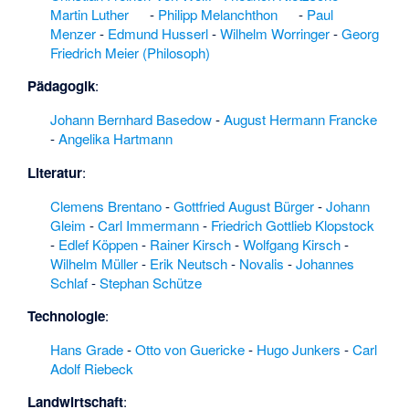
Großsteingräber bei
Martin Luther
-
Philipp Melanchthon
-
Paul
Ristedt
·
Menzer
-
Edmund Husserl
-
Wilhelm Worringer
-
Georg
Großsteingräber bei
Friedrich Meier (Philosoph)
Tangeln
·
Gräberfeld
Pädagogik
:
von Derenburg
·
Grüner Hügel
Johann Bernhard Basedow
-
August Hermann Francke
(Aschersleben)
·
-
Angelika Hartmann
Grüttenberg
·
Gustav Teichmüller
Literatur
:
(Architekt)
·
Gutschbachtal und
Clemens Brentano
-
Gottfried August Bürger
-
Johann
Steinbachtal
Gleim
-
Carl Immermann
-
Friedrich Gottlieb Klopstock
südwestlich Bad
-
Edlef Köppen
-
Rainer Kirsch
-
Wolfgang Kirsch
-
Bibra
·
Gänsefurth
·
Wilhelm Müller
-
Erik Neutsch
-
Novalis
-
Johannes
Hagenbach (Hassel)
Schlaf
-
Stephan Schütze
·
Haingrund und
Technologie
:
Organistenwiese bei
Stolberg
·
Harsleber
Hans Grade
-
Otto von Guericke
-
Hugo Junkers
-
Carl
Bach
·
Adolf Riebeck
Hartauniederung
zwischen Lüdelsen
Landwirtschaft
: