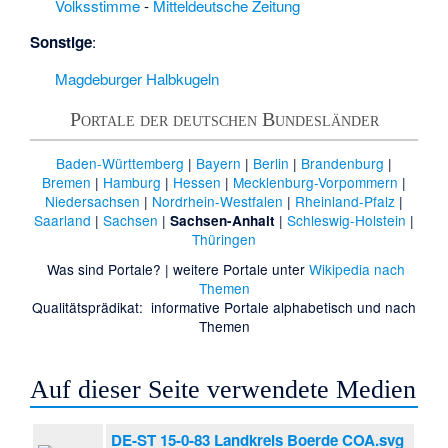
Damerow
·
Klein-
Volksstimme
-
Mitteldeutsche Zeitung
Mangelsdorf
·
Sonstige
:
Kleindemsin
·
Kleine
Wilde
·
Kleiner
Magdeburger Halbkugeln
Brocken (Südharz)
·
Kleiner Winterberg
Portale der deutschen Bundesländer
(Harz)
·
Kleingewässer
Baden-Württemberg
|
Bayern
|
Berlin
|
Brandenburg
|
westlich Werlberge
·
Bremen
|
Hamburg
|
Hessen
|
Mecklenburg-Vorpommern
|
Kleistau
·
Klietzer
Niedersachsen
|
Nordrhein-Westfalen
|
Rheinland-Pfalz
|
Heide
·
Klosterruine
Saarland
|
Sachsen
|
|
Schleswig-Holstein
|
Sachsen-Anhalt
St. Katharina
·
Thüringen
Korgscher und
Was sind Portale?
| weitere Portale unter
Wikipedia nach
Steinsdorfer Busch
·
Themen
Kriegerdenkmal
Qualitätsprädikat:
informative Portale
alphabetisch
und
nach
Abbendorf
·
Themen
Kriegerdenkmal
Ackendorf
·
Kriegerdenkmal
Auf dieser Seite verwendete Medien
Algenstedt
·
Kriegerdenkmal
DE-ST 15-0-83 Landkreis Boerde COA.svg
Altensalzwedel
·