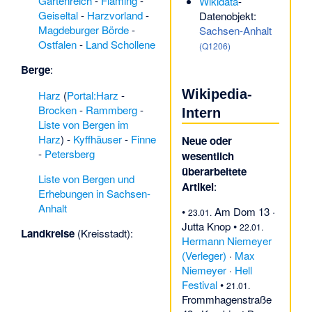
Gartenreich
-
Fläming
-
Wikidata
-
Geiseltal
-
Harzvorland
-
Datenobjekt:
Magdeburger Börde
-
Sachsen-Anhalt
Ostfalen
-
Land Schollene
(Q1206)
Berge
:
Wikipedia-
Harz
(
Portal:Harz
-
Brocken
-
Rammberg
-
Intern
Liste von Bergen im
Harz
) -
Kyffhäuser
-
Finne
Neue oder
-
Petersberg
wesentlich
überarbeitete
Liste von Bergen und
Artikel
:
Erhebungen in Sachsen-
Anhalt
•
Am Dom 13
·
23.01.
Jutta Knop
•
22.01.
Landkreise
(Kreisstadt):
Hermann Niemeyer
(Verleger)
·
Max
Niemeyer
·
Hell
Festival
•
21.01.
Frommhagenstraße