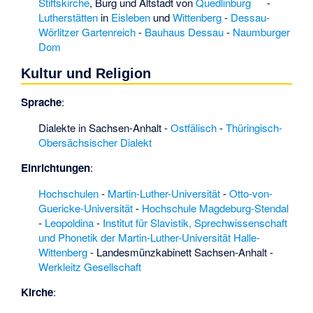
Stiftskirche
, Burg und Altstadt von
Quedlinburg
-
zwischen Dübener
Lutherstätten
in
Eisleben
und
Wittenberg
-
Dessau-
Heide und Elbe
·
Wörlitzer Gartenreich
-
Bauhaus Dessau
-
Naumburger
Franz Bogislaus
Dom
Westermeier
·
Franziskanerkloster
Kultur und Religion
Magdeburg
·
Friedrichsbad
Sprache
:
(Zwintschöna)
·
Dialekte in Sachsen-Anhalt
-
Ostfälisch
-
Thüringisch-
Friedrichsfleiß
·
Obersächsischer Dialekt
Friedrichshof
(Bismark)
·
Einrichtungen
:
Friedrichsmilde
·
Fuhnesümpfe östlich
Hochschulen
-
Martin-Luther-Universität
-
Otto-von-
Löbejün
·
Färberhof
·
Guericke-Universität
-
Hochschule Magdeburg-Stendal
Ganseburg
·
-
Leopoldina
-
Institut für Slavistik, Sprechwissenschaft
Ganztagsschule
und Phonetik der Martin-Luther-Universität Halle-
Johannes
Wittenberg
-
Landesmünzkabinett Sachsen-Anhalt
-
Gutenberg
·
Garlipp
·
Werkleitz Gesellschaft
Gedenkstein Köckte
·
Gedenkstein
Kirche
:
Teuchern
·