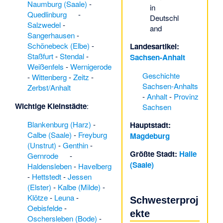
Naumburg (Saale)
-
in
Quedlinburg
-
Deutschl
Salzwedel
-
and
Sangerhausen
-
Schönebeck (Elbe)
-
Landesartikel:
Staßfurt
-
Stendal
-
Sachsen-Anhalt
Weißenfels
-
Wernigerode
Geschichte
-
Wittenberg
-
Zeitz
-
Sachsen-Anhalts
Zerbst/Anhalt
-
Anhalt
-
Provinz
Wichtige Kleinstädte
:
Sachsen
Blankenburg (Harz)
-
Hauptstadt:
Calbe (Saale)
-
Freyburg
Magdeburg
(Unstrut)
-
Genthin
-
Größte Stadt:
Halle
Gernrode
-
(Saale)
Haldensleben
-
Havelberg
-
Hettstedt
-
Jessen
(Elster)
-
Kalbe (Milde)
-
Klötze
-
Leuna
-
Schwesterproj
Oebisfelde
-
ekte
Oschersleben (Bode)
-