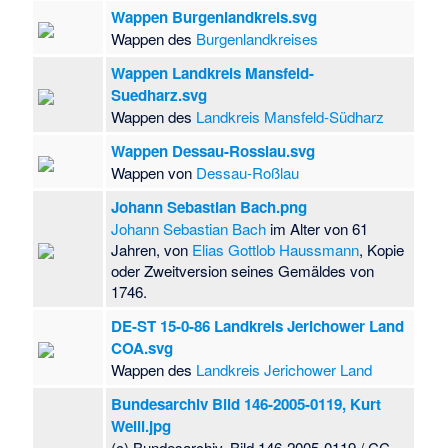
Köckte
·
Wappen Burgenlandkreis.svg
Kriegerdenkmal
Wappen des
Burgenlandkreises
Lohne
·
Wappen Landkreis Mansfeld-
Kriegerdenkmal
Suedharz.svg
Maßnitz
·
Wappen des
Landkreis Mansfeld-Südharz
Kriegerdenkmal
Miesterhorst
·
Wappen Dessau-Rosslau.svg
Kriegerdenkmal
Wappen von
Dessau-Roßlau
Nettgau
·
Kriegerdenkmal
Johann Sebastian Bach.png
Parleib
·
Johann Sebastian Bach
im Alter von 61
Kriegerdenkmal
Jahren, von
Elias Gottlob Haussmann
, Kopie
Peckfitz
·
oder Zweitversion seines Gemäldes von
Kriegerdenkmal
1746.
Piesdorf
·
DE-ST 15-0-86 Landkreis Jerichower Land
Kriegerdenkmal
COA.svg
Potzehne
·
Wappen des
Landkreis Jerichower Land
Kriegerdenkmal
Rodden
·
Bundesarchiv Bild 146-2005-0119, Kurt
Kriegerdenkmal
Weill.jpg
Saalfeld (Altmark)
·
(c) Bundesarchiv, Bild 146-2005-0119 / CC-