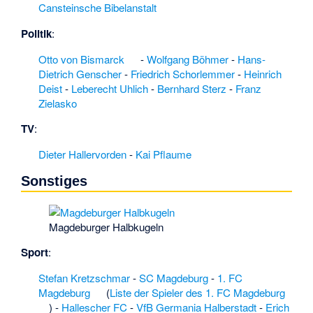
Cansteinsche Bibelanstalt
Häsewig
·
Internationale
Politik
:
Grundschule Pierre
Trudeau
·
Otto von Bismarck
-
Wolfgang Böhmer
-
Hans-
Jacobsberg
Dietrich Genscher
-
Friedrich Schorlemmer
-
Heinrich
(Calvörde)
·
Jeetze
Deist
-
Leberecht Uhlich
-
Bernhard Sterz
-
Franz
südlich Beetzendorf
Zielasko
·
Jeetze zwischen
Beetzendorf und
TV
:
Salzwedel
·
Dieter Hallervorden
-
Kai Pflaume
Jemmeritz
·
Jerchel
(Gardelegen)
·
Sonstiges
Jerusalemberg
·
Johann Schleußner
·
Julia Gaudermann
·
Magdeburger Halbkugeln
Justizvollzugsanstalt
Volkstedt
·
Jüdischer
Sport
:
Friedhof (Bernburg,
Saale)
·
Kader-
Stefan Kretzschmar
-
SC Magdeburg
-
1. FC
Schleuse
·
Magdeburg
(
Liste der Spieler des 1. FC Magdeburg
Kahlenberge
·
) -
Hallescher FC
-
VfB Germania Halberstadt
-
Erich