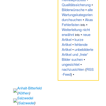
Brumbach (Wipper)
·
Qualitätssicherung
•
Brummeckebach
·
Bilderwünsche
•
alle
Brummtal bei
Wartungskategorien
Quenstedt
·
durchsuchen
•
Akas
Buchenwald östlich
Fehlerlisten
•
Klötze
·
Info
Weiterleitung nicht
Buchenwaldgebiet
erwähnt
•
neue
und Hammerbachtal
Info
Artikel
•
kurze
in der Dübener
Artikel
•
fehlende
Heide
·
Artikel
•
unbebilderte
Buchenwälder um
Artikel und „freie“
Stolberg
·
Bilder suchen
•
Burgenland-
ungesichtet
•
Gymnasium Laucha
nachzusichten
(
RSS
·
Burgesroth und
-Feed
) •
Laubwälder bei
Ballenstedt
·
Burgteich
Anhalt-Bitterfeld
Konradsburg
·
(
Köthen
)
Busch (Iden)
·
Salzwedel
Butterberg
(
Salzwedel
)
(Ilsenburg)
·
Börgitz
·