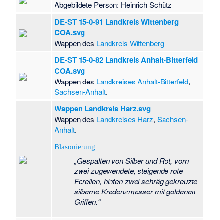
Lindenthal
Abgebildete Person: Heinrich Schütz
(Gardelegen)
·
Liste
DE-ST 15-0-91 Landkreis Wittenberg
der Bodendenkmale
COA.svg
in Kretzschau
·
Liste
Wappen des
Landkreis Wittenberg
der Feldsteinkirchen
im Fläming
·
Liste
DE-ST 15-0-82 Landkreis Anhalt-Bitterfeld
der Finanzämter in
COA.svg
Sachsen-Anhalt
·
Wappen des
Landkreises Anhalt-Bitterfeld
,
Liste der
Sachsen-Anhalt
.
Kulturdenkmale im
Herrenkrug
·
Liste
Wappen Landkreis Harz.svg
der Kulturdenkmale
Wappen des
Landkreises Harz
,
Sachsen-
im Stadtteil Leipziger
Anhalt
.
Straße
·
Liste der
Blasonierung
Kulturdenkmale im
Stadtteil Werder
·
„Gespalten von Silber und Rot, vorn
Liste der
zwei zugewendete, steigende rote
Kulturdenkmale in
Forellen, hinten zwei schräg gekreuzte
Ahlsdorf
·
Liste der
silberne Kredenzmesser mit goldenen
Kulturdenkmale in
Griffen.“
Aken (Elbe)
·
Liste