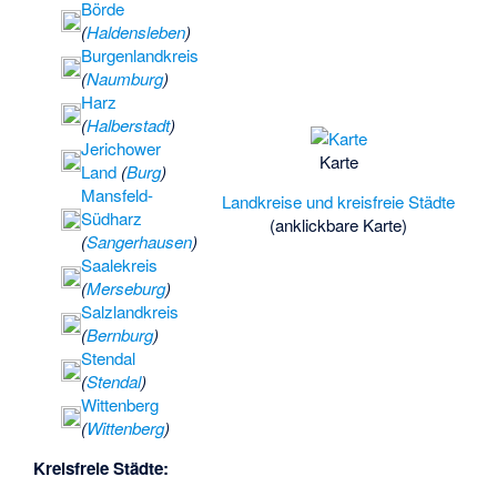
Börde
Bürs (Arneburg)
·
(
Haldensleben
)
Büssen
·
Cositte
·
Burgenlandkreis
Cröchern
·
(
Naumburg
)
Damerow
Harz
(Havelberg)
·
(
Halberstadt
)
Dammbach
Jerichower
(Rappbode)
·
Der
Karte
Land
(
Burg
)
Hagen und Othaler
Mansfeld-
Landkreise und kreisfreie Städte
Holz nördlich
Südharz
(anklickbare Karte)
Beyernaumburg
·
(
Sangerhausen
)
Deubitzbach
Saalekreis
(Schleifbach)
·
(
Merseburg
)
Dicker Stein
Salzlandkreis
(Piesdorf)
·
(
Bernburg
)
Diesdorfer Wohld
·
Stendal
Diesingshof
·
(
Stendal
)
Dissaugraben bei
Wittenberg
Wetzendorf
·
(
Wittenberg
)
Dommitzscher
Grenzbach (FFH-
Kreisfreie Städte:
Gebiet)
·
Dorfkirche