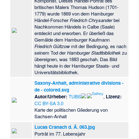
Hohengrieben
·
Komponist. Dieses Händel-Porträt des
Kriegerdenkmal
britischen Malers Thomas Hudson (1701-
Hohentramm
·
1779) wurde 1869 von dem Hamburger
Kriegerdenkmal
Händel-Forscher
Friedrich Chrysander
bei
Jarchau
·
Nachkommen Händels in Calbe (Saale)
Kriegerdenkmal
entdeckt und erworben. Er überließ das
Jeeben
·
Gemälde dem Hamburger Kaufmann
Kriegerdenkmal
Friedrich Gültzow
mit der Bedingung, es nach
Jeetze
·
seinem Tod der
Hamburger Stadtbibliothek
zu
Kriegerdenkmal
übereignen, was 1883 geschah. Das Bild
Kahrstedt
·
hängt heute in der Hamburger Staats- und
Kriegerdenkmal
Universitätsbibliothek.
Kirchfährendorf
·
Saxony-Anhalt, administrative divisions -
Kriegerdenkmal
de - colored.svg
Klein Apenburg
·
Autor/Urheber:
TUBS
,
Lizenz:
Kriegerdenkmal
CC BY-SA 3.0
Klein Schwarzlosen
Karte der politischen Gliederung von
·
Kriegerdenkmal
Sachsen-Anhalt
Kleinau
·
Kriegerdenkmal
Lucas Cranach d. Ä. 063.jpg
Kloster Neuendorf
·
Porträt im 77. Lebensjahr
Kriegerdenkmal