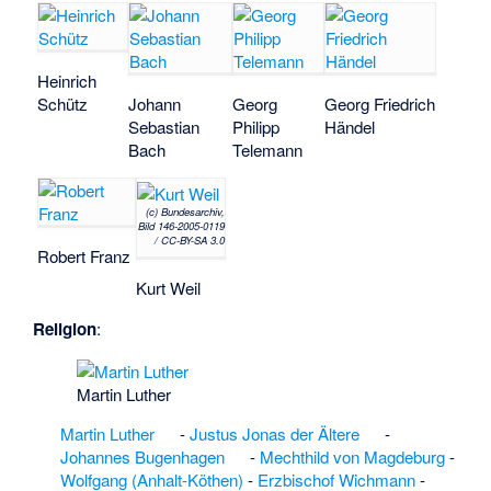
Himmelreich bei Bad
Kösen
·
Hindenburg
(Hohenberg-
Krusemark)
·
Heinrich
Hoffnungskirche
Schütz
Johann
Georg
Georg Friedrich
(Magdeburg)
·
Hohe
Sebastian
Philipp
Händel
Geest (Seehausen)
·
Bach
Telemann
Hohenberg
(Hohenberg-
Krusemark)
·
(c) Bundesarchiv,
Bild 146-2005-0119
Hohenböddenstedt
·
/ CC-BY-SA 3.0
Hohengrieben
·
Robert Franz
Hohengöhren-
Kurt Weil
Damm
·
Hohndorfer
Rücken nordöstlich
Religion
:
Eckartsberga
·
Holzhausen (Dähre)
·
Honigberg
Martin Luther
(Calvörde)
·
Hort
Martin Luther
-
Justus Jonas der Ältere
-
von Jederitz
·
Johannes Bugenhagen
-
Mechthild von Magdeburg
-
Hyparschale
Wolfgang (Anhalt-Köthen)
-
Erzbischof Wichmann
-
(Magdeburg)
·