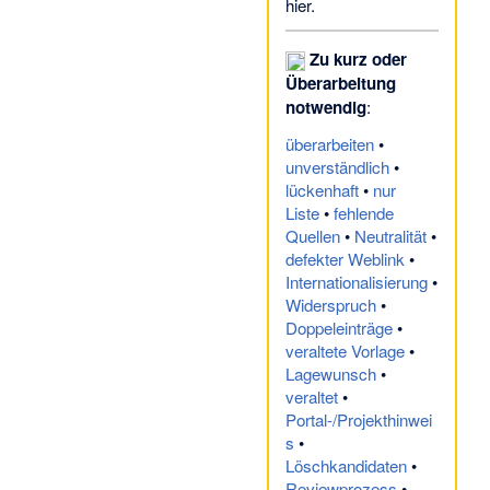
hier
.
Bauernstein
Söhesten
·
Bebertal
bei Hundisburg
·
Zu kurz oder
Beeke-Dumme-
Überarbeitung
Niederung
·
Bere
notwendig
:
und Mosebach
überarbeiten
•
südwestlich Stiege
·
unverständlich
•
Bergmoor
·
Bias
lückenhaft
•
nur
(Zerbst)
·
Liste
•
fehlende
Blankensee
Quellen
•
Neutralität
•
(Osterburg)
·
defekter Weblink
•
Blocksberg
Internationalisierung
•
(Calvörde)
·
Boblas
·
Widerspruch
•
Bodenschwende bei
Doppeleinträge
•
Horla im Südharz
·
veraltete Vorlage
•
Bomsdorf
Lagewunsch
•
(Gräfenhainichen)
·
veraltet
•
Bresker Forst östlich
Portal-/Projekthinwei
Oranienbaum
·
s
•
Bronzehort von
Löschkandidaten
•
Frankleben
·
Reviewprozess
•