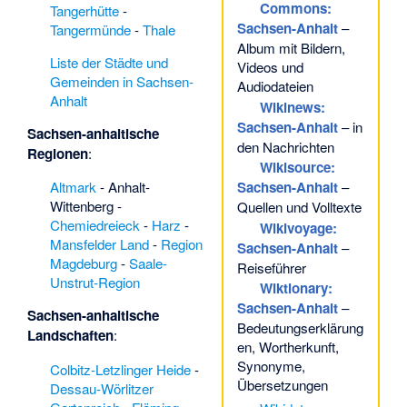
Commons
:
Tangerhütte
-
Sachsen-Anhalt
–
Tangermünde
-
Thale
Album mit Bildern,
Liste der Städte und
Videos und
Gemeinden in Sachsen-
Audiodateien
Anhalt
Wikinews:
Sachsen-Anhalt
– in
Sachsen-anhaltische
den Nachrichten
Regionen
:
Wikisource:
Altmark
-
Anhalt-
Sachsen-Anhalt
–
Wittenberg
-
Quellen und Volltexte
Chemiedreieck
-
Harz
-
Wikivoyage:
Mansfelder Land
-
Region
Sachsen-Anhalt
–
Magdeburg
-
Saale-
Reiseführer
Unstrut-Region
Wiktionary:
Sachsen-Anhalt
–
Sachsen-anhaltische
Bedeutungserklärung
Landschaften
:
en, Wortherkunft,
Synonyme,
Colbitz-Letzlinger Heide
-
Übersetzungen
Dessau-Wörlitzer