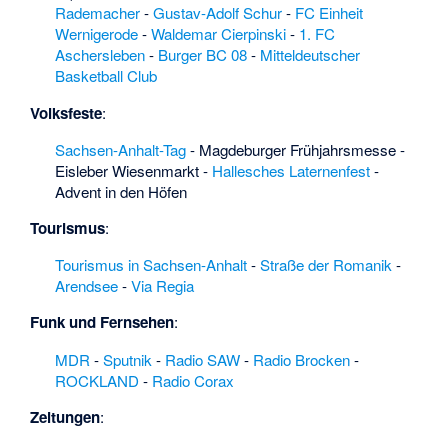
Kahnstieg
·
Rademacher
-
Gustav-Adolf Schur
-
FC Einheit
Kalkflachmoor im
Wernigerode
-
Waldemar Cierpinski
-
1. FC
Helsunger Bruch
·
Aschersleben
-
Burger BC 08
-
Mitteldeutscher
Kamernscher See
Basketball Club
und Trübengraben
·
Volksfeste
:
Kannenberg (Iden)
·
Kapaunberg
·
Sachsen-Anhalt-Tag
-
Magdeburger Frühjahrsmesse
-
Kapitelsberg (Tanne)
Eisleber Wiesenmarkt
-
Hallesches Laternenfest
-
·
Kenzendorf
·
Advent in den Höfen
Kienbach (Ilse)
·
Kirchstraße 18
Tourismus
:
(Glebitzsch)
·
Kleegraben (Faule
Tourismus in Sachsen-Anhalt
-
Straße der Romanik
-
Renne)
·
Klein
Arendsee
-
Via Regia
Beuster
·
Klein
Funk und Fernsehen
:
Chüden
·
Klein
Gischau
·
Klein
MDR
-
Sputnik
-
Radio SAW
-
Radio Brocken
-
Hindenburg
·
Klein
ROCKLAND
-
Radio Corax
Holzhausen
·
Klein
Schwarzlosen
·
Zeitungen
:
Klein Wanzer
·
Klein-