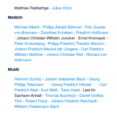
und Ahlum
·
Haselhorst
Matthias Rabbethge
-
Julius Kühn
(Diesdorf)
·
Havel
Medizin
:
nördlich Havelberg
·
Heidberg (Calvörde)
Michael Alberti
-
Philipp Adolph Böhmer
-
Fritz Gustav
·
Heide südlich Burg
von Bramann
-
Dorothea Erxleben
-
Friedrich Hoffmann
·
Heidenkrippe
·
-
Johann Christian Wilhelm Juncker
-
Ernst Kromayer
-
Heimattiergarten
Peter Krukenberg
-
Philipp Friedrich Theodor Meckel
-
Bierer Berg
·
Helme
Johann Friedrich Meckel der Jüngere
-
Carl Friedrich
·
Hermann Korb
·
Wilhelm Meißner
-
Johann Christian Reil
-
Richard von
Herrengosserstedt
·
Volkmann
Herrenhaus
Apenburg
·
Musik
:
Herrenhaus
Heinrich Schütz
-
Johann Sebastian Bach
-
Georg
Langenapel
·
Philipp Telemann
-
Georg Friedrich Händel
-
Carl
Herrenhaus
Friedrich Abel
-
Kurt Weill
-
Tokio Hotel
-
Lied für
Weißenschirmbach
·
Sachsen-Anhalt
-
Thomas Buchholz
-
Daniel Gottlob
Herrenseegraben
Türk
-
Robert Franz
-
Johann Friedrich Reichardt
-
(Jerichower Land)
·
Wilhelm Friedemann Bach
Herzfelde
(Seehausen)
·