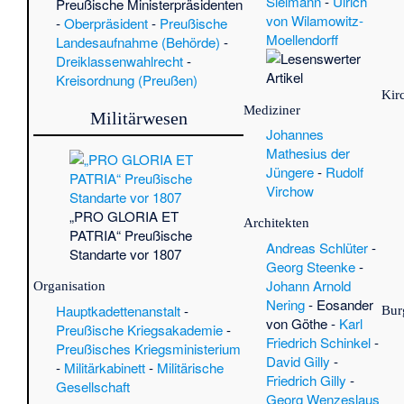
Sielmann
-
Ulrich
Preußische Ministerpräsidenten
von Wilamowitz-
-
Oberpräsident
-
Preußische
Moellendorff
Landesaufnahme (Behörde)
-
Dreiklassenwahlrecht
-
Kreisordnung (Preußen)
Kir
Mediziner
Militärwesen
Johannes
Mathesius der
Jüngere
-
Rudolf
Virchow
„PRO GLORIA ET
Architekten
PATRIA“ Preußische
Andreas Schlüter
-
Standarte vor 1807
Georg Steenke
-
Johann Arnold
Organisation
Nering
-
Eosander
Hauptkadettenanstalt
-
Bur
von Göthe
-
Karl
Preußische Kriegsakademie
-
Friedrich Schinkel
-
Preußisches Kriegsministerium
David Gilly
-
-
Militärkabinett
-
Militärische
Friedrich Gilly
-
Gesellschaft
Georg Wenzeslaus