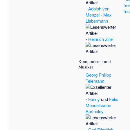
Tel
-
Adolph von
Tec
Menzel
-
Max
Liebermann
-
Heinrich Zille
Komponisten und
Musiker
Georg Philipp
Telemann
-
Fanny
und
Felix
Mendelssohn
Bartholdy
-
Carl Friedrich