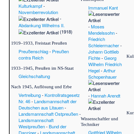
Wil
Kulturkampf
-
Immanuel Kant
Hot
Novemberrevolution
Bot
-
Mc
Abdankung Wilhelms II.
-
Moses
Me
(1918)
Mendelssohn
-
Bl
Friedrich
Ro
1919–1933, Freistaat Preußen
Schleiermacher
-
(Lü
Preußenschlag
-
Preußen
Johann Gottlieb
Be
Kul
contra Reich
Fichte
-
Georg
De
Wilhelm Friedrich
St
1933–1945, Preußen im NS-Staat
Hegel
-
Arthur
Ku
Gleichschaltung
Schopenhauer
Ew
Mit
Nach 1945, Auflösung und Erbe
der
Vertreibung
-
Kontrollratsgesetz
-
Hannah Arendt
Si
Nr. 46
-
Landsmannschaft der
(A
Deutschen aus Litauen
-
Ro
Kur
Landsmannschaft Ostpreußen
-
(M
Wissenschaftler und
Landsmannschaft
·
S
Techniker
Westpreußen
-
Bund der
Me
Gottfried Wilhelm
Danziger
-
Landsmannschaft