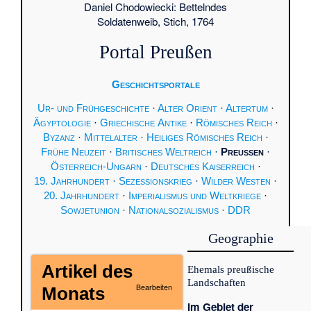
Daniel Chodowiecki: Bettelndes
Soldatenweib, Stich, 1764
Portal Preußen
Geschichtsportale
Ur- und Frühgeschichte
·
Alter Orient
·
Altertum
·
Ägyptologie
·
Griechische Antike
·
Römisches Reich
·
Byzanz
·
Mittelalter
·
Heiliges Römisches Reich
·
Frühe Neuzeit
·
Britisches Weltreich
·
Preussen
·
Österreich-Ungarn
·
Deutsches Kaiserreich
·
19. Jahrhundert
·
Sezessionskrieg
·
Wilder Westen
·
20. Jahrhundert
·
Imperialismus und Weltkriege
·
Sowjetunion
·
Nationalsozialismus
·
DDR
Geographie
Artikel des
Ehemals preußische
Landschaften
Bearbeiten
Monats
im Gebiet der