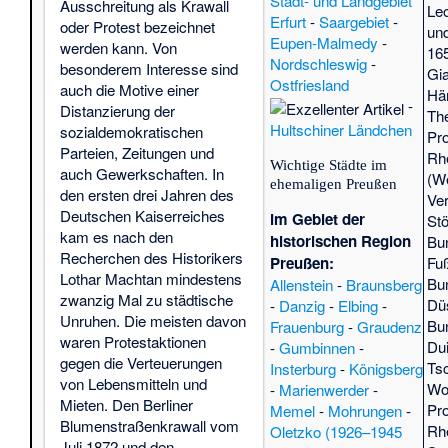
Stadt- und Landgebiet
Ausschreitung als Krawall
Le
Erfurt
-
Saargebiet
-
oder Protest bezeichnet
un
Eupen-Malmedy
-
werden kann. Von
16
Nordschleswig
-
besonderem Interesse sind
Gi
Ostfriesland
auch die Motive einer
Här
-
Distanzierung der
Th
Hultschiner Ländchen
sozialdemokratischen
Pro
Parteien, Zeitungen und
Rh
Wichtige Städte im
auch Gewerkschaften. In
(W
ehemaligen Preußen
den ersten drei Jahren des
Ve
Deutschen Kaiserreiches
im Gebiet der
Stö
kam es nach den
historischen Region
Bu
Recherchen des Historikers
Fuß
Preußen:
Lothar Machtan mindestens
Bu
Allenstein
-
Braunsberg
zwanzig Mal zu städtische
Dü
-
Danzig
-
Elbing
-
Unruhen. Die meisten davon
Bu
Frauenburg
-
Graudenz
waren Protestaktionen
Du
-
Gumbinnen
-
gegen die Verteuerungen
Ts
Insterburg
-
Königsberg
von Lebensmitteln und
Wo
-
Marienwerder
-
Mieten. Den Berliner
Pro
Memel
-
Mohrungen
-
Blumenstraßenkrawall vom
Rh
Oletzko (1926–1945
Juli 1872 und den