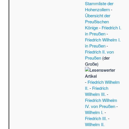
·
B
Stammliste der
de
Hohenzollern
-
vo
Übersicht der
Jür
Preußischen
Dan
Könige
-
Friedrich I.
Ja
in Preußen
-
95
Friedrich Wilhelm I.
17
in Preußen
-
·
C
Friedrich II. von
Re
Preußen
(der
Pro
Große)
Rhe
·
L
Per
-
Friedrich Wilhelm
(K
II.
-
Friedrich
(Po
Wilhelm III.
-
Sc
Friedrich Wilhelm
Sül
IV. von Preußen
-
Th
Wilhelm I.
-
Wal
Friedrich III.
-
Fr
Wilhelm II.