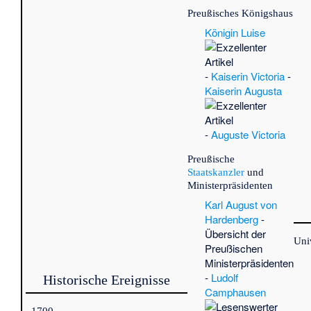
Fri
Preußisches Königshaus
Au
Mit
Königin Luise
der
Si
(Po
-
Kaiserin Victoria
-
(Ob
Kaiserin Augusta
(A
von
Sch
-
Auguste Victoria
Ga
Preußische
Ge
Staatskanzler
und
Mit
Ministerpräsidenten
der
Karl August von
Si
Hardenberg
-
Sy
Übersicht der
·
Al
Uni
Preußischen
Ju
Ministerpräsidenten
Ei
-
Ludolf
Historische Ereignisse
Bo
Camphausen
Kar
Lis
–1700