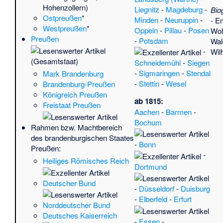
Hohenzollern)
Ur
Liegnitz
-
Magdeburg
-
Bio
Ostpreußen
*
Ba
Minden
-
Neuruppin
-
-
Em
Westpreußen
*
Ba
Oppeln
-
Pillau
-
Posen
Wol
Preußen
vo
-
Potsdam
Wa
Aa
-
Wil
(Gesamtstaat)
·
H
Schneidemühl
-
Siegen
He
-
Sigmaringen
-
Stendal
Mark Brandenburg
(n
-
Stettin
-
Wesel
Brandenburg-Preußen
Ad
Königreich Preußen
ab 1815:
(Sk
Freistaat Preußen
Aachen
-
Barmen
-
St.
Bochum
(Kr
Rahmen bzw. Machtbereich
(Po
des brandenburgischen Staates
-
Bonn
Ca
Preußen:
-
Du
Heiliges Römisches Reich
Ern
Dortmund
Fuß
Deutscher Bund
Bu
-
Düsseldorf
-
Duisburg
Aa
-
Elberfeld
-
Erfurt
Norddeutscher Bund
Bu
Deutsches Kaiserreich
Ob
-
Essen
-