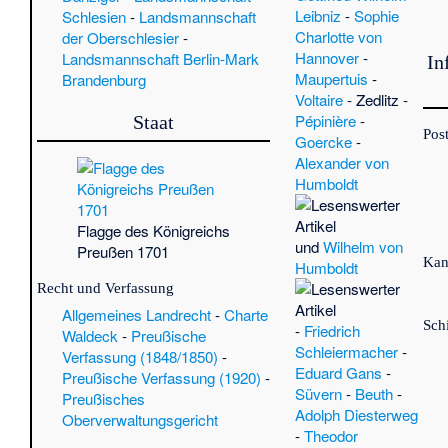
Sch
Leibniz
-
Sophie
Schlesien
-
Landsmannschaft
Fr
Charlotte von
der Oberschlesier
-
Hannover
-
Landsmannschaft Berlin-Mark
In
Maupertuis
-
Brandenburg
Voltaire
-
Zedlitz
-
Pépinière
-
Staat
Pos
Goercke
-
Alexander von
Humboldt
Flagge des Königreichs
und
Wilhelm von
Preußen 1701
Kan
Humboldt
Recht und Verfassung
Allgemeines Landrecht
-
Charte
Sch
-
Friedrich
Waldeck
-
Preußische
Schleiermacher
-
Verfassung (1848/1850)
-
Eduard Gans
-
Preußische Verfassung (1920)
-
Süvern
-
Beuth
-
Preußisches
Adolph Diesterweg
Oberverwaltungsgericht
-
Theodor