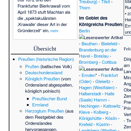
Sta
Treuburg)
-
Tilsit
-
Frankfurter Bierkrawall vom
Rud
Thorn
April 1873 stuft Machtan als
•
20
im Gebiet des
die „spektakulärsten
He
Königreichs Preußen:
‚Krawalle‘ dieser Art in der
Ern
Gründerzeit“ ein.
Berlin
mehr
un
Fri
-
Beuthen
-
Bielefeld
-
Fu
Übersicht
Feh
Brandenburg an der
Ue
Havel
-
Breslau
-
Bu
Preußen (historische Region)
Dir
Bromberg
-
Cottbus
Es
am 
Prußen
(baltisches Volk)
The
Lan
Deutschordensland
vo
-
Emden
* -
Frankfurt
Min
Königlich Preußen
(vom
Ki
(Oder)
-
Gleiwitz
-
Ang
Ordensland abgespalten,
Joa
Hagen (Westfalen)
-
Obe
königlich polnisch)
vo
Halberstadt
-
Halle
Zen
Preußischer Bund
Chr
(Saale)
Hamm
-
Pre
Ermland
Mi
Hechingen
-
Kattowitz
-
Prin
Herzogtum Preußen
(aus
Zi
Kleve
-
Kolberg
-
Ver
dem Restgebiet des
Te
Königshütte
-
Köslin
-
-
Tr
Ordenslandes
Ma
Krefeld
-
Küstrin
-
Zen
hervorgegangen,
Ge
Landsberg (Warthe)
-