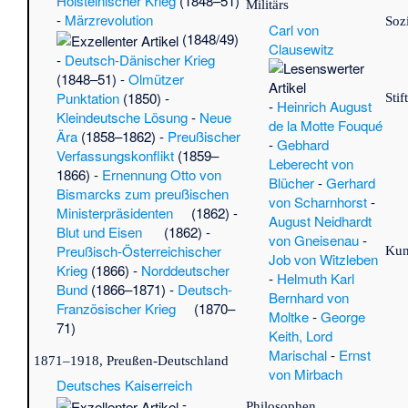
Holsteinischer Krieg
(1848–51)
Militärs
Fu
-
Märzrevolution
Soz
Carl von
Ho
(1848/49)
Clausewitz
(Ob
-
Deutsch-Dänischer Krieg
Ma
(1848–51) -
Olmützer
Dr
Punktation
(1850) -
Sti
-
Heinrich August
•
29
Kleindeutsche Lösung
-
Neue
de la Motte Fouqué
vo
Ära
(1858–1862) -
Preußischer
-
Gebhard
Th
Verfassungskonflikt
(1859–
Leberecht von
Er
1866) -
Ernennung Otto von
Blücher
-
Gerhard
Wo
Bismarcks zum preußischen
von Scharnhorst
-
Ho
Ministerpräsidenten
(1862) -
August Neidhardt
Fe
Blut und Eisen
(1862) -
von Gneisenau
-
28.
Preußisch-Österreichischer
Kun
Job von Witzleben
Ha
Krieg
(1866) -
Norddeutscher
-
Helmuth Karl
So
Bund
(1866–1871) -
Deutsch-
Bernhard von
Th
Französischer Krieg
(1870–
Moltke
-
George
Ri
71)
Keith, Lord
Ar
Marischal
-
Ernst
(U
1871–1918, Preußen-Deutschland
von Mirbach
Vo
Deutsches Kaiserreich
He
-
Philosophen