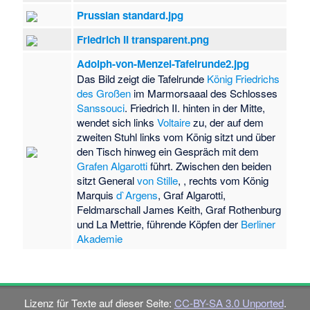
Prussian standard.jpg
Friedrich II transparent.png
Adolph-von-Menzel-Tafelrunde2.jpg
Das Bild zeigt die Tafelrunde
König Friedrichs
des Großen
im Marmorsaaal des Schlosses
Sanssouci
. Friedrich II. hinten in der Mitte,
wendet sich links
Voltaire
zu, der auf dem
zweiten Stuhl links vom König sitzt und über
den Tisch hinweg ein Gespräch mit dem
Grafen Algarotti
führt. Zwischen den beiden
sitzt General
von Stille
, , rechts vom König
Marquis
d`Argens
, Graf Algarotti,
Feldmarschall James Keith, Graf Rothenburg
und La Mettrie, führende Köpfen der
Berliner
Akademie
Lizenz für Texte auf dieser Seite:
CC-BY-SA 3.0 Unported
.