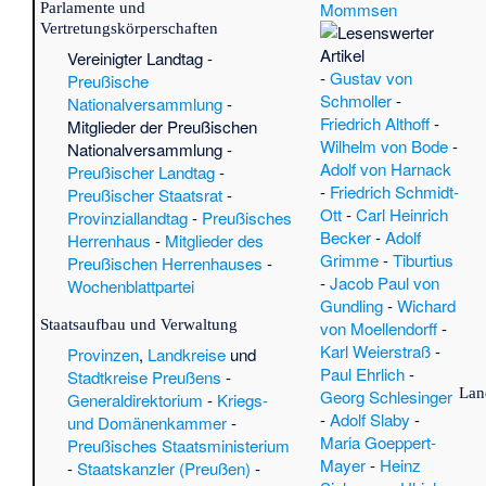
Mommsen
Parlamente und
Vertretungskörperschaften
Vereinigter Landtag
-
-
Gustav von
Preußische
Schmoller
-
Nationalversammlung
-
Friedrich Althoff
-
Mitglieder der Preußischen
Wilhelm von Bode
-
Nationalversammlung
-
Adolf von Harnack
Preußischer Landtag
-
-
Friedrich Schmidt-
Preußischer Staatsrat
-
Ott
-
Carl Heinrich
Provinziallandtag
-
Preußisches
Becker
-
Adolf
Herrenhaus
-
Mitglieder des
Grimme
-
Tiburtius
Preußischen Herrenhauses
-
-
Jacob Paul von
Wochenblattpartei
Gundling
-
Wichard
Staatsaufbau und Verwaltung
von Moellendorff
-
Karl Weierstraß
-
Provinzen
,
Landkreise
und
Paul Ehrlich
-
Stadtkreise Preußens
-
Lan
Georg Schlesinger
Generaldirektorium
-
Kriegs-
-
Adolf Slaby
-
und Domänenkammer
-
Maria Goeppert-
Preußisches Staatsministerium
Mayer
-
Heinz
-
Staatskanzler (Preußen)
-