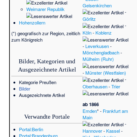
(Po
Gelsenkirchen
Weimarer Republik
Ko
-
vo
Görlitz
des
Hohenzollern
-
Rhe
Köln
-
Koblenz
(*) geografisch zur Region, zeitlich
Si
zum Königreich
Mit
-
Leverkusen
-
der
Mönchengladbach
-
Si
Mülheim (Ruhr)
Nu
Bilder, Kategorien und
Wi
Ausgezeichnete Artikel
-
Münster (Westfalen)
We
-
Ar
Kategorie Preußen
Oberhausen
-
Trier
Ka
Bilder
18
Ausgezeichnete Artikel
Bu
ab 1866
SV
Emden
* -
Frankfurt am
(Po
Verwandte Portale
Main
(Po
-
(Of
Portal:Berlin
Hannover
-
Kassel
-
Pro
Portal:Brandenburg