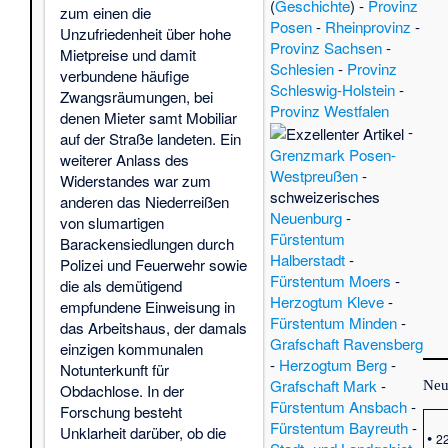
(
Geschichte
) -
Provinz
zum einen die
Posen
-
Rheinprovinz
-
Unzufriedenheit über hohe
Provinz Sachsen
-
Mietpreise und damit
Schlesien
-
Provinz
verbundene häufige
Schleswig-Holstein
-
Zwangsräumungen, bei
Provinz Westfalen
denen Mieter samt Mobiliar
-
auf der Straße landeten. Ein
Grenzmark Posen-
weiterer Anlass des
Westpreußen
-
Widerstandes war zum
schweizerisches
anderen das Niederreißen
Neuenburg
-
von slumartigen
Fürstentum
Barackensiedlungen durch
Halberstadt
-
Polizei und Feuerwehr sowie
Fürstentum Moers
-
die als demütigend
Herzogtum Kleve
-
empfundene Einweisung in
Fürstentum Minden
-
das Arbeitshaus, der damals
Grafschaft Ravensberg
einzigen kommunalen
-
Herzogtum Berg
-
Notunterkunft für
Grafschaft Mark
-
Neu
Obdachlose. In der
Fürstentum Ansbach
-
Forschung besteht
Fürstentum Bayreuth
-
Unklarheit darüber, ob die
•
22