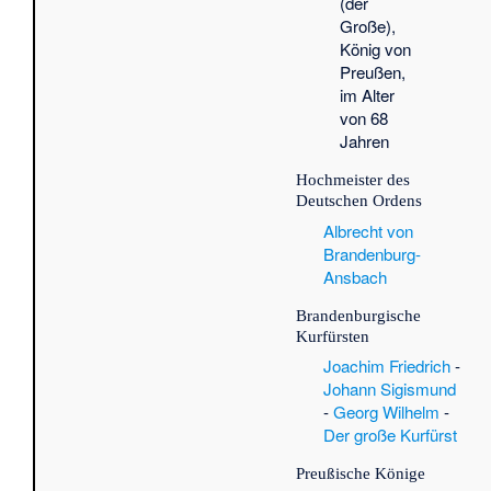
(der
Raf
Große),
Ad
König von
De
Preußen,
·
H
im Alter
Joh
von 68
·
Ku
Jahren
Mit
der
Hochmeister des
Deutschen Ordens
Si
Kn
Albrecht von
Phi
Brandenburg-
Fr
Ansbach
La
Brandenburgische
Elm
Kurfürsten
Max
zu
Joachim Friedrich
-
Ma
Johann Sigismund
So
-
Georg Wilhelm
-
Wic
Der große Kurfürst
(Ne
Preußische Könige
Gü