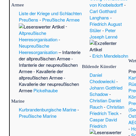
von Knobelsdorff
-
Armee
Carl Gotthard
Liste der Kriege und Schlachten
Langhans
-
Preußens
-
Preußische Armee
Friedrich August
-
Stüler
-
Peter
Altpreußische
Joseph Lenné
Heeresorganisation
-
Neupreußische
Heeresorganisation
–
Infanterie
-
Erich Mendelsohn
der altpreußischen Armee
-
Wir
Infanterie der neupreußischen
Bildende Künstler
Pre
Armee
-
Kavallerie der
Daniel
Kar
altpreußischen Armee
-
Chodowiecki
-
Rüs
Kavallerie der neupreußischen
Johann Gottfried
Pre
Armee
Pickelhaube
Schadow
-
Kön
Christian Daniel
Marine
Pre
Rauch
-
Christian
(Se
Kurbrandenburgische Marine
-
Friedrich Tieck
-
Ost
Preußische Marine
Caspar David
AE
Friedrich
-
H
-
Sc