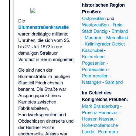
historischen Region
Preußen:
Ostpreußen
und
Die
Westpreußen
-
Freie
Blumenstraßenkrawalle
Stadt Danzig
-
Ermland
waren dreitägige militante
-
Masuren
-
Memelland
Unruhen, die sich vom 25.
-
Kaliningrader Gebiet
-
bis 27. Juli 1872 in der
Kaschubei
-
damaligen Stralauer
Kulmerland
-
Vorstadt in Berlin ereigneten.
Pogesanien
-
Pomesanien
-
Sie sind nach der
Pommerellen
-
Blumenstraße im heutigen
Natangen
-
Samland
Stadtteil Friedrichshain
benannt. Die Straße war
im Gebiet des
Ausgangspunkt eines
Königreichs Preußen:
Kampfes zwischen
Mark Brandenburg
-
Fabrikarbeitern,
Provinz Hannover
-
Handwerksgesellen und
Hessen-Nassau
-
Obdachlosen einerseits und
Hohenzollernsche
der Berliner Polizei
Lande
-
Pommern
andererseits. Anlass war