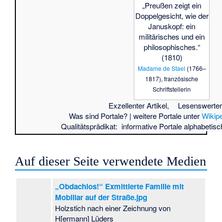
„Preußen zeigt ein
Doppelgesicht, wie der
Januskopf: ein
militärisches und ein
philosophisches.“
(1810)
Madame de Stael
(1766–
1817), französische
Schriftstellerin
Exzellenter Artikel,
Lesenswerter 
Was sind Portale?
| weitere Portale unter
Wikip
Qualitätsprädikat:
informative Portale
alphabetisc
Auf dieser Seite verwendete Medien
„Obdachlos!“ Exmittierte Familie mit
Mobiliar auf der Straße.jpg
Holzstich nach einer Zeichnung von
H[ermann] Lüders