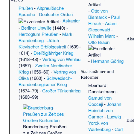
Pro
Prußen
-
Altpreußische
-
Otto von
Rhe
Sprache
-
Deutscher Orden
Bismarck
-
Paul
Si
-
Askanier
Hirsch
-
Adam
Eil
-
Berliner Unwille
(1440) -
Stegerwald
-
·
S
Herzogtum Preußen
-
Mark
Wilhelm Marx
-
Ott
Aka
Brandenburg
-
Jülich-
Otto Braun
Rei
Klevischer Erbfolgestreit
(1609–
05.
1614) -
Dreißigjähriger Krieg
Ol
(1618–48) -
Vertrag von Wehlau
-
Hermann Göring
Fe
(1657) -
Zweiter Nordischer
Sc
Krieg
(1656–60) -
Vertrag von
Staatsmänner und
Hei
Reformer
Oliva
(1660) -
Schwedisch-
Ts
Brandenburgischer Krieg
Eberhard
de
(1674–79) -
Großer Türkenkrieg
Danckelmann
-
Es
(1683–99)
Samuel von
04.
Cocceji
-
Johann
Cz
Heinrich von
Eg
Carmer
-
Ludwig
St
Bib
Yorck von
Lo
Brandenburg-Preußen
Wartenburg
-
Carl
(Na
zur Zeit des Großen