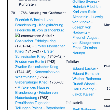
Gottlieb Svarez
-
·
S
Kurfürsten
Heinrich Friedrich
un
Karl vom Stein
-
•
1701–1788, Aufstieg zur Großmacht
03
Altenstein
-
Ludwig
·
D
Friedrich Wilhelm I. von
von Vincke
-
El
Brandenburg
-
Königskrönung
Mus
Joseph von
No
Friedrichs III. von Brandenburg
Radowitz
-
(M
-
Friedrich August
H
Spanischer Erbfolgekrieg
von Staegemann
-
·
Li
(1701–14) -
Großer Nordischer
Franz Christian
Pro
Krieg
(1715–21) -
Erster
Naunyn
Rhe
Schlesischer Krieg
(1740–42) -
Si
Frieden von Berlin
(1742) -
Politiker
Bo
Phi
Zweiter Schlesischer Krieg
Eduard Lasker
-
Wi
(1744–45) -
Konvention von
Eduard Bernstein
-
Bö
Westminster
(1756) -
Walther Rathenau
-
Mü
Siebenjähriger Krieg
(1756–63)
Rudolf Wissell
-
Sc
-
Mirakel des Hauses
G
Carl Severing
-
Ba
Brandenburg
-
Frieden von
Jakob Kaiser
vo
Hubertusburg
(1763) -
·
K
Preußische Tugenden
-
Industrielle
Mit
Mul
Teilungen Polens
-
Bayerischer
Emil Rathenau
-