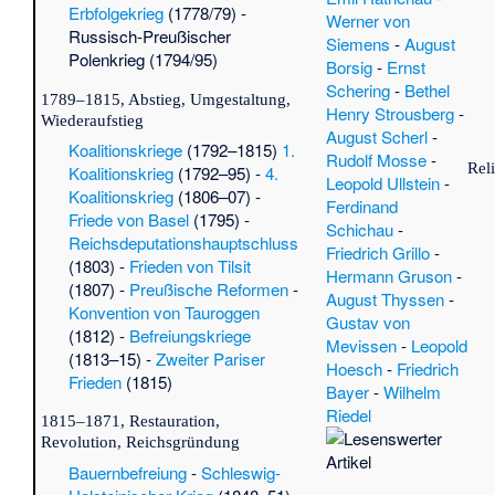
der
Erbfolgekrieg
(1778/79) -
Werner von
Si
Russisch-Preußischer
Siemens
-
August
Bo
Polenkrieg
(1794/95)
Borsig
-
Ernst
Bu
Schering
-
Bethel
01.
1789–1815, Abstieg, Umgestaltung,
Henry Strousberg
-
Bu
Wiederaufstieg
August Scherl
-
(Po
Koalitionskriege
(1792–1815)
1.
Rudolf Mosse
-
Ro
Rel
Koalitionskrieg
(1792–95) -
4.
Leopold Ullstein
-
Kar
Koalitionskrieg
(1806–07) -
Ferdinand
Hau
Friede von Basel
(1795) -
Schichau
-
Lis
Reichsdeputationshauptschluss
Friedrich Grillo
-
Pro
(1803) -
Frieden von Tilsit
Hermann Gruson
-
Rhe
(1807) -
Preußische Reformen
-
August Thyssen
-
Si
Konvention von Tauroggen
Gustav von
Ru
(1812) -
Befreiungskriege
Mevissen
-
Leopold
He
(1813–15) -
Zweiter Pariser
Hoesch
-
Friedrich
Hu
Frieden
(1815)
Bayer
-
Wilhelm
Ve
Riedel
Koh
1815–1871, Restauration,
Revolution, Reichsgründung
Da
Fi
Bauernbefreiung
-
Schleswig-
Ca