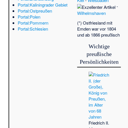
Kiel
-
Wiesbaden
Rhe
Portal:Kaliningrader Gebiet
-
Si
Portal:Ostpreußen
Wilhelmshaven
15.
Portal:Polen
Ado
Portal:Pommern
(*) Ostfriesland mit
Al
Portal:Schlesien
Emden war vor 1804
(P
und ab 1866 preußisch
Fu
Fo
Wichtige
Her
preußische
der
Pro
Persönlichkeiten
Rhe
Si
(S
St
Rij
Th
Jo
Mit
der
Si
Friedrich II.
(Po