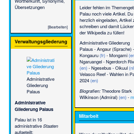
Wortherkunft, Synonyme,
Übersetzungen
Leider fehlen im Themengeb
Palau noch viele Artikel. Du 
herzlich eingeladen, Artikel 
schreiben und damit Lücken
[
Bearbeiten
]
der Wikipedia zu füllen!
Verwaltungsgliederung
Administrative Gliederung
Palaus
-
Angaur (Sprache)
Kongauru
(fr)
-
Mongami
(e
Ngaruangel
-
Ngerdorch Riv
(en)
-
Ngesebus
-
Oikuul
(nl
Velasco Reef
-
Wahlen in P
Administrative
2024
(en)
Gliederung
Biografien:
Theodore Stark
Palaus
Wilkinson (Admiral)
(en)
-
m
Administrative
Gliederung Palaus
Mitarbeit
Palau ist in 16
administrative
Staaten
aufgeteilt: