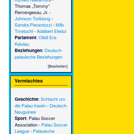
Thomas „Tommy“
Remengesau, Jr.
-
Johnson Toribiong
-
Sandra Pierantozzi
-
Mlib
Tmetuchl
-
Adalbert Eledui
Parlament
:
Olbiil Era
Kelulau
Beziehungen
:
Deutsch-
palauische Beziehungen
[
Bearbeiten
]
Vermischtes
Geschichte
:
Schlacht um
die Palau-Inseln
-
Deutsch-
Neuguinea
Sport
:
Palau Soccer
Association
-
Palau Soccer
League
-
Palauische