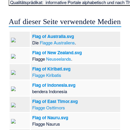
Qualitätsprädikat:
informative Portale
alphabetisch
und
nach T
Auf dieser Seite verwendete Medien
Flag of Australia.svg
Die
Flagge Australiens
.
Flag of New Zealand.svg
Flagge
Neuseelands
.
Flag of Kiribati.svg
Flagge Kiribatis
Flag of Indonesia.svg
bendera Indonesia
Flag of East Timor.svg
Flagge Osttimors
Flag of Nauru.svg
Flagge Naurus