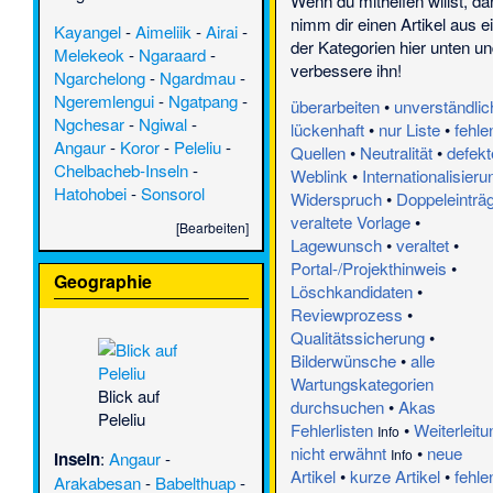
Wenn du mithelfen willst, da
nimm dir einen Artikel aus e
Kayangel
-
Aimeliik
-
Airai
-
der Kategorien hier unten un
Melekeok
-
Ngaraard
-
verbessere ihn!
Ngarchelong
-
Ngardmau
-
Ngeremlengui
-
Ngatpang
-
überarbeiten
•
unverständlic
Ngchesar
-
Ngiwal
-
lückenhaft
•
nur Liste
•
fehle
Angaur
-
Koror
-
Peleliu
-
Quellen
•
Neutralität
•
defekt
Chelbacheb-Inseln
-
Weblink
•
Internationalisieru
Hatohobei
-
Sonsorol
Widerspruch
•
Doppeleinträ
veraltete Vorlage
•
[
Bearbeiten
]
Lagewunsch
•
veraltet
•
Portal-/Projekthinweis
•
Geographie
Löschkandidaten
•
Reviewprozess
•
Qualitätssicherung
•
Bilderwünsche
•
alle
Wartungskategorien
Blick auf
durchsuchen
•
Akas
Peleliu
Fehlerlisten
•
Weiterleitu
Info
nicht erwähnt
•
neue
Info
Inseln
:
Angaur
-
Artikel
•
kurze Artikel
•
fehle
Arakabesan
-
Babelthuap
-