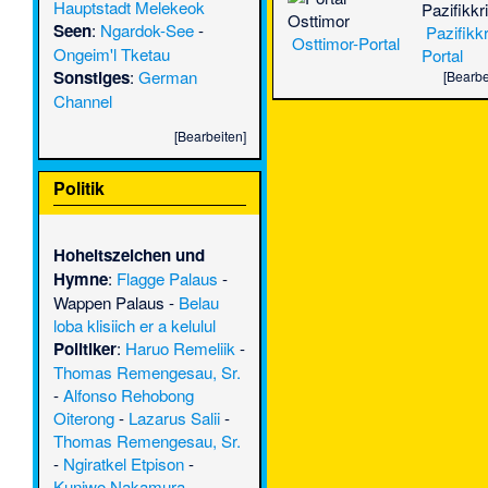
Hauptstadt Melekeok
Seen
:
Ngardok-See
-
Pazifikkr
Osttimor-Portal
Ongeim'l Tketau
Portal
Sonstiges
:
German
[
Bearbe
Channel
[
Bearbeiten
]
Politik
Hoheitszeichen und
Hymne
:
Flagge Palaus
-
Wappen Palaus
-
Belau
loba klisiich er a kelulul
Politiker
:
Haruo Remeliik
-
Thomas Remengesau, Sr.
-
Alfonso Rehobong
Oiterong
-
Lazarus Salii
-
Thomas Remengesau, Sr.
-
Ngiratkel Etpison
-
Kuniwo Nakamura
-