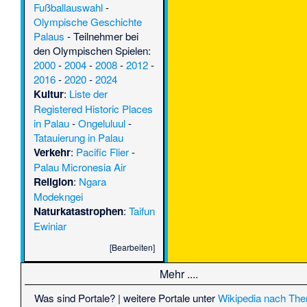
Fußballauswahl
-
Olympische Geschichte
Palaus
- Teilnehmer bei
den Olympischen Spielen:
2000
-
2004
-
2008
-
2012
-
2016
-
2020
-
2024
Kultur
:
Liste der
Registered Historic Places
in Palau
-
Ongeluluul
-
Tatauierung in Palau
Verkehr
:
Pacific Flier
-
Palau Micronesia Air
Religion
:
Ngara
Modekngei
Naturkatastrophen
:
Taifun
Ewiniar
[
Bearbeiten
]
Mehr ....
Was sind Portale?
| weitere Portale unter
Wikipedia nach Th