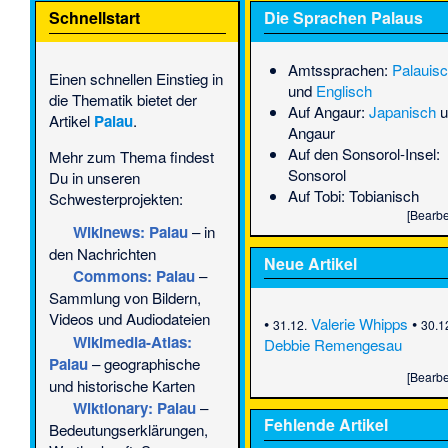
Schnellstart
Die Sprachen Palaus
Amtssprachen:
Palauis
Einen schnellen Einstieg in
und
Englisch
die Thematik bietet der
Auf Angaur:
Japanisch
u
Artikel
Palau
.
Angaur
Auf den Sonsorol-Insel:
Mehr zum Thema findest
Sonsorol
Du in unseren
Auf Tobi:
Tobianisch
Schwesterprojekten:
[
Bearbe
Wikinews: Palau
– in
den Nachrichten
Neue Artikel
Commons
: Palau
–
Sammlung von Bildern,
Videos und Audiodateien
•
Valerie Whipps
•
31.12.
30.1
Wikimedia-Atlas:
Debbie Remengesau
Palau
– geographische
[
Bearbe
und historische Karten
Wiktionary: Palau
–
Fehlende Artikel
Bedeutungserklärungen,