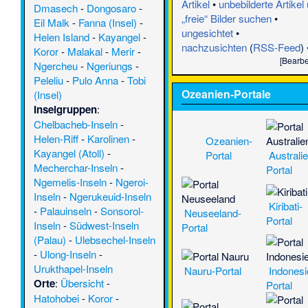
Artikel
•
unbebilderte Artikel
Dmasech
-
Dongosaro
-
„freie“ Bilder suchen
•
Eil Malk
-
Fanna (Insel)
-
ungesichtet
•
Helen Island
-
Kayangel
-
nachzusichten
(
RSS-Feed
) 
Koror
-
Malakal
-
Merir
-
[
Bearbe
Ngercheu
-
Ngeriungs
-
Peleliu
-
Pulo Anna
-
Tobi
Ozeanien-Portale
(Insel)
Inselgruppen
:
Chelbacheb-Inseln
-
Helen-Riff
-
Karolinen
-
Ozeanien-
Kayangel (Atoll)
-
Portal
Australie
Mecherchar-Inseln
-
Portal
Ngemelis-Inseln
-
Ngeroi-
Inseln
-
Ngerukeuid-Inseln
Kiribati-
-
Palauinseln
-
Sonsorol-
Neuseeland-
Portal
Inseln
-
Südwest-Inseln
Portal
(Palau)
-
Ulebsechel-Inseln
-
Ulong-Inseln
-
Urukthapel-Inseln
Indonesi
Nauru-Portal
Orte
:
Übersicht
-
Portal
Hatohobei
-
Koror
-