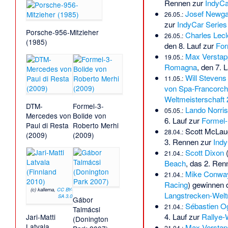
Rennen zur
IndyCa
Josef Newg
26.05.:
zur
IndyCar Series
Porsche-956-Mitzieher
Charles Lecl
26.05.:
(1985)
den 8. Lauf zur
For
Max Verstap
19.05.:
Romagna
, den 7. 
Will Stevens
11.05.:
von Spa-Francorc
Weltmeisterschaft
DTM-
Formel-3-
Lando Norris
05.05.:
Mercedes von
Bolide von
6. Lauf zur
Formel-
Paul di Resta
Roberto Merhi
Scott McLau
28.04.:
(2009)
(2009)
3. Rennen zur
Indy
Scott Dixon
21.04.:
Beach
, das 2. Re
Mike Conwa
21.04.:
Racing
) gewinnen 
(c) kallerna,
CC BY-
Langstrecken-Welt
SA 3.0
Gábor
Sébastien Og
21.04.:
Talmácsi
4. Lauf zur
Rallye-
Jari-Matti
(Donington
Latvala
Max Verstap
21.04.: