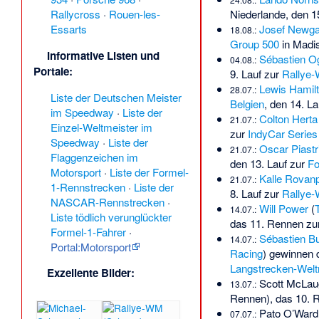
Niederlande
, den 1
Rallycross
·
Rouen-les-
Josef Newg
Essarts
18.08.:
Group 500
in Madi
Informative Listen und
Sébastien Og
04.08.:
Portale
:
9. Lauf zur
Rallye-
Lewis Hamil
28.07.:
Liste der Deutschen Meister
Belgien
, den 14. L
im Speedway
·
Liste der
Colton Herta
21.07.:
Einzel-Weltmeister im
zur
IndyCar Series
Speedway
·
Liste der
Oscar Piastr
21.07.:
Flaggenzeichen im
den 13. Lauf zur
Fo
Motorsport
·
Liste der Formel-
Kalle Rovan
21.07.:
1-Rennstrecken
·
Liste der
8. Lauf zur
Rallye-
NASCAR-Rennstrecken
·
Will Power
(
14.07.:
Liste tödlich verunglückter
das 11. Rennen zu
Formel-1-Fahrer
·
Sébastien B
14.07.:
Portal:Motorsport
Racing
) gewinnen
Langstrecken-Welt
Exzellente Bilder
:
Scott McLau
13.07.:
Rennen), das 10. 
Pato O’Ward
07.07.: