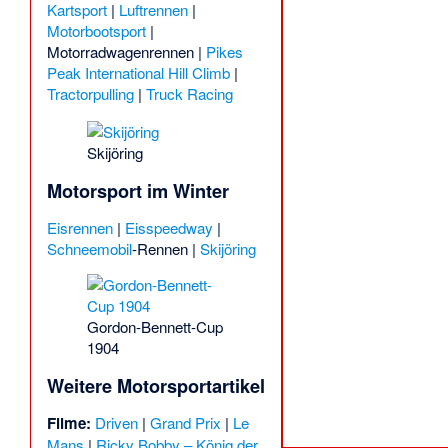
Kartsport
|
Luftrennen
|
Motorbootsport
|
Motorradwagenrennen
|
Pikes
Peak International Hill Climb
|
Tractorpulling
|
Truck Racing
Skijöring
Motorsport im Winter
Eisrennen
|
Eisspeedway
|
Schneemobil
-Rennen |
Skijöring
Gordon-Bennett-Cup
1904
Weitere Motorsportartikel
Filme:
Driven
|
Grand Prix
|
Le
Mans
|
Ricky Bobby – König der