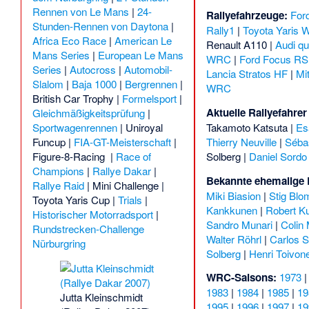
Rennen von Le Mans
|
24-
Rallyefahrzeuge:
For
Stunden-Rennen von Daytona
|
Rally1
|
Toyota Yaris
Africa Eco Race
|
American Le
Renault A110
|
Audi qu
Mans Series
|
European Le Mans
WRC
|
Ford Focus R
Series
|
Autocross
|
Automobil-
Lancia Stratos HF
|
Mi
Slalom
|
Baja 1000
|
Bergrennen
|
WRC
British Car Trophy
|
Formelsport
|
Aktuelle Rallyefahre
Gleichmäßigkeitsprüfung
|
Sportwagenrennen
|
Uniroyal
Takamoto Katsuta
|
Es
Funcup
|
FIA-GT-Meisterschaft
|
Thierry Neuville
|
Sébas
Figure-8-Racing
|
Race of
Solberg
|
Daniel Sordo
Champions
|
Rallye Dakar
|
Bekannte ehemalige R
Rallye Raid
|
Mini Challenge
|
Miki Biasion
|
Stig Blo
Toyota Yaris Cup
|
Trials
|
Kankkunen
|
Robert K
Historischer Motorradsport
|
Sandro Munari
|
Colin
Rundstrecken-Challenge
Walter Röhrl
|
Carlos S
Nürburgring
Solberg
|
Henri Toivon
WRC-Saisons:
1973
1983
|
1984
|
1985
|
19
Jutta Kleinschmidt
1995
|
1996
|
1997
|
19