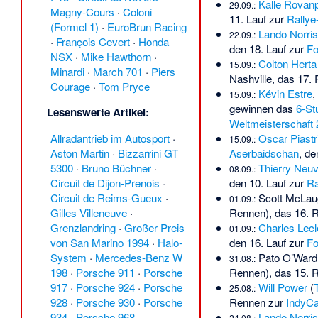
Kalle Rovan
29.09.:
Magny-Cours
·
Coloni
11. Lauf zur
Rallye
(Formel 1)
‎‎ ·
EuroBrun Racing
Lando Norris
22.09.:
·
François Cevert
·
Honda
den 18. Lauf zur
Fo
NSX
·
Mike Hawthorn
·
Colton Herta
15.09.:
Minardi
‎‎ ·
March 701
·
Piers
Nashville, das 17.
Courage
·
Tom Pryce
Kévin Estre
,
15.09.:
gewinnen das
6-St
Lesenswerte Artikel
:
Weltmeisterschaft
Oscar Piastr
Allradantrieb im Autosport
·
15.09.:
Aserbaidschan
, de
Aston Martin
·
Bizzarrini GT
Thierry Neuvi
5300
·
Bruno Büchner
·
08.09.:
den 10. Lauf zur
Ra
Circuit de Dijon-Prenois
·
Scott McLau
Circuit de Reims-Gueux
·
01.09.:
Rennen), das 16. 
Gilles Villeneuve
·
Charles Lecl
Grenzlandring
·
Großer Preis
01.09.:
den 16. Lauf zur
Fo
von San Marino 1994
·
Halo-
Pato O’Ward
System
·
Mercedes-Benz W
31.08.:
Rennen), das 15. 
198
·
Porsche 911
·
Porsche
Will Power
(
917
·
Porsche 924
·
Porsche
25.08.:
Rennen zur
IndyCa
928
·
Porsche 930
·
Porsche
Lando Norris
934
·
Porsche 968
·
24.08.: