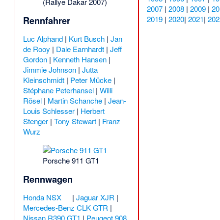
(Rallye Dakar 2007)
2007
|
2008
|
2009
|
20
Rennfahrer
2019
|
2020
|
2021
|
202
Luc Alphand
|
Kurt Busch
|
Jan
de Rooy
|
Dale Earnhardt
|
Jeff
Gordon
|
Kenneth Hansen
|
Jimmie Johnson
|
Jutta
Kleinschmidt
|
Peter Mücke
|
Stéphane Peterhansel
|
Willi
Rösel
|
Martin Schanche
|
Jean-
Louis Schlesser
|
Herbert
Stenger
|
Tony Stewart
|
Franz
Wurz
Porsche 911 GT1
Rennwagen
Honda NSX
|
Jaguar XJR
|
Mercedes-Benz CLK GTR
|
Nissan R390 GT1
|
Peugeot 908