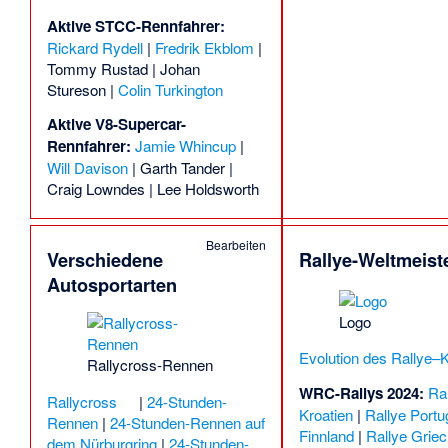
Aktive STCC-Rennfahrer:
Rickard Rydell
|
Fredrik Ekblom
|
Tommy Rustad
|
Johan
Stureson
|
Colin Turkington
Aktive V8-Supercar-
Rennfahrer:
Jamie Whincup
|
Will Davison
|
Garth Tander
|
Craig Lowndes
|
Lee Holdsworth
Bearbeiten
Verschiedene
Rallye-Weltmeist
Autosportarten
Logo
Evolution des Rallye–
Rallycross-Rennen
WRC-Rallys 2024:
Ra
Rallycross
|
24-Stunden-
Kroatien
|
Rallye Portu
Rennen
|
24-Stunden-Rennen auf
Finnland
|
Rallye Grie
dem Nürburgring
|
24-Stunden-