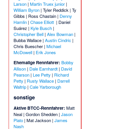
Larson
|
Martin Truex junior
|
William Byron
|
Tyler Reddick
|
Ty
Gibbs
|
Ross Chastain
|
Denny
Hamlin
|
Chase Elliott
|
Daniel
Suárez
|
Kyle Busch
|
Christopher Bell
|
Alex Bowman
|
Bubba Wallace
|
Austin Cindric
|
Chris Buescher
|
Michael
McDowell
|
Erik Jones
Ehemalige Rennfahrer:
Bobby
Allison
|
Dale Earnhardt
|
David
Pearson
|
Lee Petty
|
Richard
Petty
|
Rusty Wallace
|
Darrell
Waltrip
|
Cale Yarborough
sonstige
Aktive BTCC-Rennfahrer:
Matt
Neal
|
Gordon Shedden
|
Jason
Plato
|
Mat Jackson
|
James
Nash