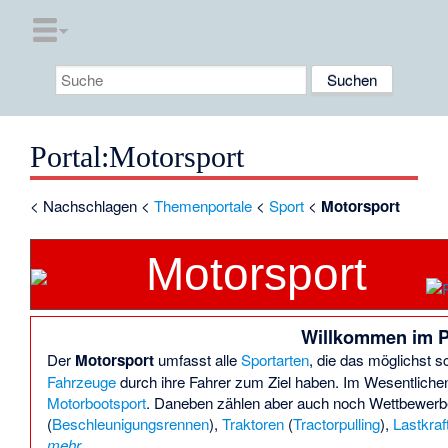
Portal
:
Motorsport
<
Nachschlagen
<
Themenportale
<
Sport
<
Motorsport
Motorsport
Willkommen im P
Der
Motorsport
umfasst alle
Sportarten
, die das möglichst 
Fahrzeuge
durch ihre Fahrer zum Ziel haben. Im Wesentliche
Motorbootsport
. Daneben zählen aber auch noch Wettbewerbe
(
Beschleunigungsrennen
),
Traktoren
(
Tractorpulling
),
Lastkra
mehr …