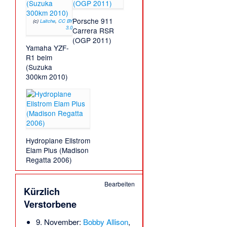
Porsche 911
(c)
Laitche
,
CC BY
3.0
Carrera RSR
(OGP 2011)
Yamaha YZF-
R1 beim
(Suzuka
300km 2010)
Hydroplane Ellstrom
Elam Plus (Madison
Regatta 2006)
Bearbeiten
Kürzlich
Verstorbene
9. November:
Bobby Allison
,