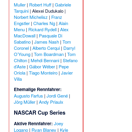
Muller
|
Robert Huff
|
Gabriele
Tarquini
|
Alexei Dudukalo
|
Norbert Michelisz
|
Franz
Engstler
|
Charles Ng
|
Alain
Menu
|
Rickard Rydell
|
Alex
MacDowall
|
Pasquale Di
Sabatino
|
James Nash
|
Tom
Coronel
|
Alberto Cerqui
|
Darryl
O’Young
|
Tom Boardman
|
Tom
Chilton
|
Mehdi Bennani
|
Stefano
d’Aste
|
Gábor Wéber
|
Pepe
Oriola
|
Tiago Monteiro
|
Javier
Villa
Ehemalige Rennfahrer:
Augusto Farfus
|
Jordi Gené
|
Jörg Müller
|
Andy Priaulx
NASCAR Cup Series
Aktive Rennfahrer:
Joey
Logano
|
Ryan Blaney
|
Kyle