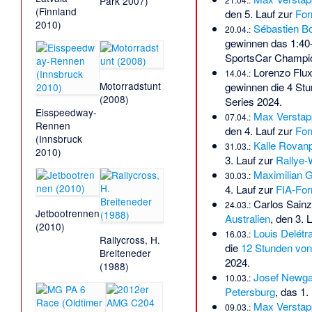
Park 2007)
(Finnland
den 5. Lauf zur
For
2010)
Sébastien B
20.04.:
gewinnen das
1:40
SportsCar Champi
Lorenzo Flu
14.04.:
Motorradstunt
gewinnen die
4 Stu
(2008)
Series 2024
.
Eisspeedway-
Max Verstap
07.04.:
Rennen
den 4. Lauf zur
For
(Innsbruck
Kalle Rovan
31.03.:
2010)
3. Lauf zur
Rallye-
Maximilian 
30.03.:
4. Lauf zur
FIA-For
Carlos Sainz
24.03.:
Jetbootrennen
Australien
, den 3. 
(2010)
Louis Delétr
16.03.:
Rallycross, H.
die
12 Stunden von
Breiteneder
2024
.
(1988)
Josef Newg
10.03.:
Petersburg
, das 1
Max Verstap
09.03.: