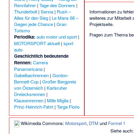
Rennfahrer
|
Tage des Donners
|
Thunderbolt
|
Senna
|
Rush –
Informationen zu fehle
Alles für den Sieg
|
Le Mans 66 –
weiteres zur Mitarbeit
Gegen jede Chance
|
Gran
Projektseite
.
Turismo
Fragen zum Thema bea
Periodika:
auto motor und sport
|
MOTORSPORT aktuell
|
sport
auto
Geschichtlich bedeutende
Rennen:
Carrera
Panamericana
|
Gabelbachrennen
|
Gordon-
Bennett-Cup
|
Großer Bergpreis
von Österreich
|
Karlsruher
Dreiecksrennen
|
Klausenrennen
|
Mille Miglia
|
Prinz-Heinrich-Fahrt
|
Targa Florio
Wikimedia Commons:
Motorsport
,
DTM
und
Formel 1
Siehe auch