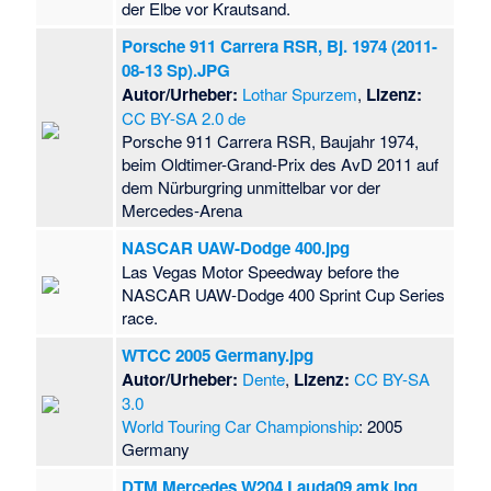
der Elbe vor Krautsand.
Porsche 911 Carrera RSR, Bj. 1974 (2011-
08-13 Sp).JPG
Autor/Urheber:
Lothar Spurzem
,
Lizenz:
CC BY-SA 2.0 de
Porsche 911 Carrera RSR, Baujahr 1974,
beim Oldtimer-Grand-Prix des AvD 2011 auf
dem Nürburgring unmittelbar vor der
Mercedes-Arena
NASCAR UAW-Dodge 400.jpg
Las Vegas Motor Speedway before the
NASCAR UAW-Dodge 400 Sprint Cup Series
race.
WTCC 2005 Germany.jpg
Autor/Urheber:
Dente
,
Lizenz:
CC BY-SA
3.0
World Touring Car Championship
: 2005
Germany
DTM Mercedes W204 Lauda09 amk.jpg