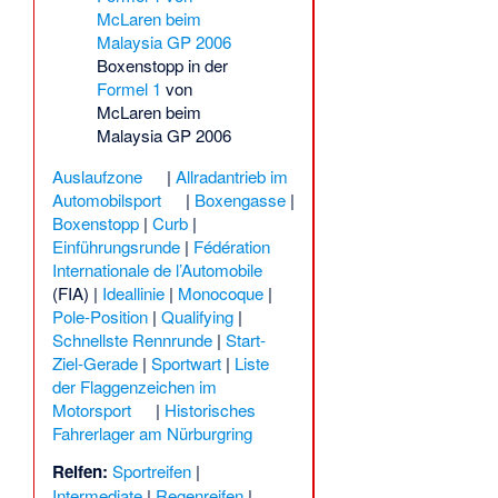
Boxenstopp in der
Formel 1
von
McLaren beim
Malaysia GP 2006
Auslaufzone
|
Allradantrieb im
Automobilsport
|
Boxengasse
|
Boxenstopp
|
Curb
|
Einführungsrunde
|
Fédération
Internationale de l’Automobile
(FIA) |
Ideallinie
|
Monocoque
|
Pole-Position
|
Qualifying
|
Schnellste Rennrunde
|
Start-
Ziel-Gerade
|
Sportwart
|
Liste
der Flaggenzeichen im
Motorsport
|
Historisches
Fahrerlager am Nürburgring
Reifen:
Sportreifen
|
Intermediate
|
Regenreifen
|