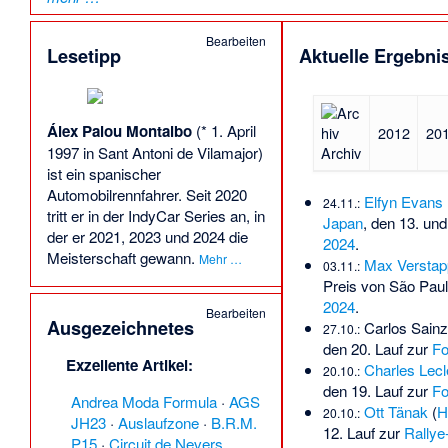
Bearbeiten
Lesetipp
Aktuelle Ergebni
Álex Palou Montalbo
(* 1. April
2012
20
1997 in Sant Antoni de Vilamajor)
Archiv
ist ein spanischer
Automobilrennfahrer. Seit 2020
Elfyn Evans
24.11.:
tritt er in der IndyCar Series an, in
Japan
, den 13. und
der er 2021, 2023 und 2024 die
2024
.
Meisterschaft gewann.
Mehr …
Max Verstap
03.11.:
Preis von São Pau
2024
.
Bearbeiten
Ausgezeichnetes
Carlos Sainz
27.10.:
den 20. Lauf zur
Fo
Exzellente Artikel
:
Charles Lecl
20.10.:
den 19. Lauf zur
Fo
Andrea Moda Formula‎‎
·
AGS
Ott Tänak
(
H
20.10.:
JH23
·
Auslaufzone
·
B.R.M.
12. Lauf zur
Rallye
P15
·
Circuit de Nevers