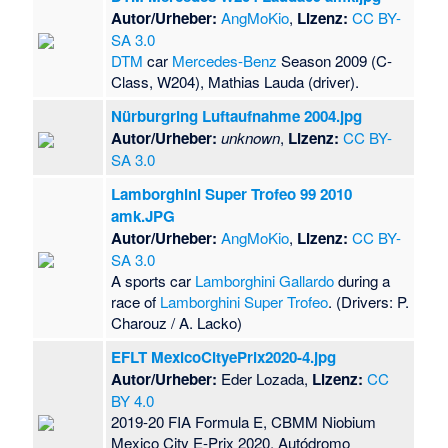
Autor/Urheber:
AngMoKio
,
Lizenz:
CC BY-
SA 3.0
DTM
car
Mercedes-Benz
Season 2009 (C-
Class, W204), Mathias Lauda (driver).
Nürburgring Luftaufnahme 2004.jpg
Autor/Urheber:
unknown
,
Lizenz:
CC BY-
SA 3.0
Lamborghini Super Trofeo 99 2010
amk.JPG
Autor/Urheber:
AngMoKio
,
Lizenz:
CC BY-
SA 3.0
A sports car
Lamborghini Gallardo
during a
race of
Lamborghini Super Trofeo
. (Drivers: P.
Charouz / A. Lacko)
EFLT MexicoCityePrix2020-4.jpg
Autor/Urheber:
Eder Lozada,
Lizenz:
CC
BY 4.0
2019-20 FIA Formula E, CBMM Niobium
Mexico City E-Prix 2020, Autódromo