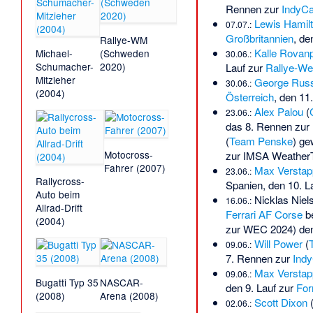
Rennen zur
IndyCa
Lewis Hamil
07.07.:
Großbritannien
, de
Rallye-WM
Kalle Rovan
Michael-
(Schweden
30.06.:
Schumacher-
2020)
Lauf zur
Rallye-We
Mitzieher
George Russ
30.06.:
(2004)
Österreich
, den 11
Alex Palou
(
23.06.:
das 8. Rennen zur
(
Team Penske
) g
Motocross-
zur
IMSA WeatherT
Fahrer (2007)
Max Verstap
23.06.:
Rallycross-
Spanien
, den 10. L
Auto beim
Nicklas Niel
16.06.:
Allrad-Drift
Ferrari AF Corse
be
(2004)
zur
WEC
2024) de
Will Power
(
09.06.:
7. Rennen zur
Indy
Max Verstap
09.06.:
Bugatti Typ 35
NASCAR-
den 9. Lauf zur
For
(2008)
Arena (2008)
Scott Dixon
02.06.: