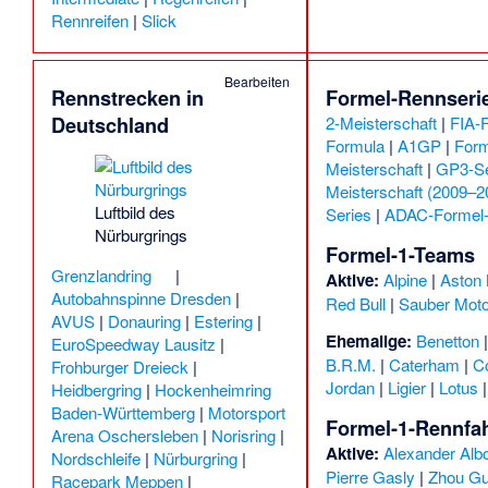
Rennreifen
|
Slick
Bearbeiten
Rennstrecken in
Formel-Rennseri
Deutschland
2-Meisterschaft
|
FIA-F
Formula
|
A1GP
|
Form
Meisterschaft
|
GP3-Se
Meisterschaft (2009–2
Luftbild des
Series
|
ADAC-Formel-
Nürburgrings
Formel-1-Teams
Grenzlandring
|
Aktive:
Alpine
|
Aston 
Autobahnspinne Dresden
|
Red Bull
|
Sauber Moto
AVUS
|
Donauring
|
Estering
|
Ehemalige:
Benetton
EuroSpeedway Lausitz
|
B.R.M.
|
Caterham
|
Co
Frohburger Dreieck
|
Jordan
|
Ligier
|
Lotus
Heidbergring
|
Hockenheimring
Baden-Württemberg
|
Motorsport
Formel-1-Rennfa
Arena Oschersleben
|
Norisring
|
Aktive:
Alexander Alb
Nordschleife
|
Nürburgring
|
Pierre Gasly
|
Zhou G
Racepark Meppen
|