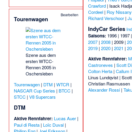
Crawford
|
Isack Hadja
Cordeel
|
Roy Nissany
Bearbeiten
Richard Verschoor
|
Ju
Tourenwagen
IndyCar Series
In
Saisons:
1996
|
1997
2007
|
2008
|
2009
|
20
2019
|
2020
|
2021
|
20
Szene aus dem
Aktive Rennfahrer:
M
ersten WTCC-
Castroneves
|
Scott D
Rennen 2005 in
Colton Herta
|
Callum Il
Oschersleben
Linus Lundqvist
|
Scott
Christian Rasmussen
Tourenwagen
|
DTM
|
WTCR
|
Alexander Rossi
|
Tak
NASCAR Cup Series
|
BTCC
|
STCC
|
V8 Supercars
DTM
Aktive Rennfahrer:
Lucas Auer
|
Paul di Resta
|
Loïc Duval
|
Philipp Eng
|
Joel Eriksson
|