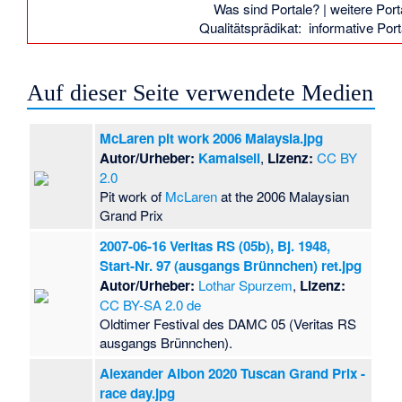
Was sind Portale?
| weitere Port
Qualitätsprädikat:
informative Por
Auf dieser Seite verwendete Medien
McLaren pit work 2006 Malaysia.jpg
Autor/Urheber:
Kamalsell
,
Lizenz:
CC BY
2.0
Pit work of
McLaren
at the 2006 Malaysian
Grand Prix
2007-06-16 Veritas RS (05b), Bj. 1948,
Start-Nr. 97 (ausgangs Brünnchen) ret.jpg
Autor/Urheber:
Lothar Spurzem
,
Lizenz:
CC BY-SA 2.0 de
Oldtimer Festival des DAMC 05 (Veritas RS
ausgangs Brünnchen).
Alexander Albon 2020 Tuscan Grand Prix -
race day.jpg