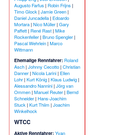
Augusto Farfus
|
Robin Frijns
|
Timo Glock
|
Jamie Green
|
Daniel Juncadella
|
Edoardo
Mortara
|
Nico Müller
|
Gary
Paffett
|
René Rast
|
Mike
Rockenfeller
|
Bruno Spengler
|
Pascal Wehrlein
|
Marco
Wittmann
Ehemalige Rennfahrer:
Roland
Asch
|
Johnny Cecotto
|
Christian
Danner
|
Nicola Larini
|
Ellen
Lohr
|
Kurt König
|
Klaus Ludwig
|
Alessandro Nannini
|
Jörg van
Ommen
|
Manuel Reuter
|
Bernd
Schneider
|
Hans-Joachim
Stuck
|
Kurt Thiim
|
Joachim
Winkelhock
WTCC
Aktive Rennfahrer:
Yvan