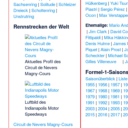
Hülkenberg
|
Yuki Tsu
Sachsenring
|
Solitude
|
Schleizer
Piastri
|
Sergio Pérez
Dreieck
|
Schottenring
|
Ocon
|
Max Verstappe
Unstrutring
Ehemalige:
Mario Andr
Rennstrecken der Welt
|
Jim Clark
|
David Co
Fittipaldi
|
Mika Häkkin
Denis Hulme
|
James 
Piquet
|
Alain Prost
|
J
Scheckter
|
Michael S
Gilles Villeneuve
|
J
Aktuelles Profil des
Circuit de Nevers
Formel-1-Saison
Magny-Cours
Saisonüberblick
|
List
1955
|
1956
|
1957
|
19
1967
|
1968
|
1969
|
19
1979
|
1980
|
1981
|
19
Luftbild des
1991
|
1992
|
1993
|
19
Indianapolis Motor
2003
|
2004
|
2005
|
20
Speedways
2015
|
2016
|
2017
|
20
Circuit de Nevers Magny-Cours