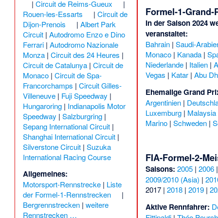
|
Circuit de Reims-Gueux
|
Formel-1-Grand-P
Rouen-les-Essarts
|
Circuit de
In der Saison 2024 w
Dijon-Prenois
|
Albert Park
veranstaltet:
Circuit
|
Autodromo Enzo e Dino
Bahrain
|
Saudi-Arabie
Ferrari
|
Autodromo Nazionale
Monaco
|
Kanada
|
Sp
Monza
|
Circuit des 24 Heures
|
Niederlande
|
Italien
|
A
Circuit de Catalunya
|
Circuit de
Vegas
|
Katar
|
Abu Dh
Monaco
|
Circuit de Spa-
Francorchamps
|
Circuit Gilles-
Ehemalige Grand Pri
Villeneuve
|
Fuji Speedway
|
Argentinien
|
Deutschl
Hungaroring
|
Indianapolis Motor
Luxemburg
|
Malaysia
Speedway
|
Salzburgring
|
Marino
|
Schweden
|
S
Sepang International Circuit
|
Shanghai International Circuit
|
Silverstone Circuit
|
Suzuka
FIA-Formel-2-Mei
International Racing Course
Saisons:
2005
|
2006
Allgemeines:
2009/2010 (Asia)
|
201
Motorsport-Rennstrecke
|
Liste
2017
|
2018
|
2019
|
20
der Formel-1-Rennstrecken
|
Bergrennstrecken
|
weitere
Aktive Rennfahrer:
D
Rennstrecken …
Fittipaldi
|
Théo Pourch