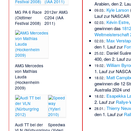
Arabien
, den 2. La
Kyle Larson
09.03.:
MG PA 6 Race
2012er AMG
Lauf zur
NASCAR C
(Oldtimer
C204 (IAA
Kévin Estre
,
02.03.:
Festival 2008)
2011)
gewinnen das
1812
Weltmeisterschaft
Max Verstap
02.03.:
den 1. Lauf zur
For
Daniel Suár
25.02.:
400
, den 2. Lauf z
William Byro
AMG Mercedes
19.02.:
1. Lauf zur
NASCAR
von Mathias
Lauda
Matt Campbe
18.02.:
(Hockenheim
gewinnen die
12 St
2009)
Australia 2024
und
Esapekka La
18.02.:
2. Lauf zur
Rallye-
Thierry Neuvi
28.01.:
den 1. Lauf zur
Ral
Audi TT bei der
Speedwa
VLN (Nürburgring
y (Yyteri