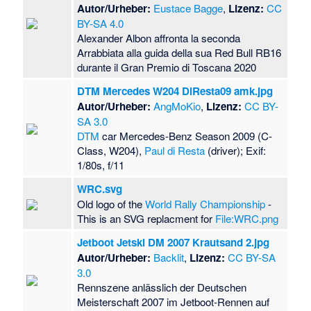
Autor/Urheber:
Eustace Bagge
,
Lizenz:
CC
BY-SA 4.0
Alexander Albon affronta la seconda
Arrabbiata alla guida della sua Red Bull RB16
durante il Gran Premio di Toscana 2020
DTM Mercedes W204 DiResta09 amk.jpg
Autor/Urheber:
AngMoKio
,
Lizenz:
CC BY-
SA 3.0
DTM
car Mercedes-Benz Season 2009 (C-
Class, W204),
Paul di Resta
(driver); Exif:
1/80s, f/11
WRC.svg
Old logo of the
World Rally Championship
-
This is an SVG replacment for
File:WRC.png
Jetboot Jetski DM 2007 Krautsand 2.jpg
Autor/Urheber:
Backlit
,
Lizenz:
CC BY-SA
3.0
Rennszene anlässlich der Deutschen
Meisterschaft 2007 im Jetboot-Rennen auf