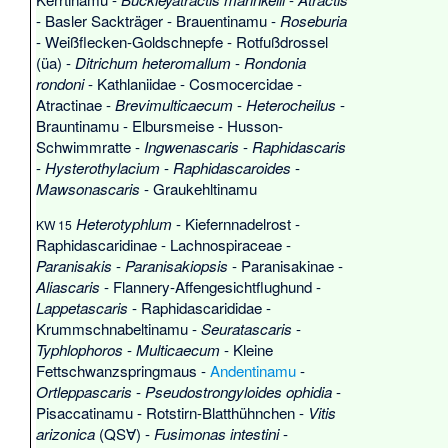
-
Basler Sackträger
-
Brauentinamu
-
Roseburia
-
Weißflecken-Goldschnepfe
-
Rotfußdrossel
(üa) -
Ditrichum heteromallum
-
Rondonia
rondoni
-
Kathlaniidae
-
Cosmocercidae
-
Atractinae
-
Brevimulticaecum
-
Heterocheilus
-
Brauntinamu
-
Elbursmeise
-
Husson-
Schwimmratte
-
Ingwenascaris
-
Raphidascaris
-
Hysterothylacium
-
Raphidascaroides
-
Mawsonascaris
-
Graukehltinamu
Heterotyphlum
-
Kiefernnadelrost
-
KW 15
Raphidascaridinae
-
Lachnospiraceae
-
Paranisakis
-
Paranisakiopsis
-
Paranisakinae
-
Aliascaris
-
Flannery-Affengesichtflughund
-
Lappetascaris
-
Raphidascarididae
-
Krummschnabeltinamu
-
Seuratascaris
-
Typhlophoros
-
Multicaecum
-
Kleine
Fettschwanzspringmaus
-
Andentinamu
-
Ortleppascaris
-
Pseudostrongyloides ophidia
-
Pisaccatinamu
-
Rotstirn-Blatthühnchen
-
Vitis
arizonica
(QS∀) -
Fusimonas intestini
-