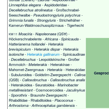
Limnephilus elegans
-
Aspidoderidae
-
Decellebruchus atrolineatus
-
Großschnabel-
Seeschwalbe
-
Pseudostrongyluris polychrus
-
Grimmia funalis
-
Strongyluris
-
Strichelhäher
-
Kamerun-Waldmoschusspitzmaus
-
Tigerhecht
Moaciria
-
Napoleonaea
(QS∀) -
KW 11
Höckerschnabelente
-
Africana
-
Spinicauda
-
Hatterianema hollandei
-
Heterakis
brevispiculum
-
Heterakis dispar
-
Heterakis
isolonche
-
Heterakis gallinarum
-
Spinicaudinae
-
Decellebruchus
-
Leopoldskirsche
-
Großer
Armmolch
-
Meteterakis
-
Heterakinae
-
Mahomet-Zwergmaus
-
Heterakis
-
Heterakidae
Gesproc
-
Subuluroidea
-
Goldstirn-Zwergspecht
-
Caliroa
(QSB) -
Callosobruchus
-
Callosobruchus analis
-
Heterakoidea
-
Seuratoidea
-
Marinobacter
metalliresistant
-
Cosmocercoidea
-
Jaculinykus
-
Sporothrix
-
Braunohr-Zwergspecht
-
Rhabditidae
-
Rhabditoidea
-
Placoconus
-
Arthrostoma
-
Arthrocephalus gambiensis
-