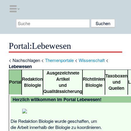
Portal
:
Lebewesen
<
Nachschlagen
<
Themenportale
<
Wissenschaft
<
Lebewesen
Ausgezeichnete
Taxoboxen
Redaktion
Artikel
Richtlinien
Portal
und
L
Biologie
und
Biologie
Quellen
Qualitätssicherung
Herzlich willkommen im Portal Lebewesen!
Die
Redaktion Biologie
wurde geschaffen, um
die Arbeit innerhalb der Biologie zu koordinieren.