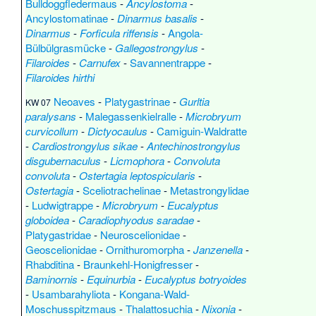
Bulldoggfledermaus
-
Ancylostoma
-
Ancylostomatinae
-
Dinarmus basalis
-
Dinarmus
-
Forficula riffensis
-
Angola-
Bülbülgrasmücke
-
Gallegostrongylus
-
Filaroides
-
Carnufex
-
Savannentrappe
-
Filaroides hirthi
Neoaves
-
Platygastrinae
-
Gurltia
KW 07
paralysans
-
Malegassenkielralle
-
Microbryum
curvicollum
-
Dictyocaulus
-
Camiguin-Waldratte
-
Cardiostrongylus sikae
-
Antechinostrongylus
disgubernaculus
-
Licmophora
-
Convoluta
convoluta
-
Ostertagia leptospicularis
-
Ostertagia
-
Sceliotrachelinae
-
Metastrongylidae
-
Ludwigtrappe
-
Microbryum
-
Eucalyptus
globoidea
-
Caradiophyodus saradae
-
Platygastridae
-
Neuroscelionidae
-
Geoscelionidae
-
Ornithuromorpha
-
Janzenella
-
Rhabditina
-
Braunkehl-Honigfresser
-
Baminornis
-
Equinurbia
-
Eucalyptus botryoides
-
Usambarahyliota
-
Kongana-Wald-
Moschusspitzmaus
-
Thalattosuchia
-
Nixonia
-