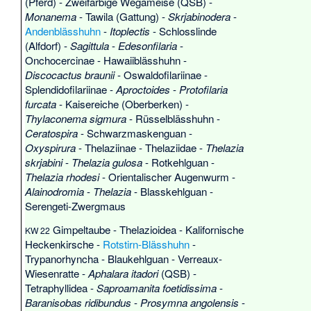
(Pferd)
-
Zweifarbige Wegameise
(QSB) -
Monanema
-
Tawila (Gattung)
-
Skrjabinodera
-
Andenblässhuhn
-
Itoplectis
-
Schlosslinde
(Alfdorf)
-
Sagittula
-
Edesonfilaria
-
Onchocercinae
-
Hawaiiblässhuhn
-
Discocactus braunii
-
Oswaldofilariinae
-
Splendidofilariinae
-
Aproctoides
-
Protofilaria
furcata
-
Kaisereiche (Oberberken)
-
Thylaconema sigmura
-
Rüsselblässhuhn
-
Ceratospira
-
Schwarzmaskenguan
-
Oxyspirura
-
Thelaziinae
-
Thelaziidae
-
Thelazia
skrjabini
-
Thelazia gulosa
-
Rotkehlguan
-
Thelazia rhodesi
-
Orientalischer Augenwurm
-
Alainodromia
-
Thelazia
-
Blasskehlguan
-
Serengeti-Zwergmaus
Gimpeltaube
-
Thelazioidea
-
Kalifornische
KW 22
Heckenkirsche
-
Rotstirn-Blässhuhn
-
Trypanorhyncha
-
Blaukehlguan
-
Verreaux-
Wiesenratte
-
Aphalara itadori
(QSB) -
Tetraphyllidea
-
Saproamanita foetidissima
-
Baranisobas ridibundus
-
Prosymna angolensis
-