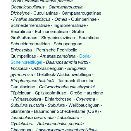
Oceanicucullanus pacifica
-
KW 20
Oceanicucullanus
-
Campanarougetia
-
Dichelyne
-
Cucullaninae
-
Campanarougetiinae
-
Phallus aurantiacus
-
Omeia
-
Quimperiinae
-
Schneidernematinae
-
Inglisonematinae
-
Seuratinae
-
Echinonematinae
-
Große
Großfußmaus
-
Skryabinelaziinae
-
Seuratidae
-
Schneidernematidae
-
Schuppenguan
-
Enicospilus
-
Persische Pechlibelle
-
Quimperiidae
-
Amanita zambiana
-
Doria-
Scheinbreitflügel
-
Balanopsammia wirtzi
-
Volucella
-
Ostbrasilienguan
-
Bruguiera
gymnorhiza
-
Gelbfleck-Waldschwebfliege
-
Streptomyces halstedii
-
Tasmankrähenstar
-
Cucullanidae
-
Chitwoodchabaudia skryabini
-
Tüpfelguan
-
Spitzkopfmäuse
-
Große Harzbiene
-
Primasubulura
-
Einfarbdrossel
-
Oxynema
-
Subulura suctoria
-
Subulura
-
Weißbauchguan
-
Glanzente
-
Bräunlicher Scheckenfalter
(QS∀) -
Tarsubulura perarmata
-
Labiobulura
-
Cyclobulura
-
Aulonocephalus pennula
-
Chacoguan
-
Lawsonibacter asaccharolyticus
-