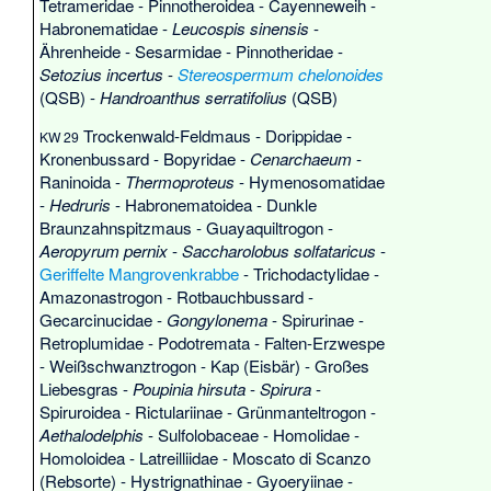
Tetrameridae
-
Pinnotheroidea
-
Cayenneweih
-
Habronematidae
-
Leucospis sinensis
-
Ährenheide
-
Sesarmidae
-
Pinnotheridae
-
Setozius incertus
-
Stereospermum chelonoides
(QSB) -
Handroanthus serratifolius
(QSB)
Trockenwald-Feldmaus
-
Dorippidae
-
KW 29
Kronenbussard
-
Bopyridae
-
Cenarchaeum
-
Raninoida
-
Thermoproteus
-
Hymenosomatidae
-
Hedruris
-
Habronematoidea
-
Dunkle
Braunzahnspitzmaus
-
Guayaquiltrogon
-
Aeropyrum pernix
-
Saccharolobus solfataricus
-
Geriffelte Mangrovenkrabbe
-
Trichodactylidae
-
Amazonastrogon
-
Rotbauchbussard
-
Gecarcinucidae
-
Gongylonema
-
Spirurinae
-
Retroplumidae
-
Podotremata
-
Falten-Erzwespe
-
Weißschwanztrogon
-
Kap (Eisbär)
-
Großes
Liebesgras
-
Poupinia hirsuta
-
Spirura
-
Spiruroidea
-
Rictulariinae
-
Grünmanteltrogon
-
Aethalodelphis
-
Sulfolobaceae
-
Homolidae
-
Homoloidea
-
Latreilliidae
-
Moscato di Scanzo
(Rebsorte)
-
Hystrignathinae
-
Gyoeryiinae
-