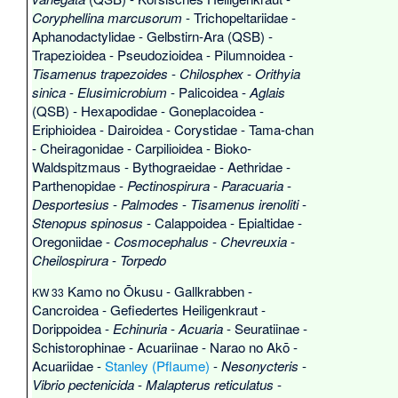
Coryphellina marcusorum
-
Trichopeltariidae
-
Aphanodactylidae
-
Gelbstirn-Ara
(QSB) -
Trapezioidea
-
Pseudozioidea
-
Pilumnoidea
-
Tisamenus trapezoides
-
Chilosphex
-
Orithyia
sinica
-
Elusimicrobium
-
Palicoidea
-
Aglais
(QSB) -
Hexapodidae
-
Goneplacoidea
-
Eriphioidea
-
Dairoidea
-
Corystidae
-
Tama-chan
-
Cheiragonidae
-
Carpilioidea
-
Bioko-
Waldspitzmaus
-
Bythograeidae
-
Aethridae
-
Parthenopidae
-
Pectinospirura
-
Paracuaria
-
Desportesius
-
Palmodes
-
Tisamenus irenoliti
-
Stenopus spinosus
-
Calappoidea
-
Epialtidae
-
Oregoniidae
-
Cosmocephalus
-
Chevreuxia
-
Cheilospirura
-
Torpedo
Kamo no Ōkusu
-
Gallkrabben
-
KW 33
Cancroidea
-
Gefiedertes Heiligenkraut
-
Dorippoidea
-
Echinuria
-
Acuaria
-
Seuratiinae
-
Schistorophinae
-
Acuariinae
-
Narao no Akō
-
Acuariidae
-
Stanley (Pflaume)
-
Nesonycteris
-
Vibrio pectenicida
-
Malapterus reticulatus
-