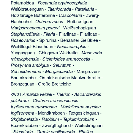
Potamoidea
-
Fecampia erythrocephala
-
Weißbrauenguan
-
Taeniocrada
-
Parafilaria
-
Holzfarbige Butterbirne
-
Cascofilaria
-
Zwerg-
Hauhechel
-
Ochromyscus
-
Rotbrustguan
-
Mariporrocaecum petrovi
-
Weißschopfguan
-
Stephanofilaria
-
Filaria
-
Filariinae
-
Filariidae
-
Roseovarius
-
Spirurina
-
Behaarter Geißklee
-
Weißflügel-Blässhuhn
-
Neoascarophis
-
Yungasguan
-
Chingawa-Waldratte
-
Monovaria
rhinolophensia
-
Stelmioides ammocoetis
-
Prosymna ambigua
-
Seuratum
-
Schneidernema
-
Morgascaridia
-
Mangroven-
Baumkrabbe
-
Ostafrikanische Maulwurfsratte
-
Bronzeguan
-
Große Breiteiche
Amanita veldiei
-
Therion
-
Ascaroterakis
KW 21
pulchrum
-
Clathrus transvaalensis
-
Inglisonema mawsonae
-
Madelinema angelae
-
Inglisonema
-
Mondkrabben
-
Rotgesichtguan
-
Skrjabinelazia
-
Rabbium
-
Tepidimicrobium
-
Boxerkrabben
-
Zwergflughund
-
Weißstirnguan
-
Sinosturio
-
Omeia papillocauda
-
Phallus