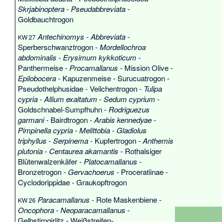
Skrjabinoptera
-
Pseudabbreviata
-
Goldbauchtrogon
Antechinomys
-
Abbreviata
-
KW 27
Sperberschwanztrogon
-
Mordellochroa
abdominalis
-
Erysimum kykkoticum
-
Panthermeise
-
Procamallanus
-
Mission Olive
-
Epilobocera
-
Kapuzenmeise
-
Surucuatrogon
-
Pseudothelphusidae
-
Veilchentrogon
-
Tulipa
cypria
-
Allium exaltatum
-
Sedum cyprium
-
Goldschnabel-Sumpfhuhn
-
Rodriguezus
garmani
-
Bairdtrogon
-
Arabis kennedyae
-
Pimpinella cypria
-
Melittobia
-
Gladiolus
triphyllus
-
Serpinema
-
Kupfertrogon
-
Anthemis
plutonia
-
Centaurea akamantis
-
Rothalsiger
Blütenwalzenkäfer
-
Platocamallanus
-
Bronzetrogon
-
Gervachoerus
-
Proceratiinae
-
Cyclodorippidae
-
Graukopftrogon
Paracamallanus
-
Rote Maskenbiene
-
KW 26
Oncophora
-
Neoparacamallanus
-
Gelbstirngirlitz
-
Weißstreifen-