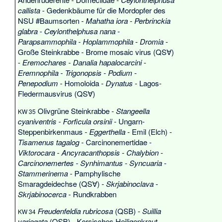
callista
-
Gedenkbäume für die Mordopfer des
NSU #Baumsorten
-
Mahatha iora
-
Perbrinckia
glabra
-
Ceylonthelphusa nana
-
Parapsammophila
-
Hoplammophila
-
Dromia
-
Große Steinkrabbe
-
Brome mosaic virus
(QS∀)
-
Eremochares
-
Danalia hapalocarcini
-
Eremnophila
-
Trigonopsis
-
Podium
-
Penepodium
-
Homoloida
-
Dynatus
-
Lagos-
Fledermausvirus
(QS∀)
Olivgrüne Steinkrabbe
-
Stangeella
KW 35
cyaniventris
-
Forficula orsinii
-
Ungarn-
Steppenbirkenmaus
-
Eggerthella
-
Emil (Elch)
-
Tisamenus tagalog
-
Carcinonemertidae
-
Viktorocara
-
Ancyracanthopsis
-
Chalybion
-
Carcinonemertes
-
Synhimantus
-
Syncuaria
-
Stammerinema
-
Pamphylische
Smaragdeidechse
(QS∀) -
Skrjabinoclava
-
Skrjabinocerca
-
Rundkrabben
Freudenfeldia rubricosa
(QSB) -
Suillia
KW 34
variegata
(QSB) -
Korsisches Heiligenkraut
-