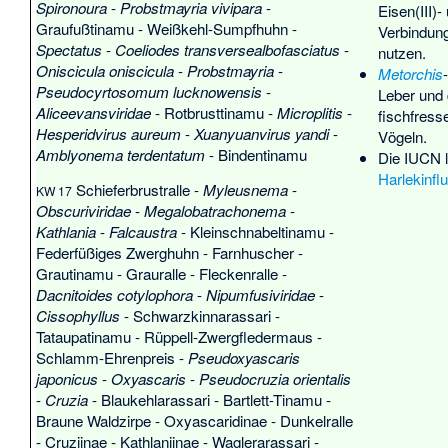
Spironoura
-
Probstmayria vivipara
-
Eisen(III)
Graufußtinamu
-
Weißkehl-Sumpfhuhn
-
Verbindung
Spectatus
-
Coeliodes transversealbofasciatus
-
nutzen.
Oniscicula oniscicula
-
Probstmayria
-
Metorchis
Pseudocyrtosomum lucknowensis
-
Leber und
Aliceevansviridae
-
Rotbrusttinamu
-
Microplitis
-
fischfress
Hesperidvirus aureum
-
Xuanyuanvirus yandi
-
Vögeln.
Amblyonema terdentatum
-
Bindentinamu
Die IUCN l
Harlekinfl
Schieferbrustralle
-
Myleusnema
-
KW 17
Obscuriviridae
-
Megalobatrachonema
-
Kathlania
-
Falcaustra
-
Kleinschnabeltinamu
-
Federfüßiges Zwerghuhn
-
Farnhuscher
-
Grautinamu
-
Grauralle
-
Fleckenralle
-
Dacnitoides cotylophora
-
Nipumfusiviridae
-
Cissophyllus
-
Schwarzkinnarassari
-
Tataupatinamu
-
Rüppell-Zwergfledermaus
-
Schlamm-Ehrenpreis
-
Pseudoxyascaris
japonicus
-
Oxyascaris
-
Pseudocruzia orientalis
-
Cruzia
-
Blaukehlarassari
-
Bartlett-Tinamu
-
Braune Waldzirpe
-
Oxyascaridinae
-
Dunkelralle
-
Cruziinae
-
Kathlaniinae
-
Waglerarassari
-