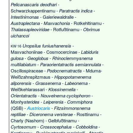
Pelicanascaris deodhari
-
Schwarzkappentinamu
-
Paratractis indica
-
Intestinimonas
-
Galeriewaldralle
-
Austraplectana
-
Maxvachonia
-
Rotkehltinamu
-
Thalassapleoviridae
-
Rotfußtinamu
-
Obrimus
uichancoi
Uropsilus funiushanensis
-
KW 16
Maxvachoniinae
-
Cosmocercinae
-
Labiduris
gulosa
-
Geoglobus
-
Rhinoclemmysnema
multilabiatum
-
Paraorientatractis semiannulata
-
Oscillospiraceae
-
Podocnematractis
-
Mduma-
Weißzahnspitzmaus
-
Hippopotamenema
aliporensis
-
Grassenema
-
Labeonema
-
Weißkehlarassari
-
Klossinemella
-
Orientatractis
-
Nouvelnema cyclophoron
-
Monhysterides
-
Leiperenia
-
Commiphora
(QSB) -
Austriocaris
-
Fitzsimmonsnema
reptiliae
-
Diceronema versterae
-
Rosttinamu
-
Charly (Nashorn)
-
Gelbfußtinamu
-
Cyrtosomum
-
Crossocephalus
-
Cobboldina
-
Kerrtinamu
-
Buckleyatractis marinkelli
-
Atractis