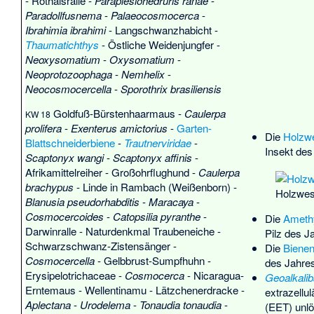
-
Rothalsralle
-
Paraplesiohedruris ranae
-
Paradollfusnema
-
Palaeocosmocerca
-
Ibrahimia ibrahimi
-
Langschwanzhabicht
-
Thaumatichthys
-
Östliche Weidenjungfer
-
Neoxysomatium
-
Oxysomatium
-
Neoprotozoophaga
-
Nemhelix
-
Neocosmocercella
-
Sporothrix brasiliensis
Goldfuß-Bürstenhaarmaus
-
Caulerpa
KW 18
prolifera
-
Exenterus amictorius
-
Garten-
Die
Holzw
Blattschneiderbiene
-
Trautnerviridae
-
Insekt des
Scaptonyx wangi
-
Scaptonyx affinis
-
Afrikamittelreiher
-
Großohrflughund
-
Caulerpa
brachypus
-
Linde in Rambach (Weißenborn)
-
Holzwes
Blanusia pseudorhabditis
-
Maracaya
-
Cosmocercoides
-
Catopsilia pyranthe
-
Die
Amethy
Darwinralle
-
Naturdenkmal Traubeneiche
-
Pilz des J
Schwarzschwanz-Zistensänger
-
Die
Biene
Cosmocercella
-
Gelbbrust-Sumpfhuhn
-
des Jahre
Erysipelotrichaceae
-
Cosmocerca
-
Nicaragua-
Geoalkalib
Erntemaus
-
Wellentinamu
-
Lätzchenerdracke
-
extrazellu
Aplectana
-
Urodelema
-
Tonaudia tonaudia
-
(EET) unlö