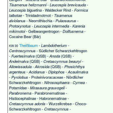
Tisamenus heitzmanni
-
Leucospis brevicauda
-
Leucospis biguetina
-
Waldecker Rind
-
Formica
talbotae
-
Trinidadmotmot
-
Tisamenus
alviolanus
-
Neornithischia
-
Pulaosaurus
-
Protoxynotus
-
Leucospis intermedia
-
Karenia
mikimotoi
-
Gelbwangentrogon
-
Dollfusnema
-
Cocaine Bear (Bär)
Theißbaum
-
Lambdotherium
-
KW 30
Centroscymnus
-
Südlicher Schwarzkehltrogon
-
Fuertesimalva
(QSB) -
Anoda
(QSB) -
Andeimalva
(QSB) -
Cretascymnus beauryi
-
Allowissadula
-
Akrosida
(QSB) -
Phosichthys
argenteus
-
Acidianus
-
Diplophos
-
Acaulimalva
-
Pyrolobus
-
Proteinivoracaceae
-
Nördlicher
Schwarzkehltrogon
-
Nitrososphaera
-
Cyrnea
-
Potamidae
-
Mirasaura grauvogeli
-
Parabronema
-
Parabronematinae
-
Histiocephalinae
-
Habronematinae
-
Cretascymnus adonis
-
Wurzelkrebse
-
Choco-
Schwarzkehltrogon
-
Cretascymnus
-