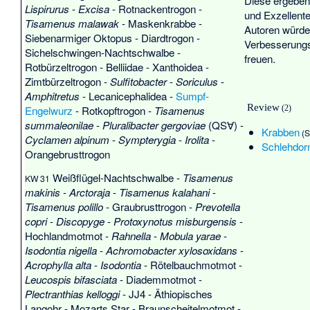
Diese ergeben
Lispirurus
-
Excisa
-
Rotnackentrogon
-
und
Exzellente
Tisamenus malawak
-
Maskenkrabbe
-
Autoren würden
Siebenarmiger Oktopus
-
Diardtrogon
-
Verbesserungs
Sichelschwingen-Nachtschwalbe
-
freuen.
Rotbürzeltrogon
-
Belliidae
-
Xanthoidea
-
Zimtbürzeltrogon
-
Sulfitobacter
-
Soriculus
-
Amphitretus
-
Lecanicephalidea
-
Sumpf-
Review
Engelwurz
-
Rotkopftrogon
-
Tisamenus
(2)
summaleonilae
-
Pluralibacter gergoviae
(QS∀) -
Krabben
(
Cyclamen alpinum
-
Sympterygia
-
Irolita
-
Schlehdor
Orangebrusttrogon
Weißflügel-Nachtschwalbe
-
Tisamenus
KW 31
makinis
-
Arctoraja
-
Tisamenus kalahani
-
Tisamenus polillo
-
Graubrusttrogon
-
Prevotella
copri
-
Discopyge
-
Protoxynotus misburgensis
-
Hochlandmotmot
-
Rahnella
-
Mobula yarae
-
Isodontia nigella
-
Achromobacter xylosoxidans
-
Acrophylla alta
-
Isodontia
-
Rötelbauchmotmot
-
Leucospis bifasciata
-
Diademmotmot
-
Plectranthias kelloggi
-
JJ4
-
Äthiopisches
Langohr
-
Mozarts Star
-
Braunscheitelmotmot
-