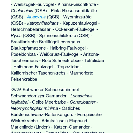
-
Weißzügel-Faulvogel
-
Kihansi-Gischtkröte
-
Chelonoidis
(QSB) -
Pinta-Riesenschildkröte
(QSB) -
Anaxyrus
(QSB) -
Wyomingkröte
(QSB) -
Jatrophihabitans
-
Kapuzenfaulvogel
-
Hellschnabelarassari
-
Ockerkehl-Faulvogel
-
Pyxis
(QSB) -
Spinnenschildkröte
(QSB) -
Brasilianische Breitflügelfledermaus
-
Blaukopfamazone
-
Halbring-Faulvogel
-
Poseidoniota
-
Weißbrust-Faulvogel
-
Arizona-
Taschenmaus
-
Rote Schneekrabbe
-
Tetraliidae
-
Halbmond-Faulvogel
-
Trapeziidae
-
Kalifornischer Taschenkrebs
-
Marmorierte
Felsenkrabbe
Schwarzer Schneeschimmel
-
KW 36
Schwachdorniger Gamander
-
Lucascinus
keijibabai
-
Gelbe Meerbarbe
-
Conexibacter
-
Neorhynchoplax minima
-
Östliches
Bürstenschwanz-Rattenkänguru
-
Europäische
Winkerkrabbe
-
Admiralinseln-Flughund
-
Marienlinde (Linden)
-
Katzen-Gamander
-
Andenruderente
-
Domeciidae
-
Ceylonthelphusa