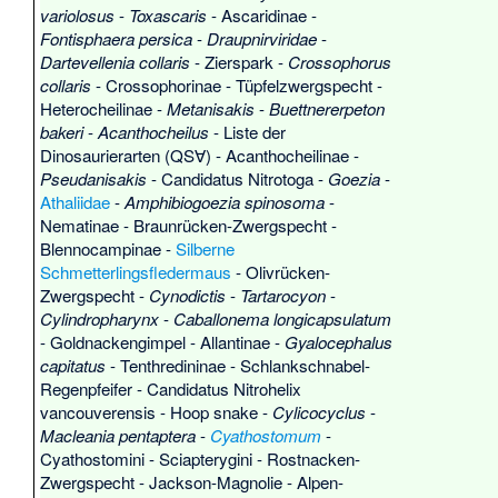
variolosus
-
Toxascaris
-
Ascaridinae
-
Fontisphaera persica
-
Draupnirviridae
-
Dartevellenia collaris
-
Zierspark
-
Crossophorus
collaris
-
Crossophorinae
-
Tüpfelzwergspecht
-
Heterocheilinae
-
Metanisakis
-
Buettnererpeton
bakeri
-
Acanthocheilus
-
Liste der
Dinosaurierarten
(QS∀) -
Acanthocheilinae
-
Pseudanisakis
-
Candidatus Nitrotoga
-
Goezia
-
Athaliidae
-
Amphibiogoezia spinosoma
-
Nematinae
-
Braunrücken-Zwergspecht
-
Blennocampinae
-
Silberne
Schmetterlingsfledermaus
-
Olivrücken-
Zwergspecht
-
Cynodictis
-
Tartarocyon
-
Cylindropharynx
-
Caballonema longicapsulatum
-
Goldnackengimpel
-
Allantinae
-
Gyalocephalus
capitatus
-
Tenthredininae
-
Schlankschnabel-
Regenpfeifer
-
Candidatus Nitrohelix
vancouverensis
-
Hoop snake
-
Cylicocyclus
-
Macleania pentaptera
-
Cyathostomum
-
Cyathostomini
-
Sciapterygini
-
Rostnacken-
Zwergspecht
-
Jackson-Magnolie
-
Alpen-