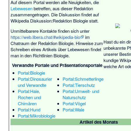
Auf diesem Portal werden alle Neuigkeiten, die
Lebewesen
betreffen, aus dieser Redaktion
zusammengetragen. Die Diskussion findet auf
Wikipedia Diskussion:Redaktion Biologie
statt.
Unmittelbarere Kontakte finden sich unter
https://web.libera.chat/#wikipedia-bio
im
Hast du ein di
Chatraum der Redaktion Biologie. Hinweise zum
unbekannte Pfl
Schreiben eines Artikels über Lebewesen findet
unserer
Besti
man in den
Richtlinien Biologie
.
kundige Wikip
Verwandte Portale und Präsentationsportale
welche Art ode
Portal:Biologie
Portal:Dinosaurier
Portal:Schmetterlinge
und Verwandte
Portal:Tierschutz
Portal:Haie,
Portal:Umwelt- und
Rochen und
Naturschutz
Chimären
Portal:Vögel
Portal:Hund
Portal:Wale
Portal:Mikrobiologie
Artikel des Monats