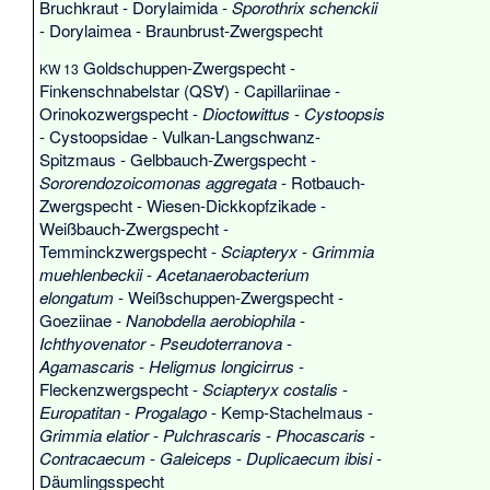
Bruchkraut
-
Dorylaimida
-
Sporothrix schenckii
-
Dorylaimea
-
Braunbrust-Zwergspecht
Goldschuppen-Zwergspecht
-
KW 13
Finkenschnabelstar
(QS∀) -
Capillariinae
-
Orinokozwergspecht
-
Dioctowittus
-
Cystoopsis
-
Cystoopsidae
-
Vulkan-Langschwanz-
Spitzmaus
-
Gelbbauch-Zwergspecht
-
Sororendozoicomonas aggregata
-
Rotbauch-
Zwergspecht
-
Wiesen-Dickkopfzikade
-
Weißbauch-Zwergspecht
-
Temminckzwergspecht
-
Sciapteryx
-
Grimmia
muehlenbeckii
-
Acetanaerobacterium
elongatum
-
Weißschuppen-Zwergspecht
-
Goeziinae
-
Nanobdella aerobiophila
-
Ichthyovenator
-
Pseudoterranova
-
Agamascaris
-
Heligmus longicirrus
-
Fleckenzwergspecht
-
Sciapteryx costalis
-
Europatitan
-
Progalago
-
Kemp-Stachelmaus
-
Grimmia elatior
-
Pulchrascaris
-
Phocascaris
-
Contracaecum
-
Galeiceps
-
Duplicaecum ibisi
-
Däumlingsspecht