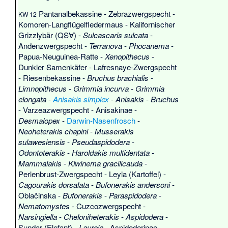
Pantanalbekassine
-
Zebrazwergspecht
-
KW 12
Komoren-Langflügelfledermaus
-
Kalifornischer
Grizzlybär
(QS∀) -
Sulcascaris sulcata
-
Andenzwergspecht
-
Terranova
-
Phocanema
-
Papua-Neuguinea-Ratte
-
Xenopithecus
-
Dunkler Samenkäfer
-
Lafresnaye-Zwergspecht
-
Riesenbekassine
-
Bruchus brachialis
-
Limnopithecus
-
Grimmia incurva
-
Grimmia
elongata
-
Anisakis simplex
-
Anisakis
-
Bruchus
-
Varzeazwergspecht
-
Anisakinae
-
Desmalopex
-
Darwin-Nasenfrosch
-
Neoheterakis chapini
-
Musserakis
sulawesiensis
-
Pseudaspidodera
-
Odontoterakis
-
Haroldakis multidentata
-
Mammalakis
-
Kiwinema gracilicauda
-
Perlenbrust-Zwergspecht
-
Leyla (Kartoffel)
-
Cagourakis dorsalata
-
Bufonerakis andersoni
-
Oblačinska
-
Bufonerakis
-
Paraspidodera
-
Nematomystes
-
Cuzcozwergspecht
-
Narsingiella
-
Cheloniheterakis
-
Aspidodera
-
Sundar (Elefant)
-
Lauroia
-
Aspidoderinae
-