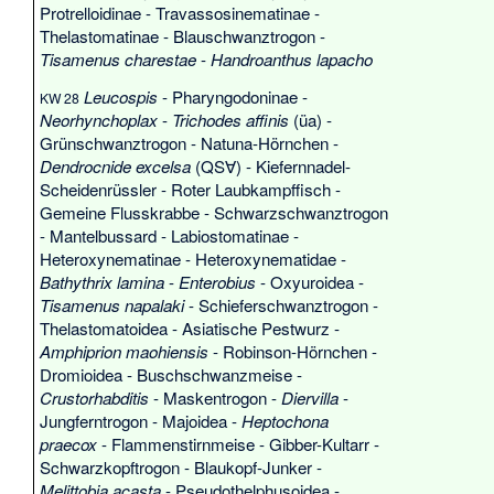
Protrelloidinae
-
Travassosinematinae
-
Thelastomatinae
-
Blauschwanztrogon
-
Tisamenus charestae
-
Handroanthus lapacho
Leucospis
-
Pharyngodoninae
-
KW 28
Neorhynchoplax
-
Trichodes affinis
(üa) -
Grünschwanztrogon
-
Natuna-Hörnchen
-
Dendrocnide excelsa
(QS∀) -
Kiefernnadel-
Scheidenrüssler
-
Roter Laubkampffisch
-
Gemeine Flusskrabbe
-
Schwarzschwanztrogon
-
Mantelbussard
-
Labiostomatinae
-
Heteroxynematinae
-
Heteroxynematidae
-
Bathythrix lamina
-
Enterobius
-
Oxyuroidea
-
Tisamenus napalaki
-
Schieferschwanztrogon
-
Thelastomatoidea
-
Asiatische Pestwurz
-
Amphiprion maohiensis
-
Robinson-Hörnchen
-
Dromioidea
-
Buschschwanzmeise
-
Crustorhabditis
-
Maskentrogon
-
Diervilla
-
Jungferntrogon
-
Majoidea
-
Heptochona
praecox
-
Flammenstirnmeise
-
Gibber-Kultarr
-
Schwarzkopftrogon
-
Blaukopf-Junker
-
Melittobia acasta
-
Pseudothelphusoidea
-