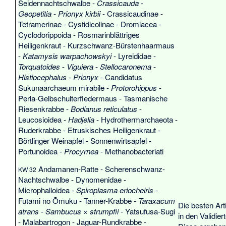
Seidennachtschwalbe
-
Crassicauda
-
Geopetitia
-
Prionyx kirbii
-
Crassicaudinae
-
Tetramerinae
-
Cystidicolinae
-
Dromiacea
-
Cyclodorippoida
-
Rosmarinblättriges
Heiligenkraut
-
Kurzschwanz-Bürstenhaarmaus
-
Katamysis warpachowskyi
-
Lyreididae
-
Torquatoides
-
Viguiera
-
Stellocaronema
-
Histiocephalus
-
Prionyx
-
Candidatus
Sukunaarchaeum mirabile
-
Protorohippus
-
Perla-Gelbschulterfledermaus
-
Tasmanische
Riesenkrabbe
-
Bodianus reticulatus
-
Leucosioidea
-
Hadjelia
-
Hydrothermarchaeota
-
Ruderkrabbe
-
Etruskisches Heiligenkraut
-
Börtlinger Weinapfel
-
Sonnenwirtsapfel
-
Portunoidea
-
Procyrnea
-
Methanobacteriati
Andamanen-Ratte
-
Scherenschwanz-
KW 32
Nachtschwalbe
-
Dynomenidae
-
Microphalloidea
-
Spiroplasma eriocheiris
-
Futami no Ōmuku
-
Tanner-Krabbe
-
Taraxacum
Die besten Art
atrans
-
Sambucus × strumpfii
-
Yatsufusa-Sugi
in den
Validier
-
Malabartrogon
-
Jaguar-Rundkrabbe
-