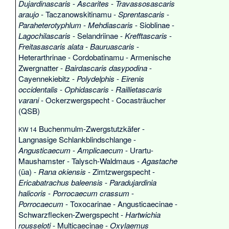
Dujardinascaris
-
Ascarites
-
Travassosascaris
araujo
-
Taczanowskitinamu
-
Sprentascaris
-
Paraheterotyphlum
-
Mehdiascaris
-
Sioblinae
-
Lagochilascaris
-
Selandriinae
-
Krefftascaris
-
Freitasascaris alata
-
Bauruascaris
-
Heterarthrinae
-
Cordobatinamu
-
Armenische
Zwergnatter
-
Bairdascaris dasypodina
-
Cayennekiebitz
-
Polydelphis
-
Eirenis
occidentalis
-
Ophidascaris
-
Raillietascaris
varani
-
Ockerzwergspecht
-
Cocasträucher
(QSB)
Buchenmulm-Zwergstutzkäfer
-
KW 14
Langnasige Schlankblindschlange
-
Angusticaecum
-
Amplicaecum
-
Urartu-
Maushamster
-
Talysch-Waldmaus
-
Agastache
(üa) -
Rana okiensis
-
Zimtzwergspecht
-
Ericabatrachus baleensis
-
Paradujardinia
halicoris
-
Porrocaecum crassum
-
Porrocaecum
-
Toxocarinae
-
Angusticaecinae
-
Schwarzflecken-Zwergspecht
-
Hartwichia
rousseloti
-
Multicaecinae
-
Oxylaemus