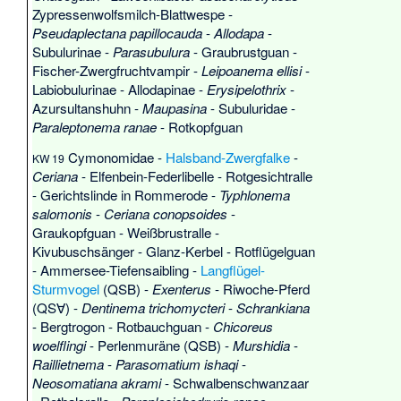
Zypressenwolfsmilch-Blattwespe
-
Pseudaplectana papillocauda
-
Allodapa
-
Subulurinae
-
Parasubulura
-
Graubrustguan
-
Fischer-Zwergfruchtvampir
-
Leipoanema ellisi
-
Labiobulurinae
-
Allodapinae
-
Erysipelothrix
-
Azursultanshuhn
-
Maupasina
-
Subuluridae
-
Paraleptonema ranae
-
Rotkopfguan
Cymonomidae
-
Halsband-Zwergfalke
-
KW 19
Ceriana
-
Elfenbein-Federlibelle
-
Rotgesichtralle
-
Gerichtslinde in Rommerode
-
Typhlonema
salomonis
-
Ceriana conopsoides
-
Graukopfguan
-
Weißbrustralle
-
Kivubuschsänger
-
Glanz-Kerbel
-
Rotflügelguan
-
Ammersee-Tiefensaibling
-
Langflügel-
Sturmvogel
(QSB) -
Exenterus
-
Riwoche-Pferd
(QS∀) -
Dentinema trichomycteri
-
Schrankiana
-
Bergtrogon
-
Rotbauchguan
-
Chicoreus
woelflingi
-
Perlenmuräne
(QSB) -
Murshidia
-
Raillietnema
-
Parasomatium ishaqi
-
Neosomatiana akrami
-
Schwalbenschwanzaar