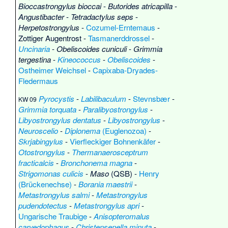
Bioccastrongylus bioccai
-
Butorides atricapilla
-
Angustibacter
-
Tetradactylus seps
-
Herpetostrongylus
-
Cozumel-Erntemaus
-
Zottiger Augentrost
-
Tasmanerddrossel
-
Uncinaria
-
Obeliscoides cuniculi
-
Grimmia
tergestina
-
Kineococcus
-
Obeliscoides
-
Ostheimer Weichsel
-
Capixaba-Dryades-
Fledermaus
Pyrocystis
-
Labilibaculum
-
Stevnsbær
-
KW 09
Grimmia torquata
-
Paralibyostrongylus
-
Libyostrongylus dentatus
-
Libyostrongylus
-
Neuroscelio
-
Diplonema
(Euglenozoa)
-
Skrjabingylus
-
Vierfleckiger Bohnenkäfer
-
Otostrongylus
-
Thermanaerosceptrum
fracticalcis
-
Bronchonema magna
-
Strigomonas culicis
-
Maso
(QSB) -
Henry
(Brückenechse)
-
Borania maestrii
-
Metastrongylus salmi
-
Metastrongylus
pudendotectus
-
Metastrongylus apri
-
Ungarische Traubige
-
Anisopteromalus
caryedophagus
-
Christensenella minuta
-