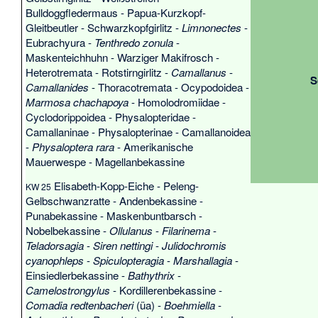
Bulldoggfledermaus
-
Papua-Kurzkopf-
Gleitbeutler
-
Schwarzkopfgirlitz
-
Limnonectes
-
Eubrachyura
-
Tenthredo zonula
-
Maskenteichhuhn
-
Warziger Makifrosch
-
Heterotremata
-
Rotstirngirlitz
-
Camallanus
-
S
Camallanides
-
Thoracotremata
-
Ocypodoidea
-
Marmosa chachapoya
-
Homolodromiidae
-
Cyclodorippoidea
-
Physalopteridae
-
Camallaninae
-
Physalopterinae
-
Camallanoidea
-
Physaloptera rara
-
Amerikanische
Mauerwespe
-
Magellanbekassine
Elisabeth-Kopp-Eiche
-
Peleng-
KW 25
Gelbschwanzratte
-
Andenbekassine
-
Punabekassine
-
Maskenbuntbarsch
-
Nobelbekassine
-
Ollulanus
-
Filarinema
-
Teladorsagia
-
Siren nettingi
-
Julidochromis
cyanophleps
-
Spiculopteragia
-
Marshallagia
-
Einsiedlerbekassine
-
Bathythrix
-
Camelostrongylus
-
Kordillerenbekassine
-
Comadia redtenbacheri
(üa) -
Boehmiella
-