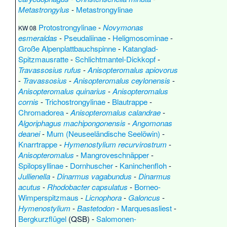
Metastrongylus
-
Metastrongylinae
Protostrongylinae
-
Novymonas
KW 08
esmeraldas
-
Pseudaliinae
-
Heligmosominae
-
Große Alpenplattbauchspinne
-
Katanglad-
Spitzmausratte
-
Schlichtmantel-Dickkopf
-
Travassosius rufus
-
Anisopteromalus apiovorus
-
Travassosius
-
Anisopteromalus ceylonensis
-
Anisopteromalus quinarius
-
Anisopteromalus
cornis
-
Trichostrongylinae
-
Blautrappe
-
Chromadorea
-
Anisopteromalus calandrae
-
Algoriphagus machipongonensis
-
Angomonas
deanei
-
Mum (Neuseeländische Seelöwin)
-
Knarrtrappe
-
Hymenostylium recurvirostrum
-
Anisopteromalus
-
Mangroveschnäpper
-
Spilopsyllinae
-
Dornhuscher
-
Kaninchenfloh
-
Jullienella
-
Dinarmus vagabundus
-
Dinarmus
acutus
-
Rhodobacter capsulatus
-
Borneo-
Wimperspitzmaus
-
Licnophora
-
Galoncus
-
Hymenostylium
-
Bastetodon
-
Marquesasliest
-
Bergkurzflügel
(QSB) -
Salomonen-