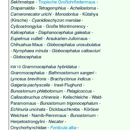
Sekhmetops
-
Tropische Großohrfledermaus
-
Draparnaldia
-
Tetragomphius
-
Acheilostoma
-
Cameronecator urichi
-
Monodontus
-
Kütahya
(Kirsche)
-
Cyanidioschyzon merolae
-
Cylicostrongylus
-
Große Montmorency
-
Kalicephalus
-
Diaphanocephalus galeatus
-
Eupelmus vuilleti
-
Araukarien-Juliomaus
-
Chihuahua-Maus
-
Globocephalus urosubulatus
-
Nymphaea minuta
-
Globocephalus callosciuri
-
Globocephalus
Grammocephalus hybridatus
-
KW 10
Grammocephalus
-
Bathmostomum sangeri
-
Lynceus brevifrons
-
Brachyclonus indicus
-
Gaigeria pachyscelis
-
Insel-Flughund
-
Bunostomum phlebotomum
-
Pelagicoccus
-
Callosobruchus chinensis
-
Keilschleiche
-
Wald-
Paramomaus
-
Bunostomum trigonocephalum
-
Echinuria uncinata
-
Dickbauchkrebs
-
Köröser
Weichsel
-
Namib-Rennmaus
-
Bunostomum
-
Herpetostrongylini
-
Necator
-
Onychorhynchidae
-
Fonticula alba
-