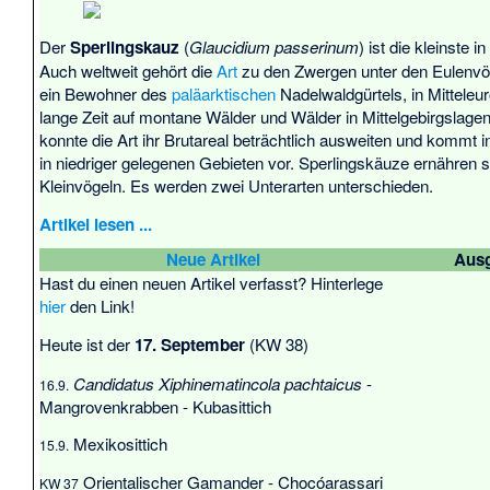
Der
Sperlingskauz
(
Glaucidium passerinum
) ist die kleinste 
Auch weltweit gehört die
Art
zu den Zwergen unter den Eulenvög
ein Bewohner des
paläarktischen
Nadelwaldgürtels, in Mittel
lange Zeit auf montane Wälder und Wälder in Mittelgebirgslagen 
konnte die Art ihr Brutareal beträchtlich ausweiten und komm
in niedriger gelegenen Gebieten vor. Sperlingskäuze ernähren 
Kleinvögeln. Es werden zwei Unterarten unterschieden.
Artikel lesen ...
Neue Artikel
Ausg
Hast du einen neuen Artikel verfasst? Hinterlege
hier
den Link!
Heute ist der
17. September
(KW 38)
Candidatus Xiphinematincola pachtaicus
-
16.9.
Mangrovenkrabben
-
Kubasittich
Mexikosittich
15.9.
Orientalischer Gamander
-
Chocóarassari
KW 37