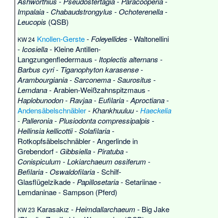
Ashworthius
-
Pseudostertagia
-
Paracooperia
-
Impalaia
-
Chabaudstrongylus
-
Ochoterenella
-
Leucopis
(QSB)
Knollen-Gerste
-
Foleyellides
-
Waltonellini
KW 24
-
Icosiella
-
Kleine Antillen-
Langzungenfledermaus
-
Itoplectis alternans
-
Barbus cyri
-
Tiganophyton karasense
-
Arambourgiania
-
Sarconema
-
Saurositus
-
Lemdana
-
Arabien-Weißzahnspitzmaus
-
Haplobunodon
-
Ravjaa
-
Eufilaria
-
Aproctiana
-
Andensäbelschnäbler
-
Khankhuuluu
-
Haeckelia
-
Palleronia
-
Plusiodonta compressipalpis
-
Hellinsia kellicottii
-
Solafilaria
-
Rotkopfsäbelschnäbler
-
Angerlinde in
Grebendorf
-
Gibbsiella
-
Piratuba
-
Conispiculum
-
Lokiarchaeum ossiferum
-
Befilaria
-
Oswaldofilaria
-
Schilf-
Glasflügelzikade
-
Papillosetaria
-
Setariinae
-
Lemdaninae
-
Sampson (Pferd)
Karasakız
-
Heimdallarchaeum
-
Big Jake
KW 23