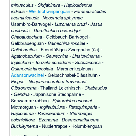
minusculus
-
Skrjabinura
-
Haplodidentus
indicus
-
Weißschwingenguan
-
Paraseuratoides
acuminicauda
-
Neoomeia sphyrnae
-
Usambiro-Bartvogel
-
Luzonema cruzi
-
Jasus
paulensis
-
Durettechina beveridgei
-
Chabaudechina
-
Gelbbauch-Bartvogel
-
Gelbbrauenguan
-
Bainechina rossiae
-
Dolichomitus
-
Federfüßiges Zwerghuhn
(üa) -
Agathobaculum
-
Seurechina
-
Linstowinema
-
Inglechina
-
Touzeta ecuadoris
-
Subulascaris
-
Quimperia lanceolata
-
Maronenkopfguan
-
Adansonwachtel
-
Gelbschnabel-Blässhuhn
-
Pingus
-
Neoparaseuratum travassosi
-
Gibsonnema
-
Thailand-Leierhirsch
-
Chabaudus
-
Gendria
-
Japanische Stechpalme
-
Schwammkrabben
-
Spiruroides erinacei
-
Motmotguan
-
Inglisubulura
-
Paraquimperia
-
Haplonema
-
Paraseuratum
-
Sternbergia
colchiciflora
-
Ezonema
-
Desmognathinema
-
Buckleynema
-
Nubiertrappe
-
Kolumbienguan