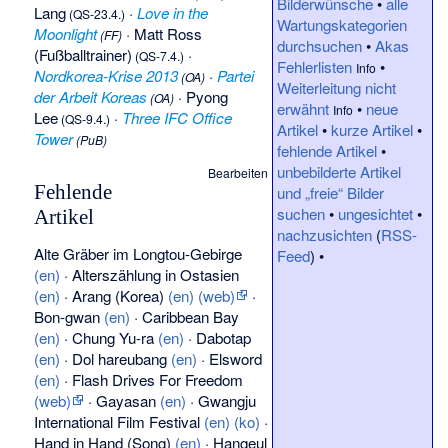
Bilderwünsche
•
alle
Lang
·
Love in the
(
QS-23.4.
)
Wartungskategorien
Moonlight
·
Matt Ross
(
FF
)
durchsuchen
•
Akas
(Fußballtrainer)
·
(
QS-7.4.
)
Fehlerlisten
•
Info
Nordkorea-Krise 2013
·
Partei
(
OA
)
Weiterleitung nicht
der Arbeit Koreas
·
Pyong
(
OA
)
erwähnt
•
neue
Info
Lee
·
Three IFC Office
(
QS-9.4.
)
Artikel
•
kurze Artikel
•
Tower
(
PuB
)
fehlende Artikel
•
unbebilderte Artikel
Bearbeiten
Fehlende
und „freie“ Bilder
suchen
•
ungesichtet
•
Artikel
nachzusichten
(
RSS-
Alte Gräber im Longtou-Gebirge
Feed
) •
(en)
·
Alterszählung in Ostasien
(en)
·
Arang (Korea)
(en)
(web)
·
Bon-gwan
(en)
·
Caribbean Bay
(en)
·
Chung Yu-ra
(en)
·
Dabotap
(en)
·
Dol hareubang
(en)
·
Elsword
(en)
·
Flash Drives For Freedom
(web)
·
Gayasan
(en)
·
Gwangju
International Film Festival
(en)
(ko)
·
Hand in Hand (Song)
(en)
·
Hangeul