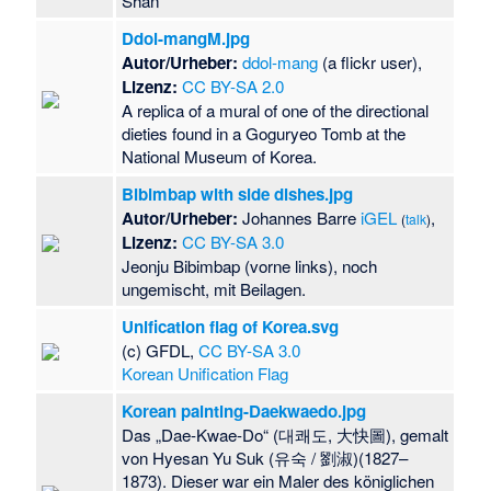
Shan
Ddol-mangM.jpg
Autor/Urheber:
ddol-mang
(a flickr user),
Lizenz:
CC BY-SA 2.0
A replica of a mural of one of the directional
dieties found in a Goguryeo Tomb at the
National Museum of Korea.
Bibimbap with side dishes.jpg
Autor/Urheber:
Johannes Barre
iGEL
,
(
talk
)
Lizenz:
CC BY-SA 3.0
Jeonju Bibimbap (vorne links), noch
ungemischt, mit Beilagen.
Unification flag of Korea.svg
(c) GFDL,
CC BY-SA 3.0
Korean Unification Flag
Korean painting-Daekwaedo.jpg
Das „Dae-Kwae-Do“ (대쾌도, 大快圖), gemalt
von Hyesan Yu Suk (유숙 / 劉淑)(1827–
1873). Dieser war ein Maler des königlichen