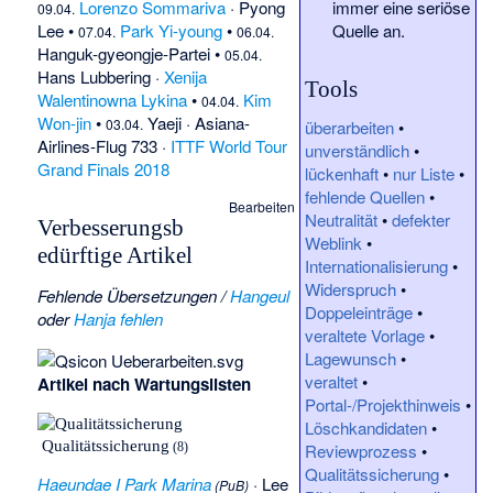
Lorenzo Sommariva
·
Pyong
immer eine seriöse
09.04.
Lee
•
Park Yi-young
•
Quelle an.
07.04.
06.04.
Hanguk-gyeongje-Partei
•
05.04.
Hans Lubbering
·
Xenija
Tools
Walentinowna Lykina
•
Kim
04.04.
Won-jin
•
Yaeji
·
Asiana-
03.04.
überarbeiten
•
Airlines-Flug 733
·
ITTF World Tour
unverständlich
•
Grand Finals 2018
lückenhaft
•
nur Liste
•
fehlende Quellen
•
Bearbeiten
Neutralität
•
defekter
Verbesserungsb
Weblink
•
edürftige Artikel
Internationalisierung
•
Widerspruch
•
Fehlende Übersetzungen
/
Hangeul
Doppeleinträge
•
oder
Hanja fehlen
veraltete Vorlage
•
Lagewunsch
•
veraltet
•
Artikel nach Wartungslisten
Portal-/Projekthinweis
•
Löschkandidaten
•
Qualitätssicherung
Reviewprozess
•
(8)
Qualitätssicherung
•
Haeundae I Park Marina
·
Lee
(
PuB
)