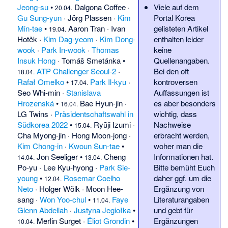
Jeong-su
•
Dalgona Coffee
·
Viele auf dem
20.04.
Gu Sung-yun
·
Jörg Plassen
·
Kim
Portal Korea
Min-tae
•
Aaron Tran
·
Ivan
gelisteten Artikel
19.04.
Hotěk
·
Kim Dag-yeom
·
Kim Dong-
enthalten leider
wook
·
Park In-wook
·
Thomas
keine
Insuk Hong
·
Tomáš Smetánka
•
Quellenangaben
.
ATP Challenger Seoul-2
·
Bei den oft
18.04.
Rafał Omelko
•
Park Il-kyu
·
kontroversen
17.04.
Seo Whi-min
·
Stanislava
Auffassungen ist
Hrozenská
•
Bae Hyun-jin
·
es aber besonders
16.04.
LG Twins
·
Präsidentschaftswahl in
wichtig, dass
Südkorea 2022
•
Ryūji Izumi
·
Nachweise
15.04.
Cha Myong-jin
·
Hong Moon-jong
·
erbracht werden,
Kim Chong-in
·
Kwoun Sun-tae
•
woher man die
Jon Seeliger
•
Cheng
Informationen hat.
14.04.
13.04.
Po-yu
·
Lee Kyu-hyong
·
Park Sie-
Bitte bemüht Euch
young
•
Rosemar Coelho
daher ggf. um die
12.04.
Neto
·
Holger Wölk
·
Moon Hee-
Ergänzung von
sang
·
Won Yoo-chul
•
Faye
Literaturangaben
11.04.
Glenn Abdellah
·
Justyna Jegiołka
•
und gebt für
Merlin Surget
·
Éliot Grondin
•
Ergänzungen
10.04.