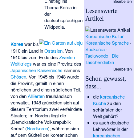
Einstieg ins
Bearbeiten
Thema Korea in
Lesenswerte
der
Artikel
deutschsprachigen
Wikipedia.
Koreanische Kultur
·
Koreanische Sprache
·
Korea
war bis
Südkorea
·
1910 ein Land in
Ostasien
. Von
Taekwondo
·
Die
1910 bis zum Ende des
Zweiten
Taschendiebin
Weltkriegs
war es eine Provinz des
Bearbeiten
Japanischen Kaiserreichs
namens
Chōsen
. Von 1945 bis 1948 wurde
Schon gewusst,
die Provinz, geteilt in einen
dass...
nördlichen und einen südlichen Teil,
von den
Alliierten
treuhändisch
die
koreanische
verwaltet. 1948 gründeten sich auf
Küche
zu den
diesem Territorium zwei verfeindete
schärfsten der
Staaten; Im Norden liegt die
Welt gehört?
„Demokratische Volksrepublik
es auch deutsche
Korea“ (
Nordkorea
), während sich
Lehnwörter in der
auf dem Südteil der koreanischen
koreanischen