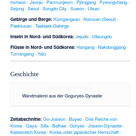
Incheon
·
Jeonju
·
Panmunjeom
·
Pjöngjang
·
Pyeongchang
·
Sejong
·
Seoul
·
Songdo City
·
Suwon
·
Ulsan
Gebirge und Berge:
Kŭmgangsan
·
Namsan (Seoul)
·
Paektusan
·
Taebaek-Gebirge
Inseln in Nord-
und
Südkorea
:
Jejudo
·
Ulleungdo
Flüsse in Nord-
und
Südkorea
:
Hangang
·
Nakdonggang
·
Tumangang
·
Yalu
Geschichte
Wandmalerei aus der Goguryeo-Dynastie
Zeitabschnitte:
Go-Joseon
·
Buyeo
·
Drei Reiche von
Korea
·
Gaya
·
Silla
·
Balhae
·
Goryeo
·
Joseon-Dynastie
·
Kaiserreich Korea
·
Korea unter japanischer Herrschaft
·