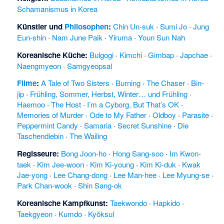
Schamanismus in Korea
Künstler und
Philosophen
:
Chin Un-suk
·
Sumi Jo
·
Jung
Eun-shin
·
Nam June Paik
·
Yiruma
·
Youn Sun Nah
Koreanische Küche
:
Bulgogi
·
Kimchi
·
Gimbap
·
Japchae
·
Naengmyeon
·
Samgyeopsal
Filme
:
A Tale of Two Sisters
·
Burning
·
The Chaser
·
Bin-
jip
·
Frühling, Sommer, Herbst, Winter… und Frühling
·
Haemoo
·
The Host
·
I’m a Cyborg, But That’s OK
·
Memories of Murder
·
Ode to My Father
·
Oldboy
·
Parasite
·
Peppermint Candy
·
Samaria
·
Secret Sunshine
·
Die
Taschendiebin
·
The Wailing
Regisseure:
Bong Joon-ho
·
Hong Sang-soo
·
Im Kwon-
taek
·
Kim Jee-woon
·
Kim Ki-young
·
Kim Ki-duk
·
Kwak
Jae-yong
·
Lee Chang-dong
·
Lee Man-hee
·
Lee Myung-se
·
Park Chan-wook
·
Shin Sang-ok
Koreanische Kampfkunst
:
Taekwondo
·
Hapkido
·
Taekgyeon
·
Kumdo
·
Kyŏksul