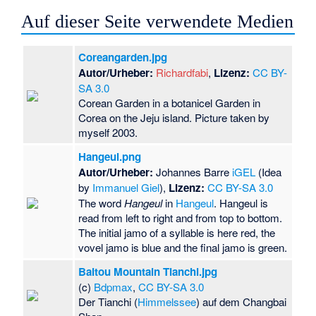
Auf dieser Seite verwendete Medien
Coreangarden.jpg
Autor/Urheber:
Richardfabi
,
Lizenz:
CC BY-
SA 3.0
Corean Garden in a botanicel Garden in
Corea on the Jeju island. Picture taken by
myself 2003.
Hangeul.png
Autor/Urheber:
Johannes Barre
iGEL
(Idea
by
Immanuel Giel
),
Lizenz:
CC BY-SA 3.0
The word
Hangeul
in
Hangeul
. Hangeul is
read from left to right and from top to bottom.
The initial jamo of a syllable is here red, the
vovel jamo is blue and the final jamo is green.
Baitou Mountain Tianchi.jpg
(c)
Bdpmax
,
CC BY-SA 3.0
Der Tianchi (
Himmelssee
) auf dem Changbai