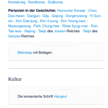
Koreakrieg
·
Nordkorea
·
Südkorea
Personen in der Geschichte:
Herrscher Koreas
·
Chun
Doo-hwan
·
Dangun
·
Gija
·
Gojong
·
Dongmyeong
·
Yi Sun-
sin
·
Kim Dae-jung
·
Kim Il-sung
·
Kim Young-sam
·
Myeongseong
·
Park Chung-hee
·
Rhee Syng-man
·
Roh
Tae-woo
·
Sejong
·
Taejo
des
Joseon
-Reiches ·
Taejo
des
Goryeo
-Reiches
Bibimbap
mit Beilagen
Kultur
Die koreanische Schrift
Hangeul