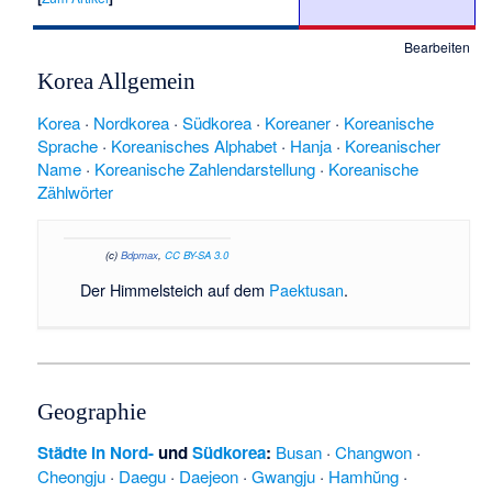
Bearbeiten
Korea Allgemein
Korea
·
Nordkorea
·
Südkorea
·
Koreaner
·
Koreanische
Sprache
·
Koreanisches Alphabet
·
Hanja
·
Koreanischer
Name
·
Koreanische Zahlendarstellung
·
Koreanische
Zählwörter
(c)
Bdpmax
,
CC BY-SA 3.0
Der Himmelsteich auf dem
Paektusan
.
Geographie
Städte in Nord-
und
Südkorea
:
Busan
·
Changwon
·
Cheongju
·
Daegu
·
Daejeon
·
Gwangju
·
Hamhŭng
·