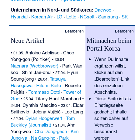
Unternehmen in Nord-
und
Südkorea
:
Daewoo
·
Hyundai
·
Korean Air
·
LG
·
Lotte
·
NCsoft
·
Samsung
·
SK
Bearbeiten
Bearbeiten
Neue Artikel
Mitmachen beim
Portal Korea
•
Antoine Adelisse
·
Choe
01.05.
Yong-gon (Politiker)
•
Wenn Du Inhalte
30.04.
Naenara (Webbrowser)
·
Park Wan-
ergänzen willst,
soo
·
Shim Jae-chul
•
Hyun
klicke auf den
27.04.
Seung-jong
•
Tatsuya
„Bearbeiten“-Link
26.04.
Hasegawa
·
Hitomi Saito
·
Roberto
des einzelnen
Puķītis
·
Tommaso Dotti
·
Tower of
Abschnitts.
God
•
Tifany Huot-Marchand
•
Diese Seite ist als
25.04.
Cynthia Mascitto
•
Eldar
Einstiegsseite
24.04.
23.04.
Salihović
·
Jelena Vujičić
·
Lee Lang
gedacht; Inhalte
•
Dylan Hoogerwerf
·
Tom
sollten daher auf
22.04.
Buckley (Journalist)
•
Ahn
Verweise
21.04.
Yong-woo
·
Cho Dong-geon
·
Kim
beschränkt
Jung-ya
·
Na Sang-ho
·
Park
werden.