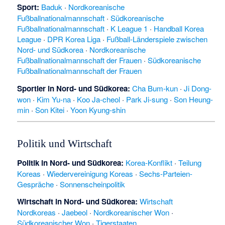
Sport
:
Baduk
·
Nordkoreanische
Fußballnationalmannschaft
·
Südkoreanische
Fußballnationalmannschaft
·
K League 1
·
Handball Korea
League
·
DPR Korea Liga
·
Fußball-Länderspiele zwischen
Nord- und Südkorea
·
Nordkoreanische
Fußballnationalmannschaft der Frauen
·
Südkoreanische
Fußballnationalmannschaft der Frauen
Sportler in Nord-
und
Südkorea
:
Cha Bum-kun
·
Ji Dong-
won
·
Kim Yu-na
·
Koo Ja-cheol
·
Park Ji-sung
·
Son Heung-
min
·
Son Kitei
·
Yoon Kyung-shin
Politik und Wirtschaft
Politik in Nord-
und
Südkorea
:
Korea-Konflikt
·
Teilung
Koreas
·
Wiedervereinigung Koreas
·
Sechs-Parteien-
Gespräche
·
Sonnenscheinpolitik
Wirtschaft in Nord-
und
Südkorea
:
Wirtschaft
Nordkoreas
·
Jaebeol
·
Nordkoreanischer Won
·
Südkoreanischer Won
·
Tigerstaaten