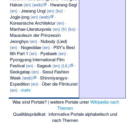
Hakoe
(en)
(web)
·
Hwarang Segi
(en)
·
Jewang Ungi
(en)
(ko)
·
Jogje-jong
(en)
(web)
·
Koreanische Architektur
(en)
·
Manhae-Literaturpreis
(en)
(fr)
(ko)
·
Mausoleum der Prinzessin
Jeonghyo
(en)
·
Nobody (Lied)
(en)
·
Nogeoldae
(en)
·
PSY’s Best
6th Part 1
(en)
·
Pyebaek
(en)
·
Pyongyang International Film
Festival
(en)
·
Sageuk
(en)
(Lit.)
·
Seokgatap
(en)
·
Seoul Fashion
Week
(web)
·
Shinmiyangyo-
Expedition
(en)
·
Über die Filmkunst
(en)
·
mehr
Was sind Portale?
| weitere Portale unter
Wikipedia nach
Themen
Qualitätsprädikat:
informative Portale
alphabetisch
und
nach Themen