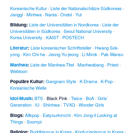
Koreanische Kultur
·
Liste der Nationalschätze Südkoreas
·
Janggi
·
Minhwa
·
Nanta
·
Ondol
·
Yut
Bildung:
Liste der Universitäten in Nordkorea
·
Liste der
Universitäten in Südkorea
·
Seoul National University
·
Korea University
·
KAIST
·
POSTECH
Literatur
:
Liste koreanischer Schriftsteller
·
Hwang Sok-
yong
·
Kim Chi-ha
·
Jeong Yu-jeong
·
Li Mirok
·
Pak Wanso
Manhwa
:
Liste der Manhwa-Titel
·
Manhwabang
·
Priest
·
Webtoon
Populäre Kultur:
Gangnam Style
·
K-Drama
·
K-Pop
·
Koreanische Welle
Idol-Musik
:
BTS
·
Black Pink
·
Twice
·
BoA
·
Girls’
Generation
·
IU
·
Shinhwa
·
TVXQ
·
Wonder Girls
Blogs:
Allkpop
·
Eatyourkimchi
·
Kim Jong-il Looking at
Things
·
Soompi
Religion
:
Buddhismus in Korea
·
Konfuzianismus in Korea
·