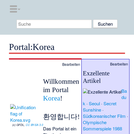
Portal:Korea
Bearbeiten
Bearbeiten
Exzellente
Artikel
Willkommen
im Portal
Ba
du
Korea
!
k
·
Seoul
·
Secret
Sunshine
·
Südkoreanischer Film
·
환영합니다!
Olympische
(c) GFDL,
CC BY-SA 3.0
Das Portal ist ein
Sommerspiele 1988