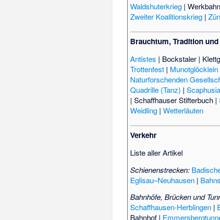
Waldshuterkrieg
|
Werkbahn
Zweiter Koalitionskrieg
|
Zün
Brauchtum, Tradition und 
Antistes
|
Bockstaler
|
Klett
Trottenfest
|
Munotglöcklein
Naturforschenden Gesellsc
Quadrille (Tanz)
|
Scaphusia
|
Schaffhauser Stifterbuch
|
Weidling
|
Wetterläuten
Verkehr
Liste aller Artikel
Schienenstrecken:
Badisch
Eglisau–Neuhausen
|
Bahns
Bahnhöfe, Brücken und Tun
Schaffhausen-Herblingen
|
Bahnhof
|
Emmersbergtunn