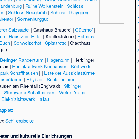
andenburg
|
Ruine Wolkenstein
|
Schloss
gen
|
Schloss Neunkirch
|
Schloss Thayngen
|
bentor
|
Sonnenburggut
rer Salzstadel
|
Gasthaus Brauerei
|
Güterhof
|
zen
|
Haus zum Ritter
|
Kaufleutstube
|
Rathaus
|
 Buch
|
Schweizerhof
|
Spitaltrotte
|
Stadthaus
rgen
|
Beringer Randenturm
|
Hagenturm
|
Herblinger
elair
|
Rheinkraftwerk Neuhausen
|
Kraftwerk
tpark Schaffhausen
| |
Liste der Aussichtstürme
oserdamm
|
Rhybadi
|
Schleitheimer
usen am Rheinfall (Engiwald)
|
Siblinger
e
|
Sternwarte Schaffhausen
|
Wefox Arena
Elektrizitätswerk Hallau
agplatz
n:
Schillerglocke
ater und kulturelle Einrichtungen