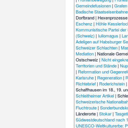
Gemeindefusionen
|
Grafen
Badische Staatseisenbahn
Dorfbrand
|
Hexenprozesse
Eschenz
|
Höhle Kesslerloc
Kommunistische Partei der
(Schweiz)
|
Iuliomagus
|
Lan
Adeligen auf Habsburger Se
Schweizer Schlachten
|
Mas
Mediation
|
Nationale Gemei
Ostschweiz
|
Nicht eingekr
Territorien und Stände
|
Nup
|
Reformation und Gegenref
Karlsruhe
|
Regeneration
|
R
Richtebrief
|
Roderichstein
Schaffhausen im 18., 19. un
Schleitheimer Artikel
|
Schle
Schweizerische Nationalba
Fluchtroute
|
Sonderbundskr
Länderorte
|
Stokar
|
Tasget
Südwestdeutschland nach 
UNESCO-Weltkulturerbe: Pf