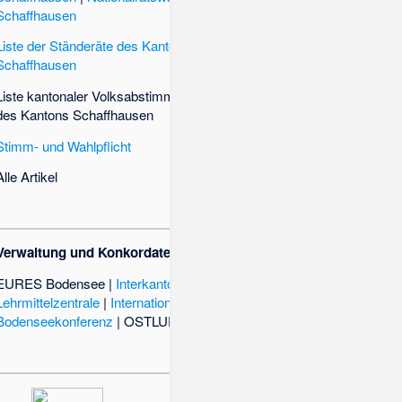
Schaffhausen
Liste der Ständeräte des Kantons
Schaffhausen
Liste kantonaler Volksabstimmungen
des Kantons Schaffhausen
Stimm- und Wahlpflicht
Alle Artikel
Verwaltung und Konkordate
EURES Bodensee
|
Interkantonale
Lehrmittelzentrale
|
Internationale
Bodenseekonferenz
|
OSTLUFT