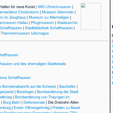
Hallen für neue Kunst
|
IWC-Uhrenmuseum
|
lerresidenz Chretzeturm
|
Museum Stemmler
|
m im Zeughaus
|
Museum zu Allerheiligen
|
tsmuseum Hallau
|
Pflugmuseum
|
Staatsarchiv
 Schaffhausen
|
Stadtbibliothek Schaffhausen
|
|
Thermenmuseum Iuliomagus
haffhausen
fhausen und des ehemaligen Stadtstaats
tons Schaffhausen
rte Bombenabwürfe auf die Schweiz
|
Backteller
|
erpartei
|
Berslingen
|
Bombardierung der Stadt
ltkrieg
|
Bombardierung von Thayngen im
z
|
Burg Balm
|
Defensionale
|
Die Dreizehn Alten
lenburg
|
Erster Villmergerkrieg
|
Frieden zu Basel
te Erwähnung einer Gemeinde: Löhningen 779
|