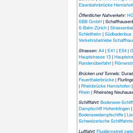
Eisenbahnbrücke Hemishof
Öffentlicher Nahverkehr:
HG
SBB GmbH
|
Schaffhause
S-Bahn Zürich
|
Strassenba
Schleitheim
|
Südbadenbus
Verkehrsbetriebe Schaffha
Strassen:
A4
|
E41
|
E54
|
G
Hauptstrasse 13
|
Hauptstr
Randenüberfahrt
|
Römerstr
Brücken und Tunnels:
Durad
Feuerthalerbrücke
|
Flurlin
|
Rheinbrücke Hemishofen
Rhein
|
Rheinsteg Neuhause
Schifffahrt:
Bodensee-Schiff
Dampfschiff Hohenklingen
Bodenseedampfschiffe
|
Li
Schweizerische Schifffahrt
Luftfahrt:
Fluglärmstreit zw