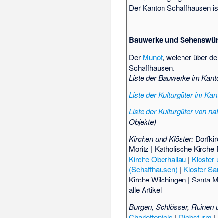
Der Kanton Schaffhausen is
Bauwerke und Sehenswür
Der
Munot
, welcher über de
Schaffhausen.
Liste der Bauwerke im Kan
Liste der Kulturgüter im Ka
Liste der Kulturgüter von n
Objekte)
Kirchen und Klöster:
Dorfkir
Moritz
|
Katholische Kirch
Kirche Oberhallau
|
Kloster 
(Schaffhausen)
|
Kloster S
Kirche Wilchingen
|
Santa M
alle Artikel
Burgen, Schlösser, Ruinen 
Charlottenfels
|
Diebsturm
|