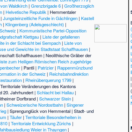
 von Waldkirch
|
Grenzbrigade 6
|
Großherzoglich
en
|
Helvetische Republik
|
Hemmentaler
|
Jungsteinzeitliche Funde in Gächlingen
|
Kastell
h
|
Klingenberg (Adelsgeschlecht)
|
 Schweiz
|
Kommunistische Partei-Opposition
dgrafschaft Klettgau
|
Liste der gefallenen
ite in der Schlacht bei Sempach
|
Liste von
se und Gewichte im Stadtstaat Schaffhausen
|
nschaft Schaffhausen
|
Neolithische Gräber der
eiste zum Heiligen Römischen Reich zugehörige
penbecher
|
Pantli
|
Patrizier
|
Rappenmünzbund
ormation in der Schweiz
|
Reichsbahndirektion
estauration
|
Rheinüberquerung 1799
|
|
Territoriale Veränderungen des Kantons
d 20. Jahrhundert
|
Schlacht bei Hallau
|
itheimer Dorfbrand
|
Schwarzer Stein
|
hn
|
Schweizerische Nordostbahn
|
Singener
ieg
|
Sprengunglück von Hemmental
|
Stadt- und
ium
|
Täufer
|
Territoriale Besonderheiten in
1810
|
Territoriale Entwicklung Zürichs
|
ahlbausiedlung Weier in Thayngen
|