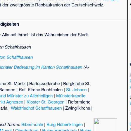
t der zweitgrösste Rebbaukanton der Deutschschweiz.
digkeiten
r Altstadt thront, ist das Wahrzeichen der Stadt
ton Schaffhausen
nton Schaffhausen
ationaler Bedeutung im Kanton Schaffhausen
(A-
che St. Moritz
|
Barfüsserkirche
|
Bergkirche St.
e Ramsen
|
Ref. Kirche Buchthalen
|
St. Johann
|
und Münster zu Allerheiligen
|
Münsterkapelle
ankt Agnesen
|
Kloster St. Georgen
|
Reformierte
aria
|
Waldfriedhof Schaffhausen
|
Zwinglikirche
|
und Türme:
Bibermühle
|
Burg Hohenklingen
|
Munot
|
Obertorturm
|
Ruine Hartenkirch
|
Ruine