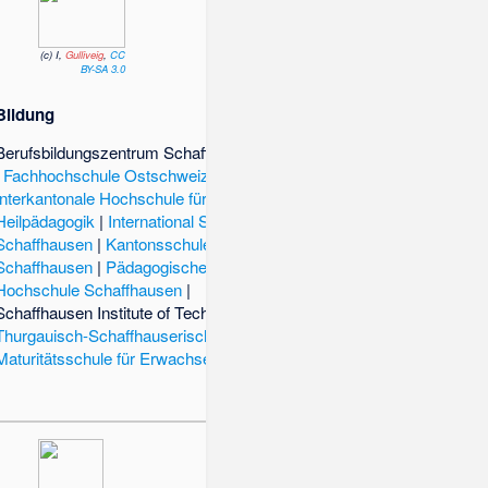
(c) I,
Gulliveig
,
CC
BY-SA 3.0
Bildung
Berufsbildungszentrum Schaffhausen
|
Fachhochschule Ostschweiz
|
Interkantonale Hochschule für
Heilpädagogik
|
International School of
Schaffhausen
|
Kantonsschule
Schaffhausen
|
Pädagogische
Hochschule Schaffhausen
|
Schaffhausen Institute of Technology
|
Thurgauisch-Schaffhauserische
Maturitätsschule für Erwachsene