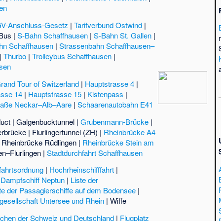
en
V-Anschluss-Gesetz
|
Tarifverbund Ostwind
|
nBus
|
S-Bahn Schaffhausen
|
S-Bahn St. Gallen
|
hn Schaffhausen
|
Strassenbahn Schaffhausen–
|
Thurbo
|
Trolleybus Schaffhausen
|
usen
rand Tour of Switzerland
|
Hauptstrasse 4
|
asse 14
|
Hauptstrasse 15
|
Kistenpass
|
aße Neckar–Alb–Aare
|
Schaarenautobahn E41
uct
|
Galgenbucktunnel
|
Grubenmann-Brücke
|
gerbrücke
|
Flurlingertunnel (ZH)
|
Rheinbrücke A4
|
Rheinbrücke Rüdlingen
|
Rheinbrücke Stein am
n–Flurlingen
|
Stadtdurchfahrt Schaffhausen
fahrtsordnung
|
Hochrheinschifffahrt
|
|
Dampfschiff Neptun
|
Liste der
ste der Passagierschiffe auf dem Bodensee
|
sgesellschaft Untersee und Rhein
|
Wiffe
ischen der Schweiz und Deutschland
|
Flugplatz