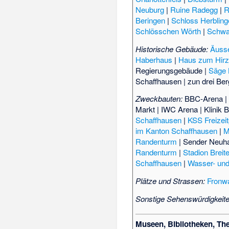
Neuburg
|
Ruine Radegg
|
R
Beringen
|
Schloss Herblin
Schlösschen Wörth
|
Schwa
Historische Gebäude:
Äusse
Haberhaus
|
Haus zum Hir
Regierungsgebäude
|
Säge
Schaffhausen
|
zun drei Be
Zweckbauten:
BBC-Arena
Markt
|
IWC Arena
|
Klinik B
Schaffhausen
|
KSS Freizei
im Kanton Schaffhausen
|
M
Randenturm
|
Sender Neuha
Randenturm
|
Stadion Breit
Schaffhausen
|
Wasser- und 
Plätze und Strassen:
Fronw
Sonstige Sehenswürdigkeite
Museen, Bibliotheken, The