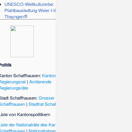
UNESCO-Weltkulturerbe:
Pfahlbausiedlung Weier I-III in
Thayngen
Politik
Kanton Schaffhausen:
Kantonsrat
|
Regierungsrat
|
Amtierende
Regierungsräte
Stadt Schaffhausen:
Grosser Stadtrat
Schaffhausen
|
Stadtrat Schaffhausen
Liste von Kantonspolitikern
Liste der Nationalräte des Kantons
Schaffhausen
|
Nationalratswahlkreis