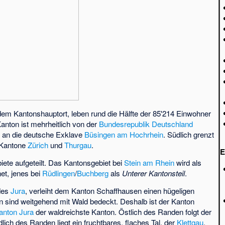
dem Kantonshauptort, leben rund die Hälfte der 85'214 Einwohner
anton ist mehrheitlich von der
Bundesrepublik Deutschland
 an die deutsche Exklave
Büsingen am Hochrhein
. Südlich grenzt
 Kantone
Zürich
und
Thurgau
.
E
ebiete aufgeteilt. Das Kantonsgebiet bei
Stein am Rhein
wird als
et, jenes bei
Rüdlingen
/
Buchberg
als
Unterer Kantonsteil
.
 des
Jura
, verleiht dem Kanton Schaffhausen einen hügeligen
 sind weitgehend mit Wald bedeckt. Deshalb ist der Kanton
anton Jura
der waldreichste Kanton. Östlich des Randen folgt der
dlich des Randen liegt ein fruchtbares, flaches Tal, der
Klettgau
.