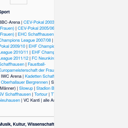
Sport
BBC-Arena
|
CEV-Pokal 2003/04
(Frauen)
|
CEV-Pokal 2005/06
(Frauen)
|
EHC Schaffhausen
|
EHF
Champions League 2007/08
|
EHF-
Pokal 2009/10
|
EHF Champions
League 2010/11
|
EHF Champions
League 2011/12
|
FC Neunkirch
|
FC
Schaffhausen
|
Faustball-
Europameisterschaft der Frauen 2000
|
IWC Arena
|
Kadetten Schaffhausen
|
Oberhallauer Bergrennen
|
SHV-Cup
(Männer)
|
Slowup
|
Stadion Breite
|
SV Schaffhausen
|
Tortour
|
TTC
Neuhausen
|
VC Kanti
|
alle Artikel
Musik, Kultur, Wissenschaft und