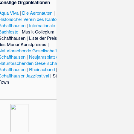
sonstige Organisationen
Aqua Viva
|
Die Aeronauten
|
Historischer Verein des Kantons
Schaffhausen
|
Internationale
Bachfeste
|
Musik-Collegium
Schaffhausen
|
Liste der Preisträger
des Manor Kunstpreises
|
Naturforschende Gesellschaft
Schaffhausen
|
Neujahrsblatt der
Naturforschenden Gesellschaft
Schaffhausen
|
Rheinaubund
|
Schaffhauser Jazzfestival
|
Stars in
Town