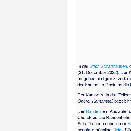
In der
Stadt Schaffhausen
, 
(31. Dezember 2022). Der K
umgeben und grenzt zudem
der Kanton im Rhein an die
Der Kanton ist in drei Teilg
Oberer Kantonsteil
bezeichn
Der
Randen
, ein Ausläufer
Charakter. Die Randenhöhen
Schaffhausen neben dem
K
ebenfalls hügelige
Reiat
. Sü