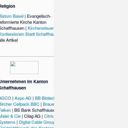
Religion
Bistum Basel
|
Evangelisch-
reformierte Kirche Kanton
Schaffhausen
|
Kirchensteuer
|
Konfessionen Stadt Schaffhausen
|
alle Artikel
Unternehmen im Kanton
Schaffhausen
AGCO
|
Axpo AG
|
BB Biotech
|
Behr
Bircher Cellpack BBC
|
Brauerei
Falken
|
BS Bank Schaffhausen
|
Carl
Maier & Cie
|
Cilag AG
|
Citrix
Systems
|
Digital Cable Group
|
Elektrizitätswerk des Kantons