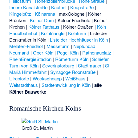
Heliosturm
|
Hohenzollernbrücke
|
Hohe Straße
|
Innere Kanalstraße
|
Kaufhof
|
Keupstraße
|
Klingelpütz
|
Kölnarena
|
maxCologne
|
Kölner
Brücken
|
Kölner Dom
|
Kölner Friedhöfe
|
Kölner
Kirchen
|
Kölner Rathaus
|
Kölner Straßen
|
Köln
Hauptbahnhof
|
Kölntriangle
|
Kölnturm
|
Liste der
Denkmäler in Köln
|
Liste der Hochhäuser in Köln
|
Melaten-Friedhof
|
Messeturm
|
Neptunbad
|
Neumarkt
|
Oper Köln
|
Pegel Köln
|
Rathenauplatz
|
RheinEnergieStadion
|
Römerturm Köln
|
Schiefer
Turm von Köln
|
Severinstorburg
|
Stadtmauer
|
St.
Mariä Himmelfahrt
|
Synagoge Roonstraße
|
Ulrepforte
|
Weckschnapp
|
Weißhaus
|
Weltstadthaus
|
Stadtentwicklung in Köln
|
alle
Kölner Bauwerke
Romanische Kirchen Kölns
Groß St. Martin