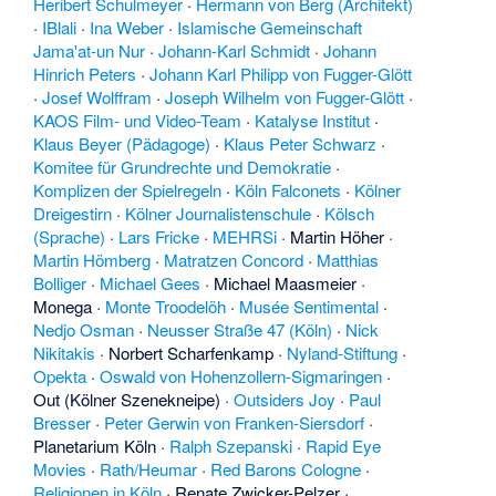
Heribert Schulmeyer
·
Hermann von Berg (Architekt)
·
IBlali
·
Ina Weber
·
Islamische Gemeinschaft
Jama'at-un Nur
·
Johann-Karl Schmidt
·
Johann
Hinrich Peters
·
Johann Karl Philipp von Fugger-Glött
·
Josef Wolffram
·
Joseph Wilhelm von Fugger-Glött
·
KAOS Film- und Video-Team
·
Katalyse Institut
·
Klaus Beyer (Pädagoge)
·
Klaus Peter Schwarz
·
Komitee für Grundrechte und Demokratie
·
Komplizen der Spielregeln
·
Köln Falconets
·
Kölner
Dreigestirn
·
Kölner Journalistenschule
·
Kölsch
(Sprache)
·
Lars Fricke
·
MEHRSi
·
Martin Höher
·
Martin Hömberg
·
Matratzen Concord
·
Matthias
Bolliger
·
Michael Gees
·
Michael Maasmeier
·
Monega
·
Monte Troodelöh
·
Musée Sentimental
·
Nedjo Osman
·
Neusser Straße 47 (Köln)
·
Nick
Nikitakis
·
Norbert Scharfenkamp
·
Nyland-Stiftung
·
Opekta
·
Oswald von Hohenzollern-Sigmaringen
·
Out (Kölner Szenekneipe)
·
Outsiders Joy
·
Paul
Bresser
·
Peter Gerwin von Franken-Siersdorf
·
Planetarium Köln
·
Ralph Szepanski
·
Rapid Eye
Movies
·
Rath/Heumar
·
Red Barons Cologne
·
Religionen in Köln
·
Renate Zwicker-Pelzer
·