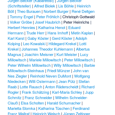
Jürgen Becker (Kabarettist)
|
Jürgen Becker
(Schriftsteller)
|
Alfred Biolek
|
Lis Böhle
|
Heinrich
Böll
|
Theo Burauen
|
Norbert Burger
|
René Deltgen
|
Tommy Engel
|
Peter Fröhlich
|
Christoph Gottwald
|
Volker Gröbe
|
Josef Haubrich
|
Peter Heinrichs
|
Herbert Hennies
|
Katharina Henot
|
Eduard
Hermann
|
Trude Herr
|
Hans Imhoff
|
Metin Kaplan
|
Karl Karst
|
Gaby Köster
|
Gerd Köster
|
Adolph
Kolping
|
Leo Kowalski
|
Hildegard Krekel
|
Lotti
Krekel
|
Johannes Theodor Kuhlemann
|
Albertus
Magnus
|
Joachim Meisner
|
Kurt Meister
|
Lucy
Millowitsch
|
Mariele Millowitsch
|
Peter Millowitsch
|
Peter Wilhelm Millowitsch
|
Willy Millowitsch
|
Barbie
Millowitsch-Steinhaus
|
Friedl Münzer
|
John van
Nes Ziegler
|
Reinhold Neven DuMont
|
Wolfgang
Niedecken
|
Willi Ostermann
|
Jean Pütz
|
Stefan
Raab
|
Lotte Rausch
|
Anton Räderscheidt
|
Richard
Rogler
|
Frank Schätzing
|
Karl-Maria Schley
|
Jupp
Schmitz
|
Franz Schneider
|
Wilhelm Schneider-
Clauß
|
Elsa Scholten
|
Harald Schumacher
|
Marietta Slomka
|
Katharina Tüschen
|
Ferdinand
Franz Wallraf
|
Heinrich Welsch
|
Jürgen Zeltinger