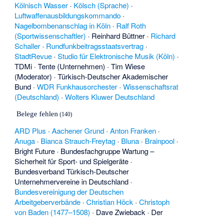
Kölnisch Wasser
·
Kölsch (Sprache)
·
Luftwaffenausbildungskommando
·
Nagelbombenanschlag in Köln
·
Ralf Roth
(Sportwissenschaftler)
·
Reinhard Büttner
·
Richard
Schaller
·
Rundfunkbeitragsstaatsvertrag
·
StadtRevue
·
Studio für Elektronische Musik (Köln)
·
TDMi
·
Tente (Unternehmen)
·
Tim Wiese
(Moderator)
·
Türkisch-Deutscher Akademischer
Bund
·
WDR Funkhausorchester
·
Wissenschaftsrat
(Deutschland)
·
Wolters Kluwer Deutschland
Belege fehlen
(140)
ARD Plus
·
Aachener Grund
·
Anton Franken
·
Anuga
·
Bianca Strauch-Freytag
·
Bluna
·
Brainpool
·
Bright Future
·
Bundesfachgruppe Wartung –
Sicherheit für Sport- und Spielgeräte
·
Bundesverband Türkisch-Deutscher
Unternehmervereine in Deutschland
·
Bundesvereinigung der Deutschen
Arbeitgeberverbände
·
Christian Höck
·
Christoph
von Baden (1477–1508)
·
Dave Zwieback
·
Der