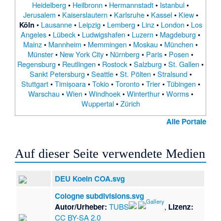
Heidelberg
•
Heilbronn
•
Hermannstadt
•
Istanbul
•
Jerusalem
•
Kaiserslautern
•
Karlsruhe
•
Kassel
•
Kiew
•
•
Lausanne
•
Leipzig
•
Lemberg
•
Linz
•
London
•
Los
Köln
Angeles
•
Lübeck
•
Ludwigshafen
•
Luzern
•
Magdeburg
•
Mainz
•
Mannheim
•
Memmingen
•
Moskau
•
München
•
Münster
•
New York City
•
Nürnberg
•
Paris
•
Posen
•
Regensburg
•
Reutlingen
•
Rostock
•
Salzburg
•
St. Gallen
•
Sankt Petersburg
•
Seattle
•
St. Pölten
•
Stralsund
•
Stuttgart
•
Timișoara
•
Tokio
•
Toronto
•
Trier
•
Tübingen
•
Warschau
•
Wien
•
Windhoek
•
Winterthur
•
Worms
•
Wuppertal
•
Zürich
Alle Portale
Auf dieser Seite verwendete Medien
DEU Koeln COA.svg
Cologne subdivisions.svg
Autor/Urheber:
TUBS
,
Lizenz:
CC BY-SA 2.0