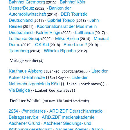
Bahnhof Gremberg
·
Bahnhof Köln
(2015)
Messe/Deutz
·
Banken der
(2022)
Automobilwirtschaft
·
DER Touristik
(2014)
Deutschland
·
Gabriel Toledo
·
Jahn
(2017)
(2018)
Reisen
·
Koordinationsrat der Muslime in
(2011)
Deutschland
·
Kölner Ringe
·
Lufthansa
·
(2022)
(2017)
Lufthansa Group
·
Milko Bjelica
·
Musical
(2020)
(2014)
Dome
·
OK Kid
·
Pure-Liner 2
·
(2019)
(2018)
(2019)
Tjaereborg
·
Wilhelm Riphahn
(2014)
(2012)
Vorlage veraltet
(4)
Kaufhaus Alsberg
·
Liste der
{{
Linked Coordinates
}}
Kölner U-Bahnhöfe
·
Liste der
{{
SortKey
}}
Naturschutzgebiete in Köln
·
{{
Linked Coordinates
}}
Via Belgica
{{
Linked Coordinates
}}
Defekter Weblink
(auf max. 150 Artikel beschränkt)
2254
·
@mediasres
·
ARD ZDF Deutschlandradio
Beitragsservice
·
ARD.ZDF medienakademie
·
Aachener Grund
·
Aachener Siedlungs- und
Wohnungsgesellschaft
·
Aachener Weiher
·
Aaron