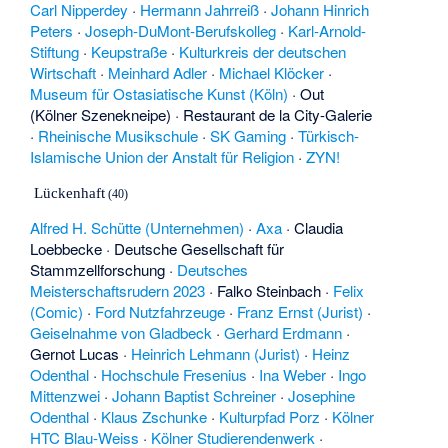
Carl Nipperdey
·
Hermann Jahrreiß
·
Johann Hinrich
Peters
·
Joseph-DuMont-Berufskolleg
·
Karl-Arnold-
Stiftung
·
Keupstraße
·
Kulturkreis der deutschen
Wirtschaft
·
Meinhard Adler
·
Michael Klöcker
·
Museum für Ostasiatische Kunst (Köln)
·
Out
(Kölner Szenekneipe)
·
Restaurant de la City-Galerie
·
Rheinische Musikschule
·
SK Gaming
·
Türkisch-
Islamische Union der Anstalt für Religion
·
ZYN!
Lückenhaft
(40)
Alfred H. Schütte (Unternehmen)
·
Axa
·
Claudia
Loebbecke
·
Deutsche Gesellschaft für
Stammzellforschung
·
Deutsches
Meisterschaftsrudern 2023
·
Falko Steinbach
·
Felix
(Comic)
·
Ford Nutzfahrzeuge
·
Franz Ernst (Jurist)
·
Geiselnahme von Gladbeck
·
Gerhard Erdmann
·
Gernot Lucas
·
Heinrich Lehmann (Jurist)
·
Heinz
Odenthal
·
Hochschule Fresenius
·
Ina Weber
·
Ingo
Mittenzwei
·
Johann Baptist Schreiner
·
Josephine
Odenthal
·
Klaus Zschunke
·
Kulturpfad Porz
·
Kölner
HTC Blau-Weiss
·
Kölner Studierendenwerk
·