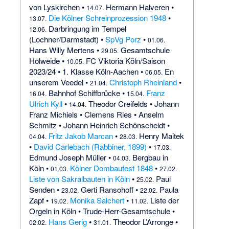
von Lyskirchen
•
Hermann Halveren
•
14.07.
Die Kölner Schreinprozession 1948
•
13.07.
Darbringung im Tempel
12.06.
(Lochner/Darmstadt)
•
SpVg Porz
•
01.06.
Hans Willy Mertens
•
Gesamtschule
29.05.
Holweide
•
FC Viktoria Köln/Saison
10.05.
2023/24
•
1. Klasse Köln-Aachen
•
En
06.05.
unserem Veedel
•
Christoph Rheinland
•
21.04.
Bahnhof Schiffbrücke
•
Franz
16.04.
15.04.
Ulrich Kyll
•
Theodor Creifelds
•
Johann
14.04.
Franz Michiels
•
Clemens Ries
•
Anselm
Schmitz
•
Johann Heinrich Schönscheidt
•
Fritz Jakob Marcan
•
Henry Maitek
04.04.
28.03.
•
David Carlebach (Rabbiner, 1899)
•
17.03.
Edmund Joseph Müller
•
Bergbau in
04.03.
Köln
•
Kölner Dombaufest 1848
•
01.03.
27.02.
Liste von Sakralbauten in Köln
•
Paul
25.02.
Senden
•
Gerti Ransohoff
•
Paula
23.02.
22.02.
Zapf
•
Monika Salchert
•
Liste der
19.02.
11.02.
Orgeln in Köln
•
Trude-Herr-Gesamtschule
•
Hans Gerig
•
Theodor L’Arronge
•
02.02.
31.01.