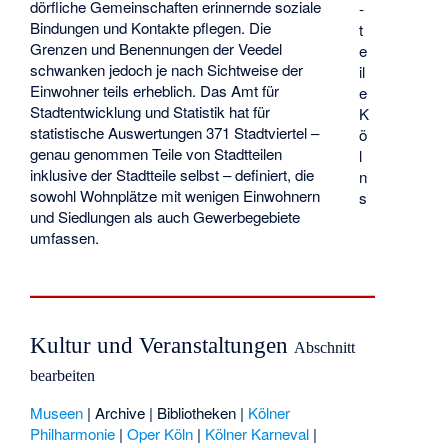
dörfliche Gemeinschaften erinnernde soziale
-
Bindungen und Kontakte pflegen. Die
t
Grenzen und Benennungen der Veedel
e
schwanken jedoch je nach Sichtweise der
il
Einwohner teils erheblich. Das Amt für
e
Stadtentwicklung und Statistik hat für
K
statistische Auswertungen 371 Stadtviertel –
ö
genau genommen Teile von Stadtteilen
l
inklusive der Stadtteile selbst – definiert, die
n
sowohl Wohnplätze mit wenigen Einwohnern
s
und Siedlungen als auch Gewerbegebiete
umfassen.
Kultur und Veranstaltungen
Abschnitt
bearbeiten
Museen
|
Archive
|
Bibliotheken
|
Kölner
Philharmonie
|
Oper Köln
|
Kölner Karneval
|