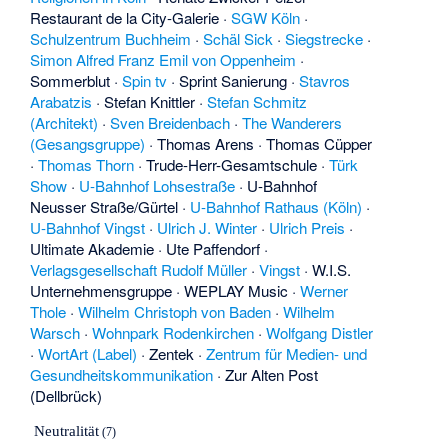
Restaurant de la City-Galerie
·
SGW Köln
·
Schulzentrum Buchheim
·
Schäl Sick
·
Siegstrecke
·
Simon Alfred Franz Emil von Oppenheim
·
Sommerblut
·
Spin tv
·
Sprint Sanierung
·
Stavros
Arabatzis
·
Stefan Knittler
·
Stefan Schmitz
(Architekt)
·
Sven Breidenbach
·
The Wanderers
(Gesangsgruppe)
·
Thomas Arens
·
Thomas Cüpper
·
Thomas Thorn
·
Trude-Herr-Gesamtschule
·
Türk
Show
·
U-Bahnhof Lohsestraße
·
U-Bahnhof
Neusser Straße/Gürtel
·
U-Bahnhof Rathaus (Köln)
·
U-Bahnhof Vingst
·
Ulrich J. Winter
·
Ulrich Preis
·
Ultimate Akademie
·
Ute Paffendorf
·
Verlagsgesellschaft Rudolf Müller
·
Vingst
·
W.I.S.
Unternehmensgruppe
·
WEPLAY Music
·
Werner
Thole
·
Wilhelm Christoph von Baden
·
Wilhelm
Warsch
·
Wohnpark Rodenkirchen
·
Wolfgang Distler
·
WortArt (Label)
·
Zentek
·
Zentrum für Medien- und
Gesundheitskommunikation
·
Zur Alten Post
(Dellbrück)
Neutralität
(7)