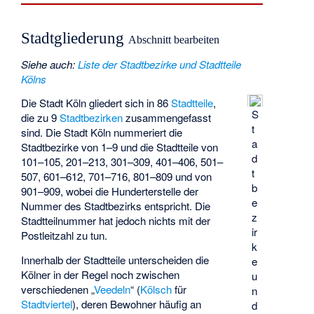
Stadtgliederung
Abschnitt bearbeiten
Siehe auch
:
Liste der Stadtbezirke und Stadtteile
Kölns
Die Stadt Köln gliedert sich in 86
Stadtteile
,
S
die zu 9
Stadtbezirken
zusammengefasst
t
sind. Die Stadt Köln nummeriert die
a
Stadtbezirke von 1–9 und die Stadtteile von
d
101–105, 201–213, 301–309, 401–406, 501–
t
507, 601–612, 701–716, 801–809 und von
b
901–909, wobei die Hunderterstelle der
e
Nummer des Stadtbezirks entspricht. Die
z
Stadtteilnummer hat jedoch nichts mit der
ir
Postleitzahl zu tun.
k
Innerhalb der Stadtteile unterscheiden die
e
Kölner in der Regel noch zwischen
u
verschiedenen „
Veedeln
“ (
Kölsch
für
n
Stadtviertel
), deren Bewohner häufig an
d