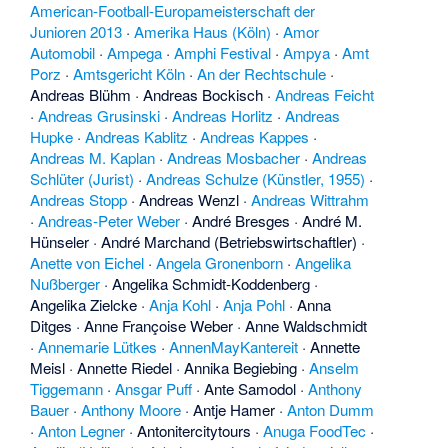
American-Football-Europameisterschaft der
Junioren 2013
·
Amerika Haus (Köln)
·
Amor
Automobil
·
Ampega
·
Amphi Festival
·
Ampya
·
Amt
Porz
·
Amtsgericht Köln
·
An der Rechtschule
·
Andreas Blühm
·
Andreas Bockisch
·
Andreas Feicht
·
Andreas Grusinski
·
Andreas Horlitz
·
Andreas
Hupke
·
Andreas Kablitz
·
Andreas Kappes
·
Andreas M. Kaplan
·
Andreas Mosbacher
·
Andreas
Schlüter (Jurist)
·
Andreas Schulze (Künstler, 1955)
·
Andreas Stopp
·
Andreas Wenzl
·
Andreas Wittrahm
·
Andreas-Peter Weber
·
André Bresges
·
André M.
Hünseler
·
André Marchand (Betriebswirtschaftler)
·
Anette von Eichel
·
Angela Gronenborn
·
Angelika
Nußberger
·
Angelika Schmidt-Koddenberg
·
Angelika Zielcke
·
Anja Kohl
·
Anja Pohl
·
Anna
Ditges
·
Anne Françoise Weber
·
Anne Waldschmidt
·
Annemarie Lütkes
·
AnnenMayKantereit
·
Annette
Meisl
·
Annette Riedel
·
Annika Begiebing
·
Anselm
Tiggemann
·
Ansgar Puff
·
Ante Samodol
·
Anthony
Bauer
·
Anthony Moore
·
Antje Hamer
·
Anton Dumm
·
Anton Legner
·
Antonitercitytours
·
Anuga FoodTec
·