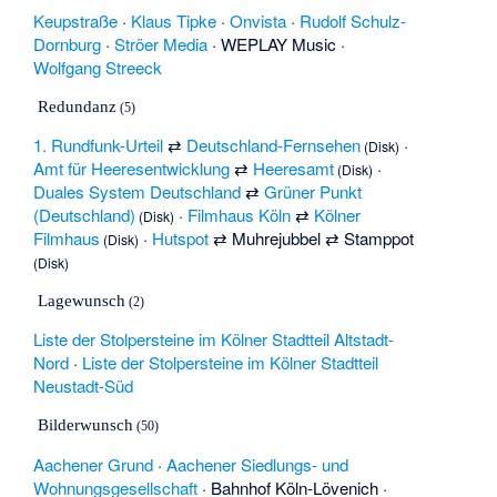
Keupstraße
·
Klaus Tipke
·
Onvista
·
Rudolf Schulz-
Dornburg
·
Ströer Media
·
WEPLAY Music
·
Wolfgang Streeck
Redundanz
(5)
1. Rundfunk-Urteil
⇄
Deutschland-Fernsehen
·
(Disk)
Amt für Heeresentwicklung
⇄
Heeresamt
·
(Disk)
Duales System Deutschland
⇄
Grüner Punkt
(Deutschland)
·
Filmhaus Köln
⇄
Kölner
(Disk)
Filmhaus
·
Hutspot
⇄
Muhrejubbel
⇄
Stamppot
(Disk)
(Disk)
Lagewunsch
(2)
Liste der Stolpersteine im Kölner Stadtteil Altstadt-
Nord
·
Liste der Stolpersteine im Kölner Stadtteil
Neustadt-Süd
Bilderwunsch
(50)
Aachener Grund
·
Aachener Siedlungs- und
Wohnungsgesellschaft
·
Bahnhof Köln-Lövenich
·