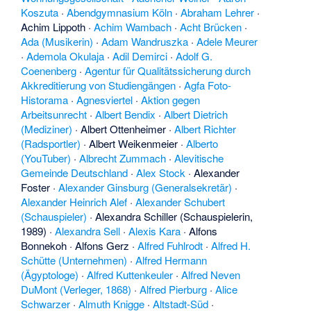
Koszuta
·
Abendgymnasium Köln
·
Abraham Lehrer
·
Achim Lippoth
·
Achim Wambach
·
Acht Brücken
·
Ada (Musikerin)
·
Adam Wandruszka
·
Adele Meurer
·
Ademola Okulaja
·
Adil Demirci
·
Adolf G.
Coenenberg
·
Agentur für Qualitätssicherung durch
Akkreditierung von Studiengängen
·
Agfa Foto-
Historama
·
Agnesviertel
·
Aktion gegen
Arbeitsunrecht
·
Albert Bendix
·
Albert Dietrich
(Mediziner)
·
Albert Ottenheimer
·
Albert Richter
(Radsportler)
·
Albert Weikenmeier
·
Alberto
(YouTuber)
·
Albrecht Zummach
·
Alevitische
Gemeinde Deutschland
·
Alex Stock
·
Alexander
Foster
·
Alexander Ginsburg (Generalsekretär)
·
Alexander Heinrich Alef
·
Alexander Schubert
(Schauspieler)
·
Alexandra Schiller (Schauspielerin,
1989)
·
Alexandra Sell
·
Alexis Kara
·
Alfons
Bonnekoh
·
Alfons Gerz
·
Alfred Fuhlrodt
·
Alfred H.
Schütte (Unternehmen)
·
Alfred Hermann
(Ägyptologe)
·
Alfred Kuttenkeuler
·
Alfred Neven
DuMont (Verleger, 1868)
·
Alfred Pierburg
·
Alice
Schwarzer
·
Almuth Knigge
·
Altstadt-Süd
·