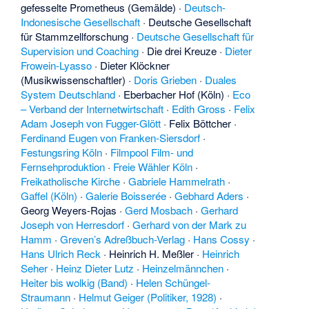
gefesselte Prometheus (Gemälde)
·
Deutsch-
Indonesische Gesellschaft
·
Deutsche Gesellschaft
für Stammzellforschung
·
Deutsche Gesellschaft für
Supervision und Coaching
·
Die drei Kreuze
·
Dieter
Frowein-Lyasso
·
Dieter Klöckner
(Musikwissenschaftler)
·
Doris Grieben
·
Duales
System Deutschland
·
Eberbacher Hof (Köln)
·
Eco
– Verband der Internetwirtschaft
·
Edith Gross
·
Felix
Adam Joseph von Fugger-Glött
·
Felix Böttcher
·
Ferdinand Eugen von Franken-Siersdorf
·
Festungsring Köln
·
Filmpool Film- und
Fernsehproduktion
·
Freie Wähler Köln
·
Freikatholische Kirche
·
Gabriele Hammelrath
·
Gaffel (Köln)
·
Galerie Boisserée
·
Gebhard Aders
·
Georg Weyers-Rojas
·
Gerd Mosbach
·
Gerhard
Joseph von Herresdorf
·
Gerhard von der Mark zu
Hamm
·
Greven’s Adreßbuch-Verlag
·
Hans Cossy
·
Hans Ulrich Reck
·
Heinrich H. Meßler
·
Heinrich
Seher
·
Heinz Dieter Lutz
·
Heinzelmännchen
·
Heiter bis wolkig (Band)
·
Helen Schüngel-
Straumann
·
Helmut Geiger (Politiker, 1928)
·