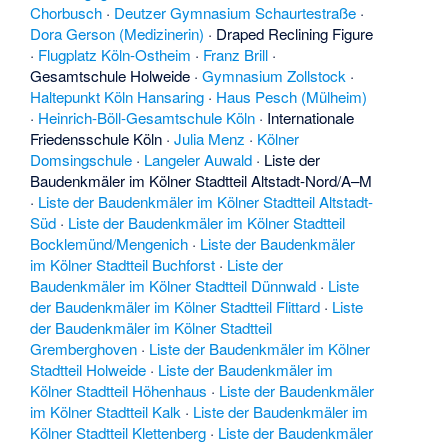
Chorbusch
·
Deutzer Gymnasium Schaurtestraße
·
Dora Gerson (Medizinerin)
·
Draped Reclining Figure
·
Flugplatz Köln-Ostheim
·
Franz Brill
·
Gesamtschule Holweide
·
Gymnasium Zollstock
·
Haltepunkt Köln Hansaring
·
Haus Pesch (Mülheim)
·
Heinrich-Böll-Gesamtschule Köln
·
Internationale
Friedensschule Köln
·
Julia Menz
·
Kölner
Domsingschule
·
Langeler Auwald
·
Liste der
Baudenkmäler im Kölner Stadtteil Altstadt-Nord/A–M
·
Liste der Baudenkmäler im Kölner Stadtteil Altstadt-
Süd
·
Liste der Baudenkmäler im Kölner Stadtteil
Bocklemünd/Mengenich
·
Liste der Baudenkmäler
im Kölner Stadtteil Buchforst
·
Liste der
Baudenkmäler im Kölner Stadtteil Dünnwald
·
Liste
der Baudenkmäler im Kölner Stadtteil Flittard
·
Liste
der Baudenkmäler im Kölner Stadtteil
Gremberghoven
·
Liste der Baudenkmäler im Kölner
Stadtteil Holweide
·
Liste der Baudenkmäler im
Kölner Stadtteil Höhenhaus
·
Liste der Baudenkmäler
im Kölner Stadtteil Kalk
·
Liste der Baudenkmäler im
Kölner Stadtteil Klettenberg
·
Liste der Baudenkmäler