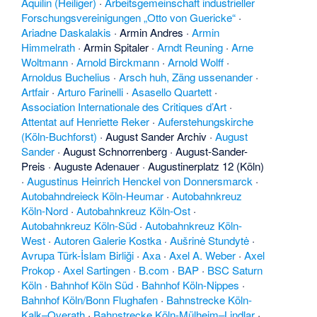
Aquilin (Heiliger)
·
Arbeitsgemeinschaft industrieller
Forschungsvereinigungen „Otto von Guericke“
·
Ariadne Daskalakis
·
Armin Andres
·
Armin
Himmelrath
·
Armin Spitaler
·
Arndt Reuning
·
Arne
Woltmann
·
Arnold Birckmann
·
Arnold Wolff
·
Arnoldus Buchelius
·
Arsch huh, Zäng ussenander
·
Artfair
·
Arturo Farinelli
·
Asasello Quartett
·
Association Internationale des Critiques d’Art
·
Attentat auf Henriette Reker
·
Auferstehungskirche
(Köln-Buchforst)
·
August Sander Archiv
·
August
Sander
·
August Schnorrenberg
·
August-Sander-
Preis
·
Auguste Adenauer
·
Augustinerplatz 12 (Köln)
·
Augustinus Heinrich Henckel von Donnersmarck
·
Autobahndreieck Köln-Heumar
·
Autobahnkreuz
Köln-Nord
·
Autobahnkreuz Köln-Ost
·
Autobahnkreuz Köln-Süd
·
Autobahnkreuz Köln-
West
·
Autoren Galerie Kostka
·
Aušrinė Stundytė
·
Avrupa Türk-İslam Birliği
·
Axa
·
Axel A. Weber
·
Axel
Prokop
·
Axel Sartingen
·
B.com
·
BAP
·
BSC Saturn
Köln
·
Bahnhof Köln Süd
·
Bahnhof Köln-Nippes
·
Bahnhof Köln/Bonn Flughafen
·
Bahnstrecke Köln-
Kalk–Overath
·
Bahnstrecke Köln-Mülheim–Lindlar
·