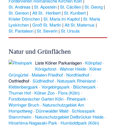
Förderverein Romanische Kirchen Köln
|
St. Andreas
|
St. Aposteln
|
St. Cäcilien
|
St. Georg
|
St. Gereon
|
Alt St. Heribert
|
St. Kunibert
|
Krieler Dömchen
|
St. Maria im Kapitol
|
St. Maria
Lyskirchen
|
Groß St. Martin
|
Alt St. Maternus
|
St. Pantaleon
|
St. Severin
|
St. Ursula
Natur und Grünflächen
Liste Kölner Parkanlagen
·
Kölnpfad
·
Königsforst
·
Wahner Heide
·
Kölner
Grüngürtel
·
Melaten-Friedhof
·
Nordfriedhof
·
Ostfriedhof
·
Südfriedhof
·
Naturpark Rheinland
·
Klettenbergpark
·
Vorgebirgspark
·
Blücherpark
·
Thurner Hof
·
Kölner Zoo
·
Flora (Köln)
·
Forstbotanischer Garten Köln
·
Rheinpark
·
Worringer Bruch
·
Naturschutzgebiet Am
Hornpottweg
·
Dünnwalder Wald
·
Schlosspark
Stammheim
·
Naturschutzgebiet Dellbrücker Heide
·
Hiroshima-Nagasaki-Park
·
Humboldtpark (Köln)