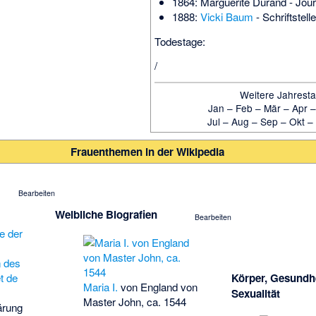
1864:
Marguerite Durand
- Jour
1888:
Vicki Baum
- Schriftstelle
Todestage:
/
Weitere Jahresta
Jan
–
Feb
–
Mär
–
Apr
Jul
–
Aug
–
Sep
–
Okt
–
Frauenthemen in der Wikipedia
Bearbeiten
Weibliche Biografien
Bearbeiten
Körper, Gesundh
Maria I.
von England von
Sexualität
Master John, ca. 1544
ärung