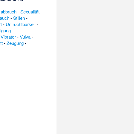
-
sabbruch
-
Sexualität
rauch
-
Stillen
-
t
-
Unfruchtbarkeit
-
tigung
-
-
Vibrator
-
Vulva
-
tt
-
Zeugung
-