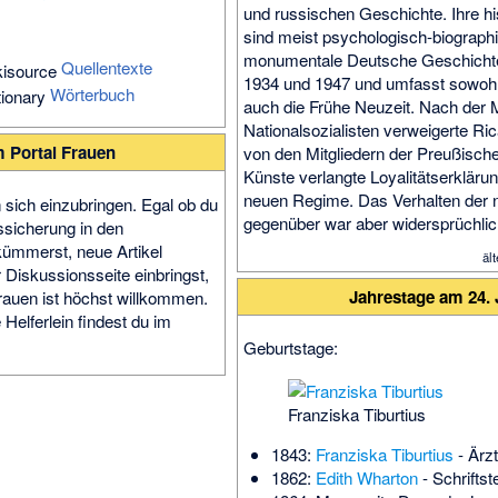
und russischen Geschichte. Ihre hi
sind meist psycho­logisch-biogra­ph
monumen­tale Deutsche Geschicht
Quellentexte
1934 und 1947 und um­fasst sowohl d
Wörterbuch
auch die Frühe Neu­zeit. Nach der 
National­sozialisten verweigerte R
m Portal Frauen
von den Mit­gliedern der Preußisc
Künste verlangte Loyalitäts­erklär
neuen Regime. Das Verhalten der n
n sich einzubringen. Egal ob du
gegen­über war aber wider­sprüchli
tssicherung in den
 kümmerst, neue Artikel
äl
r
Diskussionsseite
einbringst,
Jahrestage am 24.
Frauen ist höchst willkommen.
 Helferlein findest du im
Geburtstage:
Franziska Tiburtius
1843:
Franziska Tiburtius
- Ärzt
1862:
Edith Wharton
- Schriftste