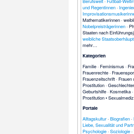
Berufswelt
·
Fußball-Weltm
und Regentinnen
·
Ingenie
Improvisationsmusikerinn
Mathematikerinnen
·
weibl
Nobelpreisträgerinnen
·
Ph
Staaten nach Einführungs
weibliche Staatsoberhäup
mehr…
Kategorien
Familie
·
Feminismus
·
Fr
Frauenrechte
·
Frauenspor
Frauenzeitschrift
·
Frauen 
Prostitution
·
Geschlechte
Geburtshilfe
·
Kosmetika
Prostitution
•
Sexualmediz
Portale
Alltagskultur
·
Biografien
·
Liebe, Sexualität und Part
Psychologie
·
Soziologie
·