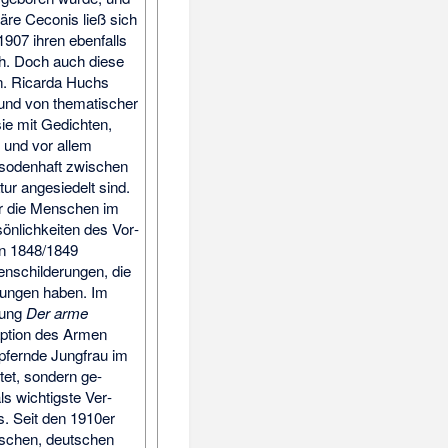
äre Ceconis ließ sich
907 ihren eben­falls
h. Doch auch diese
n. Ricarda Huchs
h und von thematischer
 sie mit Gedichten,
und vor allem
isoden­haft zwischen
ur ange­siedelt sind.
er die Menschen im
ön­lich­keiten des Vor­
n 1848/1849
­schilde­rungen, die
tungen haben. Im
lung
Der arme
ption des Armen
 opfernde Jung­frau im
ttet, sondern ge­
ls wichtigste Ver­
ls. Seit den 1910er
nischen, deutschen