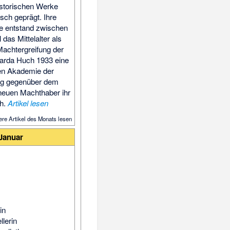
sto­rischen Werke
isch geprägt. Ihre
e entstand zwischen
as Mittel­alter als
Macht­ergreifung der
icarda Huch 1933 eine
hen Akademie der
ung gegen­über dem
euen Macht­haber ihr
ch.
Artikel lesen
tere Artikel des Monats lesen
 Januar
in
llerin