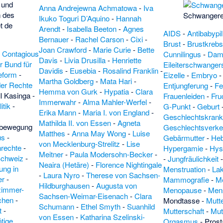
 und
Anna Andrejewna Achmatowa
-
Iva
n des
Schwangere
Ikuko Toguri D’Aquino
-
Hannah
t de
Arendt
-
Isabella Beeton
-
Agnes
AIDS
-
Antibabypil
Bernauer
-
Rachel Carson
-
Cixi
-
Brust
-
Brustkreb
Joan Crawford
-
Marie Curie
-
Bette
-
Contagious
Cunnilingus
-
Dam
Davis
-
Livia Drusilla
-
Henriette
r Bund für
Eileiterschwanger
Davidis
-
Eusebia
-
Rosalind Franklin
-
eform
-
Eizelle
-
Embryo
Martha Goldberg
-
Mata Hari
-
der Rechte
Entjungferung
-
Fe
Hemma von Gurk
-
Hypatia
-
Clara
ll Kasinga
-
Frauenleiden
-
Fru
Immerwahr
-
Alma Mahler-Werfel
-
itik
-
G-Punkt
-
Geburt
Erika Mann
-
Maria I. von England
-
-
Geschlechtskrank
Mathilda II. von Essen
-
Agneta
nbewegung
Geschlechtsverke
Matthes
-
Anna May Wong
-
Luise
us
-
Gebärmutter
-
He
von Mecklenburg-Strelitz
-
Lise
nrechte
-
Hypergamie
-
Hys
Meitner
-
Paula Modersohn-Becker
-
Schweiz
-
-
Jungfräulichkeit
Neaira (Hetäre)
-
Florence Nightingale
ung in
Menstruation
-
Lak
-
Laura Nyro
-
Therese von Sachsen-
er
-
Mammografie
-
M
Hildburghausen
-
Augusta von
zimmer-
Menopause
-
Mens
Sachsen-Weimar-Eisenach
-
Clara
chen
-
Mondtasse
-
Mutt
Schumann
-
Ethel Smyth
-
Suanhild
t
-
Mutterschaft
-
Mut
von Essen
-
Katharina Szelinski-
tige
Orgasmus
-
Prost