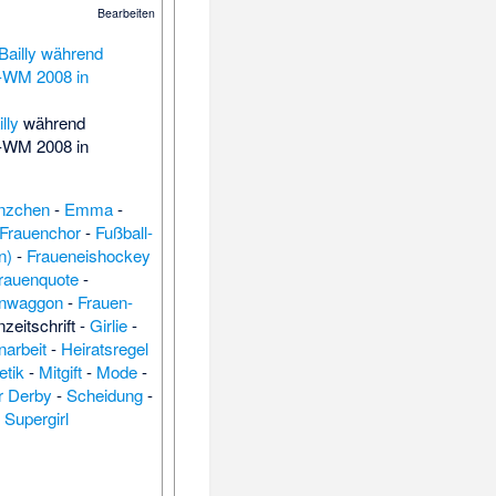
Bearbeiten
lly
während
n-WM 2008 in
nzchen
-
Emma
-
Frauenchor
-
Fußball-
n)
-
Fraueneishockey
rauenquote
-
enwaggon
-
Frauen-
zeitschrift
-
Girlie
-
narbeit
-
Heiratsregel
tik
-
Mitgift
-
Mode
-
r Derby
-
Scheidung
-
-
Supergirl