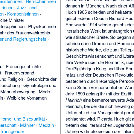
eisterinnen
·
Herrscherinnen
danach in München. Nach einer Aff
urinnen
·
Jazz- und
Huch 1905 scheiden und heiratete 1
en
·
Komponistinnen
·
geschiedenen Cousin Richard Huc
iche Minister
·
Ehe wurde 1914 wieder geschiede
ilosophinnen
·
Physikerinnen
·
literarisches Werk ist umfang­reic
jahr des Frauenwahlrechts
·
wie stilis­tischer Breite. So begann
ter und Regierungschefs
·
schrieb dann Dramen und Romane 
historische Werke, die zum Teil ep
Geschichts­wissenschaft und Literat
Ihre Werke über die Romantik, üb
au
·
Frauengeschichte
·
Dreißig­jährigen Krieg und über Pers
t
·
Frauenverband
·
märz und der Deutschen Revolutio
und Religion
·
Geschichte der
bestechen durch lebendige Personen
rforschung
·
Gynäkologie und
keine Scheu vor persön­lichen Wer
·
Männerbewegung
·
Mode
·
Jahr 1899 gelang ihr mit der Erzäh
in
·
Weibliche Vornamen
Heinrich
eine bemerkens­werte Ada
Heinrich, bei der die sich frei­willig
Unter­schied zur Vor­lage nicht gere
Homo- und Bisexualität
·
schlachtet wird. Ricarda Huch gilt a
nerschaft
·
Männer
·
Medizin
·
treterin des literarischen Jugend­sti
Transgender
Jahren widmete sie sich der italie