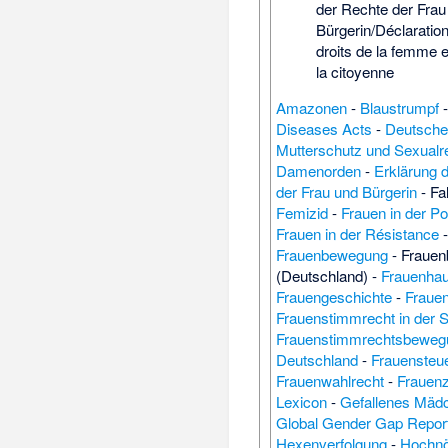
der Rechte der Frau
Bürgerin/Déclaratio
droits de la femme e
la citoyenne
Amazonen
-
Blaustrumpf
Diseases Acts
-
Deutsche
Mutterschutz und Sexualr
Damenorden
-
Erklärung 
der Frau und Bürgerin
-
Fa
Femizid
-
Frauen in der Pol
Frauen in der Résistance
Frauenbewegung
-
Fraue
(Deutschland)
-
Frauenha
Frauengeschichte
-
Fraue
Frauenstimmrecht in der 
Frauenstimmrechtsbeweg
Deutschland
-
Frauensteu
Frauenwahlrecht
-
Frauen
Lexicon
-
Gefallenes Mäd
Global Gender Gap Repor
Hexenverfolgung
-
Hochnö