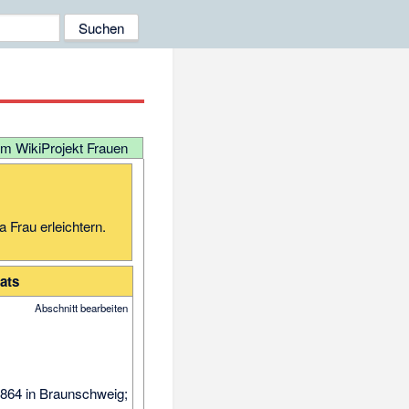
m WikiProjekt Frauen
 Frau erleichtern.
ats
Abschnitt bearbeiten
1864 in Braun­schweig;