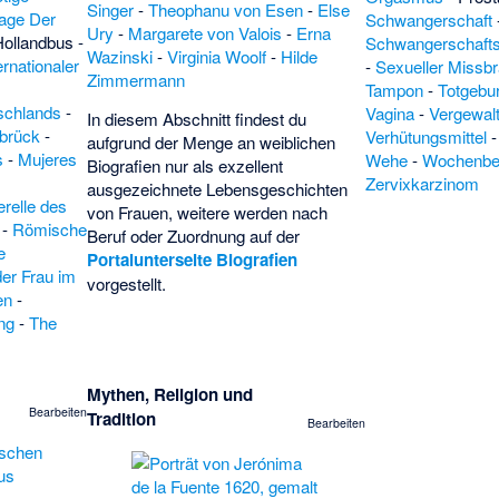
Singer
-
Theophanu von Esen
-
Else
lage Der
Schwangerschaft
Ury
-
Margarete von Valois
-
Erna
Hollandbus
-
Schwangerschaft
Wazinski
-
Virginia Woolf
-
Hilde
ernationaler
-
Sexueller Missb
Zimmermann
Tampon
-
Totgebur
schlands
-
Vagina
-
Vergewal
In diesem Abschnitt findest du
brück
-
Verhütungsmittel
aufgrund der Menge an weiblichen
s
-
Mujeres
Wehe
-
Wochenbe
Biografien nur als exzellent
Zervixkarzinom
ausgezeichnete Lebensgeschichten
relle des
von Frauen, weitere werden nach
-
Römische
Beruf oder Zuordnung auf der
e
Portalunterseite Biografien
der Frau im
vorgestellt.
en
-
ng
-
The
Mythen, Religion und
Bearbeiten
Tradition
Bearbeiten