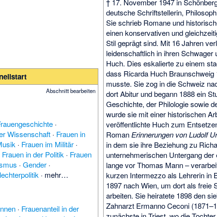
† 17. November 1947 in Schön­berg
deutsche Schrift­stellerin, Philo­soph
Sie schrieb Romane und historisch
einen konser­vativen und gleich­zeit
Stil geprägt sind. Mit 16 Jahren ver­
leiden­schaftlich in ihren Schwage
Huch. Dies eska­lierte zu einem sta
dass Ricarda Huch Braun­schweig 
ellstart
musste. Sie zog in die Schweiz na
Abschnitt bearbeiten
dort Abitur und begann 1888 ein St
Geschichte, der Philo­logie sowie d
wurde sie mit einer histor­ischen A
Frauengeschichte
·
ver­öffentlichte Huch zum Entsetzen
der Wissenschaft
·
Frauen in
Roman
Erinne­rungen von Ludolf 
Musik
·
Frauen im Militär
·
in dem sie ihre Bezie­hung zu Ric
·
Frauen in der Politik
·
Frauen
unter­nehme­rischen Unter­gang der
ismus
·
Gender
·
lange vor Thomas Mann – ver­arbei
echterpolitik
·
mehr…
kurzen Inter­mezzo als Lehrerin i
1897 nach Wien, um dort als freie Sc
arbeiten. Sie heiratete 1898 den s
Zahn­arzt Ermanno Ceconi (1871–1
innen
·
Frauenanteil in der
zunächste in Triest, wo die Tochte