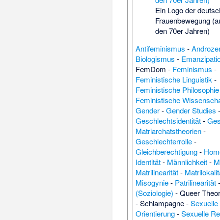
Ein Logo der deuts
Frauenbewegung (a
den 70er Jahren)
Antifeminismus
-
Androze
Biologismus
-
Emanzipati
FemDom
-
Feminismus
-
Feministische Linguistik
-
Feministische Philosophie
Feministische Wissenscha
Gender
-
Gender Studies
Geschlechtsidentität
-
Ges
Matriarchatstheorien
-
Geschlechterrolle
-
Gleichberechtigung
-
Homo
Identität
-
Männlichkeit
-
M
Matrilinearität
-
Matrilokalit
Misogynie
-
Patrilinearität
(Soziologie)
-
Queer Theo
-
Schlampagne
-
Sexuelle
Orientierung
-
Sexuelle Re