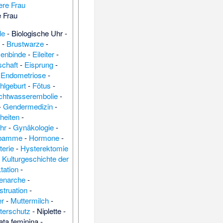
 Frau
le
-
Biologische Uhr
-
s
-
Brustwarze
-
enbinde
-
Eileiter
-
schaft
-
Eisprung
-
-
Endometriose
-
hlgeburt
-
Fötus
-
chtwasserembolie
-
-
Gendermedizin
-
heiten
-
hr
-
Gynäkologie
-
bamme
-
Hormone
-
terie
-
Hysterektomie
-
Kulturgeschichte der
tation
-
enarche
-
truation
-
er
-
Muttermilch
-
terschutz
-
Niplette
-
ata feminina
-