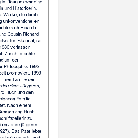
 im Taunus) war eine
in und Histo­rikerin.
e Werke, die durch
ig unkon­ventionellen
liebte sich Ricarda
r und Cousin Richard
dt­weiten Skandal, so
1886 ve­rlassen
ch Zürich, machte
udium der
er Philo­sophie. 1892
rbeit promoviert. 1893
 ihrer Familie den
Ursleu dem Jüngeren
,
hard Huch und den
 eigenen Familie –
tet. Nach einem
n Bremen zog Huch
hrift­stellerin zu
ieben Jahre jüngeren
927). Das Paar lebte
r geboren wurde, und