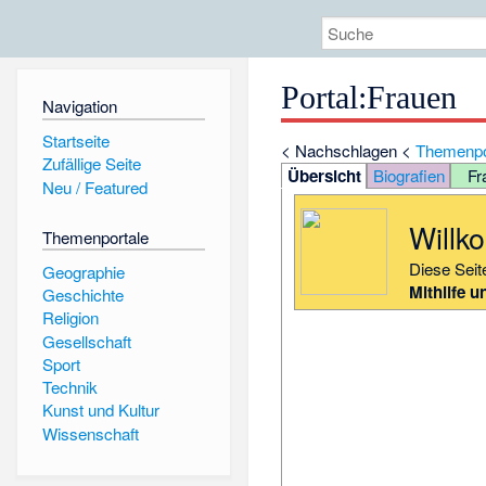
Portal
:
Frauen
Navigation
Startseite
<
Nachschlagen
<
Themenpo
Zufällige Seite
Übersicht
Biografien
Fr
Neu / Featured
Willk
Themenportale
Diese Seit
Geographie
Mithilfe
u
Geschichte
Religion
Gesellschaft
Sport
Technik
Kunst und Kultur
Wissenschaft