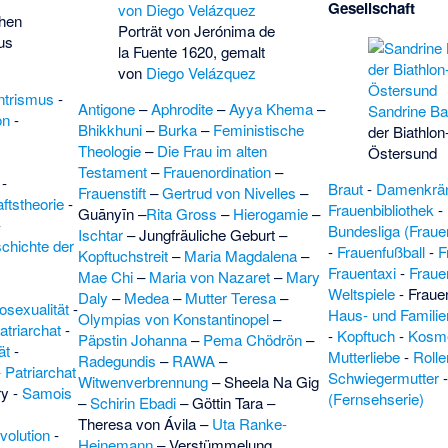
Gesellschaft
chen
Porträt von
Jerónima de
us
la Fuente
1620, gemalt
von
Diego Velázquez
ntrismus
-
Antigone
–
Aphrodite
–
Ayya Khema
–
Sandrine Bai
on
-
Bhikkhuni
–
Burka
–
Feministische
der Biathlo
Theologie
–
Die Frau im alten
Östersund
Testament
–
Frauenordination
–
-
Braut
-
Damenkrä
Frauenstift
–
Gertrud von Nivelles
–
ftstheorie
-
Frauenbibliothek
-
Guānyīn
–
Rita Gross
–
Hierogamie
–
-
Bundesliga (Fraue
Ischtar
–
Jungfräuliche Geburt
–
chichte der
-
Frauenfußball
-
F
Kopftuchstreit
–
Maria Magdalena
–
Frauentaxi
-
Frau
Mae Chi
–
Maria von Nazaret
–
Mary
Weltspiele
-
Frauen
Daly
–
Medea
–
Mutter Teresa
–
sexualität
-
Haus- und Familie
Olympias von Konstantinopel
–
atriarchat
-
-
Kopftuch
-
Kosme
Päpstin Johanna
–
Pema Chödrön
–
ät
-
Mutterliebe
-
Rolle
Radegundis
–
RAWA
–
-
Patriarchat
Schwiegermutter
Witwenverbrennung
–
Sheela Na Gig
ry
-
Samois
(Fernsehserie)
–
Schirin Ebadi
–
Göttin Tara
–
Theresa von Ávila
–
Uta Ranke-
volution
-
Heinemann
–
Verstümmelung