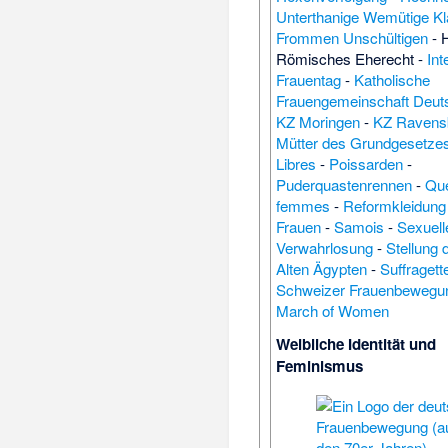
Unterthanige Wemütige K
Frommen Unschültigen
-
Römisches Eherecht
-
Int
Frauentag
-
Katholische
Frauengemeinschaft Deut
KZ Moringen
-
KZ Ravens
Mütter des Grundgesetze
Libres
-
Poissarden
-
Puderquastenrennen
-
Que
femmes
-
Reformkleidung
Frauen
-
Samois
-
Sexuell
Verwahrlosung
-
Stellung 
Alten Ägypten
-
Suffragett
Schweizer Frauenbewegu
March of Women
Weibliche Identität und
Feminismus