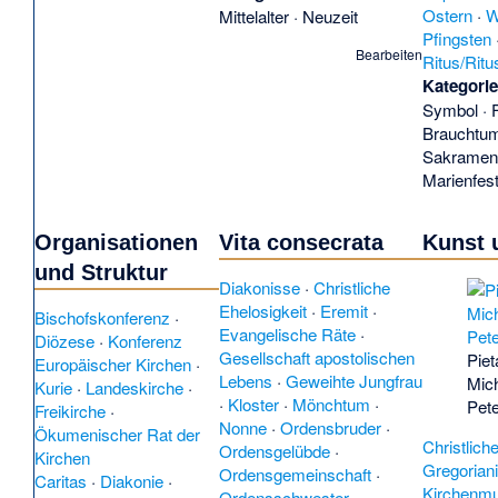
Ostern
·
W
Mittelalter
·
Neuzeit
lacrimos
Pfingsten
combinat
Bearbeiten
Ritus/Rit
(
Messfel
Kategori
Metropoli
Symbol
·
Associati
Brauchtu
Michaels
Sakramen
Minderhei
Marienfes
Missionre
influence 
atonemen
Organisationen
Vita consecrata
Kunst 
Morgenfe
und Struktur
(en)
·
Old
Diakonisse
·
Christliche
Europe
(
Ehelosigkeit
·
Eremit
·
Bischofskonferenz
·
parageme
Evangelische Räte
·
Diözese
·
Konferenz
(
Paragem
Gesellschaft apostolischen
Piet
Europäischer Kirchen
·
Pentecost
Lebens
·
Geweihte Jungfrau
Mic
Kurie
·
Landeskirche
·
Canada
(
·
Kloster
·
Mönchtum
·
Pet
Freikirche
·
Holiness
Nonne
·
Ordensbruder
·
Ökumenischer Rat der
of Fire C
Christlich
Ordensgelübde
·
Kirchen
Plerophor
Gregorian
Ordensgemeinschaft
·
Caritas
·
Diakonie
·
Rundfunk
Kirchenmu
Ordensschwester
·