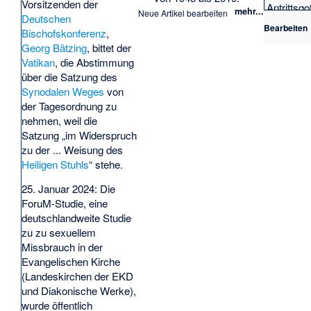
Vorsitzenden der
Antrittsgo
mehr...
Neue Artikel bearbeiten
Deutschen
Apostoli
Bearbeiten
Bischofskonferenz
,
Church o
Georg Bätzing
, bittet der
Christian
Vatikan
, die Abstimmung
Church
,
B
über die Satzung des
·
Christen
Synodalen Weges
von
Christent
der Tagesordnung zu
Christian
nehmen, weil die
Catholic 
Satzung „im Widerspruch
(
Christ 
zu der ... Weisung des
(en)
·
Chri
Heiligen Stuhls
“ stehe.
(en)
·
Chu
Prophecy
25. Januar 2024: Die
the Rood
ForuM-Studie, eine
Pentecos
deutschlandweite Studie
Endentsc
zu zu
sexuellem
e
·
Feldkl
Missbrauch in der
Festgehe
Evangelischen Kirche
Frauense
(Landeskirchen der EKD
Gefängnis
und Diakonische Werke),
Geschicht
wurde öffentlich