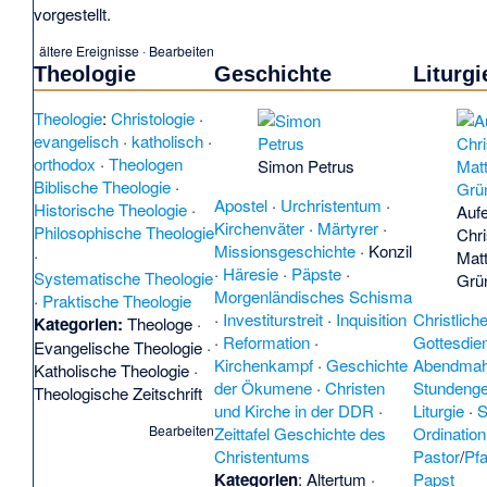
Göttliche
vorgestellt.
Großklos
Hausgeist
ältere Ereignisse
·
Bearbeiten
Heiligenfe
Theologie
Geschichte
Liturg
Jesus
(no
Theologie
:
Christologie
·
Johanne
evangelisch
·
katholisch
·
Kingakape
orthodox
·
Theologen
Kirchenb
Simon Petrus
Biblische Theologie
·
Nationals
Apostel
·
Urchristentum
·
Historische Theologie
·
Kirchenpol
Auf
Kirchenväter
·
Märtyrer
·
Philosophische Theologie
Kirchliche
Chri
Missionsgeschichte
·
Konzil
·
Kletterkir
Mat
·
Häresie
·
Päpste
·
Systematische Theologie
Kritik an
Grü
Morgenländisches Schisma
·
Praktische Theologie
Kulturchr
·
Investiturstreit
·
Inquisition
Christlic
Kategorien:
Theologe
·
Huntingd
·
Reformation
·
Gottesdie
(en)
·
Lat
Evangelische Theologie
·
Kirchenkampf
·
Geschichte
Abendmahl
Bewegun
Katholische Theologie
·
der Ökumene
·
Christen
Stundenge
Kirche
(ru
Theologische Zeitschrift
und Kirche in der DDR
·
Liturgie
·
S
·
Leitwort
Bearbeiten
Zeittafel Geschichte des
Ordination
Manualbe
Christentums
Pastor
/
Pfa
Manualst
Kategorien
:
Altertum
·
Papst
der Träne