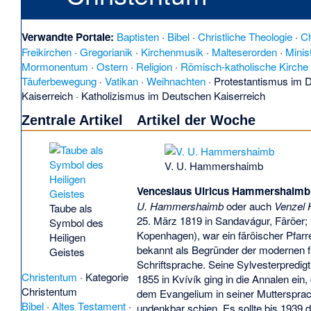
Verwandte Portale:
Baptisten
·
Bibel
·
Christliche Theologie
·
Ch
Freikirchen
·
Gregorianik
·
Kirchenmusik
·
Malteserorden
·
Minis
Mormonentum
·
Ostern
·
Religion
·
Römisch-katholische Kirche
Täuferbewegung
·
Vatikan
·
Weihnachten
·
Protestantismus im 
Kaiserreich
·
Katholizismus im Deutschen Kaiserreich
Zentrale Artikel
Artikel der Woche
V. U. Hammershaimb
Venceslaus Ulricus Hammershaimb
U. Hammershaimb
oder auch
Venzel
Taube als
25. März 1819 in Sandavágur, Färöer; †
Symbol des
Kopenhagen), war ein färöischer Pfarr
Heiligen
bekannt als Begründer der modernen 
Geistes
Schriftsprache. Seine Sylvesterpredi
Christentum
·
Kategorie
1855 in Kvívík ging in die Annalen ein,
Christentum
dem Evangelium in seiner Mutterspra
Bibel
·
Altes Testament
·
undenkbar schien. Es sollte bis 1939 d