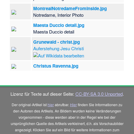
Diözese 
MontrealNotredameFromInside.jpg
Kumasi
)
Notredame, Interior Photo
Leeds
(
B
(anglikan
Maesta Duccio detail.jpg
Liberia
)
(
Maesta Duccio detail
Liberia
-
D
Elizabeth
Grunewald - christ.jpg
Elizabeth
Auferstehung Jesu Christi
Bistum Pr
Diözese P
Christus Ravenna.jpg
Diözese 
Dunkeld 
(
Bistum S
Dunkeld 
-
Diözese 
Lizenz für Texte auf dieser Seite:
CC-BY-SA 3.0 Unported
.
Sheffield
Sekondi
(
Der original-Artikel ist
hier
abrufbar.
Hier
finden Sie Informationen zu
(en)
-
Diö
den Autoren des Artikels. An Bildern wurden keine Veränderungen
(
Bistum 
vorgenommen - diese werden aber in der Regel wie bei der
(anglikan
ursprünglichen Quelle des Artikels verkleinert, d.h. als Vorschaubilder
Diözese 
angezeigt. Klicken Sie auf ein Bild für weitere Informationen zum