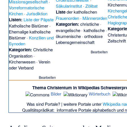
Missionsgesellschaft
·
Sonderse
Kirchenm
Säkularinstitut
·
Zölibat
Vorreformatorische
(
Kategori
Kircheng
Liste
der katholischen
Kirchen
·
Jurisdiktion
Sozialbis
Christlich
Frauenorden
·
Männerorden
Listen:
Liste der Päpste
·
Theologi
Hagiograp
Kategorien:
christliche
·
Katholische Bistümer
·
zum Neue
Kategorie
evangelische
·
katholische
·
Ehemalige katholische
Visio beat
Christent
ökumenische
·
orthodoxe
Bistümer
·
Konzilien und
Wallfahrts
Zeitschrift
Lebensgemeinschaft
Synoden
Anglikani
Kategorien:
Christliche
Bearbeiten
Bistum B
Organisation
·
Belize
-
D
Kirchenwesen
·
Verein
und Orkn
oder Verband
Aberdeen
Bearbeiten
Bistum v
Orkney
)
Thema Christentum in Wikipedias Schwesterpr
Accra
(
Bi
Bilder
Wörterbuch
Diözese 
Adelaide
Was sind Portale?
| weitere Portale unter
Wikipedia n
Bathurst (
Qualitätsprädikat:
informative Portale
alphabetisch
und
anglikani
Bathurst (
anglikani