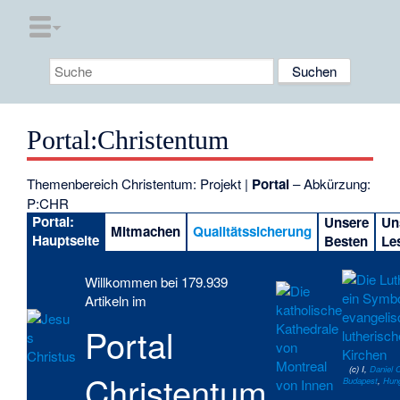
Portal
:
Christentum
Themenbereich Christentum:
Projekt
|
Portal
–
Abkürzung
:
P:CHR
Portal:
Unsere
Un
Mitmachen
Qualitätssicherung
Hauptseite
Besten
Le
Willkommen bei 179.939
Artikeln im
Portal
(c) I,
Daniel 
Christentum
Budapest
,
Hun