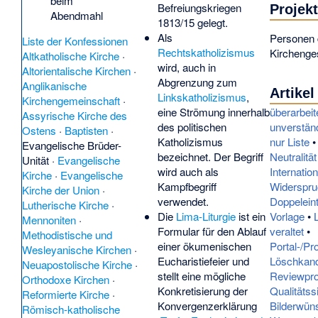
beim
Befreiungskriegen
Projek
Abendmahl
1813/15 gelegt.
Als
Personen 
Liste der Konfessionen
Rechtskatholizismus
Kirchenge
Altkatholische Kirche
·
wird, auch in
Altorientalische Kirchen
·
Abgrenzung zum
Anglikanische
Artikel
Linkskatholizismus
,
Kirchengemeinschaft
·
eine Strömung innerhalb
überarbeit
Assyrische Kirche des
des politischen
unverstän
Ostens
·
Baptisten
·
Katholizismus
nur Liste
Evangelische Brüder-
bezeichnet. Der Begriff
Neutralität
Unität
·
Evangelische
wird auch als
Internatio
Kirche
·
Evangelische
Kampfbegriff
Widerspr
Kirche der Union
·
verwendet.
Doppelein
Lutherische Kirche
·
Die
Lima-Liturgie
ist ein
Vorlage
•
Mennoniten
·
Formular für den Ablauf
veraltet
•
Methodistische und
einer ökumenischen
Portal-/Pr
Wesleyanische Kirchen
·
Eucharistiefeier und
Löschkand
Neuapostolische Kirche
·
stellt eine mögliche
Reviewpr
Orthodoxe Kirchen
·
Konkretisierung der
Qualitäts
Reformierte Kirche
·
Konvergenzerklärung
Bilderwün
Römisch-katholische