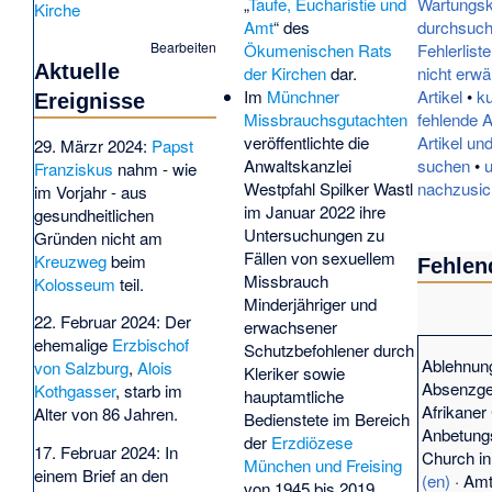
„
Taufe, Eucharistie und
Wartungsk
Kirche
Amt
“ des
durchsuc
Bearbeiten
Ökumenischen Rats
Fehlerlist
Aktuelle
der Kirchen
dar.
nicht erwä
Im
Münchner
Artikel
•
ku
Ereignisse
Missbrauchsgutachten
fehlende A
veröffentlichte die
Artikel und
29. Märzr 2024:
Papst
Anwaltskanzlei
suchen
•
Franziskus
nahm - wie
Westpfahl Spilker Wastl
nachzusic
im Vorjahr - aus
im Januar 2022 ihre
gesundheitlichen
Untersuchungen zu
Gründen nicht am
Fällen von sexuellem
Kreuzweg
beim
Fehlen
Missbrauch
Kolosseum
teil.
Minderjähriger und
22. Februar 2024: Der
erwachsener
ehemalige
Erzbischof
Schutzbefohlener durch
Ablehnun
von Salzburg
,
Alois
Kleriker sowie
Absenzge
Kothgasser
, starb im
hauptamtliche
Afrikaner
Alter von 86 Jahren.
Bedienstete im Bereich
Anbetung
der
Erzdiözese
17. Februar 2024: In
Church in
München und Freising
einem Brief an den
(en)
·
Amt
von 1945 bis 2019.