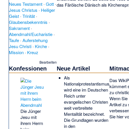
Neues Testament
·
Gott
·
das Färöische Dänisch als Kirchenspr
Jesus Christus
·
Heiliger
Geist
·
Trinität
·
Glaubensbekenntnis
·
Sakrament
·
Abendmahl/Eucharistie
·
Taufe
·
Auferstehung
Jesu Christi
·
Kirche
·
Mission
·
Kreuz
Bearbeiten
Konfessionen
Neue Artikel
Mitma
Als
Das
WikiP
Nationalprotestantismus
kümmert s
wird eine im Deutschen
zu christ
Reich unter
Wenn Sie 
evangelischen Christen
Artikel zu
weit verbreitete
verbesser
Die Jünger
Mentalität bezeichnet.
Sie hier vo
Jesu mit
Die Grundlagen wurden
ihrem Herrn
in den