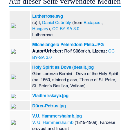
Auf dieser Seite verwendete Medien
(
Bistum B
(en)
-
Diö
Lutherrose.svg
(
Bistum 
(c) I,
Daniel Csörföly
(from
Budapest
,
Diözese 
Hungary
),
CC BY-SA 3.0
(
Bistum 
Lutherrose
Dromore
Dunkwa-o
Michelangelo Petersdom Pieta.JPG
Dunkwa-o
Autor/Urheber:
Rolf Süßbrich,
Lizenz:
CC
Diözese 
BY-SA 3.0
(
Bistum 
-
Diözese
Holy Spirit as Dove (detail).jpg
Gujarat
) 
Gian Lorenzo Bernini - Dove of the Holy Spirit
(
Bistum H
(ca. 1660, stained glass, Throne of St. Peter,
(en)
-
Diö
St. Peter's Basilica, Vatican)
(
Bistum 
Vladimirskaya.jpg
Diözese 
(
Anglikan
Dürer-Petrus.jpg
Kapstadt
(en)
-
Diö
V.U. Hammershaimb.jpg
(
Bistum K
V. U. Hammershaimb
(1819-1909), Faroese
(anglikan
provost and linguist