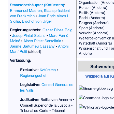
Organisation (Andorr
Staatsoberhäupter (Kofürsten)
:
Person (Andorra)
Emmanuel Macron
,
Staatspräsident
Politik (Andorra)
von Frankreich
•
Joan Enric Vives i
Recht (Andorra)
Sicília
,
Bischof von Urgell
Religion (Andorra)
Sport (Andorra)
Regierungschefs:
Òscar Ribas Reig
Verkehr (Andorra)
•
Josep Pintat-Solans
•
Marc Forné
Welterbekonvention i
Molné
•
Albert Pintat Santolària
•
Wirtschaft (Andorra)
Jaume Bartumeu Cassany
•
Antoni
Wissenschaft und Fo
Martí Petit
(aktuell)
Andorra
Verfassung:
Schwester
Exekutive:
Kofürsten
•
Regierungschef
Wikipedia auf K
Legislative:
Consell General de
les Valls
Judikative:
Batllia von Andorra
•
Consell Superior de la Justicia
•
Tribunal de Corts
•
Tribunal