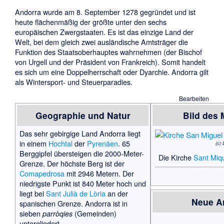
Andorra wurde am 8. September 1278 gegründet und ist
heute flächenmäßig der größte unter den sechs
europäischen Zwergstaaten. Es ist das einzige Land der
Welt, bei dem gleich zwei ausländische Amtsträger die
Funktion des Staatsoberhauptes wahrnehmen (der Bischof
von Urgell und der Präsident von Frankreich). Somit handelt
es sich um eine Doppelherrschaft oder Dyarchie. Andorra gilt
als Wintersport- und Steuerparadies.
Bearbeiten
Geographie und Natur
Bild des
Das sehr gebirgige Land Andorra liegt
in einem
Hochtal
der
Pyrenäen
. 65
(c)
Berggipfel übersteigen die 2000-Meter-
Die Kirche
Sant Miqu
Grenze. Der höchste Berg ist der
Comapedrosa
mit 2946 Metern. Der
niedrigste Punkt ist 840 Meter hoch und
liegt bei
Sant Julià de Lòria
an der
Neue Ar
spanischen Grenze. Andorra ist in
sieben
(Gemeinden)
parròqies
untergliedert.