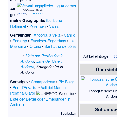
All
(c) Joan M. Borràs
(
ebrenc
),
CC BY-SA 2.5
ge
meine Geographie:
Iberische
Halbinsel
•
Pyrenäen
•
Valira
Gemeinden:
Andorra la Vella
•
Canillo
•
Encamp
•
Escaldes-Engordany
•
La
Massana
•
Ordino
•
Sant Julià de Lòria
→
Liste der Parròquies in
Artikel eintragen
·
3
Andorra
,
Liste der Orte in
Andorra
,
Kategorie:Ort in
Übersich
Andorra
Sonstiges:
Comapedrosa
•
Pic Blanc
•
Port d’Envalira
•
Vall del Madriu-
Topografische Üb
Perafita-Claror
•
Andor
Liste der Berge oder Erhebungen in
Andorra
Schon ge
Bearbeiten