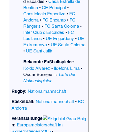
d'Escaldes
•
Casa Estrella de
Benfica
•
CE Principat
•
Constelació Esportiva
•
FC
Andorra
•
FC Encamp
•
FC
Rànger’s
•
FC Santa Coloma
•
Inter Club d’Escaldes
•
FC
Lusitanos
•
UE Engordany
•
UE
Extremenya
•
UE Santa Coloma
•
UE Sant Julià
Bekannte Fußballspieler:
Koldo Álvarez
•
Ildefons Lima
•
Oscar Sonejee
→
Liste der
Nationalspieler
Rugby:
Nationalmannschaft
Basketball:
Nationalmannschaft
•
BC
Andorra
Veranstaltunge
n:
Europameisterschaft im
Skibergsteigen 2005
•