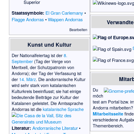
Superior
Staatssymbole:
El Gran Carlemany
•
Flagge Andorras
•
Wappen Andorras
Verwandte
Bearbeiten
Kunst und Kultur
Der Nationalfeiertag ist der
8.
September
(Tag der Verge von
Meritxell, der Schutzpatronin von
Andorra); der Tag der Verfassung ist
Mitarb
der
14. März
. Die andorranische Kultur
wird sehr stark vom katalanischen
Du
Kulturkreis beeinflusst; sie hat einige
möch
bedeutende Beiträge zur Kultur der
test am Portal bzw. 
Katalanen geleistet. Die Amtssprache
Andorra mitarbeiten?
Andorras ist die
katalanische Sprache
finde
Mitarbeitsseite
verschiedene Aufgab
Themenbereich.
Literatur:
Andorranische Literatur
•