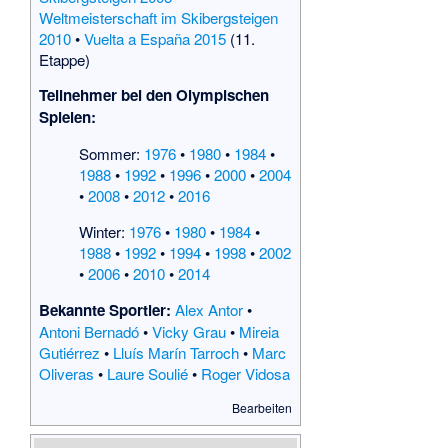
Weltmeisterschaft im Skibergsteigen
2010
•
Vuelta a España 2015
(11.
Etappe)
Teilnehmer bei den Olympischen
Spielen:
Sommer:
1976
•
1980
•
1984
•
1988
•
1992
•
1996
•
2000
•
2004
•
2008
•
2012
•
2016
Winter:
1976
•
1980
•
1984
•
1988
•
1992
•
1994
•
1998
•
2002
•
2006
•
2010
•
2014
Bekannte Sportler:
Alex Antor
•
Antoni Bernadó
•
Vicky Grau
•
Mireia
Gutiérrez
•
Lluís Marín Tarroch
•
Marc
Oliveras
•
Laure Soulié
•
Roger Vidosa
Bearbeiten