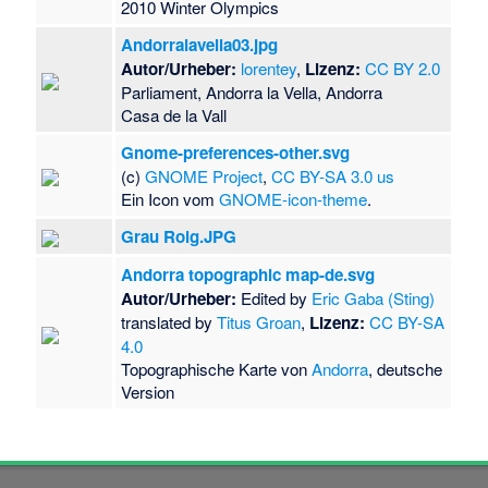
2010 Winter Olympics
Andorralavella03.jpg
Autor/Urheber:
lorentey
,
Lizenz:
CC BY 2.0
Parliament, Andorra la Vella, Andorra
Casa de la Vall
Gnome-preferences-other.svg
(c)
GNOME Project
,
CC BY-SA 3.0 us
Ein Icon vom
GNOME-icon-theme
.
Grau Roig.JPG
Andorra topographic map-de.svg
Autor/Urheber:
Edited by
Eric Gaba (Sting)
translated by
Titus Groan
,
Lizenz:
CC BY-SA
4.0
Topographische Karte von
Andorra
, deutsche
Version