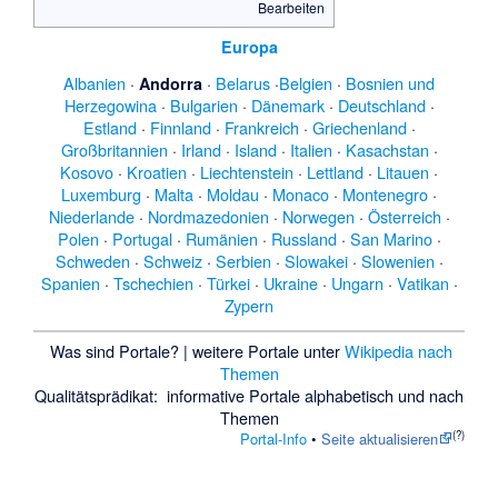
Bearbeiten
Europa
Albanien
·
·
Belarus
·
Belgien
·
Bosnien und
Andorra
Herzegowina
·
Bulgarien
·
Dänemark
·
Deutschland
·
Estland
·
Finnland
·
Frankreich
·
Griechenland
·
Großbritannien
·
Irland
·
Island
·
Italien
·
Kasachstan
·
Kosovo
·
Kroatien
·
Liechtenstein
·
Lettland
·
Litauen
·
Luxemburg
·
Malta
·
Moldau
·
Monaco
·
Montenegro
·
Niederlande
·
Nordmazedonien
·
Norwegen
·
Österreich
·
Polen
·
Portugal
·
Rumänien
·
Russland
·
San Marino
·
Schweden
·
Schweiz
·
Serbien
·
Slowakei
·
Slowenien
·
Spanien
·
Tschechien
·
Türkei
·
Ukraine
·
Ungarn
·
Vatikan
·
Zypern
Was sind Portale?
| weitere Portale unter
Wikipedia nach
Themen
Qualitätsprädikat:
informative Portale
alphabetisch
und
nach
Themen
(
?
)
Portal-Info
•
Seite aktualisieren