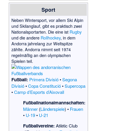
Sport
Neben Wintersport, vor allem Ski Alpin
und Skilanglauf, gibt es praktisch zwei
Nationalsportarten. Die eine ist
Rugby
und die andere
Rollhockey
, in dem
Andorra jahrelang zur Weltspitze
zählte. Andorra nimmt seit 1974
regelmäßig an den olympischen
Spielen teil.
Fußball:
Primera Divisió
•
Segona
Divisió
•
Copa Constitució
•
Supercopa
•
Camp d’Esports d’Aixovall
Fußballnationalmannschaften:
Männer
(
Länderspiele
) •
Frauen
•
U-19
•
U-21
Fußballvereine:
Atlètic Club