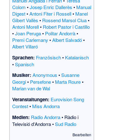
Manuel Anglada i Ferran
•
Teresa
Colom
•
Josep Enric Dallerès
•
Manual
Digest
•
Antoni Fiter i Rossell
•
Manel
Gibert Vallès
•
Rossend Marsol Clua
•
Antoni Morell
•
Robert Pastor i Castillo
•
Joan Peruga
•
Politar Andorrà
•
Premi Carlemany
•
Albert Salvadó
•
Albert Villaró
Sprachen:
Französisch
•
Katalanisch
•
Spanisch
Musiker:
Anonymous
•
Susanne
Georgi
•
Persefone
•
Marta Roure
•
Marian van de Wal
Veranstaltungen:
Eurovision Song
Contest
•
Miss Andorra
Medien:
Radio Andorra
•
Ràdio i
Televisió d'Andorra
•
Sud Radio
Bearbeiten