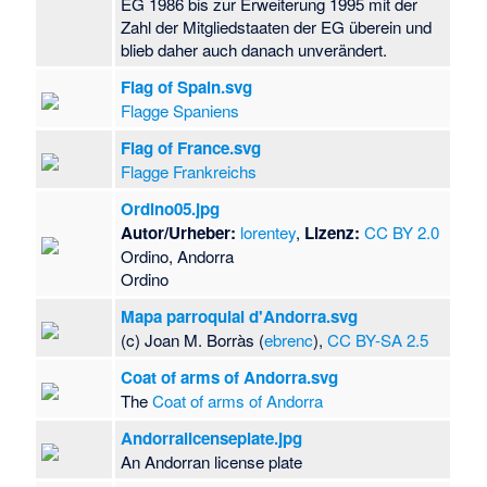
EG 1986 bis zur Erweiterung 1995 mit der
Zahl der Mitgliedstaaten der EG überein und
blieb daher auch danach unverändert.
Flag of Spain.svg
Flagge Spaniens
Flag of France.svg
Flagge Frankreichs
Ordino05.jpg
Autor/Urheber:
lorentey
,
Lizenz:
CC BY 2.0
Ordino, Andorra
Ordino
Mapa parroquial d'Andorra.svg
(c) Joan M. Borràs (
ebrenc
),
CC BY-SA 2.5
Coat of arms of Andorra.svg
The
Coat of arms of Andorra
Andorralicenseplate.jpg
An Andorran license plate