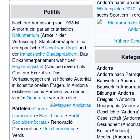
Andorra nahm an de
Winterspielen 2010 i
Politik
sechs Sportlern in dre
Nach der Verfassung von 1993 ist
Andorra ein parlamentarisches
Kofürstentum
(Artikel 1 der
Frühere Scho
Verfassung). Staatsoberhäupter sind
der spanische
Bischof von Urgell
und
der
französische Staatspräsident
. Das
Katego
Einkammerparlament wählt den
Regierungschef
(
) als
Cap de Govern
Andorra
Chef der Exekutive. Das
Andorra nach Parròq
Verfassungsgericht ist höchste Autorität
Bauwerk in Andorra
in konstitutionellen Fragen. In Andorra
Bauwerk in Andorra 
existieren sechs Parteien, von denen
Bildung in Andorra
vier im
Generalrat
vertreten sind.
Ereignis in Andorra
Geographie (Andorra
Parteien:
Centre
Geschichte (Andorra)
Demòcrata
•
Partit Liberal
•
Partit
Gesellschaft (Andorra
Socialdemòcrata
•
Renovació
Gesundheit (Andorra
Democràtica
•
Unió Laurediana
•
Kultur (Andorra)
Verds
Medien (Andorra)