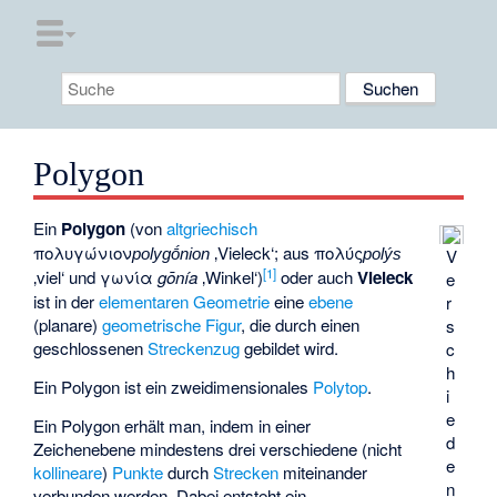
Polygon
Ein
Polygon
(von
altgriechisch
πολυγώνιον
‚Vieleck‘; aus
πολύς
V
polygṓnion
polýs
[
1
]
‚viel‘ und
γωνία
gōnía
‚Winkel‘)
oder auch
Vieleck
e
ist in der
elementaren
Geometrie
eine
ebene
r
(planare)
geometrische Figur
, die durch einen
s
geschlossenen
Streckenzug
gebildet wird.
c
h
Ein Polygon ist ein zweidimensionales
Polytop
.
i
e
Ein Polygon erhält man, indem in einer
d
Zeichenebene mindestens drei verschiedene (nicht
e
kollineare
)
Punkte
durch
Strecken
miteinander
n
verbunden werden. Dabei entsteht ein