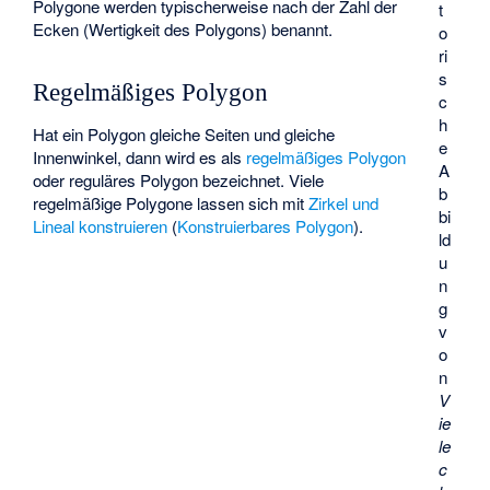
Polygone werden typischerweise nach der Zahl der
t
Ecken (Wertigkeit des Polygons) benannt.
o
ri
s
Regelmäßiges Polygon
c
h
Hat ein Polygon gleiche Seiten und gleiche
e
Innenwinkel, dann wird es als
regelmäßiges Polygon
A
oder reguläres Polygon bezeichnet. Viele
b
regelmäßige Polygone lassen sich mit
Zirkel und
bi
Lineal konstruieren
(
Konstruierbares Polygon
).
ld
u
n
g
v
o
n
V
ie
le
c