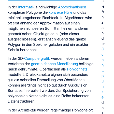
D
ie
In der
Informatik
sind wichtige
Approximationen
A
komplexer Polygone die
konvexe Hülle
und das
n
minimal umgebende Rechteck
. In Algorithmen wird
z
oft erst anhand der Approximation auf einen
a
möglichen nichtleeren Schnitt mit einem anderen
hl
geometrischen Objekt getestet (oder dieser
d
ausgeschlossen), erst anschließend das ganze
er
Polygon in den Speicher geladen und ein exakter
S
Schnitt berechnet.
c
In der 3D-
Computergrafik
werden neben anderen
h
Verfahren der
geometrischen Modellierung
beliebige
ni
(auch gekrümmte) Oberflächen als
Polygonnetz
tt
modelliert. Dreiecksnetze eignen sich besonders
p
gut zur schnellen Darstellung von Oberflächen,
u
können allerdings nicht so gut durch
Subdivision
n
Surfaces
interpoliert werden. Zur Speicherung von
kt
polygonalen Netzen gibt es eine Reihe bekannter
e
Datenstrukturen.
d
e
In der Architektur werden regelmäßige Polygone oft
s