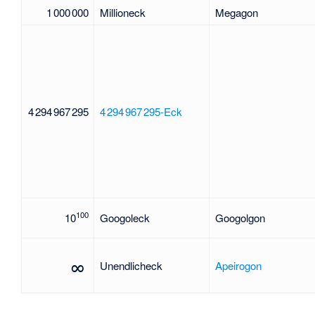
1 000 000
Millioneck
Megagon
4 294 967 295
4 294 967 295-Eck
100
10
Googoleck
Googolgon
∞
Unendlicheck
Apeirogon