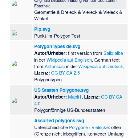
Originale Bildbeschreibung von der Deutschen
Fotothek
Geometrie & Dreieck & Viereck & Vieleck &
Winkel
Pip.svg
Punkt-im-Polygon Test
Polygon types de.svg
Autor/Urheber:
first version from
Salix alba
in der
Wikipedia auf Englisch
, German text
from
Antonsusi
in der
Wikipedia auf Deutsch
,
Lizenz:
CC BY-SA 2.5
Polygontypen
US Staaten Polygone.svg
Autor/Urheber:
Mabit1
,
Lizenz:
CC BY-SA
4.0
Polygonförmige US-Bundesstaaten
Assorted polygons.svg
Unterschiedliche
Polygone / Vielecke
: offen
(Grenze nicht inbegriffen), konvexer Umfang