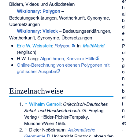
er
Bildern, Videos und Audiodateien
h
Wiktionary: Polygon
–
al
Bedeutungserklärungen, Wortherkunft, Synonyme,
b
Übersetzungen
d
Wiktionary: Vieleck
– Bedeutungserklärungen,
e
Wortherkunft, Synonyme, Übersetzungen
s
Eric W. Weisstein
:
Polygon
.
In:
MathWorld
P
(englisch).
ol
H.W. Lang:
Algorithmen, Konvexe Hülle
y
Online-Berechnung von ebenen Polygonen mit
g
grafischer Ausgabe
o
n
s
Einzelnachweise
b
ef
i
↑
Wilhelm Gemoll
:
Griechisch-Deutsches
n
Schul- und Handwörterbuch
. G. Freytag
d
Verlag / Hölder-Pichler-Tempsky,
et
München/Wien 1965.
.
↑
Dieter Neßelmann:
Axiomatische
Geometrie.
Universität Rostock,
abgerufen