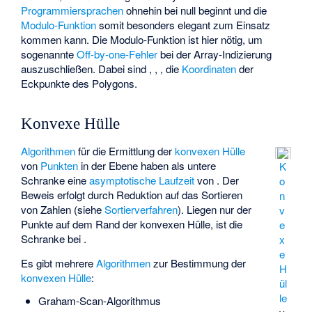
Programmiersprachen
ohnehin bei null beginnt und die
Modulo-Funktion
somit besonders elegant zum Einsatz
kommen kann. Die Modulo-Funktion ist hier nötig, um
sogenannte
Off-by-one-Fehler
bei der Array-Indizierung
auszuschließen. Dabei sind
,
,
, die
Koordinaten
der
Eckpunkte des Polygons.
Konvexe Hülle
Algorithmen
für die Ermittlung der
konvexen Hülle
von
Punkten
in der Ebene haben als
untere
K
Schranke
eine
asymptotische
Laufzeit
von
. Der
o
Beweis erfolgt durch Reduktion auf das Sortieren
n
von
Zahlen (siehe
Sortierverfahren
). Liegen nur
der
v
Punkte auf dem Rand der konvexen Hülle, ist die
e
Schranke bei
.
x
e
Es gibt mehrere
Algorithmen
zur Bestimmung der
H
konvexen Hülle
:
ül
le
Graham-Scan-Algorithmus