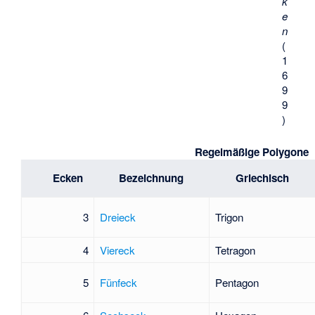
k
e
n
(
1
6
9
9
)
Regelmäßige Polygone
Ecken
Bezeichnung
Griechisch
3
Dreieck
Trigon
4
Viereck
Tetragon
5
Fünfeck
Pentagon