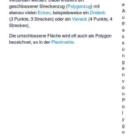
e
geschlossener Streckenzug (
Polygonzug
) mit
A
ebenso vielen
Ecken
, beispielsweise ein
Dreieck
u
(3 Punkte, 3 Strecken) oder ein
Viereck
(4 Punkte, 4
ff
Strecken).
a
Die umschlossene Fläche wird oft auch als Polygon
s
bezeichnet, so in der
Planimetrie
.
s
u
n
g
e
n
v
o
n
P
o
l
y
g
o