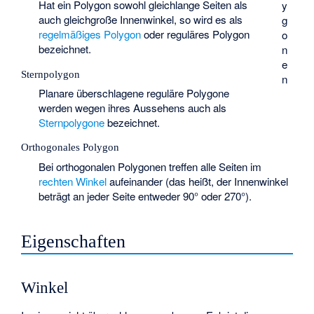
Hat ein Polygon sowohl gleichlange Seiten als
y
auch gleichgroße Innenwinkel, so wird es als
g
regelmäßiges Polygon
oder reguläres Polygon
o
bezeichnet.
n
e
Sternpolygon
n
Planare überschlagene reguläre Polygone
werden wegen ihres Aussehens auch als
Sternpolygone
bezeichnet.
Orthogonales Polygon
Bei orthogonalen Polygonen treffen alle Seiten im
rechten Winkel
aufeinander (das heißt, der Innenwinkel
beträgt an jeder Seite entweder 90° oder 270°).
Eigenschaften
Winkel