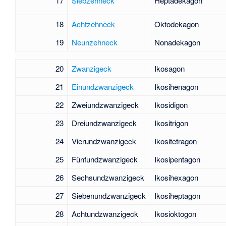
17
Siebzehneck
Heptadekagon
18
Achtzehneck
Oktodekagon
19
Neunzehneck
Nonadekagon
20
Zwanzigeck
Ikosagon
21
Einundzwanzigeck
Ikosihenagon
22
Zweiundzwanzigeck
Ikosidigon
23
Dreiundzwanzigeck
Ikositrigon
24
Vierundzwanzigeck
Ikositetragon
25
Fünfundzwanzigeck
Ikosipentagon
26
Sechsundzwanzigeck
Ikosihexagon
27
Siebenundzwanzigeck
Ikosiheptagon
28
Achtundzwanzigeck
Ikosioktogon