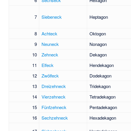
6
Sechseck
Hexagon
7
Siebeneck
Heptagon
8
Achteck
Oktogon
9
Neuneck
Nonagon
10
Zehneck
Dekagon
11
Elfeck
Hendekagon
12
Zwölfeck
Dodekagon
13
Dreizehneck
Tridekagon
14
Vierzehneck
Tetradekagon
15
Fünfzehneck
Pentadekagon
16
Sechzehneck
Hexadekagon