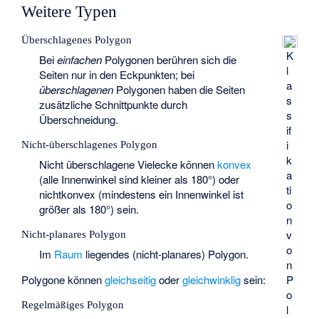
Weitere Typen
Überschlagenes Polygon
K
Bei
einfachen
Polygonen berühren sich die
l
Seiten nur in den Eckpunkten; bei
a
überschlagenen
Polygonen haben die Seiten
s
zusätzliche Schnittpunkte durch
s
Überschneidung.
if
i
Nicht-überschlagenes Polygon
k
Nicht überschlagene Vielecke können
konvex
a
(alle Innenwinkel sind kleiner als 180°) oder
ti
nichtkonvex (mindestens ein Innenwinkel ist
o
größer als 180°) sein.
n
v
Nicht-planares Polygon
o
Im
Raum
liegendes (nicht-planares) Polygon.
n
Polygone können
gleichseitig
oder
gleichwinklig
sein:
P
o
Regelmäßiges Polygon
l