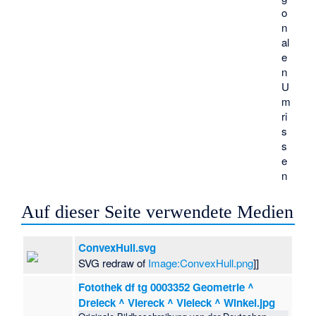
o
n
al
e
n
U
m
ri
s
s
e
n
Auf dieser Seite verwendete Medien
ConvexHull.svg
SVG redraw of
Image:ConvexHull.png
]]
Fotothek df tg 0003352 Geometrie ^
Dreieck ^ Viereck ^ Vieleck ^ Winkel.jpg