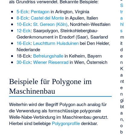
als Grundriss verwendet. Bekannte Beispiele:
S
tr
5-Eck
:
Pentagon
in Arlington, Virginia
a
8-Eck
:
Castel del Monte
in Apulien, Italien
hl
10-Eck
:
St. Gereon (Köln)
, Nordrhein-Westfalen
s
12-Eck
:
Saarpolygon
, Steinkohlebergbau-
m
Gedenkmonument in Ensdorf (Saar), Saarland
it
16-Eck
:
Leuchtturm Huisduinen
bei Den Helder,
d
Niederlande
e
18-Eck
:
Befreiungshalle
in Kelheim, Bayern
n
30-Eck
:
Wiener Riesenrad
in Wien, Österreich
K
a
Beispiele für Polygone im
nt
e
Maschinenbau
n
gi
Weiterhin wird der Begriff Polygon auch analog für
bt
die Verwendung als formschlüssige
polygonale
a
Welle-Nabe-Verbindung
im Maschinenbau genutzt.
n,
Hierbei sind beliebige
Polygonprofile
denkbar.
o
b