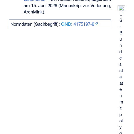
am 15. Juni 2026
(Manuskript zur Vorlesung,
Archivlink).
U
S
Normdaten (Sachbegriff):
GND
:
4175197-8
-
B
u
n
d
e
s
st
a
at
e
n
m
it
p
ol
y
g