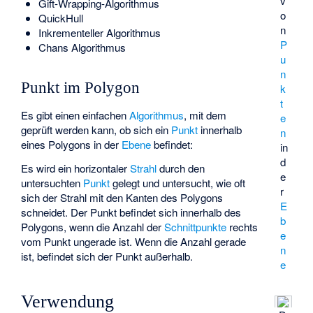
v
Gift-Wrapping-Algorithmus
o
QuickHull
n
Inkrementeller Algorithmus
P
Chans Algorithmus
u
n
Punkt im Polygon
k
t
Es gibt einen einfachen
Algorithmus
, mit dem
e
geprüft werden kann, ob sich ein
Punkt
innerhalb
n
eines Polygons in der
Ebene
befindet:
in
d
Es wird ein horizontaler
Strahl
durch den
e
untersuchten
Punkt
gelegt und untersucht, wie oft
r
sich der Strahl mit den Kanten des Polygons
E
schneidet. Der Punkt befindet sich innerhalb des
b
Polygons, wenn die Anzahl der
Schnittpunkte
rechts
e
vom Punkt ungerade ist. Wenn die Anzahl gerade
n
ist, befindet sich der Punkt außerhalb.
e
Verwendung