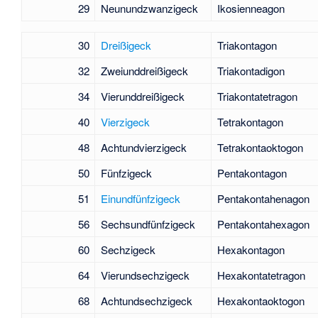
29
Neunundzwanzigeck
Ikosienneagon
30
Dreißigeck
Triakontagon
32
Zweiunddreißigeck
Triakontadigon
34
Vierunddreißigeck
Triakontatetragon
40
Vierzigeck
Tetrakontagon
48
Achtundvierzigeck
Tetrakontaoktogon
50
Fünfzigeck
Pentakontagon
51
Einundfünfzigeck
Pentakontahenagon
56
Sechsundfünfzigeck
Pentakontahexagon
60
Sechzigeck
Hexakontagon
64
Vierundsechzigeck
Hexakontatetragon
68
Achtundsechzigeck
Hexakontaoktogon