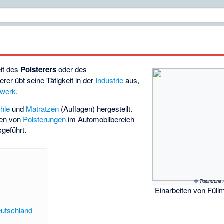
eit des
Polsterers
oder des
erer übt seine Tätigkeit in der
Industrie
aus,
werk
.
hle
und
Matratzen
(Auflagen) hergestellt.
ten von
Polsterungen
im Automobilbereich
geführt.
© Traumrune 
Einarbeiten von Füllm
eutschland
h