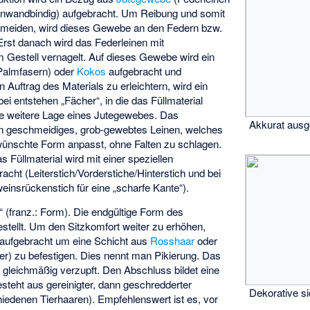
einwandbindig) aufgebracht. Um Reibung und somit
ermeiden, wird dieses Gewebe an den Federn bzw.
Erst danach wird das Federleinen mit
 Gestell vernagelt. Auf dieses Gewebe wird ein
Palmfasern) oder
Kokos
aufgebracht und
 Auftrag des Materials zu erleichtern, wird ein
ei entstehen „Fächer“, in die das Füllmaterial
ine weitere Lage eines Jutegewebes. Das
Akkurat ausg
ein geschmeidiges, grob-gewebtes Leinen, welches
wünschte Form anpasst, ohne Falten zu schlagen.
s Füllmaterial wird mit einer speziellen
cht (Leiterstich/Vorderstiche/Hinterstich und bei
insrückenstich für eine „scharfe Kante“).
“ (franz.: Form). Die endgültige Form des
estellt. Um den Sitzkomfort weiter zu erhöhen,
 aufgebracht um eine Schicht aus
Rosshaar
oder
er) zu befestigen. Dies nennt man Pikierung. Das
s gleichmäßig verzupft. Den Abschluss bildet eine
steht aus gereinigter, dann geschredderter
Dekorative s
hiedenen Tierhaaren). Empfehlenswert ist es, vor