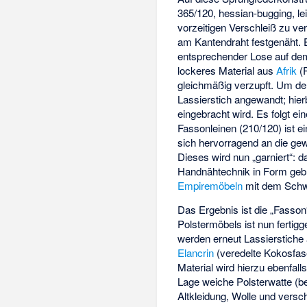
365/120, hessian-bugging, l
vorzeitigen Verschleiß zu v
am Kantendraht festgenäht. 
entsprechender Lose auf dem
lockeres Material aus
Afrik
(
gleichmäßig verzupft. Um den
Lassierstich angewandt; hierb
eingebracht wird. Es folgt e
Fassonleinen (210/120) ist 
sich hervorragend an die ge
Dieses wird nun „garniert“: da
Handnähtechnik in Form gebra
Empiremöbeln
mit dem Schwe
Das Ergebnis ist die „Fasson
Polstermöbels ist nun fertigg
werden erneut Lassierstiche
Elancrin
(veredelte Kokosfas
Material wird hierzu ebenfall
Lage weiche Polsterwatte (be
Altkleidung, Wolle und versc