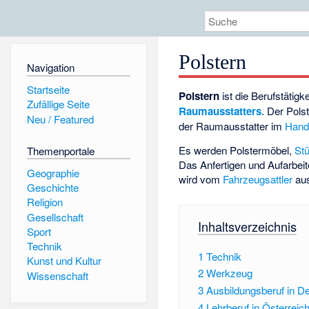
Polstern
Navigation
Startseite
Polstern
ist die Berufstätigk
Zufällige Seite
Raumausstatters
. Der Polst
Neu / Featured
der Raumausstatter im
Hand
Es werden Polstermöbel,
Stü
Themenportale
Das Anfertigen und Aufarbei
Geographie
wird vom
Fahrzeugsattler
aus
Geschichte
Religion
Gesellschaft
Inhaltsverzeichnis
Sport
Technik
1
Technik
Kunst und Kultur
2
Werkzeug
Wissenschaft
3
Ausbildungsberuf in D
4
Lehrberuf in Österreic