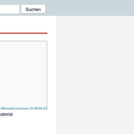
/
Wikimedia Commons
,
CC BY-SA 3.0
aterial