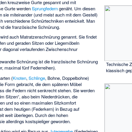
den kreuzweise Gurte gespannt und mit
ese Gurte werden
Sprungfedern
genäht. Um diesen
n sie miteinander (und meist auch mit dem Gestell)
ich verschiedene Schnürtechniken entwickelt. Man
und die französische Schnürung.
wird auch Matratzenschnürung genannt. Sie findet
efen und geraden Sitzen oder Liegemöbeln
r diagonal verlaufenden Zwischenschnur
gewandte Schnürung ist die französische Schnürung
Technische Z
ier, maximal fünf Federreihen).
klassisch ge
arten (
Knoten
,
Schlinge
, Bohne, Doppelbohne)
die Form gebracht, die dem späteren Möbel
dass die Federn nicht senkrecht stehen. Sie werden
eim Sitzen“, also beim Niederdrücken, die
en und so einen maximalen Sitzkomfort
st dem heutigen (Federkern) in Bezug auf
eit weit überlegen. Durch den hohen
ie allerdings kostspieliger geworden.
uktion wird ein Bezug aus
Jute
gewebe
(Federleinen