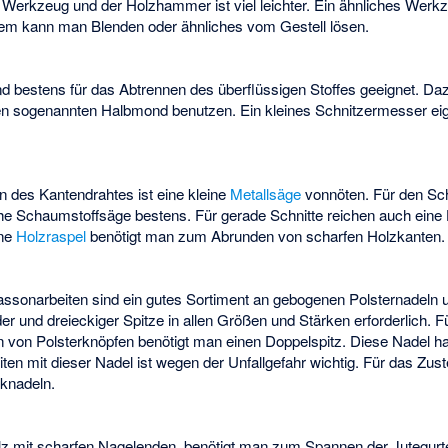
 Werkzeug und der Holzhammer ist viel leichter. Ein ähnliches Werkz
sem kann man Blenden oder ähnliches vom Gestell lösen.
d bestens für das Abtrennen des überflüssigen Stoffes geeignet. Da
n sogenannten Halbmond benutzen. Ein kleines Schnitzermesser eign
 des Kantendrahtes ist eine kleine
Metallsäge
vonnöten. Für den Sc
sche Schaumstoffsäge bestens. Für gerade Schnitte reichen auch eine
ine
Holzraspel
benötigt man zum Abrunden von scharfen Holzkanten.
assonarbeiten sind ein gutes Sortiment an gebogenen Polsternadeln 
er und dreieckiger Spitze in allen Größen und Stärken erforderlich. 
n von Polsterknöpfen benötigt man einen Doppelspitz. Diese Nadel h
iten mit dieser Nadel ist wegen der Unfallgefahr wichtig. Für das Zus
cknadeln.
olz mit scharfen Nagelenden, benötigt man zum Spannen der Jutegurte.