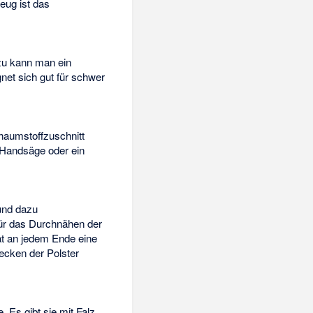
eug ist das
zu kann man ein
et sich gut für schwer
haumstoffzuschnitt
 Handsäge oder ein
und dazu
Für das Durchnähen der
at an jedem Ende eine
tecken der Polster
 Es gibt sie mit Falz