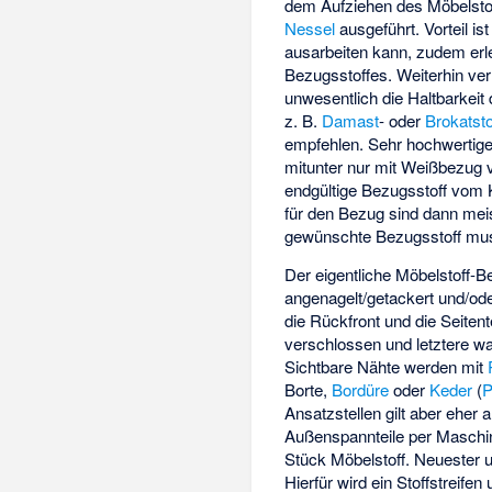
dem Aufziehen des Möbelstof
Nessel
ausgeführt. Vorteil i
ausarbeiten kann, zudem erl
Bezugsstoffes. Weiterhin ver
unwesentlich die Haltbarkeit
z. B.
Damast
- oder
Brokatsto
empfehlen. Sehr hochwertig
mitunter nur mit Weißbezug 
endgültige Bezugsstoff vom 
für den Bezug sind dann meis
gewünschte Bezugsstoff mus
Der eigentliche Möbelstoff-B
angenagelt/getackert und/ode
die Rückfront und die Seite
verschlossen und letztere wat
Sichtbare Nähte werden mit
Borte,
Bordüre
oder
Keder
(
P
Ansatzstellen gilt aber eher 
Außenspannteile per Maschin
Stück Möbelstoff. Neuester 
Hierfür wird ein Stoffstreifen 