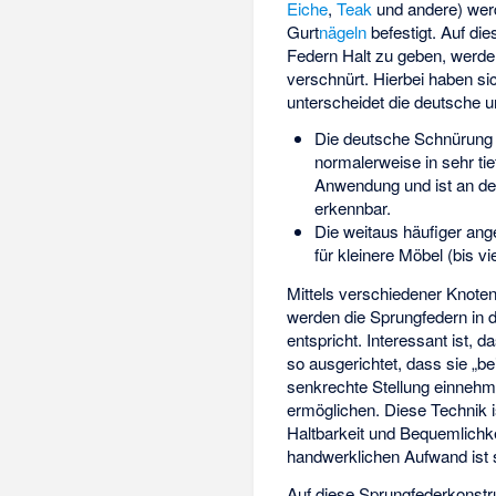
Eiche
,
Teak
und andere) wer
Gurt
nägeln
befestigt. Auf di
Federn Halt zu geben, werde
verschnürt. Hierbei haben s
unterscheidet die deutsche 
Die deutsche Schnürung 
normalerweise in sehr ti
Anwendung und ist an de
erkennbar.
Die weitaus häufiger an
für kleinere Möbel (bis v
Mittels verschiedener Knoten
werden die Sprungfedern in 
entspricht. Interessant ist, 
so ausgerichtet, dass sie „b
senkrechte Stellung einnehm
ermöglichen. Diese Technik i
Haltbarkeit und Bequemlichk
handwerklichen Aufwand ist s
Auf diese Sprungfederkonstr