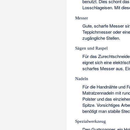
benutzt. Dies schont das
Losschlageisen. Mit die
Messer
Gute, scharfe Messer sin
Teppichmesser
oder eine
zugängliche Stellen.
Sägen und Raspel
Für das Zurechtschneiden
eignet sich eine elektri
scharfes Messer aus. E
Nadeln
Für die Handnähte und F
Matratzennadeln mit rund
Polster und das einziehe
Spitze. Vorsichtiges Arbe
benötigt man stabile Ste
Spezialwerkzeug
Den
Gurtspanner
, ein H