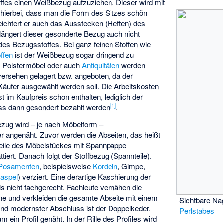
fes einen Weißbezug aufzuziehen. Dieser wird mit
st hierbei, dass man die Form des Sitzes schön
eichtert er auch das Ausstecken (Heften) des
längert dieser gesonderte Bezug auch nicht
 des Bezugsstoffes. Bei ganz feinen Stoffen wie
ffen
ist der Weißbezug sogar dringend zu
e Polstermöbel oder auch
Antiquitäten
werden
versehen gelagert bzw. angeboten, da der
Käufer ausgewählt werden soll. Die Arbeitskosten
t im Kaufpreis schon enthalten, lediglich der
[
1
]
s dann gesondert bezahlt werden
.
ezug wird – je nach Möbelform –
r angenäht. Zuvor werden die Abseiten, das heißt
nteile des Möbelstückes mit Spannpappe
tiert. Danach folgt der Stoffbezug (Spannteile).
Posamenten
, beispielsweise
Kordeln
,
Gimpe
,
aspel
) verziert. Eine derartige Kaschierung der
als nicht fachgerecht. Fachleute vernähen die
e und verkleiden die gesamte Abseite mit einem
Sichtbare Na
und modernster Abschluss ist der Doppelkeder.
Perlstabes
um ein Profil genäht. In der Rille des Profiles wird