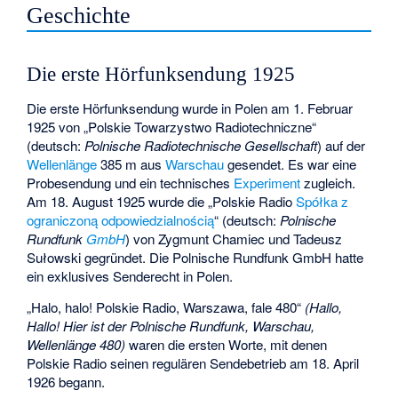
Geschichte
Die erste Hörfunksendung 1925
Die erste Hörfunksendung wurde in Polen am 1. Februar
1925 von „Polskie Towarzystwo Radiotechniczne“
(deutsch:
Polnische Radiotechnische Gesellschaft
) auf der
Wellenlänge
385 m aus
Warschau
gesendet. Es war eine
Probesendung und ein technisches
Experiment
zugleich.
Am 18. August 1925 wurde die „Polskie Radio
Spółka z
ograniczoną odpowiedzialnością
“ (deutsch:
Polnische
Rundfunk
GmbH
) von Zygmunt Chamiec und Tadeusz
Sułowski gegründet. Die Polnische Rundfunk GmbH hatte
ein exklusives Senderecht in Polen.
„Halo, halo! Polskie Radio, Warszawa, fale 480“
(Hallo,
Hallo! Hier ist der Polnische Rundfunk, Warschau,
Wellenlänge 480)
waren die ersten Worte, mit denen
Polskie Radio seinen regulären Sendebetrieb am 18. April
1926 begann.