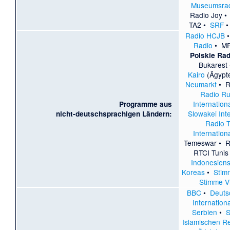
Museumsrad
Radio Joy
TA2
•
SRF
Radio HCJB
Radio
•
MR
Polskie Rad
Bukarest
Kairo
(Ägypt
Neumarkt
•
R
Radio R
Internation
Programme aus
Slowakei Int
nicht-deutschsprachigen Ländern:
Radio 
Internation
Temeswar
•
R
RTCI Tunis
Indonesien
Koreas
•
Stim
Stimme V
BBC
•
Deuts
Internation
Serbien
•
S
Islamischen Re