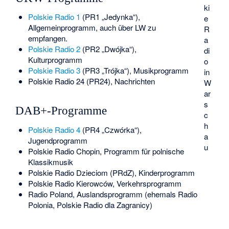
ki
Polskie Radio 1
(PR1 „Jedynka“),
e
Allgemeinprogramm, auch über LW zu
R
empfangen.
a
Polskie Radio 2
(PR2 „Dwójka“),
di
Kulturprogramm
o
Polskie Radio 3
(PR3 „Trójka“), Musikprogramm
in
Polskie Radio 24
(PR24), Nachrichten
W
ar
s
DAB+-Programme
c
h
Polskie Radio 4
(PR4 „Czwórka“),
a
Jugendprogramm
u
Polskie Radio Chopin
, Programm für polnische
Klassikmusik
Polskie Radio Dzieciom
(PRdZ), Kinderprogramm
Polskie Radio Kierowców
, Verkehrsprogramm
Radio Poland
, Auslandsprogramm (ehemals Radio
Polonia, Polskie Radio dla Zagranicy)