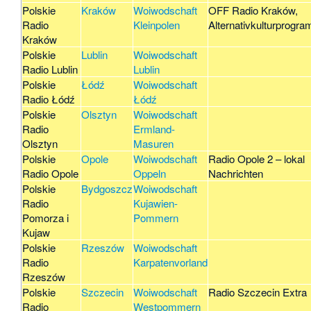
Polskie
Kraków
Woiwodschaft
OFF Radio Kraków,
Radio
Kleinpolen
Alternativkulturprogr
Kraków
Polskie
Lublin
Woiwodschaft
Radio Lublin
Lublin
Polskie
Łódź
Woiwodschaft
Radio Łódź
Łódź
Polskie
Olsztyn
Woiwodschaft
Radio
Ermland-
Olsztyn
Masuren
Polskie
Opole
Woiwodschaft
Radio Opole 2 – lokal
Radio Opole
Oppeln
Nachrichten
Polskie
Bydgoszcz
Woiwodschaft
Radio
Kujawien-
Pomorza i
Pommern
Kujaw
Polskie
Rzeszów
Woiwodschaft
Radio
Karpatenvorland
Rzeszów
Polskie
Szczecin
Woiwodschaft
Radio Szczecin Extra
Radio
Westpommern