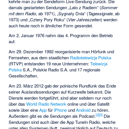
kehrte man zu der Sendeform Live-Sendung zurück. Die
damals gestarteten Sendungen „Lato z Radiem“ (
Sommer
mit dem Radio
, ab 1971), „Sygnały Dnia“ (
Tagessignale
, ab
1973) und „Cztery Pory Roku“ (
Vier Jahreszeiten
) werden
auch heute noch in ähnlicher Form gesendet.
Am 2. Januar 1976 nahm das 4. Programm den Betrieb
auf.
Am 29. Dezember 1992 reorganisierte man Hörfunk und
Fernsehen, aus dem staatlichen
Radiotelewizja Polska
(RTVP) entstanden 19 neue Unternehmen:
Telewizja
Polska
S.A., Polskie Radio S.A. und 17 regionale
Gesellschaften.
Am 23. März 2012 gab der polnische Rundfunk das Ende
seiner Auslandssendungen auf Kurzwelle bekannt. Die
Dienste werden fortgeführt, sind aber seitdem nur noch
über das
World Radio Network
online und über Satellit
sowie über eine
App
für
iPhone
und
Android
zu hören.
[
2
]
[
3
]
Außerdem gibt es die Sendungen als Podcast.
Die
Sendungen sind auch über die App TuneIn Radio, welche
unter allen Systemen läuft, zweimal täglich auf Deutsch zu