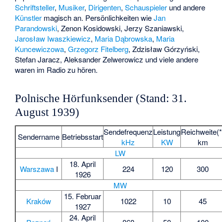
Schriftsteller
,
Musiker
,
Dirigenten
,
Schauspieler
und andere
Künstler
magisch an. Persönlichkeiten wie
Jan
Parandowski
,
Zenon Kosidowski
,
Jerzy Szaniawski
,
Jarosław Iwaszkiewicz
,
Maria Dąbrowska
,
Maria
Kuncewiczowa
,
Grzegorz Fitelberg
,
Zdzisław Górzyński
,
Stefan Jaracz
,
Aleksander Zelwerowicz
und viele andere
waren im Radio zu hören.
Polnische Hörfunksender (Stand: 31.
August 1939)
Sendefrequenz
Leistung
Reichweite(*
Sendername
Betriebsstart
kHz
KW
km
LW
18. April
Warszawa
I
224
120
300
1926
MW
15. Februar
Kraków
1022
10
45
1927
24. April