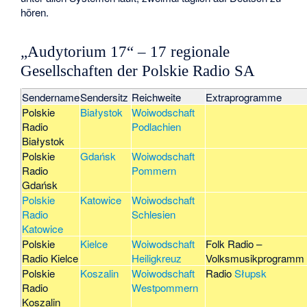
hören.
„Audytorium 17“ – 17 regionale
Gesellschaften der Polskie Radio SA
Sendername
Sendersitz
Reichweite
Extraprogramme
Polskie
Białystok
Woiwodschaft
Radio
Podlachien
Białystok
Polskie
Gdańsk
Woiwodschaft
Radio
Pommern
Gdańsk
Polskie
Katowice
Woiwodschaft
Radio
Schlesien
Katowice
Polskie
Kielce
Woiwodschaft
Folk Radio –
Radio Kielce
Heiligkreuz
Volksmusikprogramm
Polskie
Koszalin
Woiwodschaft
Radio
Słupsk
Radio
Westpommern
Koszalin