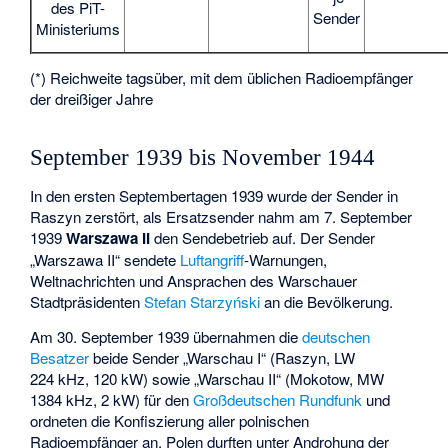
des PiT-
Sender
Ministeriums
(*) Reichweite tagsüber, mit dem üblichen Radioempfänger
der dreißiger Jahre
September 1939 bis November 1944
In den ersten Septembertagen 1939 wurde der Sender in
Raszyn zerstört, als Ersatzsender nahm am 7. September
1939
Warszawa II
den Sendebetrieb auf. Der Sender
„Warszawa II“ sendete
Luftangriff
-Warnungen,
Weltnachrichten und Ansprachen des Warschauer
Stadtpräsidenten
Stefan Starzyński
an die Bevölkerung.
Am 30. September 1939 übernahmen die
deutschen
Besatzer
beide Sender „Warschau I“ (Raszyn, LW
224 kHz, 120 kW) sowie „Warschau II“ (Mokotow, MW
1384 kHz, 2 kW) für den
Großdeutschen Rundfunk
und
ordneten die Konfiszierung aller polnischen
Radioempfänger an. Polen durften unter Androhung der