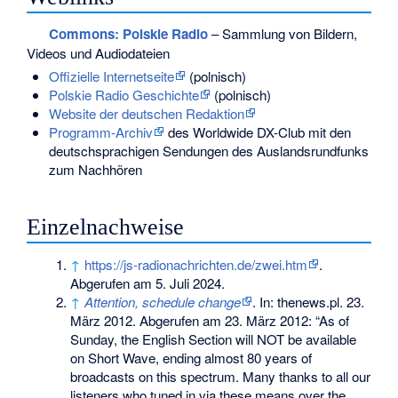
Commons
: Polskie Radio
– Sammlung von Bildern,
Videos und Audiodateien
Offizielle Internetseite
(polnisch)
Polskie Radio Geschichte
(polnisch)
Website der deutschen Redaktion
Programm-Archiv
des Worldwide DX-Club mit den
deutschsprachigen Sendungen des Auslandsrundfunks
zum Nachhören
Einzelnachweise
↑
https://js-radionachrichten.de/zwei.htm
.
Abgerufen am 5. Juli 2024.
↑
Attention, schedule change
. In: thenews.pl. 23.
März 2012. Abgerufen am 23. März 2012: “As of
Sunday, the English Section will NOT be available
on Short Wave, ending almost 80 years of
broadcasts on this spectrum. Many thanks to all our
listeners who tuned in via these means over the