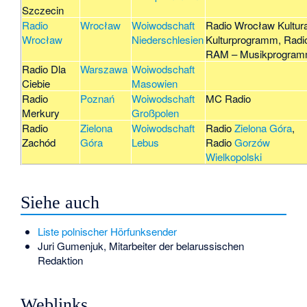
Szczecin
Radio
Wrocław
Woiwodschaft
Radio Wrocław Kultur
Wrocław
Niederschlesien
Kulturprogramm, Radi
RAM – Musikprogra
Radio Dla
Warszawa
Woiwodschaft
Ciebie
Masowien
Radio
Poznań
Woiwodschaft
MC Radio
Merkury
Großpolen
Radio
Zielona
Woiwodschaft
Radio
Zielona Góra
,
Zachód
Góra
Lebus
Radio
Gorzów
Wielkopolski
Siehe auch
Liste polnischer Hörfunksender
Juri Gumenjuk
, Mitarbeiter der belarussischen
Redaktion
Weblinks