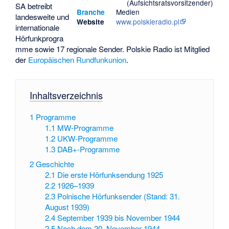
(Aufsichtsratsvorsitzender)
SA betreibt
Medien
Branche
landesweite und
www.polskieradio.pl
Website
internationale
Hörfunkprogra
mme sowie 17 regionale Sender. Polskie Radio ist Mitglied
der
Europäischen Rundfunkunion
.
Inhaltsverzeichnis
1
Programme
1.1
MW-Programme
1.2
UKW-Programme
1.3
DAB+-Programme
2
Geschichte
2.1
Die erste Hörfunksendung 1925
2.2
1926–1939
2.3
Polnische Hörfunksender (Stand: 31.
August 1939)
2.4
September 1939 bis November 1944
2.5
Nach dem 20. November 1944