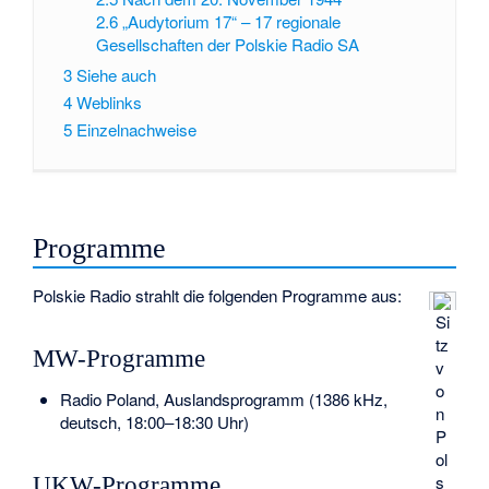
2.6
„Audytorium 17“ – 17 regionale
Gesellschaften der Polskie Radio SA
3
Siehe auch
4
Weblinks
5
Einzelnachweise
Programme
Polskie Radio strahlt die folgenden Programme aus:
Si
tz
MW-Programme
v
o
Radio Poland
, Auslandsprogramm (1386 kHz,
n
deutsch, 18:00–18:30 Uhr)
P
ol
s
UKW-Programme