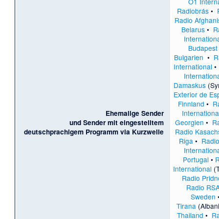
Ö1 Intern
Radiobrás
•
Radio Afghani
Belarus
•
R
Internation
Budapest
Bulgarien
•
R
International
Internation
Damaskus
(Sy
Exterior de E
Finnland
•
R
Internationa
Ehemalige Sender
Georgien
•
R
und Sender mit eingestelltem
Radio Kasach
deutschprachigem Programm via Kurzwelle
Riga
•
Radio
Internation
Portugal
•
R
International
(T
Radio Pridn
Radio RS
Sweden
Tirana
(Alban
Thailand
•
Ra