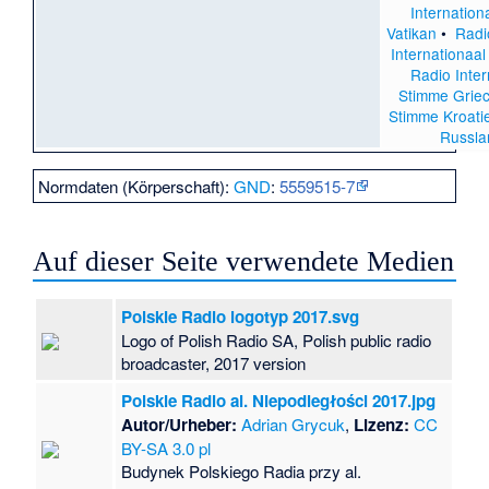
Internation
Vatikan
•
Radi
Internationaal
Radio Inter
Stimme Grie
Stimme Kroati
Russla
Normdaten (Körperschaft):
GND
:
5559515-7
Auf dieser Seite verwendete Medien
Polskie Radio logotyp 2017.svg
Logo of Polish Radio SA, Polish public radio
broadcaster, 2017 version
Polskie Radio al. Niepodległości 2017.jpg
Autor/Urheber:
Adrian Grycuk
,
Lizenz:
CC
BY-SA 3.0 pl
Budynek Polskiego Radia przy al.