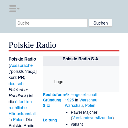
Polskie Radio
Polskie Radio S.A.
Polskie Radio
(
Aussprache
[
ˈpɔlskʲɛ ˈradjɔ
]
kurz
PR
;
Logo
deutsch
Polnischer
Aktiengesellschaft
Rechtsform
Rundfunk
) ist
1925
in
Warschau
Gründung
die
öffentlich-
Warschau
,
Polen
Sitz
rechtliche
Paweł Majcher
Hörfunkanstalt
(
Vorstandsvorsitzender
)
in
Polen
. Die
Leitung
vakant
Polskie Radio