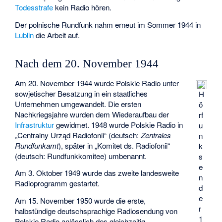
Todesstrafe
kein Radio hören.
Der polnische Rundfunk nahm erneut im Sommer 1944 in
Lublin
die Arbeit auf.
Nach dem 20. November 1944
Am 20. November 1944 wurde Polskie Radio unter
sowjetischer Besatzung in ein staatliches
H
Unternehmen umgewandelt. Die ersten
ö
Nachkriegsjahre wurden dem Wiederaufbau der
rf
Infrastruktur
gewidmet. 1948 wurde Polskie Radio in
u
„Centralny Urząd Radiofonii“ (deutsch:
Zentrales
n
Rundfunkamt
), später in „Komitet ds. Radiofonii“
k
(deutsch: Rundfunkkomitee) umbenannt.
s
e
Am 3. Oktober 1949 wurde das zweite landesweite
n
Radioprogramm gestartet.
d
e
Am 15. November 1950 wurde die erste,
r
halbstündige deutschsprachige Radiosendung von
1
Polskie Radio anlässlich des gleichzeitig