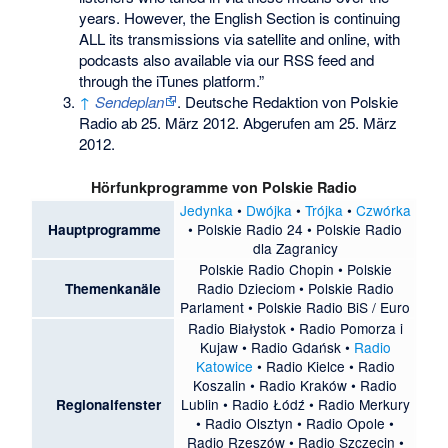
years. However, the English Section is continuing
ALL its transmissions via satellite and online, with
podcasts also available via our RSS feed and
through the iTunes platform.”
↑
Sendeplan
. Deutsche Redaktion von Polskie
Radio ab 25. März 2012. Abgerufen am 25. März
2012.
Hörfunkprogramme von
Polskie Radio
Jedynka
•
Dwójka
•
Trójka
•
Czwórka
•
Polskie Radio 24
•
Polskie Radio
Hauptprogramme
dla Zagranicy
Polskie Radio Chopin
•
Polskie
Radio Dzieciom
•
Polskie Radio
Themenkanäle
Parlament
•
Polskie Radio BiS / Euro
Radio Białystok
•
Radio Pomorza i
Kujaw
•
Radio Gdańsk
•
Radio
Katowice
•
Radio Kielce
•
Radio
Koszalin
•
Radio Kraków
•
Radio
Lublin
•
Radio Łódź
•
Radio Merkury
Regionalfenster
•
Radio Olsztyn
•
Radio Opole
•
Radio Rzeszów
•
Radio Szczecin
•