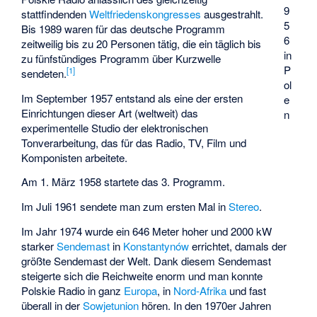
9
stattfindenden
Weltfriedenskongresses
ausgestrahlt.
5
Bis 1989 waren für das deutsche Programm
6
zeitweilig bis zu 20 Personen tätig, die ein täglich bis
in
zu fünfstündiges Programm über Kurzwelle
P
[
1
]
sendeten.
ol
Im September 1957 entstand als eine der ersten
e
Einrichtungen dieser Art (weltweit) das
n
experimentelle Studio der elektronischen
Tonverarbeitung, das für das Radio, TV, Film und
Komponisten arbeitete.
Am 1. März 1958 startete das 3. Programm.
Im Juli 1961 sendete man zum ersten Mal in
Stereo
.
Im Jahr 1974 wurde ein 646 Meter hoher und 2000 kW
starker
Sendemast
in
Konstantynów
errichtet, damals der
größte Sendemast der Welt. Dank diesem Sendemast
steigerte sich die Reichweite enorm und man konnte
Polskie Radio in ganz
Europa
, in
Nord-Afrika
und fast
überall in der
Sowjetunion
hören. In den 1970er Jahren