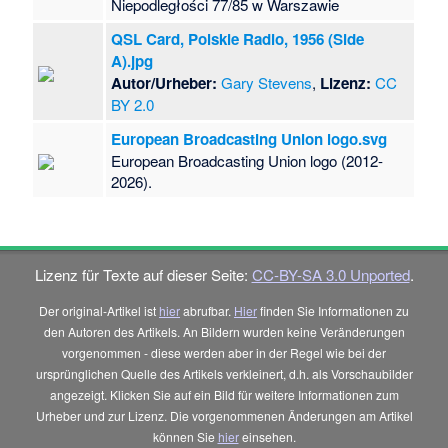
Niepodległości 77/85 w Warszawie
QSL Card, Polskie Radio, 1956 (Side
A).jpg
Autor/Urheber:
Gary Stevens
,
Lizenz:
CC
BY 2.0
European Broadcasting Union logo.svg
European Broadcasting Union logo (2012-
2026).
Lizenz für Texte auf dieser Seite:
CC-BY-SA 3.0 Unported
.
Der original-Artikel ist
hier
abrufbar.
Hier
finden Sie Informationen zu
den Autoren des Artikels. An Bildern wurden keine Veränderungen
vorgenommen - diese werden aber in der Regel wie bei der
ursprünglichen Quelle des Artikels verkleinert, d.h. als Vorschaubilder
angezeigt. Klicken Sie auf ein Bild für weitere Informationen zum
Urheber und zur Lizenz. Die vorgenommenen Änderungen am Artikel
können Sie
hier
einsehen.