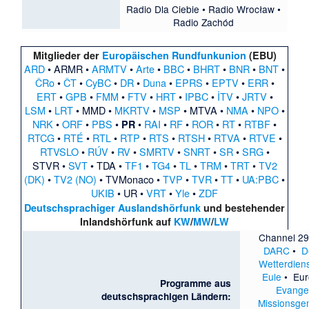
Radio Dla Ciebie
•
Radio Wrocław
•
Radio Zachód
Mitglieder der
Europäischen Rundfunkunion
(EBU)
ARD
•
ARMR
•
ARMTV
•
Arte
•
BBC
•
BHRT
•
BNR
•
BNT
•
ČRo
•
ČT
•
CyBC
•
DR
•
Duna
•
EPRS
•
EPTV
•
ERR
•
ERT
•
GPB
•
FMM
•
FTV
•
HRT
•
IPBC
•
İTV
•
JRTV
•
LSM
•
LRT
•
MMD
•
MKRTV
•
MSP
•
MTVA
•
NMA
•
NPO
•
NRK
•
ORF
•
PBS
•
•
RAI
•
RF
•
ROR
•
RT
•
RTBF
•
PR
RTCG
•
RTÉ
•
RTL
•
RTP
•
RTS
•
RTSH
•
RTVA
•
RTVE
•
RTVSLO
•
RÚV
•
RV
•
SMRTV
•
SNRT
•
SR
•
SRG
•
STVR
•
SVT
•
TDA
•
TF1
•
TG4
•
TL
•
TRM
•
TRT
•
TV2
(DK)
•
TV2 (NO)
•
TVMonaco
•
TVP
•
TVR
•
TT
•
UA:PBC
•
UKIB
•
UR
•
VRT
•
Yle
•
ZDF
Deutschsprachiger Auslandshörfunk
und bestehender
Inlandshörfunk auf
KW
/
MW
/
LW
Channel 2
DARC
•
D
Wetterdien
Eule
•
Eur
Programme aus
Evange
deutschsprachigen Ländern:
Missionsge