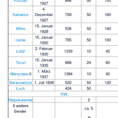
Poznań
868
50
100
1927
4.
Katowice
Dezember
758
50
160
1927
15. Januar
Wilno
536
50
140
1928
15. Januar
Lwów
795
50
100
1930
2. Februar
Łódź
1339
10
45
1930
15. Januar
Toruń
968
24
60
1935
1. März
Warszawa
II
1384
10
45
1937
Baranowicze
1. Juli 1938
520
50
120
Łuck
424
50
KW
Niepokalanów
2
6 weitere
ca. 5
Sender
je