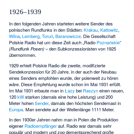
1926–1939
In den folgenden Jahren starteten weitere Sender des
polnischen Rundfunks in den Städten:
Krakau
,
Kattowitz
,
Wilna
,
Lemberg
,
Toruń
,
Baranowicze
. Die Gesellschaft
Polskie Radio hat um diese Zeit auch „Radio
Poznańskie
“
(Rundfunk Posen)
– den Subkonzessionisten von 1925
übernommen.
1929 erhielt Polskie Radio die zweite, modifizierte
Sendekonzession für 20 Jahre, in der auch der Neubau
eines Senders empfohlen wurde, der polenweit zu hören
wäre. Diese Empfehlung wurde schon im Mai 1931 erfüllt.
Im Mai 1931 erbaute man in
Łazy
bei
Raszyn
einen neuen,
120
kW
starken (damals eine hohe Leistung) und 200
Meter hohen
Sender
, damals den höchsten Sendemast in
Europa
. Man sendete auf der Wellenlänge 1111 Meter.
In den 1930er Jahren nahm man in Polen die Produktion
eigener
Radioempfänger
auf. Radio war damals sehr
populär und modern und zog dementsprechend große