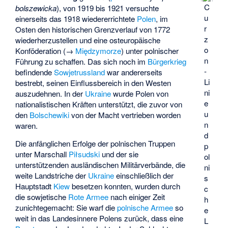
C
bolszewicka
), von 1919 bis 1921 versuchte
u
einerseits das 1918 wiedererrichtete
Polen
, im
r
Osten den historischen Grenzverlauf von 1772
z
wiederherzustellen und eine osteuropäische
o
Konföderation (→
Międzymorze
) unter polnischer
n
Führung zu schaffen. Das sich noch im
Bürgerkrieg
-
befindende
Sowjetrussland
war andererseits
Li
bestrebt, seinen Einflussbereich in den Westen
ni
auszudehnen. In der
Ukraine
wurde Polen von
e
nationalistischen Kräften unterstützt, die zuvor von
u
den
Bolschewiki
von der Macht vertrieben worden
n
waren.
d
Die anfänglichen Erfolge der polnischen Truppen
p
unter Marschall
Piłsudski
und der sie
ol
unterstützenden ausländischen Militärverbände, die
ni
weite Landstriche der
Ukraine
einschließlich der
s
Hauptstadt
Kiew
besetzen konnten, wurden durch
c
die sowjetische
Rote Armee
nach einiger Zeit
h
zunichtegemacht: Sie warf die
polnische Armee
so
e
weit in das Landesinnere Polens zurück, dass eine
L