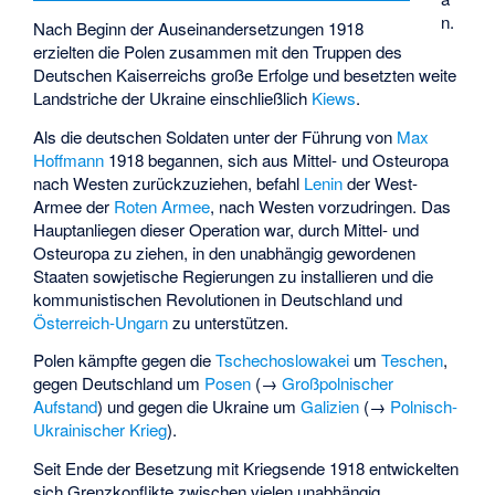
n.
Nach Beginn der Auseinandersetzungen 1918
erzielten die Polen zusammen mit den Truppen des
Deutschen Kaiserreichs große Erfolge und besetzten weite
Landstriche der Ukraine einschließlich
Kiews
.
Als die deutschen Soldaten unter der Führung von
Max
Hoffmann
1918 begannen, sich aus Mittel- und Osteuropa
nach Westen zurückzuziehen, befahl
Lenin
der West-
Armee der
Roten Armee
, nach Westen vorzudringen. Das
Hauptanliegen dieser Operation war, durch Mittel- und
Osteuropa zu ziehen, in den unabhängig gewordenen
Staaten sowjetische Regierungen zu installieren und die
kommunistischen Revolutionen in Deutschland und
Österreich-Ungarn
zu unterstützen.
Polen kämpfte gegen die
Tschechoslowakei
um
Teschen
,
gegen Deutschland um
Posen
(→
Großpolnischer
Aufstand
) und gegen die Ukraine um
Galizien
(→
Polnisch-
Ukrainischer Krieg
).
Seit Ende der Besetzung mit Kriegsende 1918 entwickelten
sich Grenzkonflikte zwischen vielen unabhängig