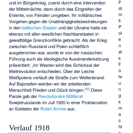
it
und im Bürgerkrieg, zuerst durch eine Intervention
a
)
der Mittelmächte, dann durch das Eingreifen der
m
Entente, von Feinden umgeben. Ihr militärisches
it
Vorgehen gegen die Unabhängigkeitsbestrebungen
P
in den
baltischen Staaten
und der Ukraine hatte sie
ol
ebenso mit allen westlichen Nachbarstaaten in
e
gewalttätige Grenzkonflikte gebracht. Als der Krieg
n
zwischen Russland und Polen schließlich
al
ausgebrochen war, wurde er von der russischen
s
Führung auch als ideologische Auseinandersetzung
F
präsentiert: „Im Westen wird das Schicksal der
ü
Weltrevolution entschieden. Über der Leiche
hr
Weißpolens verläuft die Straße zum Weltenbrand.
u
Auf Bajonetten werden wir der arbeitenden
n
[
5
]
Menschheit Frieden und Glück bringen.“
Diese
g
Parole gab der
Revolutionäre Militärrat
s
Sowjetrusslands im Juli 1920 in einer Proklamation
m
an Soldaten der
Roten Armee
aus.
a
c
ht
Verlauf 1918
a