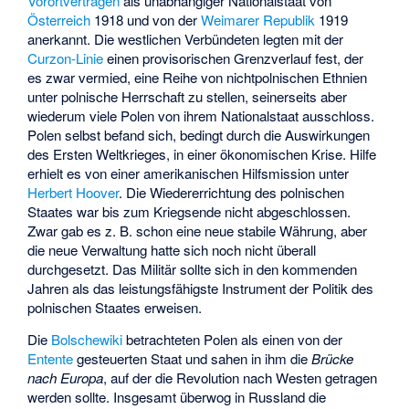
Vorortverträgen
als unabhängiger Nationalstaat von
Österreich
1918 und von der
Weimarer Republik
1919
anerkannt. Die westlichen Verbündeten legten mit der
Curzon-Linie
einen provisorischen Grenzverlauf fest, der
es zwar vermied, eine Reihe von nichtpolnischen Ethnien
unter polnische Herrschaft zu stellen, seinerseits aber
wiederum viele Polen von ihrem Nationalstaat ausschloss.
Polen selbst befand sich, bedingt durch die Auswirkungen
des Ersten Weltkrieges, in einer ökonomischen Krise. Hilfe
erhielt es von einer amerikanischen Hilfsmission unter
Herbert Hoover
. Die Wiedererrichtung des polnischen
Staates war bis zum Kriegsende nicht abgeschlossen.
Zwar gab es z. B. schon eine neue stabile Währung, aber
die neue Verwaltung hatte sich noch nicht überall
durchgesetzt. Das Militär sollte sich in den kommenden
Jahren als das leistungsfähigste Instrument der Politik des
polnischen Staates erweisen.
Die
Bolschewiki
betrachteten Polen als einen von der
Entente
gesteuerten Staat und sahen in ihm die
Brücke
nach Europa
, auf der die Revolution nach Westen getragen
werden sollte. Insgesamt überwog in Russland die