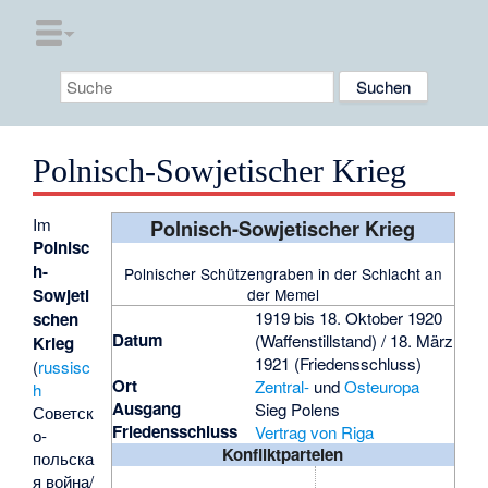
Polnisch-Sowjetischer Krieg
Im
Polnisch-Sowjetischer Krieg
Polnisc
h-
Polnischer Schützengraben in der Schlacht an
Sowjeti
der Memel
1919 bis 18. Oktober 1920
schen
Datum
(Waffenstillstand) / 18. März
Krieg
1921 (Friedensschluss)
(
russisc
Ort
Zentral-
und
Osteuropa
h
Ausgang
Sieg Polens
Советск
Friedensschluss
Vertrag von Riga
о-
Konfliktparteien
польска
я война
/