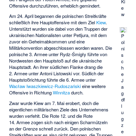
Ki
Offensive durchzuführen, erheblich gemindert.
e
w
Am 24. April begannen die polnischen Streitkräfte
schließlich ihre Hauptoffensive mit dem Ziel
Kiew
.
Unterstützt wurden sie dabei von den Truppen der
ukrainischen Nationalisten unter Petljura, mit dem
P
zuvor ein Geheimabkommen und eine
ol
Militärkonvention abgeschlossen worden waren. Die
ni
polnische 3. Armee unter Rydz-Śmigły führte von
s
Nordwesten den Hauptstoß auf die ukrainische
c
Hauptstadt. An ihrer südlichen Flanke drang die
h
2. Armee unter
Antoni Listowski
vor. Südlich der
e
Hauptstoßrichtung führte die 6. Armee unter
J
Wacław Iwaszkiewicz-Rudoszański
eine weitere
a
Offensive in Richtung
Winnitza
durch.
g
df
Zwar wurde Kiew am 7. Mai erobert, doch die
l
eigentlichen militärischen Ziele des Unternehmens
u
wurden verfehlt. Die Rote 12. und die Rote
g
14. Armee zogen sich nach einigen Scharmützeln
z
an der Grenze schnell zurück. Den polnischen
e
Streitkräften war es also nicht gelungen, die Truppen