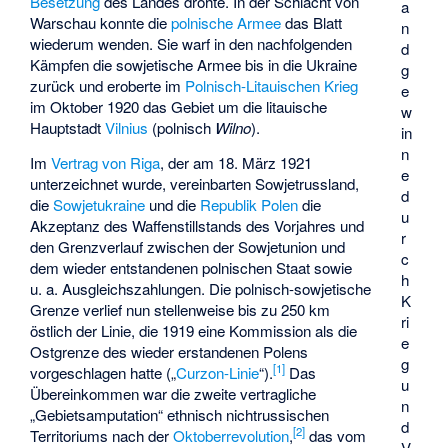
Besetzung
des Landes drohte. In der
Schlacht von
a
Warschau
konnte die
polnische Armee
das Blatt
n
wiederum wenden. Sie warf in den nachfolgenden
d
Kämpfen die sowjetische Armee bis in die Ukraine
g
zurück und eroberte im
Polnisch-Litauischen Krieg
e
im Oktober 1920 das Gebiet um die litauische
w
Hauptstadt
Vilnius
(polnisch
Wilno
).
in
n
Im
Vertrag von Riga
, der am 18. März 1921
e
unterzeichnet wurde, vereinbarten Sowjetrussland,
d
die
Sowjetukraine
und die
Republik Polen
die
u
Akzeptanz des Waffenstillstands des Vorjahres und
r
den Grenzverlauf zwischen der Sowjetunion und
c
dem wieder entstandenen polnischen Staat sowie
h
u. a. Ausgleichszahlungen. Die polnisch-sowjetische
K
Grenze verlief nun stellenweise bis zu 250 km
ri
östlich der Linie, die 1919 eine Kommission als die
e
Ostgrenze des wieder erstandenen Polens
g
[
1
]
vorgeschlagen hatte („
Curzon-Linie
“).
Das
u
Übereinkommen war die zweite vertragliche
n
„Gebietsamputation“ ethnisch nichtrussischen
d
[
2
]
Territoriums nach der
Oktoberrevolution
,
das vom
V