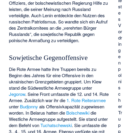
te
Offiziers, der bolschewistischen Regierung Hilfe zu
st
leisten, die seiner Meinung nach Russland
e
verteidigte. Auch Lenin entdeckte den Nutzen des
s
russischen Patriotismus. So wandte sich ein Aufruf
V
des Zentralkomitees an die „verehrten Bürger
or
Russlands“, die sowjetische Republik gegen
dr
polnische Anmaßung zu verteidigen.
in
g
e
Sowjetische Gegenoffensive
n
p
Die Rote Armee hatte ihre Truppen bereits zu
ol
Beginn des Jahres für eine Offensive in den
ni
ukrainischen Grenzgebieten gruppiert. Um Kiew
s
stand die Südwestliche Armeegruppe unter
c
Jegorow
. Seine Front umfasste die 12. und 14. Rote
h
Armee. Zusätzlich war ihr die
1. Rote Reiterarmee
er
unter
Budjonny
als Offensivkapazität zugewiesen
Tr
worden. In Belarus hatten die
Bolschewiki
die
u
Westliche Armeegruppe aufgestellt. Sie stand unter
p
dem Befehl von
Tuchatschewski
. Sie umfasste die
p
3., 4., 15. und 16. Armee. Ebenso verfügte sie mit