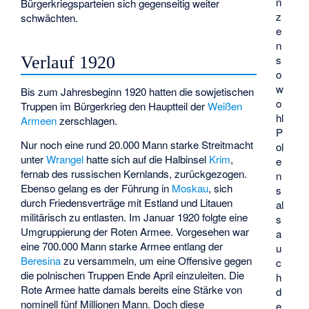
n
Bürgerkriegsparteien sich gegenseitig weiter
z
schwächten.
e
n
Verlauf 1920
s
o
w
Bis zum Jahresbeginn 1920 hatten die sowjetischen
o
Truppen im Bürgerkrieg den Hauptteil der
Weißen
hl
Armeen
zerschlagen.
P
Nur noch eine rund 20.000 Mann starke Streitmacht
ol
unter
Wrangel
hatte sich auf die Halbinsel
Krim
,
e
fernab des russischen Kernlands, zurückgezogen.
n
Ebenso gelang es der Führung in
Moskau
, sich
s
durch Friedensverträge mit Estland und Litauen
al
militärisch zu entlasten. Im Januar 1920 folgte eine
s
Umgruppierung der Roten Armee. Vorgesehen war
a
eine 700.000 Mann starke Armee entlang der
u
Beresina
zu versammeln, um eine Offensive gegen
c
die polnischen Truppen Ende April einzuleiten. Die
h
Rote Armee hatte damals bereits eine Stärke von
d
nominell fünf Millionen Mann. Doch diese
e