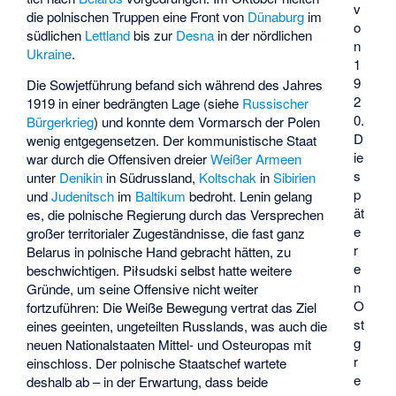
v
die polnischen Truppen eine Front von
Dünaburg
im
o
südlichen
Lettland
bis zur
Desna
in der nördlichen
n
Ukraine
.
1
9
Die Sowjetführung befand sich während des Jahres
2
1919 in einer bedrängten Lage (siehe
Russischer
0.
Bürgerkrieg
) und konnte dem Vormarsch der Polen
D
wenig entgegensetzen. Der kommunistische Staat
ie
war durch die Offensiven dreier
Weißer Armeen
s
unter
Denikin
in Südrussland,
Koltschak
in
Sibirien
p
und
Judenitsch
im
Baltikum
bedroht. Lenin gelang
ät
es, die polnische Regierung durch das Versprechen
e
großer territorialer Zugeständnisse, die fast ganz
r
Belarus in polnische Hand gebracht hätten, zu
e
beschwichtigen. Piłsudski selbst hatte weitere
n
Gründe, um seine Offensive nicht weiter
O
fortzuführen: Die Weiße Bewegung vertrat das Ziel
st
eines geeinten, ungeteilten Russlands, was auch die
g
neuen Nationalstaaten Mittel- und Osteuropas mit
r
einschloss. Der polnische Staatschef wartete
e
deshalb ab – in der Erwartung, dass beide