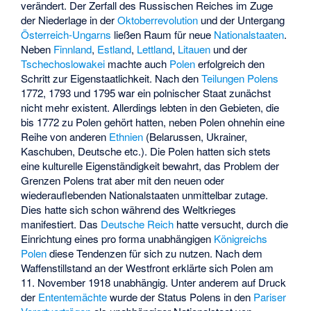
verändert. Der Zerfall des Russischen Reiches im Zuge
der Niederlage in der
Oktoberrevolution
und der Untergang
Österreich-Ungarns
ließen Raum für neue
Nationalstaaten
.
Neben
Finnland
,
Estland
,
Lettland
,
Litauen
und der
Tschechoslowakei
machte auch
Polen
erfolgreich den
Schritt zur Eigenstaatlichkeit. Nach den
Teilungen Polens
1772, 1793 und 1795 war ein polnischer Staat zunächst
nicht mehr existent. Allerdings lebten in den Gebieten, die
bis 1772 zu Polen gehört hatten, neben Polen ohnehin eine
Reihe von anderen
Ethnien
(Belarussen, Ukrainer,
Kaschuben, Deutsche etc.). Die Polen hatten sich stets
eine kulturelle Eigenständigkeit bewahrt, das Problem der
Grenzen Polens trat aber mit den neuen oder
wiederauflebenden Nationalstaaten unmittelbar zutage.
Dies hatte sich schon während des Weltkrieges
manifestiert. Das
Deutsche Reich
hatte versucht, durch die
Einrichtung eines pro forma unabhängigen
Königreichs
Polen
diese Tendenzen für sich zu nutzen. Nach dem
Waffenstillstand an der Westfront erklärte sich Polen am
11. November 1918 unabhängig. Unter anderem auf Druck
der
Ententemächte
wurde der Status Polens in den
Pariser