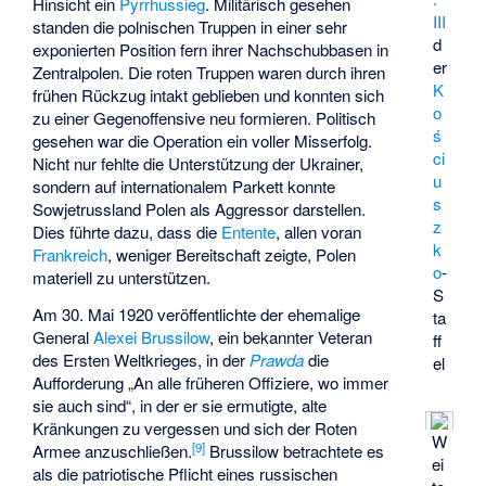
Hinsicht ein
Pyrrhussieg
. Militärisch gesehen
III
standen die polnischen Truppen in einer sehr
d
exponierten Position fern ihrer Nachschubbasen in
er
Zentralpolen. Die roten Truppen waren durch ihren
K
frühen Rückzug intakt geblieben und konnten sich
o
zu einer Gegenoffensive neu formieren. Politisch
ś
gesehen war die Operation ein voller Misserfolg.
ci
Nicht nur fehlte die Unterstützung der Ukrainer,
u
sondern auf internationalem Parkett konnte
s
Sowjetrussland Polen als Aggressor darstellen.
z
Dies führte dazu, dass die
Entente
, allen voran
k
Frankreich
, weniger Bereitschaft zeigte, Polen
o
-
materiell zu unterstützen.
S
Am 30. Mai 1920 veröffentlichte der ehemalige
ta
General
Alexei Brussilow
, ein bekannter Veteran
ff
des Ersten Weltkrieges, in der
Prawda
die
el
Aufforderung „An alle früheren Offiziere, wo immer
sie auch sind“, in der er sie ermutigte, alte
Kränkungen zu vergessen und sich der Roten
W
[
9
]
Armee anzuschließen.
Brussilow betrachtete es
ei
als die patriotische Pflicht eines russischen