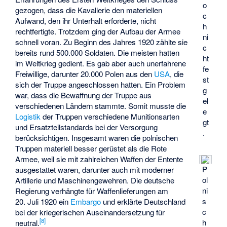
o
gezogen, dass die Kavallerie den materiellen
c
Aufwand, den ihr Unterhalt erforderte, nicht
h
rechtfertigte. Trotzdem ging der Aufbau der Armee
ni
schnell voran. Zu Beginn des Jahres 1920 zählte sie
c
bereits rund 500.000 Soldaten. Die meisten hatten
ht
im Weltkrieg gedient. Es gab aber auch unerfahrene
fe
Freiwillige, darunter 20.000 Polen aus den
USA
, die
st
sich der Truppe angeschlossen hatten. Ein Problem
g
war, dass die Bewaffnung der Truppe aus
el
verschiedenen Ländern stammte. Somit musste die
e
Logistik
der Truppen verschiedene Munitionsarten
gt
und Ersatzteilstandards bei der Versorgung
.
berücksichtigen. Insgesamt waren die polnischen
Truppen materiell besser gerüstet als die Rote
Armee, weil sie mit zahlreichen Waffen der Entente
P
ausgestattet waren, darunter auch mit moderner
ol
Artillerie und Maschinengewehren. Die deutsche
ni
Regierung verhängte für Waffenlieferungen am
s
20. Juli 1920 ein
Embargo
und erklärte Deutschland
c
bei der kriegerischen Auseinandersetzung für
[
8
]
h
neutral.