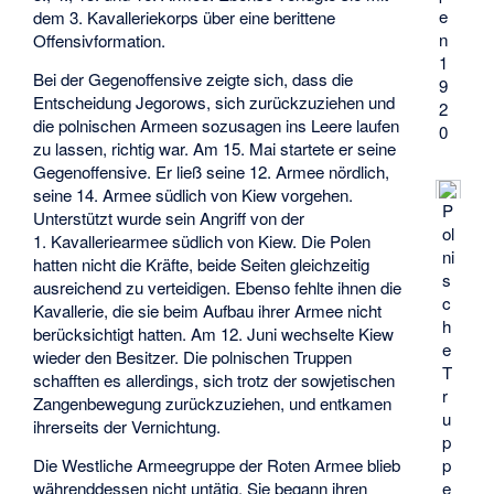
e
dem 3. Kavalleriekorps über eine berittene
n
Offensivformation.
1
Bei der Gegenoffensive zeigte sich, dass die
9
Entscheidung Jegorows, sich zurückzuziehen und
2
die polnischen Armeen sozusagen ins Leere laufen
0
zu lassen, richtig war. Am 15. Mai startete er seine
Gegenoffensive. Er ließ seine 12. Armee nördlich,
seine 14. Armee südlich von Kiew vorgehen.
P
Unterstützt wurde sein Angriff von der
ol
1. Kavalleriearmee südlich von Kiew. Die Polen
ni
hatten nicht die Kräfte, beide Seiten gleichzeitig
s
ausreichend zu verteidigen. Ebenso fehlte ihnen die
c
Kavallerie, die sie beim Aufbau ihrer Armee nicht
h
berücksichtigt hatten. Am 12. Juni wechselte Kiew
e
wieder den Besitzer. Die polnischen Truppen
T
schafften es allerdings, sich trotz der sowjetischen
r
Zangenbewegung zurückzuziehen, und entkamen
u
ihrerseits der Vernichtung.
p
Die Westliche Armeegruppe der Roten Armee blieb
p
währenddessen nicht untätig. Sie begann ihren
e