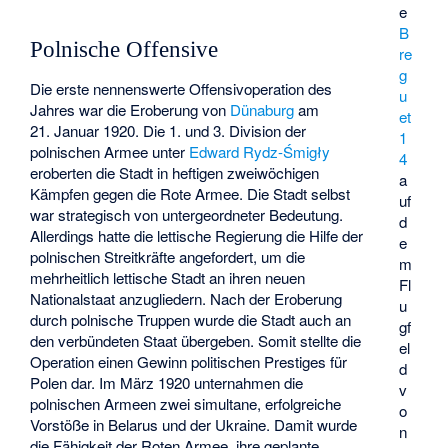
e
B
Polnische Offensive
re
g
Die erste nennenswerte Offensivoperation des
u
Jahres war die Eroberung von
Dünaburg
am
et
21. Januar 1920. Die 1. und 3. Division der
1
polnischen Armee unter
Edward Rydz-Śmigły
4
eroberten die Stadt in heftigen zweiwöchigen
a
Kämpfen gegen die Rote Armee. Die Stadt selbst
uf
war strategisch von untergeordneter Bedeutung.
d
Allerdings hatte die lettische Regierung die Hilfe der
e
polnischen Streitkräfte angefordert, um die
m
mehrheitlich lettische Stadt an ihren neuen
Fl
Nationalstaat anzugliedern. Nach der Eroberung
u
durch polnische Truppen wurde die Stadt auch an
gf
den verbündeten Staat übergeben. Somit stellte die
el
Operation einen Gewinn politischen Prestiges für
d
Polen dar. Im März 1920 unternahmen die
v
polnischen Armeen zwei simultane, erfolgreiche
o
Vorstöße in Belarus und der Ukraine. Damit wurde
n
die Fähigkeit der Roten Armee, ihre geplante