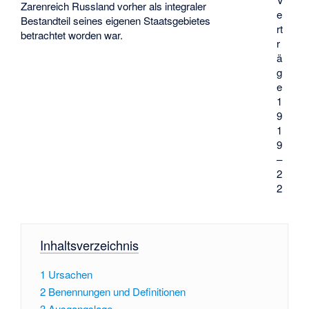
Zarenreich Russland vorher als integraler
e
Bestandteil seines eigenen Staatsgebietes
rt
betrachtet worden war.
r
ä
g
e
1
9
1
9
–
2
2
Inhaltsverzeichnis
1
Ursachen
2
Benennungen und Definitionen
3
Ausgangslage