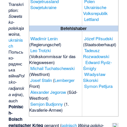
Sowjetrussland
Polen
Transkri
Sowjetukraine
Ukrainische
ption:
Volksrepublik
Sowets
Lettland
ko-
polskaja
Befehlshaber
woina
,
Wladimir Lenin
Józef Piłsudski
ukrainis
(Regierungschef)
(Staatsoberhaupt)
ch
Leo Trotzki
Tadeusz
Польсь
(Volkskommissar für das
Rozwadowski
ко-
Kriegswesen)
Edward Rydz-
радянс
Michail Tuchatschewski
Śmigły
ька
(Westfront)
Władysław
війна
Pol
Josef Stalin
(
Lemberger
Sikorski
sko-
Front)
Symon Petljura
radjansk
Alexander Jegorow
(Süd-
),
a wijna
Westfront)
auch
Semjon Budjonny
(1.
Polnisc
Kavallerie-Armee)
h-
Bolsch
ewistischer Krieg
genannt (
polnisch
Wojna polsko-