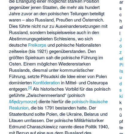
die Erlangung einer möglichst starken Position
ar
gegenüber jenen Staaten, die mehr als hundert
s
Jahre zuvor an den polnischen Teilungen beteiligt
c
waren – also Russland, Preußen und Österreich.
h
Dies führte nicht nur zu Auseinandersetzungen mit
al
Russland, sondern beispielsweise auch in den
l
Abstimmungsgebieten Schlesiens, wo sich
J
deutsche
Freikorps
und polnische Nationalisten
ó
zeitweise (bis 1921) gegenüberstanden. Den
z
größten Spielraum sah die polnische Führung im
ef
Osten. Einem möglichen Wiedererstarken
Pi
Russlands, diesmal unter kommunistischer
łs
Führung, setzte Piłsudski die Idee einer von Polen
u
dominierten
Konföderation
in Mittel- und Osteuropa
d
[
3
]
entgegen.
Als historisches Vorbild für das polnisch
s
geführte „Zwischenmeerland“ (polnisch
ki
Międzymorze
) diente hierfür die
polnisch-litauische
k
Realunion
, die bis 1791 bestanden hatte. Der
n
Staatenbund sollte Polen, die Ukraine, Belarus und
ü
Litauen umfassen. Der polnische Militärhistoriker
pf
Edmund Charaszkiewicz nannte diese Politik 1940,
te
mit Bezug auf eine aus dem Russland des
m