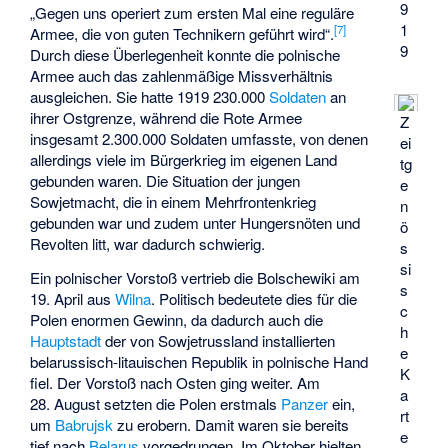
9
„Gegen uns operiert zum ersten Mal eine reguläre
1
[
7
]
Armee, die von guten Technikern geführt wird“.
9
Durch diese Überlegenheit konnte die polnische
Armee auch das zahlenmäßige Missverhältnis
ausgleichen. Sie hatte 1919 230.000
Soldaten
an
ihrer Ostgrenze, während die Rote Armee
Z
insgesamt 2.300.000 Soldaten umfasste, von denen
ei
allerdings viele im Bürgerkrieg im eigenen Land
tg
gebunden waren. Die Situation der jungen
e
Sowjetmacht, die in einem Mehrfrontenkrieg
n
gebunden war und zudem unter Hungersnöten und
ö
Revolten litt, war dadurch schwierig.
s
si
Ein polnischer Vorstoß vertrieb die Bolschewiki am
s
19. April aus
Wilna
. Politisch bedeutete dies für die
c
Polen enormen Gewinn, da dadurch auch die
h
Hauptstadt
der von Sowjetrussland installierten
e
belarussisch-litauischen Republik in polnische Hand
K
fiel. Der Vorstoß nach Osten ging weiter. Am
a
28. August setzten die Polen erstmals
Panzer
ein,
rt
um
Babrujsk
zu erobern. Damit waren sie bereits
e
tief nach
Belarus
vorgedrungen. Im Oktober hielten