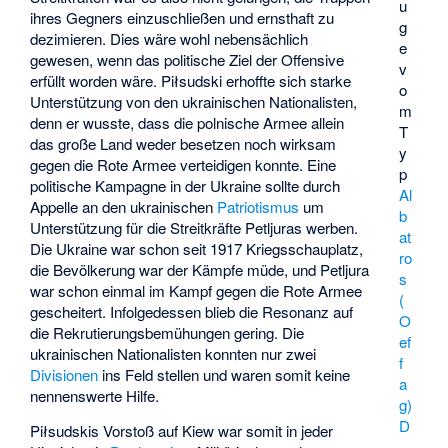
u
ihres Gegners einzuschließen und ernsthaft zu
g
dezimieren. Dies wäre wohl nebensächlich
e
gewesen, wenn das politische Ziel der Offensive
v
erfüllt worden wäre. Piłsudski erhoffte sich starke
o
Unterstützung von den ukrainischen Nationalisten,
m
denn er wusste, dass die polnische Armee allein
T
das große Land weder besetzen noch wirksam
y
gegen die Rote Armee verteidigen konnte. Eine
p
politische Kampagne in der Ukraine sollte durch
Al
Appelle an den ukrainischen
Patriotismus
um
b
Unterstützung für die Streitkräfte Petljuras werben.
at
Die Ukraine war schon seit 1917 Kriegsschauplatz,
ro
die Bevölkerung war der Kämpfe müde, und Petljura
s
war schon einmal im Kampf gegen die Rote Armee
(
gescheitert. Infolgedessen blieb die Resonanz auf
O
die Rekrutierungsbemühungen gering. Die
ef
ukrainischen Nationalisten konnten nur zwei
f
Divisionen
ins Feld stellen und waren somit keine
a
nennenswerte Hilfe.
g)
D
Piłsudskis Vorstoß auf Kiew war somit in jeder
.