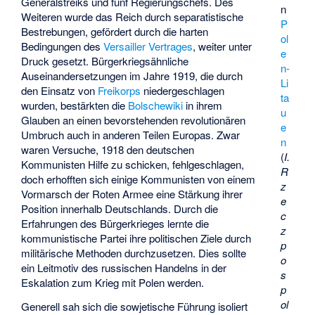
Generalstreiks und fünf Regierungschefs. Des
n
Weiteren wurde das Reich durch separatistische
P
Bestrebungen, gefördert durch die harten
ol
Bedingungen des
Versailler Vertrages
, weiter unter
e
Druck gesetzt. Bürgerkriegsähnliche
n-
Auseinandersetzungen im Jahre 1919, die durch
Li
den Einsatz von
Freikorps
niedergeschlagen
ta
wurden, bestärkten die
Bolschewiki
in ihrem
u
Glauben an einen bevorstehenden revolutionären
e
Umbruch auch in anderen Teilen Europas. Zwar
n
waren Versuche, 1918 den deutschen
(
I.
Kommunisten Hilfe zu schicken, fehlgeschlagen,
R
doch erhofften sich einige Kommunisten von einem
z
Vormarsch der Roten Armee eine Stärkung ihrer
e
Position innerhalb Deutschlands. Durch die
c
Erfahrungen des Bürgerkrieges lernte die
z
kommunistische Partei ihre politischen Ziele durch
p
militärische Methoden durchzusetzen. Dies sollte
o
ein Leitmotiv des russischen Handelns in der
s
Eskalation zum Krieg mit Polen werden.
p
ol
Generell sah sich die sowjetische Führung isoliert