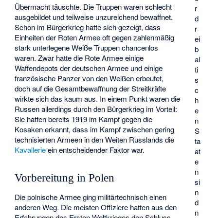
Übermacht täuschte. Die Truppen waren schlecht
r
ausgebildet und teilweise unzureichend bewaffnet.
d
Schon im Bürgerkrieg hatte sich gezeigt, dass
r
Einheiten der Roten Armee oft gegen zahlenmäßig
ei
stark unterlegene Weiße Truppen chancenlos
b
waren. Zwar hatte die Rote Armee einige
al
Waffendepots der deutschen Armee und einige
ti
französische Panzer von den Weißen erbeutet,
s
doch auf die Gesamtbewaffnung der Streitkräfte
c
wirkte sich das kaum aus. In einem Punkt waren die
h
Russen allerdings durch den Bürgerkrieg im Vorteil:
e
Sie hatten bereits 1919 im Kampf gegen die
n
Kosaken erkannt, dass im Kampf zwischen gering
S
technisierten Armeen in den Weiten Russlands die
ta
Kavallerie
ein entscheidender Faktor war.
at
e
n
Vorbereitung in Polen
si
n
Die polnische Armee ging militärtechnisch einen
d
anderen Weg. Die meisten Offiziere hatten aus den
n
Erfahrungen des Ersten Weltkrieges den Schluss