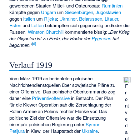
gewordenen Staaten Mittel- und Osteuropas:
Rumänien
kämpfte gegen
Ungarn
um
Siebenbürgen
,
Jugoslawien
gegen
Italien
um
Rijeka
;
Ukrainer
,
Belarussen
,
Litauer
,
Esten
und
Letten
bekämpften sich gegenseitig und/oder die
Russen.
Winston Churchill
kommentierte bissig:
„Der Krieg
der Giganten ist zu Ende, der Hader der
Pygmäen
hat
[
6
]
begonnen.“
Verlauf 1919
Vom März 1919 an berichteten polnische
Nachrichtendienstquellen über sowjetische Pläne zu
F
einer Offensive. Das polnische Oberkommando zog
r
daher eine
Präventivoffensive
in Betracht. Der Plan
o
für die
Kiewer Operation
sah die Zerschlagung der
nt
Roten Armee an Polens rechter Flanke vor. Das
v
politische Ziel der Offensive war die Einsetzung
e
einer pro-polnischen Regierung unter
Symon
rl
Petljura
in Kiew, der Hauptstadt der
Ukraine
.
a
uf