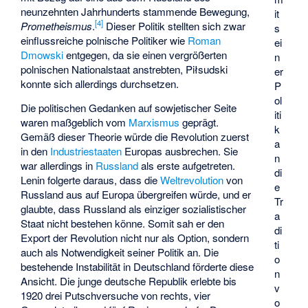
neunzehnten Jahrhunderts stammende Bewegung,
it
[
4
]
Prometheismus
.
Dieser Politik stellten sich zwar
s
einflussreiche polnische Politiker wie
Roman
ei
Dmowski
entgegen, da sie einen vergrößerten
n
polnischen Nationalstaat anstrebten, Piłsudski
er
konnte sich allerdings durchsetzen.
P
ol
Die politischen Gedanken auf sowjetischer Seite
iti
waren maßgeblich vom
Marxismus
geprägt.
k
Gemäß dieser Theorie würde die Revolution zuerst
a
in den
Industriestaaten
Europas ausbrechen. Sie
n
war allerdings in
Russland
als erste aufgetreten.
di
Lenin folgerte daraus, dass die
Weltrevolution
von
e
Russland aus auf Europa übergreifen würde, und er
Tr
glaubte, dass Russland als einziger sozialistischer
a
Staat nicht bestehen könne. Somit sah er den
di
Export der Revolution nicht nur als Option, sondern
ti
auch als Notwendigkeit seiner Politik an. Die
o
bestehende Instabilität in Deutschland förderte diese
n
Ansicht. Die junge deutsche Republik erlebte bis
v
1920 drei Putschversuche von rechts, vier
o