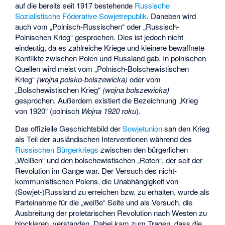
auf die bereits seit 1917 bestehende
Russische
Sozialistische Föderative Sowjetrepublik
. Daneben wird
auch vom „Polnisch-Russischen“ oder „Russisch-
Polnischen Krieg“ gesprochen. Dies ist jedoch nicht
eindeutig, da es zahlreiche Kriege und kleinere bewaffnete
Konflikte zwischen Polen und Russland gab. In polnischen
Quellen wird meist vom „Polnisch-Bolschewistischen
Krieg“
(wojna polsko-bolszewicka)
oder vom
„Bolschewistischen Krieg“
(wojna bolszewicka)
gesprochen. Außerdem existiert die Bezeichnung „Krieg
von 1920“ (polnisch
Wojna 1920 roku
).
Das offizielle Geschichtsbild der
Sowjetunion
sah den Krieg
als Teil der ausländischen Interventionen während des
Russischen Bürgerkriegs
zwischen den bürgerlichen
„Weißen“ und den bolschewistischen „Roten“, der seit der
Revolution im Gange war. Der Versuch des nicht-
kommunistischen Polens, die Unabhängigkeit von
(Sowjet-)Russland zu erreichen bzw. zu erhalten, wurde als
Parteinahme für die „weiße“ Seite und als Versuch, die
Ausbreitung der proletarischen Revolution nach Westen zu
blockieren, verstanden. Dabei kam zum Tragen, dass die