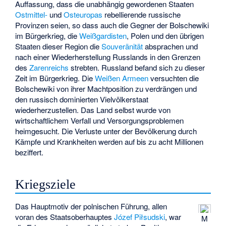
Auffassung, dass die unabhängig gewordenen Staaten
Ostmittel-
und
Osteuropas
rebellierende russische
Provinzen seien, so dass auch die Gegner der Bolschewiki
im Bürgerkrieg, die
Weißgardisten
, Polen und den übrigen
Staaten dieser Region die
Souveränität
absprachen und
nach einer Wiederherstellung Russlands in den Grenzen
des
Zarenreichs
strebten. Russland befand sich zu dieser
Zeit im Bürgerkrieg. Die
Weißen Armeen
versuchten die
Bolschewiki von ihrer Machtposition zu verdrängen und
den russisch dominierten Vielvölkerstaat
wiederherzustellen. Das Land selbst wurde von
wirtschaftlichem Verfall und Versorgungsproblemen
heimgesucht. Die Verluste unter der Bevölkerung durch
Kämpfe und Krankheiten werden auf bis zu acht Millionen
beziffert.
Kriegsziele
Das Hauptmotiv der polnischen Führung, allen
voran des Staatsoberhauptes
Józef Piłsudski
, war
M