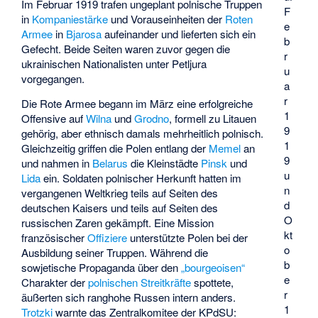
Im Februar 1919 trafen ungeplant polnische Truppen
F
in
Kompaniestärke
und Vorauseinheiten der
Roten
e
Armee
in
Bjarosa
aufeinander und lieferten sich ein
b
Gefecht. Beide Seiten waren zuvor gegen die
r
ukrainischen Nationalisten unter Petljura
u
vorgegangen.
a
r
Die Rote Armee begann im März eine erfolgreiche
1
Offensive auf
Wilna
und
Grodno
, formell zu Litauen
9
gehörig, aber ethnisch damals mehrheitlich polnisch.
1
Gleichzeitig griffen die Polen entlang der
Memel
an
9
und nahmen in
Belarus
die Kleinstädte
Pinsk
und
u
Lida
ein. Soldaten polnischer Herkunft hatten im
n
vergangenen Weltkrieg teils auf Seiten des
d
deutschen Kaisers und teils auf Seiten des
O
russischen Zaren gekämpft. Eine Mission
kt
französischer
Offiziere
unterstützte Polen bei der
o
Ausbildung seiner Truppen. Während die
b
sowjetische Propaganda über den
„bourgeoisen“
e
Charakter der
polnischen Streitkräfte
spottete,
r
äußerten sich ranghohe Russen intern anders.
1
Trotzki
warnte das Zentralkomitee der KPdSU: