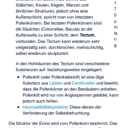
1
Stäbchen, Keulen, Kegeln, Warzen und
7
ähnlichen Strukturen, jedoch ohne eine
0
Außenschicht, spricht man von
intectaten
µ
Pollenkörnern. Bei
tectaten
Pollenkörnern sind
m
die Säulchen (Columellae, Bacula) an der
la
Außenseite zu einer Schicht, dem
Tectum
,
n
verbunden. Das Tectum kann wiederum sehr
g.
vielgestaltig sein: durchbrochen, mehrschichtig,
selbst wiederum skulpturiert.
In den Hohlräumen des Tectum sind verschiedene
Substanzen auf- beziehungsweise eingelagert:
Pollenkitt (oder Pollenklebstoff) ist eine ölige
Substanz aus
Lipiden
und
Carotinoiden
und bewirkt,
dass die Pollenkörner an den Bestäubern anhaften.
Pollenkitt wird nur von Angiospermen gebildet, kann
jedoch auch fehlen.
Inkompatibilitätsproteine
: Diese dienen der
Verhinderung der Selbstbefruchtung.
Die Struktur der Exine wird vom Pollenkorn bestimmt. Das