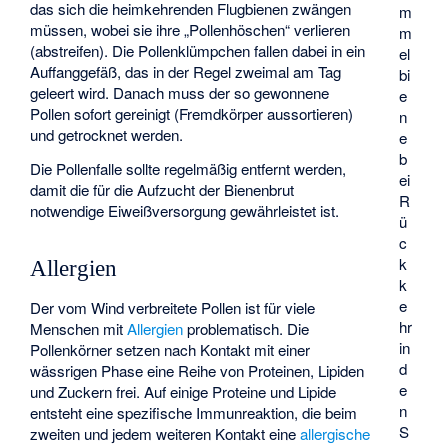
das sich die heimkehrenden Flugbienen zwängen
m
müssen, wobei sie ihre „
Pollenhöschen
“ verlieren
m
(abstreifen). Die Pollenklümpchen fallen dabei in ein
el
Auffanggefäß, das in der Regel zweimal am Tag
bi
geleert wird. Danach muss der so gewonnene
e
Pollen sofort gereinigt (Fremdkörper aussortieren)
n
und getrocknet werden.
e
b
Die Pollenfalle sollte regelmäßig entfernt werden,
ei
damit die für die Aufzucht der Bienenbrut
R
notwendige Eiweißversorgung gewährleistet ist.
ü
c
k
Allergien
k
e
Der vom Wind verbreitete Pollen ist für viele
hr
Menschen mit
Allergien
problematisch. Die
in
Pollenkörner setzen nach Kontakt mit einer
d
wässrigen Phase eine Reihe von Proteinen, Lipiden
e
und Zuckern frei. Auf einige Proteine und Lipide
n
entsteht eine spezifische Immunreaktion, die beim
S
zweiten und jedem weiteren Kontakt eine
allergische