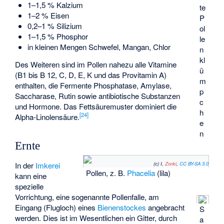
1–1,5 % Kalzium
te
1–2 % Eisen
P
0,2–1 % Silizium
ol
1–1,5 % Phosphor
le
in kleinen Mengen Schwefel, Mangan, Chlor
n
kl
Des Weiteren sind im Pollen nahezu alle Vitamine
ü
(B1 bis B 12, C, D, E, K und das Provitamin A)
m
enthalten, die Fermente Phosphatase, Amylase,
p
Saccharase, Rutin sowie antibiotische Substanzen
c
und Hormone. Das Fettsäuremuster dominiert die
h
[
24
]
Alpha-Linolensäure.
e
n
Ernte
In der
Imkerei
(c) I,
Zonki
,
CC BY-SA 3.0
Pollen, z. B.
Phacelia
(lila)
kann eine
spezielle
Vorrichtung, eine sogenannte
Pollenfalle
, am
Eingang (Flugloch) eines
Bienenstockes
angebracht
S
werden. Dies ist im Wesentlichen ein Gitter, durch
a