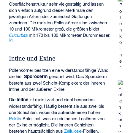
Oberflächenstruktur sehr vielgestaltig und lassen
P
sich vielfach aufgrund dieser Merkmale den
o
jeweiligen Arten oder zumindest Gattungen
ll
zuordnen. Die meisten Pollenkörner sind zwischen
e
10 und 100 Mikrometer groß, die größten bildet
n
Cucurbita
mit 170 bis 180 Mikrometer Durchmesser.
k
[
2
]
ö
r
n
Intine und Exine
e
r
Pollenkörner besitzen eine widerstandsfähige Wand,
die hier
Sporoderm
genannt wird. Das Sporoderm
besteht aus zwei Schicht-Komplexen: der inneren
P
Intine und der äußeren Exine.
ol
Die
Intine
ist meist zart und nicht besonders
le
widerstandsfähig. Häufig besteht sie aus zwei bis
n
drei Schichten, wobei die äußerste einen hohen
k
Pektin
-Anteil hat, was ein einfaches Loslösen von
or
der Exine ermöglicht. Die inneren Schichten
n
bestehen hauptsächlich aus
Zellulose
-Fibrillen.
v