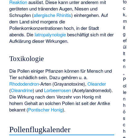
to
Reaktion
auslöst. Diese kann unter anderem mit
c
geröteten und tränenden Augen, Niesen und
k,
Schnupfen (
allergische Rhinitis
) einhergehen. Auf
m
dem Land sind morgens die
it
Pollenkornkonzentrationen hoch, in der Stadt
g
abends. Die
Iatropalynologie
beschäftigt sich mit der
ef
Aufklärung dieser Wirkungen.
ül
lt
Toxikologie
e
n
Die Pollen einiger Pflanzen können für Mensch und
„
Tier schädlich sein. Dazu gehören u. a.
P
Rhododendron
-Arten (
Grayanotoxine
),
Oleander
ol
(
Oleandrine
) und
Lorbeerrosen
(
Acetylandromedol
).
le
Die Wirkung nach dem Verzehr von Honig mit
n
hohem Gehalt an solchen Pollen ist seit der Antike
h
bekannt (
Pontischer Honig
).
ö
s
c
Pollenflugkalender
h
e