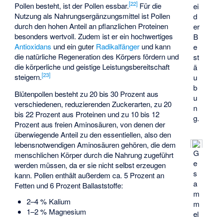
[
22
]
Pollen besteht, ist der Pollen essbar.
Für die
ei
Nutzung als Nahrungsergänzungsmittel ist Pollen
d
durch den hohen Anteil an pflanzlichen Proteinen
er
besonders wertvoll. Zudem ist er ein hochwertiges
B
Antioxidans
und ein guter
Radikalfänger
und kann
e
die natürliche Regeneration des Körpers fördern und
st
die körperliche und geistige Leistungsbereitschaft
ä
[
23
]
steigern.
u
b
Blütenpollen besteht zu 20 bis 30 Prozent aus
u
verschiedenen, reduzierenden Zuckerarten, zu 20
n
bis 22 Prozent aus Proteinen und zu 10 bis 12
g.
Prozent aus freien Aminosäuren, von denen der
überwiegende Anteil zu den essentiellen, also den
lebensnotwendigen Aminosäuren gehören, die dem
G
menschlichen Körper durch die Nahrung zugeführt
e
werden müssen, da er sie nicht selbst erzeugen
s
kann. Pollen enthält außerdem ca. 5 Prozent an
a
Fetten und 6 Prozent Ballaststoffe:
m
2–4 % Kalium
m
1–2 % Magnesium
el