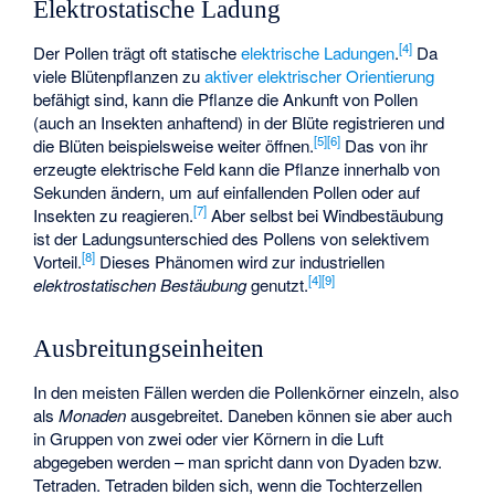
Elektrostatische Ladung
[
4
]
Der Pollen trägt oft statische
elektrische Ladungen
.
Da
viele Blütenpflanzen zu
aktiver elektrischer Orientierung
befähigt sind, kann die Pflanze die Ankunft von Pollen
(auch an Insekten anhaftend) in der Blüte registrieren und
[
5
]
[
6
]
die Blüten beispielsweise weiter öffnen.
Das von ihr
erzeugte elektrische Feld kann die Pflanze innerhalb von
Sekunden ändern, um auf einfallenden Pollen oder auf
[
7
]
Insekten zu reagieren.
Aber selbst bei Windbestäubung
ist der Ladungsunterschied des Pollens von selektivem
[
8
]
Vorteil.
Dieses Phänomen wird zur industriellen
[
4
]
[
9
]
elektrostatischen Bestäubung
genutzt.
Ausbreitungseinheiten
In den meisten Fällen werden die Pollenkörner einzeln, also
als
Monaden
ausgebreitet. Daneben können sie aber auch
in Gruppen von zwei oder vier Körnern in die Luft
abgegeben werden – man spricht dann von Dyaden bzw.
Tetraden. Tetraden bilden sich, wenn die Tochterzellen