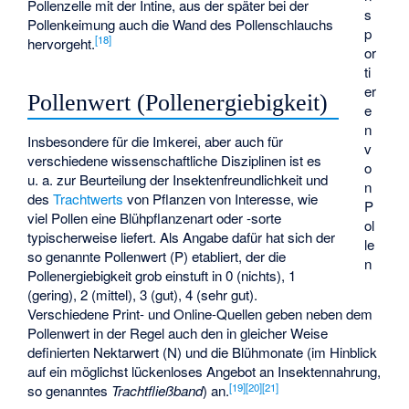
Pollenzelle mit der Intine, aus der später bei der
s
Pollenkeimung auch die Wand des Pollenschlauchs
p
[
18
]
hervorgeht.
or
ti
er
Pollenwert (Pollenergiebigkeit)
e
n
Insbesondere für die Imkerei, aber auch für
v
verschiedene wissenschaftliche Disziplinen ist es
o
u. a. zur Beurteilung der Insektenfreundlichkeit und
n
des
Trachtwerts
von Pflanzen von Interesse, wie
P
viel Pollen eine Blühpflanzenart oder -sorte
ol
typischerweise liefert. Als Angabe dafür hat sich der
le
so genannte Pollenwert (P) etabliert, der die
n
Pollenergiebigkeit grob einstuft in 0 (nichts), 1
(gering), 2 (mittel), 3 (gut), 4 (sehr gut).
Verschiedene Print- und Online-Quellen geben neben dem
Pollenwert in der Regel auch den in gleicher Weise
definierten Nektarwert (N) und die Blühmonate (im Hinblick
auf ein möglichst lückenloses Angebot an Insektennahrung,
[
19
]
[
20
]
[
21
]
so genanntes
Trachtfließband
) an.