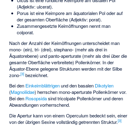
Ulcus ist eine rundliche Keimpore am distalen Pol
(Adjektiv: ulcerat).
Porus ist eine Keimpore am äquatorialen Pol oder auf
der gesamten Oberfläche (Adjektiv: porat).
Zusammengesetzte Keimöffnungen nennt man
colporat.
Nach der Anzahl der Keimöffnungen unterscheidet man
mono- (ein), tri- (drei), stephano- (mehr als drei in
Äquatorebene) und panto-aperturate (mehr als drei über die
gesamte Oberfläche verbreitete) Pollenkörner. In der
Äquator-Ebene gelegene Strukturen werden mit der Silbe
[
3
]
zono-
bezeichnet.
Bei den
Einkeimblättrigen
und den basalen
Dikotylen
(
Magnoliidae
) herrschen mono-aperturate Pollenkörner vor.
Bei den
Rosopsida
sind tricolpate Pollenkörner und deren
Abwandlungen vorherrschend.
Die Apertur kann von einem Operculum bedeckt sein, einer
[
3
]
von der übrigen Sexine vollständig getrennten Struktur.