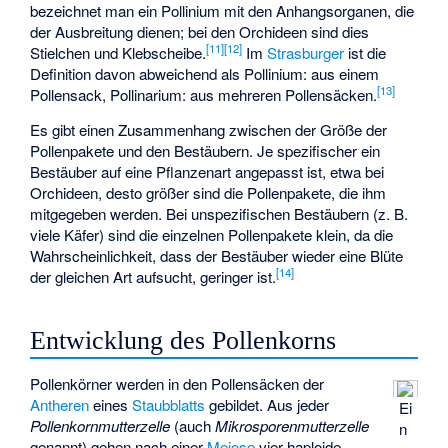
bezeichnet man ein Pollinium mit den Anhangsorganen, die
der Ausbreitung dienen; bei den Orchideen sind dies
[
11
]
[
12
]
Stielchen und Klebscheibe.
Im
Strasburger
ist die
Definition davon abweichend als Pollinium: aus einem
[
13
]
Pollensack, Pollinarium: aus mehreren Pollensäcken.
Es gibt einen Zusammenhang zwischen der Größe der
Pollenpakete und den Bestäubern. Je spezifischer ein
Bestäuber auf eine Pflanzenart angepasst ist, etwa bei
Orchideen, desto größer sind die Pollenpakete, die ihm
mitgegeben werden. Bei unspezifischen Bestäubern (z. B.
viele Käfer) sind die einzelnen Pollenpakete klein, da die
Wahrscheinlichkeit, dass der Bestäuber wieder eine Blüte
[
14
]
der gleichen Art aufsucht, geringer ist.
Entwicklung des Pollenkorns
Pollenkörner werden in den Pollensäcken der
Antheren
eines
Staubblatts
gebildet. Aus jeder
Ei
Pollenkornmutterzelle
(auch
Mikrosporenmutterzelle
n
genannt) gehen nach einer
Meiose
vier haploide