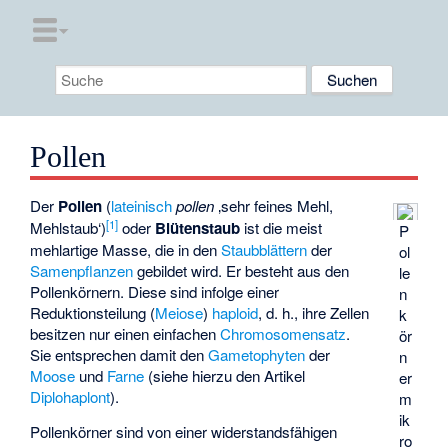
Pollen
Der
Pollen
(
lateinisch
pollen
‚sehr feines Mehl,
[
1
]
Mehlstaub‘
)
oder
Blütenstaub
ist die meist
P
mehlartige Masse, die in den
Staubblättern
der
ol
Samenpflanzen
gebildet wird. Er besteht aus den
le
Pollenkörnern. Diese sind infolge einer
n
Reduktionsteilung (
Meiose
)
haploid
, d. h., ihre Zellen
k
besitzen nur einen einfachen
Chromosomensatz
.
ör
Sie entsprechen damit den
Gametophyten
der
n
Moose
und
Farne
(siehe hierzu den Artikel
er
Diplohaplont
).
m
ik
Pollenkörner sind von einer widerstandsfähigen
ro