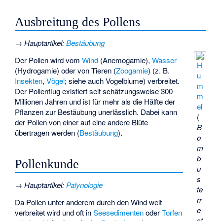
Ausbreitung des Pollens
→
Hauptartikel
:
Bestäubung
Der Pollen wird vom
Wind
(
Anemogamie
),
Wasser
H
(Hydrogamie) oder von Tieren (
Zoogamie
) (z. B.
u
Insekten
,
Vögel
; siehe auch
Vogelblume
) verbreitet.
m
Der Pollenflug existiert seit schätzungsweise 300
m
Millionen Jahren und ist für mehr als die Hälfte der
el
Pflanzen zur Bestäubung unerlässlich. Dabei kann
(
der Pollen von einer auf eine andere Blüte
B
übertragen werden (
Bestäubung
).
o
m
b
Pollenkunde
u
s
→
Hauptartikel
:
Palynologie
te
rr
Da Pollen unter anderem durch den Wind weit
e
verbreitet wird und oft in
Seesedimenten
oder
Torfen
st