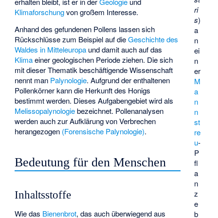
erhalten bleibt, ist er in der
Geologie
und
ri
Klimaforschung
von großem Interesse.
s
)
Anhand des gefundenen Pollens lassen sich
a
Rückschlüsse zum Beispiel auf die
Geschichte des
n
Waldes in Mitteleuropa
und damit auch auf das
ei
Klima
einer geologischen Periode ziehen. Die sich
n
mit dieser Thematik beschäftigende Wissenschaft
er
nennt man
Palynologie
. Aufgrund der enthaltenen
M
Pollenkörner kann die Herkunft des Honigs
a
bestimmt werden. Dieses Aufgabengebiet wird als
n
Melissopalynologie
bezeichnet. Pollenanalysen
n
werden auch zur Aufklärung von Verbrechen
st
herangezogen
(Forensische Palynologie)
.
re
u
-
P
Bedeutung für den Menschen
fl
a
n
z
Inhaltsstoffe
e
Wie das
Bienenbrot
, das auch überwiegend aus
b