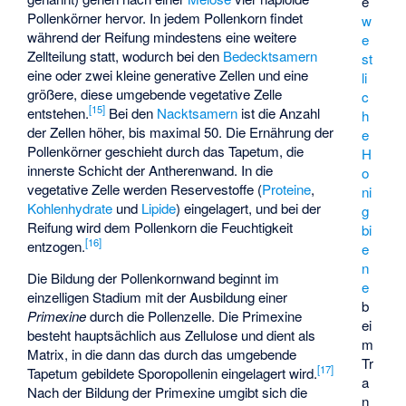
e
Pollenkörner hervor. In jedem Pollenkorn findet
w
während der Reifung mindestens eine weitere
e
Zellteilung statt, wodurch bei den
Bedecktsamern
st
eine oder zwei kleine generative Zellen und eine
li
größere, diese umgebende vegetative Zelle
c
[
15
]
entstehen.
Bei den
Nacktsamern
ist die Anzahl
h
der Zellen höher, bis maximal 50. Die Ernährung der
e
Pollenkörner geschieht durch das Tapetum, die
H
innerste Schicht der Antherenwand. In die
o
vegetative Zelle werden Reservestoffe (
Proteine
,
ni
Kohlenhydrate
und
Lipide
) eingelagert, und bei der
g
Reifung wird dem Pollenkorn die Feuchtigkeit
bi
[
16
]
entzogen.
e
n
Die Bildung der Pollenkornwand beginnt im
e
einzelligen Stadium mit der Ausbildung einer
b
Primexine
durch die Pollenzelle. Die Primexine
ei
besteht hauptsächlich aus Zellulose und dient als
m
Matrix, in die dann das durch das umgebende
Tr
[
17
]
Tapetum gebildete Sporopollenin eingelagert wird.
a
Nach der Bildung der Primexine umgibt sich die
n