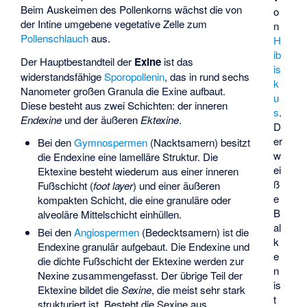
Beim Auskeimen des Pollenkorns wächst die von
o
der Intine umgebene vegetative Zelle zum
n
Pollenschlauch
aus.
H
ib
Der Hauptbestandteil der
Exine
ist das
is
widerstandsfähige
Sporopollenin
, das in rund sechs
k
Nanometer großen Granula die Exine aufbaut.
u
Diese besteht aus zwei Schichten: der inneren
s
.
Endexine
und der äußeren
Ektexine
.
D
er
Bei den
Gymnospermen
(Nacktsamern) besitzt
w
die Endexine eine lamelläre Struktur. Die
ei
Ektexine besteht wiederum aus einer inneren
ß
Fußschicht (
foot layer
) und einer äußeren
e
kompakten Schicht, die eine granuläre oder
B
alveoläre Mittelschicht einhüllen.
al
Bei den
Angiospermen
(Bedecktsamern) ist die
k
Endexine granulär aufgebaut. Die Endexine und
e
die dichte Fußschicht der Ektexine werden zur
n
Nexine zusammengefasst. Der übrige Teil der
is
Ektexine bildet die
Sexine
, die meist sehr stark
t
strukturiert ist. Besteht die Sexine aus