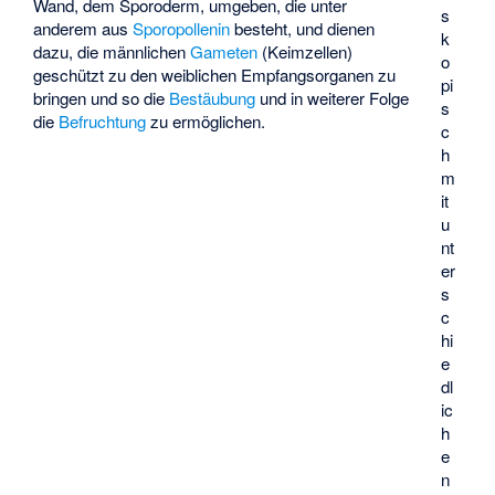
Wand, dem Sporoderm, umgeben, die unter
s
anderem aus
Sporopollenin
besteht, und dienen
k
dazu, die männlichen
Gameten
(Keimzellen)
o
geschützt zu den weiblichen Empfangsorganen zu
pi
bringen und so die
Bestäubung
und in weiterer Folge
s
die
Befruchtung
zu ermöglichen.
c
h
m
it
u
nt
er
s
c
hi
e
dl
ic
h
e
n