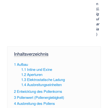
n
(
L
ig
ul
ar
ia
)
Inhaltsverzeichnis
1
Aufbau
1.1
Intine und Exine
1.2
Aperturen
1.3
Elektrostatische Ladung
1.4
Ausbreitungseinheiten
2
Entwicklung des Pollenkorns
3
Pollenwert (Pollenergiebigkeit)
4
Ausbreitung des Pollens