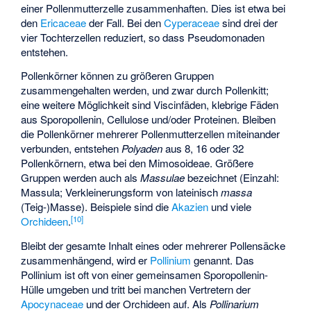
einer Pollenmutterzelle zusammenhaften. Dies ist etwa bei
den
Ericaceae
der Fall. Bei den
Cyperaceae
sind drei der
vier Tochterzellen reduziert, so dass Pseudomonaden
entstehen.
Pollenkörner können zu größeren Gruppen
zusammengehalten werden, und zwar durch Pollenkitt;
eine weitere Möglichkeit sind Viscinfäden, klebrige Fäden
aus Sporopollenin, Cellulose und/oder Proteinen. Bleiben
die Pollenkörner mehrerer Pollenmutterzellen miteinander
verbunden, entstehen
Polyaden
aus 8, 16 oder 32
Pollenkörnern, etwa bei den
Mimosoideae
. Größere
Gruppen werden auch als
Massulae
bezeichnet (Einzahl:
Massula; Verkleinerungsform von lateinisch
massa
(Teig-)Masse). Beispiele sind die
Akazien
und viele
[
10
]
Orchideen
.
Bleibt der gesamte Inhalt eines oder mehrerer Pollensäcke
zusammenhängend, wird er
Pollinium
genannt. Das
Pollinium ist oft von einer gemeinsamen Sporopollenin-
Hülle umgeben und tritt bei manchen Vertretern der
Apocynaceae
und der Orchideen auf. Als
Pollinarium