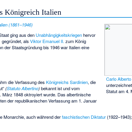
s Königreich Italien
talien (1861–1946)
 Staat ging aus den
Unabhängigkeitskriegen
hervor
 gegründet, als
Viktor Emanuel II.
zum König
on der Staatsgründung bis 1946 war Italien eine
Carlo Albert
nahm die Verfassung des
Königreichs Sardinien
, die
unterzeichnet
ut“
(
Statuto Albertino
)
bekannt ist und vom
Statut am 4.
 März 1848 oktroyiert wurde. Das albertinische
treten der republikanischen Verfassung am 1. Januar
nelle Monarchie, auch während der
faschistischen Diktatur
(1922–1943); f