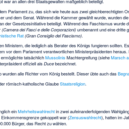
t war an allen drei Staatsgewalten maßgeblich beteiligt.
 dem Parlament zu, das sich wie heute aus zwei gleichberechtigten 
r und dem Senat. Während die Kammer gewählt wurde, wurden die
 an der Gesetzesinitiative beteiligt. Während des Faschismus wurde 
r
(Camera dei Fasci e delle Corporazioni)
umbenannt und eine dritte
istische Rat
(Gran Consiglio del Fascismo)
.
 Ministern, die lediglich als Berater des Königs fungieren sollten. Es k
nem vor dem Parlament verantwortlichen Ministerpräsidenten heraus.
 ermöglichte tatsächlich
Mussolinis
Machtergreifung (siehe
Marsch 
rpräsident offiziell als
Duce
bezeichnet.
o wurden alle Richter vom König bestellt. Dieser übte auch das
Begna
er römisch-katholische Glaube
Staatsreligion
.
glich ein
Mehrheitswahlrecht
in zwei aufeinanderfolgenden Wahlgäng
e Einkommensgrenze gekoppelt war (
Zensuswahlrecht
), hatten im J
0.000 Bürger, das Recht zu wählen.