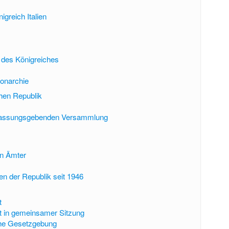
igreich Italien
 des Königreiches
onarchie
chen Republik
fassungsgebenden Versammlung
en Ämter
t
en der Republik seit 1946
t
t in gemeinsamer Sitzung
che Gesetzgebung