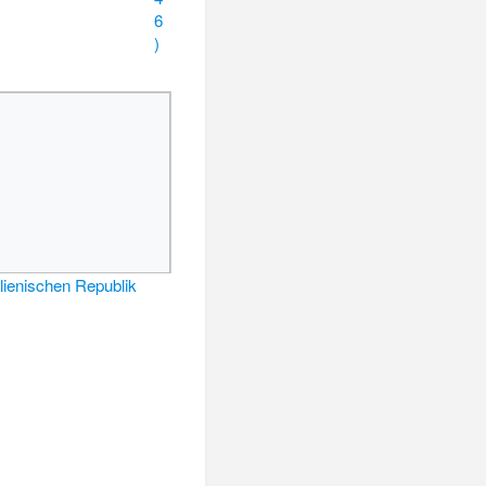
6
)
alienischen Republik