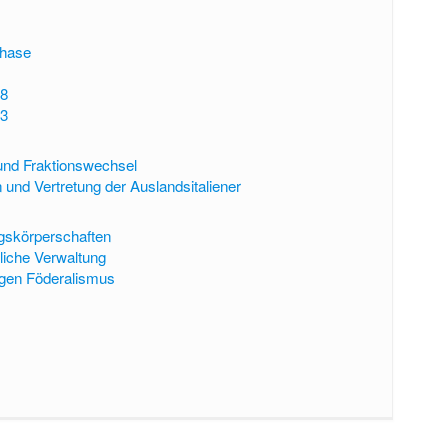
phase
8
3
 und Fraktionswechsel
 und Vertretung der Auslandsitaliener
gskörperschaften
liche Verwaltung
egen Föderalismus