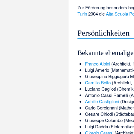
Zur Förderung besonders be
Turin
2004 die
Alta Scuola Po
Persönlichkeiten
Bekannte ehemalige
Franco Albini
(Architekt,
Luigi Amerio
(Mathematik
Giuseppina Biggiogero M
Camillo Boito
(Architekt,
Luciano Caglioti
(Chemik
Antonio Cassi Ramelli
(A
Achille Castiglioni
(Desig
Carlo Cercignani
(Mathem
Cesare Chiodi
(Städteba
Giuseppe Colombo
(Mech
Luigi Dadda
(Elektronike
Giorgio Grassi
(Architekt