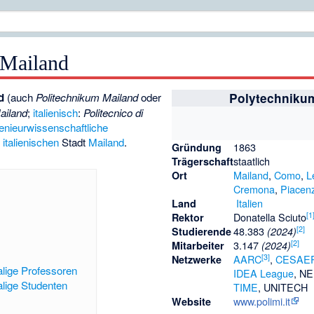
 Mailand
d
(auch
Politechnikum Mailand
oder
Polytechniku
ailand
;
italienisch
:
Politecnico di
enieurwissenschaftliche
r
italienischen
Stadt
Mailand
.
1863
Gründung
staatlich
Trägerschaft
Mailand
,
Como
,
L
Ort
Cremona
,
Piacen
Italien
Land
[
1
Donatella Sciuto
Rektor
[
2
]
48.383
Studierende
(2024)
[
2
]
3.147
Mitarbeiter
(2024)
[
3
]
AARC
,
CESAE
Netzwerke
lige Professoren
IDEA League
, N
lige Studenten
TIME
, UNITECH
www.polimi.it
Website