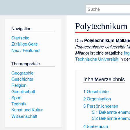
Polytechnikum
Navigation
Startseite
Das
Polytechnikum Mailan
Zufällige Seite
Polytechnische Universität M
Neu / Featured
Milano
) ist eine staatliche
ing
Technische Universität
in de
Themenportale
Geographie
Inhaltsverzeichnis
Geschichte
Religion
Gesellschaft
1
Geschichte
Sport
2
Organisation
Technik
3
Persönlichkeiten
Kunst und Kultur
3.1
Bekannte ehema
Wissenschaft
3.2
Bekannte ehema
4
Siehe auch