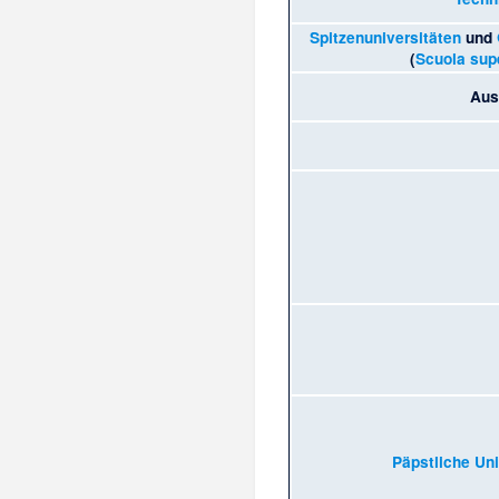
Spitzenuniversitäten
und
(
Scuola supe
Aus
Päpstliche Uni