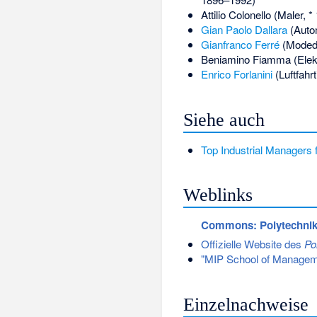
Attilio Colonello
(Maler, *
Gian Paolo Dallara
(Autom
Gianfranco Ferré
(Modede
Beniamino Fiamma
(Elek
Enrico Forlanini
(Luftfahr
Siehe auch
Top Industrial Managers 
Weblinks
Commons
: Polytechni
Offizielle Website des
Po
"MIP School of Managem
Einzelnachweise