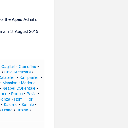
of the Alpes Adriatic
n am 3. August 2019
•
Cagliari
•
Camerino
•
)
•
Chieti-Pescara
•
Kalabrien
•
Kampanien
•
•
Messina
•
Modena
•
Neapel L’Orientale
•
ermo
•
Parma
•
Pavia
•
pienza
•
Rom II Tor
•
Salerno
•
Sannio
•
•
Udine
•
Urbino
•