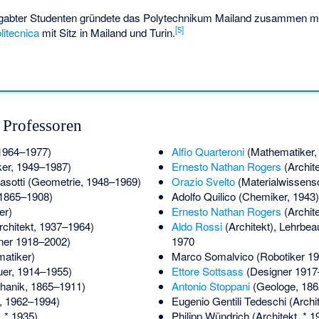
gabter Studenten gründete das Polytechnikum Mailand zusammen 
[
5
]
litecnica
mit Sitz in Mailand und Turin.
 Professoren
 1964–1977)
Alfio Quarteroni
(Mathematiker, 
er, 1949–1987)
Ernesto Nathan Rogers
(Archit
asotti
(Geometrie, 1948–1969)
Orazio Svelto
(Materialwissensch
 1865–1908)
Adolfo Quilico
(Chemiker, 1943)
er)
Ernesto Nathan Rogers
(Archite
rchitekt, 1937–1964)
Aldo Rossi
(Architekt), Lehrbea
ner 1918–2002)
1970
atiker)
Marco Somalvico
(Robotiker 1
uer, 1914–1955)
Ettore Sottsass
(Designer 1917
anik, 1865–1911)
Antonio Stoppani
(Geologe, 186
r, 1962–1994)
Eugenio Gentili Tedeschi
(Archi
, * 1935)
Philipp Wündrich
(Architekt, * 1