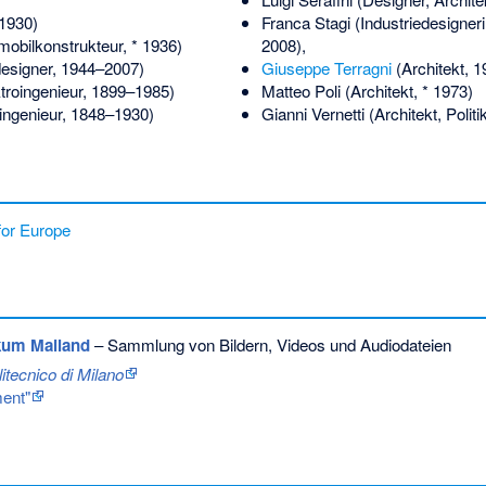
 1930)
Franca Stagi
(Industriedesigneri
obilkonstrukteur, * 1936)
2008),
signer, 1944–2007)
Giuseppe Terragni
(Architekt, 
troingenieur, 1899–1985)
Matteo Poli
(Architekt, * 1973)
tingenieur, 1848–1930)
Gianni Vernetti
(Architekt, Politi
for Europe
kum Mailand
– Sammlung von Bildern, Videos und Audiodateien
litecnico di Milano
ent"