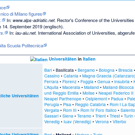
nce
ecnico di Milano figures
.
In:
www.alps-adriatic.net.
Rector's Conference of the Universities 
 14. September 2019
(englisch).
rs.
In:
iau-aiu.net.
International Association of Universities,
abgerufe
 Alta Scuola Politecnica
Universitäten
in
Italien
Bari
•
Basilicata
•
Bergamo
•
Bologna
•
Brescia
Cassino
•
Catania
•
Magna Graecia (Catanzaro
Ferrara
•
Florenz
•
Foggia
•
Genua
•
Insubria
•
L’Aquila
•
Macerata
•
Mailand
•
Mailand-Bicocca
und Reggio Emilia
•
Molise
•
Neapel Federico II
tliche Universitäten
Neapel Parthenope
•
Ostpiemont
•
Padua
•
Pal
Perugia
•
Pisa
•
Reggio Calabria
•
Rom I La Sa
Vergata
•
Rom III
•
Rom IV Foro Italico
•
Salento
Sassari
•
Siena
•
Teramo
•
Trient
•
Triest
•
Turin
Venedig
•
Iuav (Venedig)
•
Verona
•
Viterbo
ische Universitäten
Bari
•
•
Marken
•
Turin
Mailand