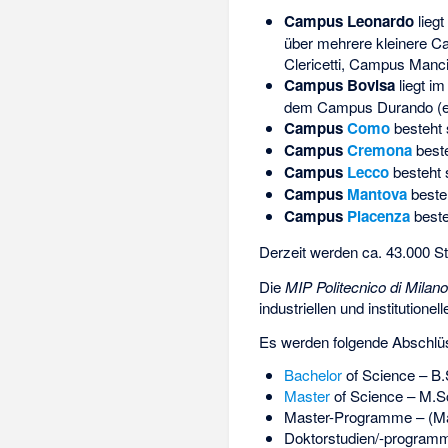
Campus Leonardo
liegt
über mehrere kleinere C
Clericetti, Campus Man
Campus Bovisa
liegt im
dem Campus Durando (er
Campus
Como
besteht 
Campus
Cremona
beste
Campus
Lecco
besteht 
Campus
Mantova
besteh
Campus
Piacenza
beste
Derzeit werden ca. 43.000 S
Die
MIP Politecnico di Milan
industriellen und institutio
Es werden folgende Abschlüs
Bachelor
of Science – B.
Master
of Science – M.Sc
Master-Programme – (Mas
Doktorstudien/-program