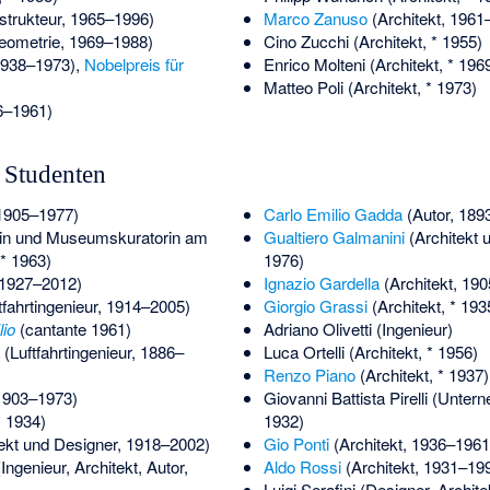
trukteur, 1965–1996)
Marco Zanuso
(Architekt, 1961
ometrie, 1969–1988)
Cino Zucchi
(Architekt, * 1955)
1938–1973),
Nobelpreis für
Enrico Molteni
(Architekt, * 196
Matteo Poli
(Architekt, * 1973)
6–1961)
 Studenten
 1905–1977)
Carlo Emilio Gadda
(Autor, 189
tin und Museumskuratorin am
Gualtiero Galmanini
(Architekt 
* 1963)
1976)
 1927–2012)
Ignazio Gardella
(Architekt, 19
tfahrtingenieur, 1914–2005)
Giorgio Grassi
(Architekt, * 193
lio
(cantante 1961)
Adriano Olivetti
(Ingenieur)
(Luftfahrtingenieur, 1886–
Luca Ortelli
(Architekt, * 1956)
Renzo Piano
(Architekt, * 1937)
 1903–1973)
Giovanni Battista Pirelli
(Unterne
* 1934)
1932)
ekt und Designer, 1918–2002)
Gio Ponti
(Architekt, 1936–1961
Ingenieur, Architekt, Autor,
Aldo Rossi
(Architekt, 1931–19
Luigi Serafini
(Designer, Architek