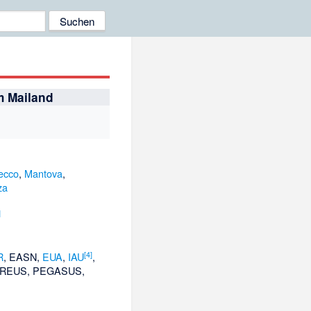
m Mailand
ecco
,
Mantova
,
za
]
[
4
]
R
, EASN,
EUA
,
IAU
,
EREUS, PEGASUS,