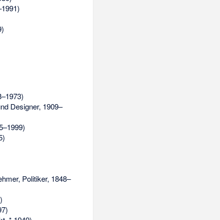
–1991)
9)
3–1973)
und Designer, 1909–
05–1999)
5)
hmer, Politiker, 1848–
)
97)
t, * 1949)