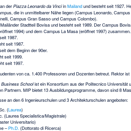
 an der
Piazza Leonardo da Vinci
in
Mailand
und besteht seit 1927. He
ampus, die in unmittelbarer Nähe liegen (Campus Leonardo, Campu
cinelli, Campus Gran Sasso und Campus Colombo).
 Mailänder Stadtteil Bovisa und besteht seit 1989. Der Campus Bovis
öffnet 1994) und dem Campus La Masa (eröffnet 1997) zusammen.
seit 1987.
ht seit 1987.
seit dem Beginn der 90er.
t seit 1999.
ht seit 1997.
tudenten von ca. 1.400 Professoren und Dozenten betreut. Rektor ist
o Business School
ist ein Konsortium aus der Politecnico Universität 
nellen Partnern. MIP bietet 13 Ausbildungsprogramme, davon sind 8 M
se an den 6 Ingenieurschulen und 3 Architekturschulen angeboten:
Sc. (
Laurea
)
. (Laurea Specialistica/Magistrale)
ter Universitario)
me –
Ph.D.
(Dottorato di Ricerca)