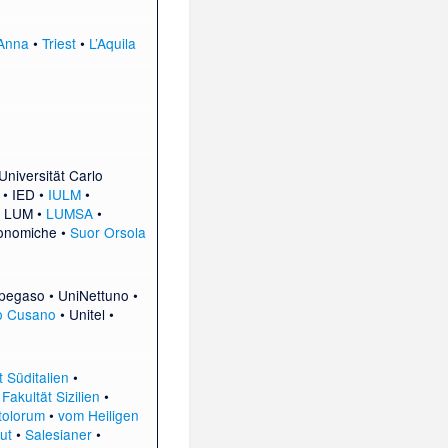
’Anna
•
Triest
•
L’Aquila
Universität Carlo
•
IED
•
IULM
•
•
LUM
•
LUMSA
•
onomiche
•
Suor Orsola
pegaso
•
UniNettuno
•
ò Cusano
•
Unitel
•
 Süditalien
•
Fakultät Sizilien
•
tolorum
•
vom Heiligen
ut
•
Salesianer
•