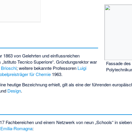
hr 1863 von Gelehrten und einflussreichen
s „Istituto Tecnico Superiore“. Gründungsrektor war
Fassade des
 Brioschi
; weitere bekannte Professoren
Luigi
Polytechnik
obelpreisträger für Chemie
1963.
ine heutige Bezeichnung erhielt, gilt als eine der führenden europäi
und
Design
.
17 Fachbereichen und einem Netzwerk von neun „Schools“ in sieben 
d
Emilia-Romagna
: