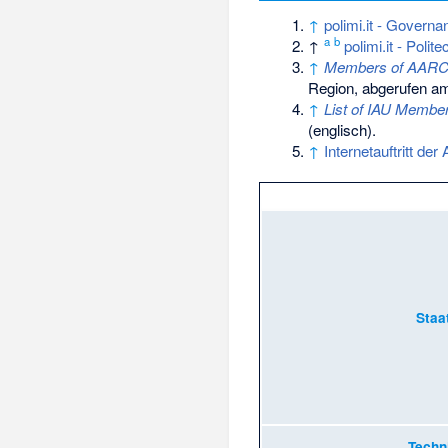
↑
polimi.it - Governa
a
b
↑
polimi.it - Polit
↑
Members of AARC
Region,
abgerufen am
↑
List of IAU Membe
(englisch).
↑
Internetauftritt der
Staa
Techn