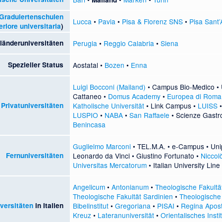
Graduiertenschulen
Lucca
•
Pavia
•
Pisa & Florenz SNS
•
Pisa Sant
riore universitaria
)
länderuniversitäten
Perugia
•
Reggio Calabria
•
Siena
Spezieller Status
Aostatal
•
Bozen
•
Enna
Luigi Bocconi (Mailand)
•
Campus Bio-Medico
•
Cattaneo
•
Domus Academy
•
Europea di Roma
Privatuniversitäten
Katholische Universität
•
Link Campus
•
LUISS
LUSPIO
•
NABA
•
San Raffaele
•
Scienze Gastr
Benincasa
Guglielmo Marconi
•
TEL.M.A.
•
e-Campus
•
Uni
Fernuniversitäten
Leonardo da Vinci
•
Giustino Fortunato
•
Niccol
Universitas Mercatorum
•
Italian University Line
Angelicum
•
Antonianum
•
Theologische Fakultät
Theologische Fakultät Sardinien
•
Theologische 
versitäten
in Italien
Bibelinstitut
•
Gregoriana
•
PISAI
•
Regina Apos
Kreuz
•
Lateranuniversität
•
Orientalisches Instit