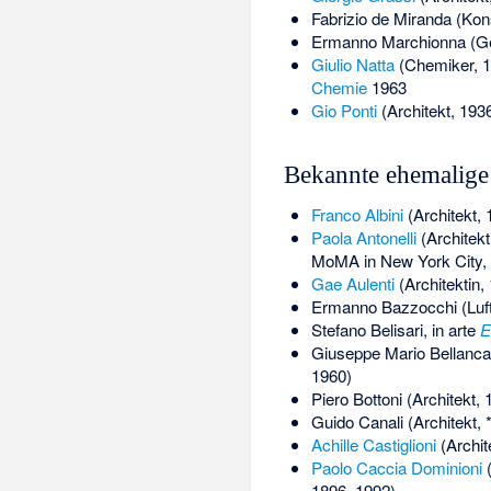
Fabrizio de Miranda
(Kons
Ermanno Marchionna
(Ge
Giulio Natta
(Chemiker, 
Chemie
1963
Gio Ponti
(Architekt, 193
Bekannte ehemalige
Franco Albini
(Architekt,
Paola Antonelli
(Architek
MoMA in New York City, 
Gae Aulenti
(Architektin,
Ermanno Bazzocchi
(Luf
Stefano Belisari
, in arte
E
Giuseppe Mario Bellanca
1960)
Piero Bottoni
(Architekt,
Guido Canali
(Architekt, 
Achille Castiglioni
(Archit
Paolo Caccia Dominioni
(
1896–1992)