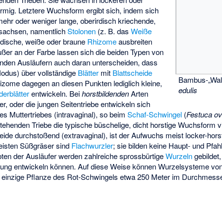
rmig. Letztere Wuchsform ergibt sich, indem sich
ehr oder weniger lange, oberirdisch kriechende,
ossachsen, namentlich
Stolonen
(z. B. das
Weiße
irdische, weiße oder braune
Rhizome
ausbreiten
ußer an der Farbe lassen sich die beiden Typen von
nden Ausläufern auch daran unterscheiden, dass
odus) über vollständige
Blätter
mit
Blattscheide
Bambus-„Wal
izome dagegen an diesen Punkten lediglich kleine,
edulis
derblätter
entwickeln. Bei
horstbildenden
Arten
er, oder die jungen Seitentriebe entwickeln sich
es Muttertriebes (intravaginal), so beim
Schaf-Schwingel
(
Festuca ov
stehenden Triebe die typische büschelige, dicht horstige Wuchsform 
heide durchstoßend (extravaginal), ist der Aufwuchs meist locker-hors
meisten Süßgräser sind
Flachwurzler
; sie bilden keine Haupt- und Pfa
ten der Ausläufer werden zahlreiche sprossbürtige
Wurzeln
gebildet,
nung entwickeln können. Auf diese Weise können Wurzelsysteme von
e einzige Pflanze des Rot-Schwingels etwa 250 Meter im Durchmesse