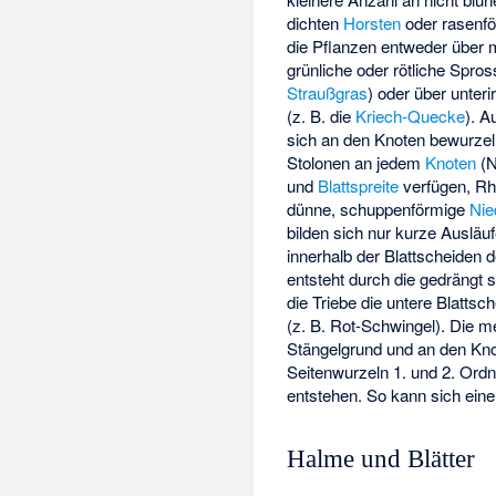
dichten
Horsten
oder rasenfö
die Pflanzen entweder über m
grünliche oder rötliche Spr
Straußgras
) oder über unter
(z. B. die
Kriech-Quecke
). A
sich an den Knoten bewurzel
Stolonen an jedem
Knoten
(N
und
Blattspreite
verfügen, Rh
dünne, schuppenförmige
Nie
bilden sich nur kurze Ausläuf
innerhalb der Blattscheiden d
entsteht durch die gedrängt 
die Triebe die untere Blattsc
(z. B. Rot-Schwingel). Die 
Stängelgrund und an den Kno
Seitenwurzeln 1. und 2. Ord
entstehen. So kann sich ein
Halme und Blätter