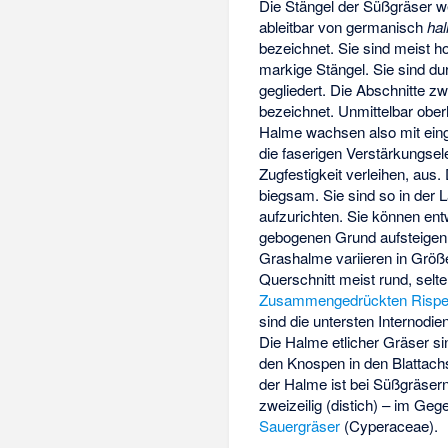
Die Stängel der Süßgräser w
ableitbar von germanisch
ha
bezeichnet. Sie sind meist h
markige Stängel. Sie sind du
gegliedert. Die Abschnitte 
bezeichnet. Unmittelbar obe
Halme wachsen also mit ein
die faserigen Verstärkungsel
Zugfestigkeit verleihen, aus
biegsam. Sie sind so in der
aufzurichten. Sie können e
gebogenen Grund aufsteigen
Grashalme variieren in Größe
Querschnitt meist rund, se
Zusammengedrückten Rispe
sind die untersten Internodi
Die Halme etlicher Gräser si
den Knospen in den Blattach
der Halme ist bei Süßgräse
zweizeilig (distich) – im Geg
Sauergräser
(Cyperaceae).