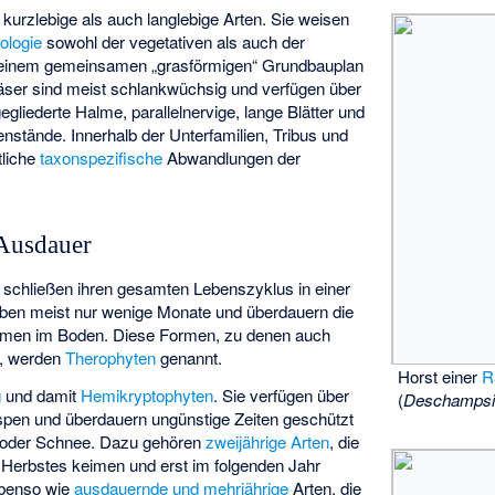
urzlebige als auch langlebige Arten. Sie weisen
ologie
sowohl der vegetativen als auch der
t einem gemeinsamen „grasförmigen“ Grundbauplan
äser sind meist schlankwüchsig und verfügen über
gliederte Halme, parallelnervige, lange Blätter und
ütenstände. Innerhalb der Unterfamilien, Tribus und
tliche
taxonspezifische
Abwandlungen der
Ausdauer
schließen ihren gesamten Lebenszyklus in einer
leben meist nur wenige Monate und überdauern die
Samen im Boden. Diese Formen, zu denen auch
n, werden
Therophyten
genannt.
Horst einer
R
g
und damit
Hemikryptophyten
. Sie verfügen über
(
Deschampsia
en und überdauern ungünstige Zeiten geschützt
 oder Schnee. Dazu gehören
zweijährige Arten
, die
Herbstes keimen und erst im folgenden Jahr
ebenso wie
ausdauernde und mehrjährige
Arten, die