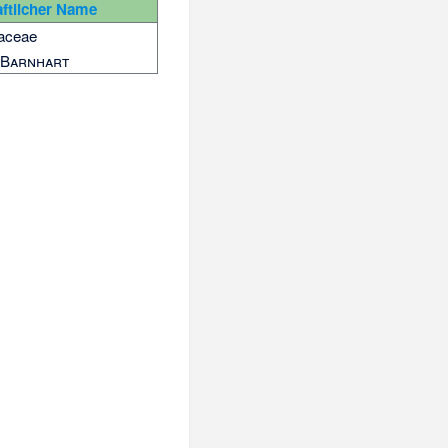
ftlicher Name
aceae
Barnhart