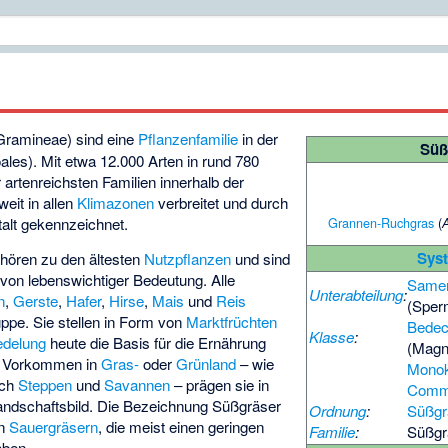
ramineae) sind eine
Pflanzenfamilie
in der
Süß
ales). Mit etwa 12.000 Arten in rund 780
r artenreichsten Familien innerhalb der
weit in allen
Klimazonen
verbreitet und durch
Grannen-Ruchgras
(
talt gekennzeichnet.
Sys
ehören zu den ältesten
Nutzpflanzen
und sind
 von lebenswichtiger Bedeutung. Alle
Samen
Unterabteilung
:
n
,
Gerste
,
Hafer
,
Hirse
,
Mais
und
Reis
(Sper
ppe. Sie stellen in Form von
Marktfrüchten
Bedec
Klasse
:
edelung
heute die Basis für die Ernährung
(Magn
s Vorkommen in
Gras-
oder
Grünland
– wie
Monok
uch
Steppen
und
Savannen
– prägen sie in
Comme
Landschaftsbild. Die Bezeichnung Süßgräser
Ordnung
:
Süßgr
en
Sauergräsern
, die meist einen geringen
Familie
:
Süßgr
aben.