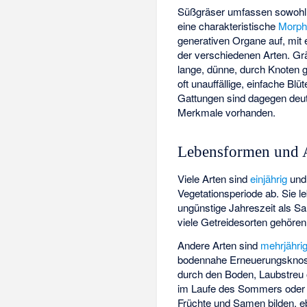
Süßgräser umfassen sowohl k
eine charakteristische
Morph
generativen Organe auf, mi
der verschiedenen Arten. Gr
lange, dünne, durch Knoten ge
oft unauffällige, einfache Bl
Gattungen sind dagegen deu
Merkmale vorhanden.
Lebensformen und 
Viele Arten sind
einjährig
und 
Vegetationsperiode ab. Sie 
ungünstige Jahreszeit als 
viele Getreidesorten gehöre
Andere Arten sind
mehrjähri
bodennahe Erneuerungsknosp
durch den Boden, Laubstreu
im Laufe des Sommers oder 
Früchte und Samen bilden, 