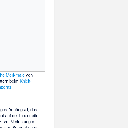
che Merkmale
von
ttern beim
Knick-
nzgras
tiges Anhängsel, das
ut auf der Innenseite
zt vor Verletzungen
gen von Schmutz und