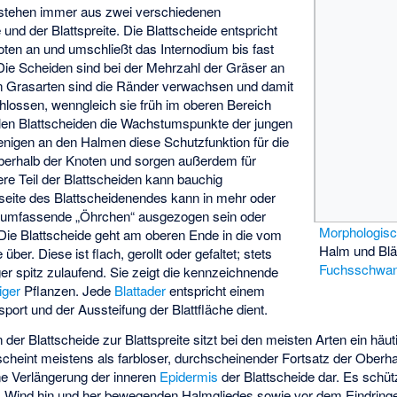
estehen immer aus zwei verschiedenen
 und der Blattspreite. Die Blattscheide entspricht
oten an und umschließt das Internodium bis fast
ie Scheiden sind bei der Mehrzahl der Gräser an
gen Grasarten sind die Ränder verwachsen und damit
chlossen, wenngleich sie früh im oberen Bereich
len Blattscheiden die Wachstumspunkte der jungen
ejenigen an den Halmen diese Schutzfunktion für die
erhalb der Knoten und sorgen außerdem für
bere Teil der Blattscheiden kann bauchig
rseite des Blattscheidenendes kann in mehr oder
elumfassende „Öhrchen“ ausgezogen sein oder
Morphologis
Die Blattscheide geht am oberen Ende in die vom
Halm und Blä
ber. Diese ist flach, gerollt oder gefaltet; stets
Fuchsschwa
er spitz zulaufend. Sie zeigt die kennzeichnende
iger
Pflanzen. Jede
Blattader
entspricht einem
sport und der Aussteifung der Blattfläche dient.
der Blattscheide zur Blattspreite sitzt bei den meisten Arten ein häu
scheint meistens als farbloser, durchscheinender Fortsatz der Oberha
ine Verlängerung der inneren
Epidermis
der Blattscheide dar. Es schüt
m Wind hin und her bewegenden Halmgliedes sowie vor dem Eindrin