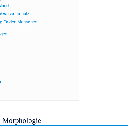
sland
chwasserschutz
g für den Menschen
ngen
e
d Morphologie