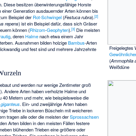
n. Diese besitzen überwinterungsfähige Horste
en einer Generation ausdauernder Arten können bis
[
2
]
 zum Beispiel der
Rot-Schwingel
(
Festuca rubra
).
us repens
) ist ein Beispiel dafür, dass sich Gräser
[
3
]
neuern können (
Rhizom
-
Geophyten
).
Die meisten
rautig
, deren
Halme
nach etwa einem Jahr
sterben. Ausnahmen bilden holzige
Bambus
-Arten
Freigelegtes
ickwandig und fest sind und mehrere Jahrzehnte
Gewöhnlichen
(
Ammophila a
Weißdüne
Wurzeln
 gebaut und werden nur wenige Zentimeter groß
s
). Andere Arten haben verholzte Halme und
 40 Metern und mehr, wie beispielsweise die
giganteus
. Ein- und zweijährige Arten haben
nige Triebe in lockeren Büscheln mit weicheren
ern tragen alle oder die meisten der
Sprossachsen
en Arten bilden in den meisten Fällen festere
 neben blühenden Trieben eine größere oder
henden Trieben. Sie wachsen in lockeren oder