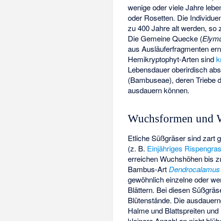
wenige oder viele Jahre lebe
oder Rosetten. Die Individu
zu 400 Jahre alt werden, so
Die
Gemeine Quecke
(
Elym
aus Ausläuferfragmenten er
Hemikryptophyt-Arten sind
k
Lebensdauer oberirdisch ab
(Bambuseae), deren Triebe d
ausdauern können.
Wuchsformen und 
Etliche Süßgräser sind zart
(z. B.
Einjähriges Rispengra
erreichen Wuchshöhen bis zu
Bambus-Art
Dendrocalamus 
gewöhnlich einzelne oder we
Blättern. Bei diesen Süßgräs
Blütenstände. Die ausdauernd
Halme und Blattspreiten und
kleinere Anzahl an nicht blü