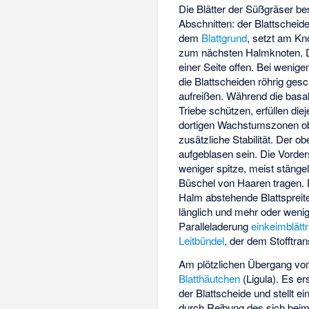
Die Blätter der Süßgräser b
Abschnitten: der Blattscheide
dem
Blattgrund
, setzt am Kn
zum nächsten Halmknoten. D
einer Seite offen. Bei weni
die Blattscheiden röhrig ges
aufreißen. Während die basa
Triebe schützen, erfüllen di
dortigen Wachstumszonen ob
zusätzliche Stabilität. Der o
aufgeblasen sein. Die Vorde
weniger spitze, meist stäng
Büschel von Haaren tragen. 
Halm abstehende Blattspreite ü
länglich und mehr oder wenig
Paralleladerung
einkeimblättr
Leitbündel
, der dem Stofftran
Am plötzlichen Übergang von 
Blatthäutchen
(Ligula). Es er
der Blattscheide und stellt e
durch Reibung des sich bei