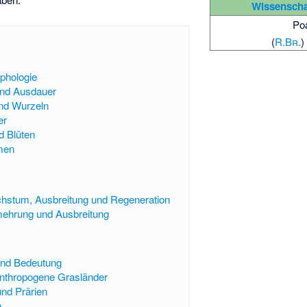
Wissenscha
Po
(
R.Br.
)
phologie
nd Ausdauer
nd Wurzeln
er
d Blüten
men
hstum, Ausbreitung und Regeneration
mehrung und Ausbreitung
und Bedeutung
anthropogene Grasländer
nd Prärien
n