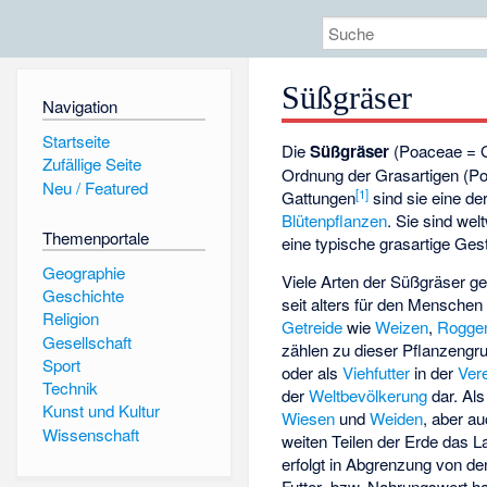
Süßgräser
Navigation
Startseite
Die
Süßgräser
(Poaceae = G
Zufällige Seite
Ordnung der
Grasartigen
(Po
Neu / Featured
[
1
]
Gattungen
sind sie eine de
Blütenpflanzen
. Sie sind welt
Themenportale
eine typische grasartige Ges
Geographie
Viele Arten der Süßgräser g
Geschichte
seit alters für den Menschen
Religion
Getreide
wie
Weizen
,
Rogge
Gesellschaft
zählen zu dieser Pflanzengru
Sport
oder als
Viehfutter
in der
Ver
Technik
der
Weltbevölkerung
dar. Al
Kunst und Kultur
Wiesen
und
Weiden
, aber a
Wissenschaft
weiten Teilen der Erde das 
erfolgt in Abgrenzung von d
Futter- bzw. Nahrungswert h