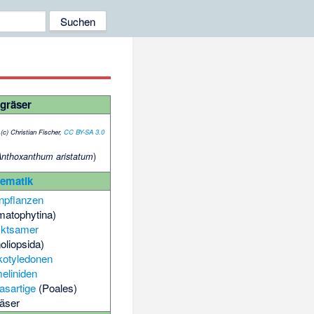
gräser
(c) Christian Fischer,
CC BY-SA 3.0
)
Anthoxanthum aristatum
tematik
pflanzen
matophytina)
ktsamer
oliopsida)
otyledonen
liniden
asartige
(Poales)
äser