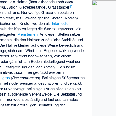
erden als Halme (über althochdeutsch
halm
[
4
]
lma
, „Stroh, Getreidestängel, Grasstängel“
)
ohl und rund. Nur wenige Grasarten besitzen
rch feste, mit Gewebe gefüllte Knoten (Nodien)
zwischen den Knoten werden als
Internodien
rhalb der Knoten liegen die Wachstumszonen, die
gelagerten
Meristemen
. An diesen Stellen setzen
emente, die den Halmen zusätzliche Stabilität und
. Die Halme bleiben auf diese Weise beweglich und
 Lage, sich nach Wind- und Regeneinwirkung wieder
ntweder senkrecht hochwachsen, von einem
 oder gänzlich am Boden niederliegend wachsen.
, Festigkeit und Zahl der Knoten. Sie sind im
lten etwas zusammengedrückt wie beim
ngras
(
Poa compressa
). Bei einigen Süßgrasarten
en mehr oder weniger angeschwollen und verdickt.
nd unverzweigt, bei einigen Arten bilden sich von
seln ausgehende Seitenzweige. Die Beblätterung
rn immer wechselständig und fast ausnahmslos
ensatz zur dreizeiligen Beblätterung der