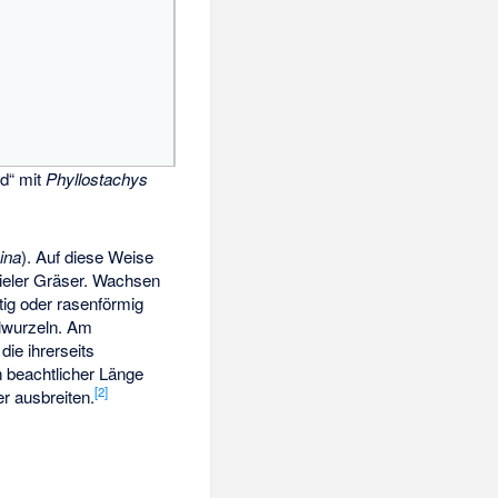
d“ mit
Phyllostachys
ina
). Auf diese Weise
vieler Gräser. Wachsen
tig oder rasenförmig
hlwurzeln. Am
 die ihrerseits
 beachtlicher Länge
[
2
]
r ausbreiten.