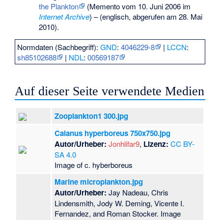
the Plankton
(
Memento
vom 10. Juni 2006 im
Internet Archive
) – (englisch, abgerufen am 28. Mai
2010).
Normdaten (Sachbegriff):
GND
:
4046229-8
|
LCCN
:
sh85102688
|
NDL
:
00569187
Auf dieser Seite verwendete Medien
Zooplankton1 300.jpg
Calanus hyperboreus 750x750.jpg
Autor/Urheber:
Jonhlifar9
,
Lizenz:
CC BY-
SA 4.0
Image of c. hyberboreus
Marine microplankton.jpg
Autor/Urheber:
Jay Nadeau, Chris
Lindensmith, Jody W. Deming, Vicente I.
Fernandez, and Roman Stocker. Image