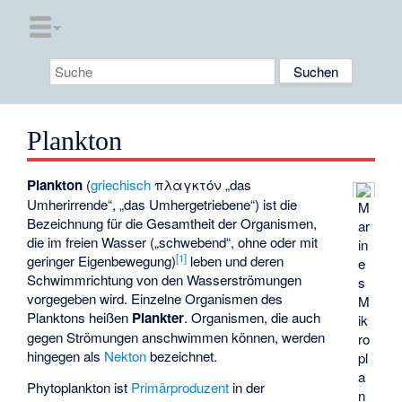
Plankton
Plankton
(
griechisch
πλαγκτόν
„das
Umherirrende“, „das Umhergetriebene“) ist die
M
Bezeichnung für die Gesamtheit der Organismen,
ar
die im freien Wasser („schwebend“, ohne oder mit
in
[
1
]
geringer Eigenbewegung)
leben und deren
e
Schwimmrichtung von den Wasserströmungen
s
vorgegeben wird. Einzelne Organismen des
M
Planktons heißen
Plankter
. Organismen, die auch
ik
gegen Strömungen anschwimmen können, werden
ro
hingegen als
Nekton
bezeichnet.
pl
a
Phytoplankton ist
Primärproduzent
in der
n