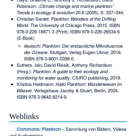
Robinson: „Climate change and marine plankton.“
Trends in ecology & evolution
20.6 (2005), S. 337–344.
Christian Sardet:
Plankton: Wonders of the Drifting
World.
The University of Chicago Press, 2015.
ISBN
978-0-226-18871-3
(Print);
ISBN 978-0-226-26534-6
(E-Book)
deutsch:
Plankton: Der erstaunliche Mikrokosmos
der Ozeane.
Stuttgart, Verlag Eugen Ulmer, 2016.
ISBN 978-3-8001-0398-0
.
Suthers, Iain, David Rissik, Anthony Richardson
(Hrsg.):
Plankton: A guide to their ecology and
monitoring for water quality
. CSIRO publishing, 2019.
Kristina Heldmann:
Hallo Plankton!: Wunderwesen im
Wasser.
Verlagshaus Jacoby & Stuart, Berlin, 2024,
ISBN 978-3-9642-8214-9
.
Weblinks
Commons
: Plankton
– Sammlung von Bildern, Videos
und Audiodateien