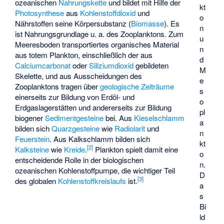
ozeanischen
Nahrungskette
und bildet mit Hilfe der
kt
Photosynthese
aus
Kohlenstoffdioxid
und
o
Nährstoffen seine Körpersubstanz (
Biomasse
). Es
n
ist Nahrungsgrundlage u. a. des Zooplanktons. Zum
u
Meeresboden transportiertes organisches Material
n
aus totem Plankton, einschließlich der aus
d
Calciumcarbonat
oder
Siliziumdioxid
gebildeten
M
Skelette, und aus Ausscheidungen des
e
Zooplanktons tragen über
geologische Zeiträume
s
einerseits zur Bildung von Erdöl- und
o
Erdgaslagerstätten und andererseits zur Bildung
pl
biogener
Sedimentgesteine
bei. Aus
Kieselschlamm
a
bilden sich
Quarzgesteine
wie
Radiolarit
und
n
Feuerstein
. Aus
Kalkschlamm
bilden sich
kt
[
2
]
Kalksteine
wie
Kreide
.
Plankton spielt damit eine
o
entscheidende Rolle in der biologischen
n.
ozeanischen Kohlenstoffpumpe, die wichtiger Teil
D
[
3
]
des globalen
Kohlenstoffkreislaufs
ist.
a
s
Bi
ld