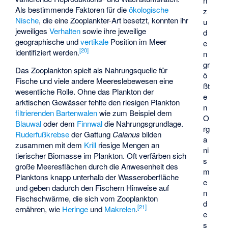
n
Als bestimmende Faktoren für die
ökologische
z
Nische
, die eine Zooplankter-Art besetzt, konnten ihr
u
jeweiliges
Verhalten
sowie ihre jeweilige
d
geographische und
vertikale
Position im Meer
e
[
20
]
identifiziert werden.
n
gr
Das Zooplankton spielt als Nahrungsquelle für
ö
Fische und viele andere Meereslebewesen eine
ßt
wesentliche Rolle. Ohne das Plankton der
e
arktischen Gewässer fehlte den riesigen Plankton
n
filtrierenden
Bartenwalen
wie zum Beispiel dem
O
Blauwal
oder dem
Finnwal
die Nahrungsgrundlage.
rg
Ruderfußkrebse
der Gattung
Calanus
bilden
a
zusammen mit dem
Krill
riesige Mengen an
ni
tierischer Biomasse im Plankton. Oft verfärben sich
s
große Meeresflächen durch die Anwesenheit des
m
Planktons knapp unterhalb der Wasseroberfläche
e
und geben dadurch den Fischern Hinweise auf
n
Fischschwärme, die sich vom Zooplankton
d
[
21
]
ernähren, wie
Heringe
und
Makrelen
.
e
s