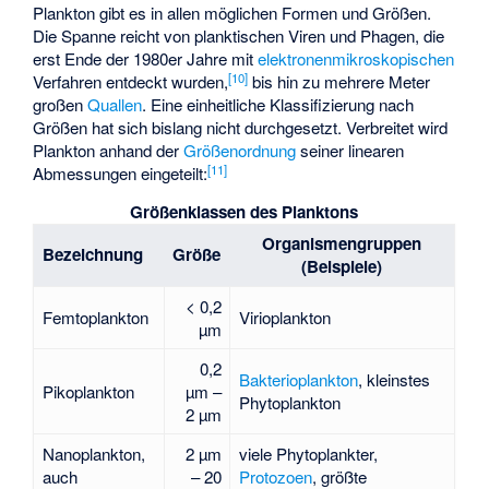
Plankton gibt es in allen möglichen Formen und Größen.
Die Spanne reicht von planktischen Viren und Phagen, die
erst Ende der 1980er Jahre mit
elektronenmikroskopischen
[
10
]
Verfahren entdeckt wurden,
bis hin zu mehrere Meter
großen
Quallen
. Eine einheitliche Klassifizierung nach
Größen hat sich bislang nicht durchgesetzt. Verbreitet wird
Plankton anhand der
Größenordnung
seiner linearen
[
11
]
Abmessungen eingeteilt:
Größenklassen des Planktons
Organismengruppen
Bezeichnung
Größe
(Beispiele)
< 0,2
Femtoplankton
Virioplankton
µm
0,2
Bakterioplankton
, kleinstes
Pikoplankton
µm –
Phytoplankton
2 µm
Nanoplankton,
2 µm
viele Phytoplankter,
auch
– 20
Protozoen
, größte