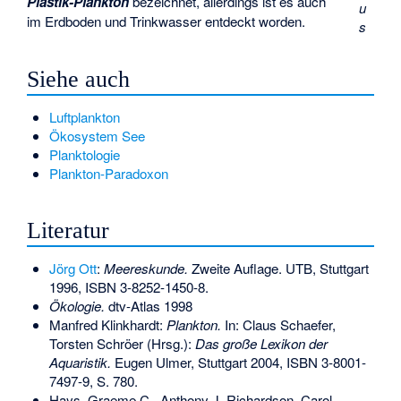
Plastik-Plankton
bezeichnet, allerdings ist es auch
u
im Erdboden und Trinkwasser entdeckt worden.
s
Siehe auch
Luftplankton
Ökosystem See
Planktologie
Plankton-Paradoxon
Literatur
Jörg Ott
:
Meereskunde.
Zweite Auflage. UTB, Stuttgart
1996,
ISBN 3-8252-1450-8
.
Ökologie.
dtv-Atlas 1998
Manfred Klinkhardt:
Plankton.
In: Claus Schaefer,
Torsten Schröer (Hrsg.):
Das große Lexikon der
Aquaristik.
Eugen Ulmer, Stuttgart 2004,
ISBN 3-8001-
7497-9
, S. 780.
Hays, Graeme C., Anthony J. Richardson, Carol