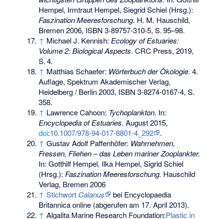
Hempel, Irmtraut Hempel, Siegrid Schiel (Hrsg.):
Faszination Meeresforschung
. H. M. Hauschild,
Bremen 2006,
ISBN 3-89757-310-5
,
S.
95–98
.
↑
Michael J. Kennish:
Ecology of Estuaries:
Volume 2: Biological Aspects
. CRC Press, 2019,
S.
4
.
↑
Matthias Schaefer:
Wörterbuch der Ökologie.
4.
Auflage, Spektrum Akademischer Verlag,
Heidelberg / Berlin 2003,
ISBN 3-8274-0167-4
, S.
358.
↑
Lawrence Cahoon:
Tychoplankton
. In:
Encyclopedia of Estuaries
. August 2015,
doi
:
10.1007/978-94-017-8801-4_292
.
↑
Gustav Adolf Paffenhöfer:
Wahrnehmen,
Fressen, Fliehen – das Leben mariner Zooplankter.
In: Gotthilf Hempel, Ilka Hempel, Sigrid Schiel
(Hrsg.):
Faszination Meeresforschung.
Hauschild
Verlag, Bremen 2006
↑
Stichwort
Calanus
bei Encyclopaedia
Britannica online (abgerufen am 17. April 2013).
↑
Algalita Marine Research Foundation:
Plastic in