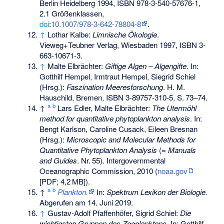
Berlin Heidelberg 1994,
ISBN 978-3-540-57676-1
,
2.1 Größenklassen,
doi
:
10.1007/978-3-642-78804-8
.
↑
Lothar Kalbe:
Limnische Ökologie
.
Vieweg+Teubner Verlag, Wiesbaden 1997,
ISBN 3-
663-10671-3
.
↑
Malte Elbrächter:
Giftige Algen – Algengifte
. In:
Gotthilf Hempel, Irmtraut Hempel, Siegrid Schiel
(Hrsg.):
Faszination Meeresforschung
. H. M.
Hauschild, Bremen,
ISBN 3-89757-310-5
,
S.
73–74
.
a
b
↑
Lars Edler, Malte Elbrächter:
The Utermöhl
method for quantitative phytoplankton analysis
. In:
Bengt Karlson, Caroline Cusack, Eileen Bresnan
(Hrsg.):
Microscopic and Molecular Methods for
Quantitative Phytoplankton Analysis
(=
Manuals
and Guides
.
Nr.
55
). Intergovernmental
Oceanographic Commission, 2010 (
noaa.gov
[PDF;
4,2
MB
]).
a
b
↑
Plankton.
In:
Spektrum Lexikon der Biologie.
Abgerufen am 14. Juni 2019
.
↑
Gustav-Adolf Pfaffenhöfer, Sigrid Schiel:
Die
wichtigsten Gruppen des Zooplanktons
. In: Gotthilf