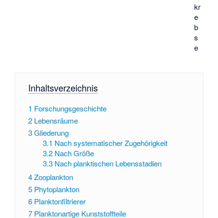
kr
e
b
s
e
Inhaltsverzeichnis
1
Forschungsgeschichte
2
Lebensräume
3
Gliederung
3.1
Nach systematischer Zugehörigkeit
3.2
Nach Größe
3.3
Nach planktischen Lebensstadien
4
Zooplankton
5
Phytoplankton
6
Planktonfiltrierer
7
Planktonartige Kunststoffteile