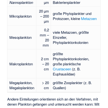
Nannoplankton
µm
Bakterienplankter
20 µm
große Phytoplankter und
Mikroplankton
– 200
Protozoen, kleine
Metazoen
µm
0,2
viele Metazoen, größte
mm –
Mesoplankton
Einzeller,
20
Phytoplanktonkolonien
mm
größte
2 cm
Phytoplanktonkolonien,
Makroplankton
– 20
große planktische
cm
Crustaceen
(z. B.
Euphausiidae
)
Megaplankton,
> 20
größte Zooplankter (z. B.
Megaloplankton
cm
Quallen)
Andere Einteilungen orientieren sich an den Verfahren, mit
denen Plankton gefangen und untersucht werden kann: Mit