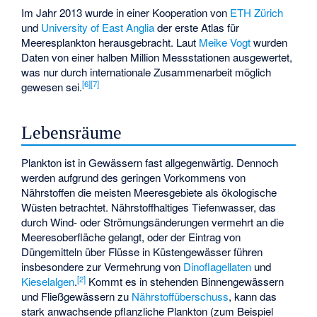
Im Jahr 2013 wurde in einer Kooperation von
ETH Zürich
und
University of East Anglia
der erste Atlas für
Meeresplankton herausgebracht. Laut
Meike Vogt
wurden
Daten von einer halben Million Messstationen ausgewertet,
was nur durch internationale Zusammenarbeit möglich
[
6
]
[
7
]
gewesen sei.
Lebensräume
Plankton ist in Gewässern fast allgegenwärtig. Dennoch
werden aufgrund des geringen Vorkommens von
Nährstoffen die meisten Meeresgebiete als ökologische
Wüsten betrachtet. Nährstoffhaltiges Tiefenwasser, das
durch Wind- oder Strömungsänderungen vermehrt an die
Meeresoberfläche gelangt, oder der Eintrag von
Düngemitteln über Flüsse in Küstengewässer führen
insbesondere zur Vermehrung von
Dinoflagellaten
und
[
2
]
Kieselalgen
.
Kommt es in stehenden Binnengewässern
und Fließgewässern zu
Nährstoffüberschuss
, kann das
stark anwachsende pflanzliche Plankton (zum Beispiel