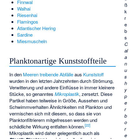
Finnwal
ß
Walhai
k
Riesenhai
r
Flamingos
e
Atlantischer Hering
b
Sardine
s
Miesmuscheln
C
al
a
Planktonartige Kunststoffteile
n
u
In den
Meeren treibende Abfälle
aus
Kunststoff
s
wurden in den letzten Jahrzehnten durch Strömung,
h
Verwitterung und andere Einflüsse in immer kleinere
y
Stücke, so genanntes
Mikroplastik
, zersetzt. Diese
p
Partikel haben teilweise in Größe, Aussehen und
e
Schwimmverhalten Ähnlichkeiten mit Plankton und
r
vermischen sich mit diesem, so dass sie von
b
Planktonfiltrierern mitgefressen werden und
o
[
22
]
schädliche Wirkung entfalten können.
r
Mikroplastik wird daher gelegentlich auch als
e