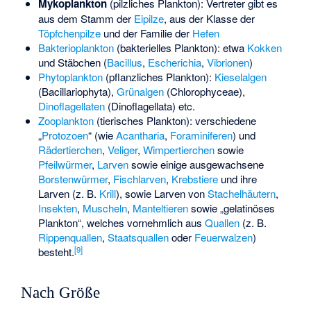
Mykoplankton
(pilzliches Plankton): Vertreter gibt es
aus dem Stamm der
Eipilze
, aus der Klasse der
Töpfchenpilze
und der Familie der
Hefen
Bakterioplankton
(bakterielles Plankton): etwa
Kokken
und Stäbchen (
Bacillus
,
Escherichia
,
Vibrionen
)
Phytoplankton
(pflanzliches Plankton):
Kieselalgen
(Bacillariophyta),
Grünalgen
(Chlorophyceae),
Dinoflagellaten
(Dinoflagellata) etc.
Zooplankton
(tierisches Plankton): verschiedene
„
Protozoen
“ (wie
Acantharia
,
Foraminiferen
) und
Rädertierchen
,
Veliger
,
Wimpertierchen
sowie
Pfeilwürmer
,
Larven
sowie einige ausgewachsene
Borstenwürmer
,
Fischlarven
,
Krebstiere
und ihre
Larven (z. B.
Krill
), sowie Larven von
Stachelhäutern
,
Insekten
,
Muscheln
,
Manteltieren
sowie „gelatinöses
Plankton“, welches vornehmlich aus
Quallen
(z. B.
Rippenquallen
,
Staatsquallen
oder
Feuerwalzen
)
[
9
]
besteht.
Nach Größe