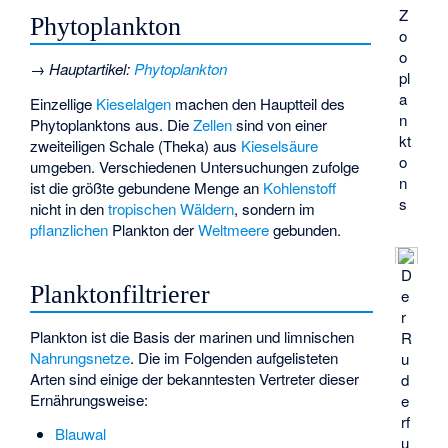
Z
Phytoplankton
o
o
→
Hauptartikel
:
Phytoplankton
pl
a
Einzellige
Kieselalgen
machen den Hauptteil des
n
Phytoplanktons aus. Die
Zellen
sind von einer
kt
zweiteiligen Schale (Theka) aus
Kieselsäure
o
umgeben. Verschiedenen Untersuchungen zufolge
n
ist die größte gebundene Menge an
Kohlenstoff
s
nicht in den
tropischen Wäldern
, sondern im
pflanzlichen
Plankton der
Weltmeere
gebunden.
D
Planktonfiltrierer
e
r
Plankton ist die Basis der marinen und limnischen
R
Nahrungsnetze
. Die im Folgenden aufgelisteten
u
Arten sind einige der bekanntesten Vertreter dieser
d
Ernährungsweise:
e
rf
Blauwal
u