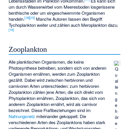
Lebensstadien im Plankton vorkommen.
Es kann sich
um durch Wasserwirbel vom Meeresboden losgerissene
benthische oder um eingeschwemmte Organismen
[
18
]
[
15
]
handeln.
Manche Autoren fassen den Begriff
Tychoplankton weiter und zählen auch Meroplankton dazu.
[
19
]
Zooplankton
Alle planktischen Organismen, die keine
Photosynthese betreiben, sondern sich von anderen
Q
Organismen ernähren, werden zum Zooplankton
u
gezählt. Dabei wird zwischen herbivoren und
al
carnivoren Arten unterschieden: zum herbivoren
le
Zooplankton zählen jene Arten, die sich direkt vom
n
Phytoplankton ernähren, Zooplankton, das sich von
g
anderem Zooplankton ernährt, wird als carnivor
e
bezeichnet. Diese Fraßbeziehungen sind im
h
Nahrungsnetz
miteinander gekoppelt. Die
ör
verschiedenen Arten des Zooplanktons haben stark
e
variierende Reproduktions- und Wachstumsraten.