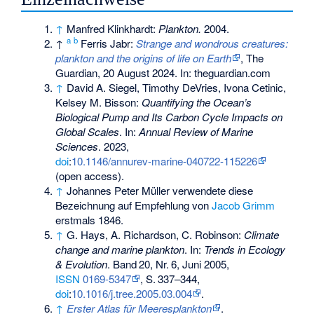
↑
Manfred Klinkhardt:
Plankton.
2004.
a
b
↑
Ferris Jabr:
Strange and wondrous creatures:
plankton and the origins of life on Earth
, The
Guardian, 20 August 2024. In: theguardian.com
↑
David A. Siegel, Timothy DeVries, Ivona Cetinic,
Kelsey M. Bisson:
Quantifying the Ocean’s
Biological Pump and Its Carbon Cycle Impacts on
Global Scales
. In:
Annual Review of Marine
Sciences
. 2023,
doi
:
10.1146/annurev-marine-040722-115226
(open access).
↑
Johannes Peter Müller verwendete diese
Bezeichnung auf Empfehlung von
Jacob Grimm
erstmals 1846.
↑
G. Hays, A. Richardson, C. Robinson:
Climate
change and marine plankton
. In:
Trends in Ecology
& Evolution
.
Band
20
,
Nr.
6
, Juni 2005,
ISSN
0169-5347
,
S.
337–344
,
doi
:
10.1016/j.tree.2005.03.004
.
↑
Erster Atlas für Meeresplankton
.