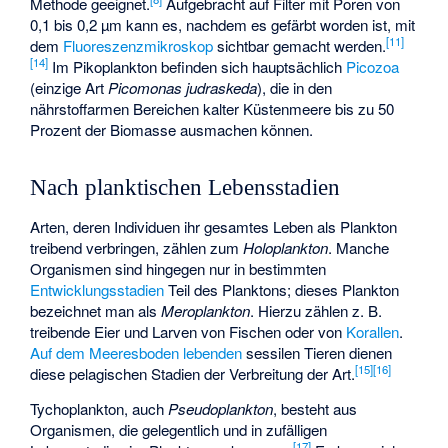
Methode geeignet.
Aufgebracht auf Filter mit Poren von
0,1 bis 0,2 µm kann es, nachdem es gefärbt worden ist, mit
[
11
]
dem
Fluoreszenzmikroskop
sichtbar gemacht werden.
[
14
]
Im Pikoplankton befinden sich hauptsächlich
Picozoa
(einzige Art
Picomonas judraskeda
), die in den
nährstoffarmen Bereichen kalter Küstenmeere bis zu 50
Prozent der Biomasse ausmachen können.
Nach planktischen Lebensstadien
Arten, deren Individuen ihr gesamtes Leben als Plankton
treibend verbringen, zählen zum
Holoplankton
. Manche
Organismen sind hingegen nur in bestimmten
Entwicklungsstadien
Teil des Planktons; dieses Plankton
bezeichnet man als
Meroplankton
. Hierzu zählen z. B.
treibende Eier und Larven von Fischen oder von
Korallen
.
Auf dem Meeresboden lebenden
sessilen
Tieren dienen
[
15
]
[
16
]
diese pelagischen Stadien der Verbreitung der Art.
Tychoplankton
, auch
Pseudoplankton
, besteht aus
Organismen, die gelegentlich und in zufälligen
[
17
]