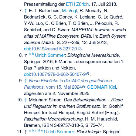
Pressemitteilung der
ETH Zürich
, 17. Juli 2013.
↑
E. T. Buitenhuis,
M. Vogt
, R. Moriarty, N.
Bednaršek, S. C. Doney, K. Leblanc, C. Le Quéré,
Y.-W. Luo, C. O’Brien, T. O’Brien, J. Peloquin, R.
Schiebel, and C. Swan:
MAREDAT: towards a world
atlas of MARine Ecosystem DATa
. In:
Earth System
Science
Data
5, S. 227–239, 12. Juli 2013,
doi
:
10.5194/essd-5-227-2013
.
a
b
↑
Ulrich Sommer
:
Biologische Meereskunde
.
Springer, 2016, 6 Marine Lebensgemeinschaften 1:
Das Plankton und Nekton,
doi
:
10.1007/978-3-662-50407-9
.
↑
Neue Einblicke in die Welt des gelatinösen
Planktons.
vom 15. Mai 2024
GEOMAR Kiel
,
abgerufen am 2. November 2025
↑
Meinhard Simon:
Das Bakterioplankton – Riese
und Regulator im marinen Stoffumsatz
. In: Gotthilf
Hempel, Irmtraut Hempel, Siegrid Schiel (Hrsg.):
Faszination Meeresforschung
. H. M. Hauschild,
Bremen,
ISBN 3-89757-310-5
,
S.
73–74
.
a
b
c
d
e
↑
Ulrich Sommer
:
Planktologie
. Springer,