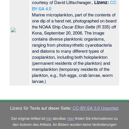
courtesy of David Liittschwager.,
Lizenz:
CC
BY-SA 4.0
Marine microplankton, part of the contents of
one dip of a hand net, photographed on board
the NOAA Ship
Oscar Elton Sette
(R 335) off
Kona, September 20, 2006. The image
contains diverse planktonic organisms,
ranging from photosynthetic cyanobacteria
and diatoms to many different types of
zooplankton, including both holoplankton
(permanent residents of the plankton) and
meroplankton (temporary residents of the
plankton, e.g., fish eggs, crab larvae, worm
larvae.)
Lizenz für Texte auf dieser Seite:
CC-BY-SA 3.0 Unported
.
Der original-Artikel ist
hier
abrufbar.
Hier
finden Sie Informationen zu
den Autoren des Artikels. An Bildern wurden keine Veränderungen