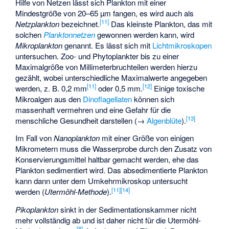
Hilfe von Netzen lässt sich Plankton mit einer
Mindestgröße von 20–65 µm fangen, es wird auch als
[
11
]
Netzplankton
bezeichnet.
Das kleinste Plankton, das mit
solchen
Planktonnetzen
gewonnen werden kann, wird
Mikroplankton
genannt. Es lässt sich mit
Lichtmikroskopen
untersuchen. Zoo- und Phytoplankter bis zu einer
Maximalgröße von Millimeterbruchteilen werden hierzu
gezählt, wobei unterschiedliche Maximalwerte angegeben
[
11
]
[
12
]
werden, z. B. 0,2 mm
oder 0,5 mm.
Einige toxische
Mikroalgen aus den
Dinoflagellaten
können sich
massenhaft vermehren und eine Gefahr für die
[
13
]
menschliche Gesundheit darstellen (→
Algenblüte
).
Im Fall von
Nanoplankton
mit einer Größe von einigen
Mikrometern muss die Wasserprobe durch den Zusatz von
Konservierungsmittel haltbar gemacht werden, ehe das
Plankton sedimentiert wird. Das absedimentierte Plankton
kann dann unter dem
Umkehrmikroskop
untersucht
[
11
]
[
14
]
werden (
Utermöhl-Methode
).
Pikoplankton
sinkt in der Sedimentationskammer nicht
mehr vollständig ab und ist daher nicht für die Utermöhl-
[
8
]