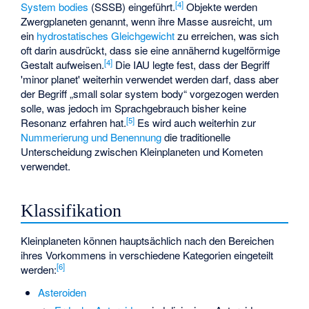
[
4
]
System bodies
(SSSB) eingeführt.
Objekte werden
Zwergplaneten genannt, wenn ihre Masse ausreicht, um
ein
hydrostatisches Gleichgewicht
zu erreichen, was sich
oft darin ausdrückt, dass sie eine annähernd kugelförmige
[
4
]
Gestalt aufweisen.
Die IAU legte fest, dass der Begriff
'minor planet' weiterhin verwendet werden darf, dass aber
der Begriff „
small solar system body
“ vorgezogen werden
solle, was jedoch im Sprachgebrauch bisher keine
[
5
]
Resonanz erfahren hat.
Es wird auch weiterhin zur
Nummerierung und Benennung
die traditionelle
Unterscheidung zwischen Kleinplaneten und Kometen
verwendet.
Klassifikation
Kleinplaneten können hauptsächlich nach den Bereichen
ihres Vorkommens in verschiedene Kategorien eingeteilt
[
6
]
werden:
Asteroiden