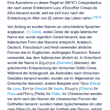
Eine Ausnahme zu dieser Regel ist
(96747) Crespodasilva
,
der nach seiner Entdeckerin
Lucy d’Escoffier Crespo da
Silva
benannt wurde, weil sie sich kurz nach der
[
13
]
[
14
]
Entdeckung im Alter von 22 Jahren das Leben nahm.
Von Anfang an wurden Namen an verschiedene Sprachen
angepasst.
(1) Ceres
, wobei
Ceres
der anglo-lateinische
Name war, wurde eigentlich
Cerere
benannt, was der
italienischen Form des Namens entspricht. Arabisch,
Deutsch, Französisch und Hindi verwenden ähnliche
Formen wie im Englischen, wohingegen Russisch
Tserera
verwendet, das dem Italienischen ähnlich ist. In Griechisch
wurde der Name in Δήμητρα (
Demeter
) übersetzt, der
griechischen Entsprechung der römischen Göttin Ceres.
Während der Anfangszeit, als Asteroiden nach römischen
Gestalten benannt wurden, wurden sie im Allgemeinen ins
Griechische übersetzt; andere Beispiele sind Ἥρα (
Hera
)
für
Juno
, Ἑστία (
Hestia
) für
Vesta
, Χλωρίς (
Chloris
) für
Flora
und Πίστη (
Pistis
) für
Fides
. Im Chinesischen werden
sie nicht nach den Namen der chinesischen Formen der
Gottheiten benannt, sondern haben typischerweise ein oder
zwei Silben für die Gestalt der Gottheit oder Person, gefolgt