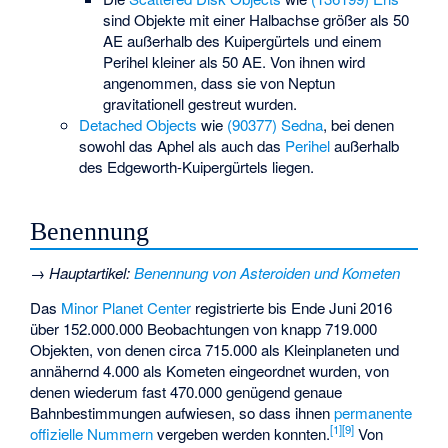
sind Objekte mit einer Halbachse größer als 50
AE außerhalb des Kuipergürtels und einem
Perihel kleiner als 50 AE. Von ihnen wird
angenommen, dass sie von Neptun
gravitationell gestreut wurden.
Detached Objects
wie
(90377) Sedna
, bei denen
sowohl das Aphel als auch das
Perihel
außerhalb
des Edgeworth-Kuipergürtels liegen.
Benennung
→
Hauptartikel
:
Benennung von Asteroiden und Kometen
Das
Minor Planet Center
registrierte bis Ende Juni 2016
über 152.000.000 Beobachtungen von knapp 719.000
Objekten, von denen circa 715.000 als Kleinplaneten und
annähernd 4.000 als Kometen eingeordnet wurden, von
denen wiederum fast 470.000 genügend genaue
Bahnbestimmungen aufwiesen, so dass ihnen
permanente
[
1
]
[
9
]
offizielle Nummern
vergeben werden konnten.
Von