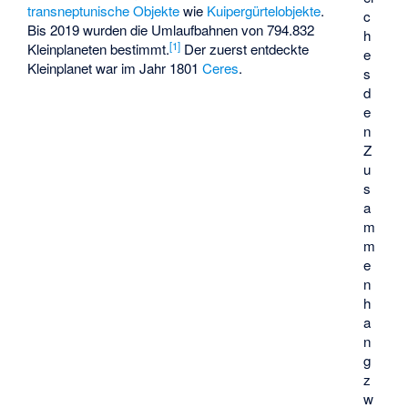
transneptunische Objekte
wie
Kuipergürtelobjekte
.
c
Bis 2019 wurden die Umlaufbahnen von 794.832
h
[
1
]
Kleinplaneten bestimmt.
Der zuerst entdeckte
e
Kleinplanet war im Jahr 1801
Ceres
.
s
d
e
n
Z
u
s
a
m
m
e
n
h
a
n
g
z
w