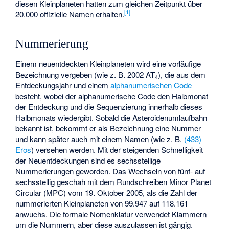
diesen Kleinplaneten hatten zum gleichen Zeitpunkt über
[
1
]
20.000 offizielle Namen erhalten.
Nummerierung
Einem neuentdeckten Kleinplaneten wird eine vorläufige
Bezeichnung vergeben (wie z. B. 2002 AT
), die aus dem
4
Entdeckungsjahr und einem
alphanumerischen Code
besteht, wobei der alphanumerische Code den Halbmonat
der Entdeckung und die Sequenzierung innerhalb dieses
Halbmonats wiedergibt. Sobald die Asteroidenumlaufbahn
bekannt ist, bekommt er als Bezeichnung eine Nummer
und kann später auch mit einem Namen (wie z. B.
(433)
Eros
) versehen werden. Mit der steigenden Schnelligkeit
der Neuentdeckungen sind es sechsstellige
Nummerierungen geworden. Das Wechseln von fünf- auf
sechsstellig geschah mit dem Rundschreiben
Minor Planet
Circular
(MPC) vom 19. Oktober 2005, als die Zahl der
nummerierten Kleinplaneten von 99.947 auf 118.161
anwuchs. Die formale Nomenklatur verwendet Klammern
um die Nummern, aber diese auszulassen ist gängig.