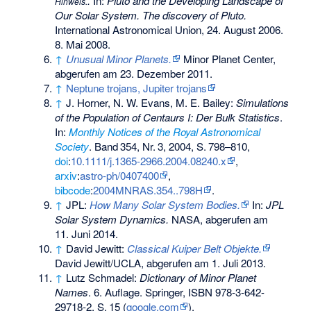
.
In:
Pluto and the Developing Landscape of
Hinweis.
Our Solar System. The discovery of Pluto.
International Astronomical Union
, 24. August 2006.
8. Mai 2008.
↑
Unusual Minor Planets.
Minor Planet Center,
abgerufen am 23. Dezember 2011
.
↑
Neptune trojans, Jupiter trojans
↑
J. Horner, N. W. Evans, M. E. Bailey:
Simulations
of the Population of Centaurs I: Der Bulk Statistics
.
In:
Monthly Notices of the Royal Astronomical
Society
.
Band
354
,
Nr.
3
, 2004,
S.
798–810
,
doi
:
10.1111/j.1365-2966.2004.08240.x
,
arxiv
:
astro-ph/0407400
,
bibcode
:
2004MNRAS.354..798H
.
↑
JPL:
How Many Solar System Bodies.
In:
JPL
Solar System Dynamics.
NASA,
abgerufen am
11. Juni 2014
.
↑
David Jewitt:
Classical Kuiper Belt Objekte.
David Jewitt/UCLA,
abgerufen am 1. Juli 2013
.
↑
Lutz Schmadel:
Dictionary of Minor Planet
Names
. 6. Auflage. Springer,
ISBN 978-3-642-
29718-2
,
S.
15
(
google.com
).