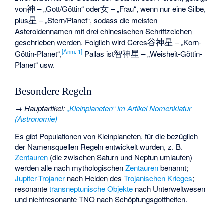
神
女
von
– „Gott/Göttin“ oder
– „Frau“, wenn nur eine Silbe,
星
plus
– „Stern/Planet“, sodass die meisten
Asteroidennamen mit drei chinesischen Schriftzeichen
谷神星
geschrieben werden. Folglich wird Ceres
– „Korn-
智神星
[
Anm. 1
]
Göttin-Planet“,
Pallas ist
– „Weisheit-Göttin-
Planet“ usw.
Besondere Regeln
→
Hauptartikel
:
„Kleinplaneten“ im Artikel Nomenklatur
(Astronomie)
Es gibt Populationen von Kleinplaneten, für die bezüglich
der Namensquellen Regeln entwickelt wurden, z. B.
Zentauren
(die zwischen Saturn und Neptun umlaufen)
werden alle nach mythologischen
Zentauren
benannt;
Jupiter-Trojaner
nach Helden des
Trojanischen Krieges
;
resonante
transneptunische Objekte
nach Unterweltwesen
und nichtresonante TNO nach Schöpfungsgottheiten.