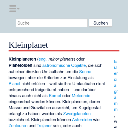
Kleinplanet
Kleinplaneten
(
engl.
minor planets
) oder
E
Planetoiden
sind
astronomische Objekte
, die sich
ul
auf einer direkten Umlaufbahn um die
Sonne
er
bewegen, aber die Kriterien zur Einstufung als
di
Planet
nicht erfüllen – weil sie ihre Umlaufbahn nicht
a
entsprechend freigeräumt haben – und darüber
gr
hinaus auch nicht als
Komet
oder
Meteoroid
a
eingeordnet werden können. Kleinplaneten, deren
m
Masse und Gravitation ausreicht, um Kugelgestalt
m
erlangt zu haben, werden als
Zwergplaneten
,
bezeichnet. Kleinplaneten können
Asteroiden
wie
w
Zentauren
und
Trojaner
sein, oder auch
el