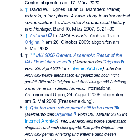
Center,
abgerufen am 17. März 2020
.
↑
David W. Hughes, Brian G. Marsden:
Planet,
asteroid, minor planet: A case study in astronomical
nomenclature
. In:
Journal of Astronomical History
and Heritage
.
Band
10
, März 2007,
S.
21–30
.
↑
Asteroid.
In:
MSN Encarta.
Archiviert vom
Original
am
28. Oktober 2009
;
abgerufen am
5. Mai 2008
.
a
b
↑
IAU 2006 General Assembly: Result of the
IAU Resolution votes
(
Memento
des
Originals
vom 29. April 2014 im
Internet Archive
)
Info:
Der
Archivlink wurde automatisch eingesetzt und noch nicht
geprüft. Bitte prüfe Original- und Archivlink gemäß
Anleitung
.
International
und entferne dann diesen Hinweis.
Astronomical Union, 24. August 2006, abgerufen
am 5. Mai 2008 (Pressemeldung).
↑
Q:Is the term minor planet still to be used?
(
Memento
des
Originals
vom 30. Januar 2016 im
Internet Archive
)
Info:
Der Archivlink wurde automatisch
eingesetzt und noch nicht geprüft. Bitte prüfe Original- und
Archivlink gemäß
Anleitung
und entferne dann diesen