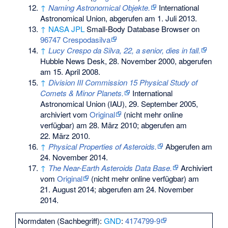
↑
Naming Astronomical Objekte.
International
Astronomical Union,
abgerufen am 1. Juli 2013
.
↑
NASA
JPL
Small-Body Database Browser on
96747 Crespodasilva
↑
Lucy Crespo da Silva, 22, a senior, dies in fall.
Hubble News Desk, 28. November 2000,
abgerufen
am 15. April 2008
.
↑
Division III Commission 15 Physical Study of
Comets & Minor Planets.
International
Astronomical Union
(IAU), 29. September 2005,
archiviert vom
Original
(nicht mehr online
verfügbar) am
28. März 2010
;
abgerufen am
22. März 2010
.
↑
Physical Properties of Asteroids.
Abgerufen am
24. November 2014
.
↑
The Near-Earth Asteroids Data Base.
Archiviert
vom
Original
(nicht mehr online verfügbar) am
21. August 2014
;
abgerufen am 24. November
2014
.
Normdaten (Sachbegriff):
GND
:
4174799-9