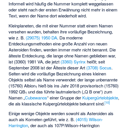
Informell wird häufig die Nummer komplett weggelassen
oder steht nach der ersten Erwähnung nicht mehr in einem
Text, wenn der Name dort wiederholt wird.
Kleinplaneten, die mit einer Nummer statt einem Namen
versehen wurden, behalten ihre vorläufige Bezeichnung,
wie z. B.
(29075) 1950 DA
. Da moderne
Entdeckungsmethoden eine große Anzahl von neuen
Asteroiden finden, werden immer mehr nicht benannt. Die
älteste Entdeckung, die lange ohne Namen geblieben war,
ist (3360) 1981 VA, die jetzt
(3360) Syrinx
heißt; seit
September 2008 ist der Älteste dieser Art
(3708) Socus
.
Selten wird die vorläufige Bezeichnung eines kleinen
Objekts selbst als Name verwendet: der lange unbenannte
(15760) Albion
hieß bis ins Jahr 2018 provisorisch (15760)
1
1992 QB
und das führte lautmalerisch („Q B one“) zum
1
Namen „
Cubewanos
“ einer Gruppe der
Kuipergürtelobjekte
,
[
10
]
die als
klassische Kuipergürtelobjekte
bekannt sind.
Einige wenige Objekte werden sowohl als Asteroiden als
auch als Kometen geführt, wie z. B.
(4015) Wilson-
Harrington
, der auch als
107P/Wilson–Harrington