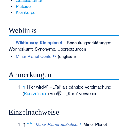
Quasisatelliten
Plutoide
Kleinkörper
Weblinks
Wiktionary: Kleinplanet
– Bedeutungserklärungen,
Wortherkunft, Synonyme, Übersetzungen
Minor Planet Center
(englisch)
Anmerkungen
谷
↑
Hier wird
– „Tal“ als gängige Vereinfachung
穀
(
Kurzzeichen
) von
– „Korn“ verwendet.
Einzelnachweise
a
b
c
↑
Minor Planet Statistics.
Minor Planet