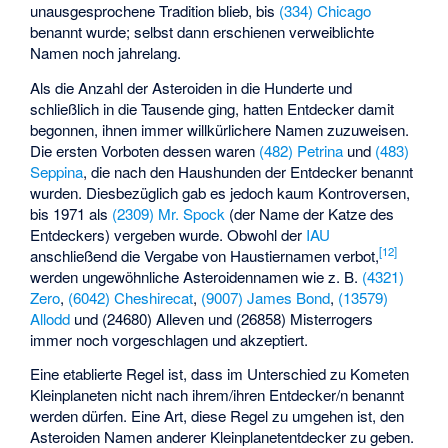
unausgesprochene Tradition blieb, bis
(334) Chicago
benannt wurde; selbst dann erschienen verweiblichte
Namen noch jahrelang.
Als die Anzahl der Asteroiden in die Hunderte und
schließlich in die Tausende ging, hatten Entdecker damit
begonnen, ihnen immer willkürlichere Namen zuzuweisen.
Die ersten Vorboten dessen waren
(482) Petrina
und
(483)
Seppina
, die nach den Haushunden der Entdecker benannt
wurden. Diesbezüglich gab es jedoch kaum Kontroversen,
bis 1971 als
(2309) Mr. Spock
(der Name der Katze des
Entdeckers) vergeben wurde. Obwohl der
IAU
[
12
]
anschließend die Vergabe von Haustiernamen verbot,
werden ungewöhnliche Asteroidennamen wie z. B.
(4321)
Zero
,
(6042) Cheshirecat
,
(9007) James Bond
,
(13579)
Allodd
und
(24680) Alleven
und
(26858) Misterrogers
immer noch vorgeschlagen und akzeptiert.
Eine etablierte Regel ist, dass im Unterschied zu Kometen
Kleinplaneten nicht nach ihrem/ihren Entdecker/n benannt
werden dürfen. Eine Art, diese Regel zu umgehen ist, den
Asteroiden Namen anderer Kleinplanetentdecker zu geben.