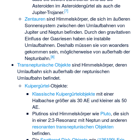
Asteroiden im Asteroidengürtel als auch die
[
7
]
Jupiter-Trojaner.
Zentauren
sind Himmelskörper, die sich im äußeren
Sonnensystem zwischen den Umlaufbahnen von
Jupiter und Neptun befinden. Durch den gravitativen
Einfluss der Gasriesen haben sie instabile
Umlaufbahnen. Deshalb müssen sie von woanders
gekommen sein, möglicherweise von außerhalb der
[
8
]
Neptunbahn.
Transneptunische Objekte
sind Himmelskörper, deren
Umlaufbahn sich außerhalb der neptunischen
Umlaufbahn befindet.
Kuipergürtel
-Objekte:
Klassische Kuipergürtelobjekte
mit einer
Halbachse größer als 30 AE und kleiner als 50
AE.
Plutinos
sind Himmelskörper wie
Pluto
, die sich
in einer 2:3-Resonanz mit Neptun und anderen
resonanten transneptunischen Objekten
befinden.
Die
Scattered Disk Objects
wie
(136199) Eris