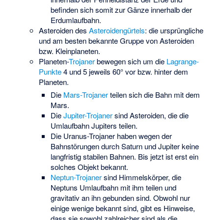
befinden sich somit zur Gänze innerhalb der
Erdumlaufbahn.
Asteroiden des
Asteroidengürtels
: die ursprüngliche
und am besten bekannte Gruppe von Asteroiden
bzw. Kleinplaneten.
Planeten-
Trojaner
bewegen sich um die
Lagrange-
Punkte
4 und 5 jeweils 60° vor bzw. hinter dem
Planeten.
Die
Mars-Trojaner
teilen sich die Bahn mit dem
Mars.
Die
Jupiter-Trojaner
sind Asteroiden, die die
Umlaufbahn Jupiters teilen.
Die Uranus-Trojaner haben wegen der
Bahnstörungen durch Saturn und Jupiter keine
langfristig stabilen Bahnen. Bis jetzt ist erst ein
solches Objekt bekannt.
Neptun-Trojaner
sind Himmelskörper, die
Neptuns Umlaufbahn mit ihm teilen und
gravitativ an ihn gebunden sind. Obwohl nur
einige wenige bekannt sind, gibt es Hinweise,
dass sie sowohl zahlreicher sind als die