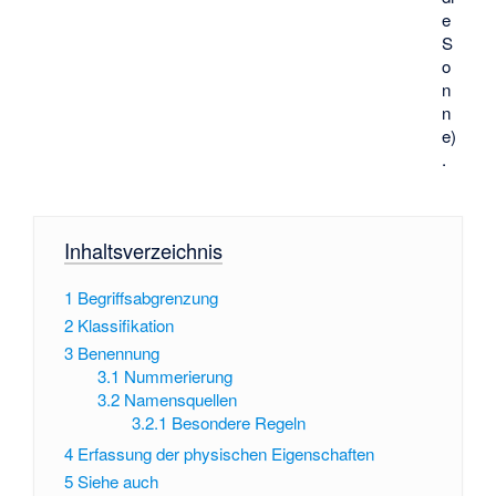
e
S
o
n
n
e)
.
Inhaltsverzeichnis
1
Begriffsabgrenzung
2
Klassifikation
3
Benennung
3.1
Nummerierung
3.2
Namensquellen
3.2.1
Besondere Regeln
4
Erfassung der physischen Eigenschaften
5
Siehe auch