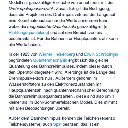
Modell nur ganzzahlige Vielfache von
annehmen:
mit der
Drehimpulsquantenzahl
. Zusätzlich gilt die Bedingung,
dass die Projektion des Drehimpulsvektors der Länge
auf
eine Koordinatenachse nur die Werte
annehmen kann,
wobei die
magnetische Quantenzahl
ganzzahlig ist (s.
Richtungsquantelung
) und auf den Bereich von
bis
beschränkt ist. Für die Bahnen zur Hauptquantenzahl
kann
alle Werte
haben.
In der 1925 von
Werner Heisenberg
und
Erwin Schrödinger
begründeten
Quantenmechanik
ergibt sich die gleiche
Quantelung des Bahndrehimpulses, indem dieser durch
den Operator
dargestellt wird. Allerdings ist die Länge des
Drehimpulsvektors nun
. Außerdem gehören im
Wasserstoffatom zu den Elektronenzuständen mit
Hauptquantenzahl
nach quantenmechanischer Berechnung
die Bahndrehimpulsquantenzahlen
, diese sind also um 1
kleiner als im Bohr-Sommerfeldschen Modell. Dies stimmt
mit allen Beobachtungen überein.
Außer dem Bahndrehimpuls können die Teilchen (ebenso
Teilchensysteme) auch
Spin
besitzen, das ist ein