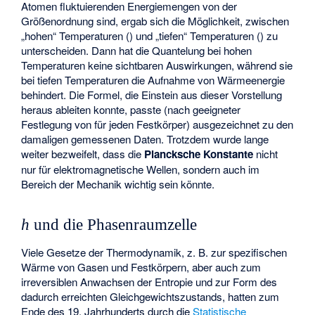
Atomen fluktuierenden Energiemengen von der
Größenordnung
sind, ergab sich die Möglichkeit, zwischen
„hohen“ Temperaturen (
) und „tiefen“ Temperaturen (
) zu
unterscheiden. Dann hat die Quantelung bei hohen
Temperaturen keine sichtbaren Auswirkungen, während sie
bei tiefen Temperaturen die Aufnahme von Wärmeenergie
behindert. Die Formel, die Einstein aus dieser Vorstellung
heraus ableiten konnte, passte (nach geeigneter
Festlegung von
für jeden Festkörper) ausgezeichnet zu den
damaligen gemessenen Daten. Trotzdem wurde lange
weiter bezweifelt, dass die
Plancksche Konstante
nicht
nur für elektromagnetische Wellen, sondern auch im
Bereich der Mechanik wichtig sein könnte.
h
und die Phasenraumzelle
Viele Gesetze der Thermodynamik, z. B. zur spezifischen
Wärme von Gasen und Festkörpern, aber auch zum
irreversiblen Anwachsen der Entropie und zur Form des
dadurch erreichten Gleichgewichtszustands, hatten zum
Ende des 19. Jahrhunderts durch die
Statistische