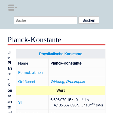
Planck-Konstante
Di
Physikalische Konstante
e
Pl
Name
Planck-Konstante
an
Formelzeichen
ck
-
Größenart
Wirkung
,
Drehimpuls
K
on
Wert
st
34
6
626
070
15
e
J s
an
SI
15
=
4
135
667
696
9…
e
eV·s
te
od