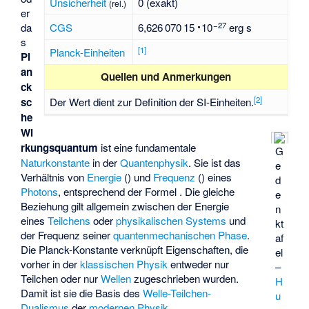
Unsicherheit
0 (exakt)
(rel.)
er
27
da
CGS
6
626
070
15
e
erg s
s
[
1
]
Planck-Einheiten
Pl
an
Quellen und Anmerkungen
ck
[
2
]
sc
Der Wert dient zur Definition der SI-Einheiten.
he
Wi
rkungsquantum
ist eine fundamentale
G
Naturkonstante
in der
Quantenphysik
. Sie ist das
e
Verhältnis von
Energie
(
) und
Frequenz
(
) eines
d
Photons
, entsprechend der Formel
. Die gleiche
e
Beziehung gilt allgemein zwischen der Energie
n
eines
Teilchens
oder
physikalischen Systems
und
kt
der Frequenz seiner
quantenmechanischen Phase
.
af
Die Planck-Konstante verknüpft Eigenschaften, die
el
vorher in der
klassischen Physik
entweder nur
–
Teilchen oder nur
Wellen
zugeschrieben wurden.
H
Damit ist sie die Basis des
Welle-Teilchen-
u
Dualismus
der
modernen Physik
.