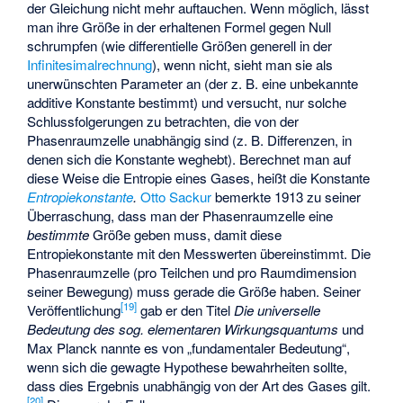
der Gleichung nicht mehr auftauchen. Wenn möglich, lässt
man ihre Größe in der erhaltenen Formel gegen Null
schrumpfen (wie differentielle Größen generell in der
Infinitesimalrechnung
), wenn nicht, sieht man sie als
unerwünschten Parameter an (der z. B. eine unbekannte
additive Konstante bestimmt) und versucht, nur solche
Schlussfolgerungen zu betrachten, die von der
Phasenraumzelle unabhängig sind (z. B. Differenzen, in
denen sich die Konstante weghebt). Berechnet man auf
diese Weise die Entropie eines Gases, heißt die Konstante
Entropiekonstante
.
Otto Sackur
bemerkte 1913 zu seiner
Überraschung, dass man der Phasenraumzelle eine
bestimmte
Größe geben muss, damit diese
Entropiekonstante mit den Messwerten übereinstimmt. Die
Phasenraumzelle (pro Teilchen und pro Raumdimension
seiner Bewegung) muss gerade die Größe
haben. Seiner
[
19
]
Veröffentlichung
gab er den Titel
Die universelle
Bedeutung des sog. elementaren Wirkungsquantums
und
Max Planck nannte es von „fundamentaler Bedeutung“,
wenn sich die gewagte Hypothese bewahrheiten sollte,
dass dies Ergebnis unabhängig von der Art des Gases gilt.
[
20
]