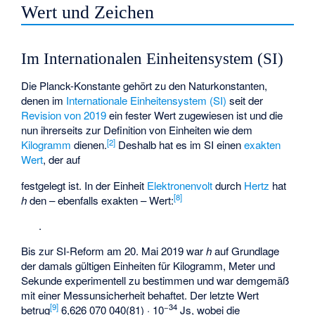
Wert und Zeichen
Im Internationalen Einheitensystem (SI)
Die Planck-Konstante gehört zu den Naturkonstanten,
denen im
Internationale Einheitensystem (SI)
seit der
Revision von 2019
ein fester Wert zugewiesen ist und die
nun ihrerseits zur Definition von Einheiten wie dem
[
2
]
Kilogramm
dienen.
Deshalb hat es im SI einen
exakten
Wert
, der auf
festgelegt ist. In der Einheit
Elektronenvolt
durch
Hertz
hat
[
8
]
h
den – ebenfalls exakten – Wert:
.
Bis zur SI-Reform am 20. Mai 2019 war
h
auf Grundlage
der damals gültigen Einheiten für Kilogramm, Meter und
Sekunde experimentell zu bestimmen und war demgemäß
mit einer Messunsicherheit behaftet. Der letzte Wert
[
9
]
−34
betrug
6,626 070 040(81) · 10
Js, wobei die