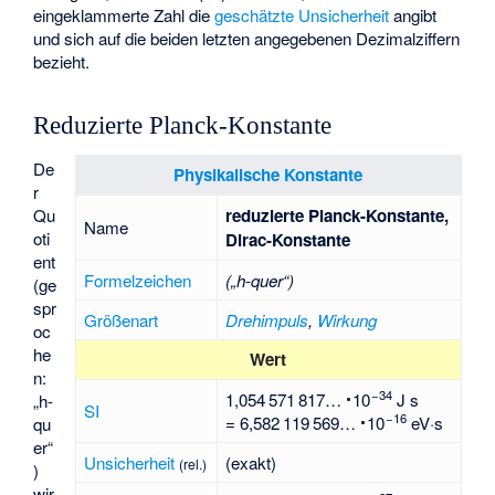
eingeklammerte Zahl die
geschätzte Unsicherheit
angibt
und sich auf die beiden letzten angegebenen Dezimalziffern
bezieht.
Reduzierte Planck-Konstante
De
Physikalische Konstante
r
reduzierte Planck-Konstante,
Qu
Name
oti
Dirac-Konstante
ent
Formelzeichen
(„h-quer“)
(ge
spr
Größenart
Drehimpuls
,
Wirkung
oc
he
Wert
n:
34
1
054
571
817…
e
J s
„h-
SI
16
=
6
582
119
569…
e
eV·s
qu
er“
Unsicherheit
(exakt)
(rel.)
)
wir