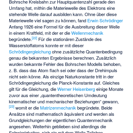
Bohrsche Kreisbahn zur Hauptquantenzahl
gerade den
Umfang
hat, mithin die Materiewelle des Elektrons eine
stehende Welle darauf ausbilden kann. Ohne über diese
Materiewelle viel sagen zu können, fand
Erwin Schrödinger
Anfang 1926 eine Formel für die Ausbreitung dieser Welle
in einem Kraftfeld, mit der er die
Wellenmechanik
[
22
]
begründete.
Für die stationären Zustände des
Wasserstoffatoms konnte er mit dieser
Schrödingergleichung
ohne zusätzliche Quantenbedingung
genau die bekannten Ergebnisse berechnen. Zusätzlich
wurden bekannte Fehler des Bohrschen Modells behoben,
z. B. dass das Atom flach sei oder dass der Drehimpuls
nicht
sein könne. Als einzige Naturkonstante tritt in der
Schrödingergleichung die Planck-Konstante
auf. Gleiches
gilt für die Gleichung, die
Werner Heisenberg
einige Monate
zuvor aus einer „quantentheoretischen Umdeutung
kinematischer und mechanischer Beziehungen“ gewann,
[
23
]
womit er die
Matrizenmechanik
begründete. Beide
Ansätze sind mathematisch äquivalent und werden als
Grundgleichungen der eigentlichen Quantenmechanik
angesehen. Weiterhin geblieben sind allerdings die
Schwierigkeiten, sich ein mit dem Welle-Teilchen-