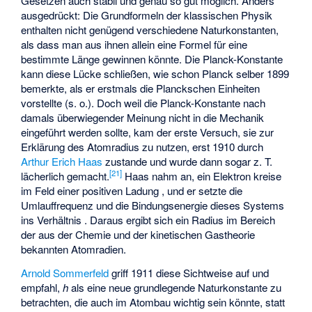
Gesetzen auch stabil und genau so gut möglich. Anders
ausgedrückt: Die Grundformeln der klassischen Physik
enthalten nicht genügend verschiedene Naturkonstanten,
als dass man aus ihnen allein eine Formel für eine
bestimmte Länge gewinnen könnte. Die Planck-Konstante
kann diese Lücke schließen, wie schon Planck selber 1899
bemerkte, als er erstmals die Planckschen Einheiten
vorstellte (s. o.). Doch weil die Planck-Konstante nach
damals überwiegender Meinung nicht in die Mechanik
eingeführt werden sollte, kam der erste Versuch, sie zur
Erklärung des Atomradius zu nutzen, erst 1910 durch
Arthur Erich Haas
zustande und wurde dann sogar z. T.
[
21
]
lächerlich gemacht.
Haas nahm an, ein Elektron kreise
im Feld einer positiven Ladung
, und er setzte die
Umlauffrequenz
und die Bindungsenergie
dieses Systems
ins Verhältnis
. Daraus ergibt sich ein Radius im Bereich
der aus der Chemie und der kinetischen Gastheorie
bekannten Atomradien.
Arnold Sommerfeld
griff 1911 diese Sichtweise auf und
empfahl,
h
als eine neue grundlegende Naturkonstante zu
betrachten, die auch im Atombau wichtig sein könnte, statt