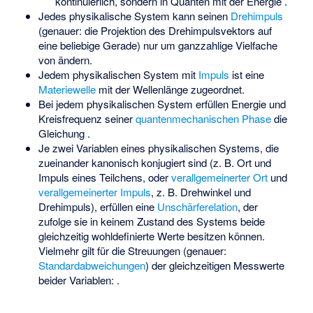
kontinuierlich, sondern in Quanten mit der Energie
.
Jedes physikalische System kann seinen
Drehimpuls
(genauer: die Projektion des Drehimpulsvektors
auf
eine beliebige Gerade) nur um ganzzahlige Vielfache
von
ändern.
Jedem physikalischen System mit
Impuls
ist eine
Materiewelle
mit der Wellenlänge
zugeordnet.
Bei jedem physikalischen System erfüllen Energie
und
Kreisfrequenz
seiner
quantenmechanischen Phase
die
Gleichung
.
Je zwei Variablen eines physikalischen Systems, die
zueinander kanonisch konjugiert sind (z. B. Ort
und
Impuls
eines Teilchens, oder
verallgemeinerter Ort
und
verallgemeinerter Impuls
, z. B. Drehwinkel und
Drehimpuls), erfüllen eine
Unschärferelation
, der
zufolge sie in keinem Zustand des Systems beide
gleichzeitig wohldefinierte Werte besitzen können.
Vielmehr gilt für die Streuungen (genauer:
Standardabweichungen
)
der gleichzeitigen Messwerte
beider Variablen:
.