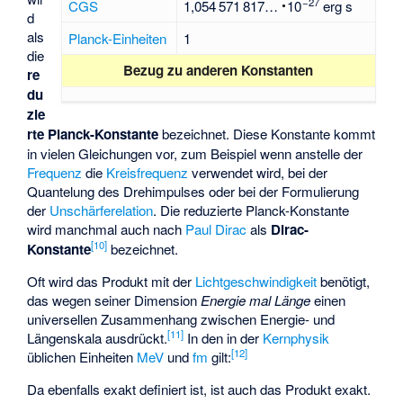
27
CGS
1
054
571
817…
e
erg s
d
als
Planck-Einheiten
1
die
Bezug zu anderen Konstanten
re
du
zie
rte Planck-Konstante
bezeichnet. Diese Konstante kommt
in vielen Gleichungen vor, zum Beispiel wenn anstelle der
Frequenz
die
Kreisfrequenz
verwendet wird, bei der
Quantelung des Drehimpulses oder bei der Formulierung
der
Unschärferelation
. Die reduzierte Planck-Konstante
wird manchmal auch nach
Paul Dirac
als
Dirac-
[
10
]
Konstante
bezeichnet.
Oft wird das Produkt
mit der
Lichtgeschwindigkeit
benötigt,
das wegen seiner Dimension
Energie mal Länge
einen
universellen Zusammenhang zwischen Energie- und
[
11
]
Längenskala ausdrückt.
In den in der
Kernphysik
[
12
]
üblichen Einheiten
MeV
und
fm
gilt:
Da
ebenfalls exakt definiert ist, ist auch das Produkt
exakt.