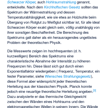
Schwarzer Körper
,
auch
Hohlraumstrahlung
genannt,
entwickelte. Nach dem
Kirchhoffschen Gesetz
sollten das
Spektrum der Wärmestrahlung und dessen
Temperaturabhängigkeit, wie sie etwa an Holzkohle beim
Übergang von Rotglut zu Weißglut sichtbar ist, für alle ideal
Schwarzen Körper exakt gleich sein, völlig unabhängig von
ihrer sonstigen Beschaffenheit. Die Berechnung des
Spektrums galt daher als ein herausragendes ungelöstes
Problem der theoretischen Physik.
Die Messwerte zeigen im hochfrequenten (d. h.
kurzwelligen) Bereich des Spektrums eine
charakteristische Abnahme der Intensität zu höheren
Frequenzen hin. Diese lässt sich gut durch einen
Exponentialfaktor
wiedergeben (
Frequenz,
Temperatur,
ein
fester Parameter, siehe
Wiensches Strahlungsgesetz
),
diese Formel aber widerspricht jeder theoretischen
Herleitung aus der klassischen Physik. Planck konnte
[
3
]
jedoch eine neuartige theoretische Herleitung angeben.
Dazu analysierte er das thermische Gleichgewicht
zwischen den Wänden eines Hohlraums und den
elektromagnetischen Wellen in seinem Innern. Die Wände