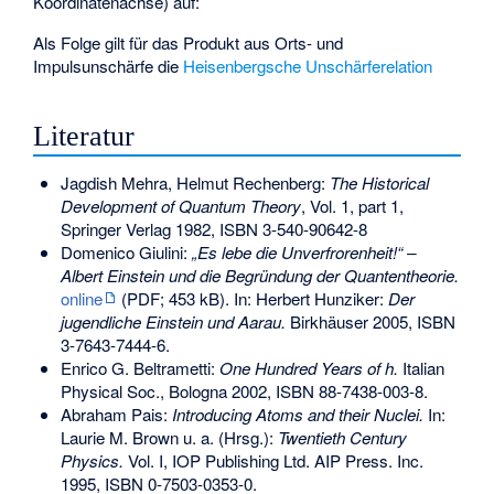
Koordinatenachse) auf:
Als Folge gilt für das Produkt aus Orts- und
Impulsunschärfe die
Heisenbergsche Unschärferelation
Literatur
Jagdish Mehra, Helmut Rechenberg:
The Historical
Development of Quantum Theory
, Vol. 1, part 1,
Springer Verlag 1982,
ISBN 3-540-90642-8
Domenico Giulini:
„Es lebe die Unverfrorenheit!“ –
Albert Einstein und die Begründung der Quantentheorie.
online
(PDF; 453 kB). In: Herbert Hunziker:
Der
jugendliche Einstein und Aarau.
Birkhäuser 2005,
ISBN
3-7643-7444-6
.
Enrico G. Beltrametti:
One Hundred Years of h.
Italian
Physical Soc., Bologna 2002,
ISBN 88-7438-003-8
.
Abraham Pais:
Introducing Atoms and their Nuclei.
In:
Laurie M. Brown u. a. (Hrsg.):
Twentieth Century
Physics.
Vol. I, IOP Publishing Ltd. AIP Press. Inc.
1995,
ISBN 0-7503-0353-0
.