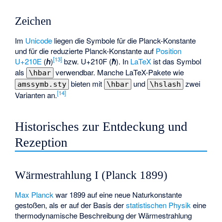
Zeichen
Im
Unicode
liegen die Symbole für die Planck-Konstante
und für die reduzierte Planck-Konstante auf
Position
[
13
]
U+210E
(
ℎ
)
bzw. U+210F (
ℏ
). In
LaTeX
ist das Symbol
als
verwendbar. Manche LaTeX-Pakete wie
\hbar
bieten mit
und
zwei
amssymb.sty
\hbar
\hslash
[
14
]
Varianten an.
Historisches zur Entdeckung und
Rezeption
Wärmestrahlung I (Planck 1899)
Max Planck
war 1899 auf eine neue Naturkonstante
gestoßen, als er auf der Basis der
statistischen Physik
eine
thermodynamische Beschreibung der Wärmestrahlung