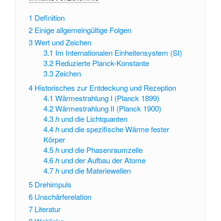
1
Definition
2
Einige allgemeingültige Folgen
3
Wert und Zeichen
3.1
Im Internationalen Einheitensystem (SI)
3.2
Reduzierte Planck-Konstante
3.3
Zeichen
4
Historisches zur Entdeckung und Rezeption
4.1
Wärmestrahlung I (Planck 1899)
4.2
Wärmestrahlung II (Planck 1900)
4.3
h
und die Lichtquanten
4.4
h
und die spezifische Wärme fester
Körper
4.5
h
und die Phasenraumzelle
4.6
h
und der Aufbau der Atome
4.7
h
und die Materiewellen
5
Drehimpuls
6
Unschärferelation
7
Literatur