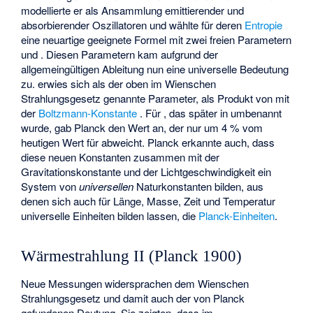
modellierte er als Ansammlung emittierender und
absorbierender Oszillatoren und wählte für deren
Entropie
eine neuartige geeignete Formel mit zwei freien Parametern
und
. Diesen Parametern kam aufgrund der
allgemeingültigen Ableitung nun eine universelle Bedeutung
zu.
erwies sich als der oben im Wienschen
Strahlungsgesetz genannte Parameter,
als Produkt von
mit
der
Boltzmann-Konstante
. Für
, das später in
umbenannt
wurde, gab Planck den Wert
an, der nur um 4 % vom
heutigen Wert für
abweicht. Planck erkannte auch, dass
diese neuen Konstanten zusammen mit der
Gravitationskonstante und der Lichtgeschwindigkeit ein
System von
universellen
Naturkonstanten bilden, aus
denen sich auch für Länge, Masse, Zeit und Temperatur
universelle Einheiten bilden lassen, die
Planck-Einheiten
.
Wärmestrahlung II (Planck 1900)
Neue Messungen widersprachen dem Wienschen
Strahlungsgesetz und damit auch der von Planck
gefundenen Deutung. Sie zeigten, dass im