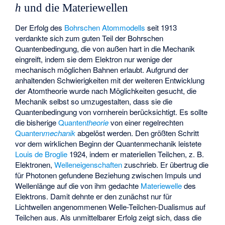
h
und die Materiewellen
Der Erfolg des
Bohrschen Atommodells
seit 1913
verdankte sich zum guten Teil der Bohrschen
Quantenbedingung, die von außen hart in die Mechanik
eingreift, indem sie dem Elektron nur wenige der
mechanisch möglichen Bahnen erlaubt. Aufgrund der
anhaltenden Schwierigkeiten mit der weiteren Entwicklung
der Atomtheorie wurde nach Möglichkeiten gesucht, die
Mechanik selbst so umzugestalten, dass sie die
Quantenbedingung von vornherein berücksichtigt. Es sollte
die bisherige
Quanten
theorie
von einer regelrechten
Quanten
mechanik
abgelöst werden. Den größten Schritt
vor dem wirklichen Beginn der Quantenmechanik leistete
Louis de Broglie
1924, indem er materiellen Teilchen, z. B.
Elektronen,
Welleneigenschaften
zuschrieb. Er übertrug die
für Photonen gefundene Beziehung
zwischen Impuls
und
Wellenlänge
auf die von ihm gedachte
Materiewelle
des
Elektrons. Damit dehnte er den zunächst nur für
Lichtwellen angenommenen Welle-Teilchen-Dualismus auf
Teilchen aus. Als unmittelbarer Erfolg zeigt sich, dass die