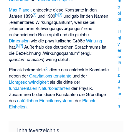
m
b
Max Planck
entdeckte diese Konstante in den
ol
[
3
]
[
4
]
[
5
]
Jahren 1899
und 1900
und gab ihr den Namen
dt
„elementares Wirkungsquantum“, weil sie bei
-
„elementaren Schwingungsvorgängen“ eine
U
entscheidende Rolle spielt und die gleiche
ni
Dimension
wie die physikalische Größe
Wirkung
v
[
6
]
[
7
]
hat.
Außerhalb des deutschen Sprachraums ist
er
die Bezeichnung „Wirkungsquantum“ (engl.:
si
quantum of action
) wenig üblich.
tä
t
[
3
]
Planck betrachtete
diese neu entdeckte Konstante
z
neben der
Gravitationskonstante
und der
u
Lichtgeschwindigkeit
als die dritte der
B
fundamentalen Naturkonstanten
der Physik.
er
Zusammen bilden diese Konstanten die Grundlage
li
des
natürlichen Einheitensystems
der
Planck-
n
Einheiten
.
Inhaltsverzeichnis