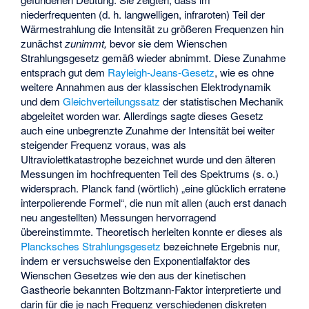
niederfrequenten (d. h. langwelligen, infraroten) Teil der
Wärmestrahlung die Intensität zu größeren Frequenzen hin
zunächst
zunimmt,
bevor sie dem Wienschen
Strahlungsgesetz gemäß wieder abnimmt. Diese Zunahme
entsprach gut dem
Rayleigh-Jeans-Gesetz
, wie es ohne
weitere Annahmen aus der klassischen Elektrodynamik
und dem
Gleichverteilungssatz
der statistischen Mechanik
abgeleitet worden war. Allerdings sagte dieses Gesetz
auch eine unbegrenzte Zunahme der Intensität bei weiter
steigender Frequenz voraus, was als
Ultraviolettkatastrophe
bezeichnet wurde und den älteren
Messungen im hochfrequenten Teil des Spektrums (s. o.)
widersprach. Planck fand (wörtlich) „eine glücklich erratene
interpolierende Formel“, die nun mit allen (auch erst danach
neu angestellten) Messungen hervorragend
übereinstimmte. Theoretisch herleiten konnte er dieses als
Plancksches Strahlungsgesetz
bezeichnete Ergebnis nur,
indem er versuchsweise den Exponentialfaktor des
Wienschen Gesetzes wie den aus der kinetischen
Gastheorie bekannten Boltzmann-Faktor
interpretierte und
darin für
die je nach Frequenz
verschiedenen diskreten