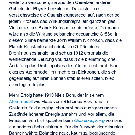
weiter zu versuchen, sie aus den Gesetzen anderer
Gebiete der Physik herzuleiten. Dazu stellte er
versuchsweise die Quantisierungsregel auf, nach der bei
jedem Prozess das Wirkungsintegral ein ganzzahliges
Vielfaches der Planck-Konstante sein müsse. Demnach
wäre also die Wirkung selbst eine gequantelte Größe. In
diesem Sinne bemerkte
John William Nicholson
, dass die
Planck-Konstante auch direkt die Größe eines
Drehimpulses angibt und schlug 1912 erstmals die
weitreichende Deutung vor, dass
h
die kleinstmögliche
Änderung des Drehimpulses des Atoms bestimmt. Sein
eigenes Atommodell mit mehreren Elektronen, die sich
gegenseitig auf ihren Bahnen stabilisieren sollen, blieb
allerdings erfolglos.
Mehr Erfolg hatte 1913 Niels Bohr, der in seinem
Atommodell
wie Haas vom Bild eines Elektrons im
Coulomb-Feld ausging, aber erstmals auch gebundene
Zustände höherer Energie annahm und, vor allem, die
Emission von Lichtquanten beim
Quantensprung
von einer
zur anderen Bahn einführte. Für die Auswahl der erlaubten
Bahnen wählte Bohr eine neue, kaum zu begründende