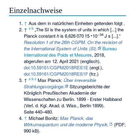
Einzelnachweise
↑
Aus dem in natürlichen Einheiten geltenden
folgt
.
a
b
↑
„The SI is the system of units in which [...] the
34
Planck constant
h
is
6
626
070
15
e
J s
[...].“
Resolution 1 of the 26th CGPM. On the revision of
the International System of Units (SI).
Bureau
International des Poids et Mesures
, 2018,
abgerufen am 12. April 2021
(englisch).
doi:10.59161/CGPM2018RES1E
(engl.),
doi:10.59161/CGPM2018RES1F
(frz.)
a
b
c
↑
Max Planck:
Über irreversible
Strahlungsvorgänge.
Sitzungsberichte der
Königlich Preußischen Akademie der
Wissenschaften zu Berlin. 1899 - Erster Halbband
(Verl. d. Kgl. Akad. d. Wiss., Berlin 1899).
Seite 440–480.
↑
Michael Bonitz:
Max Planck, das
Wirkumsquantum und die moderne Physik.
(PDF;
990 kB).