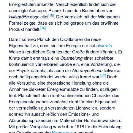
Energiestufen
ansetzte. Verschiedentlich findet sich die
unbelegte Aussage, Planck habe den Buchstaben
von
[
15
]
Hilfsgröße
abgeleitet
. Der Vergleich mit der Wienschen
Formel zeigte, dass es sich bei
gerade um das erwähnte
[
16
]
Produkt
handelt.
Damit schrieb Planck den Oszillatoren die neue
Eigenschaft zu, dass sie ihre Energie nur auf
diskrete
Weise in endlichen Schritten der Größe
ändern könnten. Er
führte damit erstmals eine
Quantelung
einer scheinbar
kontinuierlich variierbaren Größe ein, eine Vorstellung, die
der Physik damals, als auch die
Atomhypothese
teilweise
[
17
]
noch heftig angefeindet wurde, völlig fremd war.
Doch
alle Versuche, eine theoretische Herleitung ohne die
Annahme diskreter Energieumsätze zu finden, schlugen
fehl. Planck hielt den nicht-kontinuierlichen Charakter des
Energieaustausches zunächst nicht für eine Eigenschaft
der vermeintlich gut verstandenen Lichtwellen, sondern
schrieb ihn ausschließlich den Emissions- und
Absorptionsprozessen im Material der Hohlraumwände zu.
Mit großer Verspätung wurde ihm 1918 für die Entdeckung
der Quantisierung der
Nobelpreis
zuerkannt.