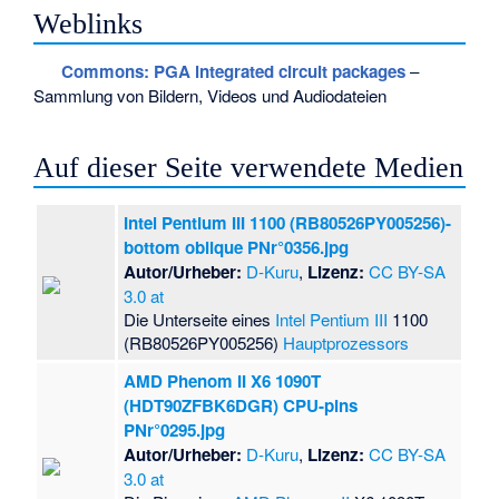
Weblinks
Commons
: PGA integrated circuit packages
–
Sammlung von Bildern, Videos und Audiodateien
Auf dieser Seite verwendete Medien
Intel Pentium III 1100 (RB80526PY005256)-
bottom oblique PNr°0356.jpg
Autor/Urheber:
D-Kuru
,
Lizenz:
CC BY-SA
3.0 at
Die Unterseite eines
Intel
Pentium III
1100
(RB80526PY005256)
Hauptprozessors
AMD Phenom II X6 1090T
(HDT90ZFBK6DGR) CPU-pins
PNr°0295.jpg
Autor/Urheber:
D-Kuru
,
Lizenz:
CC BY-SA
3.0 at