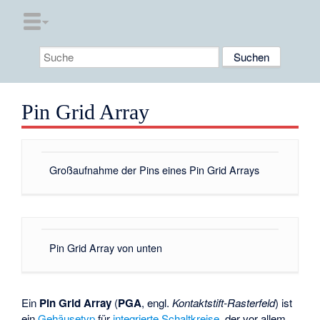
Pin Grid Array
Großaufnahme der Pins eines Pin Grid Arrays
Pin Grid Array von unten
Ein
Pin Grid Array
(
PGA
, engl.
Kontaktstift-Rasterfeld
) ist
ein
Gehäusetyp
für
integrierte Schaltkreise
, der vor allem