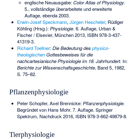
englische Neuausgabe:
Color Atlas of Physiology.
5., vollständige überarbeitete und erweiterte
Auflage, ebenda 2003.
Erwin-Josef Speckmann
,
Jürgen Hescheler
, Rüdiger
Köhling (Hrsg.):
Physiologie
. 6. Auflage, Urban &
Fischer / Elsevier, München 2013,
ISBN 978-3-437-
41319-3
.
Richard Toellner
:
Die Bedeutung des
physico-
theologischen
Gottesbeweises für die
nachcartesianische Physiologie im 18. Jahrhundert.
In:
Berichte zur Wissenschaftsgeschichte
, Band 5, 1982,
S. 75–82.
Pflanzenphysiologie
Peter Schopfer, Axel Brennicke:
Pflanzenphysiologie.
Begründet von Hans Mohr. 7. Auflage. Springer
Spektrum, Nachdruck 2016,
ISBN 978-3-662-49879-8
.
Tierphysiologie