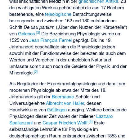
wissenschaftlichen Medizin in der
griechischen Antike
. Zu
den wichtigsten Werken gehört dabei die aus 17 Büchern
bestehende, eine
teleologische
Betrachtungsweise
bezeugende und zwischen 162 und 180 entstandene
Schrift
De usu partium
(„Über den Nutzen der Körperteile“)
[
2
]
von
Galenos
.
Die Bezeichnung Physiologie wurde um
1525 von
Jean François Fernel
geprägt. Bis ins 19.
Jahrhundert beschäftigte sich die Physiologie jedoch
sowohl mit der Funktionsweise der belebten als auch dem
Werden und Vergehen in der unbelebten Natur und
umfasste somit auch noch die Gebiete der Physik und der
[
3
]
Mineralogie.
Als Begründer der Experimentalphysiologie und damit der
modernen Physiologie ab etwa der Mitte des 18.
Jahrhunderts gilt der
Boerhaave
-Schüler und
Universalgelehrte
Albrecht von Haller
, dessen
Hauptwirkung von
Göttingen
ausging. Weitere bedeutende
Physiologen dieser Zeit waren der Italiener
Lazzaro
[
4
]
Spallanzani
und
Caspar Friedrich Wolff
.
Erste
selbstständige Lehrstühle für Physiologie im
deutschsprachigen Raum entstanden zwischen 1853 und