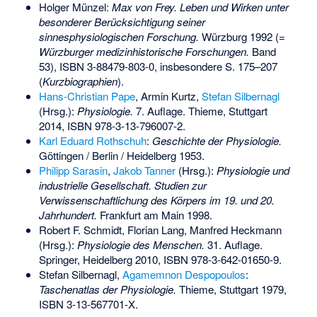
Holger Münzel:
Max von Frey. Leben und Wirken unter
besonderer Berücksichtigung seiner
sinnesphysiologischen Forschung.
Würzburg 1992 (=
Würzburger medizinhistorische Forschungen.
Band
53),
ISBN 3-88479-803-0
, insbesondere S. 175–207
(
Kurzbiographien
).
Hans-Christian Pape
, Armin Kurtz,
Stefan Silbernagl
(Hrsg.):
Physiologie.
7. Auflage. Thieme, Stuttgart
2014,
ISBN 978-3-13-796007-2
.
Karl Eduard Rothschuh
:
Geschichte der Physiologie.
Göttingen / Berlin / Heidelberg 1953.
Philipp Sarasin
,
Jakob Tanner
(Hrsg.):
Physiologie und
industrielle Gesellschaft. Studien zur
Verwissenschaftlichung des Körpers im 19. und 20.
Jahrhundert.
Frankfurt am Main 1998.
Robert F. Schmidt, Florian Lang, Manfred Heckmann
(Hrsg.):
Physiologie des Menschen.
31. Auflage.
Springer, Heidelberg 2010,
ISBN 978-3-642-01650-9
.
Stefan Silbernagl,
Agamemnon Despopoulos
:
Taschenatlas der Physiologie.
Thieme, Stuttgart 1979,
ISBN 3-13-567701-X
.