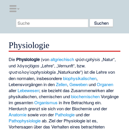
Physiologie
Die
Physiologie
(von
altgriechisch
φύσις
„Natur“,
phýsis
und
λόγος
„Lehre“, „Vernunft“, bzw.
lógos
φυσιολογία
„Naturkunde“) ist die Lehre von
physiología
den normalen, insbesondere
biophysikalischen
,
Lebensvorgängen in den
Zellen
,
Geweben
und
Organen
aller
Lebewesen
; sie bezieht das Zusammenwirken aller
physikalischen, chemischen und
biochemischen
Vorgänge
im gesamten
Organismus
in ihre Betrachtung ein.
Hierdurch grenzt sie sich von der Biochemie und der
Anatomie
sowie von der
Pathologie
und der
Pathophysiologie
ab. Ziel der Physiologie ist es,
Vorhersagen über das Verhalten eines betrachteten