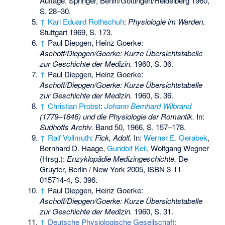
Auflage. Springer, Berlin/Göttingen/Heidelberg 1960,
S. 28–30.
↑
Karl Eduard Rothschuh
:
Physiologie im Werden.
Stuttgart 1969, S. 173.
↑
Paul Diepgen, Heinz Goerke:
Aschoff/Diepgen/Goerke: Kurze Übersichtstabelle
zur Geschichte der Medizin.
1960, S. 36.
↑
Paul Diepgen, Heinz Goerke:
Aschoff/Diepgen/Goerke: Kurze Übersichtstabelle
zur Geschichte der Medizin.
1960, S. 36.
↑
Christian Probst
:
Johann Bernhard Wilbrand
(1779–1846) und die Physiologie der Romantik.
In:
Sudhoffs Archiv.
Band 50, 1966, S. 157–178.
↑
Ralf Vollmuth
:
Fick, Adolf.
In:
Werner E. Gerabek
,
Bernhard D. Haage,
Gundolf Keil
, Wolfgang Wegner
(Hrsg.):
Enzyklopädie Medizingeschichte.
De
Gruyter, Berlin / New York 2005,
ISBN 3-11-
015714-4
, S. 396.
↑
Paul Diepgen, Heinz Goerke:
Aschoff/Diepgen/Goerke: Kurze Übersichtstabelle
zur Geschichte der Medizin.
1960, S. 31.
↑
Deutsche Physiologische Gesellschaft: