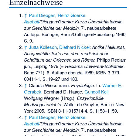
Einzelnachweise
↑
Paul Diepgen
,
Heinz Goerke
:
Aschoff
/Diepgen/Goerke: Kurze Übersichtstabelle
zur Geschichte der Medizin.
7., neubearbeitete
Auflage. Springer, Berlin/Göttingen/Heidelberg 1960,
S. 9.
↑
Jutta Kollesch
,
Diethard Nickel
:
Antike Heilkunst.
Ausgewählte Texte aus dem medizinischen
Schrifttum der Griechen und Römer.
Philipp Reclam
jun., Leipzig 1979 (=
Reclams Universal-Bibliothek.
Band 771); 6. Auflage ebenda 1989,
ISBN 3-379-
00411-1
, S. 19–27 und 183.
↑
Claudia Wiesemann:
Physiologie.
In:
Werner E.
Gerabek
, Bernhard D. Haage,
Gundolf Keil
,
Wolfgang Wegner (Hrsg.):
Enzyklopädie
Medizingeschichte.
Walter de Gruyter, Berlin / New
York 2005,
ISBN 3-11-015714-4
, S. 1158–1159.
↑
Paul Diepgen
,
Heinz Goerke
:
Aschoff
/Diepgen/Goerke: Kurze Übersichtstabelle
zur Geschichte der Medizin.
7., neubearbeitete