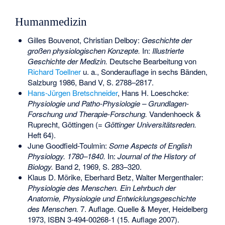
Humanmedizin
Gilles Bouvenot, Christian Delboy:
Geschichte der
großen physiologischen Konzepte.
In:
Illustrierte
Geschichte der Medizin.
Deutsche Bearbeitung von
Richard Toellner
u. a., Sonderauflage in sechs Bänden,
Salzburg 1986, Band V, S. 2788–2817.
Hans-Jürgen Bretschneider
, Hans H. Loeschcke:
Physiologie und Patho-Physiologie – Grundlagen-
Forschung und Therapie-Forschung.
Vandenhoeck &
Ruprecht, Göttingen (=
Göttinger Universitätsreden.
Heft 64).
June Goodfield-Toulmin:
Some Aspects of English
Physiology. 1780–1840.
In:
Journal of the History of
Biology.
Band 2, 1969, S. 283–320.
Klaus D. Mörike,
Eberhard Betz
, Walter Mergenthaler:
Physiologie des Menschen. Ein Lehrbuch der
Anatomie, Physiologie und Entwicklungsgeschichte
des Menschen.
7. Auflage. Quelle & Meyer, Heidelberg
1973,
ISBN 3-494-00268-1
(15. Auflage 2007).