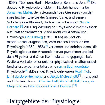
[
5
]
1859 in Tübingen, Berlin, Heidelberg, Bonn und Jena.
Die
deutsche Physiologie erlebte im 19. Jahrhundert unter
Johannes Müller
, dem Begründer des Gesetzes von der
spezifischen Energie der Sinnesorgane, und seinen
Schülern eine Blütezeit, die französische unter
Claude
[
6
]
Bernard
.
Zur Eingliederung der Physiologie in die exakten
Naturwissenschaften trug vor allem der Anatom und
Physiologe
Carl Ludwig
(1816–1895) bei, der ein
experimentell aufgebautes, vorbildliches Lehrbuch der
[
7
]
Physiologie (1852–1856)
verfasste und schrieb, dass „die
Physiologie aus der Anatomie hervorgewachsen und bei
dem Physiker und Chemiker in die Lehre gegangen ist“.
Weitere Vertreter einer solchen physikalisch-mathematisch
fundierten, experimentellen, eine
romantisch geprägte
[
8
]
Physiologie
ablösende, Physiologie waren
Adolf Fick
,
[
9
]
Emil du Bois-Reymond
und
Jakob Moleschott
,
in England
und Frankreich auch
Charles Bell
,
Marshall Hall
,
François
[
10
]
Magendie
und
Marie-Jean-Pierre Flourens
.
Hauptgebiete der Physiologie