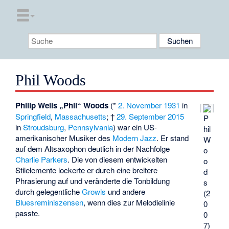
Phil Woods
Philip Wells „Phil“ Woods
(*
2. November
1931
in
Springfield
,
Massachusetts
; †
29. September
2015
P
in
Stroudsburg
,
Pennsylvania
) war ein US-
hil
amerikanischer Musiker des
Modern Jazz
. Er stand
W
auf dem Altsaxophon deutlich in der Nachfolge
o
Charlie Parkers
. Die von diesem entwickelten
o
Stilelemente lockerte er durch eine breitere
d
Phrasierung auf und veränderte die Tonbildung
s
durch gelegentliche
Growls
und andere
(2
Bluesreminiszensen
, wenn dies zur Melodielinie
0
passte.
0
7)