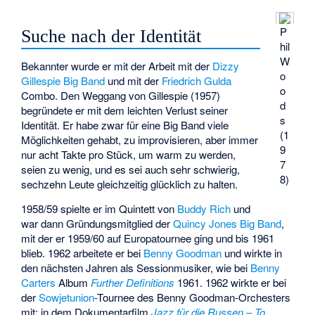
P
Suche nach der Identität
hil
W
Bekannter wurde er mit der Arbeit mit der
Dizzy
o
Gillespie Big Band
und mit der
Friedrich Gulda
o
Combo. Den Weggang von Gillespie (1957)
d
begründete er mit dem leichten Verlust seiner
s
Identität. Er habe zwar für eine Big Band viele
(1
Möglichkeiten gehabt, zu improvisieren, aber immer
9
nur acht Takte pro Stück, um warm zu werden,
7
seien zu wenig, und es sei auch sehr schwierig,
8)
sechzehn Leute gleichzeitig glücklich zu halten.
1958/59 spielte er im Quintett von
Buddy Rich
und
war dann Gründungsmitglied der
Quincy Jones Big Band
,
mit der er 1959/60 auf Europatournee ging und bis 1961
blieb. 1962 arbeitete er bei
Benny Goodman
und wirkte in
den nächsten Jahren als Sessionmusiker, wie bei
Benny
Carters
Album
Further Definitions
1961. 1962 wirkte er bei
der
Sowjetunion
-Tournee des Benny Goodman-Orchesters
mit; in dem Dokumentarfilm
Jazz für die Russen – To