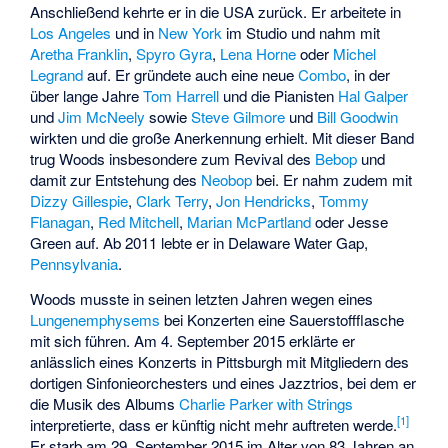
Anschließend kehrte er in die USA zurück. Er arbeitete in
Los Angeles
und in
New York
im Studio und nahm mit
Aretha Franklin
,
Spyro Gyra
,
Lena Horne
oder
Michel
Legrand
auf. Er gründete auch eine neue
Combo
, in der
über lange Jahre
Tom Harrell
und die Pianisten
Hal Galper
und
Jim McNeely
sowie
Steve Gilmore
und
Bill Goodwin
wirkten und die große Anerkennung erhielt. Mit dieser Band
trug Woods insbesondere zum Revival des
Bebop
und
damit zur Entstehung des
Neobop
bei. Er nahm zudem mit
Dizzy Gillespie
,
Clark Terry
,
Jon Hendricks
,
Tommy
Flanagan
,
Red Mitchell
,
Marian McPartland
oder
Jesse
Green
auf. Ab 2011 lebte er in
Delaware Water Gap
,
Pennsylvania
.
Woods musste in seinen letzten Jahren wegen eines
Lungenemphysems
bei Konzerten eine Sauerstoffflasche
mit sich führen. Am 4. September 2015 erklärte er
anlässlich eines Konzerts in Pittsburgh mit Mitgliedern des
dortigen Sinfonieorchesters und eines Jazztrios, bei dem er
die Musik des Albums
Charlie Parker with Strings
[1]
interpretierte, dass er künftig nicht mehr auftreten werde.
Er starb am 29. September 2015 im Alter von 83 Jahren an