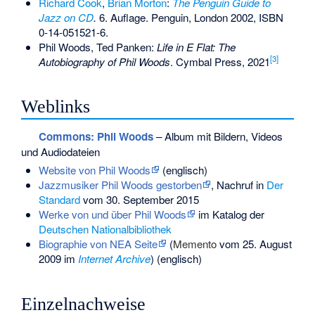
Richard Cook
,
Brian Morton
:
The Penguin Guide to
Jazz on CD
.
6. Auflage. Penguin, London 2002,
ISBN
0-14-051521-6
.
Phil Woods, Ted Panken:
Life in E Flat: The
[3]
Autobiography of Phil Woods
. Cymbal Press, 2021
Weblinks
Commons
: Phil Woods
– Album mit Bildern, Videos
und Audiodateien
Website von Phil Woods
(englisch)
Jazzmusiker Phil Woods gestorben
, Nachruf in
Der
Standard
vom 30. September 2015
Werke von und über Phil Woods
im Katalog der
Deutschen Nationalbibliothek
Biographie von NEA Seite
(
Memento
vom 25. August
2009 im
Internet Archive
) (englisch)
Einzelnachweise