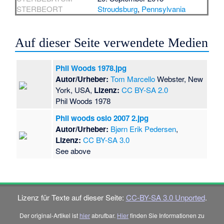
STERBEORT
Stroudsburg
,
Pennsylvania
Auf dieser Seite verwendete Medien
Phil Woods 1978.jpg
Autor/Urheber:
Tom Marcello
Webster, New
York, USA,
Lizenz:
CC BY-SA 2.0
Phil Woods 1978
Phil woods oslo 2007 2.jpg
Autor/Urheber:
Bjørn Erik Pedersen
,
Lizenz:
CC BY-SA 3.0
See above
Lizenz für Texte auf dieser Seite:
CC-BY-SA 3.0 Unported
.
Der original-Artikel ist
hier
abrufbar.
Hier
finden Sie Informationen zu