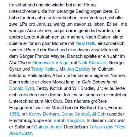
freischaffend und nie wieder bei einer Firma
unterschreiben, die ihm derartige Bedingungen biete. Er
habe für drei Jahre unterschrieben, sein Vertrag beinhalte
zwei LPs pro Jahr, zu wenig um davon zu leben. Er sei, mit
wenigen Ausnahmen, sogar daran gehindert worden, für
andere Leute Aufnahmen zu machen. Nach Staten Island
spielte er für ein paar Monate mit
Neal Hefti
, einschließlich
zweier LPs mit der Band und eine davon zusätzlich mit
dem Sänger Francis Wayne. Danach spielte er ein Jahr im
Nut Club
in
Greenwich Village
, mit
Nick Stabulas
,
George
Syran
und
Teddy Kotick
. Mit
Jon Eardley
im Quintett
entstand Phils erstes Album unter seinem eigenen Namen.
Dann spielte er einen Monat lang im
Cafe Bohemia
mit
Donald Byrd
, Teddy Kotick und
Will Bradley Jr.
; er äußerte
sich zufrieden über diesen Job, es sei schon ein ziemlicher
Unterschied zum Nut Club. Das nächste größere
Engagement war ein Monat bei der Birdland Tour, Februar
1956
, mit
Kenny Dorham
,
Conte Candoli
,
Al Cohn
und der
Rhythmusgruppe von
Sarah Vaughan
. In diesem Jahr war
er Solist auf
Quincy Jones
’ Debütalbum
This Is How I Feel
About Jazz
.