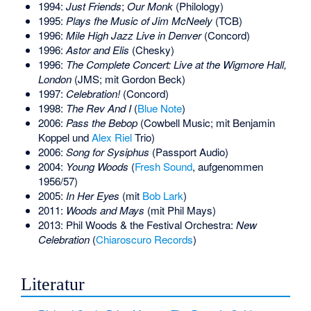
1994:
Just Friends
;
Our Monk
(Philology)
1995:
Plays fhe Music of Jim McNeely
(TCB)
1996:
Mile High Jazz Live in Denver
(Concord)
1996:
Astor and Elis
(Chesky)
1996:
The Complete Concert: Live at the Wigmore Hall,
London
(JMS; mit Gordon Beck)
1997:
Celebration!
(Concord)
1998:
The Rev And I
(
Blue Note
)
2006:
Pass the Bebop
(Cowbell Music; mit Benjamin
Koppel und
Alex Riel
Trio)
2006:
Song for Sysiphus
(Passport Audio)
2004:
Young Woods
(
Fresh Sound
, aufgenommen
1956/57)
2005:
In Her Eyes
(mit
Bob Lark
)
2011:
Woods and Mays
(mit Phil Mays)
2013: Phil Woods & the Festival Orchestra:
New
Celebration
(
Chiaroscuro Records
)
Literatur