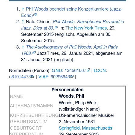
↑
Phil Woods beendet seine Konzertkarriere (Jazz-
Echo)
↑
Nate Chinen:
Phil Woods, Saxophonist Revered in
Jazz, Dies at 83.
In:
The New York Times
, 29.
September 2015 (englisch). Abgerufen am 30.
September 2015.
↑
The Autobiography of Phil Woods: April in Paris
1968.
JazzTimes, 29. Januar 2021,
abgerufen am
31. Januar 2021
(englisch).
Normdaten (Person):
GND
:
134561007
|
LCCN
:
n81014473
|
VIAF
:
60296643
|
Personendaten
Woods, Phil
NAME
Woods, Philip Wells
ALTERNATIVNAMEN
(vollständiger Name)
KURZBESCHREIBUNG
US-amerikanischer Musiker
GEBURTSDATUM
2. November 1931
GEBURTSORT
Springfield
,
Massachusetts
STERBEDATUM
29. September 2015