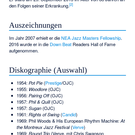
[2]
den Folgen seiner Erkrankung.
Auszeichnungen
Im Jahr 2007 erhielt er die
NEA Jazz Masters Fellowship
.
2016 wurde er in die
Down Beat
Readers Hall of Fame
aufgenommen.
Diskographie (Auswahl)
1954:
Pot Pie
(
Prestige
/OJC)
1955:
Woodlore
(OJC)
1956:
Pairing Off
(OJC)
1957:
Phil & Quill
(OJC)
1957:
Sugan
(OJC)
1961:
Rights of Swing
(
Candid
)
1969: Phil Woods & His European Rhythm Machine:
At
the Montreux Jazz Festival
(
Verve
)
1969:
Round Trip
(Verve, mit
Chris Swanson