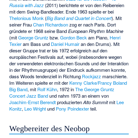
Russia with Jazz
(2011) berichtete er von den Reibereien
mit dem Swing-Bandleader. Ende 1963 spielte er bei
Thelonious Monk
(
Big Band and Quartet in Concert
). Mit
seiner Frau
Chan Richardson
zog er nach Paris. Dort
gründete er 1968 seine Band
European Rhythm Machine
(mit
George Gruntz
bzw.
Gordon Beck
am Piano,
Henri
Texier
am Bass und
Daniel Humair
an den Drums). Mit
dieser Gruppe trat er bis 1972 erfolgreich auf den
europäischen Festivals auf, wobei (insbesondere wegen
der verwendeten elektronischen Sounds und der Interaktion
in der Rhythmusgruppe) der Eindruck aufkommen konnte,
dass Woods tendenziell in Richtung
Rockjazz
marschierte.
Im Weiteren spielte er mit der
Kenny Clarke/Francy Boland
Big Band
, mit
Rolf Kühn
, 1972 in
The George Gruntz
Concert Jazz Band
und nahm 1973 an einem von
Joachim-Ernst Berendt
produzierten
Alto Summit
mit
Lee
Konitz
,
Leo Wright
und
Pony Poindexter
teil.
Wegbereiter des Neobop