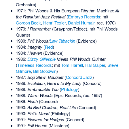
Orchestra)
1971: Phil Woods & His European Rhythm Machine:
At
the Frankfurt Jazz Festival
(
Embryo Records
; mit
Gordon Beck
,
Henri Texier
,
Daniel Humair
, rec. 1970)
1979:
I Remember
(Grayphon/Teldec), mit Phil Woods
Quartet
1980:
Phil Woods/
Lew Tabackin
(Evidence)
1984:
Integrity
(
Red
)
1984:
Heaven
(Evidence)
1986:
Dizzy Gillespie
Meets Phil Woods Quintet
(
Timeless Records
; mit
Tom Harrell
,
Hal Galper
,
Steve
Gilmore
,
Bill Goodwin
)
1987:
Bop Stew
;
Bouquet
(
Concord Jazz
)
1988:
Evolution
;
Here’s to My Lady
(Concord)
1988:
Embracable You
(
Philology
)
1988:
Warm Woods
(Epic Records, rec. 1957)
1989:
Flash
(Concord)
1990:
All Bird Children
;
Real Life
(Concord)
1990:
Phil’s Mood
(Philology)
1991:
Flowers for Hodges
(Concord)
1991:
Full House
(
Milestone
)