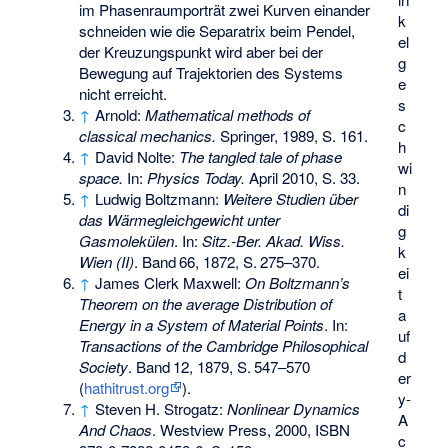
im Phasenraumporträt zwei Kurven einander
k
schneiden wie die Separatrix beim Pendel,
el
der Kreuzungspunkt wird aber bei der
g
Bewegung auf Trajektorien des Systems
e
nicht erreicht.
s
↑
Arnold:
Mathematical methods of
c
classical mechanics.
Springer, 1989, S. 161.
h
↑
David Nolte:
The tangled tale of phase
wi
space.
In:
Physics Today.
April 2010, S. 33.
n
↑
Ludwig Boltzmann:
Weitere Studien über
di
das Wärmegleichgewicht unter
g
Gasmolekülen
. In:
Sitz.-Ber. Akad. Wiss.
k
Wien (II)
.
Band
66
, 1872,
S.
275–370
.
ei
↑
James Clerk Maxwell:
On Boltzmann’s
t
Theorem on the average Distribution of
a
Energy in a System of Material Points
. In:
uf
Transactions of the Cambridge Philosophical
d
Society
.
Band
12
, 1879,
S.
547–570
er
(
hathitrust.org
).
y-
↑
Steven H. Strogatz:
Nonlinear Dynamics
A
And Chaos
. Westview Press, 2000,
ISBN
c