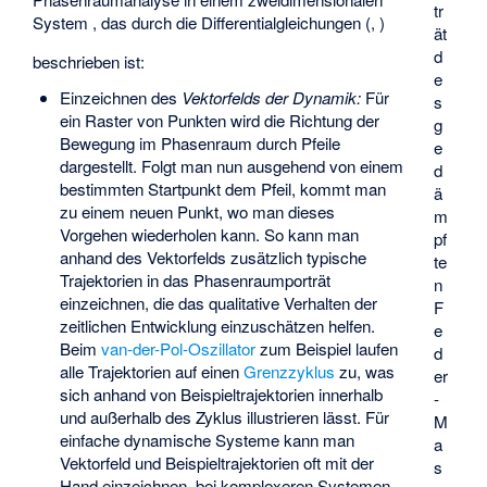
tr
System
, das durch die Differentialgleichungen (
,
)
ät
d
beschrieben ist:
e
Einzeichnen des
Vektorfelds der Dynamik:
Für
s
ein Raster von Punkten wird die Richtung der
g
Bewegung im Phasenraum durch Pfeile
e
dargestellt. Folgt man nun ausgehend von einem
d
bestimmten Startpunkt dem Pfeil, kommt man
ä
zu einem neuen Punkt, wo man dieses
m
Vorgehen wiederholen kann. So kann man
pf
anhand des Vektorfelds zusätzlich typische
te
Trajektorien in das Phasenraumporträt
n
einzeichnen, die das qualitative Verhalten der
F
zeitlichen Entwicklung einzuschätzen helfen.
e
Beim
van-der-Pol-Oszillator
zum Beispiel laufen
d
alle Trajektorien auf einen
Grenzzyklus
zu, was
er
sich anhand von Beispieltrajektorien innerhalb
-
und außerhalb des Zyklus illustrieren lässt. Für
M
einfache dynamische Systeme kann man
a
Vektorfeld und Beispieltrajektorien oft mit der
s
Hand einzeichnen, bei komplexeren Systemen