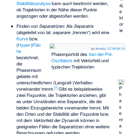
Stabilitätsanalyse
kann auch bestimmt werden,
aj
ob Trajektorien in der Nähe dieser Punkte
e
angezogen oder abgestoßen werden.
kt
or
Finden von
Separatrizen:
Als
Separatrix
ie
(abgeleitet von lat.
separare
„trennen“) wird eine
Kurve
bzw.
(
Hyper
-)
Fläc
(c)
Ashraful
,
CC BY-SA 3.0
he
Phasenporträt des
Van-der-Pol-
bezeichnet,
Oszillators
mit Vektorfeld und
die
typischen Trajektorien
Phasenraum
gebiete mit
unterschiedlichem (Langzeit-)Verhalten
P
[
7
]
voneinander trennt.
Gibt es beispielsweise
h
zwei Fixpunkte, die Trajektorien anziehen, gibt
a
es unter Umständen eine Separatrix, die die
s
beiden Einzugsbereiche voneinander trennt. Mit
e
den Orten und der Stabilität aller Fixpunkte bzw.
nr
mit dem
Vektorfeld der Dynamik
können in
a
geeigneten Fällen die Separatrizen ohne weitere
u
Berechnungen gefunden werden.