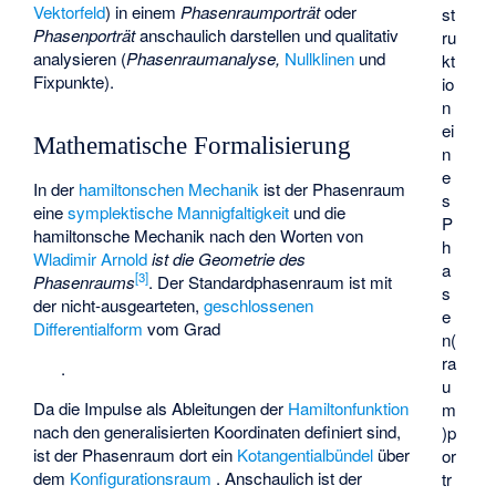
Vektorfeld
) in einem
Phasenraumporträt
oder
st
Phasenporträt
anschaulich darstellen und qualitativ
ru
analysieren (
Phasenraumanalyse,
Nullklinen
und
kt
Fixpunkte
).
io
n
ei
Mathematische Formalisierung
n
e
In der
hamiltonschen Mechanik
ist der Phasenraum
s
eine
symplektische Mannigfaltigkeit
und die
P
hamiltonsche Mechanik nach den Worten von
h
Wladimir Arnold
ist die Geometrie des
a
[
3
]
Phasenraums
. Der Standardphasenraum ist
mit
s
der nicht-ausgearteten,
geschlossenen
e
Differentialform
vom Grad
n(
ra
.
u
Da die Impulse als Ableitungen der
Hamiltonfunktion
m
nach den generalisierten Koordinaten definiert sind,
)p
ist der Phasenraum dort ein
Kotangentialbündel
über
or
dem
Konfigurationsraum
. Anschaulich ist der
tr