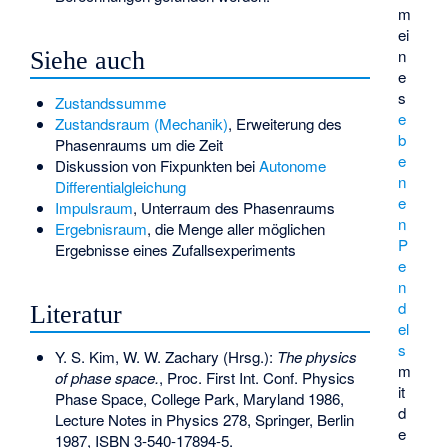
m
ei
n
Siehe auch
e
s
Zustandssumme
e
Zustandsraum (Mechanik)
, Erweiterung des
b
Phasenraums um die Zeit
e
Diskussion von Fixpunkten bei
Autonome
n
Differentialgleichung
e
Impulsraum
, Unterraum des Phasenraums
n
Ergebnisraum
, die Menge aller möglichen
P
Ergebnisse eines Zufallsexperiments
e
n
d
Literatur
el
s
Y. S. Kim, W. W. Zachary (Hrsg.):
The physics
m
of phase space.
, Proc. First Int. Conf. Physics
it
Phase Space, College Park, Maryland 1986,
d
Lecture Notes in Physics 278, Springer, Berlin
e
1987,
ISBN 3-540-17894-5
.