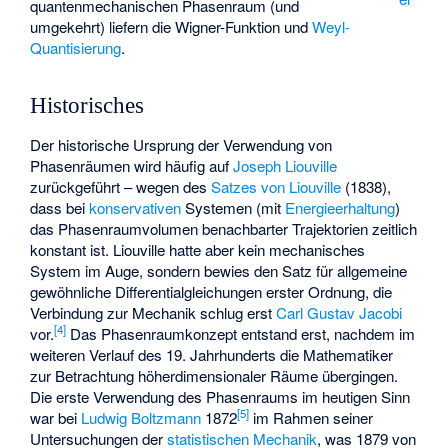
quantenmechanischen Phasenraum (und
umgekehrt) liefern die
Wigner-Funktion
und
Weyl-
Quantisierung
.
Historisches
Der historische Ursprung der Verwendung von
Phasenräumen wird häufig auf
Joseph Liouville
zurückgeführt – wegen des
Satzes von Liouville
(1838),
dass bei
konservativen
Systemen (mit
Energieerhaltung
)
das Phasenraumvolumen benachbarter Trajektorien zeitlich
konstant ist. Liouville hatte aber kein mechanisches
System im Auge, sondern bewies den Satz für allgemeine
gewöhnliche Differentialgleichungen erster Ordnung, die
Verbindung zur Mechanik schlug erst
Carl Gustav Jacobi
[
4
]
vor.
Das Phasenraumkonzept entstand erst, nachdem im
weiteren Verlauf des 19. Jahrhunderts die Mathematiker
zur Betrachtung höherdimensionaler Räume übergingen.
Die erste Verwendung des Phasenraums im heutigen Sinn
[
5
]
war bei
Ludwig Boltzmann
1872
im Rahmen seiner
Untersuchungen der
statistischen Mechanik
, was 1879 von