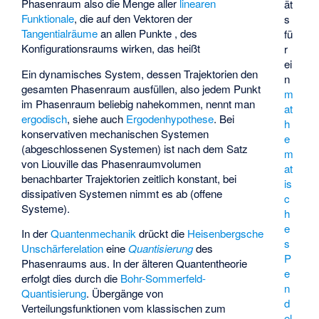
Phasenraum also die Menge aller
linearen
ät
Funktionale
, die auf den Vektoren der
s
Tangentialräume
an allen Punkte
, des
fü
Konfigurationsraums wirken, das heißt
r
ei
Ein dynamisches System, dessen Trajektorien den
n
gesamten Phasenraum ausfüllen, also jedem Punkt
m
im Phasenraum beliebig nahekommen, nennt man
at
ergodisch
, siehe auch
Ergodenhypothese
. Bei
h
konservativen mechanischen Systemen
e
(abgeschlossenen Systemen) ist nach dem Satz
m
von Liouville das Phasenraumvolumen
at
benachbarter Trajektorien zeitlich konstant, bei
is
dissipativen Systemen
nimmt es ab (offene
c
Systeme).
h
e
In der
Quantenmechanik
drückt die
Heisenbergsche
s
Unschärferelation
eine
Quantisierung
des
P
Phasenraums aus. In der älteren Quantentheorie
e
erfolgt dies durch die
Bohr-Sommerfeld-
n
Quantisierung
. Übergänge von
d
Verteilungsfunktionen vom klassischen zum
el