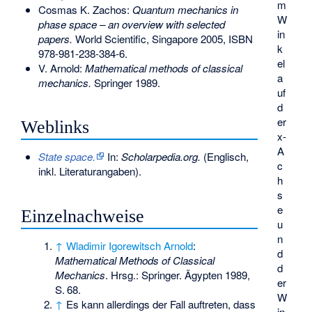
m
Cosmas K. Zachos:
Quantum mechanics in
W
phase space – an overview with selected
in
papers.
World Scientific, Singapore 2005,
ISBN
k
978-981-238-384-6
.
el
V. Arnold:
Mathematical methods of classical
a
mechanics.
Springer 1989.
uf
d
er
Weblinks
x-
A
State space.
In:
Scholarpedia.org.
(Englisch,
c
inkl. Literaturangaben).
h
s
e
Einzelnachweise
u
n
↑
Wladimir Igorewitsch Arnold
:
d
Mathematical Methods of Classical
d
Mechanics
. Hrsg.: Springer. Ägypten 1989,
er
S.
68
.
W
↑
Es kann allerdings der Fall auftreten, dass
in