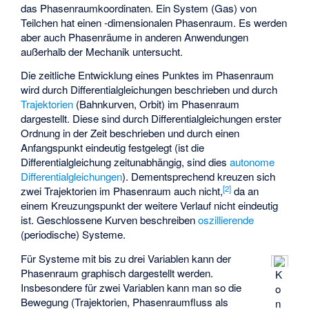
das
Phasenraumkoordinaten. Ein System (Gas) von
Teilchen hat einen
-dimensionalen Phasenraum. Es werden
aber auch Phasenräume in anderen Anwendungen
außerhalb der Mechanik untersucht.
Die zeitliche Entwicklung eines Punktes im Phasenraum
wird durch Differentialgleichungen beschrieben und durch
Trajektorien
(Bahnkurven, Orbit) im Phasenraum
dargestellt. Diese sind durch Differentialgleichungen erster
Ordnung in der Zeit beschrieben und durch einen
Anfangspunkt eindeutig festgelegt (ist die
Differentialgleichung zeitunabhängig, sind dies
autonome
Differentialgleichungen
). Dementsprechend kreuzen sich
[
2
]
zwei Trajektorien im Phasenraum auch nicht,
da an
einem Kreuzungspunkt der weitere Verlauf nicht eindeutig
ist. Geschlossene Kurven beschreiben
oszillierende
(periodische) Systeme.
Für Systeme mit bis zu drei Variablen kann der
Phasenraum graphisch dargestellt werden.
K
Insbesondere für zwei Variablen kann man so die
o
Bewegung (Trajektorien, Phasenraumfluss als
n