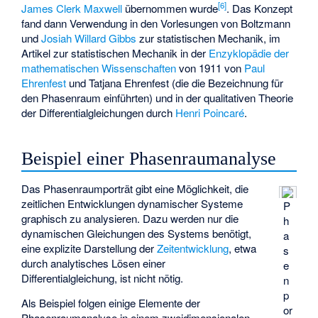
[
6
]
James Clerk Maxwell
übernommen wurde
. Das Konzept
fand dann Verwendung in den Vorlesungen von Boltzmann
und
Josiah Willard Gibbs
zur statistischen Mechanik, im
Artikel zur statistischen Mechanik in der
Enzyklopädie der
mathematischen Wissenschaften
von 1911 von
Paul
Ehrenfest
und
Tatjana Ehrenfest
(die die Bezeichnung
für
den Phasenraum einführten) und in der qualitativen Theorie
der Differentialgleichungen durch
Henri Poincaré
.
Beispiel einer Phasenraumanalyse
Das Phasenraumporträt gibt eine Möglichkeit, die
zeitlichen Entwicklungen dynamischer Systeme
P
graphisch zu analysieren. Dazu werden nur die
h
dynamischen Gleichungen des Systems benötigt,
a
eine explizite Darstellung der
Zeitentwicklung
, etwa
s
durch analytisches Lösen einer
e
Differentialgleichung, ist nicht nötig.
n
p
Als Beispiel folgen einige Elemente der
or
Phasenraumanalyse in einem zweidimensionalen