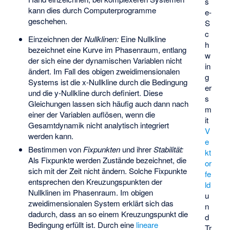
s
kann dies durch Computerprogramme
e-
geschehen.
S
c
Einzeichnen der
Nullklinen:
Eine
Nullkline
h
bezeichnet eine Kurve im Phasenraum, entlang
w
der sich eine der dynamischen Variablen nicht
in
ändert. Im Fall des obigen zweidimensionalen
g
Systems ist die x-Nullkline durch die Bedingung
er
und die y-Nullkline durch
definiert. Diese
s
Gleichungen lassen sich häufig auch dann nach
m
einer der Variablen auflösen, wenn die
it
Gesamtdynamik nicht analytisch integriert
V
werden kann.
e
Bestimmen von
Fixpunkten
und ihrer
Stabilität:
kt
Als
Fixpunkte
werden Zustände bezeichnet, die
or
sich mit der Zeit nicht ändern. Solche Fixpunkte
fe
entsprechen den Kreuzungspunkten der
ld
Nullklinen
im Phasenraum. Im obigen
u
zweidimensionalen System erklärt sich das
n
dadurch, dass an so einem Kreuzungspunkt die
d
Bedingung
erfüllt ist. Durch eine
lineare
Tr