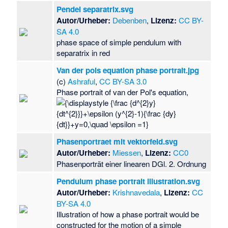
Pendel separatrix.svg
Autor/Urheber:
Debenben
,
Lizenz:
CC BY-
SA 4.0
phase space of simple pendulum with
separatrix in red
Van der pols equation phase portrait.jpg
(c)
Ashraful
,
CC BY-SA 3.0
Phase portrait of van der Pol's equation,
Phasenportraet mit vektorfeld.svg
Autor/Urheber:
Miessen
,
Lizenz:
CC0
Phasenporträt einer linearen DGl. 2. Ordnung
Pendulum phase portrait illustration.svg
Autor/Urheber:
Krishnavedala
,
Lizenz:
CC
BY-SA 4.0
Illustration of how a phase portrait would be
constructed for the motion of a simple