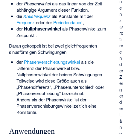
u
der
Phasenwinkel
als das linear von der Zeit
e
abhängige Argument dieser Funktion,
n
die
Kreisfrequenz
als Konstante mit der
z
Frequenz
oder der
Periodendauer
,
ω
der
Nullphasenwinkel
als Phasenwinkel zum
ro
Zeitpunkt
.
ti
er
Daran gekoppelt ist bei zwei gleichfrequenten
e
sinusförmigen Schwingungen
n
der
Phasenverschiebungswinkel
als die
d
Differenz der Phasenwinkel bzw.
er
Nullphasenwinkel der beiden Schwingungen.
Z
Teilweise wird diese Größe auch als
ei
„Phasendifferenz“, „Phasenunterschied“ oder
g
„Phasenverschiebung“ bezeichnet.
er
Anders als der Phasenwinkel ist der
d
Phasenverschiebungswinkel zeitlich eine
er
Konstante.
L
ä
n
Anwendungen
g