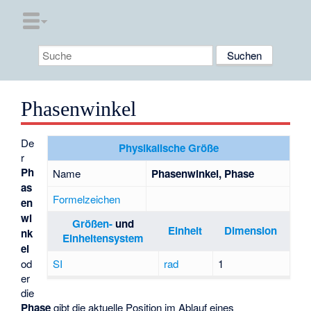
Phasenwinkel
De
Physikalische Größe
r
Ph
Name
Phasenwinkel, Phase
as
Formelzeichen
en
wi
Größen-
und
Einheit
Dimension
nk
Einheitensystem
el
od
SI
rad
1
er
die
Phase
gibt die aktuelle Position im Ablauf eines