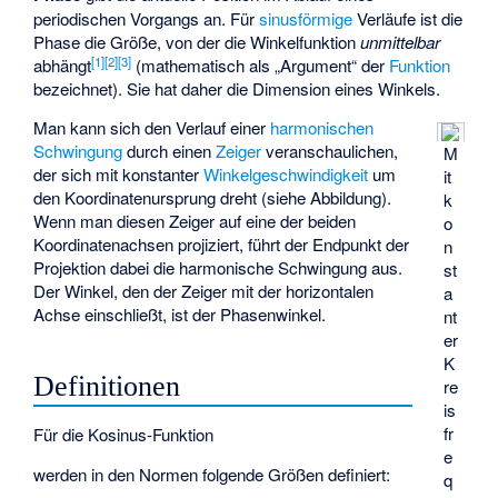
periodischen Vorgangs an. Für
sinusförmige
Verläufe ist die
Phase die Größe, von der die Winkelfunktion
unmittelbar
[1]
[2]
[3]
abhängt
(mathematisch als „Argument“ der
Funktion
bezeichnet). Sie hat daher die Dimension eines Winkels.
Man kann sich den Verlauf einer
harmonischen
Schwingung
durch einen
Zeiger
veranschaulichen,
M
der sich mit konstanter
Winkelgeschwindigkeit
um
it
den Koordinatenursprung dreht (siehe Abbildung).
k
Wenn man diesen Zeiger auf eine der beiden
o
Koordinatenachsen projiziert, führt der Endpunkt der
n
Projektion dabei die harmonische Schwingung aus.
st
Der Winkel, den der Zeiger mit der horizontalen
a
Achse einschließt, ist der Phasenwinkel.
nt
er
K
Definitionen
re
is
fr
Für die Kosinus-Funktion
e
werden in den Normen folgende Größen definiert:
q