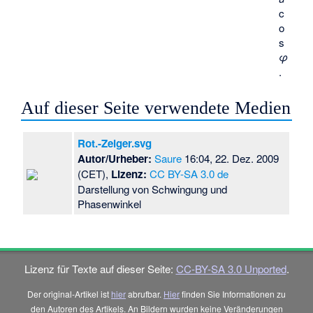
c
o
s
φ
.
Auf dieser Seite verwendete Medien
Rot.-Zeiger.svg
Autor/Urheber:
Saure
16:04, 22. Dez. 2009
(CET),
Lizenz:
CC BY-SA 3.0 de
Darstellung von Schwingung und
Phasenwinkel
Lizenz für Texte auf dieser Seite:
CC-BY-SA 3.0 Unported
.
Der original-Artikel ist
hier
abrufbar.
Hier
finden Sie Informationen zu
den Autoren des Artikels. An Bildern wurden keine Veränderungen