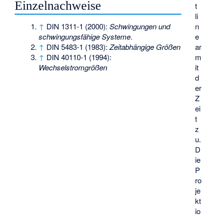
Einzelnachweise
t
li
↑
DIN 1311-1 (2000):
Schwingungen und
n
schwingungsfähige Systeme
.
e
↑
DIN 5483-1 (1983):
Zeitabhängige Größen
ar
↑
DIN 40110-1 (1994):
m
Wechselstromgrößen
it
d
er
Z
ei
t
z
u.
D
ie
P
ro
je
kt
io