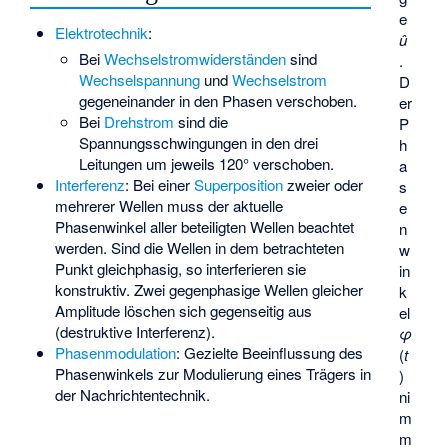
e
Elektrotechnik
:
û
Bei
Wechselstromwiderständen
sind
.
Wechselspannung
und
Wechselstrom
D
gegeneinander in den Phasen verschoben.
er
Bei
Drehstrom
sind die
P
Spannungsschwingungen in den drei
h
Leitungen um jeweils 120° verschoben.
a
Interferenz
: Bei einer
Superposition
zweier oder
s
mehrerer Wellen muss der aktuelle
e
Phasenwinkel aller beteiligten Wellen beachtet
n
werden. Sind die Wellen in dem betrachteten
w
Punkt gleichphasig, so interferieren sie
in
konstruktiv. Zwei gegenphasige Wellen gleicher
k
Amplitude löschen sich gegenseitig aus
el
(destruktive Interferenz).
φ
Phasenmodulation
: Gezielte Beeinflussung des
(
t
Phasenwinkels zur Modulierung eines Trägers in
)
der Nachrichtentechnik.
ni
m
m