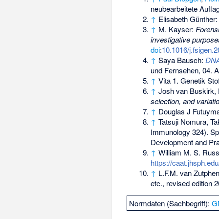
neubearbeitete Auflage
↑
Elisabeth Günther
↑
M. Kayser:
Forens
investigative purpose
doi
:
10.1016/j.fsigen.
↑
Saya Bausch:
DNA-
und Fernsehen, 04. A
↑
Vita 1. Genetik St
↑
Josh van Buskirk,
selection, and variatio
↑
Douglas J Futuym
↑
Tatsuji Nomura, T
Immunology 324). Spri
Development and Prac
↑
William M. S. Russ
https://caat.jhsph.ed
↑
L.F.M. van Zutphen
etc., revised edition 
Normdaten (Sachbegriff):
G