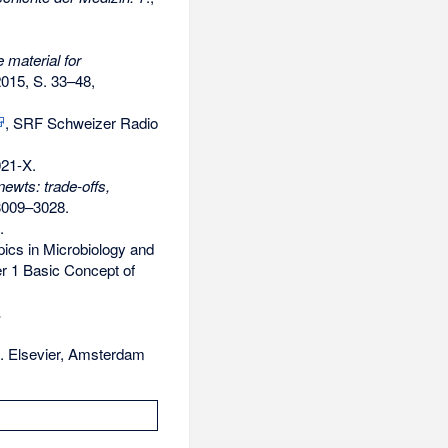
material for
015, S. 33–48,
, SRF Schweizer Radio
021-X
.
newts: trade-offs,
 3009–3028.
.
ics in Microbiology and
er 1 Basic Concept of
.
e. Elsevier, Amsterdam