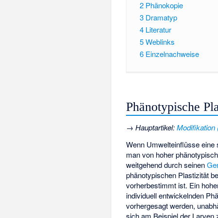
2
Phänokopie
3
Dramatyp
4
Literatur
5
Weblinks
6
Einzelnachweise
Phänotypische Plas
→
Hauptartikel
:
Modifikation 
Wenn Umwelteinflüsse eine st
man von hoher phänotypischer 
weitgehend durch seinen
Ge
phänotypischen Plastizität 
vorherbestimmt ist. Ein hohe
individuell entwickelnden Ph
vorhergesagt werden, unabhä
sich am Beispiel der Larven