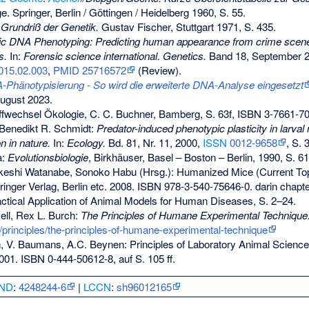
. Springer, Berlin / Göttingen / Heidelberg 1960, S. 55.
:
Grundriß der Genetik.
Gustav Fischer, Stuttgart 1971, S. 435.
ic DNA Phenotyping: Predicting human appearance from crime scene 
s.
In:
Forensic science international. Genetics.
Band 18, September 2
2015.02.003
,
PMID 25716572
(Review).
Phänotypisierung - So wird die erweiterte DNA-Analyse eingesetzt
ugust 2023.
offwechsel Ökologie, C. C. Buchner, Bamberg, S. 63f,
ISBN 3-7661-7
 Benedikt R. Schmidt:
Predator-induced phenotypic plasticity in larval 
n in nature.
In:
Ecology.
Bd. 81, Nr. 11, 2000,
ISSN
0012-9658
, S.
a:
Evolutionsbiologie
, Birkhäuser, Basel – Boston – Berlin, 1990, S. 61
akeshi Watanabe, Sonoko Habu (Hrsg.): Humanized Mice (Current Top
nger Verlag, Berlin etc. 2008.
ISBN 978-3-540-75646-0
. darin chapt
tical Application of Animal Models for Human Diseases, S. 2–24.
ell, Rex L. Burch:
The Principles of Humane Experimental Technique
u/principles/the-principles-of-humane-experimental-technique
, V. Baumans, A.C. Beynen: Principles of Laboratory Animal Scienc
2001.
ISBN 0-444-50612-8
, auf S. 105 ff.
ND
:
4248244-6
|
LCCN
:
sh96012165