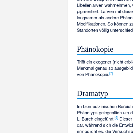
Libellenlarven wahrnehmen, 
pigmentiert. Larven mit di
langsamer als andere Phäno
Modifikationen. So können zu
Standorten völlig unterschi
Phänokopie
Trifft ein exogener (nicht er
Merkmal genau so ausgebildet
[
7
]
von Phänokopie.
Dramatyp
Im biomedizinischen Bereic
Phänotyps gelegentlich um d
[
9
]
L. Burch eingeführt.
Dieser 
dar, während sich die Entwi
ermöglicht es, die Versuchs