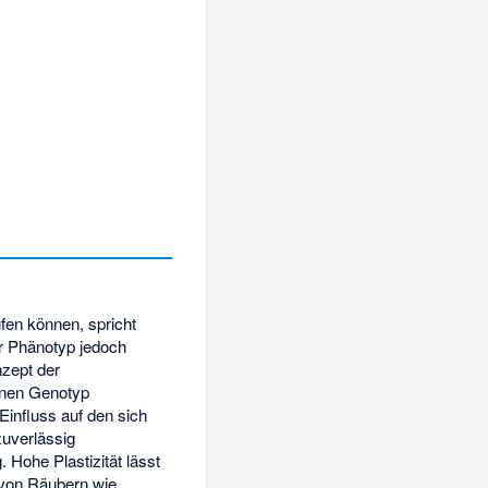
fen können, spricht
r Phänotyp jedoch
nzept der
inen Genotyp
Einfluss auf den sich
zuverlässig
Hohe Plastizität lässt
 von Räubern wie