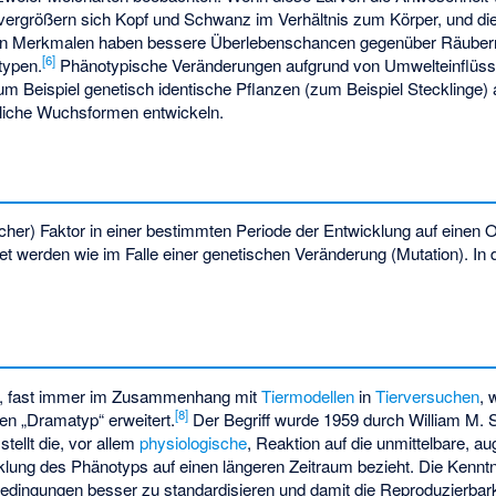
vergrößern sich Kopf und Schwanz im Verhältnis zum Körper, und die
esen Merkmalen haben bessere Überlebenschancen gegenüber Räuber
[
6
]
typen.
Phänotypische Veränderungen aufgrund von Umwelteinflüss
m Beispiel genetisch identische Pflanzen (zum Beispiel Stecklinge) 
edliche Wuchsformen entwickeln.
blicher) Faktor in einer bestimmten Periode der Entwicklung auf einen
 werden wie im Falle einer genetischen Veränderung (Mutation). In 
h, fast immer im Zusammenhang mit
Tiermodellen
in
Tierversuchen
, 
[
8
]
en „Dramatyp“ erweitert.
Der Begriff wurde 1959 durch William M. 
stellt die, vor allem
physiologische
, Reaktion auf die unmittelbare, 
cklung des Phänotyps auf einen längeren Zeitraum bezieht. Die Kenn
bedingungen besser zu standardisieren und damit die Reproduzierbar