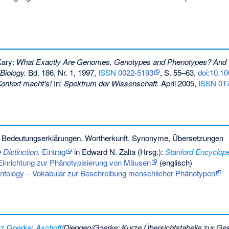
Kary:
What Exactly Are Genomes, Genotypes and Phenotypes? And
 Biology.
Bd. 186, Nr. 1, 1997,
ISSN
0022-5193
, S. 55–63,
doi:10.10
ontext macht's!
In:
Spektrum der Wissenschaft.
April 2005,
ISSN
01
 Bedeutungserklärungen, Wortherkunft, Synonyme, Übersetzungen
Distinction.
Eintrag
in Edward N. Zalta (Hrsg.):
Stanford Encyclope
inrichtung zur Phänotypisierung von Mäusen
(englisch)
tology – Vokabular zur Beschreibung menschlicher Phänotypen
nz Goerke
:
Aschoff
/Diepgen/Goerke: Kurze Übersichtstabelle zur Ges