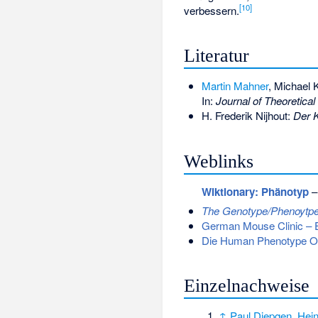
[
10
]
verbessern.
Literatur
Martin Mahner
, Michael 
In:
Journal of Theoretical
H. Frederik Nijhout:
Der K
Weblinks
Wiktionary: Phänotyp
–
The Genotype/Phenoytpe 
German Mouse Clinic – E
Die Human Phenotype On
Einzelnachweise
↑
Paul Diepgen
,
Hei