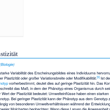
tizität
(Biologie)
arke Variabilität des Erscheinungsbildes eines Individuums hervorru
[
5
]
Plastizität oder großer Variationsbreite oder Modifikabilität.
Ist de
notyp
vorherbestimmt, deutet dies auf geringe Plastizität hin. Das Ko
beschreibt das Maß, in dem der Phänotyp eines Organismus durch se
r Wert der Plastizität bedeutet: Umwelteinflüsse haben einen starken 
änotyp. Bei geringer Plastizität kann der Phänotyp aus dem Genotyp 
ngig von besonderen Umweltverhältnissen während der Entwicklung. 
 zweier Molcharten beobachten: Wenn diese Larven die Anwesenheit