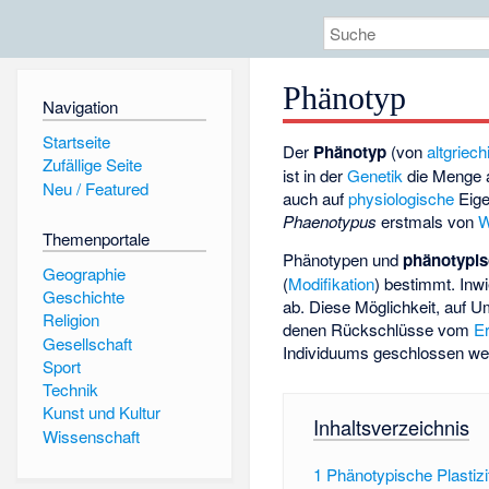
Phänotyp
Navigation
Startseite
Der
Phänotyp
(von
altgriec
Zufällige Seite
ist in der
Genetik
die Menge a
Neu / Featured
auch auf
physiologische
Eige
Phaenotypus
erstmals von
W
Themenportale
Phänotypen und
phänotypis
Geographie
(
Modifikation
) bestimmt. Inw
Geschichte
ab. Diese Möglichkeit, auf U
Religion
denen Rückschlüsse vom
E
Gesellschaft
Individuums geschlossen w
Sport
Technik
Kunst und Kultur
Inhaltsverzeichnis
Wissenschaft
1
Phänotypische Plastizi