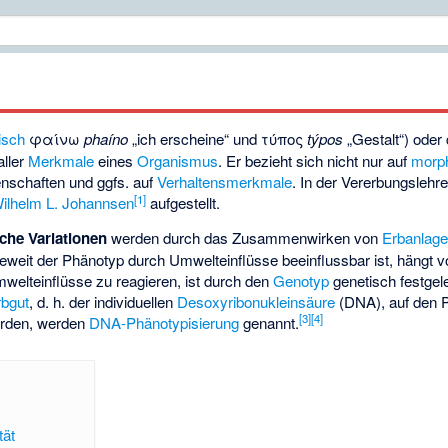
hisch
φαίνω
phaíno
„ich erscheine“ und
τύπος
týpos
„Gestalt“) oder
ller
Merkmale
eines
Organismus
. Er bezieht sich nicht nur auf
morp
nschaften und ggfs. auf
Verhaltensmerkmale
. In der Vererbungslehre
[
1
]
ilhelm L. Johannsen
aufgestellt.
che Variationen
werden durch das Zusammenwirken von
Erbanlag
ieweit der Phänotyp durch Umwelteinflüsse beeinflussbar ist, hängt 
mwelteinflüsse zu reagieren, ist durch den
Genotyp
genetisch festgele
rbgut
, d. h. der individuellen
Desoxyribonukleinsäure
(DNA), auf den 
[
3
]
[
4
]
erden, werden
DNA-Phänotypisierung
genannt.
tät