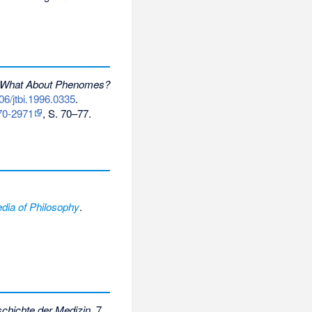
 What About Phenomes?
06/jtbi.1996.0335
.
70-2971
, S. 70–77.
dia of Philosophy
.
chichte der Medizin.
7.,