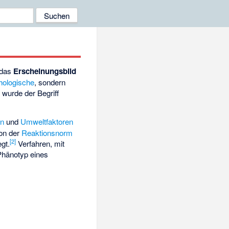
 das
Erscheinungsbild
hologische
, sondern
 wurde der Begriff
en
und
Umweltfaktoren
von der
Reaktionsnorm
[
2
]
gt.
Verfahren, mit
Phänotyp eines