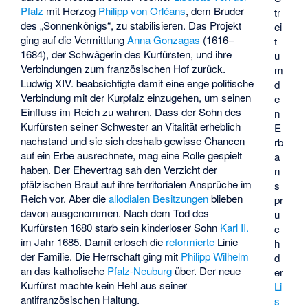
Pfalz
mit Herzog
Philipp von Orléans
, dem Bruder
tr
des „Sonnenkönigs“, zu stabilisieren. Das Projekt
ei
ging auf die Vermittlung
Anna Gonzagas
(1616–
t
1684), der Schwägerin des Kurfürsten, und ihre
u
Verbindungen zum französischen Hof zurück.
m
Ludwig XIV. beabsichtigte damit eine enge politische
d
Verbindung mit der Kurpfalz einzugehen, um seinen
e
Einfluss im Reich zu wahren. Dass der Sohn des
n
Kurfürsten seiner Schwester an Vitalität erheblich
E
nachstand und sie sich deshalb gewisse Chancen
rb
auf ein Erbe ausrechnete, mag eine Rolle gespielt
a
haben. Der Ehevertrag sah den Verzicht der
n
pfälzischen Braut auf ihre territorialen Ansprüche im
s
Reich vor. Aber die
allodialen Besitzungen
blieben
pr
davon ausgenommen. Nach dem Tod des
u
Kurfürsten 1680 starb sein kinderloser Sohn
Karl II.
c
im Jahr 1685. Damit erlosch die
reformierte
Linie
h
der Familie. Die Herrschaft ging mit
Philipp Wilhelm
d
an das katholische
Pfalz-Neuburg
über. Der neue
er
Kurfürst machte kein Hehl aus seiner
Li
antifranzösischen Haltung.
s