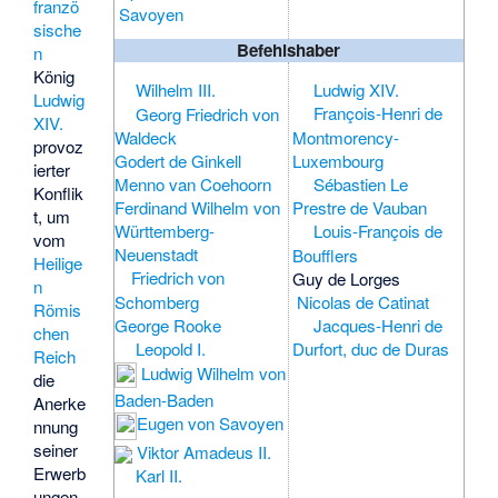
franzö
Savoyen
sische
Befehlshaber
n
König
Wilhelm III.
Ludwig XIV.
Ludwig
François-Henri de
Georg Friedrich von
XIV.
Montmorency-
Waldeck
provoz
Luxembourg
Godert de Ginkell
ierter
Sébastien Le
Menno van Coehoorn
Konflik
Ferdinand Wilhelm von
Prestre de Vauban
t, um
Württemberg-
Louis-François de
vom
Neuenstadt
Boufflers
Heilige
Friedrich von
Guy de Lorges
n
Schomberg
Nicolas de Catinat
Römis
George Rooke
Jacques-Henri de
chen
Leopold I.
Durfort, duc de Duras
Reich
Ludwig Wilhelm von
die
Baden-Baden
Anerke
Eugen von Savoyen
nnung
seiner
Viktor Amadeus II.
Erwerb
Karl II.
ungen