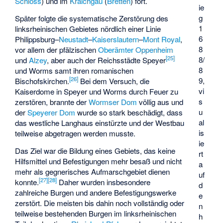
Schloss
) und im
Kraichgau
(
Bretten
) fort.
ie
g
Später folgte die systematische Zerstörung des
1
linksrheinischen Gebietes nördlich einer Linie
6
Philippsburg–
Neustadt
–
Kaiserslautern
–
Mont Royal
,
8
vor allem der pfälzischen
Oberämter Oppenheim
[
25
]
8/
und
Alzey
, aber auch der Reichsstädte Speyer
8
und Worms samt ihren romanischen
[
26
]
9,
Bischofskirchen.
Bei dem Versuch, die
vi
Kaiserdome in Speyer und Worms durch Feuer zu
s
zerstören, brannte der
Wormser Dom
völlig aus und
u
der
Speyerer Dom
wurde so stark beschädigt, dass
al
das westliche Langhaus einstürzte und der Westbau
is
teilweise abgetragen werden musste.
ie
Das Ziel war die Bildung eines Gebiets, das keine
rt
Hilfsmittel und Befestigungen mehr besaß und nicht
a
mehr als gegnerisches Aufmarschgebiet dienen
uf
[
27
]
[
28
]
konnte.
Daher wurden insbesondere
d
zahlreiche Burgen und andere Befestigungswerke
e
zerstört. Die meisten bis dahin noch vollständig oder
n
teilweise bestehenden Burgen im linksrheinischen
h