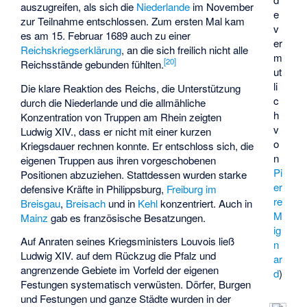
auszugreifen, als sich die
Niederlande
im November
e
zur Teilnahme entschlossen. Zum ersten Mal kam
v
es am 15. Februar 1689 auch zu einer
er
Reichskriegserklärung
, an die sich freilich nicht alle
m
[
20
]
Reichsstände gebunden fühlten.
ut
li
Die klare Reaktion des Reichs, die Unterstützung
c
durch die Niederlande und die allmähliche
h
Konzentration von Truppen am Rhein zeigten
v
Ludwig XIV., dass er nicht mit einer kurzen
o
Kriegsdauer rechnen konnte. Er entschloss sich, die
n
eigenen Truppen aus ihren vorgeschobenen
Pi
Positionen abzuziehen. Stattdessen wurden starke
er
defensive Kräfte in Philippsburg,
Freiburg im
re
Breisgau
,
Breisach
und in
Kehl
konzentriert. Auch in
M
Mainz
gab es französische Besatzungen.
ig
Auf Anraten seines Kriegsministers Louvois ließ
n
Ludwig XIV. auf dem Rückzug die Pfalz und
ar
angrenzende Gebiete im Vorfeld der eigenen
d
)
Festungen systematisch verwüsten. Dörfer, Burgen
und Festungen und ganze Städte wurden in der