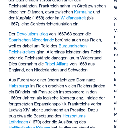
w
Reichsständen. Frankreich nahm im Streit zwischen
ig
einzelnen Ständen, etwa zwischen
Kurmainz
und
der Kurpfalz (1658) oder im
Wildfangstreit
(bis
X
1667), eine Schiedsrichterfunktion ein.
I
V.
Der
Devolutionskrieg
von 1667/68 gegen die
i
Spanischen Niederlande
berührte auch das Reich,
m
weil es dabei um Teile des
Burgundischen
K
Reichskreises
ging. Allerdings leisteten das Reich
rö
oder die Reichsstände dagegen kaum Widerstand.
n
Dies übernahm die
Tripel-Allianz
von 1668 aus
u
England, den Niederlanden und Schweden.
n
g
Aus Furcht vor einer übermächtigen Dominanz
s
Habsburgs
im Reich erschien vielen Reichsständen
or
ein Bündnis mit Frankreich insbesondere in den
n
1660er Jahren als logische Konsequenz. Infolge der
at
fortgesetzten Expansionspolitik Frankreichs verlor
(
Ludwig XIV. aber zunehmend an Prestige. Dazu
P
trug etwa die Besetzung des
Herzogtums
or
Lothringen
(1670) oder die Auslösung des
tr
Holländischen Krieges
bei. In diesem stand die