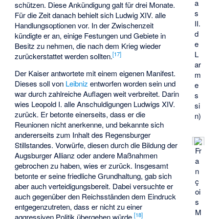
a
schützen. Diese Ankündigung galt für drei Monate.
s
Für die Zeit danach behielt sich Ludwig XIV. alle
II.
Handlungsoptionen vor. In der Zwischenzeit
d
kündigte er an, einige Festungen und Gebiete in
e
Besitz zu nehmen, die nach dem Krieg wieder
L
[
17
]
zurückerstattet werden sollten.
ar
Der Kaiser antwortete mit einem eigenen Manifest.
m
Dieses soll von
Leibniz
entworfen worden sein und
e
war durch zahlreiche Auflagen weit verbreitet. Darin
s
wies Leopold I. alle Anschuldigungen Ludwigs XIV.
si
zurück. Er betonte einerseits, dass er die
n)
Reunionen nicht anerkenne, und bekannte sich
andererseits zum Inhalt des Regensburger
Stillstandes. Vorwürfe, diesen durch die Bildung der
Fr
Augsburger Allianz oder andere Maßnahmen
a
gebrochen zu haben, wies er zurück. Insgesamt
n
betonte er seine friedliche Grundhaltung, gab sich
ç
aber auch verteidigungsbereit. Dabei versuchte er
oi
auch gegenüber den Reichsständen dem Eindruck
s
entgegenzutreten, dass er nicht zu einer
M
[
18
]
aggressiven Politik übergehen würde.