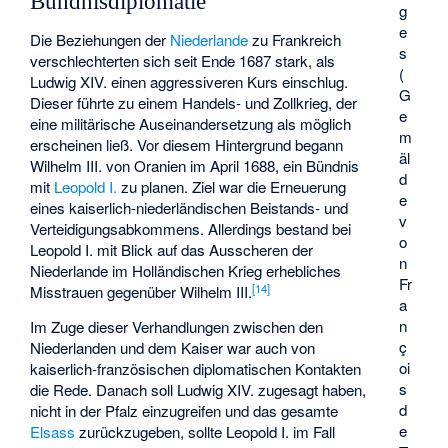
Bündnisdiplomatie
g
e
Die Beziehungen der
Niederlande
zu Frankreich
s
verschlechterten sich seit Ende 1687 stark, als
(
Ludwig XIV. einen aggressiveren Kurs einschlug.
G
Dieser führte zu einem Handels- und Zollkrieg, der
e
eine militärische Auseinandersetzung als möglich
m
erscheinen ließ. Vor diesem Hintergrund begann
äl
Wilhelm III. von Oranien im April 1688, ein Bündnis
d
mit
Leopold I.
zu planen. Ziel war die Erneuerung
e
eines kaiserlich-niederländischen Beistands- und
v
Verteidigungsabkommens. Allerdings bestand bei
o
Leopold I. mit Blick auf das Ausscheren der
n
Niederlande im Holländischen Krieg erhebliches
Fr
[
14
]
Misstrauen gegenüber Wilhelm III.
a
n
Im Zuge dieser Verhandlungen zwischen den
ç
Niederlanden und dem Kaiser war auch von
oi
kaiserlich-französischen diplomatischen Kontakten
s
die Rede. Danach soll Ludwig XIV. zugesagt haben,
d
nicht in der Pfalz einzugreifen und das gesamte
e
Elsass
zurückzugeben, sollte Leopold I. im Fall