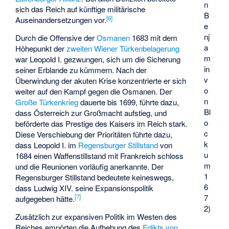
n
sich das Reich auf künftige militärische
B
[
6
]
Auseinandersetzungen vor.
e
nj
Durch die Offensive der
Osmanen
1683 mit dem
a
Höhepunkt der
zweiten Wiener Türkenbelagerung
m
war Leopold I. gezwungen, sich um die Sicherung
in
seiner Erblande zu kümmern. Nach der
v
Überwindung der akuten Krise konzentrierte er sich
o
weiter auf den Kampf gegen die Osmanen. Der
n
Große Türkenkrieg
dauerte bis 1699, führte dazu,
Bl
dass Österreich zur Großmacht aufstieg, und
o
beförderte das Prestige des Kaisers im Reich stark.
c
Diese Verschiebung der Prioritäten führte dazu,
k
dass Leopold I. im
Regensburger Stillstand
von
u
1684 einen Waffenstillstand mit Frankreich schloss
m
und die Reunionen vorläufig anerkannte. Der
1
Regensburger Stillstand bedeutete keineswegs,
6
dass Ludwig XIV. seine Expansionspolitik
7
[
7
]
aufgegeben hätte.
2)
Zusätzlich zur expansiven Politik im Westen des
Reiches empörten die Aufhebung des
Edikts von