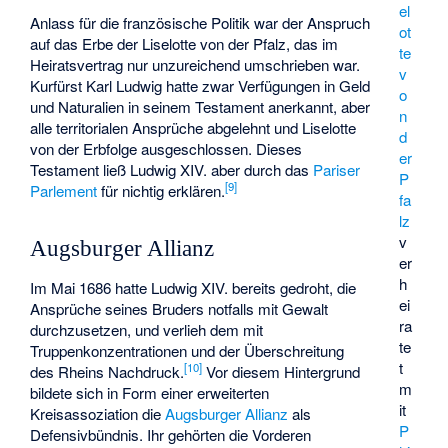
el
Anlass für die französische Politik war der Anspruch
ot
auf das Erbe der Liselotte von der Pfalz, das im
te
Heiratsvertrag nur unzureichend umschrieben war.
v
Kurfürst Karl Ludwig hatte zwar Verfügungen in Geld
o
und Naturalien in seinem Testament anerkannt, aber
n
alle territorialen Ansprüche abgelehnt und Liselotte
d
von der Erbfolge ausgeschlossen. Dieses
er
Testament ließ Ludwig XIV. aber durch das
Pariser
P
[
9
]
Parlement
für nichtig erklären.
fa
lz
v
Augsburger Allianz
er
h
Im Mai 1686 hatte Ludwig XIV. bereits gedroht, die
ei
Ansprüche seines Bruders notfalls mit Gewalt
ra
durchzusetzen, und verlieh dem mit
te
Truppenkonzentrationen und der Überschreitung
t
[
10
]
des Rheins Nachdruck.
Vor diesem Hintergrund
m
bildete sich in Form einer erweiterten
it
Kreisassoziation die
Augsburger Allianz
als
P
Defensivbündnis. Ihr gehörten die Vorderen