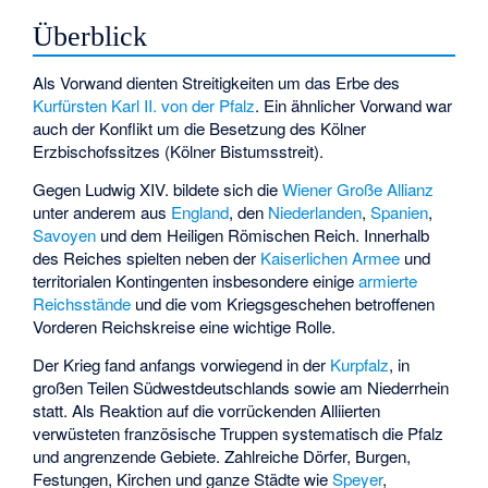
Überblick
Als Vorwand dienten Streitigkeiten um das Erbe des
Kurfürsten
Karl II. von der Pfalz
. Ein ähnlicher Vorwand war
auch der Konflikt um die Besetzung des Kölner
Erzbischofssitzes (
Kölner Bistumsstreit
).
Gegen Ludwig XIV. bildete sich die
Wiener Große Allianz
unter anderem aus
England
, den
Niederlanden
,
Spanien
,
Savoyen
und dem Heiligen Römischen Reich. Innerhalb
des Reiches spielten neben der
Kaiserlichen Armee
und
territorialen Kontingenten insbesondere einige
armierte
Reichsstände
und die vom Kriegsgeschehen betroffenen
Vorderen Reichskreise
eine wichtige Rolle.
Der Krieg fand anfangs vorwiegend in der
Kurpfalz
, in
großen Teilen Südwestdeutschlands sowie am Niederrhein
statt. Als Reaktion auf die vorrückenden Alliierten
verwüsteten französische Truppen systematisch die Pfalz
und angrenzende Gebiete. Zahlreiche Dörfer, Burgen,
Festungen, Kirchen und ganze Städte wie
Speyer
,