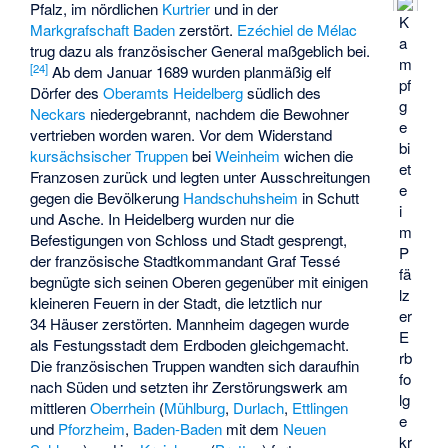
Pfalz, im nördlichen
Kurtrier
und in der
K
Markgrafschaft Baden
zerstört.
Ezéchiel de Mélac
a
trug dazu als französischer General maßgeblich bei.
m
[
24
]
Ab dem Januar 1689 wurden planmäßig elf
pf
Dörfer des
Oberamts Heidelberg
südlich des
g
Neckars
niedergebrannt, nachdem die Bewohner
e
vertrieben worden waren. Vor dem Widerstand
bi
kursächsischer Truppen
bei
Weinheim
wichen die
et
Franzosen zurück und legten unter Ausschreitungen
e
gegen die Bevölkerung
Handschuhsheim
in Schutt
i
und Asche. In Heidelberg wurden nur die
m
Befestigungen von Schloss und Stadt gesprengt,
P
der französische Stadtkommandant Graf Tessé
fä
begnügte sich seinen Oberen gegenüber mit einigen
lz
kleineren Feuern in der Stadt, die letztlich nur
er
34 Häuser zerstörten. Mannheim dagegen wurde
E
als Festungsstadt dem Erdboden gleichgemacht.
rb
Die französischen Truppen wandten sich daraufhin
fo
nach Süden und setzten ihr Zerstörungswerk am
lg
mittleren
Oberrhein
(
Mühlburg
,
Durlach
,
Ettlingen
e
und
Pforzheim
,
Baden-Baden
mit dem
Neuen
kr