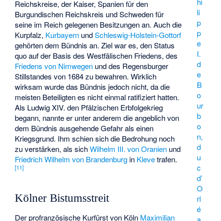
hi
Reichskreise, der Kaiser, Spanien für den
li
Burgundischen Reichskreis und Schweden für
p
seine im Reich gelegenen Besitzungen an. Auch die
p
Kurpfalz,
Kurbayern
und
Schleswig-Holstein-Gottorf
e
gehörten dem Bündnis an. Ziel war es, den Status
I.
quo auf der Basis des Westfälischen Friedens, des
d
Friedens von Nimwegen
und des Regensburger
e
Stillstandes von 1684 zu bewahren. Wirklich
B
wirksam wurde das Bündnis jedoch nicht, da die
o
meisten Beteiligten es nicht einmal ratifiziert hatten.
ur
Als Ludwig XIV. den Pfälzischen Erbfolgekrieg
b
begann, nannte er unter anderem die angeblich von
o
dem Bündnis ausgehende Gefahr als einen
n,
Kriegsgrund. Ihm schien sich die Bedrohung noch
d
zu verstärken, als sich
Wilhelm III. von Oranien
und
u
Friedrich Wilhelm von Brandenburg
in
Kleve
trafen.
c
[
11
]
d’
O
Kölner Bistumsstreit
rl
é
Der profranzösische Kurfürst von Köln
Maximilian
a