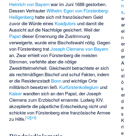
Heinrich von Bayern
war im Juni 1688 gestorben.
n
Dessen Vertrauter
Wilhelm Egon von Fürstenberg-
s
,
Heiligenberg
hatte sich mit französischem Geld
w
zuvor die Würde eines
Koadjutors
und damit die
ar
Aussicht auf die Nachfolge gesichert. Weil der
ei
Papst
dieser Ernennung die Zustimmung
n
verweigerte, wurde eine Bischofswahl nötig. Gegen
er
von Fürstenberg trat
Joseph Clemens von Bayern
d
an. Zwar erhielt von Fürstenberg die meisten
er
Stimmen, verfehlte aber die nötige
A
Zweidrittelmehrheit. Gleichwohl betrachtete er sich
u
als rechtmäßigen Bischof und schuf Fakten, indem
sl
er die Residenzstadt
Bonn
und wichtige Orte
ö
militärisch besetzen ließ.
Kurfürstenkollegium
und
s
Kaiser
wandten sich an den Papst, der Joseph
er
Clemens zum Erzbischof ernannte. Ludwig XIV.
d
akzeptierte die päpstliche Entscheidung nicht und
e
schickte von Fürstenberg eine französische Armee
s
[
12
]
[
13
]
zu Hilfe.
K
ri
e