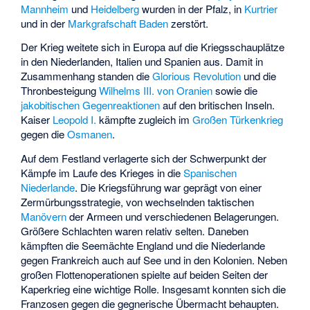
Mannheim
und
Heidelberg
wurden in der Pfalz, in
Kurtrier
und in der
Markgrafschaft Baden
zerstört.
Der Krieg weitete sich in Europa auf die Kriegsschauplätze
in den Niederlanden, Italien und Spanien aus. Damit in
Zusammenhang standen die
Glorious Revolution
und die
Thronbesteigung
Wilhelms III. von Oranien
sowie die
jakobitischen Gegenreaktionen
auf den britischen Inseln.
Kaiser
Leopold I.
kämpfte zugleich im
Großen Türkenkrieg
gegen die
Osmanen
.
Auf dem Festland verlagerte sich der Schwerpunkt der
Kämpfe im Laufe des Krieges in die
Spanischen
Niederlande
. Die Kriegsführung war geprägt von einer
Zermürbungsstrategie, von wechselnden taktischen
Manövern
der Armeen und verschiedenen Belagerungen.
Größere Schlachten waren relativ selten. Daneben
kämpften die Seemächte England und die Niederlande
gegen Frankreich auch auf See und in den Kolonien. Neben
großen Flottenoperationen spielte auf beiden Seiten der
Kaperkrieg eine wichtige Rolle. Insgesamt konnten sich die
Franzosen gegen die gegnerische Übermacht behaupten.