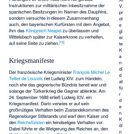
Instruktionen zur militärischen Inbesitznahme der
V.
spanischen Besitzungen im Namen des Dauphins,
pr
sondern versuchte in diesem Zusammenhang
ot
auch, den bayerischen Kurfürsten mit dem Angebot,
e
ihm das
Königreich Neapel
zu überlassen und
gi
Wittelsbach später zur Kaiserkrone zu verhelfen,
er
[
16
]
auf seine Seite zu ziehen.
te
K
a
Kriegsmanifeste
n
di
Der französische Kriegsminister
François Michel Le
d
Tellier de Louvois
riet Ludwig XIV. zum Handeln,
at
noch ehe das gegnerische Bündnis bereit war und
fü
solange der Türkenkrieg die Gegner ablenkte. Am
r
24. September 1688 erließ Ludwig XIV. ein
d
Kriegsmanifest. Darin verwies er auf sein
e
großmütiges Verhalten beim Zustandekommen des
n
Regensburger Stillstands und warf dem Kaiser und
K
den
Reichsfürsten
ein feindseliges Verhalten vor.
öl
Dabei führte er die Weigerung des Reiches an, den
n