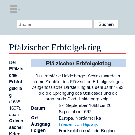
Pfälzischer Erbfolgekrieg
Der
Pfälzischer Erbfolgekrieg
Pfälzis
che
Das zerstörte Heidelberger Schloss wurde zu
Erbfol
einem Sinnbild des Pfälzischen Erbfolgekrieges.
Zeitgenössische Darstellung aus dem Jahr 1693,
gekrie
die die Sprengung des Schlosses und die
g
brennende Stadt Heidelberg zeigt.
(1688–
27. September 1688 bis 20.
1697),
Datum
September 1697
auch
Ort
Europa, Nordamerika
Orléan
Ausgang
Frieden von Rijswijk
sscher
Folgen
Frankreich behält die Region
Krieg
,