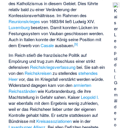
des Katholizismus in diesem Gebiet. Dies führte
relativ bald zu einer Veränderung der
K
Konfessionsverhältnisse. Im Rahmen des
ai
Reunionskrieges
von 1683/84 ließ Ludwig XIV.
s
Luxemburg
besetzen. Damit konnten Lücken im
er
Festungssystem von Vauban geschlossen werden.
L
Auch in Italien konnte der König seine Position mit
e
[
5
]
dem Erwerb von
Casale
ausbauen.
o
p
Im Reich stieß die französische Politik auf
ol
Empörung und trug zum Abschluss einer strikt
d
defensiven
Reichskriegsverfassung
bei. Sie sah ein
I.
von den
Reichskreisen
zu stellendes
stehendes
(
Heer
vor, das im Kriegsfall verstärkt werden würde.
G
Widerstand dagegen kam von den
armierten
e
Reichsständen
wie Kurbrandenburg, die ihre
m
Machtstellung in Gefahr sahen. Kaiser
Leopold I.
äl
war ebenfalls mit dem Ergebnis wenig zufrieden,
d
weil er das Reichsheer lieber unter der eigenen
e
Kontrolle gehabt hätte. Er setzte stattdessen auf
v
Bündnisse mit
Kreisassoziationen
wie in der
o
Laxenburger Allianz
. Bei allen Defiziten bereitete