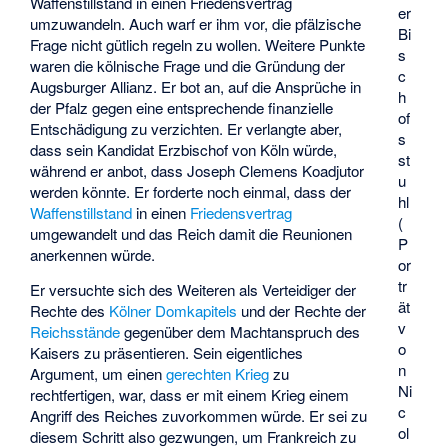
Waffenstillstand in einen Friedensvertrag
er
umzuwandeln. Auch warf er ihm vor, die pfälzische
Bi
Frage nicht gütlich regeln zu wollen. Weitere Punkte
s
waren die kölnische Frage und die Gründung der
c
Augsburger Allianz. Er bot an, auf die Ansprüche in
h
der Pfalz gegen eine entsprechende finanzielle
of
Entschädigung zu verzichten. Er verlangte aber,
s
dass sein Kandidat Erzbischof von Köln würde,
st
während er anbot, dass Joseph Clemens Koadjutor
u
werden könnte. Er forderte noch einmal, dass der
hl
Waffenstillstand
in einen
Friedensvertrag
(
umgewandelt und das Reich damit die Reunionen
P
anerkennen würde.
or
tr
Er versuchte sich des Weiteren als Verteidiger der
ät
Rechte des
Kölner Domkapitels
und der Rechte der
v
Reichsstände
gegenüber dem Machtanspruch des
o
Kaisers zu präsentieren. Sein eigentliches
n
Argument, um einen
gerechten Krieg
zu
Ni
rechtfertigen, war, dass er mit einem Krieg einem
c
Angriff des Reiches zuvorkommen würde. Er sei zu
ol
diesem Schritt also gezwungen, um Frankreich zu