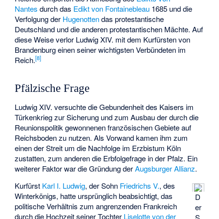
Nantes
durch das
Edikt von Fontainebleau
1685 und die
Verfolgung der
Hugenotten
das protestantische
Deutschland und die anderen protestantischen Mächte. Auf
diese Weise verlor Ludwig XIV. mit dem Kurfürsten von
Brandenburg einen seiner wichtigsten Verbündeten im
[
8
]
Reich.
Pfälzische Frage
Ludwig XIV. versuchte die Gebundenheit des Kaisers im
Türkenkrieg zur Sicherung und zum Ausbau der durch die
Reunionspolitik gewonnenen französischen Gebiete auf
Reichsboden zu nutzen. Als Vorwand kamen ihm zum
einen der Streit um die Nachfolge im Erzbistum Köln
zustatten, zum anderen die Erbfolgefrage in der Pfalz. Ein
weiterer Faktor war die Gründung der
Augsburger Allianz
.
Kurfürst
Karl I. Ludwig
, der Sohn
Friedrichs V.
, des
Winterkönigs, hatte ursprünglich beabsichtigt, das
D
politische Verhältnis zum angrenzenden Frankreich
er
durch die Hochzeit seiner Tochter
Liselotte von der
S