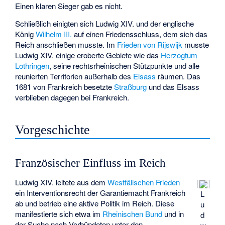
Einen klaren Sieger gab es nicht.
Schließlich einigten sich Ludwig XIV. und der englische
König
Wilhelm III.
auf einen Friedensschluss, dem sich das
Reich anschließen musste. Im
Frieden von Rijswijk
musste
Ludwig XIV. einige eroberte Gebiete wie das
Herzogtum
Lothringen
, seine rechtsrheinischen Stützpunkte und alle
reunierten Territorien außerhalb des
Elsass
räumen. Das
1681 von Frankreich besetzte
Straßburg
und das Elsass
verblieben dagegen bei Frankreich.
Vorgeschichte
Französischer Einfluss im Reich
Ludwig XIV. leitete aus dem
Westfälischen Frieden
ein Interventionsrecht der Garantiemacht Frankreich
L
ab und betrieb eine aktive Politik im Reich. Diese
u
manifestierte sich etwa im
Rheinischen Bund
und in
d
der Suche nach Verbündeten unter den