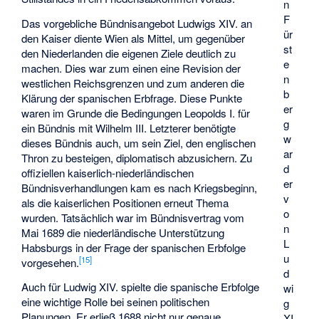
n
F
Das vorgebliche Bündnisangebot Ludwigs XIV. an
ür
den Kaiser diente Wien als Mittel, um gegenüber
st
den Niederlanden die eigenen Ziele deutlich zu
e
machen. Dies war zum einen eine Revision der
n
westlichen Reichsgrenzen und zum anderen die
b
Klärung der spanischen Erbfrage. Diese Punkte
er
waren im Grunde die Bedingungen Leopolds I. für
g
ein Bündnis mit Wilhelm III. Letzterer benötigte
w
dieses Bündnis auch, um sein Ziel, den englischen
ar
Thron zu besteigen, diplomatisch abzusichern. Zu
d
offiziellen kaiserlich-niederländischen
er
Bündnisverhandlungen kam es nach Kriegsbeginn,
v
als die kaiserlichen Positionen erneut Thema
o
wurden. Tatsächlich war im Bündnisvertrag vom
n
Mai 1689 die niederländische Unterstützung
L
Habsburgs in der Frage der spanischen Erbfolge
u
[
15
]
vorgesehen.
d
Auch für Ludwig XIV. spielte die spanische Erbfolge
wi
eine wichtige Rolle bei seinen politischen
g
Planungen. Er erließ 1688 nicht nur genaue
XI