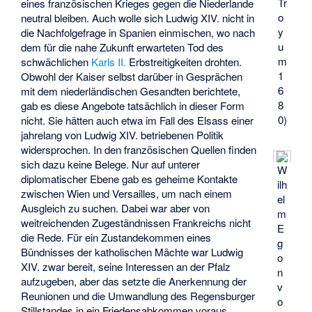
Tr
eines französischen Krieges gegen die Niederlande
o
neutral bleiben. Auch wolle sich Ludwig XIV. nicht in
y
die Nachfolgefrage in Spanien einmischen, wo nach
u
dem für die nahe Zukunft erwarteten Tod des
m
schwächlichen
Karls II.
Erbstreitigkeiten drohten.
1
Obwohl der Kaiser selbst darüber in Gesprächen
6
mit dem niederländischen Gesandten berichtete,
8
gab es diese Angebote tatsächlich in dieser Form
0)
nicht. Sie hätten auch etwa im Fall des Elsass einer
jahrelang von Ludwig XIV. betriebenen Politik
widersprochen. In den französischen Quellen finden
sich dazu keine Belege. Nur auf unterer
W
diplomatischer Ebene gab es geheime Kontakte
ilh
zwischen Wien und Versailles, um nach einem
el
Ausgleich zu suchen. Dabei war aber von
m
weitreichenden Zugeständnissen Frankreichs nicht
E
die Rede. Für ein Zustandekommen eines
g
Bündnisses der katholischen Mächte war Ludwig
o
XIV. zwar bereit, seine Interessen an der Pfalz
n
aufzugeben, aber das setzte die Anerkennung der
v
Reunionen und die Umwandlung des Regensburger
o
Stillstandes in ein Friedensabkommen voraus.