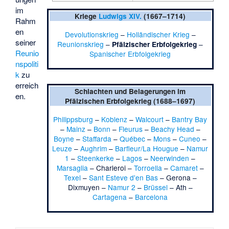
im
Kriege
Ludwigs XIV.
(1667–1714)
Rahm
en
Devolutionskrieg
–
Holländischer Krieg
–
seiner
Reunionskrieg
–
–
Pfälzischer Erbfolgekrieg
Reunio
Spanischer Erbfolgekrieg
nspoliti
k
zu
erreich
Schlachten und Belagerungen im
en.
Pfälzischen Erbfolgekrieg
(1688–1697)
Philippsburg
–
Koblenz
–
Walcourt
–
Bantry Bay
–
Mainz
–
Bonn
–
Fleurus
–
Beachy Head
–
Boyne
–
Staffarda
–
Québec
–
Mons
–
Cuneo
–
Leuze
–
Aughrim
–
Barfleur/La Hougue
–
Namur
1
–
Steenkerke
–
Lagos
–
Neerwinden
–
Marsaglia
–
Charleroi
–
Torroella
–
Camaret
–
Texel
–
Sant Esteve d'en Bas
–
Gerona
–
Dixmuyen
–
Namur 2
–
Brüssel
–
Ath
–
Cartagena
–
Barcelona