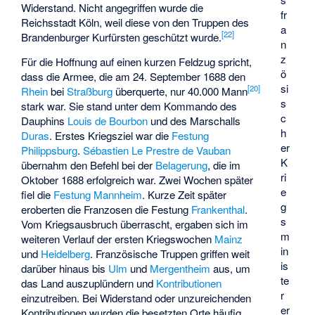
Widerstand. Nicht angegriffen wurde die
fr
Reichsstadt Köln, weil diese von den Truppen des
a
[
22
]
Brandenburger Kurfürsten geschützt wurde.
n
z
Für die Hoffnung auf einen kurzen Feldzug spricht,
ö
dass die Armee, die am 24. September 1688 den
si
[
20
]
Rhein
bei
Straßburg
überquerte, nur 40.000 Mann
s
stark war. Sie stand unter dem Kommando des
c
Dauphins
Louis de Bourbon
und des Marschalls
h
Duras
. Erstes Kriegsziel war die
Festung
er
Philippsburg
.
Sébastien Le Prestre de Vauban
K
übernahm den Befehl bei der
Belagerung
, die im
ri
Oktober 1688 erfolgreich war. Zwei Wochen später
e
fiel die
Festung Mannheim
. Kurze Zeit später
g
eroberten die Franzosen die Festung
Frankenthal
.
s
Vom Kriegsausbruch überrascht, ergaben sich im
m
weiteren Verlauf der ersten Kriegswochen
Mainz
in
und
Heidelberg
. Französische Truppen griffen weit
is
darüber hinaus bis
Ulm
und
Mergentheim
aus, um
te
das Land auszuplündern und
Kontributionen
r
einzutreiben. Bei Widerstand oder unzureichenden
er
Kontributionen wurden die besetzten Orte häufig