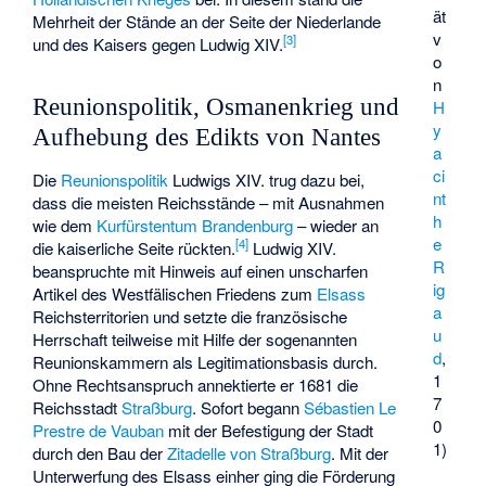
ät
Mehrheit der Stände an der Seite der Niederlande
v
[
3
]
und des Kaisers gegen Ludwig XIV.
o
n
Reunionspolitik, Osmanenkrieg und
H
y
Aufhebung des Edikts von Nantes
a
ci
Die
Reunionspolitik
Ludwigs XIV. trug dazu bei,
nt
dass die meisten Reichsstände – mit Ausnahmen
h
wie dem
Kurfürstentum Brandenburg
– wieder an
e
[
4
]
die kaiserliche Seite rückten.
Ludwig XIV.
R
beanspruchte mit Hinweis auf einen unscharfen
ig
Artikel des Westfälischen Friedens zum
Elsass
a
Reichsterritorien und setzte die französische
u
Herrschaft teilweise mit Hilfe der sogenannten
d
,
Reunionskammern
als Legitimationsbasis durch.
1
Ohne Rechtsanspruch annektierte er 1681 die
7
Reichsstadt
Straßburg
. Sofort begann
Sébastien Le
0
Prestre de Vauban
mit der Befestigung der Stadt
1)
durch den Bau der
Zitadelle von Straßburg
. Mit der
Unterwerfung des Elsass einher ging die Förderung