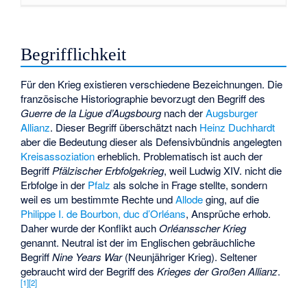
Begrifflichkeit
Für den Krieg existieren verschiedene Bezeichnungen. Die
französische Historiographie bevorzugt den Begriff des
Guerre de la Ligue d’Augsbourg
nach der
Augsburger
Allianz
. Dieser Begriff überschätzt nach
Heinz Duchhardt
aber die Bedeutung dieser als Defensivbündnis angelegten
Kreisassoziation
erheblich. Problematisch ist auch der
Begriff
Pfälzischer Erbfolgekrieg
, weil Ludwig XIV. nicht die
Erbfolge in der
Pfalz
als solche in Frage stellte, sondern
weil es um bestimmte Rechte und
Allode
ging, auf die
Philippe I. de Bourbon, duc d’Orléans
, Ansprüche erhob.
Daher wurde der Konflikt auch
Orléansscher Krieg
genannt. Neutral ist der im Englischen gebräuchliche
Begriff
Nine Years War
(Neunjähriger Krieg). Seltener
gebraucht wird der Begriff des
Krieges der Großen Allianz
.
[
1
]
[
2
]