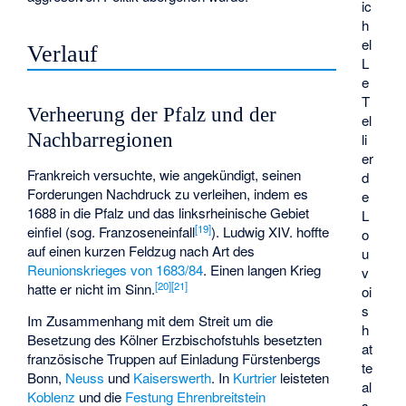
ic
h
el
Verlauf
L
e
T
Verheerung der Pfalz und der
el
Nachbarregionen
li
er
Frankreich versuchte, wie angekündigt, seinen
d
Forderungen Nachdruck zu verleihen, indem es
e
1688 in die Pfalz und das linksrheinische Gebiet
L
[
19
]
einfiel (sog. Franzoseneinfall
). Ludwig XIV. hoffte
o
auf einen kurzen Feldzug nach Art des
u
Reunionskrieges von 1683/84
. Einen langen Krieg
v
[
20
]
[
21
]
hatte er nicht im Sinn.
oi
s
Im Zusammenhang mit dem Streit um die
h
Besetzung des Kölner Erzbischofstuhls besetzten
at
französische Truppen auf Einladung Fürstenbergs
te
Bonn,
Neuss
und
Kaiserswerth
. In
Kurtrier
leisteten
al
Koblenz
und die
Festung Ehrenbreitstein
s