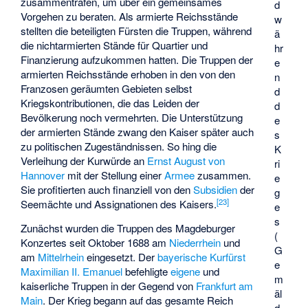
zusammentrafen, um über ein gemeinsames
d
Vorgehen zu beraten. Als armierte Reichsstände
w
stellten die beteiligten Fürsten die Truppen, während
ä
die nichtarmierten Stände für Quartier und
hr
Finanzierung aufzukommen hatten. Die Truppen der
e
armierten Reichsstände erhoben in den von den
n
Franzosen geräumten Gebieten selbst
d
Kriegskontributionen, die das Leiden der
d
Bevölkerung noch vermehrten. Die Unterstützung
e
der armierten Stände zwang den Kaiser später auch
s
zu politischen Zugeständnissen. So hing die
K
Verleihung der Kurwürde an
Ernst August von
ri
Hannover
mit der Stellung einer
Armee
zusammen.
e
Sie profitierten auch finanziell von den
Subsidien
der
g
[
23
]
Seemächte und Assignationen des Kaisers.
e
s
Zunächst wurden die Truppen des Magdeburger
(
Konzertes seit Oktober 1688 am
Niederrhein
und
G
am
Mittelrhein
eingesetzt. Der
bayerische Kurfürst
e
Maximilian II. Emanuel
befehligte
eigene
und
m
kaiserliche Truppen in der Gegend von
Frankfurt am
äl
Main
. Der Krieg begann auf das gesamte Reich
d