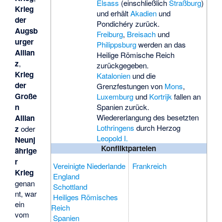
Elsass
(einschließlich
Straßburg
)
Krieg
und erhält
Akadien
und
der
Pondichéry
zurück.
Augsb
Freiburg
,
Breisach
und
urger
Philippsburg
werden an das
Allian
Heilige Römische Reich
z
,
zurückgegeben.
Krieg
Katalonien
und die
der
Grenzfestungen von
Mons
,
Große
Luxemburg
und
Kortrijk
fallen an
n
Spanien zurück.
Wiedererlangung des besetzten
Allian
Lothringens
durch Herzog
z
oder
Leopold I.
Neunj
Konfliktparteien
ährige
r
Vereinigte Niederlande
Frankreich
Krieg
England
genan
Schottland
nt, war
Heiliges Römisches
ein
Reich
vom
Spanien