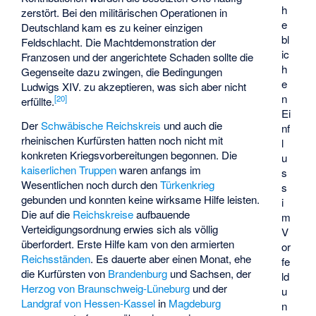
h
zerstört. Bei den militärischen Operationen in
e
Deutschland kam es zu keiner einzigen
bl
Feldschlacht. Die Machtdemonstration der
ic
Franzosen und der angerichtete Schaden sollte die
h
Gegenseite dazu zwingen, die Bedingungen
e
Ludwigs XIV. zu akzeptieren, was sich aber nicht
n
[
20
]
erfüllte.
Ei
Der
Schwäbische Reichskreis
und auch die
nf
rheinischen Kurfürsten hatten noch nicht mit
l
konkreten Kriegsvorbereitungen begonnen. Die
u
kaiserlichen Truppen
waren anfangs im
s
Wesentlichen noch durch den
Türkenkrieg
s
gebunden und konnten keine wirksame Hilfe leisten.
i
Die auf die
Reichskreise
aufbauende
m
Verteidigungsordnung erwies sich als völlig
V
überfordert. Erste Hilfe kam von den armierten
or
Reichsständen
. Es dauerte aber einen Monat, ehe
fe
die Kurfürsten von
Brandenburg
und Sachsen, der
ld
Herzog von Braunschweig-Lüneburg
und der
u
Landgraf von Hessen-Kassel
in
Magdeburg
n