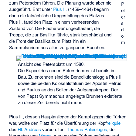
zum Petersdom führen. Die Planung wurde aber nie
P
ausgeführt. Erst unter
Pius II.
(1458–1464) begann
et
dann die tatsächliche Umgestaltung des Platzes.
er
Pius II. fand den Platz in einem verheerenden
s
Zustand vor. Die Fläche war ungepflastert, die
d
Treppe, die zur Basilika führte, stark beschädigt und
o
die Front der Basilika zum Platz hin ein
m
Sammelsurium aus allen vergangenen Epochen.
Ansicht des Petersplatz um 1580.
Die Kuppel des neuen Petersdomes ist bereits im
Bau. Zu erkennen sind die Benediktions­loggia Pius II.
sowie die beiden Kolossal­statuen der Apostel Petrus
und Paulus an den Seiten der Aufgangs­treppe. Der
von Papst Symmachus angelegte Brunnen existierte
zu dieser Zeit bereits nicht mehr.
Pius II., dessen Hauptanliegen der Kampf gegen die Türken
war, wollte den Platz für die Überführung der Kopf
reliquie
des
Hl. Andreas
vorbereiten.
Thomas Palaiologos
, der
Herrscher von
Morea
, war vor den Türken geflohen und