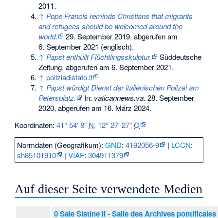
2011
.
↑
Pope Francis reminds Christians that migrants
and refugees should be welcomed around the
world.
29. September 2019,
abgerufen am
6. September 2021
(englisch).
↑
Papst enthüllt Flüchtlingsskulptur.
Süddeutsche
Zeitung,
abgerufen am 6. September 2021
.
↑
poliziadistato.it
↑
Papst würdigt Dienst der italienischen Polizei am
Petersplatz.
In:
vaticannews.va.
28. September
2020,
abgerufen am 16. März 2024
.
Koordinaten:
41° 54′ 8″
N
,
12° 27′ 27″
O
Normdaten (Geografikum):
GND
:
4192056-9
|
LCCN
:
sh85101910
|
VIAF
:
304911379
Auf dieser Seite verwendete Medien
0 Sale Sistine II - Salle des Archives pontificales 