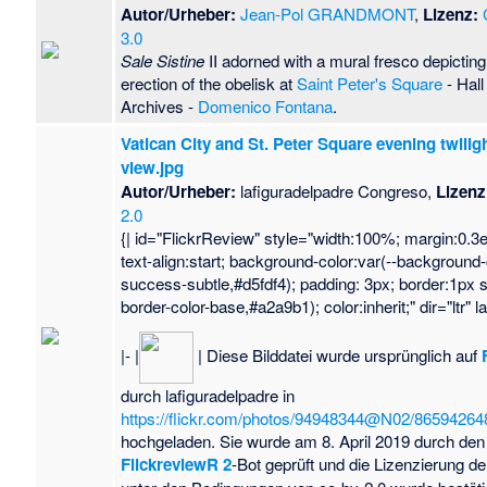
Autor/Urheber:
Jean-Pol GRANDMONT
,
Lizenz:
3.0
Sale Sistine
II adorned with a mural fresco depicting
erection of the obelisk at
Saint Peter's Square
- Hall
Archives -
Domenico Fontana
.
Vatican City and St. Peter Square evening twiligh
view.jpg
Autor/Urheber:
lafiguradelpadre Congreso,
Lizenz
2.0
{| id="FlickrReview" style="width:100%; margin:0.3
text-align:start; background-color:var(--background-
success-subtle,#d5fdf4); padding: 3px; border:1px so
border-color-base,#a2a9b1); color:inherit;" dir="ltr" 
|- |
| Diese Bilddatei wurde ursprünglich auf
durch lafiguradelpadre in
https://flickr.com/photos/94948344@N02/86594264
hochgeladen. Sie wurde am 8. April 2019 durch den
FlickreviewR 2
-Bot geprüft und die Lizenzierung de