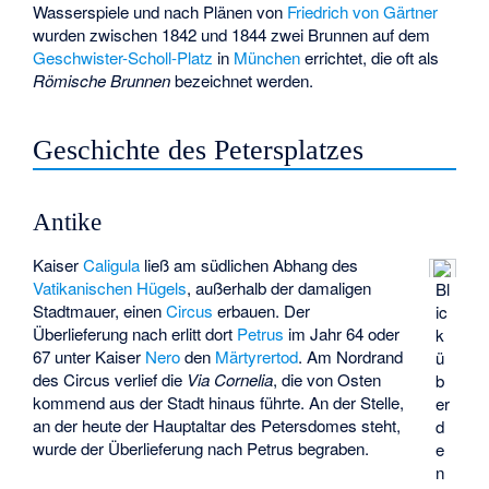
Wasserspiele und nach Plänen von
Friedrich von Gärtner
wurden zwischen 1842 und 1844
zwei Brunnen
auf dem
Geschwister-Scholl-Platz
in
München
errichtet, die oft als
Römische Brunnen
bezeichnet werden.
Geschichte des Petersplatzes
Antike
Kaiser
Caligula
ließ am südlichen Abhang des
Vatikanischen Hügels
, außerhalb der damaligen
Bl
Stadtmauer, einen
Circus
erbauen. Der
ic
Überlieferung nach erlitt dort
Petrus
im Jahr 64 oder
k
67 unter Kaiser
Nero
den
Märtyrertod
. Am Nordrand
ü
des Circus verlief die
Via Cornelia
, die von Osten
b
kommend aus der Stadt hinaus führte. An der Stelle,
er
an der heute der Hauptaltar des Petersdomes steht,
d
wurde der Überlieferung nach Petrus begraben.
e
n