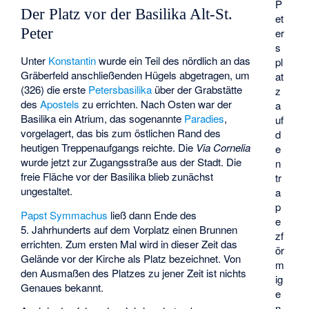
P
Der Platz vor der Basilika Alt-St.
et
Peter
er
s
Unter
Konstantin
wurde ein Teil des nördlich an das
pl
Gräberfeld anschließenden Hügels abgetragen, um
at
(326) die erste
Petersbasilika
über der Grabstätte
z
des
Apostels
zu errichten. Nach Osten war der
a
Basilika ein Atrium, das sogenannte
Paradies
,
uf
vorgelagert, das bis zum östlichen Rand des
d
heutigen Treppenaufgangs reichte. Die
Via Cornelia
e
wurde jetzt zur Zugangsstraße aus der Stadt. Die
n
freie Fläche vor der Basilika blieb zunächst
tr
ungestaltet.
a
p
Papst Symmachus
ließ dann Ende des
e
5. Jahrhunderts auf dem Vorplatz einen Brunnen
zf
errichten. Zum ersten Mal wird in dieser Zeit das
ör
Gelände vor der Kirche als Platz bezeichnet. Von
m
den Ausmaßen des Platzes zu jener Zeit ist nichts
ig
Genaues bekannt.
e
n