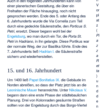
Auch in den folgenden Jahrhunderten kann von
V
einer planerischen Gestaltung, die über ein
or
Freihalten der Fläche hinausging, noch nicht
pl
gesprochen werden. Ende des 5. oder Anfang des
at
6. Jahrhunderts wurde die Via Cornelia zum Teil
z
durch eine gedeckte Säulenstraße, den
Porticus S.
(
Petri
, ersetzt. Dieser begann wohl bei der
Pi
Engelsburg
, wo man durch ein Tor, die
Porta St.
a
Petri in Hadriano
, in ihn gelangte. Diese Portikus war
z
der normale Weg, der zur Basilika führte. Ende des
z
7. Jahrhunderts ließ
Hadrian I.
die Säulenstraße
a
sichern und wiederherstellen.
R
et
15. und 16. Jahrhundert
ta
)
Um 1400 ließ
Papst Bonifatius IX.
die Gebäude im
u
Norden abreißen, so dass der Platz jetzt bis an die
n
Leoninische Mauer
heranreichte. Unter
Nikolaus V.
d
begann dann eine erste Phase der städtebaulichen
d
Planung. Drei von Kolonnaden gesäumte Straßen
e
sollten von der Engelsburg durch das Borgo-Viertel
n