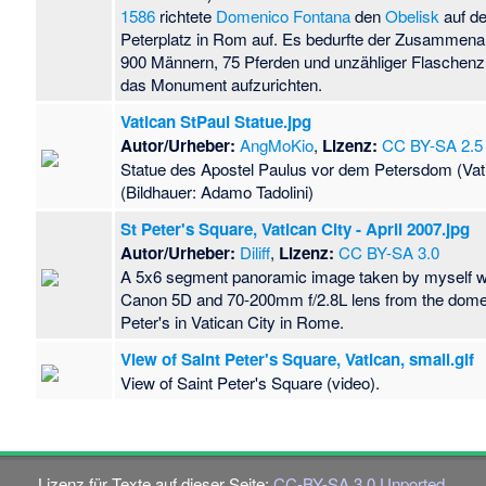
1586
richtete
Domenico Fontana
den
Obelisk
auf d
Peterplatz in Rom auf. Es bedurfte der Zusammena
900 Männern, 75 Pferden und unzähliger Flaschen
das Monument aufzurichten.
Vatican StPaul Statue.jpg
Autor/Urheber:
AngMoKio
,
Lizenz:
CC BY-SA 2.5
Statue des Apostel Paulus vor dem Petersdom (Vat
(Bildhauer: Adamo Tadolini)
St Peter's Square, Vatican City - April 2007.jpg
Autor/Urheber:
Diliff
,
Lizenz:
CC BY-SA 3.0
A 5x6 segment panoramic image taken by myself w
Canon 5D and 70-200mm f/2.8L lens from the dome
Peter's in Vatican City in Rome.
View of Saint Peter's Square, Vatican, small.gif
View of Saint Peter's Square (video).
Lizenz für Texte auf dieser Seite:
CC-BY-SA 3.0 Unported
.