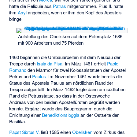
hatte die Reliquie aus
Patras
mitgenommen. Pius II. hatte
ihm
Asyl
angeboten, wenn er ihm den Kopf des Apostels
bringe.
Aufstellung des Obelisken auf dem Petersplatz 1586
mit 900 Arbeitern und 75 Pferden
1460 begannen die Umbauarbeiten mit dem Neubau der
Treppe durch
Isaia da Pisa
. Im März 1461 erhielt
Paolo
Romano
den Marmor für zwei Kolossalstatuen der Apostel
Petrus und
Paulus
. Im November 1461 wurde bereits die
Statue des Apostels Paulus am nördlichen Rand der
Treppe aufgestellt. Im März 1462 folgte dann am südlichen
Rand die Petrusstatue, so dass in der Osterwoche
Andreas von den beiden Apostelfürsten begrüßt werden
konnte. Ergänzt wurde das Bauprogramm durch die
Errichtung einer
Benediktionsloggia
an der Ostseite der
Basilika.
Papst Sixtus V.
ließ 1585 einen
Obelisken
vom Zirkus des