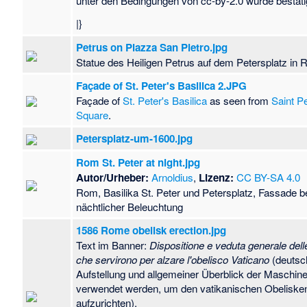
unter den Bedingungen von cc-by-2.0 wurde bestäti
|}
Petrus on Piazza San Pietro.jpg
Statue des Heiligen Petrus auf dem Petersplatz in
Façade of St. Peter's Basilica 2.JPG
Façade of
St. Peter's Basilica
as seen from
Saint Pe
Square
.
Petersplatz-um-1600.jpg
Rom St. Peter at night.jpg
Autor/Urheber:
Arnoldius
,
Lizenz:
CC BY-SA 4.0
Rom, Basilika St. Peter und Petersplatz, Fassade b
nächtlicher Beleuchtung
1586 Rome obelisk erection.jpg
Text im Banner:
Dispositione e veduta generale del
che servirono per alzare l'obelisco Vaticano
(deutsc
Aufstellung und allgemeiner Überblick der Maschine
verwendet werden, um den vatikanischen Obeliske
aufzurichten).