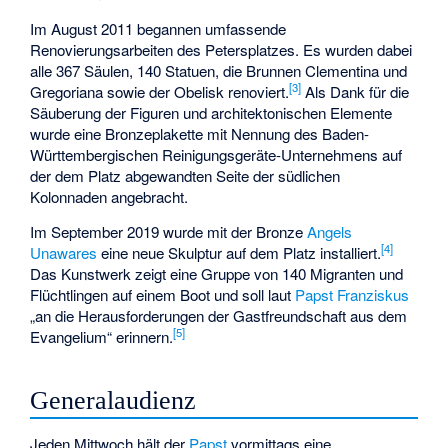
Im August 2011 begannen umfassende
Renovierungsarbeiten des Petersplatzes. Es wurden dabei
alle 367 Säulen, 140 Statuen, die Brunnen Clementina und
[
3
]
Gregoriana sowie der Obelisk renoviert.
Als Dank für die
Säuberung der Figuren und architektonischen Elemente
wurde eine Bronzeplakette mit Nennung des Baden-
Württembergischen Reinigungsgeräte-Unternehmens auf
der dem Platz abgewandten Seite der südlichen
Kolonnaden angebracht.
Im September 2019 wurde mit der Bronze
Angels
[
4
]
Unawares
eine neue Skulptur auf dem Platz installiert.
Das Kunstwerk zeigt eine Gruppe von 140 Migranten und
Flüchtlingen auf einem Boot und soll laut
Papst Franziskus
„an die Herausforderungen der Gastfreundschaft aus dem
[
5
]
Evangelium“ erinnern.
Generalaudienz
Jeden Mittwoch hält der
Papst
vormittags eine