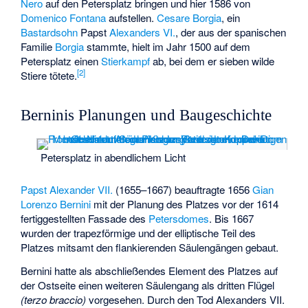
Nero
auf den Petersplatz bringen und hier 1586 von
Domenico Fontana
aufstellen.
Cesare Borgia
, ein
Bastardsohn
Papst
Alexanders VI.
, der aus der spanischen
Familie
Borgia
stammte, hielt im Jahr 1500 auf dem
Petersplatz einen
Stierkampf
ab, bei dem er sieben wilde
[
2
]
Stiere tötete.
Berninis Planungen und Baugeschichte
Petersplatz in abendlichem Licht
Papst Alexander VII.
(1655–1667) beauftragte 1656
Gian
Lorenzo Bernini
mit der Planung des Platzes vor der 1614
fertiggestellten Fassade des
Petersdomes
. Bis 1667
wurden der trapezförmige und der elliptische Teil des
Platzes mitsamt den flankierenden Säulengängen gebaut.
Bernini hatte als abschließendes Element des Platzes auf
der Ostseite einen weiteren Säulengang als dritten Flügel
(terzo braccio)
vorgesehen. Durch den Tod Alexanders VII.