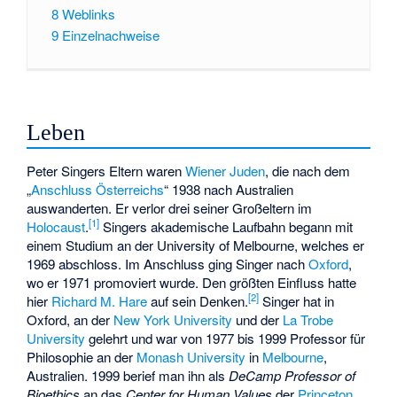
8
Weblinks
9
Einzelnachweise
Leben
Peter Singers Eltern waren
Wiener Juden
, die nach dem
„
Anschluss Österreichs
“ 1938 nach Australien
auswanderten. Er verlor drei seiner Großeltern im
[
1
]
Holocaust
.
Singers akademische Laufbahn begann mit
einem Studium an der University of Melbourne, welches er
1969 abschloss. Im Anschluss ging Singer nach
Oxford
,
wo er 1971 promoviert wurde. Den größten Einfluss hatte
[
2
]
hier
Richard M. Hare
auf sein Denken.
Singer hat in
Oxford, an der
New York University
und der
La Trobe
University
gelehrt und war von 1977 bis 1999 Professor für
Philosophie an der
Monash University
in
Melbourne
,
Australien. 1999 berief man ihn als
DeCamp Professor of
Bioethics
an das
Center for Human Values
der
Princeton