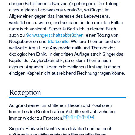
übrigen Betroffenen, etwa von Angehörigen). Die Tötung
eines anderen Lebewesens verstoße, so Singer, im
Allgemeinen gegen das Interesse des Lebewesens,
weiterleben zu wollen, und sei daher in den meisten Fällen
moralisch schlecht. Singer äußert sich in diesem Buch
auch zu
Schwangerschaftsabbrüchen
, einer Tötung von
Neugeborenen und
Sterbehilfe
. Weitere Themen sind die
weltweite Armut, die Asylproblematik und Themen der
ökologischen Ethik. In der dritten Auflage strich Singer das
Kapitel der Asylproblematik, da er dem Thema nach
eigenen Angaben in dem erforderlichen Umfang in einem
einzigen Kapitel nicht ausreichend Rechnung tragen könne.
Rezeption
Aufgrund seiner umstrittenen Thesen und Positionen
kommt es im Kontext seiner Auftritte seit Jahrzehnten
[
9
]
[
10
]
[
11
]
[
12
]
[
13
]
[
14
]
immer wieder zu Protesten.
Singers Ethik wird kontrovers diskutiert und hat auch
außerhalb von philosophischen Fachpublikationen