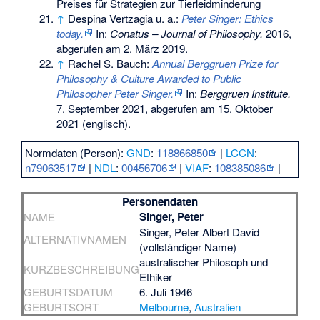
Preises für Strategien zur Tierleidminderung
↑
Despina Vertzagia u. a.:
Peter Singer: Ethics
today.
In:
Conatus – Journal of Philosophy.
2016,
abgerufen am 2. März 2019
.
↑
Rachel S. Bauch:
Annual Berggruen Prize for
Philosophy & Culture Awarded to Public
Philosopher Peter Singer.
In:
Berggruen Institute.
7. September 2021,
abgerufen am 15. Oktober
2021
(englisch).
Normdaten (Person):
GND
:
118866850
|
LCCN
:
n79063517
|
NDL
:
00456706
|
VIAF
:
108385086
|
Personendaten
Singer, Peter
NAME
Singer, Peter Albert David
ALTERNATIVNAMEN
(vollständiger Name)
australischer Philosoph und
KURZBESCHREIBUNG
Ethiker
GEBURTSDATUM
6. Juli 1946
GEBURTSORT
Melbourne
,
Australien