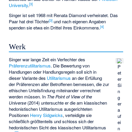
[
3
]
University
.
Singer ist seit 1968 mit Renata Diamond verheiratet. Das
[
3
]
Paar hat drei Töchter
und nach eigenen Angaben
[
4
]
spenden sie etwa ein Drittel ihres Einkommens.
Werk
Singer war lange Zeit ein Verfechter des
Präferenzutilitarismus
. Die Bewertung von
P
Handlungen oder Handlungsregeln soll sich in
et
dieser Variante des
Utilitarismus
an der Erfüllung
er
der Präferenzen aller Betroffenen bemessen, die zur
Si
ethischen Urteilsfindung miteinander verrechnet
n
werden müssen. In
The Point of View of the
g
Universe
(2014) untersuchte er die am klassischen
er
hedonistischen Utilitarismus ausgerichteten
a
Positionen
Henry Sidgwicks
, verteidigte sie
uf
schließlich größtenteils und schloss sich der
ei
hedonistischen Sicht des klassischen Utilitarismus
n