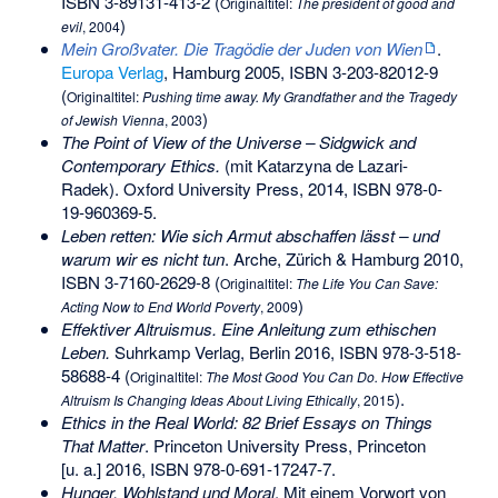
ISBN 3-89131-413-2
(
Originaltitel:
The president of good and
)
evil
, 2004
Mein Großvater. Die Tragödie der Juden von Wien
.
Europa Verlag
, Hamburg 2005,
ISBN 3-203-82012-9
(
Originaltitel:
Pushing time away. My Grandfather and the Tragedy
)
of Jewish Vienna
, 2003
The Point of View of the Universe – Sidgwick and
Contemporary Ethics.
(mit Katarzyna de Lazari-
Radek). Oxford University Press, 2014,
ISBN 978-0-
19-960369-5
.
Leben retten: Wie sich Armut abschaffen lässt – und
warum wir es nicht tun
. Arche, Zürich & Hamburg 2010,
ISBN 3-7160-2629-8
(
Originaltitel:
The Life You Can Save:
)
Acting Now to End World Poverty
, 2009
Effektiver Altruismus. Eine Anleitung zum ethischen
Leben.
Suhrkamp Verlag, Berlin 2016,
ISBN 978-3-518-
58688-4
(
Originaltitel:
The Most Good You Can Do. How Effective
).
Altruism Is Changing Ideas About Living Ethically
, 2015
Ethics in the Real World: 82 Brief Essays on Things
That Matter
. Princeton University Press, Princeton
[u. a.] 2016,
ISBN 978-0-691-17247-7
.
Hunger, Wohlstand und Moral
. Mit einem Vorwort von