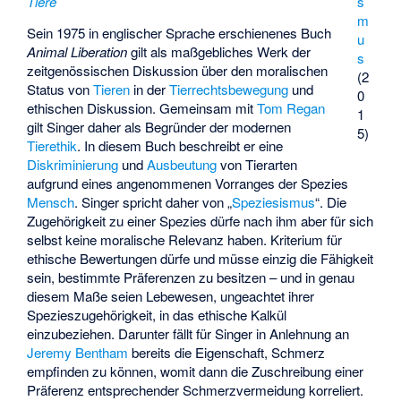
s
Tiere
m
Sein 1975 in englischer Sprache erschienenes Buch
u
Animal Liberation
gilt als maßgebliches Werk der
s
zeitgenössischen Diskussion über den moralischen
(2
Status von
Tieren
in der
Tierrechtsbewegung
und
0
ethischen Diskussion. Gemeinsam mit
Tom Regan
1
gilt Singer daher als Begründer der modernen
5)
Tierethik
. In diesem Buch beschreibt er eine
Diskriminierung
und
Ausbeutung
von Tierarten
aufgrund eines angenommenen Vorranges der Spezies
Mensch
. Singer spricht daher von „
Speziesismus
“. Die
Zugehörigkeit zu einer Spezies dürfe nach ihm aber für sich
selbst keine moralische Relevanz haben. Kriterium für
ethische Bewertungen dürfe und müsse einzig die Fähigkeit
sein, bestimmte Präferenzen zu besitzen – und in genau
diesem Maße seien Lebewesen, ungeachtet ihrer
Spezieszugehörigkeit, in das ethische Kalkül
einzubeziehen. Darunter fällt für Singer in Anlehnung an
Jeremy Bentham
bereits die Eigenschaft, Schmerz
empfinden zu können, womit dann die Zuschreibung einer
Präferenz entsprechender Schmerzvermeidung korreliert.