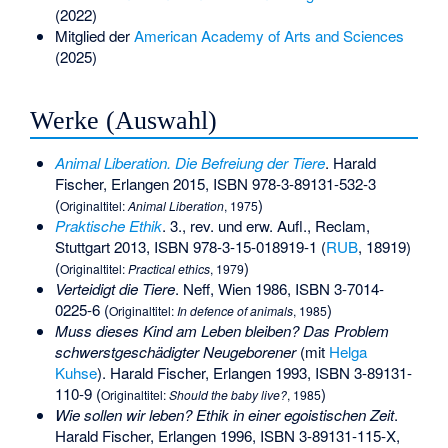
(2022)
Mitglied der
American Academy of Arts and Sciences
(2025)
Werke (Auswahl)
Animal Liberation. Die Befreiung der Tiere
. Harald
Fischer, Erlangen 2015,
ISBN 978-3-89131-532-3
(
)
Originaltitel:
Animal Liberation
, 1975
Praktische Ethik
. 3., rev. und erw. Aufl., Reclam,
Stuttgart 2013,
ISBN 978-3-15-018919-1
(
RUB
, 18919)
(
)
Originaltitel:
Practical ethics
, 1979
Verteidigt die Tiere
. Neff, Wien 1986,
ISBN 3-7014-
0225-6
(
)
Originaltitel:
In defence of animals
, 1985
Muss dieses Kind am Leben bleiben? Das Problem
schwerstgeschädigter Neugeborener
(mit
Helga
Kuhse
). Harald Fischer, Erlangen 1993,
ISBN 3-89131-
110-9
(
)
Originaltitel:
Should the baby live?
, 1985
Wie sollen wir leben? Ethik in einer egoistischen Zeit
.
Harald Fischer, Erlangen 1996,
ISBN 3-89131-115-X
,