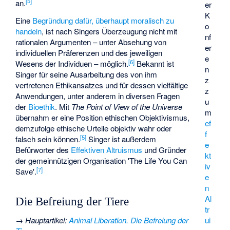
[
5
]
an.
er
K
Eine
Begründung dafür, überhaupt moralisch zu
o
handeln
, ist nach Singers Überzeugung nicht mit
nf
rationalen Argumenten – unter Absehung von
er
individuellen Präferenzen und des jeweiligen
e
[
6
]
Wesens der Individuen – möglich.
Bekannt ist
n
Singer für seine Ausarbeitung des von ihm
z
vertretenen Ethikansatzes und für dessen vielfältige
z
Anwendungen, unter anderem in diversen Fragen
u
der
Bioethik
. Mit
The Point of View of the Universe
m
übernahm er eine Position ethischen Objektivismus,
ef
demzufolge ethische Urteile objektiv wahr oder
f
[
5
]
falsch sein können.
Singer ist außerdem
e
Befürworter des
Effektiven Altruismus
und Gründer
kt
der gemeinnützigen Organisation 'The Life You Can
iv
[
7
]
Save'.
e
n
Al
Die Befreiung der Tiere
tr
ui
→
Hauptartikel
:
Animal Liberation. Die Befreiung der