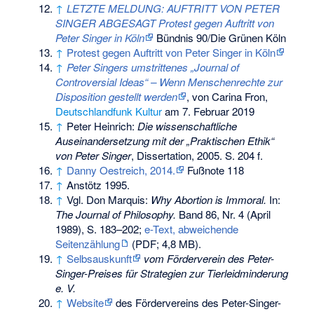
↑
LETZTE MELDUNG: AUFTRITT VON PETER
SINGER ABGESAGT Protest gegen Auftritt von
Peter Singer in Köln
Bündnis 90/Die Grünen Köln
↑
Protest gegen Auftritt von Peter Singer in Köln
↑
Peter Singers umstrittenes „Journal of
Controversial Ideas“ – Wenn Menschenrechte zur
Disposition gestellt werden
, von Carina Fron,
Deutschlandfunk Kultur
am 7. Februar 2019
↑
Peter Heinrich:
Die wissenschaftliche
Auseinandersetzung mit der „Praktischen Ethik“
von Peter Singer
, Dissertation, 2005. S. 204 f.
↑
Danny Oestreich, 2014.
Fußnote 118
↑
Anstötz 1995.
↑
Vgl. Don Marquis:
Why Abortion is Immoral.
In:
The Journal of Philosophy.
Band 86, Nr. 4 (April
1989), S. 183–202;
e-Text, abweichende
Seitenzählung
(PDF; 4,8 MB).
↑
Selbsauskunft
vom Förderverein des Peter-
Singer-Preises für Strategien zur Tierleidminderung
e. V.
↑
Website
des Fördervereins des Peter-Singer-