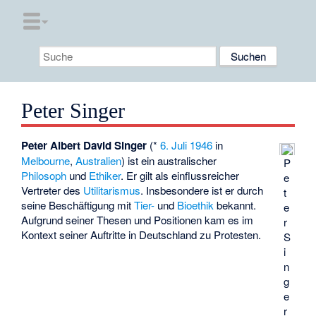
Peter Singer
Peter Albert David Singer
(*
6. Juli
1946
in
Melbourne
,
Australien
) ist ein australischer
P
Philosoph
und
Ethiker
. Er gilt als einflussreicher
e
Vertreter des
Utilitarismus
. Insbesondere ist er durch
t
seine Beschäftigung mit
Tier-
und
Bioethik
bekannt.
e
Aufgrund seiner Thesen und Positionen kam es im
r
Kontext seiner Auftritte in Deutschland zu Protesten.
S
i
n
g
e
r