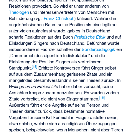
Reaktionen provoziert. So wird er unter anderen von
Theologen
und Interessenvertretern von Menschen mit
Behinderung (vgl.
Franz Christoph
) kritisiert. Während im
angelsächsischen Raum seine Position als eine legitime
unter vielen aufgefasst wurde, gab es in Deutschland
scharfe Reaktionen auf das Buch
Praktische Ethik
und auf
Einladungen Singers nach Deutschland. Befürchtet wurde
insbesondere in Fachzeitschriften der
Sonderpädagogik
ein
„Dammbruch des eigentlich Indiskutablen“ und die
Etablierung der Position Singers als vertretbaren
[
15
]
Standpunkt.
Erhitzte Kontroversen führt Singer selbst
auf aus dem Zusammenhang gerissene Zitate und ein
mangelndes Gesamtverständnis seiner Thesen zurück. In
Writings on an Ethical Life
hat er daher versucht, seine
Ansichten knapp zusammenzufassen. Es wurden zudem
[
16
]
Zitate verbreitet, die nicht von Singer stammen.
Außerdem führt er die Angriffe auf seine Person und
Thesen darauf zurück, dass bestimmte normative
Vorgaben für seine Kritiker nicht in Frage zu stellen seien,
etwa solche, welche sich aus religiösen Überzeugungen
speisen, beispielsweise, wenn Menschen, nicht aber Tieren