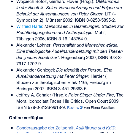
Wojciech Bołoz, Gerhard Höver (Hrsg.):
Utilitarismus
in der Bioethik. Seine Voraussetzungen und Folgen am
Beispiel der Anschauungen von Peter Singer
. LIT (=
Symposion 2), Münster 2002,
ISBN 3-8258-5895-2
.
Wilfried Härle
:
Menschsein in Beziehungen. Studien zur
Rechtfertigungslehre und Anthropologie
. Mohr,
Tübingen 2006,
ISBN 3-16-148754-0
.
Alexander Lohner:
Personalität und Menschenwürde.
Eine theologische Auseinandersetzung mit den Thesen
der „neuen Bioethiker“
. Regensburg 2000,
ISBN 978-3-
7917-1702-9
.
Alexander Schlegel:
Die Identität der Person. Eine
Auseinandersetzung mit Peter Singer
. Herder (=
Studien zur theologischen Ethik 116), Freiburg im
Breisgau 2007,
ISBN 3-451-29393-5
.
Jeffrey A. Schaler (Hrsg.):
Peter Singer Under Fire
, The
Moral Iconoclast Faces His Critics, Open Court 2009,
ISBN 978-0-8126-9618-9
.
Review
von Fiona Woollard
Online verfügbar
Sonderausgabe der Zeitschrift
Aufklärung und Kritik