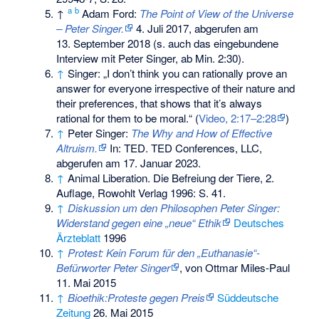
a
b
↑
Adam Ford:
The Point of View of the Universe
– Peter Singer.
4. Juli 2017,
abgerufen am
13. September 2018
(s. auch das eingebundene
Interview mit Peter Singer, ab Min. 2:30).
↑
Singer: „I don’t think you can rationally prove an
answer for everyone irrespective of their nature and
their preferences, that shows that it’s always
rational for them to be moral.“ (
Video, 2:17–2:28
)
↑
Peter Singer:
The Why and How of Effective
Altruism.
In: TED. TED Conferences, LLC,
abgerufen am 17. Januar 2023.
↑
Animal Liberation. Die Befreiung der Tiere, 2.
Auflage, Rowohlt Verlag 1996: S. 41.
↑
Diskussion um den Philosophen Peter Singer:
Widerstand gegen eine „neue“ Ethik
Deutsches
Ärzteblatt
1996
↑
Protest: Kein Forum für den „Euthanasie“-
Befürworter Peter Singer
, von Ottmar Miles-Paul
11. Mai 2015
↑
Bioethik:Proteste gegen Preis
Süddeutsche
Zeitung
26. Mai 2015