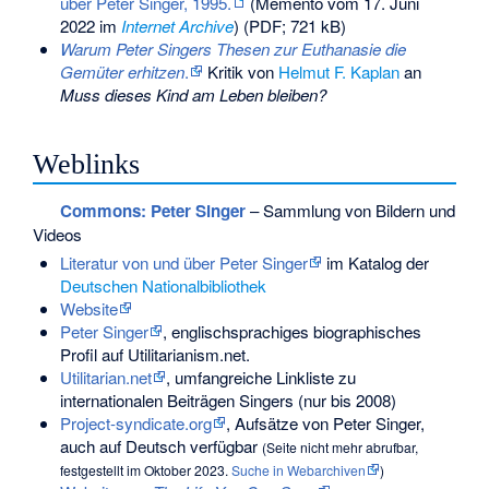
über Peter Singer, 1995.
(
Memento
vom 17. Juni
2022 im
Internet Archive
) (PDF; 721 kB)
Warum Peter Singers Thesen zur Euthanasie die
Gemüter erhitzen
.
Kritik von
Helmut F. Kaplan
an
Muss dieses Kind am Leben bleiben?
Weblinks
Commons
: Peter Singer
– Sammlung von Bildern und
Videos
Literatur von und über Peter Singer
im Katalog der
Deutschen Nationalbibliothek
Website
Peter Singer
, englischsprachiges biographisches
Profil auf Utilitarianism.net.
Utilitarian.net
, umfangreiche Linkliste zu
internationalen Beiträgen Singers (nur bis 2008)
Project-syndicate.org
, Aufsätze von Peter Singer,
auch auf Deutsch verfügbar
(
Seite nicht mehr abrufbar
,
festgestellt im Oktober 2023.
Suche in Webarchiven
)