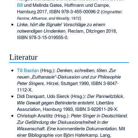
Bill
und Melinda Gates, Hoffmann und Campe,
Hamburg 2017,
ISBN 978-3-455-00096-2
(
Originaltitel:
)
Famine, Affluence, and Morality
, 1972
Linke, hört die Signale! Vorschläge zu einem
notwendigen Umdenken.
Reclam, Ditzingen 2018,
ISBN 978-3-15-019555-0
.
Literatur
Till Bastian
(Hrsg.):
Denken, schreiben, töten. Zur
neuen „Euthanasie“-Diskussion und zur Philosophie
Peter Singers
. Hirzel, Stuttgart 1990,
ISBN 3-8047-
1112-X
.
Didi Danquart, Udo Sierck (Hrsg.):
Der Pannwitzblick.
Wie Gewalt gegen Behinderte entsteht
. Libertäre
Assoziation, Hamburg 1993,
ISBN 3-922611-29-X
.
Christoph Anstötz (Hrsg.):
Peter Singer in Deutschland.
Zur Gefährdung der Diskussionsfreiheit in der
Wissenschaft. Eine kommentierte Dokumentation.
Mit
einer Bibliographie von Björn Haferkamp. Lang,