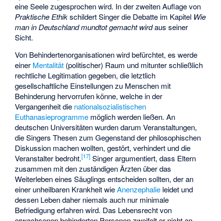
eine Seele zugesprochen wird. In der zweiten Auflage von
Praktische Ethik
schildert Singer die Debatte im Kapitel
Wie
man in Deutschland mundtot gemacht wird
aus seiner
Sicht.
Von Behindertenorganisationen wird befürchtet, es werde
einer
Mentalität
(politischer) Raum und mitunter schließlich
rechtliche Legitimation gegeben, die letztlich
gesellschaftliche Einstellungen zu Menschen mit
Behinderung hervorrufen könne, welche in der
Vergangenheit die
nationalsozialistischen
Euthanasieprogramme
möglich werden ließen. An
deutschen Universitäten wurden darum Veranstaltungen,
die Singers Thesen zum Gegenstand der philosophischen
Diskussion machen wollten, gestört, verhindert und die
[
17
]
Veranstalter bedroht.
Singer argumentiert, dass Eltern
zusammen mit den zuständigen Ärzten über das
Weiterleben eines Säuglings entscheiden sollten, der an
einer unheilbaren Krankheit wie
Anenzephalie
leidet und
dessen Leben daher niemals auch nur minimale
Befriedigung erfahren wird. Das Lebensrecht von
erwachsenen behinderten Personen zweifelt er nicht an.