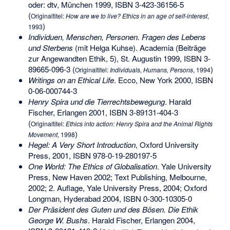
oder: dtv, München 1999,
ISBN 3-423-36156-5
(
Originaltitel:
How are we to live? Ethics in an age of self-interest
,
)
1993
Individuen, Menschen, Personen. Fragen des Lebens
und Sterbens
(mit Helga Kuhse). Academia (Beiträge
zur Angewandten Ethik, 5), St. Augustin 1999,
ISBN 3-
89665-096-3
(
)
Originaltitel:
Individuals, Humans, Persons
, 1994
Writings on an Ethical Life
. Ecco, New York 2000,
ISBN
0-06-000744-3
Henry Spira und die Tierrechtsbewegung
. Harald
Fischer, Erlangen 2001,
ISBN 3-89131-404-3
(
Originaltitel:
Ethics into action: Henry Spira and the Animal Rights
)
Movement
, 1998
Hegel: A Very Short Introduction
, Oxford University
Press, 2001,
ISBN 978-0-19-280197-5
One World: The Ethics of Globalisation
. Yale University
Press, New Haven 2002; Text Publishing, Melbourne,
2002; 2. Auflage, Yale University Press, 2004; Oxford
Longman, Hyderabad 2004,
ISBN 0-300-10305-0
Der Präsident des Guten und des Bösen. Die Ethik
George W. Bushs
. Harald Fischer, Erlangen 2004,