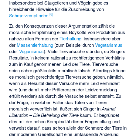
Insbesondere bei Säugetieren und Vögeln gebe es
hinreichende Hinweise für die Zuschreibung von
[
8
]
Schmerzempfinden
.
Zu den Konsequenzen dieser Argumentation zählt die
moralische Empfehlung eines Boykotts von Produkten aus
nahezu allen Formen der
Tierhaltung
, insbesondere aber
der
Massentierhaltung
(zum Beispiel durch
Vegetarismus
oder
Veganismus
). Viele Tierversuche stünden, so Singers
Resultate, in keinem rational zu rechtfertigenden Verhältnis
zum in Kauf genommenen Leid der Tiere. Tierversuche
seien daher größtenteils moralisch falsch. Allerdings könne
es moralisch gerechtfertigte Tierversuche geben, nämlich,
wenn als Resultat dieser Versuche mehr Leid verhindert
wird (und damit mehr Präferenzen der Leidvermeidung
erfüllt werden) als durch die Versuche selbst entsteht. Zu
der Frage, in welchen Fällen das Töten von Tieren
moralisch verwerflich ist, äußert sich Singer in
Animal
Liberation – Die Befreiung der Tiere
kaum. Er begründet
dies mit der hohen Komplexität dieser Fragestellung und
verweist darauf, dass schon allein der Schmerz der Tiere in
der modernen Gesellschaft eine umfassende Änderung