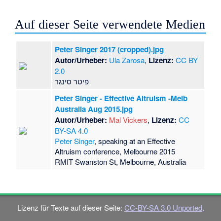
Auf dieser Seite verwendete Medien
Peter Singer 2017 (cropped).jpg
Autor/Urheber:
Ula Zarosa
,
Lizenz:
CC BY
2.0
פיטר סינגר
Peter Singer - Effective Altruism -Melb
Australia Aug 2015.jpg
Autor/Urheber:
Mal Vickers
,
Lizenz:
CC
BY-SA 4.0
Peter Singer
, speaking at an Effective
Altruism conference, Melbourne 2015
RMIT Swanston St, Melbourne, Australia
Lizenz für Texte auf dieser Seite:
CC-BY-SA 3.0 Unported
.