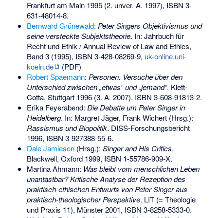
Frankfurt am Main 1995 (2. unver. A. 1997),
ISBN 3-
631-48014-8
.
Bernward Grünewald
:
Peter Singers Objektivismus und
seine versteckte Subjektstheorie
. In: Jahrbuch für
Recht und Ethik / Annual Review of Law and Ethics,
Band 3 (1995),
ISBN 3-428-08269-9
,
uk-online.uni-
koeln.de
(PDF)
Robert Spaemann
:
Personen. Versuche über den
Unterschied zwischen „etwas“ und „jemand“
. Klett-
Cotta, Stuttgart 1996 (3. A. 2007),
ISBN 3-608-91813-2
.
Erika Feyerabend:
Die Debatte um Peter Singer in
Heidelberg
. In: Margret Jäger, Frank Wichert (Hrsg.):
Rassismus und Biopolitik
. DISS-Forschungsbericht
1996,
ISBN 3-927388-55-6
.
Dale Jamieson
(Hrsg.):
Singer and His Critics
.
Blackwell, Oxford 1999,
ISBN 1-55786-909-X
.
Martina Ahmann:
Was bleibt vom menschlichen Leben
unantastbar? Kritische Analyse der Rezeption des
praktisch-ethischen Entwurfs von Peter Singer aus
praktisch-theologischer Perspektive
. LIT (= Theologie
und Praxis 11), Münster 2001,
ISBN 3-8258-5333-0
.