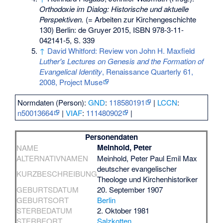
Orthodoxie im Dialog: Historische und aktuelle
Perspektiven.
(= Arbeiten zur Kirchengeschichte
130) Berlin: de Gruyer 2015,
ISBN 978-3-11-
042141-5
, S. 339
↑
David Whitford: Review von John H. Maxfield
Luther's Lectures on Genesis and the Formation of
Evangelical Identity
, Renaissance Quarterly 61,
2008, Project Muse
Normdaten (Person):
GND
:
118580191
|
LCCN
:
n50013664
|
VIAF
:
111480902
|
Personendaten
Meinhold, Peter
NAME
ALTERNATIVNAMEN
Meinhold, Peter Paul Emil Max
deutscher evangelischer
KURZBESCHREIBUNG
Theologe und Kirchenhistoriker
GEBURTSDATUM
20. September 1907
GEBURTSORT
Berlin
STERBEDATUM
2. Oktober 1981
STERBEORT
Salzkotten