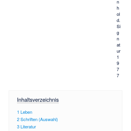
n
h
ol
d.
Si
g
n
at
ur
1
9
7
7
Inhaltsverzeichnis
1
Leben
2
Schriften (Auswahl)
3
Literatur