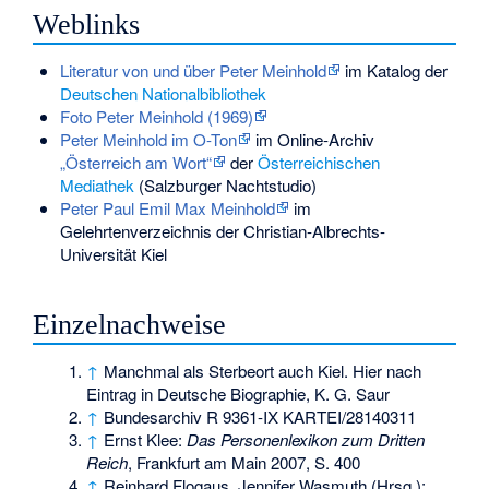
Weblinks
Literatur von und über Peter Meinhold
im Katalog der
Deutschen Nationalbibliothek
Foto Peter Meinhold (1969)
Peter Meinhold im O-Ton
im Online-Archiv
„Österreich am Wort“
der
Österreichischen
Mediathek
(Salzburger Nachtstudio)
Peter Paul Emil Max Meinhold
im
Gelehrtenverzeichnis der Christian-Albrechts-
Universität Kiel
Einzelnachweise
↑
Manchmal als Sterbeort auch Kiel. Hier nach
Eintrag in Deutsche Biographie, K. G. Saur
↑
Bundesarchiv R 9361-IX KARTEI/28140311
↑
Ernst Klee:
Das Personenlexikon zum Dritten
Reich
, Frankfurt am Main 2007, S. 400
↑
Reinhard Flogaus, Jennifer Wasmuth (Hrsg.):