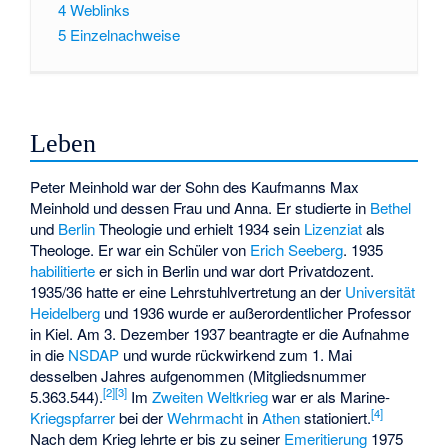
4
Weblinks
5
Einzelnachweise
Leben
Peter Meinhold war der Sohn des Kaufmanns Max
Meinhold und dessen Frau und Anna. Er studierte in
Bethel
und
Berlin
Theologie und erhielt 1934 sein
Lizenziat
als
Theologe. Er war ein Schüler von
Erich Seeberg
. 1935
habilitierte
er sich in Berlin und war dort Privatdozent.
1935/36 hatte er eine Lehrstuhlvertretung an der
Universität
Heidelberg
und 1936 wurde er außerordentlicher Professor
in Kiel. Am 3. Dezember 1937 beantragte er die Aufnahme
in die
NSDAP
und wurde rückwirkend zum 1. Mai
desselben Jahres aufgenommen (Mitgliedsnummer
[
2
]
[
3
]
5.363.544).
Im
Zweiten Weltkrieg
war er als Marine-
[
4
]
Kriegspfarrer
bei der
Wehrmacht
in
Athen
stationiert.
Nach dem Krieg lehrte er bis zu seiner
Emeritierung
1975