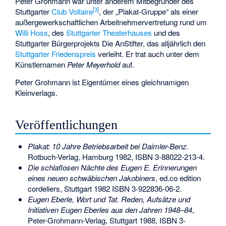
Peter Grohmann war unter anderem Mitbegründer des
[3]
Stuttgarter
Club Voltaire
, der „Plakat-Gruppe“ als einer
außergewerkschaftlichen Arbeitnehmervertretung rund um
Willi Hoss
, des
Stuttgarter Theaterhauses
und des
Stuttgarter Bürgerprojekts Die AnStifter, das alljährlich den
Stuttgarter Friedenspreis
verleiht. Er trat auch unter dem
Künstlernamen
Peter Meyerhold
auf.
Peter Grohmann ist Eigentümer eines gleichnamigen
Kleinverlags.
Veröffentlichungen
Plakat: 10 Jahre Betriebsarbeit bei Daimler-Benz.
Rotbuch-Verlag, Hamburg 1982,
ISBN 3-88022-213-4
.
Die schlaflosen Nächte des Eugen E. Erinnerungen
eines neuen schwäbischen Jakobiners
, ed.co edition
cordeliers, Stuttgart 1982
ISBN 3-922836-06-2
.
Eugen Eberle, Wort und Tat. Reden, Aufsätze und
Initiativen Eugen Eberles aus den Jahren 1948–84
,
Peter-Grohmann-Verlag, Stuttgart 1988,
ISBN 3-