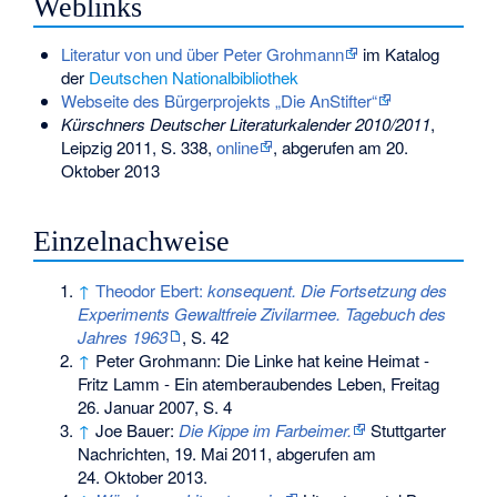
Weblinks
Literatur von und über Peter Grohmann
im Katalog
der
Deutschen Nationalbibliothek
Webseite des Bürgerprojekts „Die AnStifter“
Kürschners Deutscher Literaturkalender 2010/2011
,
Leipzig 2011, S. 338,
online
, abgerufen am 20.
Oktober 2013
Einzelnachweise
↑
Theodor Ebert:
konsequent. Die Fortsetzung des
Experiments Gewaltfreie Zivilarmee. Tagebuch des
Jahres 1963
, S. 42
↑
Peter Grohmann: Die Linke hat keine Heimat -
Fritz Lamm - Ein atemberaubendes Leben, Freitag
26. Januar 2007, S. 4
↑
Joe Bauer:
Die Kippe im Farbeimer.
Stuttgarter
Nachrichten, 19. Mai 2011,
abgerufen am
24. Oktober 2013
.