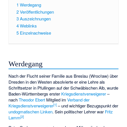
1
Werdegang
2
Veröffentlichungen
3
Auszeichnungen
4
Weblinks
5
Einzelnachweise
Werdegang
Nach der Flucht seiner Familie aus Breslau (Wrocław) über
Dresden in den Westen absolvierte er eine Lehre als
Schriftsetzer in Pfullingen auf der Schwäbischen Alb, wurde
Baden-Württembergs erster
Kriegsdienstverweigerer
–
nach
Theodor Ebert
Mitglied im
Verband der
[1]
Kriegsdienstverweigerer
– und wichtiger Bezugspunkt der
undogmatischen Linken
. Sein politischer Lehrer war
Fritz
[2]
Lamm