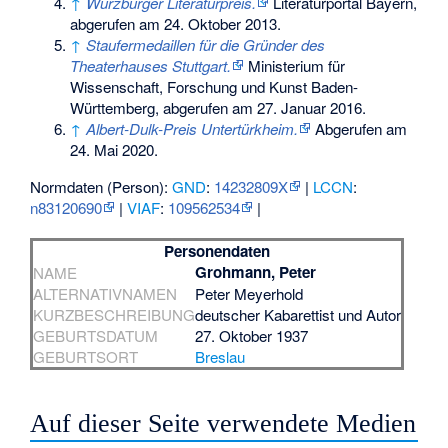
↑
Würzburger Literaturpreis.
Literaturportal Bayern,
abgerufen am 24. Oktober 2013
.
↑
Staufermedaillen für die Gründer des
Theaterhauses Stuttgart.
Ministerium für
Wissenschaft, Forschung und Kunst Baden-
Württemberg,
abgerufen am 27. Januar 2016
.
↑
Albert-Dulk-Preis Untertürkheim.
Abgerufen am
24. Mai 2020
.
Normdaten (Person):
GND
:
14232809X
|
LCCN
:
n83120690
|
VIAF
:
109562534
|
Personendaten
Grohmann, Peter
NAME
ALTERNATIVNAMEN
Peter Meyerhold
KURZBESCHREIBUNG
deutscher Kabarettist und Autor
GEBURTSDATUM
27. Oktober 1937
GEBURTSORT
Breslau
Auf dieser Seite verwendete Medien