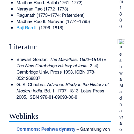
m
Madhav Rao I. Ballal
(1761–1772)
1
Narayan Rao
(1772–1773)
8
Ragunath
(1773–1774; Prätendent)
0
Madhav Rao II. Narayan
(1774–1795)
0
Baji Rao II.
(1796–1818)
Literatur
P
e
Stewart Gordon:
The Marathas. 1600–1818
(=
s
The New Cambridge History of India.
2, 4).
h
Cambridge Univ. Press 1993,
ISBN 978-
w
0521268837
a
G. S. Chhabra:
Advance Study in the History of
M
Modern India.
Bd. 1: 1707–1813, Lotus Press
a
2005,
ISBN 978-81-89093-06-8
d
h
a
Weblinks
vr
a
Commons
: Peshwa dynasty
– Sammlung von
o