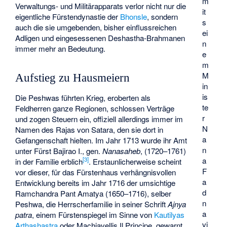
m
Verwaltungs- und Militärapparats verlor nicht nur die
it
eigentliche Fürstendynastie der
Bhonsle
, sondern
s
auch die sie umgebenden, bisher einflussreichen
ei
Adligen und eingesessenen
Deshastha
-Brahmanen
n
immer mehr an Bedeutung.
e
m
M
Aufstieg zu Hausmeiern
in
is
Die Peshwas führten Krieg, eroberten als
te
Feldherren ganze Regionen, schlossen Verträge
r
und zogen Steuern ein, offiziell allerdings immer im
N
Namen des Rajas von Satara, den sie dort in
a
Gefangenschaft hielten. Im Jahr 1713 wurde ihr Amt
n
unter Fürst
Bajirao I.
, gen.
Nanasaheb
, (1720–1761)
a
[3]
in der Familie erblich
. Erstaunlicherweise scheint
F
vor dieser, für das Fürstenhaus verhängnisvollen
a
Entwicklung bereits im Jahr 1716 der umsichtige
d
Ramchandra Pant Amatya
(1650–1716), selber
n
Peshwa, die Herrscherfamilie in seiner Schrift
Ajnya
a
patra
, einem Fürstenspiegel im Sinne von
Kautilyas
vi
Arthashastra
oder Machiavellis
Il Principe
, gewarnt