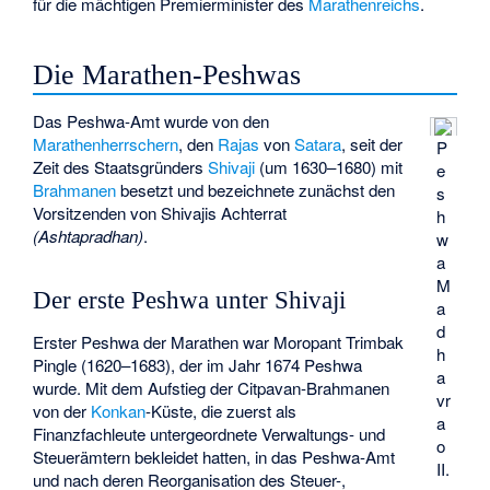
für die mächtigen Premierminister des
Marathenreichs
.
Die Marathen-Peshwas
Das Peshwa-Amt wurde von den
Marathenherrschern
, den
Rajas
von
Satara
, seit der
P
Zeit des Staatsgründers
Shivaji
(um 1630–1680) mit
e
Brahmanen
besetzt und bezeichnete zunächst den
s
Vorsitzenden von Shivajis Achterrat
h
(Ashtapradhan)
.
w
a
M
Der erste Peshwa unter Shivaji
a
d
Erster Peshwa der Marathen war Moropant Trimbak
h
Pingle (1620–1683), der im Jahr 1674 Peshwa
a
wurde. Mit dem Aufstieg der
Citpavan
-Brahmanen
vr
von der
Konkan
-Küste, die zuerst als
a
Finanzfachleute untergeordnete Verwaltungs- und
o
Steuerämtern bekleidet hatten, in das Peshwa-Amt
II.
und nach deren Reorganisation des Steuer-,