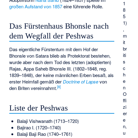
1
großen Aufstand von 1857
eine führende Rolle.
8
5
1)
Das Fürstenhaus Bhonsle nach
,
dem Wegfall der Peshwas
m
it
br
Das eigentliche Fürstentum mit dem Hof der
iti
Bhonsle von Satara blieb als Protektorat bestehen,
s
wurde aber nach dem Tod des letzten (adoptierten)
c
Rajas,
Appa Saheb Bhonsle III.
(1802–1848, reg.
h
1839–1848), der keine männlichen Erben besaß, als
e
erster Heimfall gemäß der
Doctrine of Lapse
von
n
[8]
den Briten vereinnahmt.
O
ffi
zi
Liste der Peshwas
er
e
Balaji Vishwanath
(1713–1720)
n,
Bajirao I.
(1720–1740)
u
Balaji Baji Rao
(1740–1761)