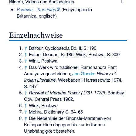
I.
Bildern, Videos und Audiodateien
Peshwa – Kurzinfos
(Encyclopaedia
Britannica, englisch)
Einzelnachweise
↑
Balfour, Cyclopaedia Bd.III, S. 190
↑
Eaton, Deccan, S. 185; Wink, Peshwa, S. 300
↑
Wink, Peshwa
↑
Das Werk wird traditionell Ramchandra Pant
Amatya zugeschrieben;
Jan Gonda
:
History of
Indian Literature
. Wiesbaden : Harrassowitz 1974.
S. 447
↑
Revival of Maratha Power (1761-1772)
. Bombay :
Gov. Central Press 1962.
↑
Wink, Peshwa
↑
Mehra, Dictionary S. 64–66
↑
Die Nebenlinie der Bhonsle-Marathen von
Kolhapur blieb dagegen bis zur indischen
Unabhängigkeit bestehen.