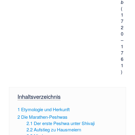
b
(
1
7
2
0
–
1
7
6
1
)
Inhaltsverzeichnis
1
Etymologie und Herkunft
2
Die Marathen-Peshwas
2.1
Der erste Peshwa unter Shivaji
2.2
Aufstieg zu Hausmeiern