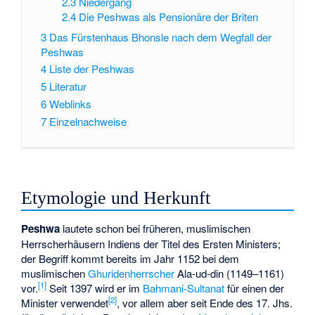
2.3
Niedergang
2.4
Die Peshwas als Pensionäre der Briten
3
Das Fürstenhaus Bhonsle nach dem Wegfall der
Peshwas
4
Liste der Peshwas
5
Literatur
6
Weblinks
7
Einzelnachweise
Etymologie und Herkunft
Peshwa
lautete schon bei früheren, muslimischen
Herrscherhäusern Indiens der Titel des Ersten Ministers;
der Begriff kommt bereits im Jahr 1152 bei dem
muslimischen
Ghuridenherrscher
Ala-ud-din
(1149–1161)
[1]
vor.
Seit 1397 wird er im
Bahmani-Sultanat
für einen der
[2]
Minister verwendet
, vor allem aber seit Ende des 17. Jhs.