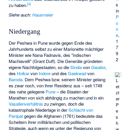
s
[4]
zu haben.
in
Siehe auch
:
Hausmeier
P
u
n
Niedergang
e
,
1
Der Peshwa in Pune wurde gegen Ende des
7
Jahrhunderts selbst zu einer Marionette mächtiger
9
Minister wie
Nana Fadnavis
, des "indischen
2
Machiavelli" (Grant Duff). Die Generäle gründeten
eigene Nachfolgestaaten, so die
Sindia
von
Gwalior
,
des
Holkar
von
Indore
und des
Gaekwad
von
Baroda
. Dem Peshwa bzw. seinem Minister gelang
L
es zwar noch, von ihrer Residenz aus – seit 1749
et
das nahe gelegene
Pune
– die Staaten der
zt
Marathen von sich abhängig zu machen und in ein
er
Vasallenverhältnis
zu zwingen, doch die
P
katastrophale Niederlage in der
Schlacht von
e
Panipat
gegen die Afghanen (1761) bedeutete das
s
Scheitern ihrer militärischen und politischen
h
Strategie, auch wenn es unter der Regierung von
w