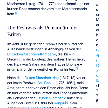
Madhavrao I. (reg. 1761–1772) noch einmal zu einer
a
kurzen Renaissance der vereinten Marathenmacht
d
[5]
kam.
er
M
ar
Die Peshwas als Pensionäre der
at
Briten
h
e
Im Jahr 1802 geriet der Peshwa bei den internen
n,
Auseinandersetzungen in Abhängigkeit von der
B
Britischen Ostindien-Kompanie
, die ihn – in
aj
Unkenntnis der Existenz des wahren Herrschers,
i
des Raja von Satara aus dem Hause Bhonsle –
R
[6]
irrtümlich für den eigentlichen König hielten.
a
o
Nach dem
Dritten Marathenkrieg
(1817–18) verlor
II.
der letzte Peshwa,
Baji Rao II.
(1775–1851), sein
(1
Amt, nahm aber von den Briten eine jährliche Rente
7
an und verlebte seine letzten drei Lebensjahrzehnte
7
als Pensionär der
Ostindienkompanie
unter den
5
[7]
Augen der Briten in
Bithur
bei
Kanpur
. Sein
–
Adoptivsohn
Nana Sahib
(1824–1857) spielte im