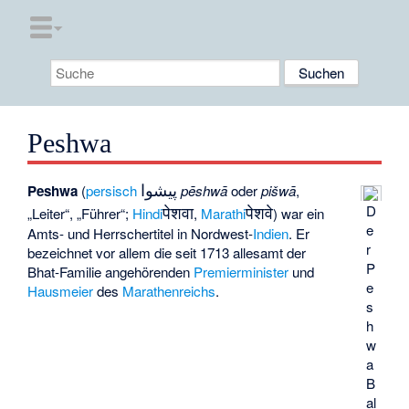
Peshwa
پیشوا
Peshwa
(
persisch
pēshwā
oder
pišwā
,
पेशवा
पेशवे
D
„Leiter“, „Führer“;
Hindi
,
Marathi
) war ein
e
Amts- und Herrschertitel in Nordwest-
Indien
. Er
r
bezeichnet vor allem die seit 1713 allesamt der
P
Bhat-Familie
angehörenden
Premierminister
und
e
Hausmeier
des
Marathenreichs
.
s
h
w
a
B
al