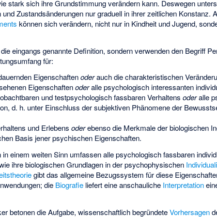
ie stark sich ihre Grundstimmung verändern kann. Deswegen unters
 und Zustandsänderungen nur graduell in ihrer zeitlichen Konstanz. 
ments
können sich verändern, nicht nur in Kindheit und Jugend, sonde
n die eingangs genannte Definition, sondern verwenden den Begriff Pe
tungsumfang für:
rdauernden Eigenschaften
oder
auch die charakteristischen Veränder
esehenen Eigenschaften
oder
alle psychologisch interessanten individ
eobachtbaren und testpsychologisch fassbaren Verhaltens
oder
alle 
son, d. h. unter Einschluss der subjektiven Phänomene der Bewusst
erhaltens und Erlebens
oder
ebenso die Merkmale der biologischen Indiv
chen Basis jener psychischen Eigenschaften.
 in einem weiten Sinn umfassen alle psychologisch fassbaren individ
wie ihre biologischen Grundlagen in der psychophysischen
Individuali
itstheorie
gibt das allgemeine Bezugssystem für diese Eigenschafte
Anwendungen; die
Biografie
liefert eine anschauliche
Interpretation
ein
iker betonen die Aufgabe, wissenschaftlich begründete
Vorhersagen
de