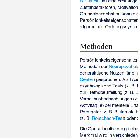
B. Cattell
, um eine breit ang
Zustandsfaktoren, Motivatio
Grundeigenschaften konnte a
Persönlichkeitseigenschaften
allgemeines Ordnungssystem 
Methoden
Persönlichkeitseigenschaft
Methoden der
Neuropsychol
der praktische Nutzen für e
Center
) gesprochen. Als typ
psychologische Tests (z. B. I
zur Fremdbeurteilung (z. B. 
Verhaltensbeobachtungen (z. 
Aktivität), experimentelle E
Parameter (z. B. Blutdruck,
(z. B.
Rorschach-Test
) oder 
Die Operationalisierung bei 
Merkmal wird in verschiedene