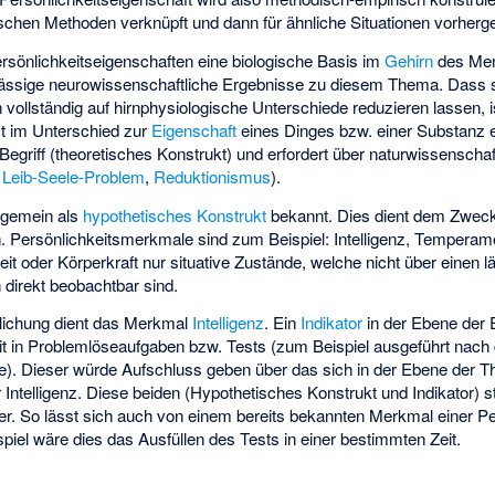
ischen Methoden verknüpft und dann für ähnliche Situationen vorher
Persönlichkeitseigenschaften eine biologische Basis im
Gehirn
des Men
rlässige neurowissenschaftliche Ergebnisse zu diesem Thema. Dass 
 vollständig auf hirnphysiologische Unterschiede reduzieren lassen, i
st im Unterschied zur
Eigenschaft
eines Dinges bzw. einer Substanz 
egriff (theoretisches Konstrukt) und erfordert über naturwissenschaft
.
Leib-Seele-Problem
,
Reduktionismus
).
llgemein als
hypothetisches Konstrukt
bekannt. Dies dient dem Zwec
. Persönlichkeitsmerkmale sind zum Beispiel: Intelligenz, Temperame
 oder Körperkraft nur situative Zustände, welche nicht über einen 
direkt beobachtbar sind.
ulichung dient das Merkmal
Intelligenz
. Ein
Indikator
in der Ebene der
eit in Problemlöseaufgaben bzw. Tests (zum Beispiel ausgeführt nach 
e
). Dieser würde Aufschluss geben über das sich in der Ebene der T
 Intelligenz. Diese beiden (Hypothetisches Konstrukt und Indikator) s
. So lässt sich auch von einem bereits bekannten Merkmal einer Per
piel wäre dies das Ausfüllen des Tests in einer bestimmten Zeit.