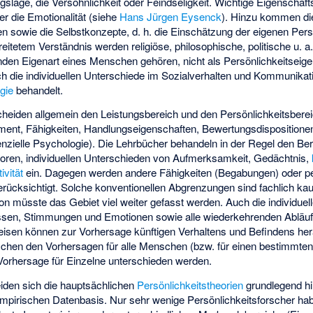
lage, die Versöhnlichkeit oder Feindseligkeit. Wichtige Eigenschaftsb
er die Emotionalität (siehe
Hans Jürgen Eysenck
). Hinzu kommen d
en sowie die Selbstkonzepte, d. h. die Einschätzung der eigenen Per
itetem Verständnis werden religiöse, philosophische, politische u. 
rnden Eigenart eines Menschen gehören, nicht als Persönlichkeitsei
ch die individuellen Unterschiede im Sozialverhalten und Kommunikatio
gie
behandelt.
cheiden allgemein den Leistungsbereich und den Persönlichkeitsbere
rament, Fähigkeiten, Handlungseigenschaften, Bewertungsdisposition
enzielle Psychologie
). Die Lehrbücher behandeln in der Regel den Be
ktoren, individuellen Unterschieden von Aufmerksamkeit, Gedächtnis,
ivität
ein. Dagegen werden andere Fähigkeiten (Begabungen) oder pe
ücksichtigt. Solche konventionellen Abgrenzungen sind fachlich k
tion müsste das Gebiet viel weiter gefasst werden. Auch die individu
issen, Stimmungen und Emotionen sowie alle wiederkehrenden Abläufe
eisen können zur Vorhersage künftigen Verhaltens und Befindens h
hen den Vorhersagen für alle Menschen (bzw. für einen bestimmten 
 Vorhersage für Einzelne unterschieden werden.
den sich die hauptsächlichen
Persönlichkeitstheorien
grundlegend hin
empirischen Datenbasis. Nur sehr wenige Persönlichkeitsforscher ha