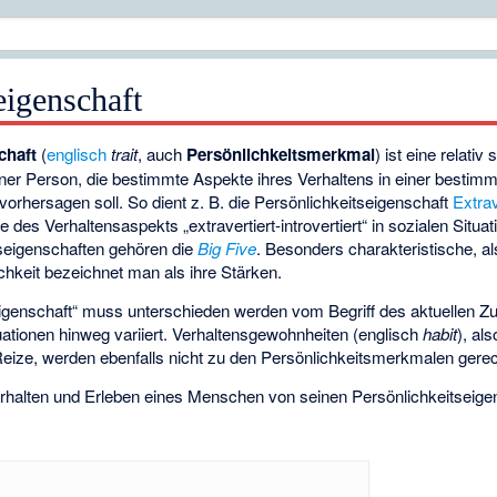
eigenschaft
chaft
(
englisch
trait
, auch
Persönlichkeitsmerkmal
) ist eine relativ s
iner Person, die bestimmte Aspekte ihres Verhaltens in einer bestim
vorhersagen soll. So dient z. B. die Persönlichkeitseigenschaft
Extra
des Verhaltensaspekts „extravertiert-introvertiert“ in sozialen Situa
seigenschaften gehören die
Big Five
. Besonders charakteristische, als
chkeit bezeichnet man als ihre Stärken.
seigenschaft“ muss unterschieden werden vom Begriff des aktuellen Z
tuationen hinweg variiert. Verhaltensgewohnheiten (englisch
habit
), als
Reize, werden ebenfalls nicht zu den Persönlichkeitsmerkmalen gere
rhalten und Erleben eines Menschen von seinen Persönlichkeitseig