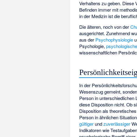
Verhaltens zu geben. Diese 
Befinden immer mit methodis
in der Medizin ist die beruf
Die älteren, noch von der
Ch
ausgerichtet. Zunehmend w
aus der
Psychophysiologie
u
Psychologie,
psychologische
wissenschaftlichen Persönli
Persönlichkeitsei
In der Persönlichkeitsforschu
Wesenszug gemeint, sondern e
Person in unterschiedlichen L
diese Disposition nicht. Ob 
Disposition als theoretische
Person in ähnlichen Situation
gültiger
und
zuverlässiger
We
Indikatoren wie Testaufgabe
psychologische Begriff einer