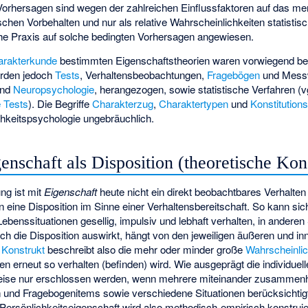
Vorhersagen sind wegen der zahlreichen Einflussfaktoren auf das me
chen Vorbehalten und nur als relative Wahrscheinlichkeiten statisti
liche Praxis auf solche bedingten Vorhersagen angewiesen.
arakterkunde
bestimmten Eigenschaftstheorien waren vorwiegend b
urden jedoch
Tests
, Verhaltensbeobachtungen,
Fragebögen
und Messw
nd
Neuropsychologie
, herangezogen, sowie statistische Verfahren (vgl
 Tests
). Die Begriffe
Charakterzug
,
Charaktertypen
und
Konstitution
chkeitspsychologie ungebräuchlich.
genschaft als Disposition (theoretische Kon
ng ist mit
Eigenschaft
heute nicht ein direkt beobachtbares Verhalten
ine Disposition im Sinne einer Verhaltensbereitschaft. So kann sich 
ebenssituationen gesellig, impulsiv und lebhaft verhalten, in anderen 
sich die Disposition auswirkt, hängt von den jeweiligen äußeren und i
s
Konstrukt
beschreibt also die mehr oder minder große
Wahrscheinlic
en erneut so verhalten (befinden) wird. Wie ausgeprägt die individuelle
ise nur erschlossen werden, wenn mehrere miteinander zusammenh
n und Fragebogenitems sowie verschiedene Situationen berücksichtig
 Persönlichkeitseigenschaft wird also methodisch-empirisch konstruie