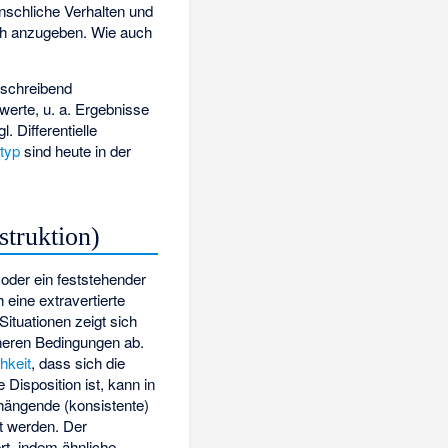
nschliche Verhalten und
sch anzugeben. Wie auch
eschreibend
erte, u. a. Ergebnisse
. Differentielle
styp
sind heute in der
struktion)
 oder ein feststehender
eine extravertierte
Situationen zeigt sich
nneren Bedingungen ab.
hkeit
, dass sich die
 Disposition ist, kann in
ängende (konsistente)
t werden. Der
rt, indem ähnliche