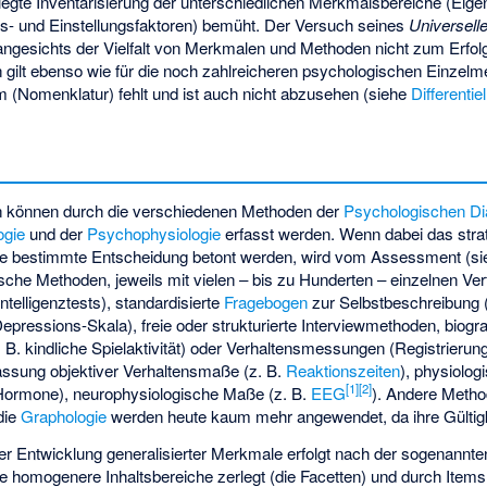
elegte Inventarisierung der unterschiedlichen Merkmalsbereiche (Eige
ns- und Einstellungsfaktoren) bemüht. Der Versuch seines
Universell
ngesichts der Vielfalt von Merkmalen und Methoden nicht zum Erfolg 
 gilt ebenso wie für die noch zahlreicheren psychologischen Einzelm
(Nomenklatur) fehlt und ist auch nicht abzusehen (siehe
Differentie
en können durch die verschiedenen Methoden der
Psychologischen Di
ogie
und der
Psychophysiologie
erfasst werden. Wenn dabei das str
ine bestimmte Entscheidung betont werden, wird vom Assessment (s
ische Methoden, jeweils mit vielen – bis zu Hunderten – einzelnen Ver
ntelligenztests), standardisierte
Fragebogen
zur Selbstbeschreibung (
Depressions-Skala), freie oder strukturierte Interviewmethoden, biogr
B. kindliche Spielaktivität) oder Verhaltensmessungen (Registrierung
rfassung objektiver Verhaltensmaße (z. B.
Reaktionszeiten
), physiolo
[
1
]
[
2
]
 Hormone), neurophysiologische Maße (z. B.
EEG
). Andere Meth
die
Graphologie
werden heute kaum mehr angewendet, da ihre Gültigkei
der Entwicklung generalisierter Merkmale erfolgt nach der sogenannt
 homogenere Inhaltsbereiche zerlegt (die Facetten) und durch Items o