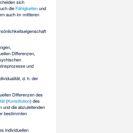
cheiden sich
Auch die
Fähigkeiten
und
rn auch im mittleren
rsönlichkeitseigenschaft
ungen,
uellen Differenzen,
psychischen
seinsprozesse und
idualität, d. h. der
uellen Differenzen des
tät
(
Konstitution
) des
n und die abzuleitenden
er bestimmten
s individuellen