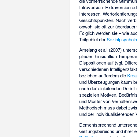
die vorherrschende Stimmungs
Introversion–Extraversion od
Interessen, Wertorientierung
Gesichtspunkten. Nach verbre
obwohl sie oft zur überdaue
Folglich werden sie – wie au
Teilgebiet der
Sozialpsycholo
Amelang et al. (2007) unters
gliedert hinsichtlich Tempe
Dispositionen auf (vgl.
Differ
verschiedenen Intelligenzfa
beziehen außerdem die
Kreat
und Überzeugungen kaum ber
nach der einleitenden Defini
speziellen Motiven, Bedürfn
und Muster von Verhaltensw
Methodisch muss dabei zwisc
und der individualisierenden
Dementsprechend unterschei
Geltungsbereichs und ihrer 