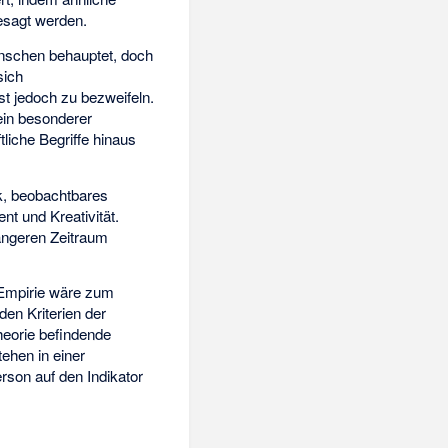
gesagt werden.
schen behauptet, doch
sich
st jedoch zu bezweifeln.
ein besonderer
liche Begriffe hinaus
k, beobachtbares
nt und Kreativität.
längeren Zeitraum
 Empirie wäre zum
den Kriterien der
heorie befindende
tehen in einer
son auf den Indikator