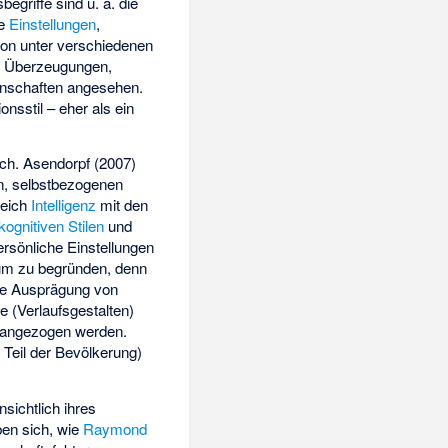
egriffe sind u. a. die
ie
Einstellungen
,
son unter verschiedenen
a. Überzeugungen,
genschaften angesehen.
nsstil – eher als ein
ich. Asendorpf (2007)
en, selbstbezogenen
reich
Intelligenz
mit den
kognitiven Stilen
und
rsönliche Einstellungen
aum zu begründen, denn
elle Ausprägung von
 (Verlaufsgestalten)
erangezogen werden.
Teil der Bevölkerung)
sichtlich ihres
ben sich, wie
Raymond