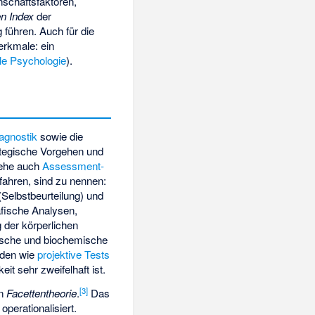
nschaftsfaktoren,
en Index
der
führen. Auch für die
erkmale: ein
lle Psychologie
).
agnostik
sowie die
ategische Vorgehen und
iehe auch
Assessment-
fahren, sind zu nennen:
Selbstbeurteilung) und
afische Analysen,
 der körperlichen
gische und biochemische
oden wie
projektive Tests
t sehr zweifelhaft ist.
[
3
]
en
Facettentheorie
.
Das
perationalisiert.