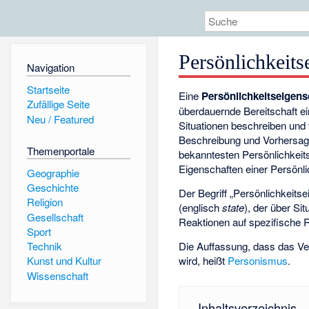
Persönlichkeits
Navigation
Startseite
Eine
Persönlichkeitseigens
Zufällige Seite
überdauernde Bereitschaft e
Neu / Featured
Situationen beschreiben und 
Beschreibung und Vorhersage 
Themenportale
bekanntesten Persönlichkeit
Eigenschaften einer Persönli
Geographie
Geschichte
Der Begriff „Persönlichkeit
Religion
(englisch
state
), der über Si
Gesellschaft
Reaktionen auf spezifische 
Sport
Die Auffassung, dass das Ve
Technik
wird, heißt
Personismus
.
Kunst und Kultur
Wissenschaft
Inhaltsverzeichnis