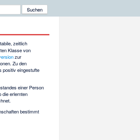
tabile, zeitlich
mten Klasse von
version
zur
tionen. Zu den
 positiv eingestufte
ustandes einer Person
o die erlernten
chnet.
enschaften bestimmt