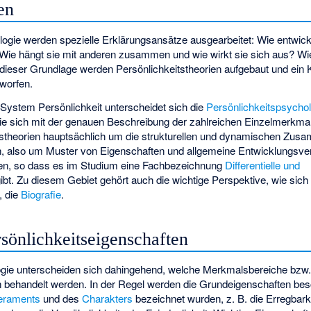
en
logie werden spezielle Erklärungsansätze ausgearbeitet: Wie entwicke
 Wie hängt sie mit anderen zusammen und wie wirkt sie sich aus? Wie
dieser Grundlage werden Persönlichkeitstheorien aufgebaut und ein 
tworfen.
System Persönlichkeit unterscheidet sich die
Persönlichkeitspsychol
die sich mit der genauen Beschreibung der zahlreichen Einzelmerkma
itstheorien hauptsächlich um die strukturellen und dynamischen Zu
n, also um Muster von Eigenschaften und allgemeine Entwicklungsver
n, so dass es im Studium eine Fachbezeichnung
Differentielle und
ibt. Zu diesem Gebiet gehört auch die wichtige Perspektive, wie sich 
, die
Biografie
.
rsönlichkeitseigenschaften
ogie unterscheiden sich dahingehend, welche Merkmalsbereiche bzw
 behandelt werden. In der Regel werden die Grundeigenschaften besch
eraments
und des
Charakters
bezeichnet wurden, z. B. die Erregbar