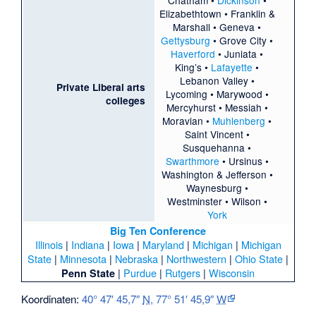
Elizabethtown
•
Franklin &
Marshall
•
Geneva
•
Gettysburg
•
Grove City
•
Haverford
•
Juniata
•
King’s
•
Lafayette
•
Lebanon Valley
•
Private Liberal arts
Lycoming
•
Marywood
•
colleges
Mercyhurst
•
Messiah
•
Moravian
•
Muhlenberg
•
Saint Vincent
•
Susquehanna
•
Swarthmore
•
Ursinus
•
Washington & Jefferson
•
Waynesburg
•
Westminster
•
Wilson
•
York
Big Ten Conference
Illinois
|
Indiana
|
Iowa
|
Maryland
|
Michigan
|
Michigan
State
|
Minnesota
|
Nebraska
|
Northwestern
|
Ohio State
|
|
Purdue
|
Rutgers
|
Wisconsin
Penn State
Koordinaten:
40° 47′ 45,7″
N
,
77° 51′ 45,9″
W