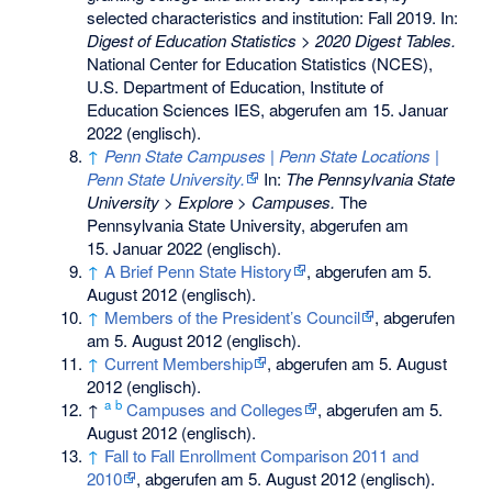
selected characteristics and institution: Fall 2019. In:
Digest of Education Statistics > 2020 Digest Tables.
National Center for Education Statistics (NCES),
U.S. Department of Education, Institute of
Education Sciences IES,
abgerufen am 15. Januar
2022
(englisch).
↑
Penn State Campuses | Penn State Locations |
Penn State University.
In:
The Pennsylvania State
University > Explore > Campuses.
The
Pennsylvania State University,
abgerufen am
15. Januar 2022
(englisch).
↑
A Brief Penn State History
, abgerufen am 5.
August 2012 (englisch).
↑
Members of the President’s Council
, abgerufen
am 5. August 2012 (englisch).
↑
Current Membership
, abgerufen am 5. August
2012 (englisch).
a
b
↑
Campuses and Colleges
, abgerufen am 5.
August 2012 (englisch).
↑
Fall to Fall Enrollment Comparison 2011 and
2010
, abgerufen am 5. August 2012 (englisch).