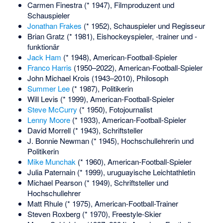
Carmen Finestra
(* 1947), Filmproduzent und
Schauspieler
Jonathan Frakes
(* 1952), Schauspieler und Regisseur
Brian Gratz
(* 1981), Eishockeyspieler, -trainer und -
funktionär
Jack Ham
(* 1948), American-Football-Spieler
Franco Harris
(1950–2022), American-Football-Spieler
John Michael Krois
(1943–2010), Philosoph
Summer Lee
(* 1987), Politikerin
Will Levis
(* 1999), American-Football-Spieler
Steve McCurry
(* 1950), Fotojournalist
Lenny Moore
(* 1933), American-Football-Spieler
David Morrell
(* 1943), Schriftsteller
J. Bonnie Newman
(* 1945), Hochschullehrerin und
Politikerin
Mike Munchak
(* 1960), American-Football-Spieler
Julia Paternain
(* 1999), uruguayische Leichtathletin
Michael Pearson
(* 1949), Schriftsteller und
Hochschullehrer
Matt Rhule
(* 1975), American-Football-Trainer
Steven Roxberg
(* 1970), Freestyle-Skier