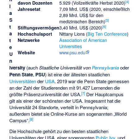
[
4
]
5.929 (Vollzeitkräfte Herbst 2020)
davon Dozenten
i
7,09 Mrd. US$ (2020, einschließlich
Jahresetat
a
2,89 Mrd. US$ für den
S
[
5
]
medizinischen Bereich)
t
[
6
]
3,40 Mrd. US$ (2020)
Stiftungsvermögen
a
Nittany Lions (
Big Ten Conference
)
Hochschulsport
Association of American
t
Netzwerke
Universities
e
www.psu.edu
Website
U
n
iversity
(auch
Staatliche Universität von
Pennsylvania
oder
Penn State
,
PSU
) ist eine der ältesten staatlichen
Universitäten
der
USA
. 2019 war die Penn State gemessen
an der Zahl der Studierenden mit 91.427 Lernenden die
[
7
]
größte Präsenzuniversität der USA.
Der Hauptcampus
gilt als einer der schönsten der USA. Insgesamt hat die
Universität 24 Standorte, verteilt in Pennsylvania;
außerdem bietet sie Online-Kurse am sogenannten „World
[
8
]
Campus“.
Die Hochschule gehört zu den besten staatlichen
Universitäten der USA, einer sogenannten
Public Ivy
, und