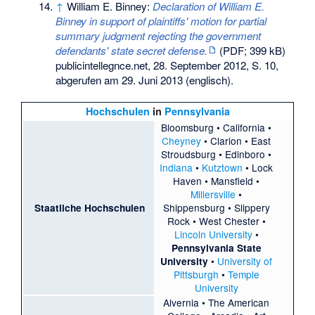
↑
William E. Binney:
Declaration of William E.
Binney in support of plaintiffs' motion for partial
summary judgment rejecting the government
defendants' state secret defense.
(PDF; 399 kB)
publicintellegnce.net, 28. September 2012,
S. 10
,
abgerufen am 29. Juni 2013
(englisch).
Hochschulen
in
Pennsylvania
Bloomsburg
•
California
•
Cheyney
•
Clarion
•
East
Stroudsburg
•
Edinboro
•
Indiana
•
Kutztown
•
Lock
Haven
•
Mansfield
•
Millersville
•
Shippensburg
•
Slippery
Staatliche Hochschulen
Rock
•
West Chester
•
Lincoln University
•
Pennsylvania State
•
University of
University
Pittsburgh
•
Temple
University
Alvernia
•
The American