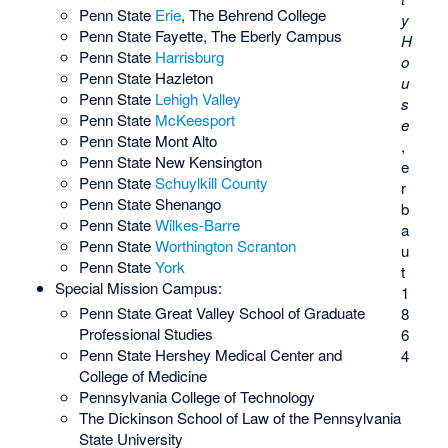
Penn State
Erie
, The Behrend College
y
Penn State Fayette, The Eberly Campus
H
Penn State
Harrisburg
o
Penn State Hazleton
u
Penn State
Lehigh Valley
s
Penn State
McKeesport
e
Penn State Mont Alto
,
Penn State New Kensington
e
Penn State
Schuylkill County
r
Penn State Shenango
b
Penn State
Wilkes-Barre
a
Penn State
Worthington Scranton
u
Penn State
York
t
Special Mission Campus:
1
Penn State Great Valley School of Graduate
8
Professional Studies
6
Penn State Hershey Medical Center and
4
College of Medicine
Pennsylvania College of Technology
The Dickinson School of Law of the Pennsylvania
State University