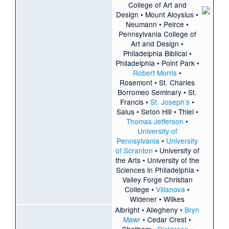
College of Art and
Design
•
Mount Aloysius
•
Neumann
•
Peirce
•
Pennsylvania College of
Art and Design
•
Philadelphia Biblical
•
Philadelphia
•
Point Park
•
Robert Morris
•
Rosemont
•
St. Charles
Borromeo Seminary
•
St.
Francis
•
St. Joseph’s
•
Salus
•
Seton Hill
•
Thiel
•
Thomas Jefferson
•
University of
Pennsylvania
•
University
of Scranton
•
University of
the Arts
•
University of the
Sciences in Philadelphia
•
Valley Forge Christian
College
•
Villanova
•
Widener
•
Wilkes
Albright
•
Allegheny
•
Bryn
Mawr
•
Cedar Crest
•
Chatham
•
Dickinson
•