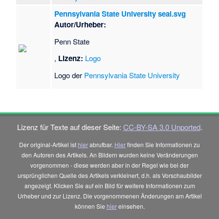
Pennsylvania State University seal.svg
Autor/Urheber:
Penn State
,
Lizenz:
Logo
Logo der
Pennsylvania State University
Lizenz für Texte auf dieser Seite:
CC-BY-SA 3.0 Unported
.
Der original-Artikel ist
hier
abrufbar.
Hier
finden Sie Informationen zu
den Autoren des Artikels. An Bildern wurden keine Veränderungen
vorgenommen - diese werden aber in der Regel wie bei der
ursprünglichen Quelle des Artikels verkleinert, d.h. als Vorschaubilder
angezeigt. Klicken Sie auf ein Bild für weitere Informationen zum
Urheber und zur Lizenz. Die vorgenommenen Änderungen am Artikel
können Sie
hier
einsehen.