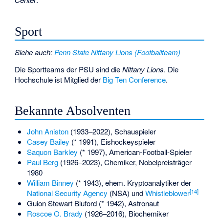
Sport
Siehe auch
:
Penn State Nittany Lions (Footballteam)
Die Sportteams der PSU sind die
Nittany Lions
. Die
Hochschule ist Mitglied der
Big Ten Conference
.
Bekannte Absolventen
John Aniston
(1933–2022), Schauspieler
Casey Bailey
(* 1991), Eishockeyspieler
Saquon Barkley
(* 1997), American-Football-Spieler
Paul Berg
(1926–2023), Chemiker, Nobelpreisträger
1980
William Binney
(* 1943), ehem. Kryptoanalytiker der
[
14
]
National Security Agency
(NSA) und
Whistleblower
Guion Stewart Bluford
(* 1942), Astronaut
Roscoe O. Brady
(1926–2016), Biochemiker