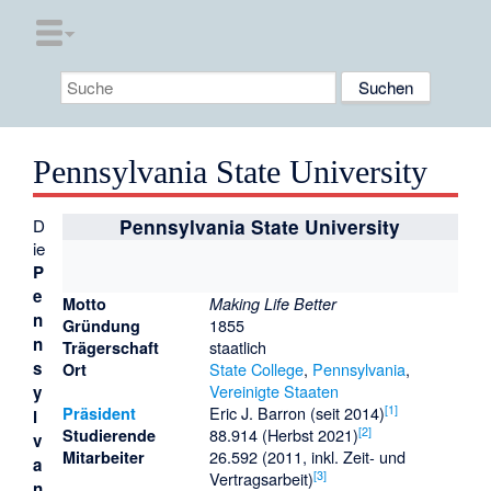
Pennsylvania State University
D
Pennsylvania State University
ie
P
e
Motto
Making Life Better
n
1855
Gründung
n
staatlich
Trägerschaft
s
State College
,
Pennsylvania
,
Ort
Vereinigte Staaten
y
[
1
]
Eric J. Barron (seit 2014)
Präsident
l
[
2
]
88.914 (Herbst 2021)
Studierende
v
26.592 (2011, inkl. Zeit- und
Mitarbeiter
a
[
3
]
Vertragsarbeit)
n