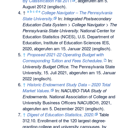
By Classification Fall 2011
, abgerufen am 5.
August 2012 (englisch).
a
b
c
d
e
↑
College Navigator – The Pennsylvania
State University.
In:
Integrated Postsecondary
Education Data System > College Navigator > The
Pennsylvania State University.
National Center for
Education Statistics (NCES), U.S. Department of
Education, Institute of Education Sciences IES,
2020,
abgerufen am 15. Januar 2022
(englisch).
↑
Proposed 2021-22 Operating Budget with
Corresponding Tuition and Fees Schedules.
In:
University Budget Office.
The Pennsylvania State
University, 15. Juli 2021,
abgerufen am 15. Januar
2022
(englisch).
↑
Historic Endowment Study Data – 2020 Total
Market Values.
In:
NACUBO-TIAA Study of
Endowments.
National Association of College and
University Business Officers NACUBO®, 2021,
abgerufen am 5. Dezember 2021
(englisch).
↑
Digest of Education Statistics, 2020.
Table
312.10. Enrollment of the 120 largest degree-
granting college and university campuses, by