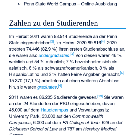
Penn State World Campus – Online-Ausbildung
Zahlen zu den Studierenden
Im Herbst 2021 waren 88.914 Studierende an der Penn
[
2
]
[
4
]
State eingeschrieben
, im Herbst 2020 89.816
. 2020
strebten 74.446 (82,9 %) ihren ersten Studienabschluss an,
[
4
]
sie waren also
undergraduates
.
Von diesen waren 46 %
weiblich und 54 % männlich; 7 % bezeichneten sich als
asiatisch, 6 % als schwarz/afroamerikanisch, 8 % als
[
4
]
Hispanic/Latino und 2 % hatten keine Angaben gemacht.
15.370 (17,1 %) arbeiteten auf einen weiteren Abschluss
[
4
]
hin, sie waren
graduates
.
[
13
]
2011 waren es 86.205 Studierende gewesen.
Sie waren
an den 24 Standorten der PSU eingeschrieben, davon
45.000 auf dem
Hauptcampus
und Verwaltungssitz
University Park
, 33.000 auf den
Commonwealth
Campuses
, 6.000 auf dem
PA College of Tech
, 629 an der
Dickinson School of Law
und 787 am
Hershey Medical
Center
.