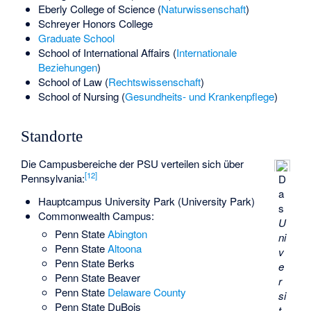
Eberly College of Science (
Naturwissenschaft
)
Schreyer Honors College
Graduate School
School of International Affairs (
Internationale
Beziehungen
)
School of Law (
Rechtswissenschaft
)
School of Nursing (
Gesundheits- und Krankenpflege
)
Standorte
Die Campusbereiche der PSU verteilen sich über
[
12
]
Pennsylvania:
D
a
Hauptcampus University Park (
University Park
)
s
Commonwealth Campus:
U
Penn State
Abington
ni
Penn State
Altoona
v
Penn State Berks
e
Penn State Beaver
r
Penn State
Delaware County
si
Penn State
DuBois
t