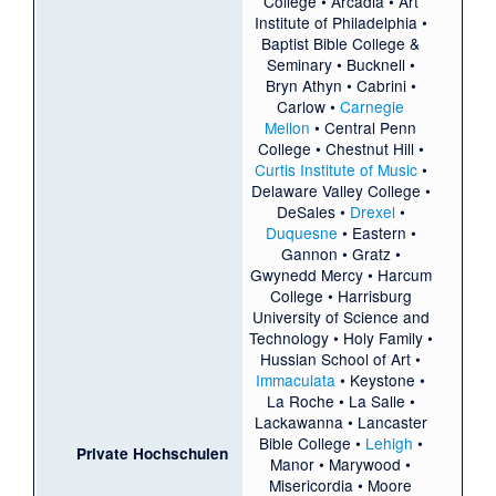
College
•
Arcadia
•
Art
Institute of Philadelphia
•
Baptist Bible College &
Seminary
•
Bucknell
•
Bryn Athyn
•
Cabrini
•
Carlow
•
Carnegie
Mellon
•
Central Penn
College
•
Chestnut Hill
•
Curtis Institute of Music
•
Delaware Valley College
•
DeSales
•
Drexel
•
Duquesne
•
Eastern
•
Gannon
•
Gratz
•
Gwynedd Mercy
•
Harcum
College
•
Harrisburg
University of Science and
Technology
•
Holy Family
•
Hussian School of Art
•
Immaculata
•
Keystone
•
La Roche
•
La Salle
•
Lackawanna
•
Lancaster
Bible College
•
Lehigh
•
Private Hochschulen
Manor
•
Marywood
•
Misericordia
•
Moore