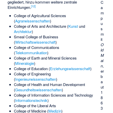
gegliedert, hinzu kommen weitere zentrale
C
[
12
]
Einrichtungen.
a
m
College of Agricultural Sciences
p
(
Agrarwissenschaften
)
u
College of Arts and Architecture (
Kunst
und
s
Architektur
)
m
Smeal College of Business
it
(
Wirtschaftswissenschaft
)
O
College of Communications
ld
(
Telekommunikation
)
M
College of Earth and Mineral Sciences
ai
(
Mineralogie
)
n
,
College of Education (
Erziehungswissenschaft
)
er
College of Engineering
b
(
Ingenieurwissenschaften
)
a
College of Health and Human Development
ut
(
Gesundheitswissenschaften
)
1
College of Information Sciences and Technology
8
(
Informationstechnik
)
6
College of the
Liberal Arts
3
College of Medicine (
Medizin
)