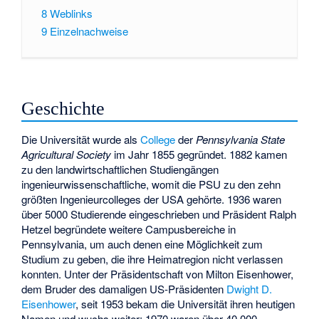
8
Weblinks
9
Einzelnachweise
Geschichte
Die Universität wurde als
College
der
Pennsylvania State
Agricultural Society
im Jahr 1855 gegründet. 1882 kamen
zu den landwirtschaftlichen Studiengängen
ingenieurwissenschaftliche, womit die PSU zu den zehn
größten Ingenieurcolleges der USA gehörte. 1936 waren
über 5000 Studierende eingeschrieben und Präsident Ralph
Hetzel begründete weitere Campusbereiche in
Pennsylvania, um auch denen eine Möglichkeit zum
Studium zu geben, die ihre Heimatregion nicht verlassen
konnten. Unter der Präsidentschaft von
Milton Eisenhower
,
dem Bruder des damaligen US-Präsidenten
Dwight D.
Eisenhower
, seit 1953 bekam die Universität ihren heutigen
Namen und wuchs weiter; 1970 waren über 40.000