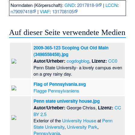
Normdaten (Körperschaft):
GND
:
2017818-9
|
LCCN
:
n79097418
|
VIAF
:
131708105
Auf dieser Seite verwendete Medien
2009-365-123 Scoping Out Old Main
(3498558458).jpg
Autor/Urheber:
cogdogblog
,
Lizenz:
CC0
Penn State University- a lovely campus even
on a grey rainy day.
Flag of Pennsylvania.svg
Flagge Pennsylvaniens
Penn state university house.jpg
Autor/Urheber:
George Chriss,
Lizenz:
CC
BY 2.5
Exterior of the
University House
at
Penn
State University
,
University Park
,
Pennsylvania
.