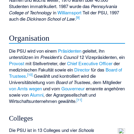
Studenten immatrikuliert. 1987 wurde das
Pennsylvania
College of Technology
in
Williamsport
Teil der PSU, 1997
[
9
]
auch die
Dickinson School of Law
.
Organisation
Die PSU wird von einem
Präsidenten
geleitet, ihn
unterstützen im
President’s Council
12 Vizepräsidenten, ein
Provost
mit Stellvertreter, der
Chief Executive Officer
der
medizinischen Fakultät sowie ein
Director
für das
Board of
[
10
]
Trustees
.
Gewählt und kontrolliert wird die
Universitätsleitung vom
Board of Trustees
, dem Mitglieder
von Amts wegen
und vom
Gouverneur
ernannte angehören
sowie von
Alumni
, der Agrargesellschaft und
[
11
]
Wirtschaftsunternehmen gewählte.
Colleges
Die PSU ist in 13 Colleges und vier
Schools