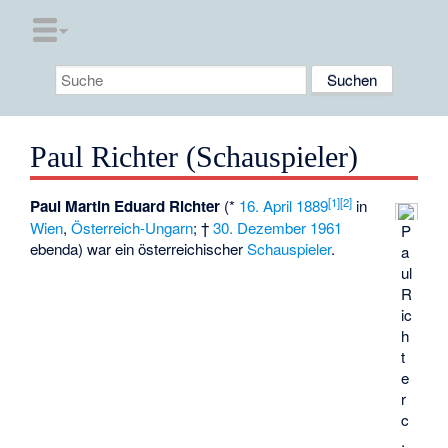
Paul Richter (Schauspieler)
[
1
]
[
2
]
Paul Martin Eduard Richter
(*
16. April
1889
in
Wien
,
Österreich-Ungarn
; †
30. Dezember
1961
P
ebenda) war ein österreichischer
Schauspieler
.
a
ul
R
ic
h
t
e
r
c
.