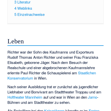
3
Literatur
4
Weblinks
5
Einzelnachweise
Leben
Richter war der Sohn des Kaufmanns und Exporteurs
Rudolf Thomas Anton Richter und seiner Frau Franziska
Elisabeth, geborene Jäger. Nach dem Besuch der
Realschule und einer abgebrochenen Kaufmannslehre
erlernte Paul Richter die Schauspielerei am
Staatlichen
Konservatorium
in Wien.
Nach seiner Ausbildung trat er zunächst als jugendlicher
Liebhaber und Bonvivant am
Stadttheater Troppau
und am
Hoftheater Mannheim
auf und war in Wien an den
Jarno
-
Bühnen und am Stadttheater zu sehen.
Als Freiwilliger bei den
Kaiserjägern
kämpfte er im
Ersten