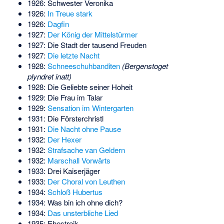
1926: Schwester Veronika
1926:
In Treue stark
1926:
Dagfin
1927:
Der König der Mittelstürmer
1927:
Die Stadt der tausend Freuden
1927:
Die letzte Nacht
1928:
Schneeschuhbanditen
(Bergenstoget
plyndret inatt)
1928: Die Geliebte seiner Hoheit
1929:
Die Frau im Talar
1929:
Sensation im Wintergarten
1931:
Die Försterchristl
1931:
Die Nacht ohne Pause
1932:
Der Hexer
1932:
Strafsache van Geldern
1932:
Marschall Vorwärts
1933:
Drei Kaiserjäger
1933:
Der Choral von Leuthen
1934:
Schloß Hubertus
1934: Was bin ich ohne dich?
1934:
Das unsterbliche Lied
1935: Ehestreik