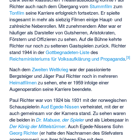
Richter auch nach dem Übergang vom
Stummfilm
zum
Tonfilm
seine Karriere erfolgreich fortsetzen. Er spielte
insgesamt in mehr als siebzig Filmen einige Haupt- und
zahlreiche Nebenrollen. Mit zunehmendem Alter war er
häufiger als Darsteller von Gutsherren, Aristokraten,
Förstern und Offizieren zu sehen. Auf die Bühne kehrte
Richter nur noch zu seltenen Gastspielen zurück. Richter
stand 1944 in der
Gottbegnadeten-Liste
des
[
3
]
Reichsministeriums für Volksaufklärung und Propaganda
.
Nach dem
Zweiten Weltkrieg
war der passionierte
Bergsteiger und Jäger Paul Richter noch in mehreren
Heimatfilmen
zu sehen, ehe er 1959 infolge einer
Augenoperation seine Karriere beendete.
Paul Richter war von 1924 bis 1931 mit der norwegischen
Schauspielerin
Aud Egede-Nissen
verheiratet, mit der er
auch gemeinsam vor der Kamera stand. Zu sehen waren
die beiden in
Dr. Mabuse, der Spieler
und als Liebespaar in
Der König der Mittelstürmer
. Auch Egede-Nissens Sohn
Georg Richter
(er hatte den Nachnamen des Stiefvaters
angenommen) aus ihrer früheren Ehe mit dem