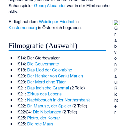
Schauspieler
Georg Alexander
war in der Filmbranche
aktiv.
Er liegt auf dem
Weidlinger Friedhof
in
Klosterneuburg
in Österreich begraben.
G
r
a
Filmografie (Auswahl)
b
v
1914:
Der Sterbewalzer
o
1914:
Die Gouvernante
n
1918:
Das Lied der Colombine
P
1920:
Der Henker von Sankt Marien
a
1920:
Der Mord ohne Täter
ul
1921:
Das indische Grabmal
(2 Teile)
R
1921:
Zirkus des Lebens
ic
1921:
Nachtbesuch in der Northernbank
ht
1922:
Dr. Mabuse, der Spieler
(2 Teile)
e
1922/24:
Die Nibelungen
(2 Teile)
r
1925:
Pietro, der Korsar
1925:
Die rote Maus