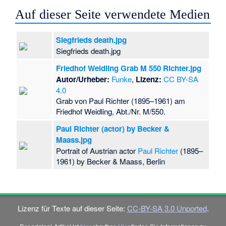
Auf dieser Seite verwendete Medien
Siegfrieds death.jpg
Siegfrieds death.jpg
Friedhof Weidling Grab M 550 Richter.jpg
Autor/Urheber:
Funke
,
Lizenz:
CC BY-SA
4.0
Grab von Paul Richter (1895–1961) am
Friedhof Weidling, Abt./Nr. M/550.
Paul Richter (actor) by Becker &
Maass.jpg
Portrait of Austrian actor
Paul Richter
(1895–
1961) by Becker & Maass, Berlin
Lizenz für Texte auf dieser Seite:
CC-BY-SA 3.0 Unported
.