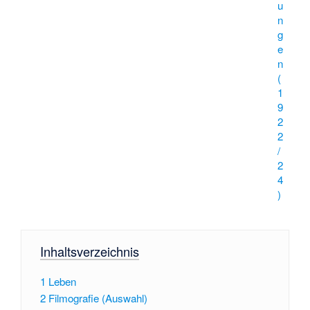
u
n
g
e
n
(
1
9
2
2
/
2
4
)
Inhaltsverzeichnis
1
Leben
2
Filmografie (Auswahl)