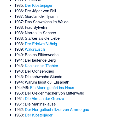
1935:
Der Klosterjäger
1936:
Der Jäger von Fall
1937: Gordian der Tyrann
1937: Das Schweigen im Walde
1938: Frau Sylvelin
1938: Narren im Schnee
1938: Stärker als die Liebe
1938:
Der Edelweißkönig
1939:
Waldrausch
1940: Beates Flitterwoche
1941: Der laufende Berg
1943:
Kohlhiesels Töchter
1943: Der Ochsenkrieg
1943: Die schwache Stunde
1944:
Warum lügst du, Elisabeth
1944/48:
Ein Mann gehört ins Haus
1950:
Der Geigenmacher von Mittenwald
1951:
Die Alm an der Grenze
1951:
Die Martinsklause
1952:
Der Herrgottschnitzer von Ammergau
1953:
Der Klosterjäger