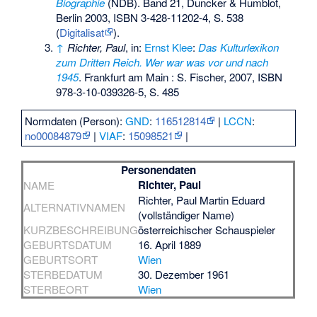
Biographie
(NDB). Band 21, Duncker & Humblot,
Berlin 2003,
ISBN 3-428-11202-4
, S. 538
(
Digitalisat
).
↑
Richter, Paul
, in:
Ernst Klee
:
Das Kulturlexikon
zum Dritten Reich. Wer war was vor und nach
1945
. Frankfurt am Main : S. Fischer, 2007,
ISBN
978-3-10-039326-5
, S. 485
Normdaten (Person):
GND
:
116512814
|
LCCN
:
no00084879
|
VIAF
:
15098521
|
Personendaten
Richter, Paul
NAME
Richter, Paul Martin Eduard
ALTERNATIVNAMEN
(vollständiger Name)
KURZBESCHREIBUNG
österreichischer Schauspieler
GEBURTSDATUM
16. April 1889
GEBURTSORT
Wien
STERBEDATUM
30. Dezember 1961
STERBEORT
Wien