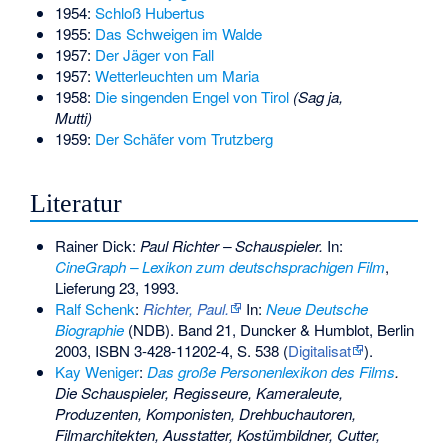
1954:
Schloß Hubertus
1955:
Das Schweigen im Walde
1957:
Der Jäger von Fall
1957:
Wetterleuchten um Maria
1958:
Die singenden Engel von Tirol
(Sag ja,
Mutti)
1959:
Der Schäfer vom Trutzberg
Literatur
Rainer Dick:
Paul Richter – Schauspieler.
In:
CineGraph – Lexikon zum deutschsprachigen Film
,
Lieferung 23, 1993.
Ralf Schenk
:
Richter, Paul.
In:
Neue Deutsche
Biographie
(NDB). Band 21, Duncker & Humblot, Berlin
2003,
ISBN 3-428-11202-4
, S. 538 (
Digitalisat
).
Kay Weniger
:
Das große Personenlexikon des Films
.
Die Schauspieler, Regisseure, Kameraleute,
Produzenten, Komponisten, Drehbuchautoren,
Filmarchitekten, Ausstatter, Kostümbildner, Cutter,