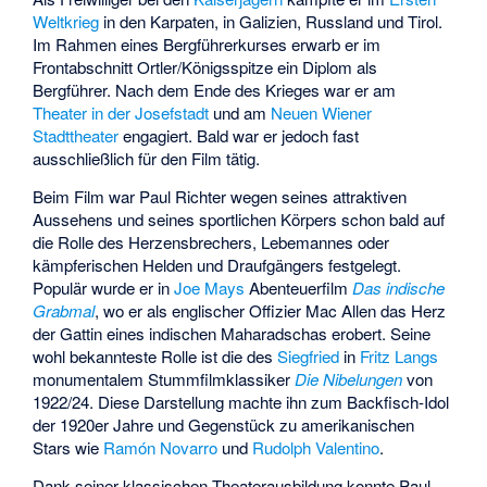
Weltkrieg
in den Karpaten, in Galizien, Russland und Tirol.
Im Rahmen eines Bergführerkurses erwarb er im
Frontabschnitt Ortler/Königsspitze ein Diplom als
Bergführer. Nach dem Ende des Krieges war er am
Theater in der Josefstadt
und am
Neuen Wiener
Stadttheater
engagiert. Bald war er jedoch fast
ausschließlich für den Film tätig.
Beim Film war Paul Richter wegen seines attraktiven
Aussehens und seines sportlichen Körpers schon bald auf
die Rolle des Herzensbrechers, Lebemannes oder
kämpferischen Helden und Draufgängers festgelegt.
Populär wurde er in
Joe Mays
Abenteuerfilm
Das indische
Grabmal
, wo er als englischer Offizier Mac Allen das Herz
der Gattin eines indischen Maharadschas erobert. Seine
wohl bekannteste Rolle ist die des
Siegfried
in
Fritz Langs
monumentalem Stummfilmklassiker
Die Nibelungen
von
1922/24. Diese Darstellung machte ihn zum Backfisch-Idol
der 1920er Jahre und Gegenstück zu amerikanischen
Stars wie
Ramón Novarro
und
Rudolph Valentino
.
Dank seiner klassischen Theaterausbildung konnte Paul