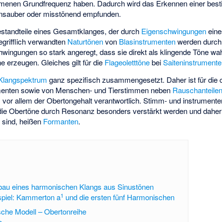
menen Grundfrequenz haben. Dadurch wird das Erkennen einer bes
unsauber oder misstönend empfunden.
Bestandteile eines Gesamtklanges, der durch
Eigenschwingungen
eine
egrifflich verwandten
Naturtönen
von
Blasinstrumenten
werden durch
wingungen so stark angeregt, dass sie direkt als klingende Töne 
ne erzeugen. Gleiches gilt für die
Flageoletttöne
bei
Saiteninstrument
Klangspektrum
ganz spezifisch zusammengesetzt. Daher ist für die c
enten sowie von Menschen- und Tierstimmen neben
Rauschanteile
ls vor allem der Obertongehalt verantwortlich. Stimm- und instrument
die Obertöne durch Resonanz besonders verstärkt werden und daher v
 sind, heißen
Formanten
.
fbau eines harmonischen Klangs aus Sinustönen
1
spiel: Kammerton a
und die ersten fünf Harmonischen
che Modell – Obertonreihe
e