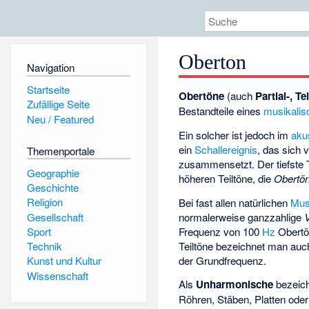
Oberton
Navigation
Startseite
Obertöne
(auch
Partial-, Te
Zufällige Seite
Bestandteile eines
musikalis
Neu / Featured
Ein solcher ist jedoch im
aku
ein
Schallereignis
, das sich
Themenportale
zusammensetzt. Der tiefste T
Geographie
höheren Teiltöne, die
Obertön
Geschichte
Religion
Bei fast allen natürlichen
Mus
Gesellschaft
normalerweise ganzzahlige
Frequenz von 100
Hz
Obertön
Sport
Teiltöne bezeichnet man auc
Technik
der Grundfrequenz.
Kunst und Kultur
Wissenschaft
Als
Unharmonische
bezeich
Röhren, Stäben, Platten ode