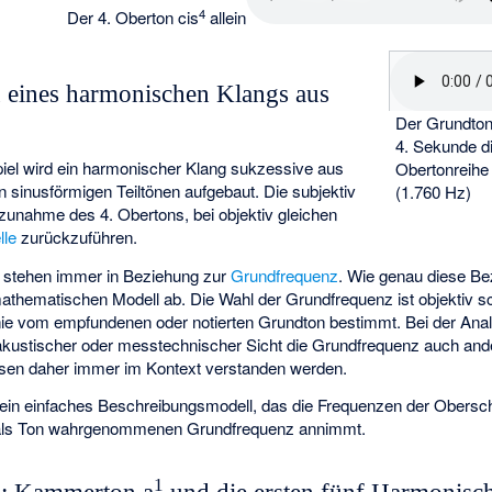
4
Der 4. Oberton cis
allein
u eines harmonischen Klangs aus
Der Grundto
4. Sekunde d
el wird ein harmonischer Klang sukzessive aus
Obertonreihe 
n sinusförmigen Teiltönen aufgebaut. Die subjektiv
(1.760 Hz)
nahme des 4. Obertons, bei objektiv gleichen
lle
zurückzuführen.
stehen immer in Beziehung zur
Grundfrequenz
. Wie genau diese B
thematischen Modell ab. Die Wahl der Grundfrequenz ist objektiv sc
inie vom empfundenen oder notierten Grundton bestimmt. Bei der An
akustischer oder messtechnischer Sicht die Grundfrequenz auch and
en daher immer im Kontext verstanden werden.
ch ein einfaches Beschreibungsmodell, das die Frequenzen der Obers
r als Ton wahrgenommenen Grundfrequenz annimmt.
1