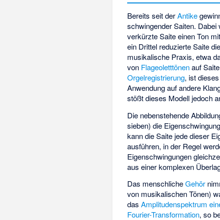
Bereits seit der
Antike
gewinn
schwingender Saiten. Dabei 
verkürzte Saite einen Ton mit
ein Drittel reduzierte Saite 
musikalische Praxis, etwa 
von
Flageoletttönen
auf Sait
Orgelregistrierung
, ist diese
Anwendung auf andere Klangqu
stößt dieses Modell jedoch 
Die nebenstehende Abbildung s
sieben) die Eigenschwingung
kann die Saite jede dieser 
ausführen, in der Regel werd
Eigenschwingungen gleichzei
aus einer komplexen Überlag
Das menschliche
Gehör
nim
von musikalischen Tönen) 
das
Amplitudenspektrum ein
Fourier-Transformation
, so b