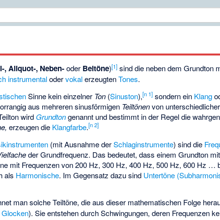
[
1
]
il-, Aliquot-, Neben-
oder
Beitöne
)
sind die neben dem Grundton m
ch
instrumental
oder
vokal
erzeugten
Tones
.
[
n 1
]
stischen
Sinne kein einzelner
Ton
(
Sinuston
),
sondern ein
Klang
o
 vorrangig aus mehreren sinusförmigen
Teiltönen
von unterschiedliche
eilton wird
Grundton
genannt und bestimmt in der Regel die wahr
[
n 2
]
e,
erzeugen die
Klangfarbe
.
ikinstrumenten
(mit Ausnahme der
Schlaginstrumente
) sind die
Freq
Vielfache
der Grundfrequenz. Das bedeutet, dass einem Grundton m
e mit Frequenzen von 200 Hz, 300 Hz, 400 Hz, 500 Hz, 600 Hz … be
h als
Harmonische
. Im Gegensatz dazu sind
Untertöne (Subharmoni
net man solche Teiltöne, die aus dieser mathematischen Folge herausf
r
Glocken
). Sie entstehen durch Schwingungen, deren Frequenzen ke