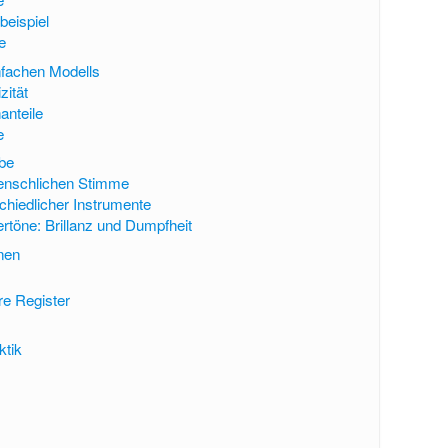
beispiel
e
nfachen Modells
zität
nteile
e
be
enschlichen Stimme
chiedlicher Instrumente
rtöne: Brillanz und Dumpfheit
nen
re Register
ktik