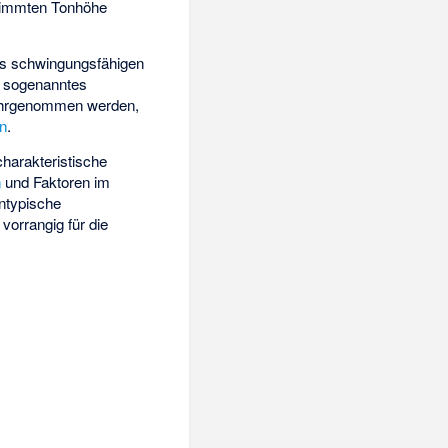
timmten Tonhöhe
s schwingungsfähigen
 sogenanntes
wahrgenommen werden,
en
.
harakteristische
n
und Faktoren im
entypische
orrangig für die