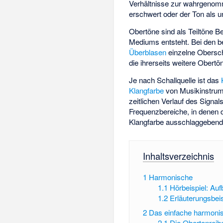
Verhältnisse zur wahrgenom
erschwert oder der Ton als 
Obertöne sind als Teiltöne 
Mediums entsteht. Bei den b
Überblasen
einzelne Obersch
die ihrerseits weitere Obertö
Je nach Schallquelle ist das
Klangfarbe
von Musikinstrum
zeitlichen Verlauf des Signa
Frequenzbereiche, in denen 
Klangfarbe ausschlaggebend
Inhaltsverzeichnis
1
Harmonische
1.1
Hörbeispiel: Au
1.2
Erläuterungsbei
2
Das einfache harmonis
2.1
Die Obertonreih