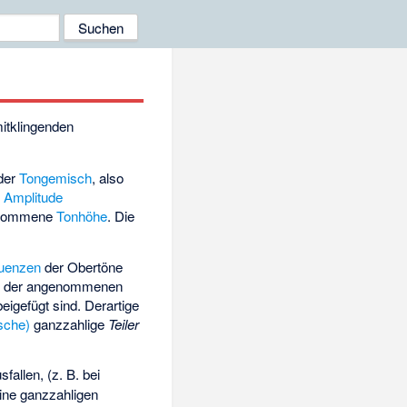
itklingenden
der
Tongemisch
, also
r
Amplitude
genommene
Tonhöhe
. Die
uenzen
der Obertöne
it der angenommenen
igefügt sind. Derartige
sche)
ganzzahlige
Teiler
allen, (z. B. bei
ine ganzzahligen