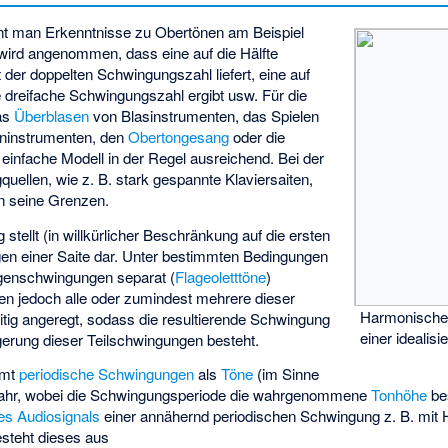
t man Erkenntnisse zu Obertönen am Beispiel
wird angenommen, dass eine auf die Hälfte
 der doppelten Schwingungszahl liefert, eine auf
die dreifache Schwingungszahl ergibt usw. Für die
das
Überblasen
von Blasinstrumenten, das Spielen
eninstrumenten, den
Obertongesang
oder die
s einfache Modell in der Regel ausreichend. Bei der
ellen, wie z. B. stark gespannte Klaviersaiten,
an seine Grenzen.
tellt (in willkürlicher Beschränkung auf die ersten
en einer Saite dar. Unter bestimmten Bedingungen
Eigenschwingungen separat (
Flageoletttöne
)
en jedoch alle oder zumindest mehrere dieser
Harmonische
tig angeregt, sodass die resultierende Schwingung
einer idealisi
erung dieser Teilschwingungen besteht.
mt
periodische
Schwingungen
als
Töne
(im Sinne
wahr, wobei die Schwingungsperiode die wahrgenommene
Tonhöhe
be
es Audiosignals
einer annähernd periodischen Schwingung z. B. mit H
esteht dieses aus