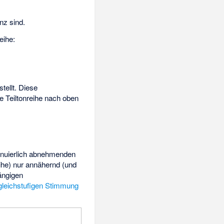
nz sind.
eihe:
tellt. Diese
e Teiltonreihe nach oben
tinuierlich abnehmenden
ihe) nur annähernd (und
gängigen
gleichstufigen Stimmung