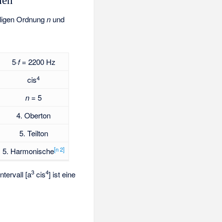
hen
eiligen Ordnung
n
und
5·
f
= 2200 Hz
4
cis
n
= 5
4. Oberton
5. Teilton
[
n 2
]
5. Harmonische
3
4
tervall [a
cis
] ist eine