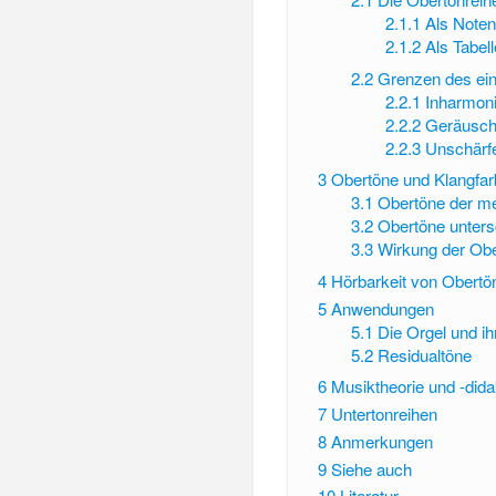
2.1.1
Als Noten
2.1.2
Als Tabell
2.2
Grenzen des ei
2.2.1
Inharmoni
2.2.2
Geräuscha
2.2.3
Unschärf
3
Obertöne und Klangfar
3.1
Obertöne der m
3.2
Obertöne unters
3.3
Wirkung der Obe
4
Hörbarkeit von Obertö
5
Anwendungen
5.1
Die Orgel und ih
5.2
Residualtöne
6
Musiktheorie und -dida
7
Untertonreihen
8
Anmerkungen
9
Siehe auch
10
Literatur