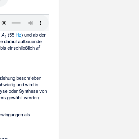
n
A
(55
Hz
) und ab der
1
ie darauf aufbauende
3
bis einschließlich
a
eziehung beschrieben
hwierig und wird in
alyse oder Synthese von
ers gewählt werden.
chwingungen als