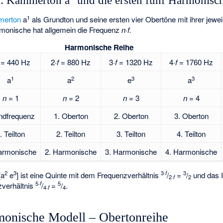
el: Kammerton a
und die ersten fünf Harmonisc
1
erton
a
als Grundton und seine ersten vier Obertöne mit ihrer jew
onische hat allgemein die Frequenz
n·f.
Harmonische Reihe
= 440 Hz
2·
f
= 880 Hz
3·
f
= 1320 Hz
4·
f
= 1760 Hz
1
2
3
3
a
a
e
a
n
= 1
n
= 2
n
= 3
n
= 4
ndfrequenz
1. Oberton
2. Oberton
3. Oberton
. Teilton
2. Teilton
3. Teilton
4. Teilton
armonische
2. Harmonische
3. Harmonische
4. Harmonische
2
3
3·
f
3
[a
e
] ist eine Quinte mit dem Frequenzverhältnis
/
=
/
und das In
2·
f
2
5·
f
5
zverhältnis
/
=
/
.
4·
f
4
monische Modell – Obertonreihe