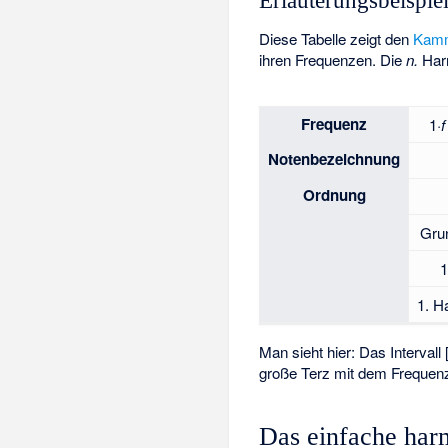
Erläuterungsbeispi
Diese Tabelle zeigt den
Kamm
ihren Frequenzen. Die
n.
Harm
Frequenz
1·
f
Notenbezeichnung
Ordnung
Gru
1
1. H
Man sieht hier: Das Intervall 
große Terz mit dem Frequen
Das einfache har