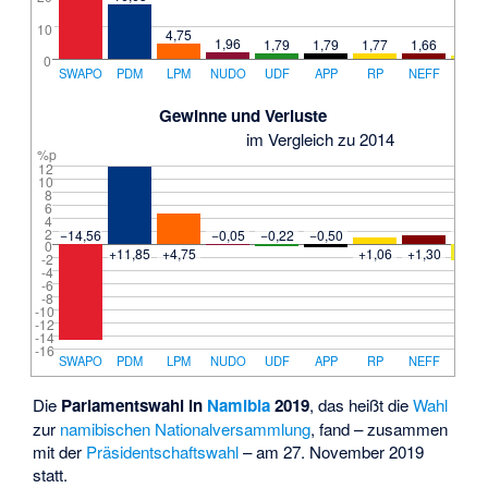
10
4,75
1,96
1,79
1,79
1,77
1,66
1,09
0
SWAPO
PDM
LPM
NUDO
UDF
APP
RP
NEFF
RDP
Gewinne und Verluste
im Vergleich zu 2014
%p
12
10
8
6
4
2
−14,56
−0,05
−0,22
−0,50
−2,4
0
+11,85
+4,75
+1,06
+1,30
-2
-4
-6
-8
-10
-12
-14
-16
SWAPO
PDM
LPM
NUDO
UDF
APP
RP
NEFF
RDP
Die
Parlamentswahl in
Namibia
2019
, das heißt die
Wahl
zur
namibischen
Nationalversammlung
, fand – zusammen
mit der
Präsidentschaftswahl
– am 27. November 2019
statt.