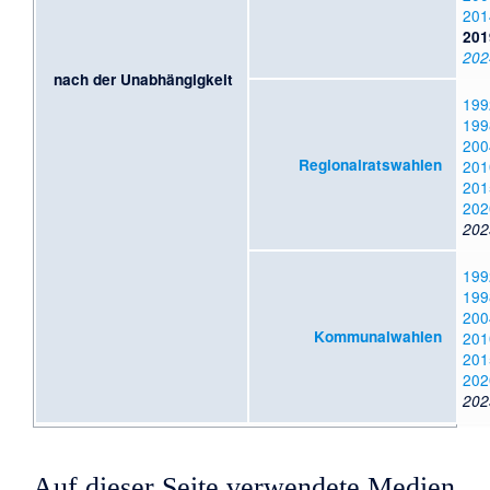
201
201
202
nach der Unabhängigkeit
199
199
200
Regionalratswahlen
201
201
202
202
199
199
200
Kommunalwahlen
201
201
202
202
Auf dieser Seite verwendete Medien