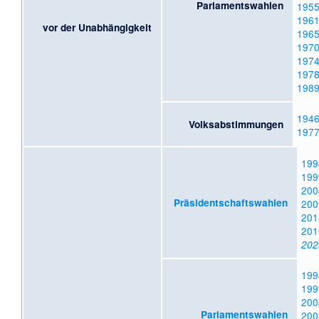
Parlamentswahlen
195
196
vor der Unabhängigkeit
196
197
197
197
198
194
Volksabstimmungen
197
199
199
200
Präsidentschaftswahlen
200
201
201
202
199
199
200
Parlamentswahlen
200