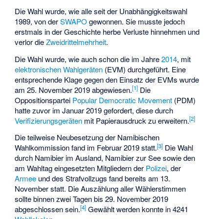
Die Wahl wurde, wie alle seit der Unabhängigkeitswahl
1989, von der
SWAPO
gewonnen. Sie musste jedoch
erstmals in der Geschichte herbe Verluste hinnehmen und
verlor die
Zweidrittelmehrheit
.
Die Wahl wurde, wie auch schon die im Jahre
2014
, mit
elektronischen Wahlgeräten
(EVM) durchgeführt. Eine
entsprechende Klage gegen den Einsatz der EVMs wurde
[1]
am 25. November 2019 abgewiesen.
Die
Oppositionspartei
Popular Democratic Movement
(PDM)
hatte zuvor im Januar 2019 gefordert, diese durch
[2]
Verifizierungsgeräten
mit Papierausdruck zu erweitern.
Die teilweise Neubesetzung der
Namibischen
[3]
Wahlkommission
fand im Februar 2019 statt.
Die Wahl
durch Namibier im Ausland, Namibier zur See sowie den
am Wahltag eingesetzten Mitgliedern der
Polizei
, der
Armee
und des
Strafvollzugs
fand bereits am 13.
November statt. Die Auszählung aller Wählerstimmen
sollte binnen zwei Tagen bis 29. November 2019
[4]
abgeschlossen sein.
Gewählt werden konnte in 4241