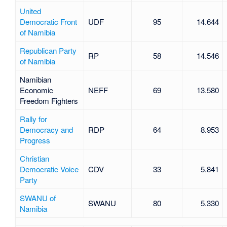
United
Democratic Front
UDF
95
14.644
of Namibia
Republican Party
RP
58
14.546
of Namibia
Namibian
Economic
NEFF
69
13.580
Freedom Fighters
Rally for
Democracy and
RDP
64
8.953
Progress
Christian
Democratic Voice
CDV
33
5.841
Party
SWANU of
SWANU
80
5.330
Namibia