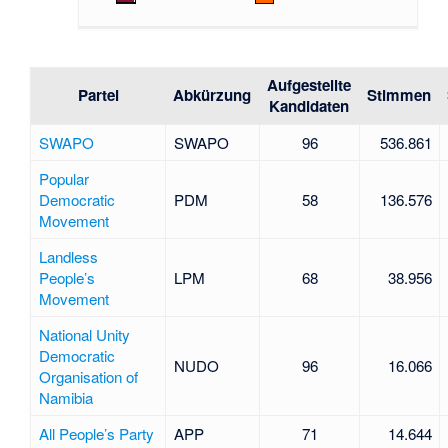
Aufgestellte
Partei
Abkürzung
Stimmen
Kandidaten
SWAPO
SWAPO
96
536.861
Popular
Democratic
PDM
58
136.576
Movement
Landless
People’s
LPM
68
38.956
Movement
National Unity
Democratic
NUDO
96
16.066
Organisation of
Namibia
All People’s Party
APP
71
14.644