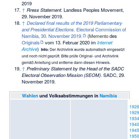
2019
↑
Rress Statement.
Landless Peoples Movement,
29. November 2019.
↑
Declared final results of the 2019 Parliamentary
and Presidential Elections.
Electoral Commission of
Namibia, 30. November 2019.
(
Memento
des
Originals
vom 13. Februar 2020 im
Internet
Archive
)
Info:
Der Archivlink wurde automatisch eingesetzt
und noch nicht geprüft. Bitte prüfe Original- und Archivlink
gemäß
Anleitung
und entferne dann diesen Hinweis.
↑
Preliminary Statement by the Head of the SADC
Electoral Observation Mission (SEOM).
SADC, 29.
November 2019.
Wahlen
und Volksabstimmungen in
Namibia
192
192
193
194
194
195