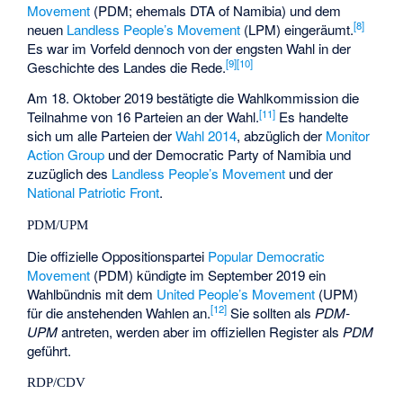
Movement
(PDM; ehemals DTA of Namibia) und dem
[8]
neuen
Landless People’s Movement
(LPM) eingeräumt.
Es war im Vorfeld dennoch von der engsten Wahl in der
[9]
[10]
Geschichte des Landes die Rede.
Am 18. Oktober 2019 bestätigte die Wahlkommission die
[11]
Teilnahme von 16 Parteien an der Wahl.
Es handelte
sich um alle Parteien der
Wahl 2014
, abzüglich der
Monitor
Action Group
und der
Democratic Party of Namibia
und
zuzüglich des
Landless People’s Movement
und der
National Patriotic Front
.
PDM/UPM
Die offizielle Oppositionspartei
Popular Democratic
Movement
(PDM) kündigte im September 2019 ein
Wahlbündnis mit dem
United People’s Movement
(UPM)
[12]
für die anstehenden Wahlen an.
Sie sollten als
PDM-
UPM
antreten, werden aber im offiziellen Register als
PDM
geführt.
RDP/CDV