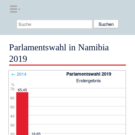
Parlamentswahl in Namibia
2019
←
Parlamentswahl 2019
2014
Endergebnis
%
70
65,45
60
50
40
30
16,65
20