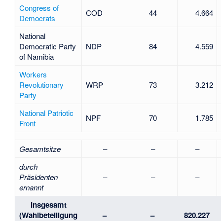
Congress of
COD
44
4.664
Democrats
National
Democratic Party
NDP
84
4.559
of Namibia
Workers
Revolutionary
WRP
73
3.212
Party
National Patriotic
NPF
70
1.785
Front
Gesamtsitze
–
–
–
durch
Präsidenten
–
–
–
ernannt
Insgesamt
(Wahlbeteiligung
–
–
820.227