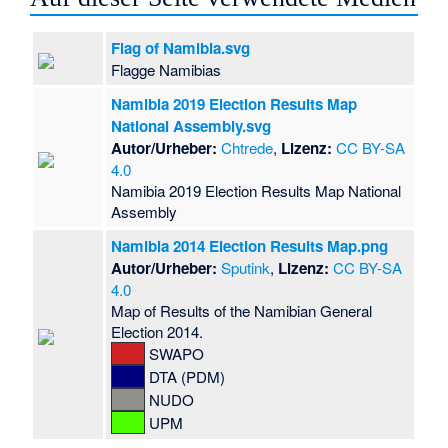
Flag of Namibia.svg
Flagge Namibias
Namibia 2019 Election Results Map
National Assembly.svg
Autor/Urheber:
Chtrede
,
Lizenz:
CC BY-SA
4.0
Namibia 2019 Election Results Map National
Assembly
Namibia 2014 Election Results Map.png
Autor/Urheber:
Sputink
,
Lizenz:
CC BY-SA
4.0
Map of Results of the Namibian General
Election 2014.
SWAPO
DTA (PDM)
NUDO
UPM