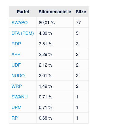
Partei
Stimmenanteile
Sitze
SWAPO
80,01 %
77
DTA (PDM)
4,80 %
5
RDP
3,51 %
3
APP
2,29 %
2
UDF
2,12 %
2
NUDO
2,01 %
2
WRP
1,49 %
2
SWANU
0,71 %
1
UPM
0,71 %
1
RP
0,68 %
1