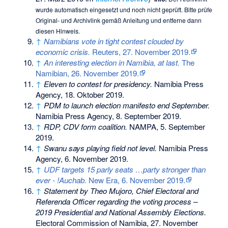
wurde automatisch eingesetzt und noch nicht geprüft. Bitte prüfe
Original- und Archivlink gemäß
Anleitung
und entferne dann
diesen Hinweis.
↑
Namibians vote in tight contest clouded by
economic crisis.
Reuters, 27. November 2019.
↑
An interesting election in Namibia, at last.
The
Namibian, 26. November 2019.
↑
Eleven to contest for presidency.
Namibia Press
Agency, 18. Oktober 2019.
↑
PDM to launch election manifesto end September.
Namibia Press Agency, 8. September 2019.
↑
RDP, CDV form coalition.
NAMPA, 5. September
2019.
↑
Swanu says playing field not level.
Namibia Press
Agency, 6. November 2019.
↑
UDF targets 15 parly seats …party stronger than
ever - !Auchab.
New Era, 6. November 2019.
↑
Statement by Theo Mujoro, Chief Electoral and
Referenda Officer regarding the voting process –
2019 Presidential and National Assembly Elections.
Electoral Commission of Namibia, 27. November