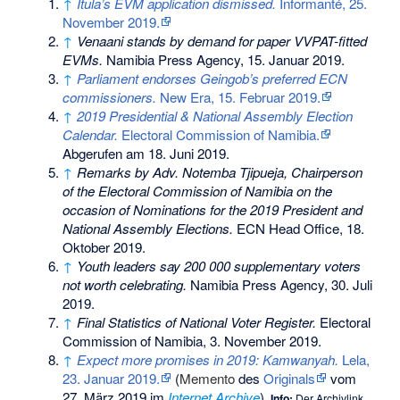
↑
Itula’s EVM application dismissed.
Informanté, 25.
November 2019.
↑
Venaani stands by demand for paper VVPAT-fitted
EVMs.
Namibia Press Agency, 15. Januar 2019.
↑
Parliament endorses Geingob’s preferred ECN
commissioners.
New Era, 15. Februar 2019.
↑
2019 Presidential & National Assembly Election
Calendar.
Electoral Commission of Namibia.
Abgerufen am 18. Juni 2019.
↑
Remarks by Adv. Notemba Tjipueja, Chairperson
of the Electoral Commission of Namibia on the
occasion of Nominations for the 2019 President and
National Assembly Elections.
ECN Head Office, 18.
Oktober 2019.
↑
Youth leaders say 200 000 supplementary voters
not worth celebrating.
Namibia Press Agency, 30. Juli
2019.
↑
Final Statistics of National Voter Register.
Electoral
Commission of Namibia, 3. November 2019.
↑
Expect more promises in 2019: Kamwanyah.
Lela,
23. Januar 2019.
(
Memento
des
Originals
vom
27. März 2019 im
Internet Archive
)
Info:
Der Archivlink