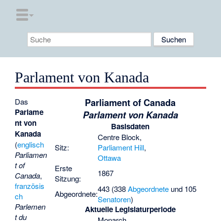
Parlament von Kanada
Parliament of Canada
Das
Parlame
Parlament von Kanada
nt von
Basisdaten
Kanada
Centre Block,
(
englisch
Sitz:
Parliament Hill
,
Parliamen
Ottawa
t of
Erste
1867
Canada
,
Sitzung:
französis
443 (338
Abgeordnete
und 105
Abgeordnete:
ch
Senatoren
)
Parlemen
Aktuelle Legislaturperiode
t du
Monarch