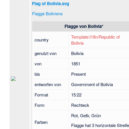
Flag of Bolivia.svg
Flagge Boliviens
Flagge von
Bolivia
*
Template:I18n/Republic of
country
Bolivia
genutzt von
Bolivia
von
1851
bis
Present
entworfen von
Government of Bolivia
Format
15:22
Form
Rechteck
Rot, Gelb, Grün
Farben
Flagge hat 3 horizontale Streif