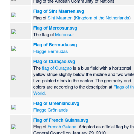
Flag of the Andean Community of Nations
Flag of Sint Maarten.svg
Flag of
Sint Maarten
(
Kingdom of the Netherlands
)
Flag of Mercosur.svg
The flag of
Mercosur
Flag of Bermuda.svg
Flagge Bermudas
Flag of Curaçao.svg
The
flag of Curaçao
is a blue field with a horizontal
yellow stripe slightly below the midline and two whit
five-pointed stars in the canton. The geometry and
colors are according to the description at
Flags of t
World
.
Flag of Greenland.svg
Flagge Grönlands
Flag of French Guiana.svg
Flag of
French Guiana
. Adopted as official flag by t
General Council on January 29, 2010.