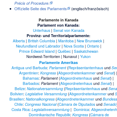
Précis of Procedure
.
Offizielle Seite des Parlaments
(englisch/französisch)
Parlamente in Kanada
Parlament von Kanada
:
Unterhaus
|
Senat von Kanada
Provinz- und Territorialparlamente:
Alberta
|
British Columbia
|
Manitoba
|
New Brunswick
|
Neufundland und Labrador
|
Nova Scotia
|
Ontario
|
Prince Edward Island
|
Québec
|
Saskatchewan
Nordwest-Territorien
|
Nunavut
|
Yukon
Parlamente
Amerikas
Antigua und Barbuda
:
(
Repräsentantenhaus
und
Parlament
Se
Argentinien
:
(
Abgeordnetenkammer
und
) 
Kongress
Senat
Bahamas
:
(
Abgeordnetenhaus
und
) |
Parlament
Senat
Barbados
:
(
Abgeordnetenhaus
und
) |
Parlament
Senat
Belize
:
(
Repräsentantenhaus
und
Nationalversammlung
Sena
Bolivien
:
(
Abgeordnetenkammer
und
Legislative Versammlung
S
Brasilien
:
(
Abgeordnetenkammer
und
Nationalkongress
Bundess
Chile
:
(
Cámara de Diputados
und
Congreso Nacional
Senado
Costa Rica
:
|
Dominica
:
Legislativversammlung
Abgeordneten
Dominikanische Republik
:
(
Cámara de
Kongress