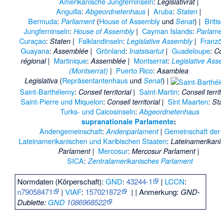
Amerikanische Jungferninseln
:
|
Legislativrat
Anguilla
:
|
Aruba
:
|
Abgeordnetenhaus
Staten
Bermuda
:
(
House of Assembly
und
) |
Briti
Parliament
Senat
Jungferninseln
:
|
Cayman Islands
:
House of Assembly
Parlam
Curaçao
:
|
Falklandinseln
:
|
Franzö
Staten
Legislative Assembly
Guayana
:
|
Grönland
:
|
Guadeloupe
:
Assemblée
Inatsisartut
Co
|
Martinique
:
|
Montserrat
:
régional
Assemblée
Legislative Ass
|
Puerto Rico
:
(Montserrat)
Asamblea
(
Repräsentantenhaus
und
) |
Legislativa
Senat
Saint-Barthélemy
:
|
Saint-Martin
:
Conseil territorial
Conseil territ
Saint-Pierre und Miquelon
:
|
Sint Maarten
:
Conseil territorial
St
Turks- und Caicosinseln
:
Abgeordnetenhaus
supranationale
Parlamente
:
Andengemeinschaft
:
|
Gemeinschaft der
Andenparlament
Lateinamerikanischen und Karibischen Staaten
:
Lateinamerikan
|
Mercosur
:
|
Parlament
Mercosur Parlament
SICA
:
Zentralamerikanisches Parlament
Normdaten (Körperschaft):
GND
:
43244-1
|
LCCN
:
n79058471
|
VIAF
:
157021872
|
| Anmerkung:
GND-
Dublette:
GND
1086968522