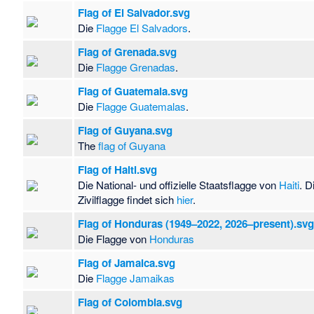
Flag of El Salvador.svg
Die
Flagge El Salvadors
.
Flag of Grenada.svg
Die
Flagge Grenadas
.
Flag of Guatemala.svg
Die
Flagge Guatemalas
.
Flag of Guyana.svg
The
flag of Guyana
Flag of Haiti.svg
Die National- und offizielle Staatsflagge von
Haiti
. D
Zivilflagge findet sich
hier
.
Flag of Honduras (1949–2022, 2026–present).sv
Die Flagge von
Honduras
Flag of Jamaica.svg
Die
Flagge Jamaikas
Flag of Colombia.svg