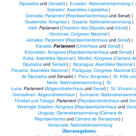
Diputados
und
) |
Ecuador
:
|
Senado
Nationalversammlung
Salvador
:
|
Asamblea Legislativa
Grenada
:
(
Repräsentantenhaus
und
) |
Parlament
Senat
Guatemala
:
|
Guyana
:
|
Kongress
Nationalversammlung
Haiti
:
(
Chambre des Députés
und
) |
Parlament
Sénat
Honduras
:
|
Congreso Nacional
Jamaika
:
(
Repräsentantenhaus
und
) |
Parlament
Senat
Kanada
:
(
Unterhaus
und
) |
Parlament
Senat
Kolumbien
:
(
Repräsentantenhaus
und
) |
Kongress
Senat
Kuba
:
|
Mexiko
:
(
Cámara d
Asamblea Nacional
Kongress
Diputados
und
) |
Nicaragua
:
Senado
Asamblea Nacional
Panama
:
|
Paraguay
:
(
C
Asamblea Nacional
Congreso Nacional
de Diputados
und
) |
Peru
:
|
St. Kitts un
Senado
Kongress
Nevis
:
|
St.
Nationalversammlung
Lucia
:
(
Abgeordnetenhaus
und
) |
St. Vincent 
Parlament
Senat
Grenadinen
:
|
Suriname
:
Abgeordnetenhaus
Nationalversamm
Trinidad und Tobago
:
(
Repräsentantenhaus
und
Parlament
Sen
Vereinigte Staaten
:
(
Repräsentantenhaus
und
Kongress
Sena
Uruguay
:
(
Cámara de
Generalversammlung
Representantes
und
) |
Cámara de Senadores
Venezuela
:
Nationalversammlung
Überseegebiete
: