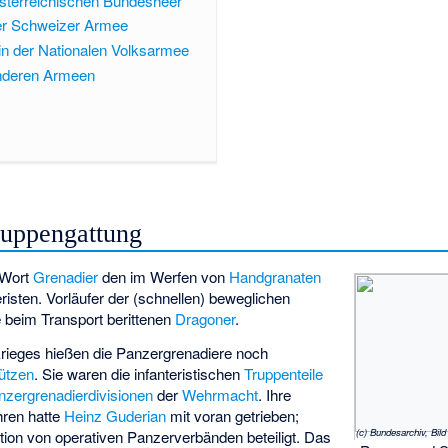
sterreichischen Bundesheer
der Schweizer Armee
in der Nationalen Volksarmee
anderen Armeen
ruppengattung
 Wort
Grenadier
den im Werfen von
Handgranaten
eristen. Vorläufer der (schnellen) beweglichen
e beim Transport berittenen
Dragoner
.
rieges hießen die Panzergrenadiere noch
ützen
. Sie waren die infanteristischen
Truppenteile
nzergrenadierdivisionen
der
Wehrmacht
. Ihre
hren hatte
Heinz Guderian
mit voran getrieben;
ion von operativen Panzerverbänden beteiligt. Das