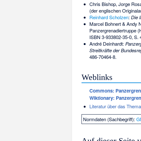
Chris Bishop, Jorge Ros
(der englischen Origina
Reinhard Scholzen
:
Die 
Marcel Bohnert & Andy
Panzergrenadiertruppe (
ISBN 3-933802-35-0
, S. 
André Deinhardt:
Panzerg
Streitkräfte der Bundesr
486-70464-8
.
Weblinks
Commons
: Panzergren
Wiktionary: Panzergren
Literatur über das Them
Normdaten (Sachbegriff):
G
Auf dieser Seite