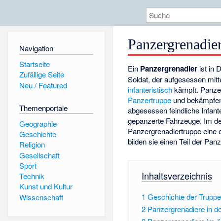
Panzergrenadie
Navigation
Startseite
Ein
Panzergrenadier
ist in 
Zufällige Seite
Soldat, der aufgesessen mit
Neu / Featured
infanteristisch
kämpft. Panzer
Panzertruppe
und bekämpfe
Themenportale
abgesessen feindliche Infant
gepanzerte Fahrzeuge. Im d
Geographie
Panzergrenadiertruppe eine
Geschichte
bilden sie einen Teil der Pan
Religion
Gesellschaft
Sport
Inhaltsverzeichnis
Technik
Kunst und Kultur
1
Geschichte der Truppe
Wissenschaft
2
Panzergrenadiere in 