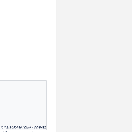
(c) Bundesarchiv, Bild 101I-218-0504-36 / Dieck / CC-BY-SA 3.0