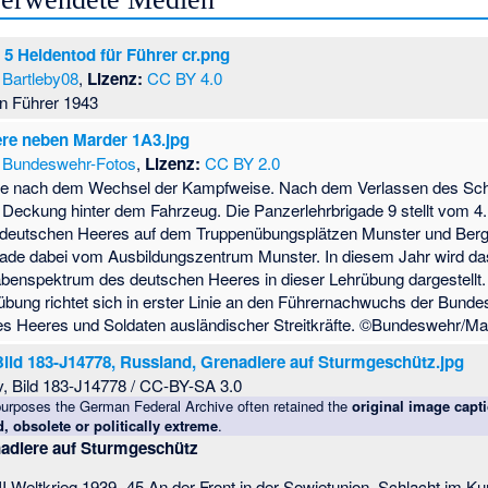
 5 Heldentod für Führer cr.png
Bartleby08
,
Lizenz:
CC BY 4.0
en Führer 1943
re neben Marder 1A3.jpg
Bundeswehr-Fotos
,
Lizenz:
CC BY 2.0
re nach dem Wechsel der Kampfweise. Nach dem Verlassen des Sc
Deckung hinter dem Fahrzeug. Die Panzerlehrbrigade 9 stellt vom 4.
 deutschen Heeres auf dem Truppenübungsplätzen Munster und Berge
igade dabei vom Ausbildungszentrum Munster. In diesem Jahr wird da
abenspektrum des deutschen Heeres in dieser Lehrübung dargestellt.
übung richtet sich in erster Linie an den Führernachwuchs der Bunde
des Heeres und Soldaten ausländischer Streitkräfte. ©Bundeswehr/Ma
ild 183-J14778, Russland, Grenadiere auf Sturmgeschütz.jpg
v, Bild 183-J14778 / CC-BY-SA 3.0
urposes the German Federal Archive often retained the
original image capt
, obsolete or politically extreme
.
adiere auf Sturmgeschütz
.Weltkrieg 1939- 45 An der Front in der Sowjetunion, Schlacht im Ku