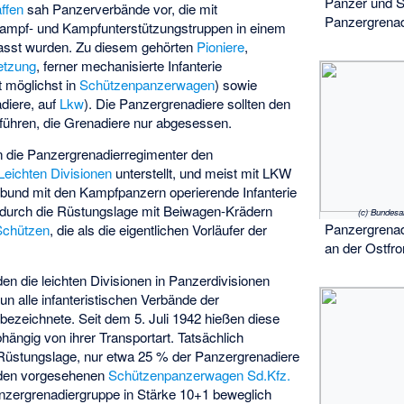
Panzer und S
ffen
sah Panzerverbände vor, die mit
Panzergrenad
Kampf- und Kampfunterstützungstruppen in einem
st wurden. Zu diesem gehörten
Pioniere
,
etzung
, ferner mechanisierte Infanterie
t möglichst in
Schützenpanzerwagen
) sowie
adiere, auf
Lkw
). Die Panzergrenadiere sollten den
ühren, die Grenadiere nur abgesessen.
 die Panzergrenadierregimenter den
Leichten Divisionen
unterstellt, und meist mit LKW
rbund mit den Kampfpanzern operierende Infanterie
e durch die Rüstungslage mit Beiwagen-Krädern
(c) Bundesa
Panzergrena
Schützen
, die als die eigentlichen Vorläufer der
an der Ostfro
en die leichten Divisionen in Panzerdivisionen
n alle infanteristischen Verbände der
bezeichnete. Seit dem 5. Juli 1942 hießen diese
bhängig von ihrer Transportart. Tatsächlich
e Rüstungslage, nur etwa 25 % der Panzergrenadiere
r den vorgesehenen
Schützenpanzerwagen Sd.Kfz.
Panzergrenadiergruppe in Stärke 10+1 beweglich