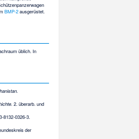
 Schützenpanzerwagen
dem
BMP-2
ausgerüstet.
achraum üblich. In
hanistan.
ichte.
2. überarb. und
3-8132-0326-3
.
eundeskreis der