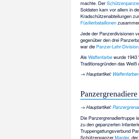
machte. Der
Schützenpanze
Soldaten kam vor allem in de
Kradschützenabteilungen zum
Füsilierbataillonen
zusammen
Jede der Panzerdivisionen ve
gegenüber den drei Panzerba
war die
Panzer-Lehr-Division
Als
Waffenfarbe
wurde 1943 W
Traditionsgründen das Weiß d
→
Hauptartikel
:
Waffenfarbe
Panzergrenadiere
→
Hauptartikel
:
Panzergrena
Die Panzergrenadiertruppe i
zu den gepanzerten Infanter
Truppengattungsverbund Panz
Schützenpanzer
Marder
, de