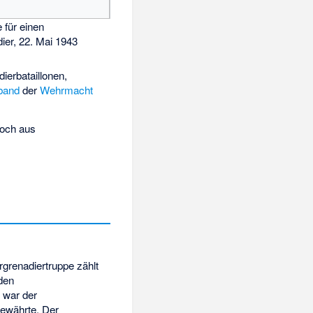
 für einen
ier, 22. Mai 1943
ierbataillonen,
band
der
Wehrmacht
doch aus
rgrenadiertruppe zählt
den
 war der
bewährte. Der