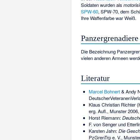
Soldaten wurden als
motoris
SPW-60
,
SPW-70
, dem Sch
Ihre Waffenfarbe war Weiß.
Panzergrenadiere
Die Bezeichnung Panzergrena
vielen anderen Armeen werd
Literatur
Marcel Bohnert
& Andy N
DeutscherVeteranenVerlag
Klaus Christian Richter (
erg. Aufl., Munster 2006
Horst Riemann:
Deutsche
F. von Senger und Etterli
Karsten Jahn:
Die Geschi
PzGrenTrp e. V., Munste