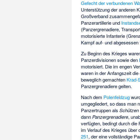
Gefecht der verbundenen Wa
Unterstützung der anderen 
Großverband zusammengefas
Panzerartillerie
und
Instands
(Panzergrenadiere, Transpor
motorisierte Infanterie (Gren
Kampf auf- und abgesessen f
Zu Beginn des Krieges waren
Panzerdivisionen sowie den
motorisiert. Die im engen Ve
waren in der Anfangszeit di
beweglich gemachten
Krad-
Panzergrenadiere gelten.
Nach dem
Polenfeldzug
wurd
umgegliedert, so dass man nu
Panzertruppen als
Schützen
dann
Panzergrenadiere
, una
verfügten, bedingt durch di
im Verlauf des Krieges übe
251
, der eine vollständige 