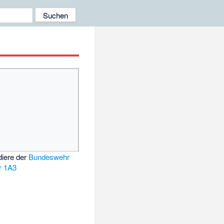
iere der
Bundeswehr
r 1A3