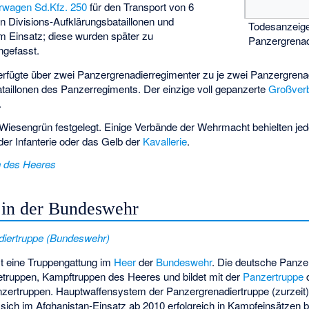
rwagen Sd.Kfz. 250
für den Transport von 6
n Divisions-Aufklärungsbataillonen und
Todesanzeige
 Einsatz; diese wurden später zu
Panzergrenad
gefasst.
rfügte über zwei Panzergrenadierregimenter zu je zwei Panzergrenad
taillonen des Panzerregiments. Der einzige voll gepanzerte
Großver
.
iesengrün festgelegt. Einige Verbände der Wehrmacht behielten je
er Infanterie oder das Gelb der
Kavallerie
.
n des Heeres
 in der Bundeswehr
diertruppe (Bundeswehr)
st eine Truppengattung im
Heer
der
Bundeswehr
. Die deutsche Panze
ietruppen, Kampftruppen des Heeres und bildet mit der
Panzertruppe
ertruppen. Hauptwaffensystem der Panzergrenadiertruppe (zurzeit)
r sich im Afghanistan-Einsatz ab 2010 erfolgreich in Kampfeinsätzen 