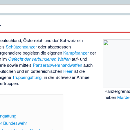
r
Deutschland, Österreich und der Schweiz ein
tels
Schützenpanzer
oder abgesessen
grenadiere begleiten die eigenen
Kampfpanzer
der
n im
Gefecht der verbundenen Waffen
auf- und
erie sowie mittels
Panzerabwehrhandwaffen
auch
eutschen und im österreichischen
Heer
ist die
 eigene
Truppengattung
, in der Schweizer Armee
zertruppen.
Panzergrenad
neben
Marde
ngattung
der Bundeswehr