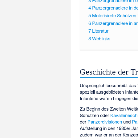
3
Panzergrenadiere im ö
4
Panzergrenadiere in 
5
Motorisierte Schützen 
6
Panzergrenadiere in 
7
Literatur
8
Weblinks
Geschichte der T
Ursprünglich beschreibt das
speziell ausgebildeten Infant
Infanterie waren hingegen di
Zu Beginn des Zweiten Weltk
Schützen oder
Kavalleriesch
der
Panzerdivisionen
und
Pa
Aufstellung in den 1930er Ja
zudem war er an der Konzept