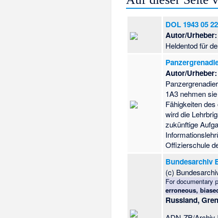
DOL 1943 05 22
Autor/Urheber:
Heldentod für d
Panzergrenadie
Autor/Urheber:
Panzergrenadie
1A3 nehmen sie 
Fähigkeiten des
wird die Lehrbr
zukünftige Aufg
Informationslehr
Offizierschule 
Bundesarchiv B
(c) Bundesarchi
For documentary p
erroneous, biased
Russland, Gren
ADN-ZB/Archiv II