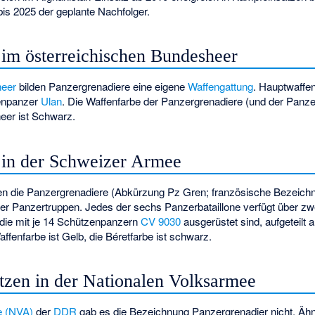
bis 2025 der geplante Nachfolger.
 im österreichischen Bundesheer
heer
bilden Panzergrenadiere eine eigene
Waffengattung
. Hauptwaffe
zenpanzer
Ulan
. Die Waffenfarbe der Panzergrenadiere (und der Panz
eer ist Schwarz.
 in der Schweizer Armee
en die Panzergrenadiere (Abkürzung Pz Gren; französische Bezeic
 der Panzertruppen. Jedes der sechs Panzerbataillone verfügt über zw
die mit je 14 Schützenpanzern
CV 9030
ausgerüstet sind, aufgeteilt 
enfarbe ist Gelb, die Béretfarbe ist schwarz.
tzen in der Nationalen Volksarmee
e (NVA)
der
DDR
gab es die Bezeichnung Panzergrenadier nicht. Äh