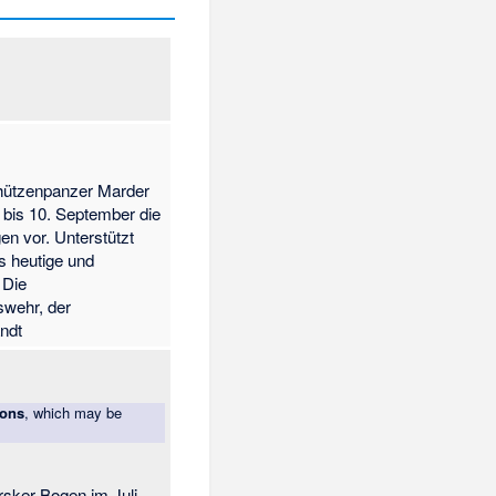
hützenpanzer Marder
 bis 10. September die
n vor. Unterstützt
s heutige und
 Die
swehr, der
ndt
ions
, which may be
rsker Bogen im Juli-