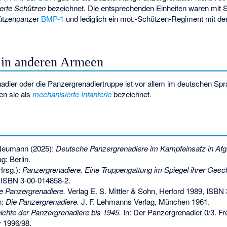
ierte Schützen
bezeichnet. Die entsprechenden Einheiten waren mit
ützenpanzer
BMP-1
und lediglich ein mot.-Schützen-Regiment mit 
 in anderen Armeen
dier oder die Panzergrenadiertruppe ist vor allem im deutschen Spr
en sie als
mechanisierte Infanterie
bezeichnet.
eumann (2025):
Deutsche Panzergrenadiere im Kampfeinsatz in Afg
: Berlin.
Hrsg.):
Panzergrenadiere. Eine Truppengattung im Spiegel ihrer Gesch
,
ISBN 3-00-014858-2
.
 Panzergrenadiere.
Verlag E. S. Mittler & Sohn, Herford 1989,
ISBN 
n:
Die Panzergrenadiere.
J. F. Lehmanns Verlag, München 1961.
chte der Panzergrenadiere bis 1945.
In: Der Panzergrenadier 0/3. Fr
r 1996/98.