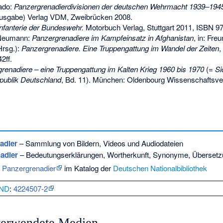
ado:
Panzergrenadierdivisionen der deutschen Wehrmacht 1939–194
lausgabe) Verlag VDM, Zweibrücken 2008.
Infanterie der Bundeswehr.
Motorbuch Verlag, Stuttgart 2011,
ISBN 97
 Neumann:
Panzergrenadiere im Kampfeinsatz in Afghanistan
, in: Fre
Hrsg.):
Panzergrenadiere. Eine Truppengattung im Wandel der Zeiten
,
42ff.
renadiere – eine Truppengattung im Kalten Krieg 1960 bis 1970
(=
Si
epublik Deutschland
, Bd. 11). München: Oldenbourg Wissenschaftsve
adier
– Sammlung von Bildern, Videos und Audiodateien
adier
– Bedeutungserklärungen, Wortherkunft, Synonyme, Überset
a Panzergrenadier
im Katalog der
Deutschen Nationalbibliothek
ND
:
4224507-2
 verwendete Medien