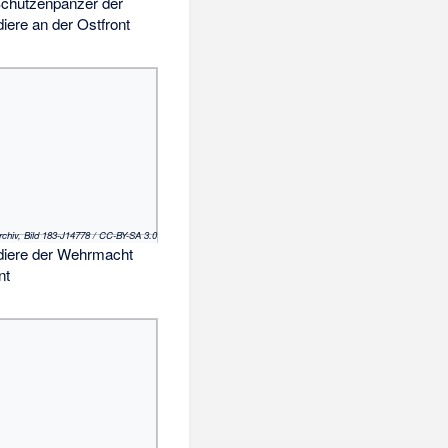
chützenpanzer der
iere an der Ostfront
rchiv, Bild 183-J14778 / CC-BY-SA 3.0
diere der Wehrmacht
nt