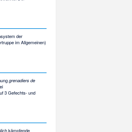
nsystem der
ertruppe im Allgemeinen)
hnung
grenadiers de
ei
auf 3 Gefechts- und
nlich kämpfende