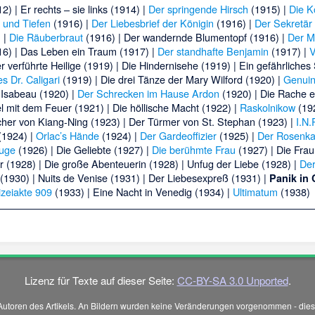
2) |
Er rechts – sie links
(1914) |
Der springende Hirsch
(1915) |
Die K
 und Tiefen
(1916) |
Der Liebesbrief der Königin
(1916) |
Der Sekretär
 |
Die Räuberbraut
(1916) |
Der wandernde Blumentopf
(1916) |
Der M
6) |
Das Leben ein Traum
(1917) |
Der standhafte Benjamin
(1917) |
V
r verführte Heilige
(1919) |
Die Hindernisehe
(1919) |
Ein gefährliches 
s Dr. Caligari
(1919) |
Die drei Tänze der Mary Wilford
(1920) |
Genui
 Isabeau
(1920) |
Der Schrecken im Hause Ardon
(1920) |
Die Rache e
l mit dem Feuer
(1921) |
Die höllische Macht
(1922) |
Raskolnikow
(192
her von Kiang-Ning
(1923) |
Der Türmer von St. Stephan
(1923) |
I.N.
1924) |
Orlac’s Hände
(1924) |
Der Gardeoffizier
(1925) |
Der Rosenka
ouge
(1926) |
Die Geliebte
(1927) |
Die berühmte Frau
(1927) |
Die Frau
r
(1928) |
Die große Abenteuerin
(1928) |
Unfug der Liebe
(1928) |
Der
(1930) |
Nuits de Venise
(1931) |
Der Liebesexpreß
(1931) |
Panik in
izeiakte 909
(1933) |
Eine Nacht in Venedig
(1934) |
Ultimatum
(1938)
Lizenz für Texte auf dieser Seite:
CC-BY-SA 3.0 Unported
.
Autoren des Artikels. An Bildern wurden keine Veränderungen vorgenommen - diese