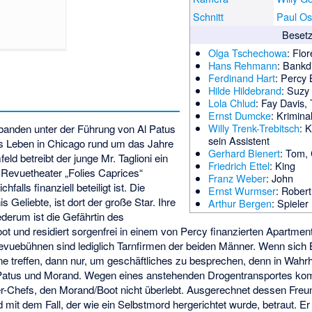
Schnitt
Paul Os
Beset
Olga Tschechowa
: Flo
Hans Rehmann
: Bankdi
Ferdinand Hart
: Percy
Hilde Hildebrand
: Suzy
Lola Chlud
: Fay Davis,
Ernst Dumcke
: Krimin
Willy Trenk-Trebitsch
: 
rbanden unter der Führung von Al Patus
sein Assistent
s Leben in Chicago rund um das Jahre
Gerhard Bienert
: Tom,
ld betreibt der junge Mr. Taglioni ein
Friedrich Ettel
: King
 Revuetheater „Folies Caprices“
Franz Weber
: John
hfalls finanziell beteiligt ist. Die
Ernst Wurmser
: Robert
 Geliebte, ist dort der große Star. Ihre
Arthur Bergen
: Spieler
ederum ist die Gefährtin des
t und residiert sorgenfrei in einem von Percy finanzierten Apartme
evuebühnen sind lediglich Tarnfirmen der beiden Männer. Wenn sich 
 treffen, dann nur, um geschäftliches zu besprechen, denn in Wahrhe
atus und Morand. Wegen eines anstehenden Drogentransportes kom
-Chefs, den Morand/Boot nicht überlebt. Ausgerechnet dessen Freun
d mit dem Fall, der wie ein Selbstmord hergerichtet wurde, betraut. Er 