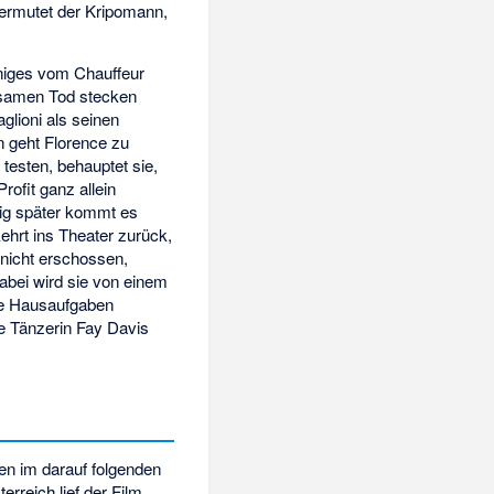
vermutet der Kripomann,
iniges vom Chauffeur
ltsamen Tod stecken
glioni als seinen
n geht Florence zu
 testen, behauptet sie,
ofit ganz allein
enig später kommt es
kehrt ins Theater zurück,
nicht erschossen,
Dabei wird sie von einem
ine Hausaufgaben
ie Tänzerin Fay Davis
ten im darauf folgenden
terreich lief der Film