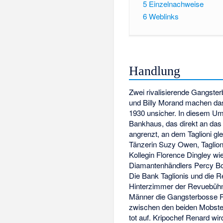
5
Einzelnachweise
6
Weblinks
Handlung
Zwei rivalisierende Gangste
und Billy Morand machen da
1930 unsicher. In diesem Umfe
Bankhaus, das direkt an das
angrenzt, an dem Taglioni gleic
Tänzerin Suzy Owen, Taglionis
Kollegin Florence Dingley wi
Diamantenhändlers Percy Boo
Die Bank Taglionis und die R
Hinterzimmer der Revuebühne
Männer die Gangsterbosse P
zwischen den beiden Mobster
tot auf. Kripochef Renard wir