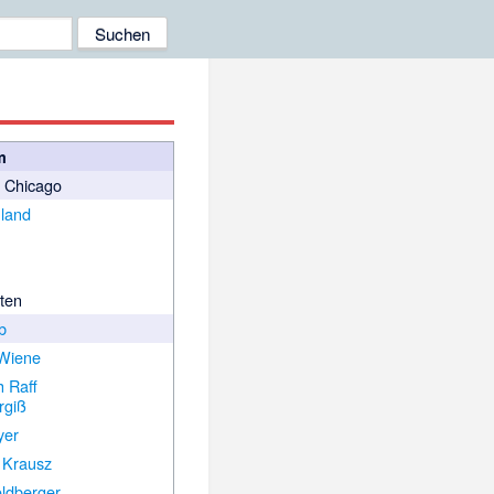
m
n Chicago
land
h
ten
b
 Wiene
h Raff
rgiß
yer
 Krausz
oldberger