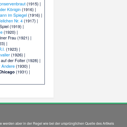
onservenbraut
(1915) |
 der Königin
(1916) |
ann im Spiegel
(1916) |
eilchen Nr. 4
(1917) |
Spiel
(1919) |
ne
(1920) |
iner Frau
(1921) |
3) |
R.I.
(1923) |
valier
(1926) |
 auf der Folter
(1928) |
 Andere
(1930) |
(1931) |
 Chicago
 werden aber in der Regel wie bei der ursprünglichen Quelle des Artikels