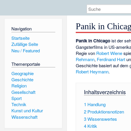
Panik in Chica
Navigation
Startseite
Panik in Chicago
ist der se
Zufällige Seite
Gangsterfilms in US-amerika
Neu / Featured
Regie von
Robert Wiene
spie
Rehmann
,
Ferdinand Hart
u
Themenportale
Geschichte basiert auf dem
Robert Heymann
.
Geographie
Geschichte
Religion
Inhaltsverzeichnis
Gesellschaft
Sport
1
Handlung
Technik
Kunst und Kultur
2
Produktionsnotizen
Wissenschaft
3
Wissenswertes
4
Kritik