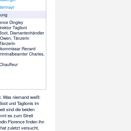
termayr
zung
rence Dingley
rektor Taglioni
 Boot, Diamantenhändler
 Owen, Tänzerin
 Tänzerin
alkommissar Renard
Kriminalbeamter Charles,
 Chauffeur
nt. Was niemand weiß:
Boot und Taglionis im
it sind die beiden
mt es zum Streit
din Florence finden ihn
hat zuletzt versucht,