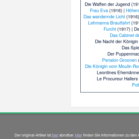
Die Waffen der Jugend
(191
Frau Eva
(1916) |
Höhen
Das wandernde Licht
(1916)
Lehmanns Brautfahrt
(191
Furcht
(1917) |
De
Das Cabinet de
Die Nacht der Königin
Das Spie
Der Puppenmac
Pension Groonen
(
Die Königin vom Moulin R
Leontines Ehemänne
Le Procureur Hallers
Pol
Der original-Artikel ist
hier
abrufbar.
Hier
finden Sie Informationen zu den 