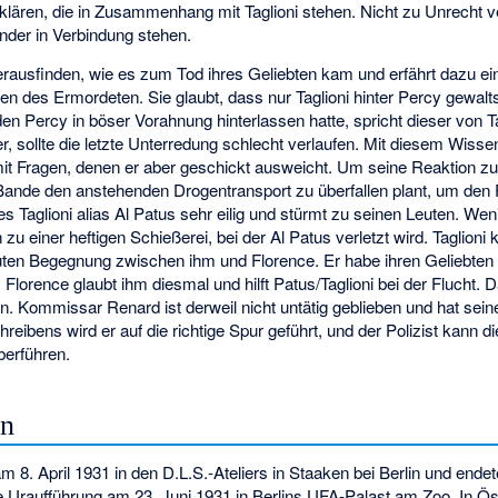
klären, die in Zusammenhang mit Taglioni stehen. Nicht zu Unrecht 
ander in Verbindung stehen.
erausfinden, wie es zum Tod ihres Geliebten kam und erfährt dazu e
n des Ermordeten. Sie glaubt, dass nur Taglioni hinter Percy gewa
en Percy in böser Vorahnung hinterlassen hatte, spricht dieser von Ta
, sollte die letzte Unterredung schlecht verlaufen. Mit diesem Wisse
 mit Fragen, denen er aber geschickt ausweicht. Um seine Reaktion zu
ande den anstehenden Drogentransport zu überfallen plant, um den Pr
 es Taglioni alias Al Patus sehr eilig und stürmt zu seinen Leuten. W
 einer heftigen Schießerei, bei der Al Patus verletzt wird. Taglioni 
ten Begegnung zwischen ihm und Florence. Er habe ihren Geliebten 
 Florence glaubt ihm diesmal und hilft Patus/Taglioni bei der Flucht. 
. Kommissar Renard ist derweil nicht untätig geblieben und hat se
eibens wird er auf die richtige Spur geführt, und der Polizist kann d
berführen.
en
 8. April 1931 in den D.L.S.-Ateliers in Staaken bei Berlin und ende
e Uraufführung am 23. Juni 1931 in Berlins
UFA-Palast am Zoo
. In Ös