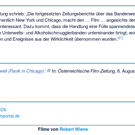
tung
schrieb: „Die fortgesetzten Zeitungsberichte über das Bandenw
entlich New York und Chicago, macht den … Film … angesichts der 
teressant. Dazu kommt, dass die Handlung eine Fülle spannendster
Unterwelts- und Alkoholschmugglerbanden untereinander bringt, wo
[1]
ten und Ereignisse aus der Wirklichkeit übernommen wurden.“
welt (Panik in Chicago)“.
In:
Österreichische Film-Zeitung
, 8. Augus
MDb
lmportal.de
Filme von
Robert Wiene