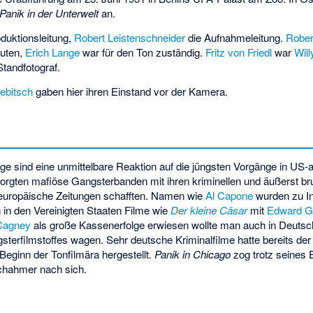
Panik in der Unterwelt
an.
duktionsleitung,
Robert Leistenschneider
die Aufnahmeleitung.
Rober
auten,
Erich Lange
war für den Ton zuständig.
Fritz von Friedl
war
Wil
tandfotograf.
rebitsch
gaben hier ihren Einstand vor der Kamera.
ge sind eine unmittelbare Reaktion auf die jüngsten Vorgänge in US
rgten mafiöse Gangsterbanden mit ihren kriminellen und äußerst brut
n europäische Zeitungen schafften. Namen wie
Al Capone
wurden zu In
n den Vereinigten Staaten Filme wie
Der kleine Cäsar
mit
Edward G
Cagney
als große Kassenerfolge erwiesen wollte man auch in Deuts
terfilmstoffes wagen. Sehr deutsche Kriminalfilme hatte bereits de
 Beginn der Tonfilmära hergestellt.
Panik in Chicago
zog trotz seines 
chahmer nach sich.