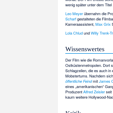
wenig später unter dem Titel
Leo Meyer
übernahm die Pro
Scharf
gestalteten die Filmb
Kameraassistent,
Max Grix
S
Lola Chlud
und
Willy Trenk-T
Wissenswertes
Der Film wie die Romanvorla
Ostküstenmetropolen. Dort so
Schlagzeilen, die es auch i
Mobstertums. Nachdem sich i
öffentliche Feind
mit
James 
eines „amerikanischen“ Gangs
Produzent
Alfred Zeisler
seit
kaum weitere Hollywood-Na