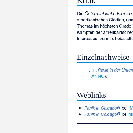
Kritik
Die
Österreichische Film-Zei
amerikanischen Städten, nam
Themas im höchsten Grade in
Kämpfen der amerikanischen 
Interesses, zum Teil Gestal
Einzelnachweise
↑
„Panik in der Unter
ANNO
).
Weblinks
Panik in Chicago
bei
I
Panik in Chicago
bei
fi