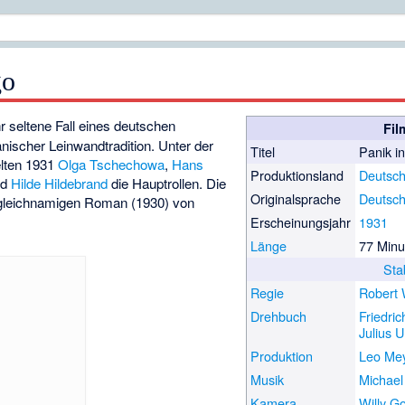
go
hr seltene Fall eines deutschen
Fil
nischer Leinwandtradition. Unter der
Titel
Panik i
lten 1931
Olga Tschechowa
,
Hans
Produktionsland
Deutsch
nd
Hilde Hildebrand
die Hauptrollen. Die
Originalsprache
Deutsc
 gleichnamigen Roman (1930) von
Erscheinungsjahr
1931
Länge
77 Minu
Sta
Regie
Robert
Drehbuch
Friedric
Julius U
Produktion
Leo Me
Musik
Michael
Kamera
Willy G