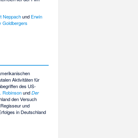
t Neppach
und
Erwin
ly Goldbergers
-amerikanischen
alen Aktivitäten für
begriffen des US-
. Robinson
und
Der
chland den Versuch
r Regisseur und
Erfolges in Deutschland