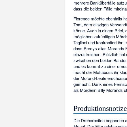
mehrere Banküberfälle aufzu
dass die beiden Fälle mitein
Florence möchte ebenfalls h
Tom, dem einzigen Verwandte
könne. Auch in einem Brief, d
möglichen zukünftigen Mörder
Taglioni und konfrontiert ihn
dass Percys alias Morands B
einzustreichen. Plötzlich hat
zwischen den beiden Banden zu
und es kommt zu einer erneu
macht der Mafiaboss ihr klar.
der Morand-Leute erschossen
gemacht. Dank eines Fernschr
als Mörderin Billy Morands ü
Produktionsnotiz
Die Dreharbeiten begannen am
Monat. Der Film erlebte sein