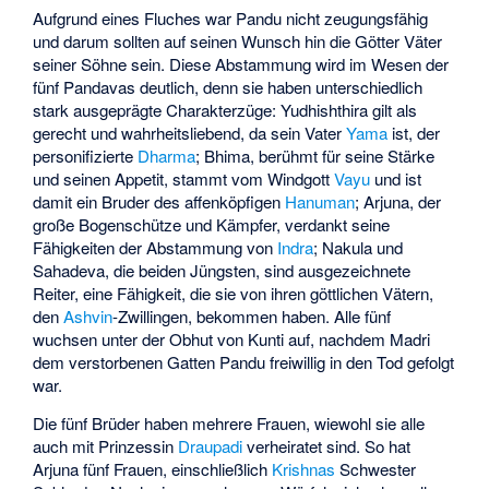
Aufgrund eines Fluches war Pandu nicht zeugungsfähig
und darum sollten auf seinen Wunsch hin die Götter Väter
seiner Söhne sein. Diese Abstammung wird im Wesen der
fünf Pandavas deutlich, denn sie haben unterschiedlich
stark ausgeprägte Charakterzüge: Yudhishthira gilt als
gerecht und wahrheitsliebend, da sein Vater
Yama
ist, der
personifizierte
Dharma
; Bhima, berühmt für seine Stärke
und seinen Appetit, stammt vom Windgott
Vayu
und ist
damit ein Bruder des affenköpfigen
Hanuman
; Arjuna, der
große Bogenschütze und Kämpfer, verdankt seine
Fähigkeiten der Abstammung von
Indra
; Nakula und
Sahadeva, die beiden Jüngsten, sind ausgezeichnete
Reiter, eine Fähigkeit, die sie von ihren göttlichen Vätern,
den
Ashvin
-Zwillingen, bekommen haben. Alle fünf
wuchsen unter der Obhut von Kunti auf, nachdem Madri
dem verstorbenen Gatten Pandu freiwillig in den Tod gefolgt
war.
Die fünf Brüder haben mehrere Frauen, wiewohl sie alle
auch mit Prinzessin
Draupadi
verheiratet sind. So hat
Arjuna fünf Frauen, einschließlich
Krishnas
Schwester