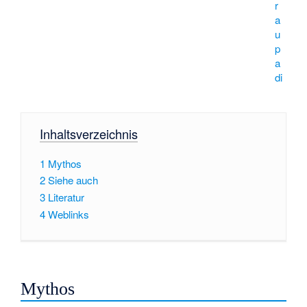
r
a
u
p
a
di
Inhaltsverzeichnis
1
Mythos
2
Siehe auch
3
Literatur
4
Weblinks
Mythos