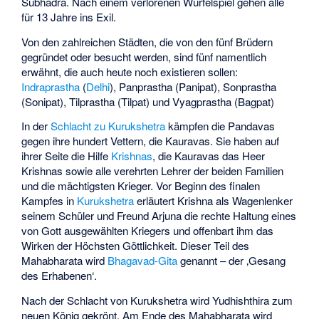
Subhadra
. Nach einem verlorenen Würfelspiel gehen alle
für 13 Jahre ins Exil.
Von den zahlreichen Städten, die von den fünf Brüdern
gegründet oder besucht werden, sind fünf namentlich
erwähnt, die auch heute noch existieren sollen:
Indraprastha
(
Delhi
), Panprastha (Panipat), Sonprastha
(Sonipat), Tilprastha (Tilpat) und Vyagprastha (Bagpat)
In der
Schlacht zu Kurukshetra
kämpfen die Pandavas
gegen ihre hundert Vettern, die Kauravas. Sie haben auf
ihrer Seite die Hilfe
Krishnas
, die Kauravas das Heer
Krishnas sowie alle verehrten Lehrer der beiden Familien
und die mächtigsten Krieger. Vor Beginn des finalen
Kampfes in
Kurukshetra
erläutert Krishna als Wagenlenker
seinem Schüler und Freund Arjuna die rechte Haltung eines
von Gott ausgewählten Kriegers und offenbart ihm das
Wirken der Höchsten Göttlichkeit. Dieser Teil des
Mahabharata wird
Bhagavad-Gita
genannt – der ‚Gesang
des Erhabenen‘.
Nach der Schlacht von Kurukshetra wird Yudhishthira zum
neuen König gekrönt. Am Ende des Mahabharata wird