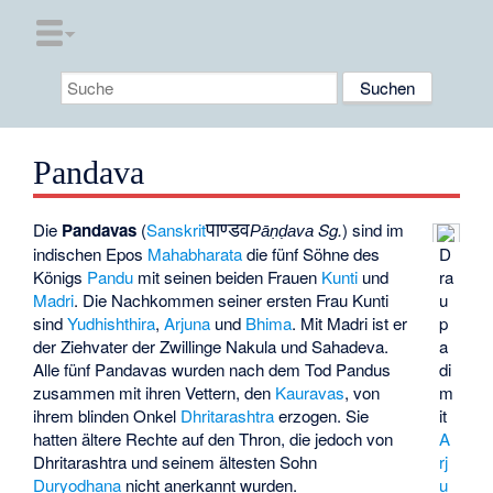
Pandava
पाण्डव
Die
Pandavas
(
Sanskrit
Sg.
) sind im
Pāṇḍava
D
indischen Epos
Mahabharata
die fünf Söhne des
ra
Königs
Pandu
mit seinen beiden Frauen
Kunti
und
u
Madri
. Die Nachkommen seiner ersten Frau Kunti
p
sind
Yudhishthira
,
Arjuna
und
Bhima
. Mit Madri ist er
a
der Ziehvater der Zwillinge
Nakula
und
Sahadeva
.
di
Alle fünf Pandavas wurden nach dem Tod Pandus
m
zusammen mit ihren Vettern, den
Kauravas
, von
it
ihrem blinden Onkel
Dhritarashtra
erzogen. Sie
A
hatten ältere Rechte auf den Thron, die jedoch von
rj
Dhritarashtra und seinem ältesten Sohn
u
Duryodhana
nicht anerkannt wurden.