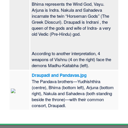
Bhima represents the Wind God, Vayu.
Arjuna is Indra. Nakula and Sahadeva
incarnate the twin “Horseman Gods” (The
Greek Dioscuri). Draupadi is Indrani , the
queen of the gods and wife of Indra- a very
old Vedic (Pre-Hindu) god.
According to another interpretation, 4
weapons of Vishnu (4 on the right) face the
demons Madhu-Kaitabha (left).
Draupadi and Pandavas.jpg
The Pandava brothers—Yudhishthira
(centre), Bhima (bottom left), Arjuna (bottom
right), Nakula and Sahadeva (both standing
beside the throne)—with their common
consort, Draupadi.