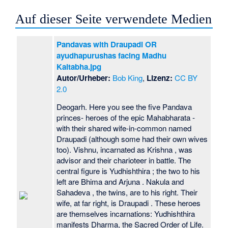
Auf dieser Seite verwendete Medien
Pandavas with Draupadi OR
ayudhapurushas facing Madhu
Kaitabha.jpg
Autor/Urheber:
Bob King
,
Lizenz:
CC BY
2.0
Deogarh. Here you see the five Pandava
princes- heroes of the epic Mahabharata -
with their shared wife-in-common named
Draupadi (although some had their own wives
too). Vishnu, incarnated as Krishna , was
advisor and their charioteer in battle. The
central figure is Yudhishthira ; the two to his
left are Bhima and Arjuna . Nakula and
Sahadeva , the twins, are to his right. Their
wife, at far right, is Draupadi . These heroes
are themselves incarnations: Yudhishthira
manifests Dharma, the Sacred Order of Life.