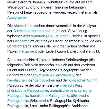
identifizieren zu können. Schriftstücke, die auf diesem
Wege oder aufgrund anderer Hinweise bekannten
Persönlichkeiten zugeordnet werden, bezeichnet man als
Autographen
.
Die Methoden bestehen dabei wesentlich in der Analyse
der
Buchstabenformen
oder auch der Verwendung
typischer
Abbreviaturen (Abkürzungen)
. Beides ist speziell
bei
Inschriften
oft die einzige Datierungsmöglichkeit, da das
Schreibmaterial (anders als bei organischen Stoffen wie
Papier,
Pergament
oder Leder) kaum Datierungshilfen gibt.
Sie unterscheidet die verschiedenen Schriftstränge (die
folgenden Beispiele beschränken sich auf den vorderen
Orient und Europa): Ägyptische Paläographie mit den
Schriftarten der
ägyptischen Hieroglyphen
, der
hieratischen
, der
demotischen
und der
koptischen Schrift
,
Paläographie der altorientalischen
Keilschriften
,
phönizische Paläographie
,
aramäische bzw. syrische
Paläographie
,
hebräische Paläographie
,
äthiopische
Paläographie
,
Griechische Paläographie
,
Kyrillische
Paläographie
,
Lateinische Paläographie
,
Arabische