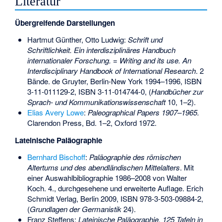
Literatur
Übergreifende Darstellungen
Hartmut Günther, Otto Ludwig:
Schrift und
Schriftlichkeit. Ein interdisziplinäres Handbuch
internationaler Forschung. = Writing and its use. An
Interdisciplinary Handbook of International Research
. 2
Bände. de Gruyter, Berlin-New York 1994–1996,
ISBN
3-11-011129-2
,
ISBN 3-11-014744-0
, (
Handbücher zur
Sprach- und Kommunikationswissenschaft
10, 1–2).
Elias Avery Lowe
:
Paleographical Papers 1907–1965.
Clarendon Press, Bd. 1–2, Oxford 1972.
Lateinische Paläographie
Bernhard Bischoff
:
Paläographie des römischen
Altertums und des abendländischen Mittelalters
. Mit
einer Auswahlbibliographie 1986–2008 von Walter
Koch. 4., durchgesehene und erweiterte Auflage. Erich
Schmidt Verlag, Berlin 2009,
ISBN 978-3-503-09884-2
,
(
Grundlagen der Germanistik
24).
Franz Steffens
:
Lateinische Paläographie. 125 Tafeln in