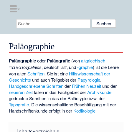
Paläographie
Paläographie
oder
Paläografie
(von
altgriechisch
παλαιός
, deutsch
‚alt‘
, und
-graphie
) ist die Lehre
palaiós
von alten
Schriften
. Sie ist eine
Hilfswissenschaft der
Geschichte
und auch Teilgebiet der
Papyrologie
.
Handgeschriebene Schriften
der
Frühen Neuzeit
und der
neueren Zeit
fallen in das Fachgebiet der
Archivkunde
,
gedruckte Schriften in das der
Paläotypie
bzw. der
Typografie
. Die wissenschaftliche Beschäftigung mit der
Handschriftenkunde erfolgt in der
Kodikologie
.
Inhaltsverzeichnis