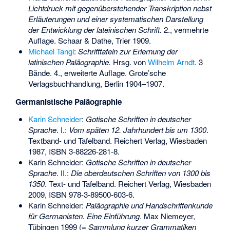
Lichtdruck mit gegenüberstehender Transkription nebst
Erläuterungen und einer systematischen Darstellung
der Entwicklung der lateinischen Schrift.
2., vermehrte
Auflage. Schaar & Dathe, Trier 1909.
Michael Tangl
:
Schrifttafeln zur Erlernung der
latinischen Paläographie.
Hrsg. von
Wilhelm Arndt
. 3
Bände. 4., erweiterte Auflage. Grote’sche
Verlagsbuchhandlung, Berlin 1904–1907.
Germanistische Paläographie
Karin Schneider
:
Gotische Schriften in deutscher
Sprache
. I.:
Vom späten 12. Jahrhundert bis um 1300
.
Textband- und Tafelband. Reichert Verlag, Wiesbaden
1987,
ISBN 3-88226-281-8
.
Karin Schneider:
Gotische Schriften in deutscher
Sprache
. II.:
Die oberdeutschen Schriften von 1300 bis
1350
. Text- und Tafelband. Reichert Verlag, Wiesbaden
2009,
ISBN 978-3-89500-603-6
.
Karin Schneider:
Paläographie und Handschriftenkunde
für Germanisten. Eine Einführung
. Max Niemeyer,
Tübingen 1999 (=
Sammlung kurzer Grammatiken