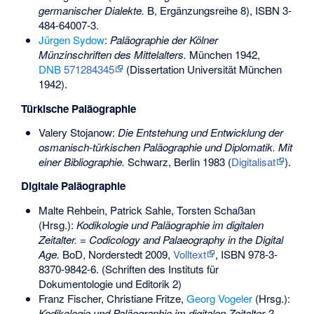
germanischer Dialekte.
B, Ergänzungsreihe 8),
ISBN 3-
484-64007-3
.
Jürgen Sydow
:
Paläographie der Kölner
Münzinschriften des Mittelalters.
München 1942,
DNB
571284345
(Dissertation Universität München
1942).
Türkische Paläographie
Valery Stojanow:
Die Entstehung und Entwicklung der
osmanisch-türkischen Paläographie und Diplomatik. Mit
einer Bibliographie.
Schwarz, Berlin 1983 (
Digitalisat
).
Digitale Paläographie
Malte Rehbein
, Patrick Sahle, Torsten Schaßan
(Hrsg.):
Kodikologie und Paläographie im digitalen
Zeitalter. = Codicology and Palaeography in the Digital
Age.
BoD, Norderstedt 2009,
Volltext
,
ISBN 978-3-
8370-9842-6
. (Schriften des Instituts für
Dokumentologie und Editorik 2)
Franz Fischer, Christiane Fritze,
Georg Vogeler
(Hrsg.):
Kodikologie und Paläographie im digitalen Zeitalter 2
.